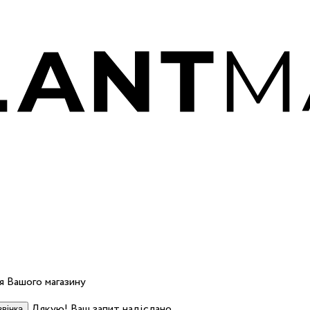
 Вашого магазину
Дякую! Ваш запит надіслано.
вінка