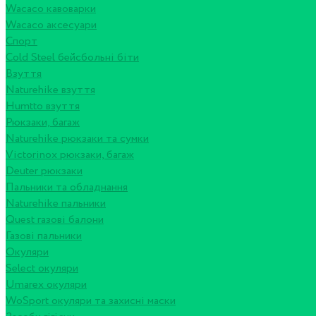
Wacaco кавоварки
Wacaco аксесуари
Спорт
Cold Steel бейсбольні біти
Взуття
Naturehike взуття
Humtto взуття
Рюкзаки, багаж
Naturehike рюкзаки та сумки
Victorinox рюкзаки, багаж
Deuter рюкзаки
Пальники та обладнання
Naturehike пальники
Quest газові балони
Газові пальники
Окуляри
Select окуляри
Umarex окуляри
WoSport окуляри та захисні маски