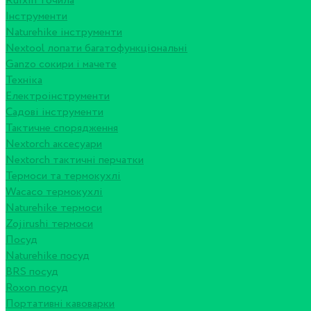
Ruixin точила
Інструменти
Naturehike інструменти
Nextool лопати багатофункціональні
Ganzo сокири і мачете
Техніка
Електроінструменти
Садові інструменти
Тактичне спорядження
Nextorch аксесуари
Nextorch тактичні перчатки
Термоси та термокухлі
Wacaco термокухлі
Naturehike термоси
Zojirushi термоси
Посуд
Naturehike посуд
BRS посуд
Roxon посуд
Портативні кавоварки