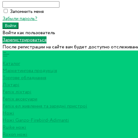
Запомнить меня
Забыли пароль?
Войти как пользователь
Зарегистрироваться
После регистрации на сайте вам будет доступно отслеживани
Каталог
Маркетингова продукція
Торгове обладнання
Ліхтарі
Fenix ліхтарі
Fenix аксесуари
Fenix ел живлення та зарядні пристрої
Ножі
Ножі Ganzo-Firebird-Adimanti
Ruike ножі
Roxon ножi