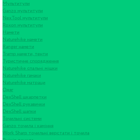
Мультитули
Ganzo мультитули
NexTool мультитули
Roxon мультитули
Намети
Naturehike намети
Ranger намети
Tramp намети, тенти
Туристичне спорядження
Naturehike спальні мішки
Naturehike гамаки
Naturehike матраци
Одяг
DexShell шкарпетки
DexShell рукавички
DexShell шапки
Точильні системи
Ganzo точила і каміння
Work Sharp точильні верстати і точила