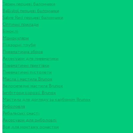
Терен перцеві балончики
Ballistol перцеві балончики
Sabre Red перцеві балончики
Оптичні прилади
Біноклі
Монокуляри
Підзорні труби
Пневматична зброя
Аксесуари для пневматики
Пневматичні гвинтівки
Пневматичні пістолети
Масла і мастила Brunox
Велосипедні мастила Brunox
Інгібітори корозії Brunox
Мастила для догляду за карбоном Brunox
Риболовля
Рибальські снасті
Аксесуари для риболовлі
Все для монтажу оснастки