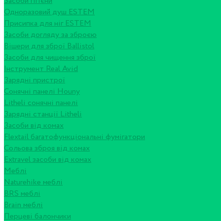
Засоби гігієни
Одноразовий душ ESTEM
Присипка для ніг ESTEM
Засоби догляду за зброєю
Вішери для зброї Ballistol
Засоби для чищення зброї
Інструмент Real Avid
Зарядні пристрої
Сонячні панелі Houny
Litheli сонячні панелі
Зарядні станції Litheli
Засоби від комах
Flextail багатофункціональні фумігатори
Сольова зброя від комах
Extravel засоби від комах
Меблі
Naturehike меблі
BRS меблі
Brain меблі
Перцеві балончики