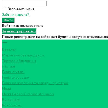
Запомнить меня
Забыли пароль?
Войти как пользователь
Зарегистрироваться
После регистрации на сайте вам будет доступно отслеживани
Каталог
Маркетингова продукція
Торгове обладнання
Ліхтарі
Fenix ліхтарі
Fenix аксесуари
Fenix ел живлення та зарядні пристрої
Ножі
Ножі Ganzo-Firebird-Adimanti
Ruike ножі
Roxon ножi