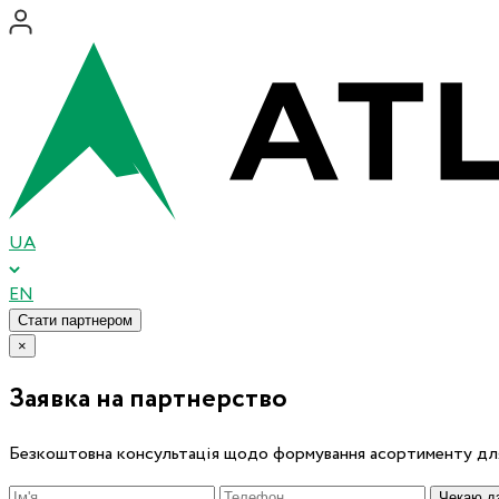
UA
EN
Стати партнером
×
Заявка на партнерство
Безкоштовна консультація щодо формування асортименту для
Чекаю дз