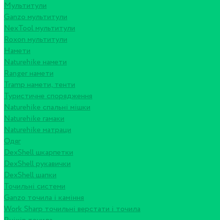
Мультитули
Ganzo мультитули
NexTool мультитули
Roxon мультитули
Намети
Naturehike намети
Ranger намети
Tramp намети, тенти
Туристичне спорядження
Naturehike спальні мішки
Naturehike гамаки
Naturehike матраци
Одяг
DexShell шкарпетки
DexShell рукавички
DexShell шапки
Точильні системи
Ganzo точила і каміння
Work Sharp точильні верстати і точила