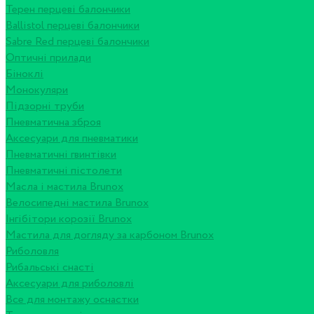
Терен перцеві балончики
Ballistol перцеві балончики
Sabre Red перцеві балончики
Оптичні прилади
Біноклі
Монокуляри
Підзорні труби
Пневматична зброя
Аксесуари для пневматики
Пневматичні гвинтівки
Пневматичні пістолети
Масла і мастила Brunox
Велосипедні мастила Brunox
Інгібітори корозії Brunox
Мастила для догляду за карбоном Brunox
Риболовля
Рибальські снасті
Аксесуари для риболовлі
Все для монтажу оснастки