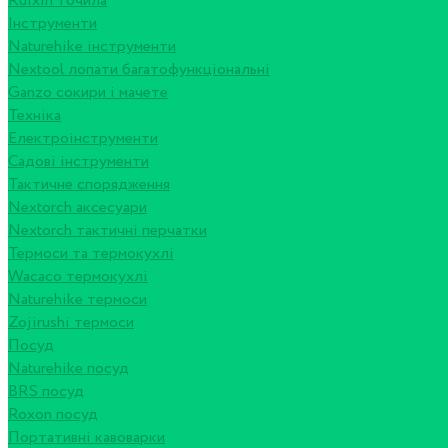
Ruixin точила
Інструменти
Naturehike інструменти
Nextool лопати багатофункціональні
Ganzo сокири і мачете
Техніка
Електроінструменти
Садові інструменти
Тактичне спорядження
Nextorch аксесуари
Nextorch тактичні перчатки
Термоси та термокухлі
Wacaco термокухлі
Naturehike термоси
Zojirushi термоси
Посуд
Naturehike посуд
BRS посуд
Roxon посуд
Портативні кавоварки