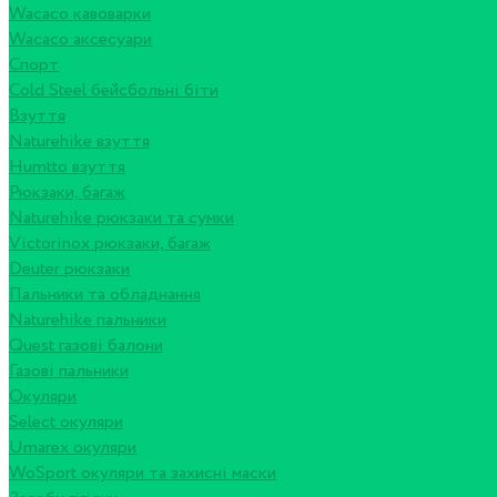
Wacaco кавоварки
Wacaco аксесуари
Спорт
Cold Steel бейсбольні біти
Взуття
Naturehike взуття
Humtto взуття
Рюкзаки, багаж
Naturehike рюкзаки та сумки
Victorinox рюкзаки, багаж
Deuter рюкзаки
Пальники та обладнання
Naturehike пальники
Quest газові балони
Газові пальники
Окуляри
Select окуляри
Umarex окуляри
WoSport окуляри та захисні маски