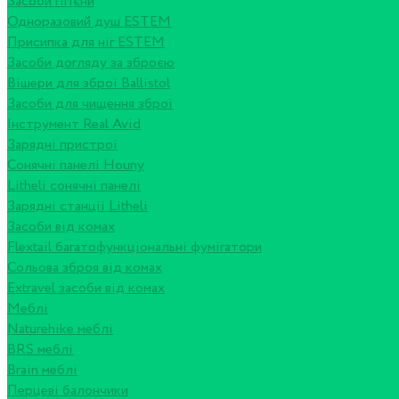
Засоби гігієни
Одноразовий душ ESTEM
Присипка для ніг ESTEM
Засоби догляду за зброєю
Вішери для зброї Ballistol
Засоби для чищення зброї
Інструмент Real Avid
Зарядні пристрої
Сонячні панелі Houny
Litheli сонячні панелі
Зарядні станції Litheli
Засоби від комах
Flextail багатофункціональні фумігатори
Сольова зброя від комах
Extravel засоби від комах
Меблі
Naturehike меблі
BRS меблі
Brain меблі
Перцеві балончики