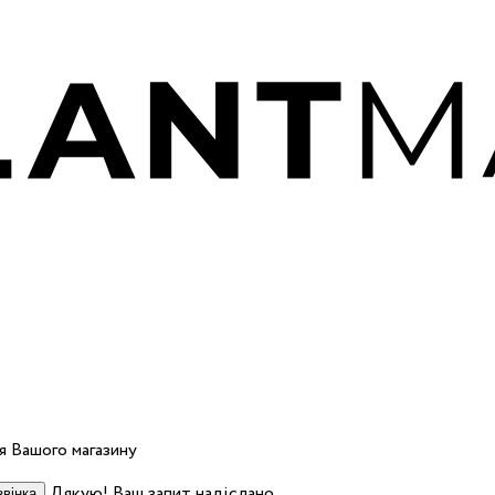
 Вашого магазину
Дякую! Ваш запит надіслано.
вінка