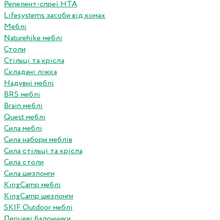
Репелент-спреї HTA
Lifesystems засоби від комах
Меблі
Naturehike меблі
Столи
Стільці та крісла
Складані ліжка
Надувні меблі
BRS меблі
Brain меблі
Quest меблі
Сила меблі
Сила набори меблів
Сила стільці та крісла
Сила столи
Сила шезлонги
KingCamp меблі
KingCamp шезлонги
SKIF Outdoor меблі
Перцеві балончики