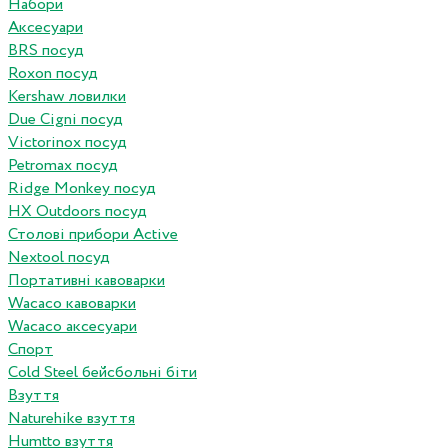
Набори
Аксесуари
BRS посуд
Roxon посуд
Kershaw ловилки
Due Cigni посуд
Victorinox посуд
Petromax посуд
Ridge Monkey посуд
HX Outdoors посуд
Столові прибори Active
Nextool посуд
Портативні кавоварки
Wacaco кавоварки
Wacaco аксесуари
Спорт
Cold Steel бейсбольні біти
Взуття
Naturehike взуття
Humtto взуття