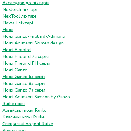
Аксесуари до ліхтарів
Nextorch ліхтарі
NexTool ліхтарі
Flextail ліхтарі
Ножі
Ножі Ganzo-Firebird-Adimanti
Ножі Adimanti Skimen design
Ножі Firebird
Ножі Firebird 7а серія
Ножі Firebird FH серія
Ножі Ganzo
Ножі Ganzo 6а серія
Ножі Ganzo 8а серія
Ножі Ganzo 7а серія
Ножі Adimanti Samson by Ganzo
Ruike ножі
Армійські ножі Ruike
Класичні ножі Ruike
Спеціальні моделі Ruike
Roxon ножi