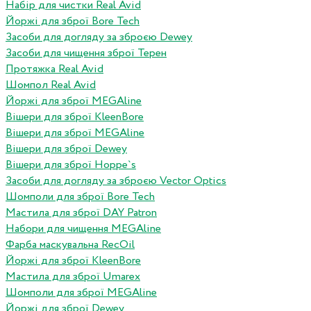
Набір для чистки Real Avid
Йоржі для зброї Bore Tech
Засоби для догляду за зброєю Dewey
Засоби для чищення зброї Терен
Протяжка Real Avid
Шомпол Real Avid
Йоржі для зброї MEGAline
Вішери для зброї KleenBore
Вішери для зброї MEGAline
Вішери для зброї Dewey
Вішери для зброї Hoppe`s
Засоби для догляду за зброєю Vector Optics
Шомполи для зброї Bore Tech
Мастила для зброї DAY Patron
Набори для чищення MEGAline
Фарба маскувальна RecOil
Йоржі для зброї KleenBore
Мастила для зброї Umarex
Шомполи для зброї MEGAline
Йоржі для зброї Dewey