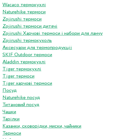
Wacaco термокухлі
Naturehike термоси
Zojirushi термоси
Zojirushi термоси дитячі
Zojirushi Харчові термоси і набори для ланчу
Zojirushi термокухоль
Аксесуари для термопродукціі
SKIF Outdoor термоси
Aladdin термокухлі
Tiger термокухлі
Tiger термоси
Tiger харчові термоси
Посуд
Naturehike посуд
Титановий посуд
Чашки
Тарілки
Казанки, сковорідки, миски, чайники
Термоси