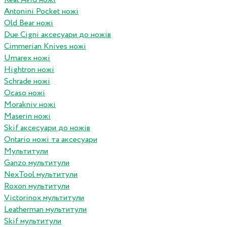
Antonini Pocket ножі
Old Bear ножі
Due Cigni аксесуари до ножів
Cimmerian Knives ножі
Umarex ножі
Hightron ножі
Schrade ножі
Ocaso ножі
Morakniv ножі
Maserin ножі
Skif аксесуари до ножів
Ontario ножі та аксесуари
Мультитули
Ganzo мультитули
NexTool мультитули
Roxon мультитули
Victorinox мультитули
Leatherman мультитули
Skif мультитули