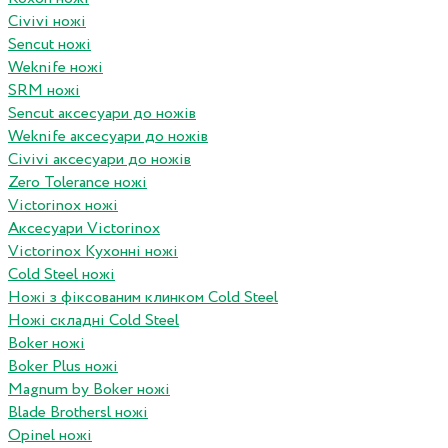
Civivi ножі
Sencut ножі
Weknife ножі
SRM ножі
Sencut аксесуари до ножів
Weknife аксесуари до ножів
Civivi аксесуари до ножів
Zero Tolerance ножі
Victorinox ножі
Аксесуари Victorinox
Victorinox Кухонні ножі
Cold Steel ножі
Ножі з фіксованим клинком Cold Steel
Ножі складні Cold Steel
Boker ножі
Boker Plus ножі
Magnum by Boker ножі
Blade Brothersl ножі
Opinel ножі