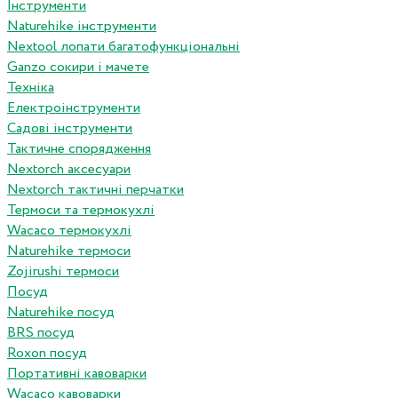
Інструменти
Naturehike інструменти
Nextool лопати багатофункціональні
Ganzo сокири і мачете
Техніка
Електроінструменти
Садові інструменти
Тактичне спорядження
Nextorch аксесуари
Nextorch тактичні перчатки
Термоси та термокухлі
Wacaco термокухлі
Naturehike термоси
Zojirushi термоси
Посуд
Naturehike посуд
BRS посуд
Roxon посуд
Портативні кавоварки
Wacaco кавоварки