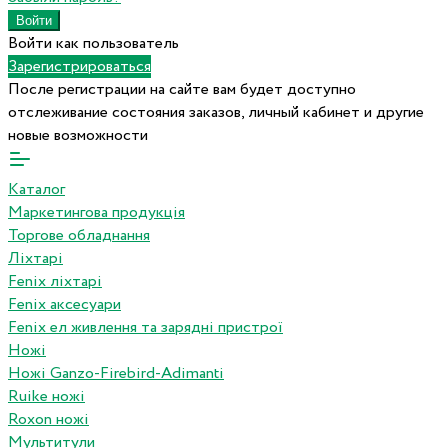
Войти как пользователь
Зарегистрироваться
После регистрации на сайте вам будет доступно
отслеживание состояния заказов, личный кабинет и другие
новые возможности
Каталог
Маркетингова продукція
Торгове обладнання
Ліхтарі
Fenix ліхтарі
Fenix аксесуари
Fenix ел живлення та зарядні пристрої
Ножі
Ножі Ganzo-Firebird-Adimanti
Ruike ножі
Roxon ножi
Мультитули