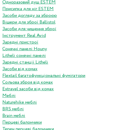
Одноразовий душ ESTEM
Присипка для ніг ESTEM
Засоби догляду за зброєю
Вішери для зброї Ballistol
Засоби для чищення зброї
Інструмент Real Avid
Зарядні пристрої
Сонячні панелі Houny
Litheli сонячні панелі
Зарядні станції Litheli
Засоби від комах
Flextail багатофункціональні фумігатори
Сольова зброя від комах
Extravel засоби від комах
Меблі
Naturehike меблі
BRS меблі
Brain меблі
Перцеві балончики
Терен перцеві балончики