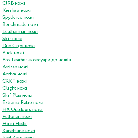
CJRB ножі
Kershaw ножі
Spyderco ножі
Benchmade ножі
Leatherman ножі
Skif ножі
Due Cigni ножі
Buck ножі
Fox Leather аксесуари до ножів
Artisan ножі
Active ножі
CRKT ножі
Olight ножі
Skif Plus ножі
Extrema Ratio ножі
HX Outdoors ножі
Peltonen ножі
Ножі Helle
Kanetsune ножі
Real Avid ножі