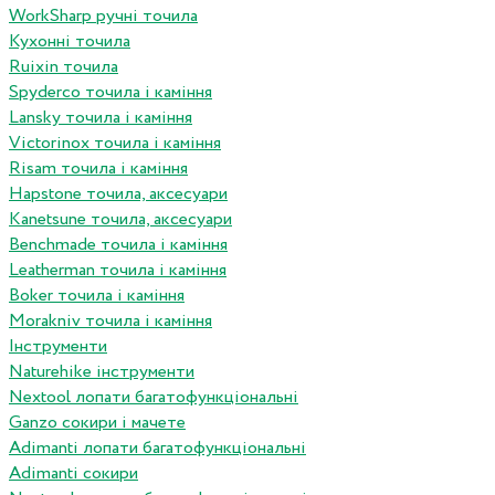
WorkSharp ручні точила
Кухонні точила
Ruixin точила
Spyderco точила і каміння
Lansky точила і каміння
Victorinox точила і каміння
Risam точила і каміння
Hapstone точила, аксесуари
Kanetsune точила, аксесуари
Benchmade точила і каміння
Leatherman точила і каміння
Boker точила і каміння
Morakniv точила і каміння
Інструменти
Naturehike інструменти
Nextool лопати багатофункціональні
Ganzo сокири і мачете
Adimanti лопати багатофункціональні
Adimanti сокири