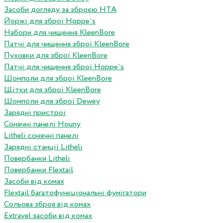
Засоби догляду за зброєю HTA
Йоржі для зброї Hoppe`s
Набори для чищення KleenBore
Патчі для чищення зброї KleenBore
Пуховки для зброї KleenBore
Патчі для чищення зброї Hoppe`s
Шомполи для зброї KleenBore
Щітки для зброї KleenBore
Шомполи для зброї Dewey
Зарядні пристрої
Сонячні панелі Houny
Litheli сонячні панелі
Зарядні станції Litheli
Повербанки Litheli
Повербанки Flextail
Засоби від комах
Flextail багатофункціональні фумігатори
Сольова зброя від комах
Extravel засоби від комах