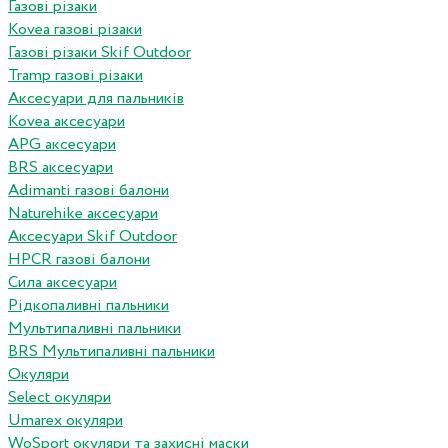
Газові різаки
Kovea газові різаки
Газові різаки Skif Outdoor
Tramp газові різаки
Аксесуари для пальників
Kovea аксесуари
APG аксесуари
BRS аксесуари
Adimanti газові балони
Naturehike аксесуари
Аксесуари Skif Outdoor
HPCR газові балони
Сила аксесуари
Рідкопаливні пальники
Мультипаливні пальники
BRS Мультипаливні пальники
Окуляри
Select окуляри
Umarex окуляри
WoSport окуляри та захисні маски