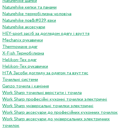
Naturehike шапки
Naturehike кепки та панами
Naturehike термобілизна чоловіча
Naturehike пов&#039;язки
Naturehike аксесуари
HEY-sport засіб за доглядом одягу і взуття
Mechanix рукавички
Thermowave одяг
X-Fish Термобілизна
Helikon-Tex одяг
Helikon-Tex рукавички
HTA Засоби догляду за одягом та взуттяс
Точильні системи
Ganzo точила і каміння
Work Sharp точильні верстати і точила
Work Sharp професiйнi кухоннi точилки электричнi
Work Sharp унiверсальнi точилки электричнi
Work Sharp аксесуари до професiйних кухонних точилок
Work Sharp аксесуари до унiверсальних электричних
точилок