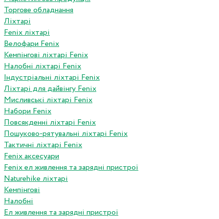
Торгове обладнання
Ліхтарі
Fenix ліхтарі
Велофари Fenix
Кемпінгові ліхтарі Fenix
Налобні ліхтарі Fenix
Індустріальні ліхтарі Fenix
Ліхтарі для дайвінгу Fenix
Мисливські ліхтарі Fenix
Набори Fenix
Повсякденні ліхтарі Fenix
Пошуково-рятувальні ліхтарі Fenix
Тактичні ліхтарі Fenix
Fenix аксесуари
Fenix ел живлення та зарядні пристрої
Naturehike ліхтарі
Кемпінгові
Налобні
Ел живлення та зарядні пристрої