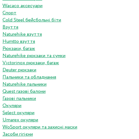
Wacaco аксесуари
Спорт
Cold Steel бейсбольні біти
Взуття
Naturehike взуття
Humtto взуття
Рюкзаки, багаж
Naturehike рюкзаки та сумки
Victorinox рюкзаки, багаж
Deuter рюкзаки
Пальники та обладнання
Naturehike пальники
Quest газові балони
Газові пальники
Окуляри
Select окуляри
Umarex окуляри
WoSport окуляри та захисні маски
Засоби гігієни