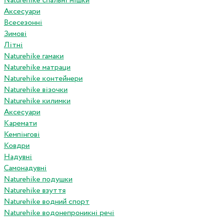
Naturehike спальні мішки
Аксесуари
Всесезонні
Зимові
Літні
Naturehike гамаки
Naturehike матраци
Naturehike контейнери
Naturehike візочки
Naturehike килимки
Аксесуари
Каремати
Кемпінгові
Ковдри
Надувні
Самонадувні
Naturehike подушки
Naturehike взуття
Naturehike водний спорт
Naturehike водонепроникні речі