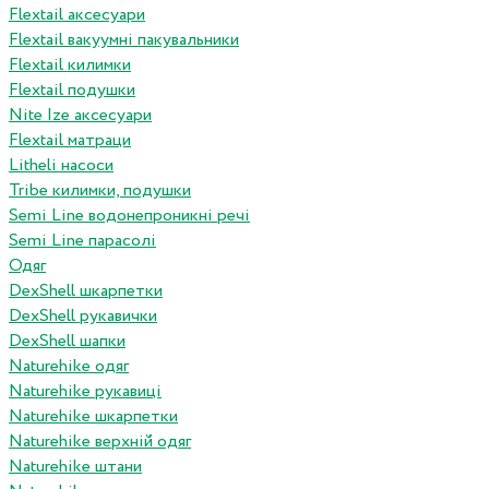
Flextail аксесуари
Flextail вакуумні пакувальники
Flextail килимки
Flextail подушки
Nite Ize аксесуари
Flextail матраци
Litheli насоси
Tribe килимки, подушки
Semi Line водонепроникні речі
Semi Line парасолі
Одяг
DexShell шкарпетки
DexShell рукавички
DexShell шапки
Naturehike одяг
Naturehike рукавиці
Naturehike шкарпетки
Naturehike верхній одяг
Naturehike штани