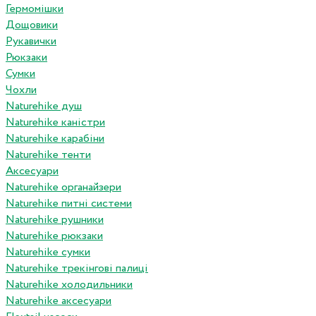
Гермомішки
Дощовики
Рукавички
Рюкзаки
Сумки
Чохли
Naturehike душ
Naturehike каністри
Naturehike карабіни
Naturehike тенти
Аксесуари
Naturehike органайзери
Naturehike питні системи
Naturehike рушники
Naturehike рюкзаки
Naturehike сумки
Naturehike трекінгові палиці
Naturehike холодильники
Naturehike аксесуари