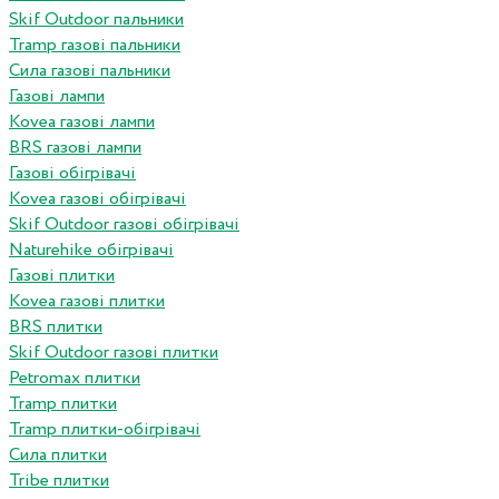
Skif Outdoor пальники
Tramp газові пальники
Сила газові пальники
Газові лампи
Kovea газові лампи
BRS газові лампи
Газові обігрівачі
Kovea газові обігрівачі
Skif Outdoor газові обігрівачі
Naturehike обігрівачі
Газові плитки
Kovea газові плитки
BRS плитки
Skif Outdoor газові плитки
Petromax плитки
Tramp плитки
Tramp плитки-обігрівачі
Сила плитки
Tribe плитки