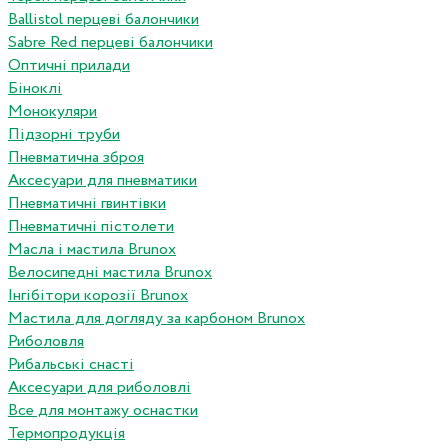
Ballistol перцеві балончики
Sabre Red перцеві балончики
Оптичні прилади
Біноклі
Монокуляри
Підзорні труби
Пневматична зброя
Аксесуари для пневматики
Пневматичні гвинтівки
Пневматичні пістолети
Масла і мастила Brunox
Велосипедні мастила Brunox
Інгібітори корозії Brunox
Мастила для догляду за карбоном Brunox
Риболовля
Рибальські снасті
Аксесуари для риболовлі
Все для монтажу оснастки
Термопродукція