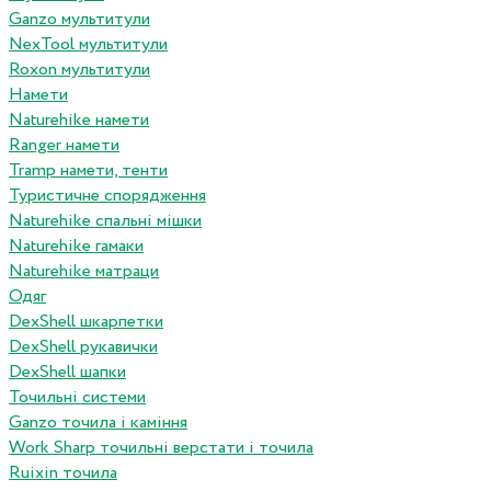
Ganzo мультитули
NexTool мультитули
Roxon мультитули
Намети
Naturehike намети
Ranger намети
Tramp намети, тенти
Туристичне спорядження
Naturehike спальні мішки
Naturehike гамаки
Naturehike матраци
Одяг
DexShell шкарпетки
DexShell рукавички
DexShell шапки
Точильні системи
Ganzo точила і каміння
Work Sharp точильні верстати і точила
Ruixin точила