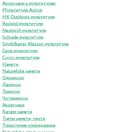
Аксесуари к мультитулам
Мультитули Active
HX Outdoors мультитули
Rocktol мультитули
Nextorch мультитули
Schrade мультитули
Smith&amp;Wesson мультитули
Сила мультитули
Civivi мультитули
Намети
Naturehike намети
Одномісні
Двомісні
Тримісні
Чотиримісні
Аксесуари
Ranger намети
Tramp намети, тенти
Туристичне спорядження