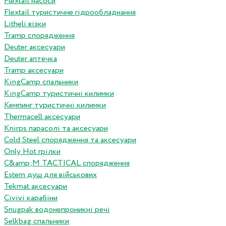
Flextail насоси
Flextail туристичне гідрообладнання
Litheli візки
Tramp спорядження
Deuter аксесуари
Deuter аптечка
Tramp аксесуари
KingCamp спальники
KingCamp туристичні килимки
Кемпинг туристичні килимки
Thermacell аксесуари
Knirps парасолі та аксесуари
Cold Steel спорядження та аксесуари
Only Hot грілки
C&amp;M TACTICAL спорядження
Estem душ для військових
Tekmat аксесуари
Сivivi карабіни
Snugpak водонепроникні речі
Selkbag спальники