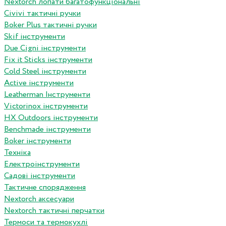
Nextorch лопати багатофункціональні
Сivivi тактичні ручки
Boker Plus тактичні ручки
Skif інструменти
Due Cigni інструменти
Fix it Sticks інструменти
Сold Steel інструменти
Active інструменти
Leatherman Інструменти
Victorinox інструменти
HX Outdoors інструменти
Benchmade інструменти
Boker інструменти
Техніка
Електроінструменти
Садові інструменти
Тактичне спорядження
Nextorch аксесуари
Nextorch тактичні перчатки
Термоси та термокухлі