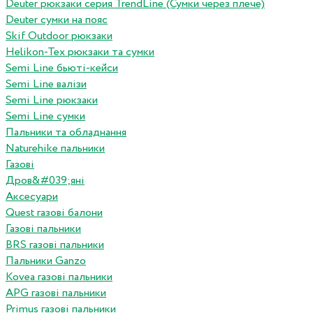
Deuter рюкзаки серия TrendLine (Сумки через плече)
Deuter сумки на пояс
Skif Outdoor рюкзаки
Helikon-Tex рюкзаки та сумки
Semi Line бьюті-кейси
Semi Line валізи
Semi Line рюкзаки
Semi Line сумки
Пальники та обладнання
Naturehike пальники
Газові
Дров&#039;яні
Аксесуари
Quest газові балони
Газові пальники
BRS газові пальники
Пальники Ganzo
Kovea газові пальники
APG газові пальники
Primus газові пальники