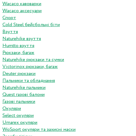
Wacaco кавоварки
Wacaco аксесуари
Спорт
Cold Steel бейсбольні біти
Взуття
Naturehike взуття
Humtto взуття
Рюкзаки, багаж
Naturehike рюкзаки та сумки
Victorinox рюкзаки, багаж
Deuter рюкзаки
Пальники та обладнання
Naturehike пальники
Quest газові балони
Газові пальники
Окуляри
Select окуляри
Umarex окуляри
WoSport окуляри та захисні маски