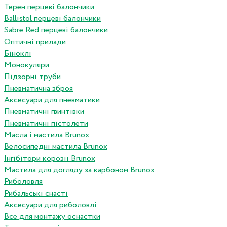
Терен перцеві балончики
Ballistol перцеві балончики
Sabre Red перцеві балончики
Оптичні прилади
Біноклі
Монокуляри
Підзорні труби
Пневматична зброя
Аксесуари для пневматики
Пневматичні гвинтівки
Пневматичні пістолети
Масла і мастила Brunox
Велосипедні мастила Brunox
Інгібітори корозії Brunox
Мастила для догляду за карбоном Brunox
Риболовля
Рибальські снасті
Аксесуари для риболовлі
Все для монтажу оснастки