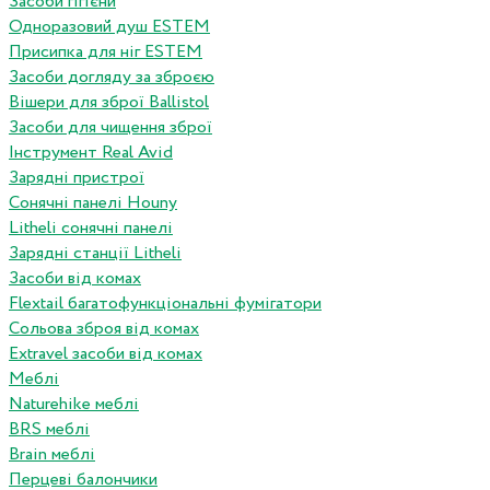
Засоби гігієни
Одноразовий душ ESTEM
Присипка для ніг ESTEM
Засоби догляду за зброєю
Вішери для зброї Ballistol
Засоби для чищення зброї
Інструмент Real Avid
Зарядні пристрої
Сонячні панелі Houny
Litheli сонячні панелі
Зарядні станції Litheli
Засоби від комах
Flextail багатофункціональні фумігатори
Сольова зброя від комах
Extravel засоби від комах
Меблі
Naturehike меблі
BRS меблі
Brain меблі
Перцеві балончики