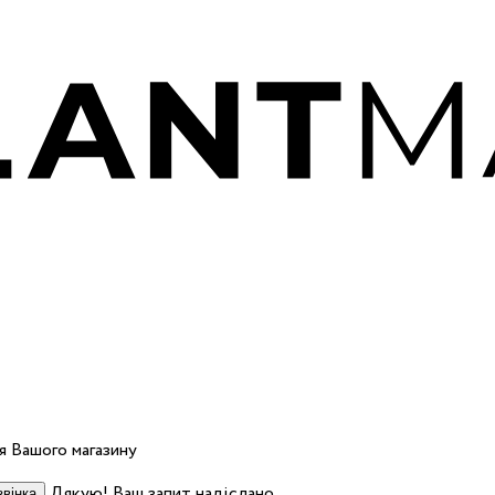
 Вашого магазину
Дякую! Ваш запит надіслано.
вінка