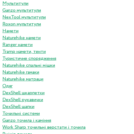
Мультитули
Ganzo мультитули
NexTool мультитули
Roxon мультитули
Намети
Naturehike намети
Ranger намети
Tramp намети, тенти
Туристичне спорядження
Naturehike спальні мішки
Naturehike гамаки
Naturehike матраци
Одяг
DexShell шкарпетки
DexShell рукавички
DexShell шапки
Точильні системи
Ganzo точила і каміння
Work Sharp точильні верстати і точила