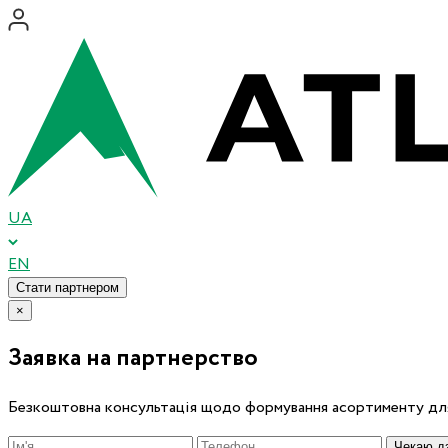
UA
EN
Стати партнером
×
Заявка на партнерство
Безкоштовна консультація щодо формування асортименту для
Чекаю дз