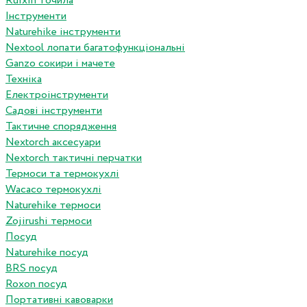
Ruixin точила
Інструменти
Naturehike інструменти
Nextool лопати багатофункціональні
Ganzo сокири і мачете
Техніка
Електроінструменти
Садові інструменти
Тактичне спорядження
Nextorch аксесуари
Nextorch тактичні перчатки
Термоси та термокухлі
Wacaco термокухлі
Naturehike термоси
Zojirushi термоси
Посуд
Naturehike посуд
BRS посуд
Roxon посуд
Портативні кавоварки