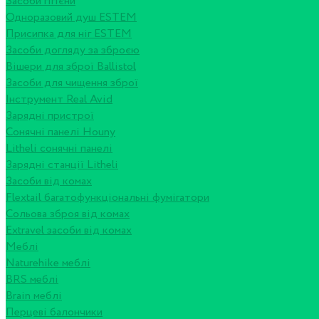
Засоби гігієни
Одноразовий душ ESTEM
Присипка для ніг ESTEM
Засоби догляду за зброєю
Вішери для зброї Ballistol
Засоби для чищення зброї
Інструмент Real Avid
Зарядні пристрої
Сонячні панелі Houny
Litheli сонячні панелі
Зарядні станції Litheli
Засоби від комах
Flextail багатофункціональні фумігатори
Сольова зброя від комах
Extravel засоби від комах
Меблі
Naturehike меблі
BRS меблі
Brain меблі
Перцеві балончики