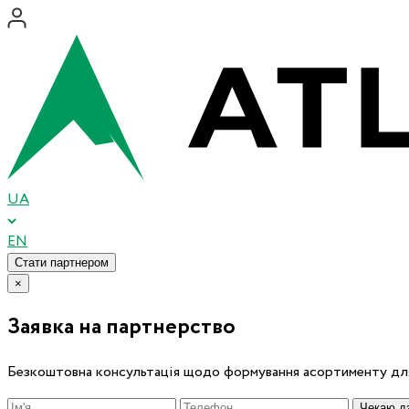
UA
EN
Стати партнером
×
Заявка на партнерство
Безкоштовна консультація щодо формування асортименту для
Чекаю дз