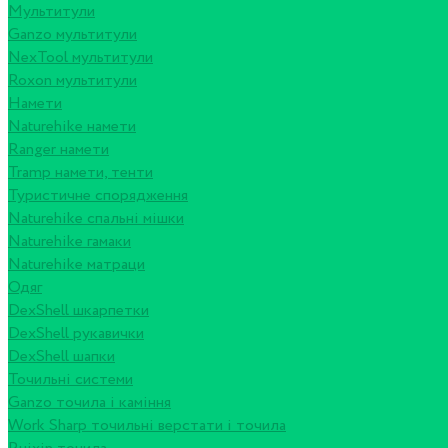
Мультитули
Ganzo мультитули
NexTool мультитули
Roxon мультитули
Намети
Naturehike намети
Ranger намети
Tramp намети, тенти
Туристичне спорядження
Naturehike спальні мішки
Naturehike гамаки
Naturehike матраци
Одяг
DexShell шкарпетки
DexShell рукавички
DexShell шапки
Точильні системи
Ganzo точила і каміння
Work Sharp точильні верстати і точила