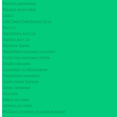
Wacaco кавоварки
Wacaco аксесуари
Спорт
Cold Steel бейсбольні біти
Взуття
Naturehike взуття
Humtto взуття
Рюкзаки, багаж
Naturehike рюкзаки та сумки
Victorinox рюкзаки, багаж
Deuter рюкзаки
Пальники та обладнання
Naturehike пальники
Quest газові балони
Газові пальники
Окуляри
Select окуляри
Umarex окуляри
WoSport окуляри та захисні маски