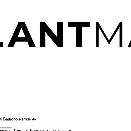
 Вашого магазину
Дякую! Ваш запит надіслано.
вінка