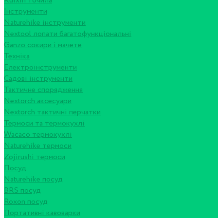
Ruixin точила
Інструменти
Naturehike інструменти
Nextool лопати багатофункціональні
Ganzo сокири і мачете
Техніка
Електроінструменти
Садові інструменти
Тактичне спорядження
Nextorch аксесуари
Nextorch тактичні перчатки
Термоси та термокухлі
Wacaco термокухлі
Naturehike термоси
Zojirushi термоси
Посуд
Naturehike посуд
BRS посуд
Roxon посуд
Портативні кавоварки