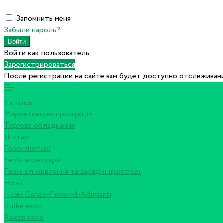
Запомнить меня
Забыли пароль?
Войти как пользователь
Зарегистрироваться
После регистрации на сайте вам будет доступно отслеживани
Каталог
Маркетингова продукція
Торгове обладнання
Ліхтарі
Fenix ліхтарі
Fenix аксесуари
Fenix ел живлення та зарядні пристрої
Ножі
Ножі Ganzo-Firebird-Adimanti
Ruike ножі
Roxon ножi