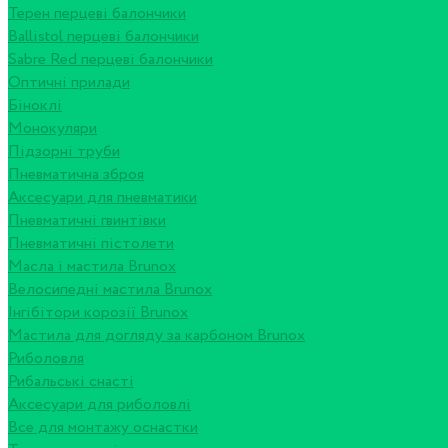
Терен перцеві балончики
Ballistol перцеві балончики
Sabre Red перцеві балончики
Оптичні прилади
Біноклі
Монокуляри
Підзорні труби
Пневматична зброя
Аксесуари для пневматики
Пневматичні гвинтівки
Пневматичні пістолети
Масла і мастила Brunox
Велосипедні мастила Brunox
Інгібітори корозії Brunox
Мастила для догляду за карбоном Brunox
Риболовля
Рибальські снасті
Аксесуари для риболовлі
Все для монтажу оснастки