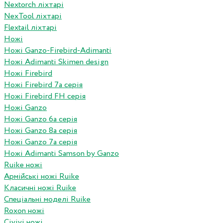
Nextorch ліхтарі
NexTool ліхтарі
Flextail ліхтарі
Ножі
Ножі Ganzo-Firebird-Adimanti
Ножі Adimanti Skimen design
Ножі Firebird
Ножі Firebird 7а серія
Ножі Firebird FH серія
Ножі Ganzo
Ножі Ganzo 6а серія
Ножі Ganzo 8а серія
Ножі Ganzo 7а серія
Ножі Adimanti Samson by Ganzo
Ruike ножі
Армійські ножі Ruike
Класичні ножі Ruike
Спеціальні моделі Ruike
Roxon ножi
Civivi ножі