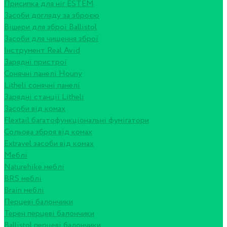
Присипка для ніг ESTEM
Засоби догляду за зброєю
Вішери для зброї Ballistol
Засоби для чищення зброї
Інструмент Real Avid
Зарядні пристрої
Сонячні панелі Houny
Litheli сонячні панелі
Зарядні станції Litheli
Засоби від комах
Flextail багатофункціональні фумігатори
Сольова зброя від комах
Extravel засоби від комах
Меблі
Naturehike меблі
BRS меблі
Brain меблі
Перцеві балончики
Терен перцеві балончики
Ballistol перцеві балончики