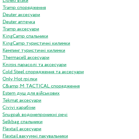
Litheli візки
Tramp спорядження
Deuter аксесуари
Deuter аптечка
Tramp аксесуари
KingCamp спальники
KingCamp туристичні килимки
Кемпинг туристичні килимки
Thermacell аксесуари
Knirps парасолі та аксесуари
Cold Steel спорядження та аксесуари
Only Hot грілки
C&amp;M TACTICAL спорядження
Estem душ для військових
Tekmat аксесуари
Сivivi карабіни
Snugpak водонепроникні речі
Selkbag спальники
Flextail аксесуари
Flextail вакуумні пакувальники