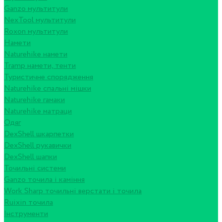
Ganzo мультитули
NexTool мультитули
Roxon мультитули
Намети
Naturehike намети
Tramp намети, тенти
Туристичне спорядження
Naturehike спальні мішки
Naturehike гамаки
Naturehike матраци
Одяг
DexShell шкарпетки
DexShell рукавички
DexShell шапки
Точильні системи
Ganzo точила і каміння
Work Sharp точильні верстати і точила
Ruixin точила
Інструменти