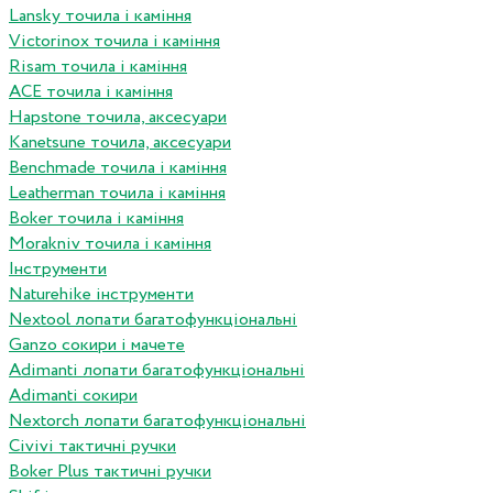
Lansky точила і каміння
Victorinox точила і каміння
Risam точила і каміння
ACE точила і каміння
Hapstone точила, аксесуари
Kanetsune точила, аксесуари
Benchmade точила і каміння
Leatherman точила і каміння
Boker точила і каміння
Morakniv точила і каміння
Інструменти
Naturehike інструменти
Nextool лопати багатофункціональні
Ganzo сокири і мачете
Adimanti лопати багатофункціональні
Adimanti сокири
Nextorch лопати багатофункціональні
Сivivi тактичні ручки
Boker Plus тактичні ручки