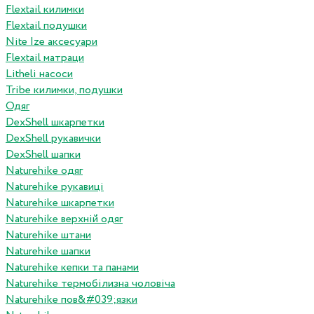
Flextail килимки
Flextail подушки
Nite Ize аксесуари
Flextail матраци
Litheli насоси
Tribe килимки, подушки
Одяг
DexShell шкарпетки
DexShell рукавички
DexShell шапки
Naturehike одяг
Naturehike рукавиці
Naturehike шкарпетки
Naturehike верхній одяг
Naturehike штани
Naturehike шапки
Naturehike кепки та панами
Naturehike термобілизна чоловіча
Naturehike пов&#039;язки