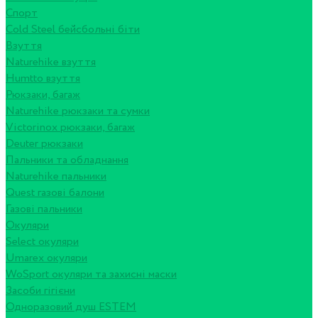
Спорт
Cold Steel бейсбольні біти
Взуття
Naturehike взуття
Humtto взуття
Рюкзаки, багаж
Naturehike рюкзаки та сумки
Victorinox рюкзаки, багаж
Deuter рюкзаки
Пальники та обладнання
Naturehike пальники
Quest газові балони
Газові пальники
Окуляри
Select окуляри
Umarex окуляри
WoSport окуляри та захисні маски
Засоби гігієни
Одноразовий душ ESTEM