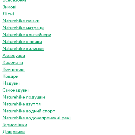
Всесезонні
Зимові
Літні
Naturehike гамаки
Naturehike матраци
Naturehike контейнери
Naturehike візочки
Naturehike килимки
Аксесуари
Каремати
Кемпінгові
Ковдри
Надувні
Самонадувні
Naturehike подушки
Naturehike взуття
Naturehike водний спорт
Naturehike водонепроникні речі
Гермомішки
Дощовики