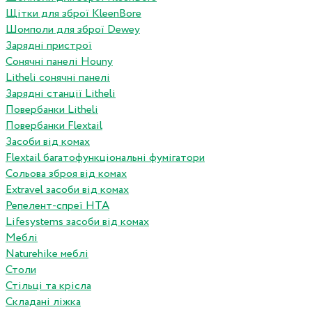
Щітки для зброї KleenBore
Шомполи для зброї Dewey
Зарядні пристрої
Сонячні панелі Houny
Litheli сонячні панелі
Зарядні станції Litheli
Повербанки Litheli
Повербанки Flextail
Засоби від комах
Flextail багатофункціональні фумігатори
Сольова зброя від комах
Extravel засоби від комах
Репелент-спреї HTA
Lifesystems засоби від комах
Меблі
Naturehike меблі
Столи
Стільці та крісла
Складані ліжка