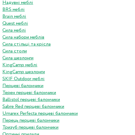
Надувні меблі
BRS меблі
Brain меблі
Quest меблі
Сила меблі
Сила набори меблів
Сила стільці та крісла
Сила столи
Сила шезлонги
KingCamp меблі
KingCamp шезлонги
SKIF Outdoor меблі
Перцеві балончики
Терен перцеві балончики
Ballistol перцеві балончики
Sabre Red перцеві балончики
Umarex Perfecta перцеві балончики
Перець перцеві балончики
Тризуб перцеві балончики
Оптичні прилади