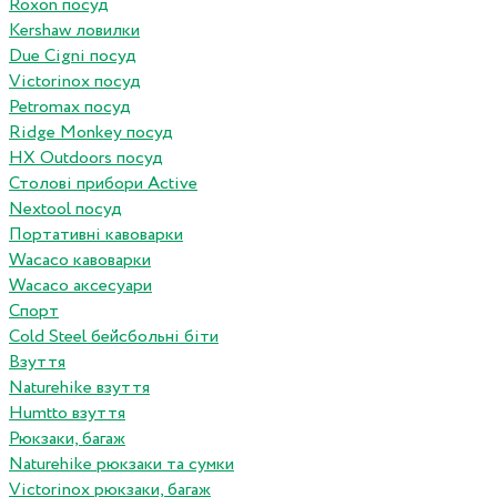
Roxon посуд
Kershaw ловилки
Due Cigni посуд
Victorinox посуд
Petromax посуд
Ridge Monkey посуд
HX Outdoors посуд
Столові прибори Active
Nextool посуд
Портативні кавоварки
Wacaco кавоварки
Wacaco аксесуари
Спорт
Cold Steel бейсбольні біти
Взуття
Naturehike взуття
Humtto взуття
Рюкзаки, багаж
Naturehike рюкзаки та сумки
Victorinox рюкзаки, багаж