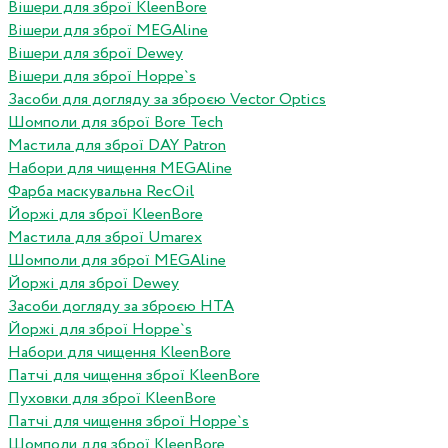
Вішери для зброї KleenBore
Вішери для зброї MEGAline
Вішери для зброї Dewey
Вішери для зброї Hoppe`s
Засоби для догляду за зброєю Vector Optics
Шомполи для зброї Bore Tech
Мастила для зброї DAY Patron
Набори для чищення MEGAline
Фарба маскувальна RecOil
Йоржі для зброї KleenBore
Мастила для зброї Umarex
Шомполи для зброї MEGAline
Йоржі для зброї Dewey
Засоби догляду за зброєю HTA
Йоржі для зброї Hoppe`s
Набори для чищення KleenBore
Патчі для чищення зброї KleenBore
Пуховки для зброї KleenBore
Патчі для чищення зброї Hoppe`s
Шомполи для зброї KleenBore