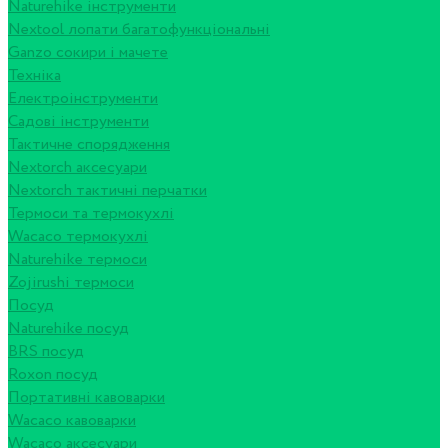
Naturehike інструменти
Nextool лопати багатофункціональні
Ganzo сокири і мачете
Техніка
Електроінструменти
Садові інструменти
Тактичне спорядження
Nextorch аксесуари
Nextorch тактичні перчатки
Термоси та термокухлі
Wacaco термокухлі
Naturehike термоси
Zojirushi термоси
Посуд
Naturehike посуд
BRS посуд
Roxon посуд
Портативні кавоварки
Wacaco кавоварки
Wacaco аксесуари