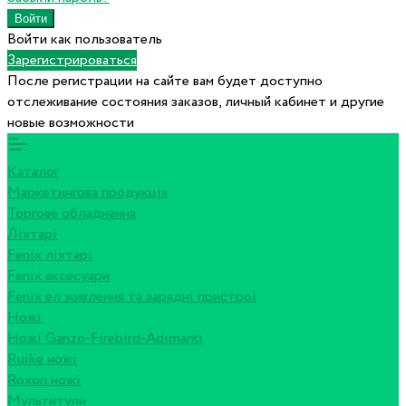
Войти как пользователь
Зарегистрироваться
После регистрации на сайте вам будет доступно
отслеживание состояния заказов, личный кабинет и другие
новые возможности
Каталог
Маркетингова продукція
Торгове обладнання
Ліхтарі
Fenix ліхтарі
Fenix аксесуари
Fenix ел живлення та зарядні пристрої
Ножі
Ножі Ganzo-Firebird-Adimanti
Ruike ножі
Roxon ножi
Мультитули