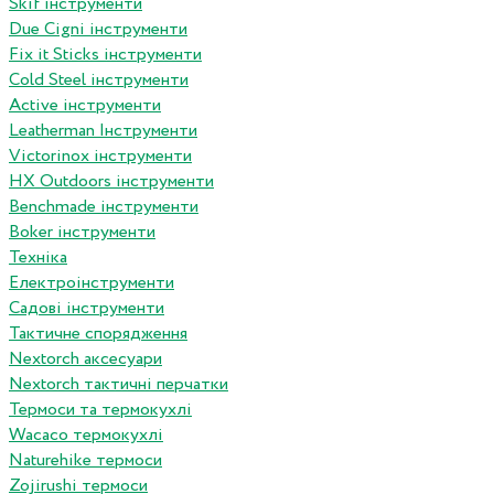
Skif інструменти
Due Cigni інструменти
Fix it Sticks інструменти
Сold Steel інструменти
Active інструменти
Leatherman Інструменти
Victorinox інструменти
HX Outdoors інструменти
Benchmade інструменти
Boker інструменти
Техніка
Електроінструменти
Садові інструменти
Тактичне спорядження
Nextorch аксесуари
Nextorch тактичні перчатки
Термоси та термокухлі
Wacaco термокухлі
Naturehike термоси
Zojirushi термоси