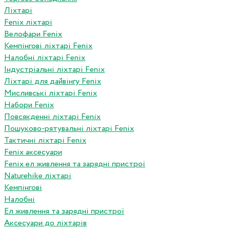
Ліхтарі
Fenix ліхтарі
Велофари Fenix
Кемпінгові ліхтарі Fenix
Налобні ліхтарі Fenix
Індустріальні ліхтарі Fenix
Ліхтарі для дайвінгу Fenix
Мисливські ліхтарі Fenix
Набори Fenix
Повсякденні ліхтарі Fenix
Пошуково-рятувальні ліхтарі Fenix
Тактичні ліхтарі Fenix
Fenix аксесуари
Fenix ел живлення та зарядні пристрої
Naturehike ліхтарі
Кемпінгові
Налобні
Ел живлення та зарядні пристрої
Аксесуари до ліхтарів