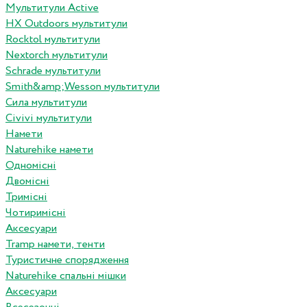
Мультитули Active
HX Outdoors мультитули
Rocktol мультитули
Nextorch мультитули
Schrade мультитули
Smith&amp;Wesson мультитули
Сила мультитули
Civivi мультитули
Намети
Naturehike намети
Одномісні
Двомісні
Тримісні
Чотиримісні
Аксесуари
Tramp намети, тенти
Туристичне спорядження
Naturehike спальні мішки
Аксесуари