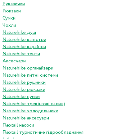
Рукавички
Рюкзаки
Сумки
Чохли
Naturehike душ
Naturehike каністри
Naturehike карабіни
Naturehike тенти
Аксесуари
Naturehike органайзери
Naturehike питні системи
Naturehike рушники
Naturehike рюкзаки
Naturehike сумки
Naturehike трекінгові палиці
Naturehike холодильники
Naturehike аксесуари
Flextail насоси
Flextail туристичне гідрообладнання