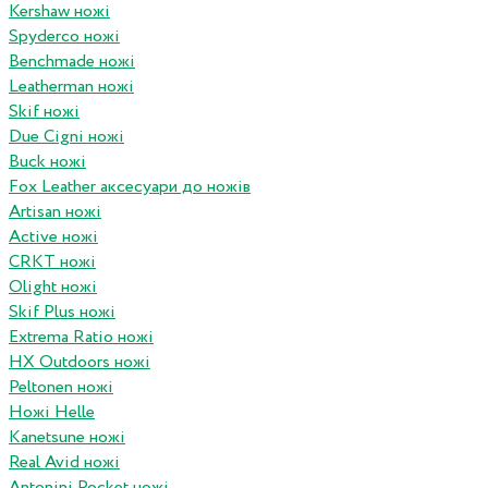
Kershaw ножі
Spyderco ножі
Benchmade ножі
Leatherman ножі
Skif ножі
Due Cigni ножі
Buck ножі
Fox Leather аксесуари до ножів
Artisan ножі
Active ножі
CRKT ножі
Olight ножі
Skif Plus ножі
Extrema Ratio ножі
HX Outdoors ножі
Peltonen ножі
Ножі Helle
Kanetsune ножі
Real Avid ножі
Antonini Pocket ножі