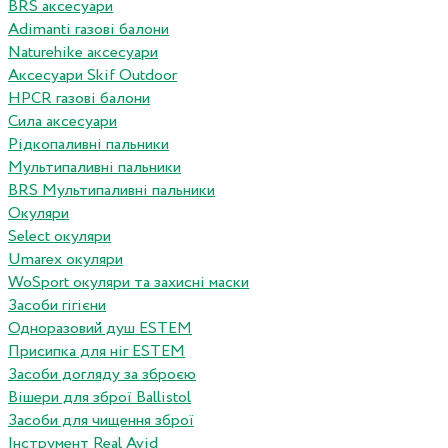
BRS аксесуари
Adimanti газові балони
Naturehike аксесуари
Аксесуари Skif Outdoor
HPCR газові балони
Сила аксесуари
Рідкопаливні пальники
Мультипаливні пальники
BRS Мультипаливні пальники
Окуляри
Select окуляри
Umarex окуляри
WoSport окуляри та захисні маски
Засоби гігієни
Одноразовий душ ESTEM
Присипка для ніг ESTEM
Засоби догляду за зброєю
Вішери для зброї Ballistol
Засоби для чищення зброї
Інструмент Real Avid