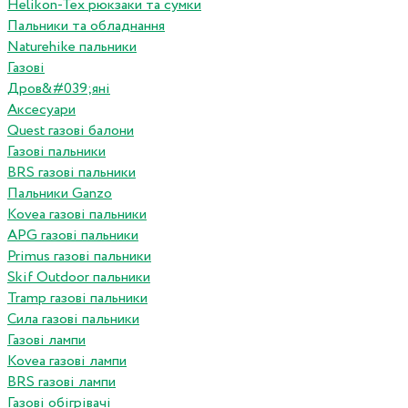
Helikon-Tex рюкзаки та сумки
Пальники та обладнання
Naturehike пальники
Газові
Дров&#039;яні
Аксесуари
Quest газові балони
Газові пальники
BRS газові пальники
Пальники Ganzo
Kovea газові пальники
APG газові пальники
Primus газові пальники
Skif Outdoor пальники
Tramp газові пальники
Сила газові пальники
Газові лампи
Kovea газові лампи
BRS газові лампи
Газові обігрівачі