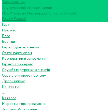
Термопляшки
Акумуляторні холодильники
Ніж Morakniv Flex нержавіюча сталь 12248
Пакет Fonarik
Гурт
Про нас
Блог
Бренди
Сервіс для партнерів
Стати партнером
Корпоративні замовлення
Гарантія та сервіс
Служба підтримки клієнтів
Сервіс оптового порталу
Дропшиппінг
Контакти
...
Каталог
Маркетингова продукція
Торгове обладнання