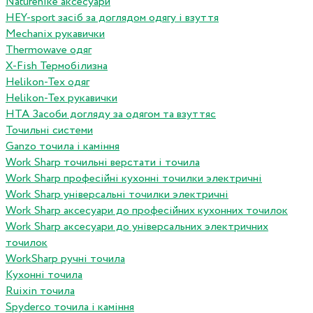
Naturehike аксесуари
HEY-sport засіб за доглядом одягу і взуття
Mechanix рукавички
Thermowave одяг
X-Fish Термобілизна
Helikon-Tex одяг
Helikon-Tex рукавички
HTA Засоби догляду за одягом та взуттяс
Точильні системи
Ganzo точила і каміння
Work Sharp точильні верстати і точила
Work Sharp професiйнi кухоннi точилки электричнi
Work Sharp унiверсальнi точилки электричнi
Work Sharp аксесуари до професiйних кухонних точилок
Work Sharp аксесуари до унiверсальних электричних
точилок
WorkSharp ручні точила
Кухонні точила
Ruixin точила
Spyderco точила і каміння