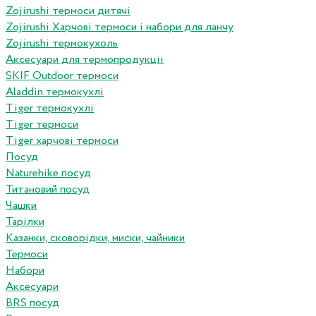
Zojirushi термоси дитячі
Zojirushi Харчові термоси і набори для ланчу
Zojirushi термокухоль
Аксесуари для термопродукціі
SKIF Outdoor термоси
Aladdin термокухлі
Tiger термокухлі
Tiger термоси
Tiger харчові термоси
Посуд
Naturehike посуд
Титановий посуд
Чашки
Тарілки
Казанки, сковорідки, миски, чайники
Термоси
Набори
Аксесуари
BRS посуд