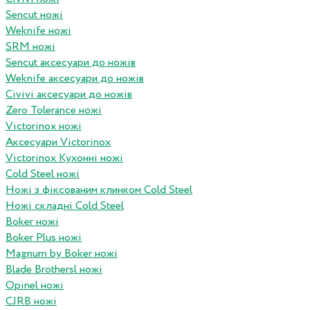
Sencut ножі
Weknife ножі
SRM ножі
Sencut аксесуари до ножів
Weknife аксесуари до ножів
Civivi аксесуари до ножів
Zero Tolerance ножі
Victorinox ножі
Аксесуари Victorinox
Victorinox Кухонні ножі
Cold Steel ножі
Ножі з фіксованим клинком Cold Steel
Ножі складні Cold Steel
Boker ножі
Boker Plus ножі
Magnum by Boker ножі
Blade Brothersl ножі
Opinel ножі
CJRB ножі