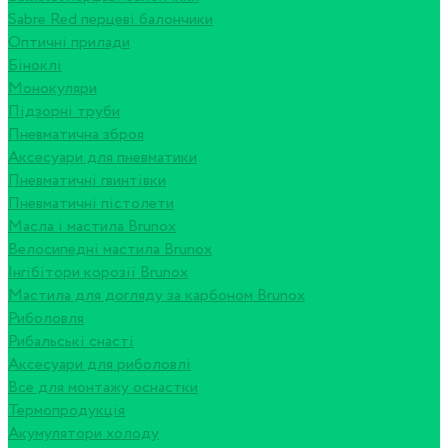
Sabre Red перцеві балончики
Оптичні прилади
Біноклі
Монокуляри
Підзорні труби
Пневматична зброя
Аксесуари для пневматики
Пневматичні гвинтівки
Пневматичні пістолети
Масла і мастила Brunox
Велосипедні мастила Brunox
Інгібітори корозії Brunox
Мастила для догляду за карбоном Brunox
Риболовля
Рибальські снасті
Аксесуари для риболовлі
Все для монтажу оснастки
Термопродукція
Акумулятори холоду