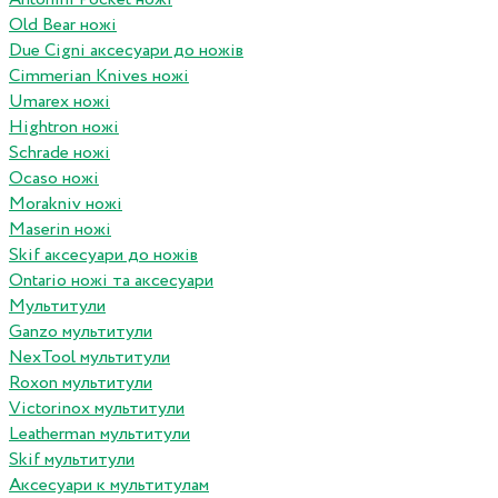
Old Bear ножі
Due Cigni аксесуари до ножів
Cimmerian Knives ножі
Umarex ножі
Hightron ножі
Schrade ножі
Ocaso ножі
Morakniv ножі
Maserin ножі
Skif аксесуари до ножів
Ontario ножі та аксесуари
Мультитули
Ganzo мультитули
NexTool мультитули
Roxon мультитули
Victorinox мультитули
Leatherman мультитули
Skif мультитули
Аксесуари к мультитулам