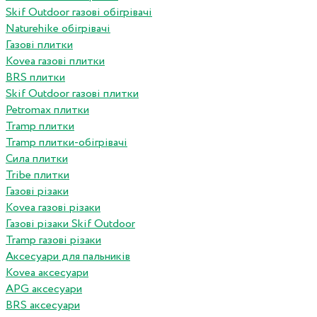
Skif Outdoor газові обігрівачі
Naturehike обігрівачі
Газові плитки
Kovea газові плитки
BRS плитки
Skif Outdoor газові плитки
Petromax плитки
Tramp плитки
Tramp плитки-обігрівачі
Сила плитки
Tribe плитки
Газові різаки
Kovea газові різаки
Газові різаки Skif Outdoor
Tramp газові різаки
Аксесуари для пальників
Kovea аксесуари
APG аксесуари
BRS аксесуари