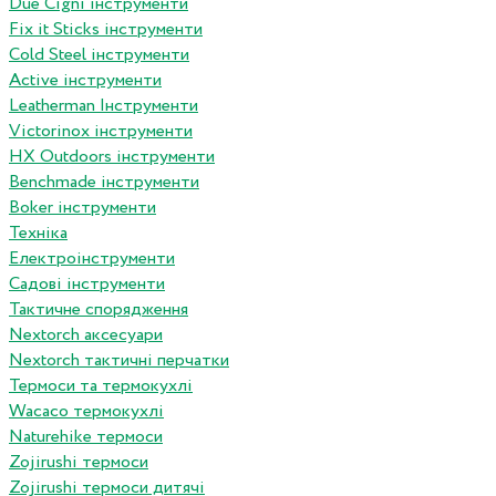
Due Cigni інструменти
Fix it Sticks інструменти
Сold Steel інструменти
Active інструменти
Leatherman Інструменти
Victorinox інструменти
HX Outdoors інструменти
Benchmade інструменти
Boker інструменти
Техніка
Електроінструменти
Садові інструменти
Тактичне спорядження
Nextorch аксесуари
Nextorch тактичні перчатки
Термоси та термокухлі
Wacaco термокухлі
Naturehike термоси
Zojirushi термоси
Zojirushi термоси дитячі