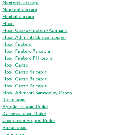
Nextorch ліхтарі
NexTool ліхтарі
Flextail ліхтарі
Ножі
Ножі Ganzo-Firebird-Adimanti
Ножі Adimanti Skimen design
Ножі Firebird
Ножі Firebird 7а серія
Ножі Firebird FH серія
Ножі Ganzo
Ножі Ganzo 6а серія
Ножі Ganzo 8а серія
Ножі Ganzo 7а серія
Ножі Adimanti Samson by Ganzo
Ruike ножі
Армійські ножі Ruike
Класичні ножі Ruike
Спеціальні моделі Ruike
Roxon ножi
Civivi ножі