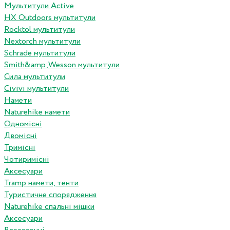
Мультитули Active
HX Outdoors мультитули
Rocktol мультитули
Nextorch мультитули
Schrade мультитули
Smith&amp;Wesson мультитули
Сила мультитули
Civivi мультитули
Намети
Naturehike намети
Одномісні
Двомісні
Тримісні
Чотиримісні
Аксесуари
Tramp намети, тенти
Туристичне спорядження
Naturehike спальні мішки
Аксесуари