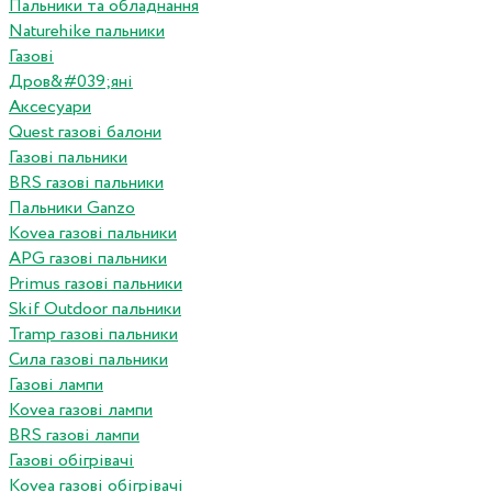
Пальники та обладнання
Naturehike пальники
Газові
Дров&#039;яні
Аксесуари
Quest газові балони
Газові пальники
BRS газові пальники
Пальники Ganzo
Kovea газові пальники
APG газові пальники
Primus газові пальники
Skif Outdoor пальники
Tramp газові пальники
Сила газові пальники
Газові лампи
Kovea газові лампи
BRS газові лампи
Газові обігрівачі
Kovea газові обігрівачі