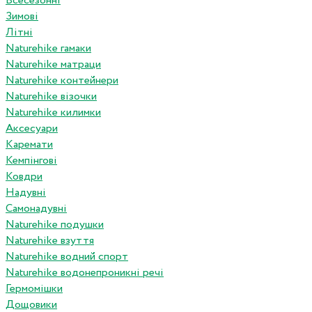
Всесезонні
Зимові
Літні
Naturehike гамаки
Naturehike матраци
Naturehike контейнери
Naturehike візочки
Naturehike килимки
Аксесуари
Каремати
Кемпінгові
Ковдри
Надувні
Самонадувні
Naturehike подушки
Naturehike взуття
Naturehike водний спорт
Naturehike водонепроникні речі
Гермомішки
Дощовики