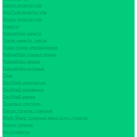
Ganzo мультитули
NexTool мультитули
Roxon мультитули
Намети
Naturehike намети
Tramp намети, тенти
Туристичне спорядження
Naturehike спальні мішки
Naturehike гамаки
Naturehike матраци
Одяг
DexShell шкарпетки
DexShell рукавички
DexShell шапки
Точильні системи
Ganzo точила і каміння
Work Sharp точильні верстати і точила
Ruixin точила
Інструменти