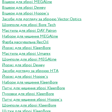
Вішери для зброї MEGAline
Вішери для зброї Dewey
Вішери для зброї Hoppe`s
Засоби для догляду за зброєю Vector Optics
Шомполи для зброї Bore Tech
Мастила для зброї DAY Patron
Набори для чищення MEGAline
Фарба маскувальна RecOil
Йоржі для зброї KleenBore
Мастила для зброї Umarex
Шомполи для зброї MEGAline
Йоржі для зброї Dewey
Засоби догляду за зброєю HTA
Йоржі для зброї Hoppe`s
Набори для чищення KleenBore
Патчі для чищення зброї KleenBore
Пуховки для зброї KleenBore
Патчі для чищення зброї Hoppe`s
Шомполи для зброї KleenBore
Щітки для зброї KleenBore