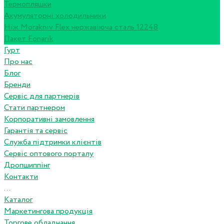
Термопляшки
Акумуляторні холодильники
Ніж Morakniv Flex нержавіюча сталь 12248
Пакет Fonarik
Гурт
Про нас
Блог
Бренди
Сервіс для партнерів
Стати партнером
Корпоративні замовлення
Гарантія та сервіс
Служба підтримки клієнтів
Сервіс оптового порталу
Дропшиппінг
Контакти
...
Каталог
Маркетингова продукція
Торгове обладнання