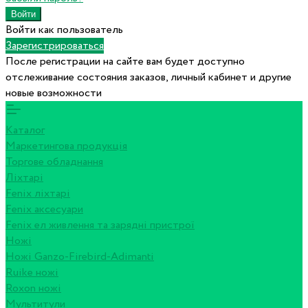
Войти как пользователь
Зарегистрироваться
После регистрации на сайте вам будет доступно
отслеживание состояния заказов, личный кабинет и другие
новые возможности
Каталог
Маркетингова продукція
Торгове обладнання
Ліхтарі
Fenix ліхтарі
Fenix аксесуари
Fenix ел живлення та зарядні пристрої
Ножі
Ножі Ganzo-Firebird-Adimanti
Ruike ножі
Roxon ножi
Мультитули