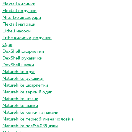
Flextail килимки
Flextail подушки
Nite Ize аксесуари
Flextail матраци
Litheli насоси
Tribe килимки, подушки
Одяг
DexShell шкарпетки
DexShell рукавички
DexShell шапки
Naturehike одяг
Naturehike рукавиці
Naturehike шкарпетки
Naturehike верхній одяг
Naturehike штани
Naturehike шапки
Naturehike кепки та панами
Naturehike термобілизна чоловіча
Naturehike пов&#039;язки