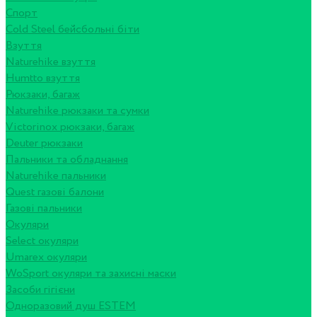
Спорт
Cold Steel бейсбольні біти
Взуття
Naturehike взуття
Humtto взуття
Рюкзаки, багаж
Naturehike рюкзаки та сумки
Victorinox рюкзаки, багаж
Deuter рюкзаки
Пальники та обладнання
Naturehike пальники
Quest газові балони
Газові пальники
Окуляри
Select окуляри
Umarex окуляри
WoSport окуляри та захисні маски
Засоби гігієни
Одноразовий душ ESTEM