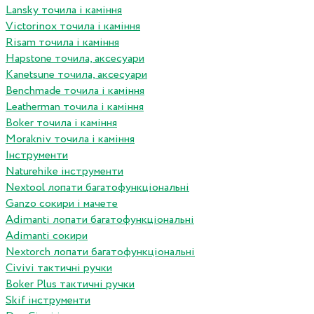
Lansky точила і каміння
Victorinox точила і каміння
Risam точила і каміння
Hapstone точила, аксесуари
Kanetsune точила, аксесуари
Benchmade точила і каміння
Leatherman точила і каміння
Boker точила і каміння
Morakniv точила і каміння
Інструменти
Naturehike інструменти
Nextool лопати багатофункціональні
Ganzo сокири і мачете
Adimanti лопати багатофункціональні
Adimanti сокири
Nextorch лопати багатофункціональні
Сivivi тактичні ручки
Boker Plus тактичні ручки
Skif інструменти