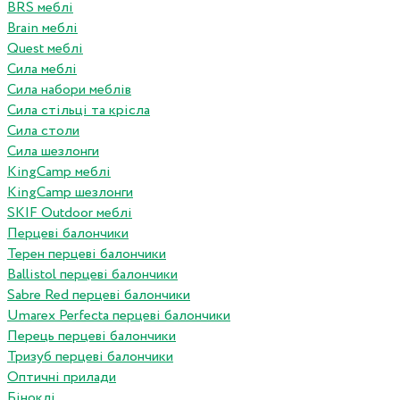
BRS меблі
Brain меблі
Quest меблі
Сила меблі
Сила набори меблів
Сила стільці та крісла
Сила столи
Сила шезлонги
KingCamp меблі
KingCamp шезлонги
SKIF Outdoor меблі
Перцеві балончики
Терен перцеві балончики
Ballistol перцеві балончики
Sabre Red перцеві балончики
Umarex Perfecta перцеві балончики
Перець перцеві балончики
Тризуб перцеві балончики
Оптичні прилади
Біноклі