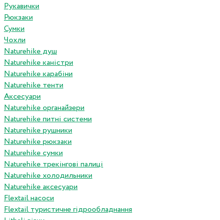
Рукавички
Рюкзаки
Сумки
Чохли
Naturehike душ
Naturehike каністри
Naturehike карабіни
Naturehike тенти
Аксесуари
Naturehike органайзери
Naturehike питні системи
Naturehike рушники
Naturehike рюкзаки
Naturehike сумки
Naturehike трекінгові палиці
Naturehike холодильники
Naturehike аксесуари
Flextail насоси
Flextail туристичне гідрообладнання