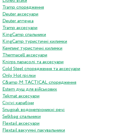
Litheli візки
Tramp спорядження
Deuter аксесуари
Deuter аптечка
Tramp аксесуари
KingCamp спальники
KingCamp туристичні килимки
Кемпинг туристичні килимки
Thermacell аксесуари
Knirps парасолі та аксесуари
Cold Steel спорядження та аксесуари
Only Hot грілки
C&amp;M TACTICAL спорядження
Estem душ для військових
Tekmat аксесуари
Сivivi карабіни
Snugpak водонепроникні речі
Selkbag спальники
Flextail аксесуари
Flextail вакуумні пакувальники