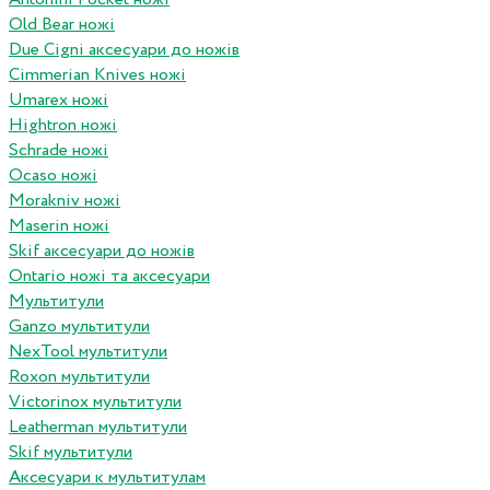
Old Bear ножі
Due Cigni аксесуари до ножів
Cimmerian Knives ножі
Umarex ножі
Hightron ножі
Schrade ножі
Ocaso ножі
Morakniv ножі
Maserin ножі
Skif аксесуари до ножів
Ontario ножі та аксесуари
Мультитули
Ganzo мультитули
NexTool мультитули
Roxon мультитули
Victorinox мультитули
Leatherman мультитули
Skif мультитули
Аксесуари к мультитулам