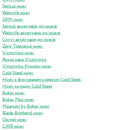
Sencut ножі
Weknife ножі
SRM ножі
Sencut аксесуари до ножів
Weknife аксесуари до ножів
Civivi аксесуари до ножів
Zero Tolerance ножі
Victorinox ножі
Аксесуари Victorinox
Victorinox Кухонні ножі
Cold Steel ножі
Ножі з фіксованим клинком Cold Steel
Ножі складні Cold Steel
Boker ножі
Boker Plus ножі
Magnum by Boker ножі
Blade Brothersl ножі
Opinel ножі
CJRB ножі