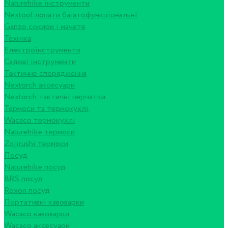
Naturehike інструменти
Nextool лопати багатофункціональні
Ganzo сокири і мачете
Техніка
Електроінструменти
Садові інструменти
Тактичне спорядження
Nextorch аксесуари
Nextorch тактичні перчатки
Термоси та термокухлі
Wacaco термокухлі
Naturehike термоси
Zojirushi термоси
Посуд
Naturehike посуд
BRS посуд
Roxon посуд
Портативні кавоварки
Wacaco кавоварки
Wacaco аксесуари