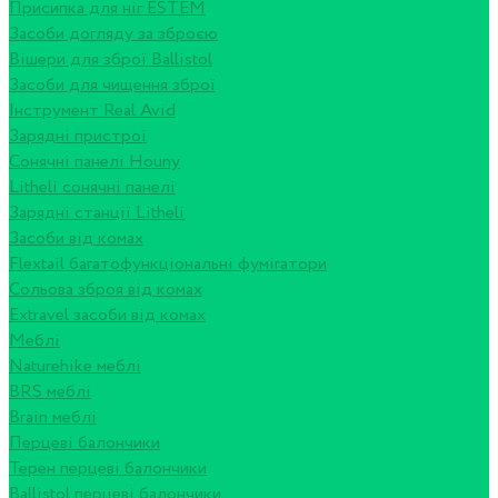
Присипка для ніг ESTEM
Засоби догляду за зброєю
Вішери для зброї Ballistol
Засоби для чищення зброї
Інструмент Real Avid
Зарядні пристрої
Сонячні панелі Houny
Litheli сонячні панелі
Зарядні станції Litheli
Засоби від комах
Flextail багатофункціональні фумігатори
Сольова зброя від комах
Extravel засоби від комах
Меблі
Naturehike меблі
BRS меблі
Brain меблі
Перцеві балончики
Терен перцеві балончики
Ballistol перцеві балончики