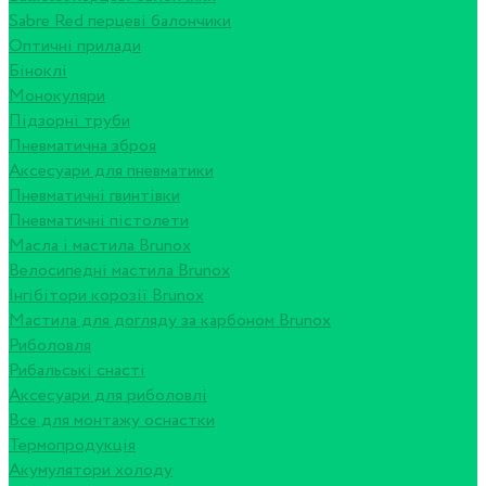
Sabre Red перцеві балончики
Оптичні прилади
Біноклі
Монокуляри
Підзорні труби
Пневматична зброя
Аксесуари для пневматики
Пневматичні гвинтівки
Пневматичні пістолети
Масла і мастила Brunox
Велосипедні мастила Brunox
Інгібітори корозії Brunox
Мастила для догляду за карбоном Brunox
Риболовля
Рибальські снасті
Аксесуари для риболовлі
Все для монтажу оснастки
Термопродукція
Акумулятори холоду