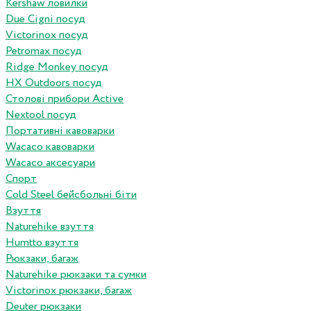
Kershaw ловилки
Due Cigni посуд
Victorinox посуд
Petromax посуд
Ridge Monkey посуд
HX Outdoors посуд
Столові прибори Active
Nextool посуд
Портативні кавоварки
Wacaco кавоварки
Wacaco аксесуари
Спорт
Cold Steel бейсбольні біти
Взуття
Naturehike взуття
Humtto взуття
Рюкзаки, багаж
Naturehike рюкзаки та сумки
Victorinox рюкзаки, багаж
Deuter рюкзаки