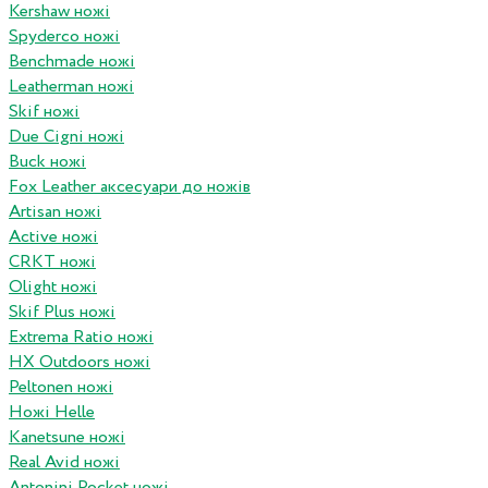
Kershaw ножі
Spyderco ножі
Benchmade ножі
Leatherman ножі
Skif ножі
Due Cigni ножі
Buck ножі
Fox Leather аксесуари до ножів
Artisan ножі
Active ножі
CRKT ножі
Olight ножі
Skif Plus ножі
Extrema Ratio ножі
HX Outdoors ножі
Peltonen ножі
Ножі Helle
Kanetsune ножі
Real Avid ножі
Antonini Pocket ножі