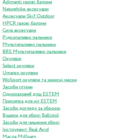
Adimanti газові балони
Naturehike аксесуари
Аксесуари Skif Outdoor
HPCR газові балони
Сила аксесуари
Рідкопаливні пальники
Мультипаливні пальники
BRS Мультипаливні пальники
Окуляри
Select окуляри
Umarex окуляри
WoSport окуляри та захисні маски
Засоби гігієни
Одноразовий душ ESTEM
Присипка для ніг ESTEM
Засоби догляду за зброєю
Вішери для зброї Ballistol
Засоби для чищення зброї
Інструмент Real Avid
Масла Milfoam