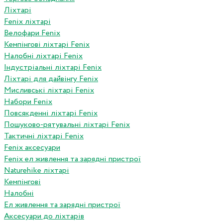
Ліхтарі
Fenix ліхтарі
Велофари Fenix
Кемпінгові ліхтарі Fenix
Налобні ліхтарі Fenix
Індустріальні ліхтарі Fenix
Ліхтарі для дайвінгу Fenix
Мисливські ліхтарі Fenix
Набори Fenix
Повсякденні ліхтарі Fenix
Пошуково-рятувальні ліхтарі Fenix
Тактичні ліхтарі Fenix
Fenix аксесуари
Fenix ел живлення та зарядні пристрої
Naturehike ліхтарі
Кемпінгові
Налобні
Ел живлення та зарядні пристрої
Аксесуари до ліхтарів