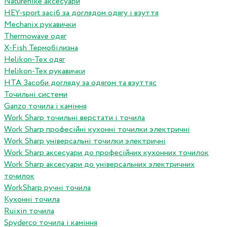
Naturehike аксесуари
HEY-sport засіб за доглядом одягу і взуття
Mechanix рукавички
Thermowave одяг
X-Fish Термобілизна
Helikon-Tex одяг
Helikon-Tex рукавички
HTA Засоби догляду за одягом та взуттяс
Точильні системи
Ganzo точила і каміння
Work Sharp точильні верстати і точила
Work Sharp професiйнi кухоннi точилки электричнi
Work Sharp унiверсальнi точилки электричнi
Work Sharp аксесуари до професiйних кухонних точилок
Work Sharp аксесуари до унiверсальних электричних
точилок
WorkSharp ручні точила
Кухонні точила
Ruixin точила
Spyderco точила і каміння