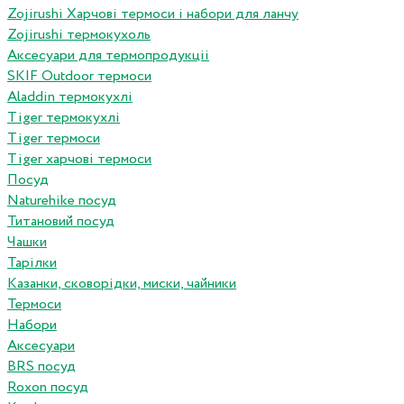
Zojirushi Харчові термоси і набори для ланчу
Zojirushi термокухоль
Аксесуари для термопродукціі
SKIF Outdoor термоси
Aladdin термокухлі
Tiger термокухлі
Tiger термоси
Tiger харчові термоси
Посуд
Naturehike посуд
Титановий посуд
Чашки
Тарілки
Казанки, сковорідки, миски, чайники
Термоси
Набори
Аксесуари
BRS посуд
Roxon посуд