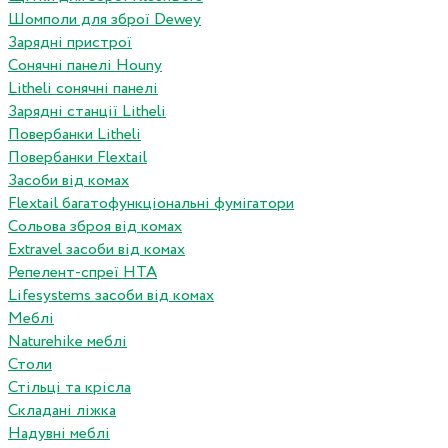
Шомполи для зброї Dewey
Зарядні пристрої
Сонячні панелі Houny
Litheli сонячні панелі
Зарядні станції Litheli
Повербанки Litheli
Повербанки Flextail
Засоби від комах
Flextail багатофункціональні фумігатори
Сольова зброя від комах
Extravel засоби від комах
Репелент-спреї HTA
Lifesystems засоби від комах
Меблі
Naturehike меблі
Столи
Стільці та крісла
Складані ліжка
Надувні меблі