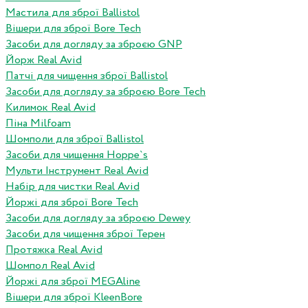
Мастила для зброї Ballistol
Вішери для зброї Bore Tech
Засоби для догляду за зброєю GNP
Йорж Real Avid
Патчі для чищення зброї Ballistol
Засоби для догляду за зброєю Bore Tech
Килимок Real Avid
Піна Milfoam
Шомполи для зброї Ballistol
Засоби для чищення Hoppe`s
Мульти Інструмент Real Avid
Набір для чистки Real Avid
Йоржі для зброї Bore Tech
Засоби для догляду за зброєю Dewey
Засоби для чищення зброї Терен
Протяжка Real Avid
Шомпол Real Avid
Йоржі для зброї MEGAline
Вішери для зброї KleenBore