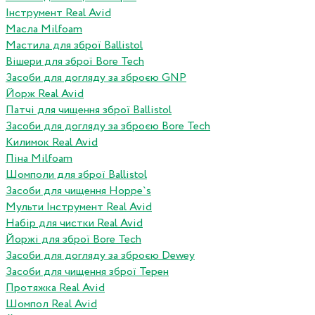
Інструмент Real Avid
Масла Milfoam
Мастила для зброї Ballistol
Вішери для зброї Bore Tech
Засоби для догляду за зброєю GNP
Йорж Real Avid
Патчі для чищення зброї Ballistol
Засоби для догляду за зброєю Bore Tech
Килимок Real Avid
Піна Milfoam
Шомполи для зброї Ballistol
Засоби для чищення Hoppe`s
Мульти Інструмент Real Avid
Набір для чистки Real Avid
Йоржі для зброї Bore Tech
Засоби для догляду за зброєю Dewey
Засоби для чищення зброї Терен
Протяжка Real Avid
Шомпол Real Avid