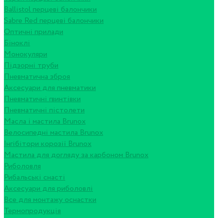
Ballistol перцеві балончики
Sabre Red перцеві балончики
Оптичні прилади
Біноклі
Монокуляри
Підзорні труби
Пневматична зброя
Аксесуари для пневматики
Пневматичні гвинтівки
Пневматичні пістолети
Масла і мастила Brunox
Велосипедні мастила Brunox
Інгібітори корозії Brunox
Мастила для догляду за карбоном Brunox
Риболовля
Рибальські снасті
Аксесуари для риболовлі
Все для монтажу оснастки
Термопродукція