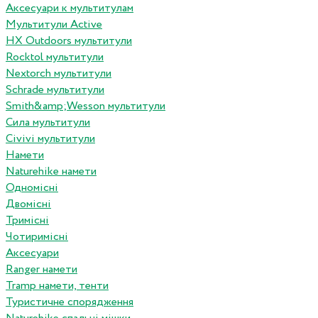
Аксесуари к мультитулам
Мультитули Active
HX Outdoors мультитули
Rocktol мультитули
Nextorch мультитули
Schrade мультитули
Smith&amp;Wesson мультитули
Сила мультитули
Civivi мультитули
Намети
Naturehike намети
Одномісні
Двомісні
Тримісні
Чотиримісні
Аксесуари
Ranger намети
Tramp намети, тенти
Туристичне спорядження