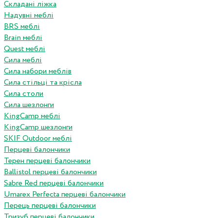
Складані ліжка
Надувні меблі
BRS меблі
Brain меблі
Quest меблі
Сила меблі
Сила набори меблів
Сила стільці та крісла
Сила столи
Сила шезлонги
KingCamp меблі
KingCamp шезлонги
SKIF Outdoor меблі
Перцеві балончики
Терен перцеві балончики
Ballistol перцеві балончики
Sabre Red перцеві балончики
Umarex Perfecta перцеві балончики
Перець перцеві балончики
Тризуб перцеві балончики