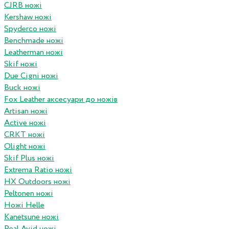
CJRB ножі
Kershaw ножі
Spyderco ножі
Benchmade ножі
Leatherman ножі
Skif ножі
Due Cigni ножі
Buck ножі
Fox Leather аксесуари до ножів
Artisan ножі
Active ножі
CRKT ножі
Olight ножі
Skif Plus ножі
Extrema Ratio ножі
HX Outdoors ножі
Peltonen ножі
Ножі Helle
Kanetsune ножі
Real Avid ножі