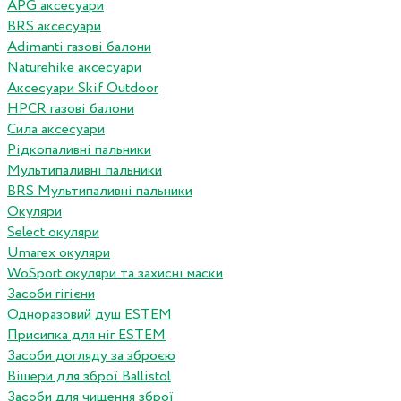
APG аксесуари
BRS аксесуари
Adimanti газові балони
Naturehike аксесуари
Аксесуари Skif Outdoor
HPCR газові балони
Сила аксесуари
Рідкопаливні пальники
Мультипаливні пальники
BRS Мультипаливні пальники
Окуляри
Select окуляри
Umarex окуляри
WoSport окуляри та захисні маски
Засоби гігієни
Одноразовий душ ESTEM
Присипка для ніг ESTEM
Засоби догляду за зброєю
Вішери для зброї Ballistol
Засоби для чищення зброї