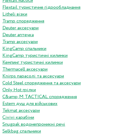
Flextail насоси
Flextail туристичне гідрообладнання
Litheli візки
Tramp спорядження
Deuter аксесуари
Deuter аптечка
Tramp аксесуари
KingCamp спальники
KingCamp туристичні килимки
Кемпинг туристичні килимки
Thermacell аксесуари
Knirps парасолі та аксесуари
Cold Steel спорядження та аксесуари
Only Hot грілки
C&amp;M TACTICAL спорядження
Estem душ для військових
Tekmat аксесуари
Сivivi карабіни
Snugpak водонепроникні речі
Selkbag спальники