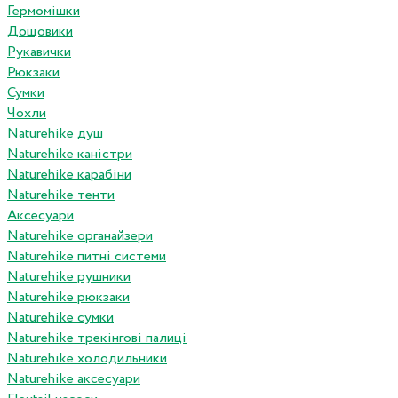
Гермомішки
Дощовики
Рукавички
Рюкзаки
Сумки
Чохли
Naturehike душ
Naturehike каністри
Naturehike карабіни
Naturehike тенти
Аксесуари
Naturehike органайзери
Naturehike питні системи
Naturehike рушники
Naturehike рюкзаки
Naturehike сумки
Naturehike трекінгові палиці
Naturehike холодильники
Naturehike аксесуари