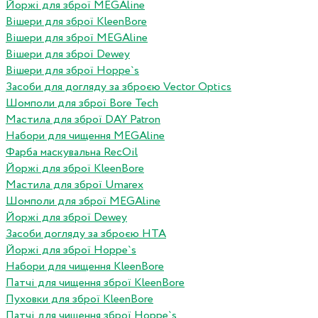
Йоржі для зброї MEGAline
Вішери для зброї KleenBore
Вішери для зброї MEGAline
Вішери для зброї Dewey
Вішери для зброї Hoppe`s
Засоби для догляду за зброєю Vector Optics
Шомполи для зброї Bore Tech
Мастила для зброї DAY Patron
Набори для чищення MEGAline
Фарба маскувальна RecOil
Йоржі для зброї KleenBore
Мастила для зброї Umarex
Шомполи для зброї MEGAline
Йоржі для зброї Dewey
Засоби догляду за зброєю HTA
Йоржі для зброї Hoppe`s
Набори для чищення KleenBore
Патчі для чищення зброї KleenBore
Пуховки для зброї KleenBore
Патчі для чищення зброї Hoppe`s