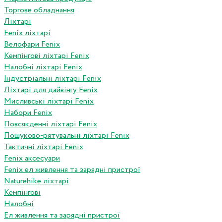
Торгове обладнання
Ліхтарі
Fenix ліхтарі
Велофари Fenix
Кемпінгові ліхтарі Fenix
Налобні ліхтарі Fenix
Індустріальні ліхтарі Fenix
Ліхтарі для дайвінгу Fenix
Мисливські ліхтарі Fenix
Набори Fenix
Повсякденні ліхтарі Fenix
Пошуково-рятувальні ліхтарі Fenix
Тактичні ліхтарі Fenix
Fenix аксесуари
Fenix ел живлення та зарядні пристрої
Naturehike ліхтарі
Кемпінгові
Налобні
Ел живлення та зарядні пристрої