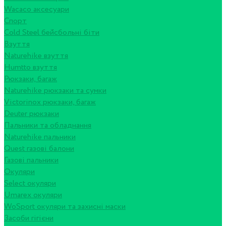
Wacaco аксесуари
Спорт
Cold Steel бейсбольні біти
Взуття
Naturehike взуття
Humtto взуття
Рюкзаки, багаж
Naturehike рюкзаки та сумки
Victorinox рюкзаки, багаж
Deuter рюкзаки
Пальники та обладнання
Naturehike пальники
Quest газові балони
Газові пальники
Окуляри
Select окуляри
Umarex окуляри
WoSport окуляри та захисні маски
Засоби гігієни