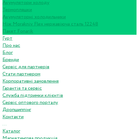
Акумулятори холоду
Термопляшки
Акумуляторні холодильники
Ніж Morakniv Flex нержавіюча сталь 12248
Пакет Fonarik
Гурт
Про нас
Блог
Бренди
Сервіс для партнерів
Стати партнером
Корпоративні замовлення
Гарантія та сервіс
Служба підтримки клієнтів
Сервіс оптового порталу
Дропшиппінг
Контакти
...
Каталог
Маркетингова продукція