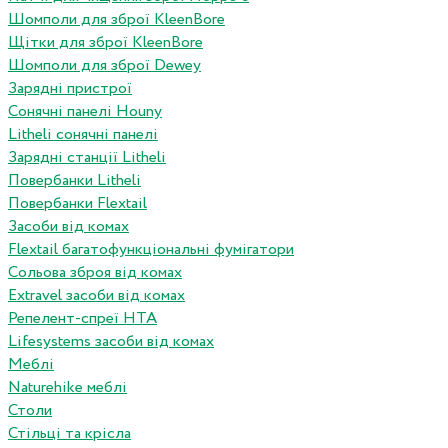
Шомполи для зброї KleenBore
Щітки для зброї KleenBore
Шомполи для зброї Dewey
Зарядні пристрої
Сонячні панелі Houny
Litheli сонячні панелі
Зарядні станції Litheli
Повербанки Litheli
Повербанки Flextail
Засоби від комах
Flextail багатофункціональні фумігатори
Сольова зброя від комах
Extravel засоби від комах
Репелент-спреї HTA
Lifesystems засоби від комах
Меблі
Naturehike меблі
Столи
Стільці та крісла