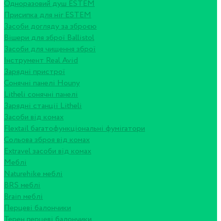
Одноразовий душ ESTEM
Присипка для ніг ESTEM
Засоби догляду за зброєю
Вішери для зброї Ballistol
Засоби для чищення зброї
Інструмент Real Avid
Зарядні пристрої
Сонячні панелі Houny
Litheli сонячні панелі
Зарядні станції Litheli
Засоби від комах
Flextail багатофункціональні фумігатори
Сольова зброя від комах
Extravel засоби від комах
Меблі
Naturehike меблі
BRS меблі
Brain меблі
Перцеві балончики
Терен перцеві балончики