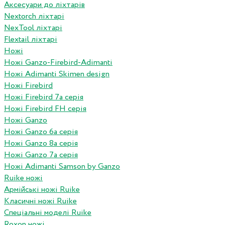
Аксесуари до ліхтарів
Nextorch ліхтарі
NexTool ліхтарі
Flextail ліхтарі
Ножі
Ножі Ganzo-Firebird-Adimanti
Ножі Adimanti Skimen design
Ножі Firebird
Ножі Firebird 7а серія
Ножі Firebird FH серія
Ножі Ganzo
Ножі Ganzo 6а серія
Ножі Ganzo 8а серія
Ножі Ganzo 7а серія
Ножі Adimanti Samson by Ganzo
Ruike ножі
Армійські ножі Ruike
Класичні ножі Ruike
Спеціальні моделі Ruike
Roxon ножi