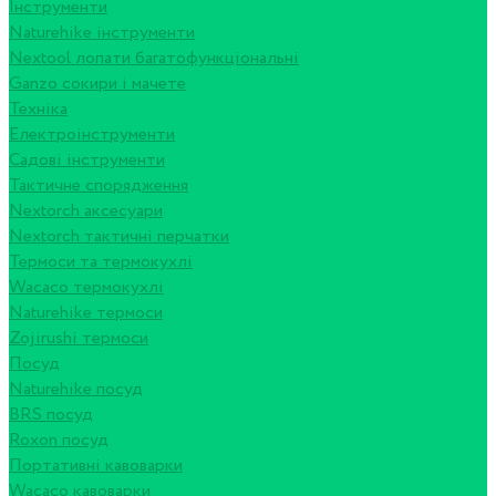
Інструменти
Naturehike інструменти
Nextool лопати багатофункціональні
Ganzo сокири і мачете
Техніка
Електроінструменти
Садові інструменти
Тактичне спорядження
Nextorch аксесуари
Nextorch тактичні перчатки
Термоси та термокухлі
Wacaco термокухлі
Naturehike термоси
Zojirushi термоси
Посуд
Naturehike посуд
BRS посуд
Roxon посуд
Портативні кавоварки
Wacaco кавоварки