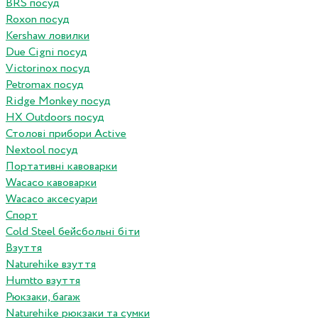
BRS посуд
Roxon посуд
Kershaw ловилки
Due Cigni посуд
Victorinox посуд
Petromax посуд
Ridge Monkey посуд
HX Outdoors посуд
Столові прибори Active
Nextool посуд
Портативні кавоварки
Wacaco кавоварки
Wacaco аксесуари
Спорт
Cold Steel бейсбольні біти
Взуття
Naturehike взуття
Humtto взуття
Рюкзаки, багаж
Naturehike рюкзаки та сумки