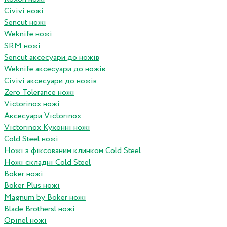
Civivi ножі
Sencut ножі
Weknife ножі
SRM ножі
Sencut аксесуари до ножів
Weknife аксесуари до ножів
Civivi аксесуари до ножів
Zero Tolerance ножі
Victorinox ножі
Аксесуари Victorinox
Victorinox Кухонні ножі
Cold Steel ножі
Ножі з фіксованим клинком Cold Steel
Ножі складні Cold Steel
Boker ножі
Boker Plus ножі
Magnum by Boker ножі
Blade Brothersl ножі
Opinel ножі