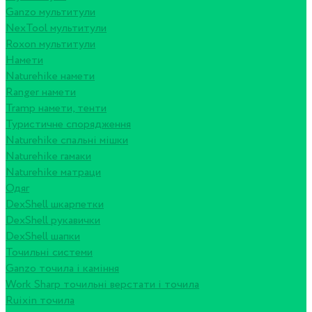
Ganzo мультитули
NexTool мультитули
Roxon мультитули
Намети
Naturehike намети
Ranger намети
Tramp намети, тенти
Туристичне спорядження
Naturehike спальні мішки
Naturehike гамаки
Naturehike матраци
Одяг
DexShell шкарпетки
DexShell рукавички
DexShell шапки
Точильні системи
Ganzo точила і каміння
Work Sharp точильні верстати і точила
Ruixin точила