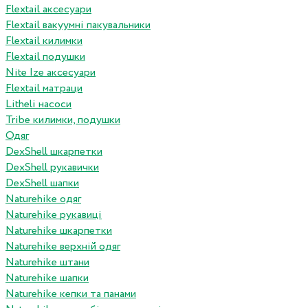
Flextail аксесуари
Flextail вакуумні пакувальники
Flextail килимки
Flextail подушки
Nite Ize аксесуари
Flextail матраци
Litheli насоси
Tribe килимки, подушки
Одяг
DexShell шкарпетки
DexShell рукавички
DexShell шапки
Naturehike одяг
Naturehike рукавиці
Naturehike шкарпетки
Naturehike верхній одяг
Naturehike штани
Naturehike шапки
Naturehike кепки та панами