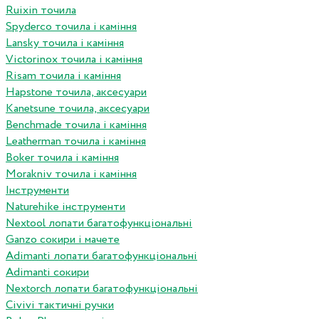
Ruixin точила
Spyderco точила і каміння
Lansky точила і каміння
Victorinox точила і каміння
Risam точила і каміння
Hapstone точила, аксесуари
Kanetsune точила, аксесуари
Benchmade точила і каміння
Leatherman точила і каміння
Boker точила і каміння
Morakniv точила і каміння
Інструменти
Naturehike інструменти
Nextool лопати багатофункціональні
Ganzo сокири і мачете
Adimanti лопати багатофункціональні
Adimanti сокири
Nextorch лопати багатофункціональні
Сivivi тактичні ручки