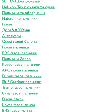
Skif Outdoor рюкзаки
Helikon-Tex рюкзаки та сумки
Пальники та обладнання
Naturehike пальники
Газові
Дров&#039;яні
Аксесуари
Quest газові балони
Газові пальники
BRS газові пальники
Пальники Ganzo
Kovea газові пальники
APG газові пальники
Primus газові пальники
Skif Outdoor пальники
Tramp газові пальники
Сила газові пальники
Газові лампи
Kovea газові лампи
BRS газові лампи