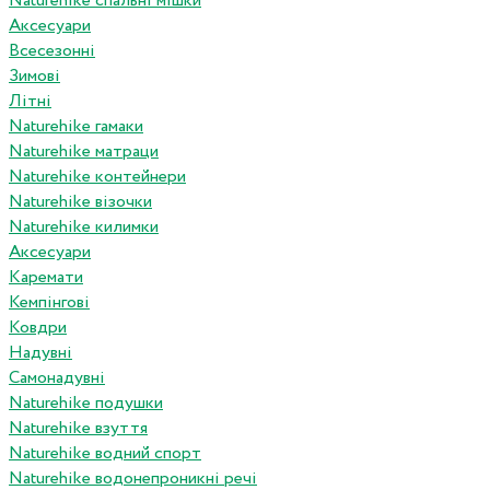
Naturehike спальні мішки
Аксесуари
Всесезонні
Зимові
Літні
Naturehike гамаки
Naturehike матраци
Naturehike контейнери
Naturehike візочки
Naturehike килимки
Аксесуари
Каремати
Кемпінгові
Ковдри
Надувні
Самонадувні
Naturehike подушки
Naturehike взуття
Naturehike водний спорт
Naturehike водонепроникні речі