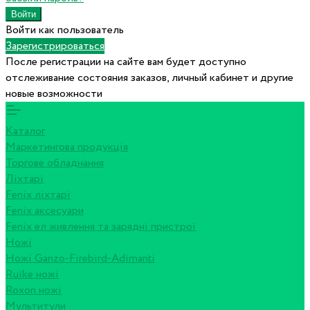
Войти как пользователь
Зарегистрироваться
После регистрации на сайте вам будет доступно
отслеживание состояния заказов, личный кабинет и другие
новые возможности
Каталог
Маркетингова продукція
Торгове обладнання
Ліхтарі
Fenix ліхтарі
Fenix аксесуари
Fenix ел живлення та зарядні пристрої
Ножі
Ножі Ganzo-Firebird-Adimanti
Ruike ножі
Roxon ножi
Мультитули