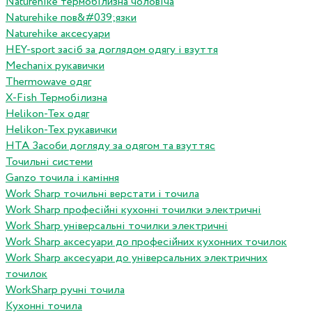
Naturehike термобілизна чоловіча
Naturehike пов&#039;язки
Naturehike аксесуари
HEY-sport засіб за доглядом одягу і взуття
Mechanix рукавички
Thermowave одяг
X-Fish Термобілизна
Helikon-Tex одяг
Helikon-Tex рукавички
HTA Засоби догляду за одягом та взуттяс
Точильні системи
Ganzo точила і каміння
Work Sharp точильні верстати і точила
Work Sharp професiйнi кухоннi точилки электричнi
Work Sharp унiверсальнi точилки электричнi
Work Sharp аксесуари до професiйних кухонних точилок
Work Sharp аксесуари до унiверсальних электричних
точилок
WorkSharp ручні точила
Кухонні точила