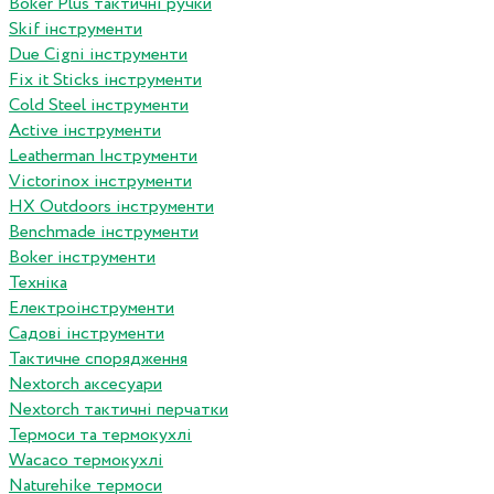
Boker Plus тактичні ручки
Skif інструменти
Due Cigni інструменти
Fix it Sticks інструменти
Сold Steel інструменти
Active інструменти
Leatherman Інструменти
Victorinox інструменти
HX Outdoors інструменти
Benchmade інструменти
Boker інструменти
Техніка
Електроінструменти
Садові інструменти
Тактичне спорядження
Nextorch аксесуари
Nextorch тактичні перчатки
Термоси та термокухлі
Wacaco термокухлі
Naturehike термоси