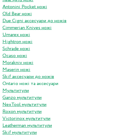
Antonini Pocket ножі
Old Bear ножі
Due Cigni аксесуари до ножів
Cimmerian Knives ножі
Umarex ножі
Hightron ножі
Schrade ножі
Ocaso ножі
Morakniv ножі
Maserin ножі
Skif аксесуари до ножів
Ontario ножі та аксесуари
Мультитули
Ganzo мультитули
NexTool мультитули
Roxon мультитули
Victorinox мультитули
Leatherman мультитули
Skif мультитули