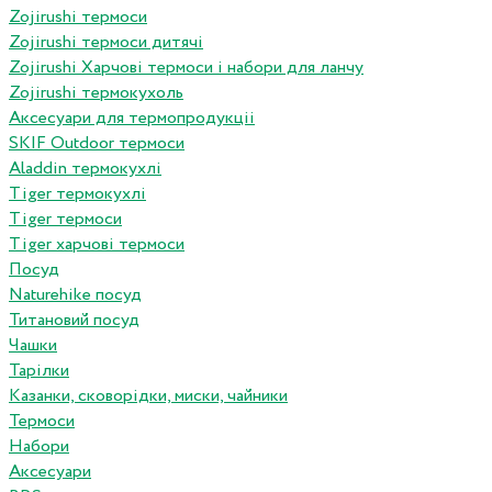
Zojirushi термоси
Zojirushi термоси дитячі
Zojirushi Харчові термоси і набори для ланчу
Zojirushi термокухоль
Аксесуари для термопродукціі
SKIF Outdoor термоси
Aladdin термокухлі
Tiger термокухлі
Tiger термоси
Tiger харчові термоси
Посуд
Naturehike посуд
Титановий посуд
Чашки
Тарілки
Казанки, сковорідки, миски, чайники
Термоси
Набори
Аксесуари