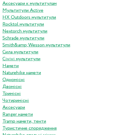
Аксесуари к мультитулам
Мультитули Active
HX Outdoors мультитули
Rocktol мультитули
Nextorch мультитули
Schrade мультитули
Smith&amp;Wesson мультитули
Сила мультитули
Civivi мультитули
Намети
Naturehike намети
Одномісні
Двомісні
Тримісні
Чотиримісні
Аксесуари
Ranger намети
Tramp намети, тенти
Туристичне спорядження