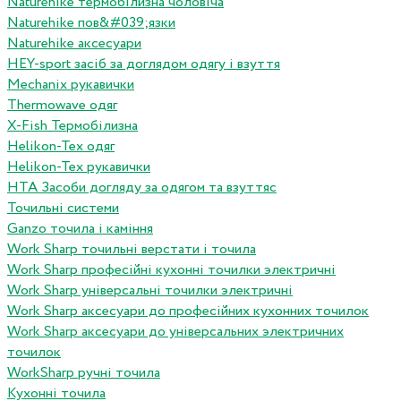
Naturehike термобілизна чоловіча
Naturehike пов&#039;язки
Naturehike аксесуари
HEY-sport засіб за доглядом одягу і взуття
Mechanix рукавички
Thermowave одяг
X-Fish Термобілизна
Helikon-Tex одяг
Helikon-Tex рукавички
HTA Засоби догляду за одягом та взуттяс
Точильні системи
Ganzo точила і каміння
Work Sharp точильні верстати і точила
Work Sharp професiйнi кухоннi точилки электричнi
Work Sharp унiверсальнi точилки электричнi
Work Sharp аксесуари до професiйних кухонних точилок
Work Sharp аксесуари до унiверсальних электричних
точилок
WorkSharp ручні точила
Кухонні точила