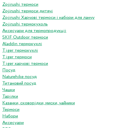
Zojirushi термоси
Zojirushi термоси дитячі
Zojirushi Харчові термоси і набори для ланчу
Zojirushi термокухоль
Аксесуари для термопродукціі
SKIF Outdoor термоси
Aladdin термокухлі
Tiger термокухлі
Tiger термоси
Tiger харчові термоси
Посуд
Naturehike посуд
Титановий посуд
Чашки
Тарілки
Казанки, сковорідки, миски, чайники
Термоси
Набори
Аксесуари