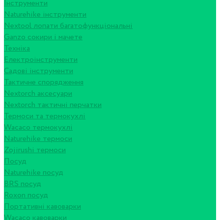
Інструменти
Naturehike інструменти
Nextool лопати багатофункціональні
Ganzo сокири і мачете
Техніка
Електроінструменти
Садові інструменти
Тактичне спорядження
Nextorch аксесуари
Nextorch тактичні перчатки
Термоси та термокухлі
Wacaco термокухлі
Naturehike термоси
Zojirushi термоси
Посуд
Naturehike посуд
BRS посуд
Roxon посуд
Портативні кавоварки
Wacaco кавоварки