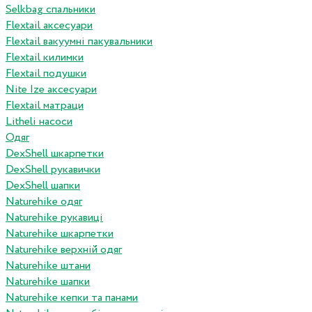
Selkbag спальники
Flextail аксесуари
Flextail вакуумні пакувальники
Flextail килимки
Flextail подушки
Nite Ize аксесуари
Flextail матраци
Litheli насоси
Одяг
DexShell шкарпетки
DexShell рукавички
DexShell шапки
Naturehike одяг
Naturehike рукавиці
Naturehike шкарпетки
Naturehike верхній одяг
Naturehike штани
Naturehike шапки
Naturehike кепки та панами