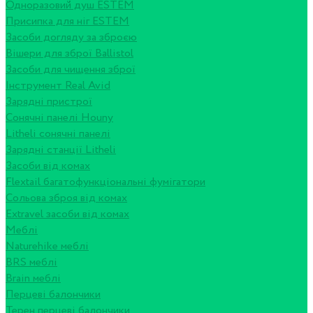
Одноразовий душ ESTEM
Присипка для ніг ESTEM
Засоби догляду за зброєю
Вішери для зброї Ballistol
Засоби для чищення зброї
Інструмент Real Avid
Зарядні пристрої
Сонячні панелі Houny
Litheli сонячні панелі
Зарядні станції Litheli
Засоби від комах
Flextail багатофункціональні фумігатори
Сольова зброя від комах
Extravel засоби від комах
Меблі
Naturehike меблі
BRS меблі
Brain меблі
Перцеві балончики
Терен перцеві балончики