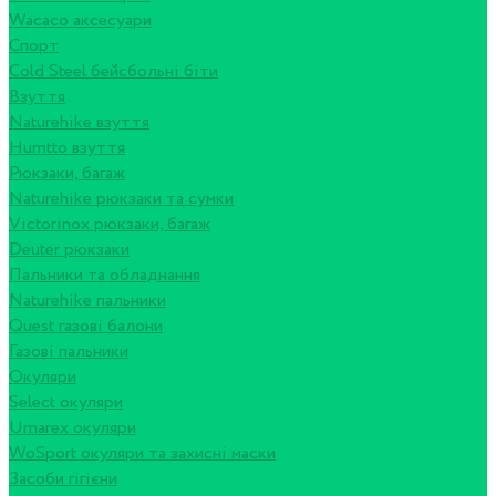
Wacaco аксесуари
Спорт
Cold Steel бейсбольні біти
Взуття
Naturehike взуття
Humtto взуття
Рюкзаки, багаж
Naturehike рюкзаки та сумки
Victorinox рюкзаки, багаж
Deuter рюкзаки
Пальники та обладнання
Naturehike пальники
Quest газові балони
Газові пальники
Окуляри
Select окуляри
Umarex окуляри
WoSport окуляри та захисні маски
Засоби гігієни