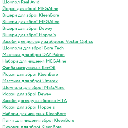
Шомпол Real Avid
Йоржі для зброї MEGAline
Вішери для зброї KleenBore
Вішери для зброї MEGAline
Вішери для зброї Dewey
Вішери для зброї Hoppe`s
Засоби для догляду за зброєю Vector Optics
Шомполи для зброї Bore Tech
Мастила для зброї DAY Patron
Набори для чищення MEGAline
Фарба маскувальна RecOil
Йоржі для зброї KleenBore
Мастила для зброї Umarex
Шомполи для зброї MEGAline
Йоржі для зброї Dewey
Засоби догляду за зброєю HTA
Йоржі для зброї Hoppe`s
Набори для чищення KleenBore
Патчі для чищення зброї KleenBore
Пуховки для зброї KleenBore