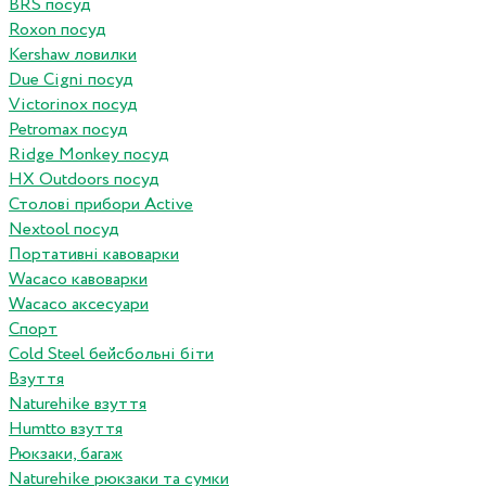
BRS посуд
Roxon посуд
Kershaw ловилки
Due Cigni посуд
Victorinox посуд
Petromax посуд
Ridge Monkey посуд
HX Outdoors посуд
Столові прибори Active
Nextool посуд
Портативні кавоварки
Wacaco кавоварки
Wacaco аксесуари
Спорт
Cold Steel бейсбольні біти
Взуття
Naturehike взуття
Humtto взуття
Рюкзаки, багаж
Naturehike рюкзаки та сумки