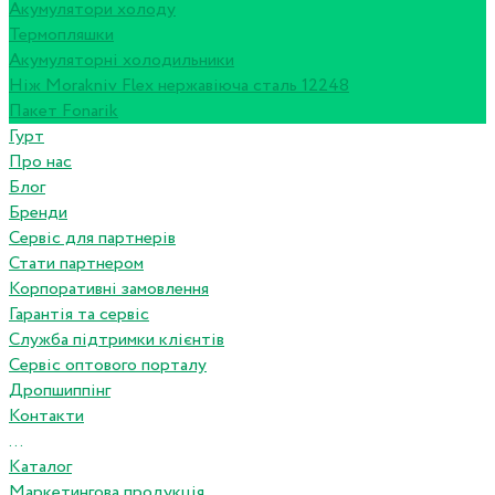
Акумулятори холоду
Термопляшки
Акумуляторні холодильники
Ніж Morakniv Flex нержавіюча сталь 12248
Пакет Fonarik
Гурт
Про нас
Блог
Бренди
Сервіс для партнерів
Стати партнером
Корпоративні замовлення
Гарантія та сервіс
Служба підтримки клієнтів
Сервіс оптового порталу
Дропшиппінг
Контакти
...
Каталог
Маркетингова продукція