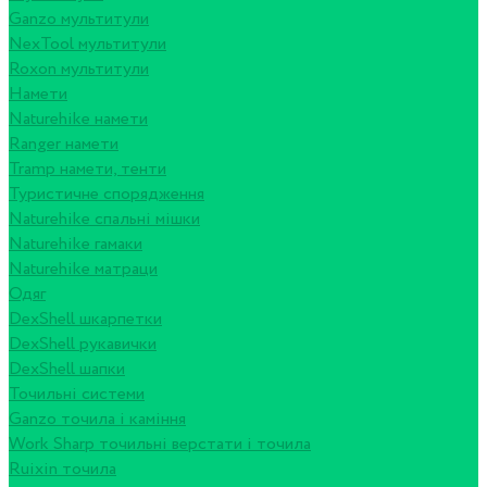
Ganzo мультитули
NexTool мультитули
Roxon мультитули
Намети
Naturehike намети
Ranger намети
Tramp намети, тенти
Туристичне спорядження
Naturehike спальні мішки
Naturehike гамаки
Naturehike матраци
Одяг
DexShell шкарпетки
DexShell рукавички
DexShell шапки
Точильні системи
Ganzo точила і каміння
Work Sharp точильні верстати і точила
Ruixin точила