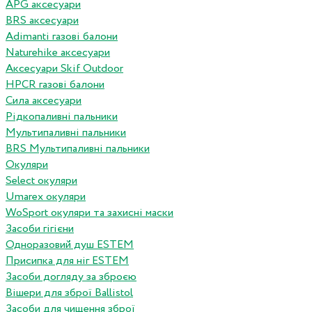
APG аксесуари
BRS аксесуари
Adimanti газові балони
Naturehike аксесуари
Аксесуари Skif Outdoor
HPCR газові балони
Сила аксесуари
Рідкопаливні пальники
Мультипаливні пальники
BRS Мультипаливні пальники
Окуляри
Select окуляри
Umarex окуляри
WoSport окуляри та захисні маски
Засоби гігієни
Одноразовий душ ESTEM
Присипка для ніг ESTEM
Засоби догляду за зброєю
Вішери для зброї Ballistol
Засоби для чищення зброї