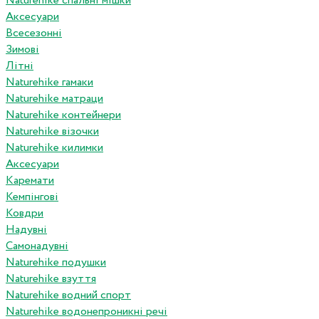
Naturehike спальні мішки
Аксесуари
Всесезонні
Зимові
Літні
Naturehike гамаки
Naturehike матраци
Naturehike контейнери
Naturehike візочки
Naturehike килимки
Аксесуари
Каремати
Кемпінгові
Ковдри
Надувні
Самонадувні
Naturehike подушки
Naturehike взуття
Naturehike водний спорт
Naturehike водонепроникні речі