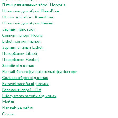
Патчі для чищення зброї Hoppe`s
Шомполи для зброї KleenBore
Щітки для зброї KleenBore
Шомполи для зброї Dewey
Зарядні пристрої
Сонячні панелі Houny
Litheli сонячні панелі
Зарядні станції Litheli
Повербанки Litheli
Повербанки Flextail
Засоби від комах
Flextail багатофункціональні фумігатори
Сольова зброя від комах
Extravel засоби від комах
Репелент-спреї HTA
Lifesystems засоби від комах
Меблі
Naturehike меблі
Столи