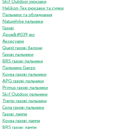
Skif Outdoor рюкзаки
Helikon-Tex рюкзаки та сумки
Пальники та обладнання
Naturehike пальники
Газові
Дров&#039;яні
Аксесуари
Quest газові балони
Газові пальники
BRS газові пальники
Пальники Ganzo
Kovea газові пальники
APG газові пальники
Primus газові пальники
Skif Outdoor пальники
Tramp газові пальники
Сила газові пальники
Газові лампи
Kovea газові лампи
BRS газові лампи