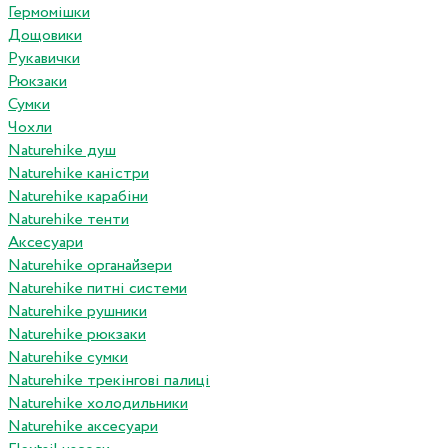
Гермомішки
Дощовики
Рукавички
Рюкзаки
Сумки
Чохли
Naturehike душ
Naturehike каністри
Naturehike карабіни
Naturehike тенти
Аксесуари
Naturehike органайзери
Naturehike питні системи
Naturehike рушники
Naturehike рюкзаки
Naturehike сумки
Naturehike трекінгові палиці
Naturehike холодильники
Naturehike аксесуари