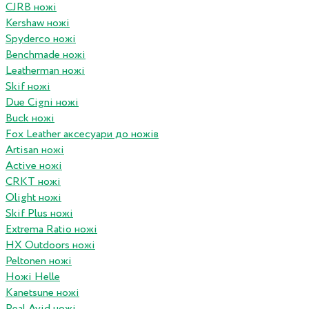
CJRB ножі
Kershaw ножі
Spyderco ножі
Benchmade ножі
Leatherman ножі
Skif ножі
Due Cigni ножі
Buck ножі
Fox Leather аксесуари до ножів
Artisan ножі
Active ножі
CRKT ножі
Olight ножі
Skif Plus ножі
Extrema Ratio ножі
HX Outdoors ножі
Peltonen ножі
Ножі Helle
Kanetsune ножі
Real Avid ножі