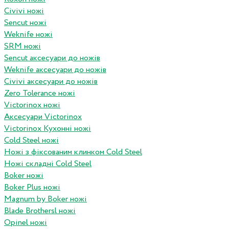
Civivi ножі
Sencut ножі
Weknife ножі
SRM ножі
Sencut аксесуари до ножів
Weknife аксесуари до ножів
Civivi аксесуари до ножів
Zero Tolerance ножі
Victorinox ножі
Аксесуари Victorinox
Victorinox Кухонні ножі
Cold Steel ножі
Ножі з фіксованим клинком Cold Steel
Ножі складні Cold Steel
Boker ножі
Boker Plus ножі
Magnum by Boker ножі
Blade Brothersl ножі
Opinel ножі