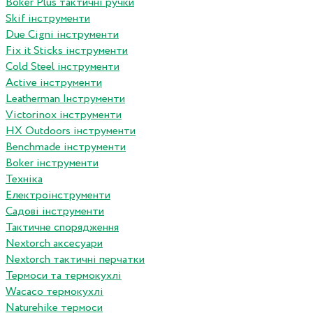
Boker Plus тактичні ручки
Skif інструменти
Due Cigni інструменти
Fix it Sticks інструменти
Сold Steel інструменти
Active інструменти
Leatherman Інструменти
Victorinox інструменти
HX Outdoors інструменти
Benchmade інструменти
Boker інструменти
Техніка
Електроінструменти
Садові інструменти
Тактичне спорядження
Nextorch аксесуари
Nextorch тактичні перчатки
Термоси та термокухлі
Wacaco термокухлі
Naturehike термоси