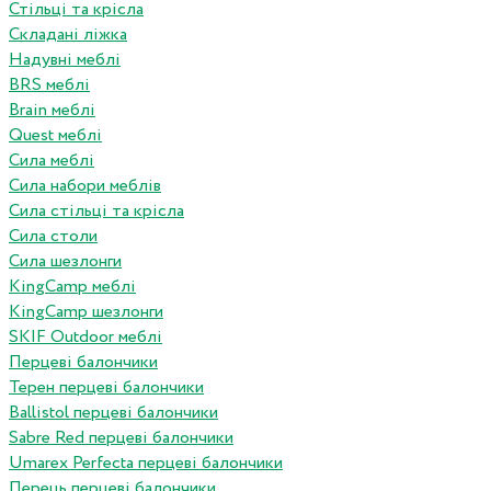
Стільці та крісла
Складані ліжка
Надувні меблі
BRS меблі
Brain меблі
Quest меблі
Сила меблі
Сила набори меблів
Сила стільці та крісла
Сила столи
Сила шезлонги
KingCamp меблі
KingCamp шезлонги
SKIF Outdoor меблі
Перцеві балончики
Терен перцеві балончики
Ballistol перцеві балончики
Sabre Red перцеві балончики
Umarex Perfecta перцеві балончики
Перець перцеві балончики