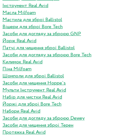
Інструмент Real Avid
Масла Milfoam
Мастила для зброї Ballistol
Вішери для зброї Bore Tech
Засоби для догляду за зброєю GNP
Йорж Real Avid
Патчі для чищення зброї Ballistol
Засоби для догляду за зброєю Bore Tech
Килимок Real Avid
Піна Milfoam
Шомполи для зброї Ballistol
Засоби для чищення Hoppe`s
Мульти Інструмент Real Avid
Набір для чистки Real Avid
Йоржі для зброї Bore Tech
Набори Real Avid
Засоби для догляду за зброєю Dewey
Засоби для чищення зброї Терен
Протяжка Real Avid