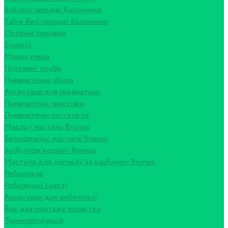
Ballistol перцеві балончики
Sabre Red перцеві балончики
Оптичні прилади
Біноклі
Монокуляри
Підзорні труби
Пневматична зброя
Аксесуари для пневматики
Пневматичні гвинтівки
Пневматичні пістолети
Масла і мастила Brunox
Велосипедні мастила Brunox
Інгібітори корозії Brunox
Мастила для догляду за карбоном Brunox
Риболовля
Рибальські снасті
Аксесуари для риболовлі
Все для монтажу оснастки
Термопродукція