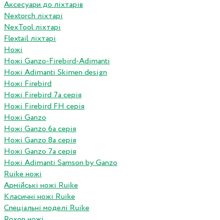
Аксесуари до ліхтарів
Nextorch ліхтарі
NexTool ліхтарі
Flextail ліхтарі
Ножі
Ножі Ganzo-Firebird-Adimanti
Ножі Adimanti Skimen design
Ножі Firebird
Ножі Firebird 7а серія
Ножі Firebird FH серія
Ножі Ganzo
Ножі Ganzo 6а серія
Ножі Ganzo 8а серія
Ножі Ganzo 7а серія
Ножі Adimanti Samson by Ganzo
Ruike ножі
Армійські ножі Ruike
Класичні ножі Ruike
Спеціальні моделі Ruike
Roxon ножi