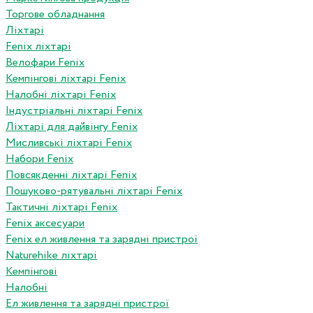
Торгове обладнання
Ліхтарі
Fenix ліхтарі
Велофари Fenix
Кемпінгові ліхтарі Fenix
Налобні ліхтарі Fenix
Індустріальні ліхтарі Fenix
Ліхтарі для дайвінгу Fenix
Мисливські ліхтарі Fenix
Набори Fenix
Повсякденні ліхтарі Fenix
Пошуково-рятувальні ліхтарі Fenix
Тактичні ліхтарі Fenix
Fenix аксесуари
Fenix ел живлення та зарядні пристрої
Naturehike ліхтарі
Кемпінгові
Налобні
Ел живлення та зарядні пристрої