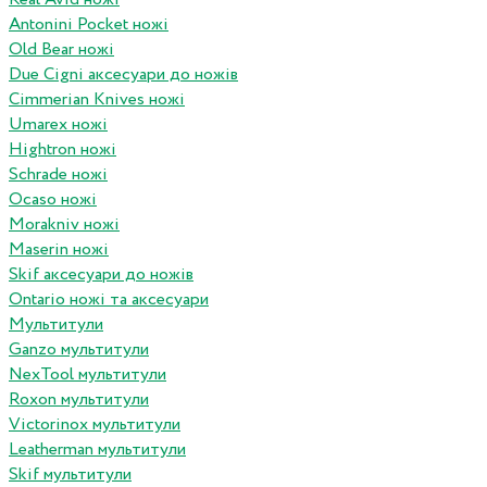
Antonini Pocket ножі
Old Bear ножі
Due Cigni аксесуари до ножів
Cimmerian Knives ножі
Umarex ножі
Hightron ножі
Schrade ножі
Ocaso ножі
Morakniv ножі
Maserin ножі
Skif аксесуари до ножів
Ontario ножі та аксесуари
Мультитули
Ganzo мультитули
NexTool мультитули
Roxon мультитули
Victorinox мультитули
Leatherman мультитули
Skif мультитули