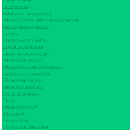
Ruixin точила
Інструменти
Naturehike інструменти
Nextool лопати багатофункціональні
Ganzo сокири і мачете
Техніка
Електроінструменти
Садові інструменти
Тактичне спорядження
Nextorch аксесуари
Nextorch тактичні перчатки
Термоси та термокухлі
Wacaco термокухлі
Naturehike термоси
Zojirushi термоси
Посуд
Naturehike посуд
BRS посуд
Roxon посуд
Портативні кавоварки