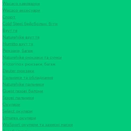
Wacaco кавоварки
Wacaco аксесуари
Спорт
Cold Steel бейсбольні біти
Взуття
Naturehike взуття
Humtto взуття
Рюкзаки, багаж
Naturehike рюкзаки та сумки
Victorinox рюкзаки, багаж
Deuter рюкзаки
Пальники та обладнання
Naturehike пальники
Quest газові балони
Газові пальники
Окуляри
Select окуляри
Umarex окуляри
WoSport окуляри та захисні маски