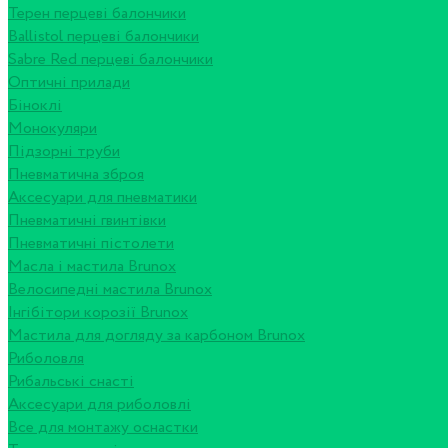
Терен перцеві балончики
Ballistol перцеві балончики
Sabre Red перцеві балончики
Оптичні прилади
Біноклі
Монокуляри
Підзорні труби
Пневматична зброя
Аксесуари для пневматики
Пневматичні гвинтівки
Пневматичні пістолети
Масла і мастила Brunox
Велосипедні мастила Brunox
Інгібітори корозії Brunox
Мастила для догляду за карбоном Brunox
Риболовля
Рибальські снасті
Аксесуари для риболовлі
Все для монтажу оснастки