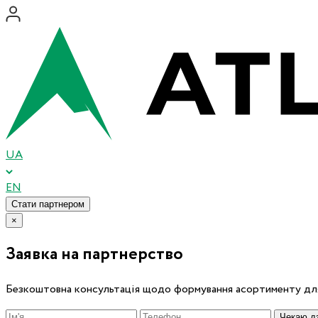
UA
EN
Стати партнером
×
Заявка на партнерство
Безкоштовна консультація щодо формування асортименту для
Чекаю дз