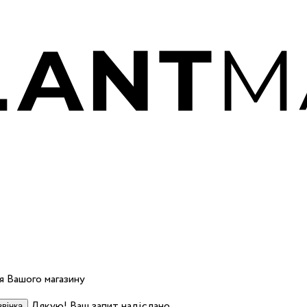
 Вашого магазину
Дякую! Ваш запит надіслано.
вінка