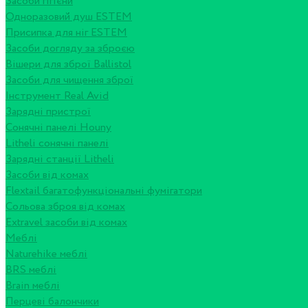
Засоби гігієни
Одноразовий душ ESTEM
Присипка для ніг ESTEM
Засоби догляду за зброєю
Вішери для зброї Ballistol
Засоби для чищення зброї
Інструмент Real Avid
Зарядні пристрої
Сонячні панелі Houny
Litheli сонячні панелі
Зарядні станції Litheli
Засоби від комах
Flextail багатофункціональні фумігатори
Сольова зброя від комах
Extravel засоби від комах
Меблі
Naturehike меблі
BRS меблі
Brain меблі
Перцеві балончики