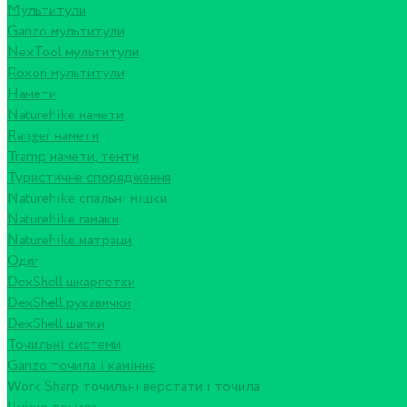
Мультитули
Ganzo мультитули
NexTool мультитули
Roxon мультитули
Намети
Naturehike намети
Ranger намети
Tramp намети, тенти
Туристичне спорядження
Naturehike спальні мішки
Naturehike гамаки
Naturehike матраци
Одяг
DexShell шкарпетки
DexShell рукавички
DexShell шапки
Точильні системи
Ganzo точила і каміння
Work Sharp точильні верстати і точила