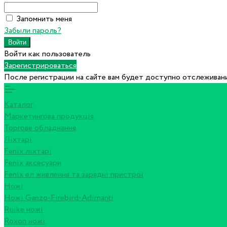
Запомнить меня
Забыли пароль?
Войти как пользователь
Зарегистрироваться
После регистрации на сайте вам будет доступно отслеживани
Каталог
Маркетингова продукція
Торгове обладнання
Ліхтарі
Fenix ліхтарі
Fenix аксесуари
Fenix ел живлення та зарядні пристрої
Ножі
Ножі Ganzo-Firebird-Adimanti
Ruike ножі
Roxon ножi