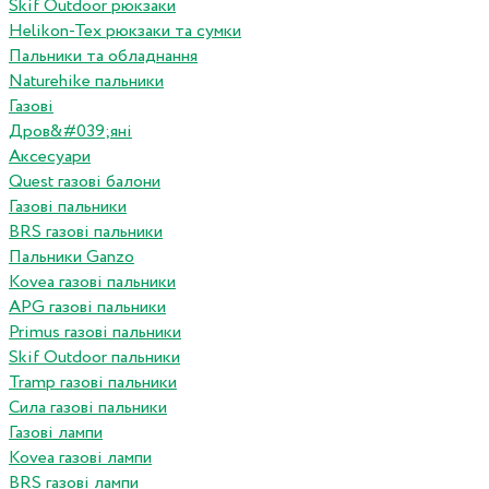
Skif Outdoor рюкзаки
Helikon-Tex рюкзаки та сумки
Пальники та обладнання
Naturehike пальники
Газові
Дров&#039;яні
Аксесуари
Quest газові балони
Газові пальники
BRS газові пальники
Пальники Ganzo
Kovea газові пальники
APG газові пальники
Primus газові пальники
Skif Outdoor пальники
Tramp газові пальники
Сила газові пальники
Газові лампи
Kovea газові лампи
BRS газові лампи