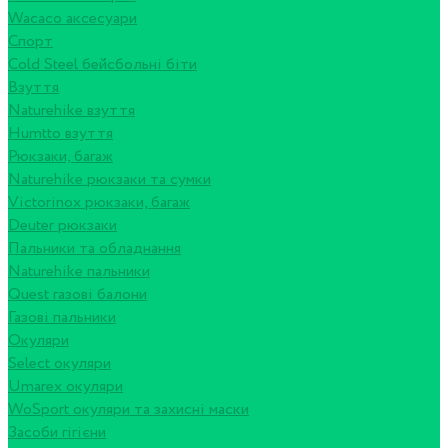
Wacaco аксесуари
Спорт
Cold Steel бейсбольні біти
Взуття
Naturehike взуття
Humtto взуття
Рюкзаки, багаж
Naturehike рюкзаки та сумки
Victorinox рюкзаки, багаж
Deuter рюкзаки
Пальники та обладнання
Naturehike пальники
Quest газові балони
Газові пальники
Окуляри
Select окуляри
Umarex окуляри
WoSport окуляри та захисні маски
Засоби гігієни