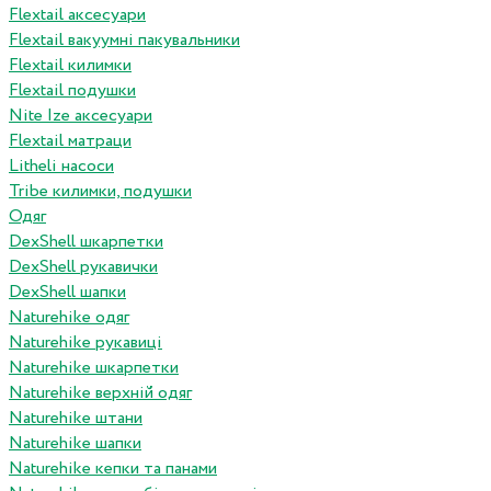
Flextail аксесуари
Flextail вакуумні пакувальники
Flextail килимки
Flextail подушки
Nite Ize аксесуари
Flextail матраци
Litheli насоси
Tribe килимки, подушки
Одяг
DexShell шкарпетки
DexShell рукавички
DexShell шапки
Naturehike одяг
Naturehike рукавиці
Naturehike шкарпетки
Naturehike верхній одяг
Naturehike штани
Naturehike шапки
Naturehike кепки та панами