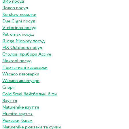
BRS посуд
Roxon посуд
Kershaw ловилки
Due Cigni посуд
Victorinox посуд
Petromax посуд
Ridge Monkey посуд
HX Outdoors посуд
Столові прибори Active
Nextool посуд
Портативні кавоварки
Wacaco кавоварки
Wacaco аксесуари
Спорт
Cold Steel бейсбольні біти
Взуття
Naturehike взуття
Humtto взуття
Рюкзаки, багаж
Naturehike рюкзаки та сумки