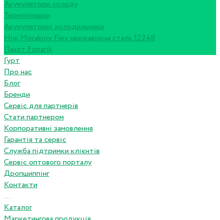
Акумулятори холоду
Термопляшки
Акумуляторні холодильники
Ніж Morakniv Flex нержавіюча сталь 12248
Пакет Fonarik
Гурт
Про нас
Блог
Бренди
Сервіс для партнерів
Стати партнером
Корпоративні замовлення
Гарантія та сервіс
Служба підтримки клієнтів
Сервіс оптового порталу
Дропшиппінг
Контакти
...
Каталог
Маркетингова продукція