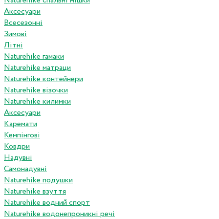
Naturehike спальні мішки
Аксесуари
Всесезонні
Зимові
Літні
Naturehike гамаки
Naturehike матраци
Naturehike контейнери
Naturehike візочки
Naturehike килимки
Аксесуари
Каремати
Кемпінгові
Ковдри
Надувні
Самонадувні
Naturehike подушки
Naturehike взуття
Naturehike водний спорт
Naturehike водонепроникні речі