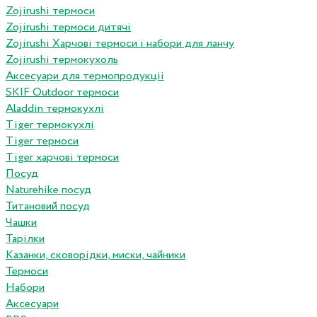
Zojirushi термоси
Zojirushi термоси дитячі
Zojirushi Харчові термоси і набори для ланчу
Zojirushi термокухоль
Аксесуари для термопродукціі
SKIF Outdoor термоси
Aladdin термокухлі
Tiger термокухлі
Tiger термоси
Tiger харчові термоси
Посуд
Naturehike посуд
Титановий посуд
Чашки
Тарілки
Казанки, сковорідки, миски, чайники
Термоси
Набори
Аксесуари