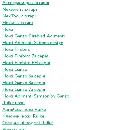
Аксесуари до ліхтарів
Nextorch ліхтарі
NexTool ліхтарі
Flextail ліхтарі
Ножі
Ножі Ganzo-Firebird-Adimanti
Ножі Adimanti Skimen design
Ножі Firebird
Ножі Firebird 7а серія
Ножі Firebird FH серія
Ножі Ganzo
Ножі Ganzo 6а серія
Ножі Ganzo 8а серія
Ножі Ganzo 7а серія
Ножі Adimanti Samson by Ganzo
Ruike ножі
Армійські ножі Ruike
Класичні ножі Ruike
Спеціальні моделі Ruike
Roxon ножi