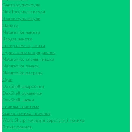
Ganzo мультитули
NexTool мультитули
Roxon мультитули
Намети
Naturehike намети
Ranger намети
Tramp намети, тенти
Туристичне спорядження
Naturehike спальні мішки
Naturehike гамаки
Naturehike матраци
Одяг
DexShell шкарпетки
DexShell рукавички
DexShell шапки
Точильні системи
Ganzo точила і каміння
Work Sharp точильні верстати і точила
Ruixin точила