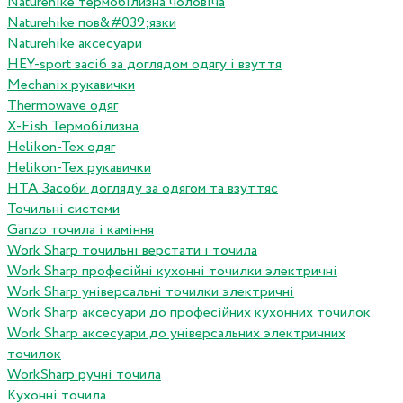
Naturehike термобілизна чоловіча
Naturehike пов&#039;язки
Naturehike аксесуари
HEY-sport засіб за доглядом одягу і взуття
Mechanix рукавички
Thermowave одяг
X-Fish Термобілизна
Helikon-Tex одяг
Helikon-Tex рукавички
HTA Засоби догляду за одягом та взуттяс
Точильні системи
Ganzo точила і каміння
Work Sharp точильні верстати і точила
Work Sharp професiйнi кухоннi точилки электричнi
Work Sharp унiверсальнi точилки электричнi
Work Sharp аксесуари до професiйних кухонних точилок
Work Sharp аксесуари до унiверсальних электричних
точилок
WorkSharp ручні точила
Кухонні точила