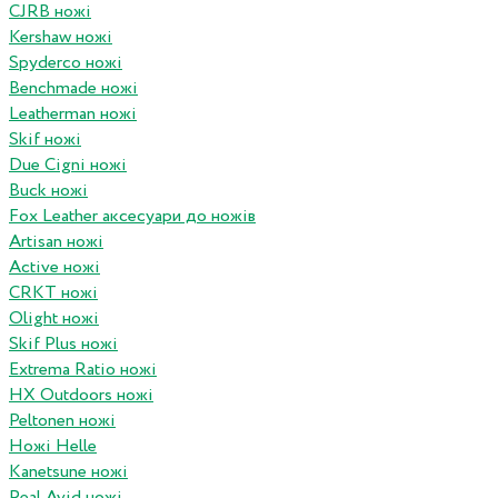
CJRB ножі
Kershaw ножі
Spyderco ножі
Benchmade ножі
Leatherman ножі
Skif ножі
Due Cigni ножі
Buck ножі
Fox Leather аксесуари до ножів
Artisan ножі
Active ножі
CRKT ножі
Olight ножі
Skif Plus ножі
Extrema Ratio ножі
HX Outdoors ножі
Peltonen ножі
Ножі Helle
Kanetsune ножі
Real Avid ножі