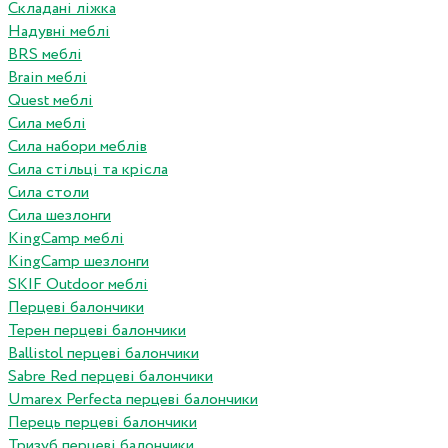
Складані ліжка
Надувні меблі
BRS меблі
Brain меблі
Quest меблі
Сила меблі
Сила набори меблів
Сила стільці та крісла
Сила столи
Сила шезлонги
KingCamp меблі
KingCamp шезлонги
SKIF Outdoor меблі
Перцеві балончики
Терен перцеві балончики
Ballistol перцеві балончики
Sabre Red перцеві балончики
Umarex Perfecta перцеві балончики
Перець перцеві балончики
Тризуб перцеві балончики