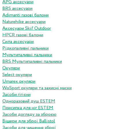
APG аксесуари
BRS аксесуари
Adimanti газові балони
Naturehike аксесуари
Аксесуари Skif Outdoor
HPCR газові балони
Сила аксесуари
Рідкопаливні пальники
Мультипаливні пальники
BRS Мультипаливні пальники
Окуляри
Select окуляри
Umarex окуляри
WoSport окуляри та захисні маски
Засоби гігієни
Одноразовий душ ESTEM
Присипка для ніг ESTEM
Засоби догляду за зброєю
Вішери для зброї Ballistol
Засоби для чищення зброї