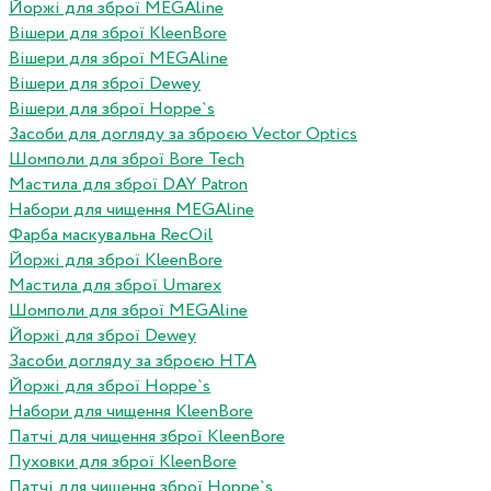
Йоржі для зброї MEGAline
Вішери для зброї KleenBore
Вішери для зброї MEGAline
Вішери для зброї Dewey
Вішери для зброї Hoppe`s
Засоби для догляду за зброєю Vector Optics
Шомполи для зброї Bore Tech
Мастила для зброї DAY Patron
Набори для чищення MEGAline
Фарба маскувальна RecOil
Йоржі для зброї KleenBore
Мастила для зброї Umarex
Шомполи для зброї MEGAline
Йоржі для зброї Dewey
Засоби догляду за зброєю HTA
Йоржі для зброї Hoppe`s
Набори для чищення KleenBore
Патчі для чищення зброї KleenBore
Пуховки для зброї KleenBore
Патчі для чищення зброї Hoppe`s