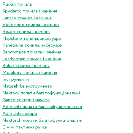
Ruixin точила
Spyderco точила і каміння
Lansky точила і каміння
Victorinox точила і каміння
Risam точила і каміння
Hapstone точила, аксесуари
Kanetsune точила, аксесуари
Benchmade точила і каміння
Leatherman точила і каміння
Boker точила і каміння
Morakniv точила і каміння
Інструменти
Naturehike інструменти
Nextool лопати багатофункціональні
Ganzo сокири і мачете
Adimanti лопати багатофункціональні
Adimanti сокири
Nextorch лопати багатофункціональні
Сivivi тактичні ручки