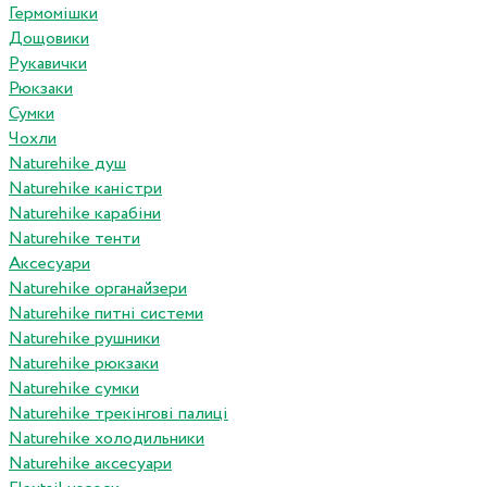
Гермомішки
Дощовики
Рукавички
Рюкзаки
Сумки
Чохли
Naturehike душ
Naturehike каністри
Naturehike карабіни
Naturehike тенти
Аксесуари
Naturehike органайзери
Naturehike питні системи
Naturehike рушники
Naturehike рюкзаки
Naturehike сумки
Naturehike трекінгові палиці
Naturehike холодильники
Naturehike аксесуари