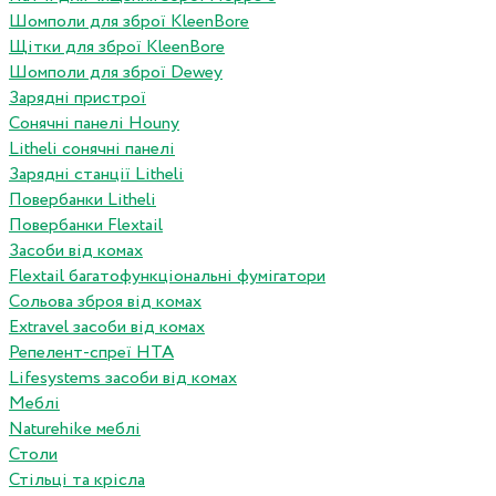
Шомполи для зброї KleenBore
Щітки для зброї KleenBore
Шомполи для зброї Dewey
Зарядні пристрої
Сонячні панелі Houny
Litheli сонячні панелі
Зарядні станції Litheli
Повербанки Litheli
Повербанки Flextail
Засоби від комах
Flextail багатофункціональні фумігатори
Сольова зброя від комах
Extravel засоби від комах
Репелент-спреї HTA
Lifesystems засоби від комах
Меблі
Naturehike меблі
Столи
Стільці та крісла