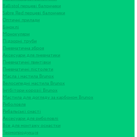
Ballistol перцеві балончики
Sabre Red перцеві балончики
Оптичні прилади
Біноклі
Монокуляри
Підзорні труби
Пневматична зброя
Аксесуари для пневматики
Пневматичні гвинтівки
Пневматичні пістолети
Масла і мастила Brunox
Велосипедні мастила Brunox
Інгібітори корозії Brunox
Мастила для догляду за карбоном Brunox
Риболовля
Рибальські снасті
Аксесуари для риболовлі
Все для монтажу оснастки
Термопродукція