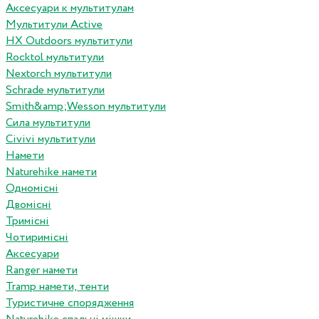
Аксесуари к мультитулам
Мультитули Active
HX Outdoors мультитули
Rocktol мультитули
Nextorch мультитули
Schrade мультитули
Smith&amp;Wesson мультитули
Сила мультитули
Civivi мультитули
Намети
Naturehike намети
Одномісні
Двомісні
Тримісні
Чотиримісні
Аксесуари
Ranger намети
Tramp намети, тенти
Туристичне спорядження