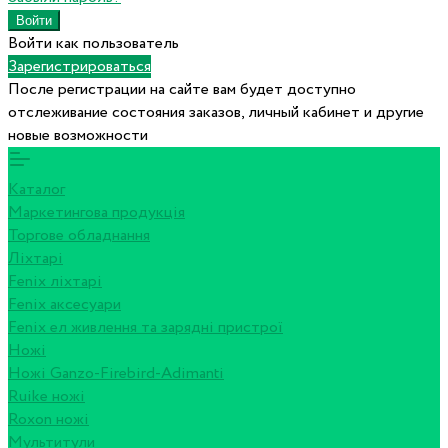
Войти как пользователь
Зарегистрироваться
После регистрации на сайте вам будет доступно
отслеживание состояния заказов, личный кабинет и другие
новые возможности
Каталог
Маркетингова продукція
Торгове обладнання
Ліхтарі
Fenix ліхтарі
Fenix аксесуари
Fenix ел живлення та зарядні пристрої
Ножі
Ножі Ganzo-Firebird-Adimanti
Ruike ножі
Roxon ножi
Мультитули