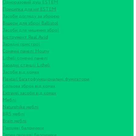
Одноразовий душ ESTEM
Присипка для ніг ESTEM
Засоби догляду за зброєю
Вішери для зброї Ballistol
Засоби для чищення зброї
Інструмент Real Avid
Зарядні пристрої
Сонячні панелі Houny
Litheli сонячні панелі
Зарядні станції Litheli
Засоби від комах
Flextail багатофункціональні фумігатори
Сольова зброя від комах
Extravel засоби від комах
Меблі
Naturehike меблі
BRS меблі
Brain меблі
Перцеві балончики
Терен перцеві балончики