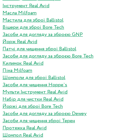
Інструмент Real Avid
Масла Milfoam
Мастила для зброї Ballistol
Вішери для зброї Bore Tech
Засоби для догляду за зброєю GNP
Йорж Real Avid
Патчі для чищення зброї Ballistol
Засоби для догляду за зброєю Bore Tech
Килимок Real Avid
Піна Milfoam
Шомполи для зброї Ballistol
Засоби для чищення Hoppe`s
Мульти Інструмент Real Avid
Набір для чистки Real Avid
Йоржі для зброї Bore Tech
Засоби для догляду за зброєю Dewey
Засоби для чищення зброї Терен
Протяжка Real Avid
Шомпол Real Avid