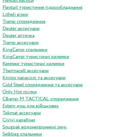
Flextail насоси
Flextail туристичне гідрообладнання
Litheli візки
Tramp спорядження
Deuter аксесуари
Deuter аптечка
Tramp аксесуари
KingCamp спальники
KingCamp туристичні килимки
Кемпинг туристичні килимки
Thermacell аксесуари
Knirps парасолі та аксесуари
Cold Steel спорядження та аксесуари
Only Hot грілки
C&amp;M TACTICAL спорядження
Estem душ для військових
Tekmat аксесуари
Сivivi карабіни
Snugpak водонепроникні речі
Selkbag спальники