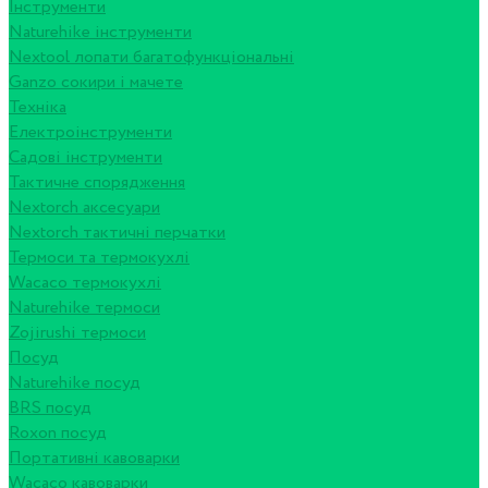
Інструменти
Naturehike інструменти
Nextool лопати багатофункціональні
Ganzo сокири і мачете
Техніка
Електроінструменти
Садові інструменти
Тактичне спорядження
Nextorch аксесуари
Nextorch тактичні перчатки
Термоси та термокухлі
Wacaco термокухлі
Naturehike термоси
Zojirushi термоси
Посуд
Naturehike посуд
BRS посуд
Roxon посуд
Портативні кавоварки
Wacaco кавоварки