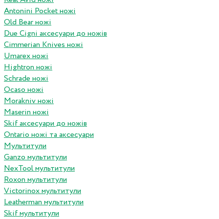
Antonini Pocket ножі
Old Bear ножі
Due Cigni аксесуари до ножів
Cimmerian Knives ножі
Umarex ножі
Hightron ножі
Schrade ножі
Ocaso ножі
Morakniv ножі
Maserin ножі
Skif аксесуари до ножів
Ontario ножі та аксесуари
Мультитули
Ganzo мультитули
NexTool мультитули
Roxon мультитули
Victorinox мультитули
Leatherman мультитули
Skif мультитули