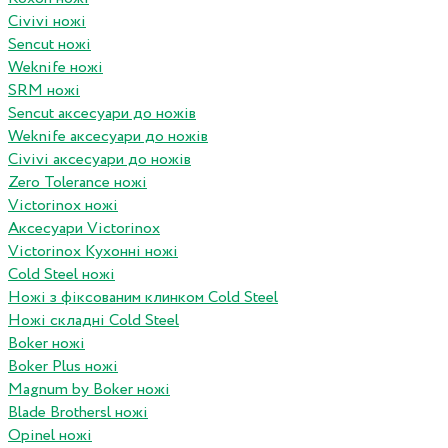
Civivi ножі
Sencut ножі
Weknife ножі
SRM ножі
Sencut аксесуари до ножів
Weknife аксесуари до ножів
Civivi аксесуари до ножів
Zero Tolerance ножі
Victorinox ножі
Аксесуари Victorinox
Victorinox Кухонні ножі
Cold Steel ножі
Ножі з фіксованим клинком Cold Steel
Ножі складні Cold Steel
Boker ножі
Boker Plus ножі
Magnum by Boker ножі
Blade Brothersl ножі
Opinel ножі