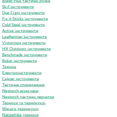
Boker Plus тактичні ручки
Skif інструменти
Due Cigni інструменти
Fix it Sticks інструменти
Сold Steel інструменти
Active інструменти
Leatherman Інструменти
Victorinox інструменти
HX Outdoors інструменти
Benchmade інструменти
Boker інструменти
Техніка
Електроінструменти
Садові інструменти
Тактичне спорядження
Nextorch аксесуари
Nextorch тактичні перчатки
Термоси та термокухлі
Wacaco термокухлі
Naturehike термоси