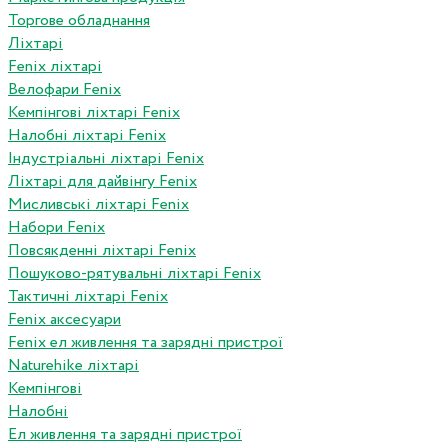
Торгове обладнання
Ліхтарі
Fenix ліхтарі
Велофари Fenix
Кемпінгові ліхтарі Fenix
Налобні ліхтарі Fenix
Індустріальні ліхтарі Fenix
Ліхтарі для дайвінгу Fenix
Мисливські ліхтарі Fenix
Набори Fenix
Повсякденні ліхтарі Fenix
Пошуково-рятувальні ліхтарі Fenix
Тактичні ліхтарі Fenix
Fenix аксесуари
Fenix ел живлення та зарядні пристрої
Naturehike ліхтарі
Кемпінгові
Налобні
Ел живлення та зарядні пристрої