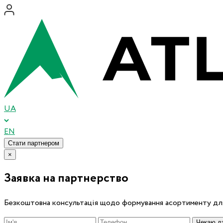
UA
EN
Стати партнером
×
Заявка на партнерство
Безкоштовна консультація щодо формування асортименту для
Чекаю дз