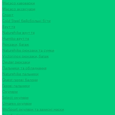
Wacaco кавоварки
Wacaco аксесуари
Спорт
Cold Steel бейсбольні біти
Взуття
Naturehike взуття
Humtto взуття
Рюкзаки, багаж
Naturehike рюкзаки та сумки
Victorinox рюкзаки, багаж
Deuter рюкзаки
Пальники та обладнання
Naturehike пальники
Quest газові балони
Газові пальники
Окуляри
Select окуляри
Umarex окуляри
WoSport окуляри та захисні маски