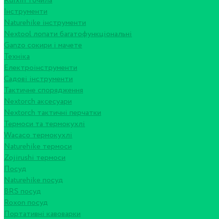
Ruixin точила
Інструменти
Naturehike інструменти
Nextool лопати багатофункціональні
Ganzo сокири і мачете
Техніка
Електроінструменти
Садові інструменти
Тактичне спорядження
Nextorch аксесуари
Nextorch тактичні перчатки
Термоси та термокухлі
Wacaco термокухлі
Naturehike термоси
Zojirushi термоси
Посуд
Naturehike посуд
BRS посуд
Roxon посуд
Портативні кавоварки