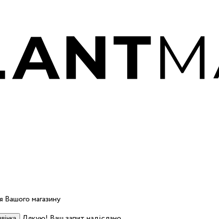
 Вашого магазину
Дякую! Ваш запит надіслано.
вінка