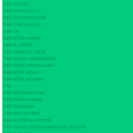
Мультитули
Ganzo мультитули
NexTool мультитули
Roxon мультитули
Намети
Naturehike намети
Ranger намети
Tramp намети, тенти
Туристичне спорядження
Naturehike спальні мішки
Naturehike гамаки
Naturehike матраци
Одяг
DexShell шкарпетки
DexShell рукавички
DexShell шапки
Точильні системи
Ganzo точила і каміння
Work Sharp точильні верстати і точила