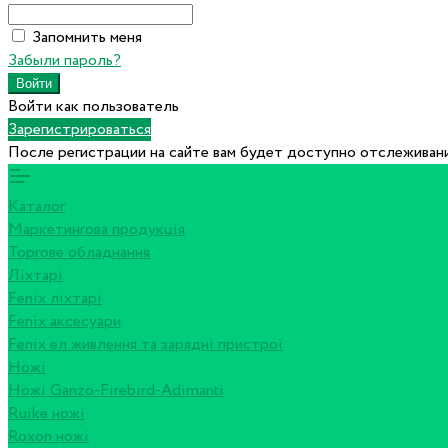
Запомнить меня
Забыли пароль?
Войти как пользователь
Зарегистрироваться
После регистрации на сайте вам будет доступно отслеживани
Каталог
Маркетингова продукція
Торгове обладнання
Ліхтарі
Fenix ліхтарі
Fenix аксесуари
Fenix ел живлення та зарядні пристрої
Ножі
Ножі Ganzo-Firebird-Adimanti
Ruike ножі
Roxon ножi