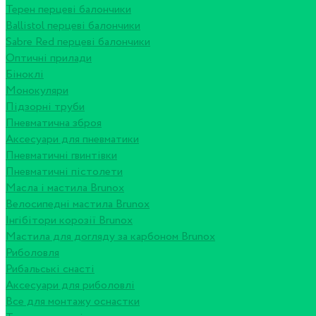
Терен перцеві балончики
Ballistol перцеві балончики
Sabre Red перцеві балончики
Оптичні прилади
Біноклі
Монокуляри
Підзорні труби
Пневматична зброя
Аксесуари для пневматики
Пневматичні гвинтівки
Пневматичні пістолети
Масла і мастила Brunox
Велосипедні мастила Brunox
Інгібітори корозії Brunox
Мастила для догляду за карбоном Brunox
Риболовля
Рибальські снасті
Аксесуари для риболовлі
Все для монтажу оснастки