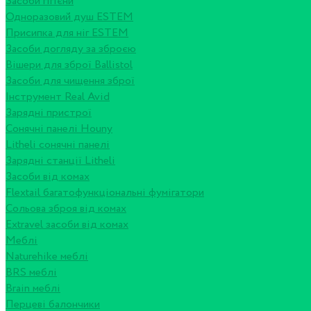
Засоби гігієни
Одноразовий душ ESTEM
Присипка для ніг ESTEM
Засоби догляду за зброєю
Вішери для зброї Ballistol
Засоби для чищення зброї
Інструмент Real Avid
Зарядні пристрої
Сонячні панелі Houny
Litheli сонячні панелі
Зарядні станції Litheli
Засоби від комах
Flextail багатофункціональні фумігатори
Сольова зброя від комах
Extravel засоби від комах
Меблі
Naturehike меблі
BRS меблі
Brain меблі
Перцеві балончики