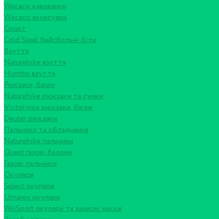
Wacaco кавоварки
Wacaco аксесуари
Спорт
Cold Steel бейсбольні біти
Взуття
Naturehike взуття
Humtto взуття
Рюкзаки, багаж
Naturehike рюкзаки та сумки
Victorinox рюкзаки, багаж
Deuter рюкзаки
Пальники та обладнання
Naturehike пальники
Quest газові балони
Газові пальники
Окуляри
Select окуляри
Umarex окуляри
WoSport окуляри та захисні маски