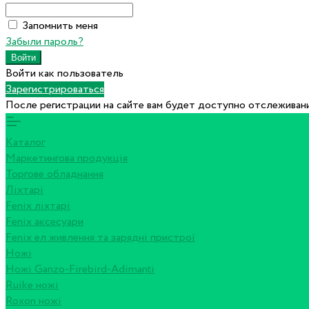
Запомнить меня
Забыли пароль?
Войти как пользователь
Зарегистрироваться
После регистрации на сайте вам будет доступно отслеживани
Каталог
Маркетингова продукція
Торгове обладнання
Ліхтарі
Fenix ліхтарі
Fenix аксесуари
Fenix ел живлення та зарядні пристрої
Ножі
Ножі Ganzo-Firebird-Adimanti
Ruike ножі
Roxon ножi