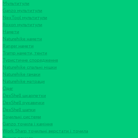
Мультитули
Ganzo мультитули
NexTool мультитули
Roxon мультитули
Намети
Naturehike намети
Ranger намети
Tramp намети, тенти
Туристичне спорядження
Naturehike спальні мішки
Naturehike гамаки
Naturehike матраци
Одяг
DexShell шкарпетки
DexShell рукавички
DexShell шапки
Точильні системи
Ganzo точила і каміння
Work Sharp точильні верстати і точила