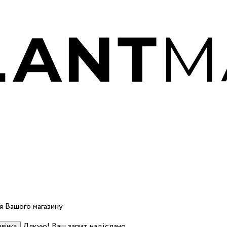
 Вашого магазину
Дякую! Ваш запит надіслано.
вінка