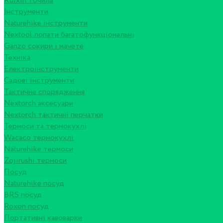
Ruixin точила
Інструменти
Naturehike інструменти
Nextool лопати багатофункціональні
Ganzo сокири і мачете
Техніка
Електроінструменти
Садові інструменти
Тактичне спорядження
Nextorch аксесуари
Nextorch тактичні перчатки
Термоси та термокухлі
Wacaco термокухлі
Naturehike термоси
Zojirushi термоси
Посуд
Naturehike посуд
BRS посуд
Roxon посуд
Портативні кавоварки