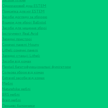
Засоби гігієни
Одноразовий душ ESTEM
Присипка для ніг ESTEM
Засоби догляду за зброєю
Вішери для зброї Ballistol
Засоби для чищення зброї
Інструмент Real Avid
Зарядні пристрої
Сонячні панелі Houny
Litheli сонячні панелі
Зарядні станції Litheli
Засоби від комах
Flextail багатофункціональні фумігатори
Сольова зброя від комах
Extravel засоби від комах
Меблі
Naturehike меблі
BRS меблі
Brain меблі
Перцеві балончики