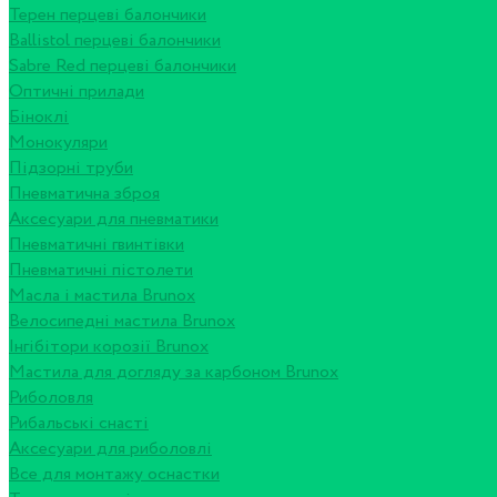
Терен перцеві балончики
Ballistol перцеві балончики
Sabre Red перцеві балончики
Оптичні прилади
Біноклі
Монокуляри
Підзорні труби
Пневматична зброя
Аксесуари для пневматики
Пневматичні гвинтівки
Пневматичні пістолети
Масла і мастила Brunox
Велосипедні мастила Brunox
Інгібітори корозії Brunox
Мастила для догляду за карбоном Brunox
Риболовля
Рибальські снасті
Аксесуари для риболовлі
Все для монтажу оснастки