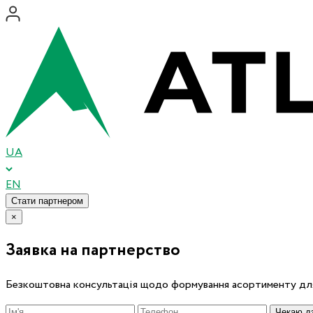
UA
EN
Стати партнером
×
Заявка на партнерство
Безкоштовна консультація щодо формування асортименту для
Чекаю дз