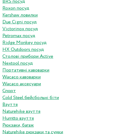
BRS посуд
Roxon посуд
Kershaw ловилки
Due Cigni посуд
Victorinox посуд
Petromax посуд
Ridge Monkey посуд
HX Outdoors посуд
Столові прибори Active
Nextool посуд
Портативні кавоварки
Wacaco кавоварки
Wacaco аксесуари
Спорт
Cold Steel бейсбольні біти
Взуття
Naturehike взуття
Humtto взуття
Рюкзаки, багаж
Naturehike рюкзаки та сумки