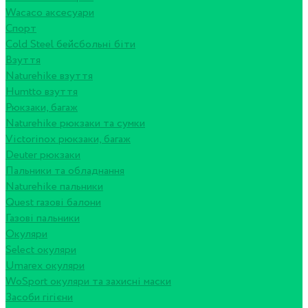
Wacaco аксесуари
Спорт
Cold Steel бейсбольні біти
Взуття
Naturehike взуття
Humtto взуття
Рюкзаки, багаж
Naturehike рюкзаки та сумки
Victorinox рюкзаки, багаж
Deuter рюкзаки
Пальники та обладнання
Naturehike пальники
Quest газові балони
Газові пальники
Окуляри
Select окуляри
Umarex окуляри
WoSport окуляри та захисні маски
Засоби гігієни