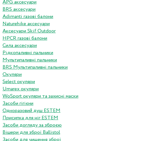
APG аксесуари
BRS аксесуари
Adimanti газові балони
Naturehike аксесуари
Аксесуари Skif Outdoor
HPCR газові балони
Сила аксесуари
Рідкопаливні пальники
Мультипаливні пальники
BRS Мультипаливні пальники
Окуляри
Select окуляри
Umarex окуляри
WoSport окуляри та захисні маски
Засоби гігієни
Одноразовий душ ESTEM
Присипка для ніг ESTEM
Засоби догляду за зброєю
Вішери для зброї Ballistol
Засоби для чищення зброї