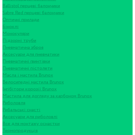
Ballistol перцеві балончики
Sabre Red перцеві балончики
Оптичні прилади
Біноклі
Монокуляри
Підзорні труби
Пневматична зброя
Аксесуари для пневматики
Пневматичні гвинтівки
Пневматичні пістолети
Масла і мастила Brunox
Велосипедні мастила Brunox
Інгібітори корозії Brunox
Мастила для догляду за карбоном Brunox
Риболовля
Рибальські снасті
Аксесуари для риболовлі
Все для монтажу оснастки
Термопродукція