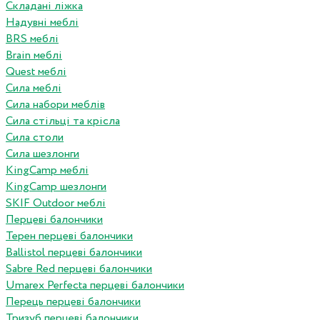
Складані ліжка
Надувні меблі
BRS меблі
Brain меблі
Quest меблі
Сила меблі
Сила набори меблів
Сила стільці та крісла
Сила столи
Сила шезлонги
KingCamp меблі
KingCamp шезлонги
SKIF Outdoor меблі
Перцеві балончики
Терен перцеві балончики
Ballistol перцеві балончики
Sabre Red перцеві балончики
Umarex Perfecta перцеві балончики
Перець перцеві балончики
Тризуб перцеві балончики