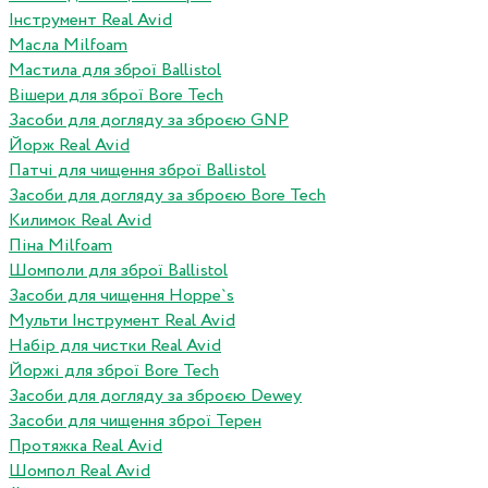
Інструмент Real Avid
Масла Milfoam
Мастила для зброї Ballistol
Вішери для зброї Bore Tech
Засоби для догляду за зброєю GNP
Йорж Real Avid
Патчі для чищення зброї Ballistol
Засоби для догляду за зброєю Bore Tech
Килимок Real Avid
Піна Milfoam
Шомполи для зброї Ballistol
Засоби для чищення Hoppe`s
Мульти Інструмент Real Avid
Набір для чистки Real Avid
Йоржі для зброї Bore Tech
Засоби для догляду за зброєю Dewey
Засоби для чищення зброї Терен
Протяжка Real Avid
Шомпол Real Avid