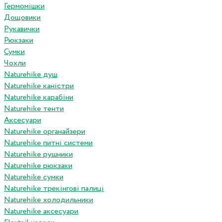
Гермомішки
Дощовики
Рукавички
Рюкзаки
Сумки
Чохли
Naturehike душ
Naturehike каністри
Naturehike карабіни
Naturehike тенти
Аксесуари
Naturehike органайзери
Naturehike питні системи
Naturehike рушники
Naturehike рюкзаки
Naturehike сумки
Naturehike трекінгові палиці
Naturehike холодильники
Naturehike аксесуари