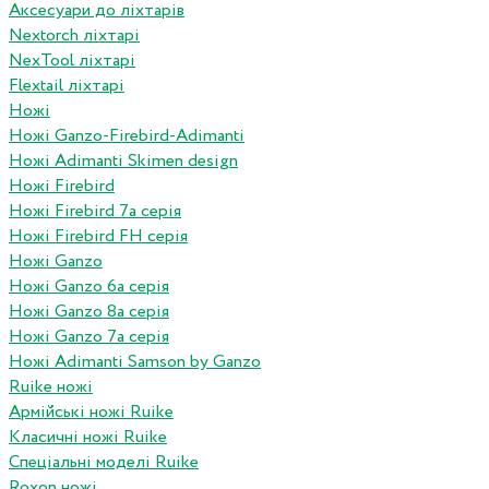
Аксесуари до ліхтарів
Nextorch ліхтарі
NexTool ліхтарі
Flextail ліхтарі
Ножі
Ножі Ganzo-Firebird-Adimanti
Ножі Adimanti Skimen design
Ножі Firebird
Ножі Firebird 7а серія
Ножі Firebird FH серія
Ножі Ganzo
Ножі Ganzo 6а серія
Ножі Ganzo 8а серія
Ножі Ganzo 7а серія
Ножі Adimanti Samson by Ganzo
Ruike ножі
Армійські ножі Ruike
Класичні ножі Ruike
Спеціальні моделі Ruike
Roxon ножi