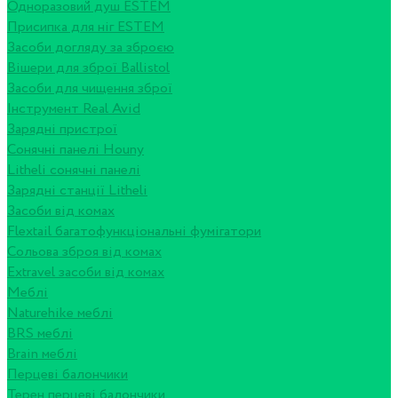
Одноразовий душ ESTEM
Присипка для ніг ESTEM
Засоби догляду за зброєю
Вішери для зброї Ballistol
Засоби для чищення зброї
Інструмент Real Avid
Зарядні пристрої
Сонячні панелі Houny
Litheli сонячні панелі
Зарядні станції Litheli
Засоби від комах
Flextail багатофункціональні фумігатори
Сольова зброя від комах
Extravel засоби від комах
Меблі
Naturehike меблі
BRS меблі
Brain меблі
Перцеві балончики
Терен перцеві балончики