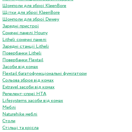
Шомполи для зброї KleenBore
Щітки для зброї KleenBore
Шомполи для зброї Dewey
Зарядні пристрої
Сонячні панелі Houny
Litheli сонячні панелі
Зарядні станції Litheli
Повербанки Litheli
Повербанки Flextail
Засоби від комах
Flextail багатофункціональні фумігатори
Сольова зброя від комах
Extravel засоби від комах
Репелент-спреї HTA
Lifesystems засоби від комах
Меблі
Naturehike меблі
Столи
Стільці та крісла