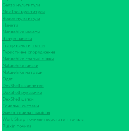
Ganzo мультитули
NexTool мультитули
Roxon мультитули
Намети
Naturehike намети
Ranger намети
Tramp намети, тенти
Туристичне спорядження
Naturehike спальні мішки
Naturehike гамаки
Naturehike матраци
Одяг
DexShell шкарпетки
DexShell рукавички
DexShell шапки
Точильні системи
Ganzo точила і каміння
Work Sharp точильні верстати і точила
Ruixin точила