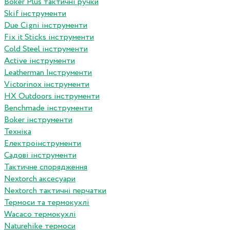
Boker Plus тактичні ручки
Skif інструменти
Due Cigni інструменти
Fix it Sticks інструменти
Сold Steel інструменти
Active інструменти
Leatherman Інструменти
Victorinox інструменти
HX Outdoors інструменти
Benchmade інструменти
Boker інструменти
Техніка
Електроінструменти
Садові інструменти
Тактичне спорядження
Nextorch аксесуари
Nextorch тактичні перчатки
Термоси та термокухлі
Wacaco термокухлі
Naturehike термоси