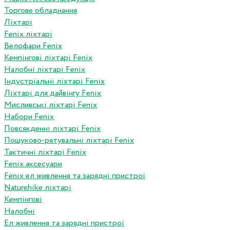
Торгове обладнання
Ліхтарі
Fenix ліхтарі
Велофари Fenix
Кемпінгові ліхтарі Fenix
Налобні ліхтарі Fenix
Індустріальні ліхтарі Fenix
Ліхтарі для дайвінгу Fenix
Мисливські ліхтарі Fenix
Набори Fenix
Повсякденні ліхтарі Fenix
Пошуково-рятувальні ліхтарі Fenix
Тактичні ліхтарі Fenix
Fenix аксесуари
Fenix ел живлення та зарядні пристрої
Naturehike ліхтарі
Кемпінгові
Налобні
Ел живлення та зарядні пристрої