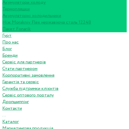
Акумулятори холоду
Термопляшки
Акумуляторні холодильники
Ніж Morakniv Flex нержавіюча сталь 12248
Пакет Fonarik
Гурт
Про нас
Блог
Бренди
Сервіс для партнерів
Стати партнером
Корпоративні замовлення
Гарантія та сервіс
Служба підтримки клієнтів
Сервіс оптового порталу
Дропшиппінг
Контакти
...
Каталог
Маркетингова продукція