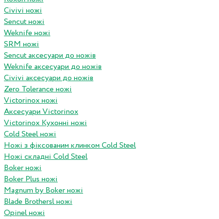
Civivi ножі
Sencut ножі
Weknife ножі
SRM ножі
Sencut аксесуари до ножів
Weknife аксесуари до ножів
Civivi аксесуари до ножів
Zero Tolerance ножі
Victorinox ножі
Аксесуари Victorinox
Victorinox Кухонні ножі
Cold Steel ножі
Ножі з фіксованим клинком Cold Steel
Ножі складні Cold Steel
Boker ножі
Boker Plus ножі
Magnum by Boker ножі
Blade Brothersl ножі
Opinel ножі