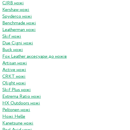
CJRB ножі
Kershaw ножі
Spyderco ножі
Benchmade ножі
Leatherman ножі
Skif ножі
Due Cigni ножі
Buck ножі
Fox Leather аксесуари до ножів
Artisan ножі
Active ножі
CRKT ножі
Olight ножі
Skif Plus ножі
Extrema Ratio ножі
HX Outdoors ножі
Peltonen ножі
Ножі Helle
Kanetsune ножі
Real Avid ножі