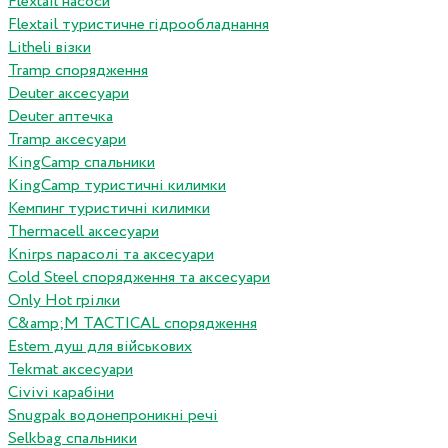
Flextail насоси
Flextail туристичне гідрообладнання
Litheli візки
Tramp спорядження
Deuter аксесуари
Deuter аптечка
Tramp аксесуари
KingCamp спальники
KingCamp туристичні килимки
Кемпинг туристичні килимки
Thermacell аксесуари
Knirps парасолі та аксесуари
Cold Steel спорядження та аксесуари
Only Hot грілки
C&amp;M TACTICAL спорядження
Estem душ для військових
Tekmat аксесуари
Сivivi карабіни
Snugpak водонепроникні речі
Selkbag спальники