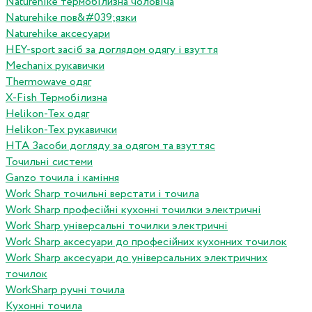
Naturehike термобілизна чоловіча
Naturehike пов&#039;язки
Naturehike аксесуари
HEY-sport засіб за доглядом одягу і взуття
Mechanix рукавички
Thermowave одяг
X-Fish Термобілизна
Helikon-Tex одяг
Helikon-Tex рукавички
HTA Засоби догляду за одягом та взуттяс
Точильні системи
Ganzo точила і каміння
Work Sharp точильні верстати і точила
Work Sharp професiйнi кухоннi точилки электричнi
Work Sharp унiверсальнi точилки электричнi
Work Sharp аксесуари до професiйних кухонних точилок
Work Sharp аксесуари до унiверсальних электричних
точилок
WorkSharp ручні точила
Кухонні точила