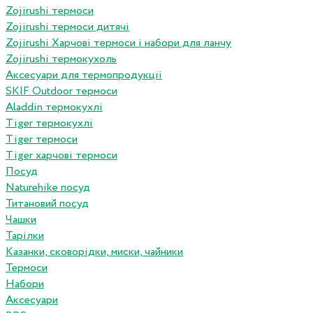
Zojirushi термоси
Zojirushi термоси дитячі
Zojirushi Харчові термоси і набори для ланчу
Zojirushi термокухоль
Аксесуари для термопродукціі
SKIF Outdoor термоси
Aladdin термокухлі
Tiger термокухлі
Tiger термоси
Tiger харчові термоси
Посуд
Naturehike посуд
Титановий посуд
Чашки
Тарілки
Казанки, сковорідки, миски, чайники
Термоси
Набори
Аксесуари