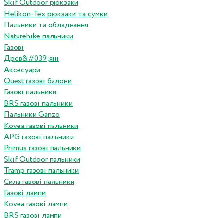
Skif Outdoor рюкзаки
Helikon-Tex рюкзаки та сумки
Пальники та обладнання
Naturehike пальники
Газові
Дров&#039;яні
Аксесуари
Quest газові балони
Газові пальники
BRS газові пальники
Пальники Ganzo
Kovea газові пальники
APG газові пальники
Primus газові пальники
Skif Outdoor пальники
Tramp газові пальники
Сила газові пальники
Газові лампи
Kovea газові лампи
BRS газові лампи