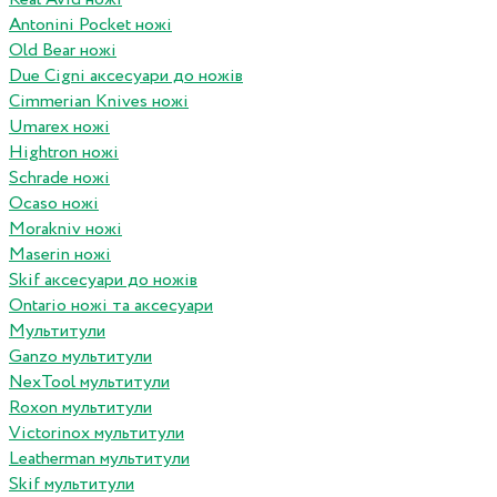
Antonini Pocket ножі
Old Bear ножі
Due Cigni аксесуари до ножів
Cimmerian Knives ножі
Umarex ножі
Hightron ножі
Schrade ножі
Ocaso ножі
Morakniv ножі
Maserin ножі
Skif аксесуари до ножів
Ontario ножі та аксесуари
Мультитули
Ganzo мультитули
NexTool мультитули
Roxon мультитули
Victorinox мультитули
Leatherman мультитули
Skif мультитули