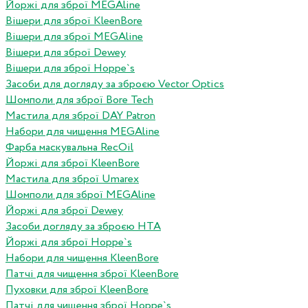
Йоржі для зброї MEGAline
Вішери для зброї KleenBore
Вішери для зброї MEGAline
Вішери для зброї Dewey
Вішери для зброї Hoppe`s
Засоби для догляду за зброєю Vector Optics
Шомполи для зброї Bore Tech
Мастила для зброї DAY Patron
Набори для чищення MEGAline
Фарба маскувальна RecOil
Йоржі для зброї KleenBore
Мастила для зброї Umarex
Шомполи для зброї MEGAline
Йоржі для зброї Dewey
Засоби догляду за зброєю HTA
Йоржі для зброї Hoppe`s
Набори для чищення KleenBore
Патчі для чищення зброї KleenBore
Пуховки для зброї KleenBore
Патчі для чищення зброї Hoppe`s