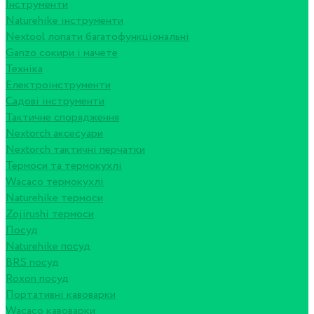
Інструменти
Naturehike інструменти
Nextool лопати багатофункціональні
Ganzo сокири і мачете
Техніка
Електроінструменти
Садові інструменти
Тактичне спорядження
Nextorch аксесуари
Nextorch тактичні перчатки
Термоси та термокухлі
Wacaco термокухлі
Naturehike термоси
Zojirushi термоси
Посуд
Naturehike посуд
BRS посуд
Roxon посуд
Портативні кавоварки
Wacaco кавоварки