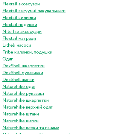
Flextail аксесуари
Flextail вакуумні пакувальники
Flextail килимки
Flextail подушки
Nite Ize аксесуари
Flextail матраци
Litheli насоси
Tribe килимки, подушки
Одяг
DexShell шкарпетки
DexShell рукавички
DexShell шапки
Naturehike одяг
Naturehike рукавиці
Naturehike шкарпетки
Naturehike верхній одяг
Naturehike штани
Naturehike шапки
Naturehike кепки та панами