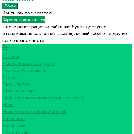
Войти как пользователь
Зарегистрироваться
После регистрации на сайте вам будет доступно
отслеживание состояния заказов, личный кабинет и другие
новые возможности
Каталог
Маркетингова продукція
Торгове обладнання
Ліхтарі
Fenix ліхтарі
Fenix аксесуари
Fenix ел живлення та зарядні пристрої
Ножі
Ножі Ganzo-Firebird-Adimanti
Ruike ножі
Roxon ножi
Мультитули