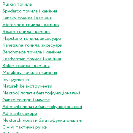
Ruixin точила
Spyderco точила і каміння
Lansky точила і каміння
Victorinox точила і каміння
Risam точила і каміння
Hapstone точила, аксесуари
Kanetsune точила, аксесуари
Benchmade точила і каміння
Leatherman точила і каміння
Boker точила і каміння
Morakniv точила і каміння
Інструменти
Naturehike інструменти
Nextool лопати багатофункціональні
Ganzo сокири і мачете
Adimanti лопати багатофункціональні
Adimanti сокири
Nextorch лопати багатофункціональні
Сivivi тактичні ручки