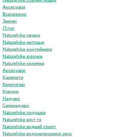
Naturehike спальні мішки
Аксесуари
Всесезонні
Зимові
Літні
Naturehike гамаки
Naturehike матраци
Naturehike контейнери
Naturehike візочки
Naturehike килимки
Аксесуари
Каремати
Кемпінгові
Ковдри
Надувні
Самонадувні
Naturehike подушки
Naturehike взуття
Naturehike водний спорт
Naturehike водонепроникні речі