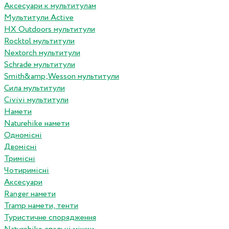
Аксесуари к мультитулам
Мультитули Active
HX Outdoors мультитули
Rocktol мультитули
Nextorch мультитули
Schrade мультитули
Smith&amp;Wesson мультитули
Сила мультитули
Civivi мультитули
Намети
Naturehike намети
Одномісні
Двомісні
Тримісні
Чотиримісні
Аксесуари
Ranger намети
Tramp намети, тенти
Туристичне спорядження