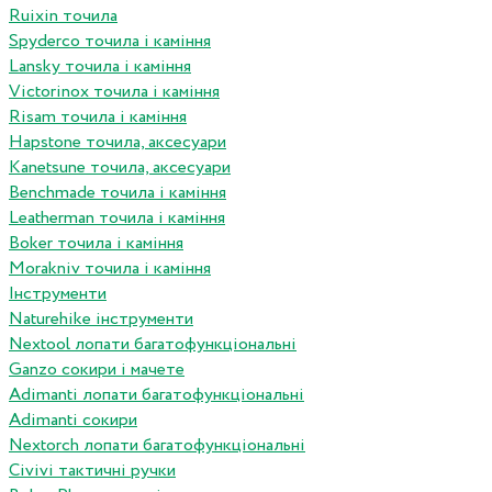
Ruixin точила
Spyderco точила і каміння
Lansky точила і каміння
Victorinox точила і каміння
Risam точила і каміння
Hapstone точила, аксесуари
Kanetsune точила, аксесуари
Benchmade точила і каміння
Leatherman точила і каміння
Boker точила і каміння
Morakniv точила і каміння
Інструменти
Naturehike інструменти
Nextool лопати багатофункціональні
Ganzo сокири і мачете
Adimanti лопати багатофункціональні
Adimanti сокири
Nextorch лопати багатофункціональні
Сivivi тактичні ручки