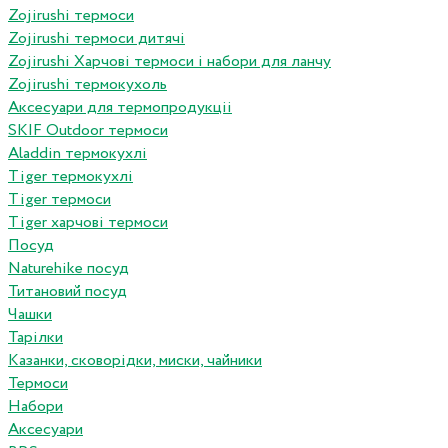
Zojirushi термоси
Zojirushi термоси дитячі
Zojirushi Харчові термоси і набори для ланчу
Zojirushi термокухоль
Аксесуари для термопродукціі
SKIF Outdoor термоси
Aladdin термокухлі
Tiger термокухлі
Tiger термоси
Tiger харчові термоси
Посуд
Naturehike посуд
Титановий посуд
Чашки
Тарілки
Казанки, сковорідки, миски, чайники
Термоси
Набори
Аксесуари