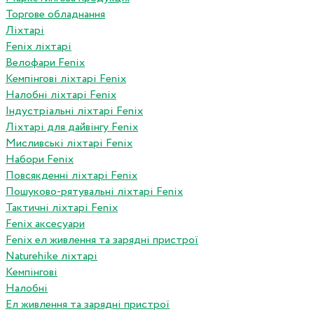
Торгове обладнання
Ліхтарі
Fenix ліхтарі
Велофари Fenix
Кемпінгові ліхтарі Fenix
Налобні ліхтарі Fenix
Індустріальні ліхтарі Fenix
Ліхтарі для дайвінгу Fenix
Мисливські ліхтарі Fenix
Набори Fenix
Повсякденні ліхтарі Fenix
Пошуково-рятувальні ліхтарі Fenix
Тактичні ліхтарі Fenix
Fenix аксесуари
Fenix ел живлення та зарядні пристрої
Naturehike ліхтарі
Кемпінгові
Налобні
Ел живлення та зарядні пристрої