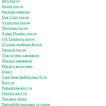
BRS посуд
Roxon посуд
Kershaw ловилки
Due Cigni посуд
Victorinox посуд
Petromax посуд
Ridge Monkey посуд
HX Outdoors посуд
Столові прибори Active
Nextool посуд
Портативні кавоварки
Wacaco кавоварки
Wacaco аксесуари
Спорт
Cold Steel бейсбольні біти
Взуття
Naturehike взуття
Humtto взуття
Рюкзаки, багаж
Naturehike рюкзаки та сумки