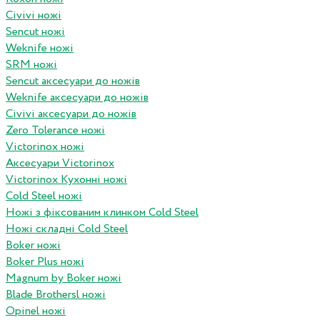
Civivi ножі
Sencut ножі
Weknife ножі
SRM ножі
Sencut аксесуари до ножів
Weknife аксесуари до ножів
Civivi аксесуари до ножів
Zero Tolerance ножі
Victorinox ножі
Аксесуари Victorinox
Victorinox Кухонні ножі
Cold Steel ножі
Ножі з фіксованим клинком Cold Steel
Ножі складні Cold Steel
Boker ножі
Boker Plus ножі
Magnum by Boker ножі
Blade Brothersl ножі
Opinel ножі