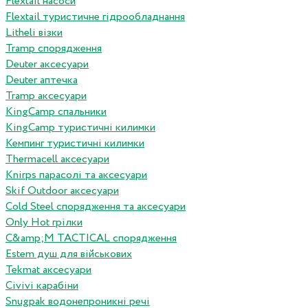
Flextail насоси
Flextail туристичне гідрообладнання
Litheli візки
Tramp спорядження
Deuter аксесуари
Deuter аптечка
Tramp аксесуари
KingCamp спальники
KingCamp туристичні килимки
Кемпинг туристичні килимки
Thermacell аксесуари
Knirps парасолі та аксесуари
Skif Outdoor аксесуари
Cold Steel спорядження та аксесуари
Only Hot грілки
C&amp;M TACTICAL спорядження
Estem душ для військових
Tekmat аксесуари
Сivivi карабіни
Snugpak водонепроникні речі