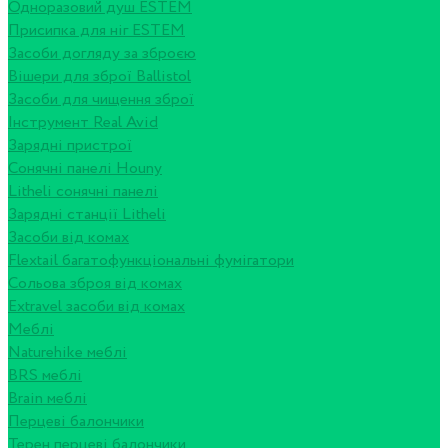
Одноразовий душ ESTEM
Присипка для ніг ESTEM
Засоби догляду за зброєю
Вішери для зброї Ballistol
Засоби для чищення зброї
Інструмент Real Avid
Зарядні пристрої
Сонячні панелі Houny
Litheli сонячні панелі
Зарядні станції Litheli
Засоби від комах
Flextail багатофункціональні фумігатори
Сольова зброя від комах
Extravel засоби від комах
Меблі
Naturehike меблі
BRS меблі
Brain меблі
Перцеві балончики
Терен перцеві балончики