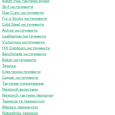
Boker Plus тактичні ручки
Skif інструменти
Due Cigni інструменти
Fix it Sticks інструменти
Сold Steel інструменти
Active інструменти
Leatherman Інструменти
Victorinox інструменти
HX Outdoors інструменти
Benchmade інструменти
Boker інструменти
Техніка
Електроінструменти
Садові інструменти
Тактичне спорядження
Nextorch аксесуари
Nextorch тактичні перчатки
Термоси та термокухлі
Wacaco термокухлі
Naturehike термоси