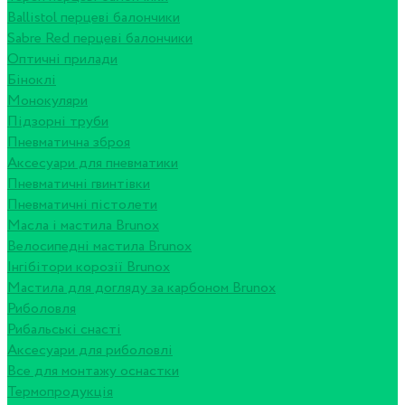
Ballistol перцеві балончики
Sabre Red перцеві балончики
Оптичні прилади
Біноклі
Монокуляри
Підзорні труби
Пневматична зброя
Аксесуари для пневматики
Пневматичні гвинтівки
Пневматичні пістолети
Масла і мастила Brunox
Велосипедні мастила Brunox
Інгібітори корозії Brunox
Мастила для догляду за карбоном Brunox
Риболовля
Рибальські снасті
Аксесуари для риболовлі
Все для монтажу оснастки
Термопродукція