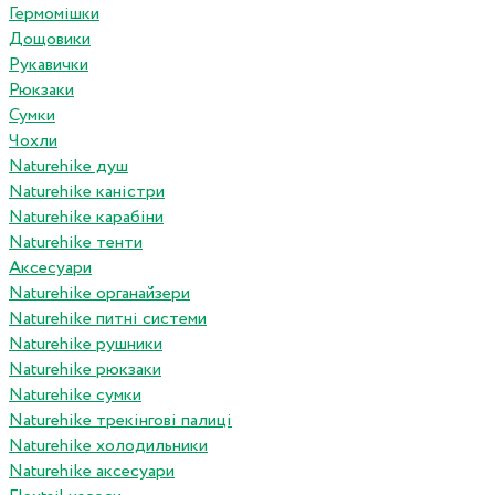
Гермомішки
Дощовики
Рукавички
Рюкзаки
Сумки
Чохли
Naturehike душ
Naturehike каністри
Naturehike карабіни
Naturehike тенти
Аксесуари
Naturehike органайзери
Naturehike питні системи
Naturehike рушники
Naturehike рюкзаки
Naturehike сумки
Naturehike трекінгові палиці
Naturehike холодильники
Naturehike аксесуари