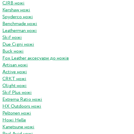
CJRB ножі
Kershaw ножі
Spyderco ножі
Benchmade ножі
Leatherman ножі
Skif ножі
Due Cigni ножі
Buck ножі
Fox Leather аксесуари до ножів
Artisan ножі
Active ножі
CRKT ножі
Olight ножі
Skif Plus ножі
Extrema Ratio ножі
HX Outdoors ножі
Peltonen ножі
Ножі Helle
Kanetsune ножі
Real Avid ножі