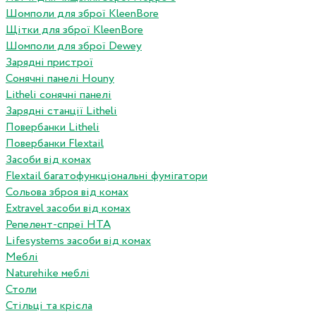
Шомполи для зброї KleenBore
Щітки для зброї KleenBore
Шомполи для зброї Dewey
Зарядні пристрої
Сонячні панелі Houny
Litheli сонячні панелі
Зарядні станції Litheli
Повербанки Litheli
Повербанки Flextail
Засоби від комах
Flextail багатофункціональні фумігатори
Сольова зброя від комах
Extravel засоби від комах
Репелент-спреї HTA
Lifesystems засоби від комах
Меблі
Naturehike меблі
Столи
Стільці та крісла