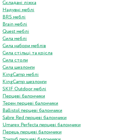
Складані ліжка
Надувні меблі
BRS меблі
Brain меблі
Quest меблі
Сила меблі
Сила набори меблів
Сила стільці та крісла
Сила столи
Сила шезлонги
KingCamp меблі
KingCamp шезлонги
SKIF Outdoor меблі
Перцеві балончики
Терен перцеві балончики
Ballistol перцеві балончики
Sabre Red перцеві балончики
Umarex Perfecta перцеві балончики
Перець перцеві балончики
Тризуб перцеві балончики