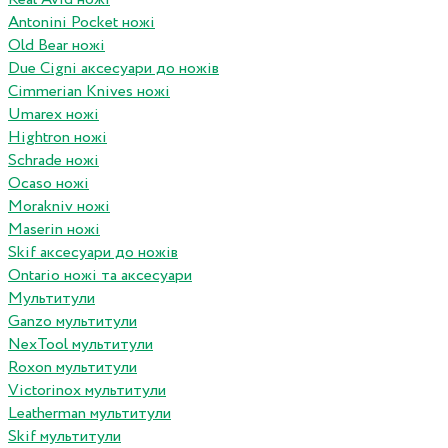
Antonini Pocket ножі
Old Bear ножі
Due Cigni аксесуари до ножів
Cimmerian Knives ножі
Umarex ножі
Hightron ножі
Schrade ножі
Ocaso ножі
Morakniv ножі
Maserin ножі
Skif аксесуари до ножів
Ontario ножі та аксесуари
Мультитули
Ganzo мультитули
NexTool мультитули
Roxon мультитули
Victorinox мультитули
Leatherman мультитули
Skif мультитули