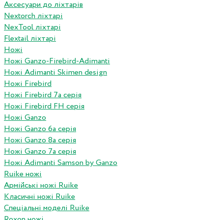
Аксесуари до ліхтарів
Nextorch ліхтарі
NexTool ліхтарі
Flextail ліхтарі
Ножі
Ножі Ganzo-Firebird-Adimanti
Ножі Adimanti Skimen design
Ножі Firebird
Ножі Firebird 7а серія
Ножі Firebird FH серія
Ножі Ganzo
Ножі Ganzo 6а серія
Ножі Ganzo 8а серія
Ножі Ganzo 7а серія
Ножі Adimanti Samson by Ganzo
Ruike ножі
Армійські ножі Ruike
Класичні ножі Ruike
Спеціальні моделі Ruike
Roxon ножi