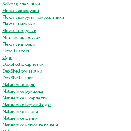
Selkbag спальники
Flextail аксесуари
Flextail вакуумні пакувальники
Flextail килимки
Flextail подушки
Nite Ize аксесуари
Flextail матраци
Litheli насоси
Одяг
DexShell шкарпетки
DexShell рукавички
DexShell шапки
Naturehike одяг
Naturehike рукавиці
Naturehike шкарпетки
Naturehike верхній одяг
Naturehike штани
Naturehike шапки
Naturehike кепки та панами