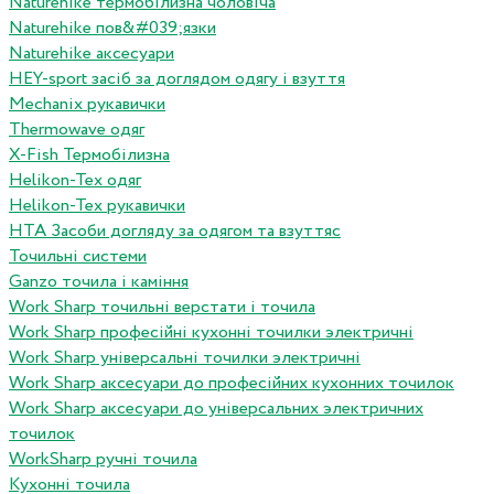
Naturehike термобілизна чоловіча
Naturehike пов&#039;язки
Naturehike аксесуари
HEY-sport засіб за доглядом одягу і взуття
Mechanix рукавички
Thermowave одяг
X-Fish Термобілизна
Helikon-Tex одяг
Helikon-Tex рукавички
HTA Засоби догляду за одягом та взуттяс
Точильні системи
Ganzo точила і каміння
Work Sharp точильні верстати і точила
Work Sharp професiйнi кухоннi точилки электричнi
Work Sharp унiверсальнi точилки электричнi
Work Sharp аксесуари до професiйних кухонних точилок
Work Sharp аксесуари до унiверсальних электричних
точилок
WorkSharp ручні точила
Кухонні точила