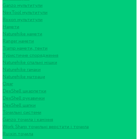
Ganzo мультитули
NexTool мультитули
Roxon мультитули
Намети
Naturehike намети
Ranger намети
Tramp намети, тенти
Туристичне спорядження
Naturehike спальні мішки
Naturehike гамаки
Naturehike матраци
Одяг
DexShell шкарпетки
DexShell рукавички
DexShell шапки
Точильні системи
Ganzo точила і каміння
Work Sharp точильні верстати і точила
Ruixin точила