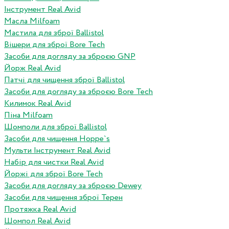
Інструмент Real Avid
Масла Milfoam
Мастила для зброї Ballistol
Вішери для зброї Bore Tech
Засоби для догляду за зброєю GNP
Йорж Real Avid
Патчі для чищення зброї Ballistol
Засоби для догляду за зброєю Bore Tech
Килимок Real Avid
Піна Milfoam
Шомполи для зброї Ballistol
Засоби для чищення Hoppe`s
Мульти Інструмент Real Avid
Набір для чистки Real Avid
Йоржі для зброї Bore Tech
Засоби для догляду за зброєю Dewey
Засоби для чищення зброї Терен
Протяжка Real Avid
Шомпол Real Avid