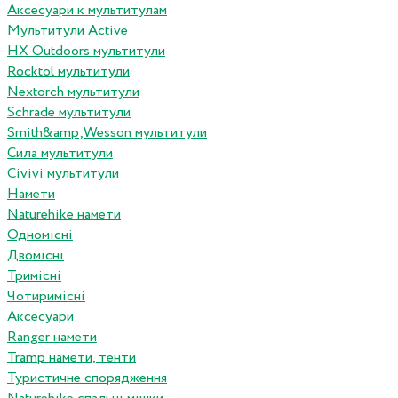
Аксесуари к мультитулам
Мультитули Active
HX Outdoors мультитули
Rocktol мультитули
Nextorch мультитули
Schrade мультитули
Smith&amp;Wesson мультитули
Сила мультитули
Civivi мультитули
Намети
Naturehike намети
Одномісні
Двомісні
Тримісні
Чотиримісні
Аксесуари
Ranger намети
Tramp намети, тенти
Туристичне спорядження