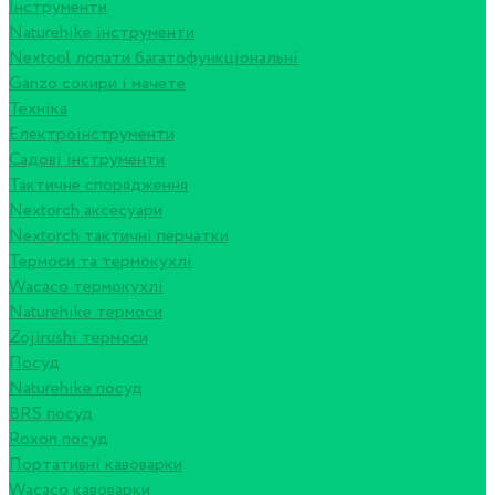
Інструменти
Naturehike інструменти
Nextool лопати багатофункціональні
Ganzo сокири і мачете
Техніка
Електроінструменти
Садові інструменти
Тактичне спорядження
Nextorch аксесуари
Nextorch тактичні перчатки
Термоси та термокухлі
Wacaco термокухлі
Naturehike термоси
Zojirushi термоси
Посуд
Naturehike посуд
BRS посуд
Roxon посуд
Портативні кавоварки
Wacaco кавоварки