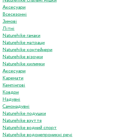
Naturehike спальні мішки
Аксесуари
Всесезонні
Зимові
Літні
Naturehike гамаки
Naturehike матраци
Naturehike контейнери
Naturehike візочки
Naturehike килимки
Аксесуари
Каремати
Кемпінгові
Ковдри
Надувні
Самонадувні
Naturehike подушки
Naturehike взуття
Naturehike водний спорт
Naturehike водонепроникні речі