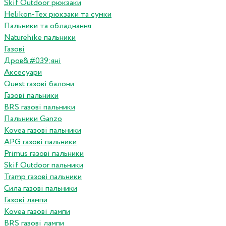
Skif Outdoor рюкзаки
Helikon-Tex рюкзаки та сумки
Пальники та обладнання
Naturehike пальники
Газові
Дров&#039;яні
Аксесуари
Quest газові балони
Газові пальники
BRS газові пальники
Пальники Ganzo
Kovea газові пальники
APG газові пальники
Primus газові пальники
Skif Outdoor пальники
Tramp газові пальники
Сила газові пальники
Газові лампи
Kovea газові лампи
BRS газові лампи