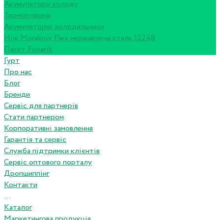
Акумулятори холоду
Термопляшки
Акумуляторні холодильники
Ніж Morakniv Flex нержавіюча сталь 12248
Пакет Fonarik
Гурт
Про нас
Блог
Бренди
Сервіс для партнерів
Стати партнером
Корпоративні замовлення
Гарантія та сервіс
Служба підтримки клієнтів
Сервіс оптового порталу
Дропшиппінг
Контакти
...
Каталог
Маркетингова продукція