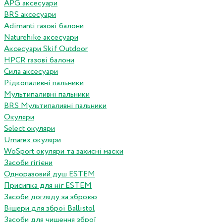
APG аксесуари
BRS аксесуари
Adimanti газові балони
Naturehike аксесуари
Аксесуари Skif Outdoor
HPCR газові балони
Сила аксесуари
Рідкопаливні пальники
Мультипаливні пальники
BRS Мультипаливні пальники
Окуляри
Select окуляри
Umarex окуляри
WoSport окуляри та захисні маски
Засоби гігієни
Одноразовий душ ESTEM
Присипка для ніг ESTEM
Засоби догляду за зброєю
Вішери для зброї Ballistol
Засоби для чищення зброї