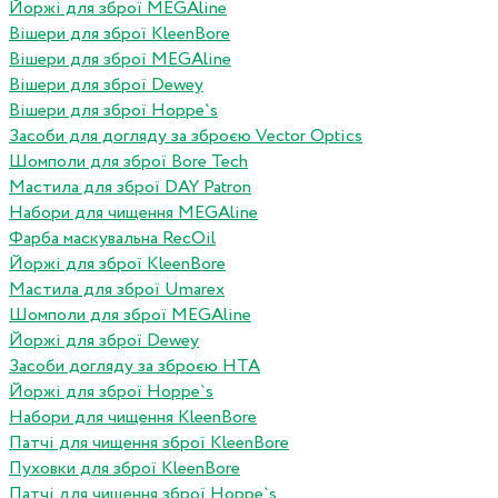
Йоржі для зброї MEGAline
Вішери для зброї KleenBore
Вішери для зброї MEGAline
Вішери для зброї Dewey
Вішери для зброї Hoppe`s
Засоби для догляду за зброєю Vector Optics
Шомполи для зброї Bore Tech
Мастила для зброї DAY Patron
Набори для чищення MEGAline
Фарба маскувальна RecOil
Йоржі для зброї KleenBore
Мастила для зброї Umarex
Шомполи для зброї MEGAline
Йоржі для зброї Dewey
Засоби догляду за зброєю HTA
Йоржі для зброї Hoppe`s
Набори для чищення KleenBore
Патчі для чищення зброї KleenBore
Пуховки для зброї KleenBore
Патчі для чищення зброї Hoppe`s