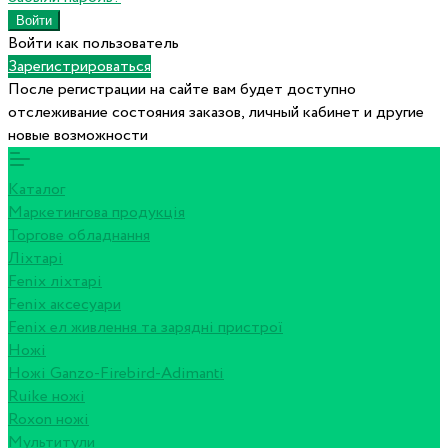
Войти как пользователь
Зарегистрироваться
После регистрации на сайте вам будет доступно
отслеживание состояния заказов, личный кабинет и другие
новые возможности
Каталог
Маркетингова продукція
Торгове обладнання
Ліхтарі
Fenix ліхтарі
Fenix аксесуари
Fenix ел живлення та зарядні пристрої
Ножі
Ножі Ganzo-Firebird-Adimanti
Ruike ножі
Roxon ножi
Мультитули