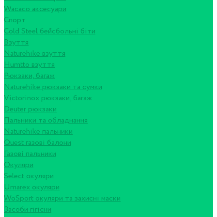
Wacaco аксесуари
Спорт
Cold Steel бейсбольні біти
Взуття
Naturehike взуття
Humtto взуття
Рюкзаки, багаж
Naturehike рюкзаки та сумки
Victorinox рюкзаки, багаж
Deuter рюкзаки
Пальники та обладнання
Naturehike пальники
Quest газові балони
Газові пальники
Окуляри
Select окуляри
Umarex окуляри
WoSport окуляри та захисні маски
Засоби гігієни