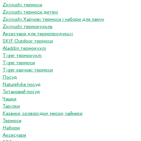
Zojirushi термоси
Zojirushi термоси дитячі
Zojirushi Харчові термоси і набори для ланчу
Zojirushi термокухоль
Аксесуари для термопродукціі
SKIF Outdoor термоси
Aladdin термокухлі
Tiger термокухлі
Tiger термоси
Tiger харчові термоси
Посуд
Naturehike посуд
Титановий посуд
Чашки
Тарілки
Казанки, сковорідки, миски, чайники
Термоси
Набори
Аксесуари