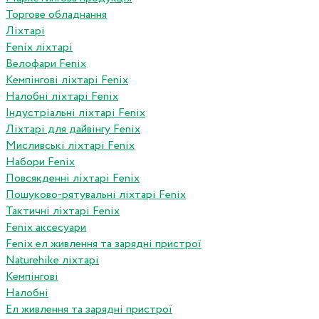
Торгове обладнання
Ліхтарі
Fenix ліхтарі
Велофари Fenix
Кемпінгові ліхтарі Fenix
Налобні ліхтарі Fenix
Індустріальні ліхтарі Fenix
Ліхтарі для дайвінгу Fenix
Мисливські ліхтарі Fenix
Набори Fenix
Повсякденні ліхтарі Fenix
Пошуково-рятувальні ліхтарі Fenix
Тактичні ліхтарі Fenix
Fenix аксесуари
Fenix ел живлення та зарядні пристрої
Naturehike ліхтарі
Кемпінгові
Налобні
Ел живлення та зарядні пристрої