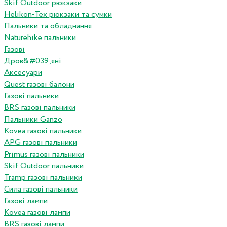
Skif Outdoor рюкзаки
Helikon-Tex рюкзаки та сумки
Пальники та обладнання
Naturehike пальники
Газові
Дров&#039;яні
Аксесуари
Quest газові балони
Газові пальники
BRS газові пальники
Пальники Ganzo
Kovea газові пальники
APG газові пальники
Primus газові пальники
Skif Outdoor пальники
Tramp газові пальники
Сила газові пальники
Газові лампи
Kovea газові лампи
BRS газові лампи