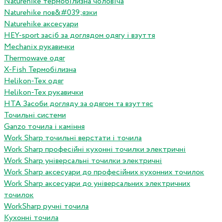
Naturehike термобілизна чоловіча
Naturehike пов&#039;язки
Naturehike аксесуари
HEY-sport засіб за доглядом одягу і взуття
Mechanix рукавички
Thermowave одяг
X-Fish Термобілизна
Helikon-Tex одяг
Helikon-Tex рукавички
HTA Засоби догляду за одягом та взуттяс
Точильні системи
Ganzo точила і каміння
Work Sharp точильні верстати і точила
Work Sharp професiйнi кухоннi точилки электричнi
Work Sharp унiверсальнi точилки электричнi
Work Sharp аксесуари до професiйних кухонних точилок
Work Sharp аксесуари до унiверсальних электричних
точилок
WorkSharp ручні точила
Кухонні точила