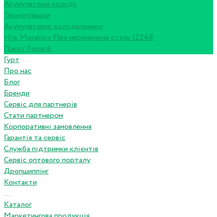
Акумулятори холоду
Термопляшки
Акумуляторні холодильники
Ніж Morakniv Flex нержавіюча сталь 12248
Пакет Fonarik
Гурт
Про нас
Блог
Бренди
Сервіс для партнерів
Стати партнером
Корпоративні замовлення
Гарантія та сервіс
Служба підтримки клієнтів
Сервіс оптового порталу
Дропшиппінг
Контакти
...
Каталог
Маркетингова продукція