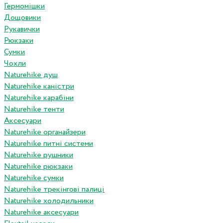
Гермомішки
Дощовики
Рукавички
Рюкзаки
Сумки
Чохли
Naturehike душ
Naturehike каністри
Naturehike карабіни
Naturehike тенти
Аксесуари
Naturehike органайзери
Naturehike питні системи
Naturehike рушники
Naturehike рюкзаки
Naturehike сумки
Naturehike трекінгові палиці
Naturehike холодильники
Naturehike аксесуари