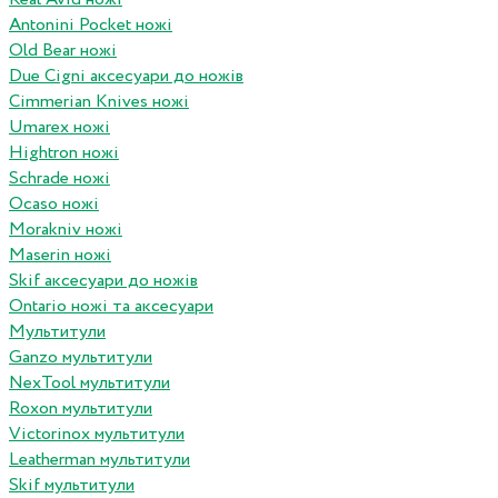
Antonini Pocket ножі
Old Bear ножі
Due Cigni аксесуари до ножів
Cimmerian Knives ножі
Umarex ножі
Hightron ножі
Schrade ножі
Ocaso ножі
Morakniv ножі
Maserin ножі
Skif аксесуари до ножів
Ontario ножі та аксесуари
Мультитули
Ganzo мультитули
NexTool мультитули
Roxon мультитули
Victorinox мультитули
Leatherman мультитули
Skif мультитули