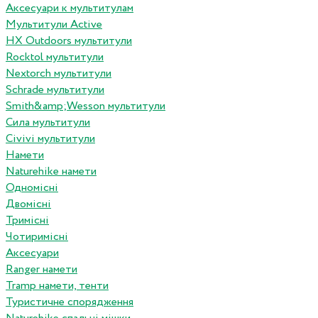
Аксесуари к мультитулам
Мультитули Active
HX Outdoors мультитули
Rocktol мультитули
Nextorch мультитули
Schrade мультитули
Smith&amp;Wesson мультитули
Сила мультитули
Civivi мультитули
Намети
Naturehike намети
Одномісні
Двомісні
Тримісні
Чотиримісні
Аксесуари
Ranger намети
Tramp намети, тенти
Туристичне спорядження