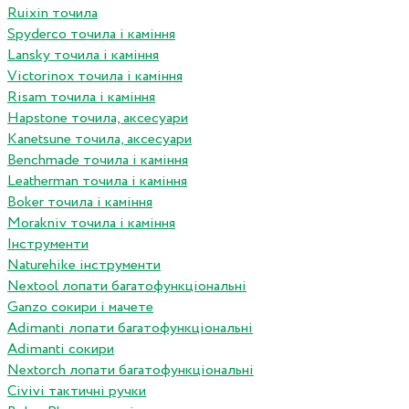
Ruixin точила
Spyderco точила і каміння
Lansky точила і каміння
Victorinox точила і каміння
Risam точила і каміння
Hapstone точила, аксесуари
Kanetsune точила, аксесуари
Benchmade точила і каміння
Leatherman точила і каміння
Boker точила і каміння
Morakniv точила і каміння
Інструменти
Naturehike інструменти
Nextool лопати багатофункціональні
Ganzo сокири і мачете
Adimanti лопати багатофункціональні
Adimanti сокири
Nextorch лопати багатофункціональні
Сivivi тактичні ручки