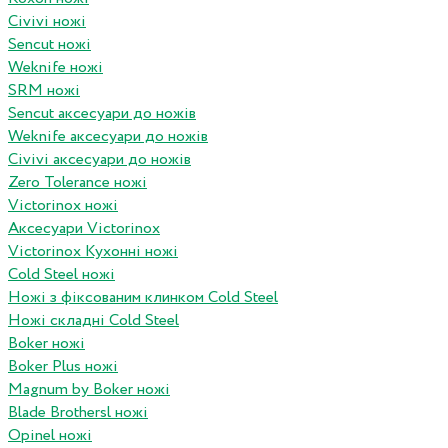
Civivi ножі
Sencut ножі
Weknife ножі
SRM ножі
Sencut аксесуари до ножів
Weknife аксесуари до ножів
Civivi аксесуари до ножів
Zero Tolerance ножі
Victorinox ножі
Аксесуари Victorinox
Victorinox Кухонні ножі
Cold Steel ножі
Ножі з фіксованим клинком Cold Steel
Ножі складні Cold Steel
Boker ножі
Boker Plus ножі
Magnum by Boker ножі
Blade Brothersl ножі
Opinel ножі