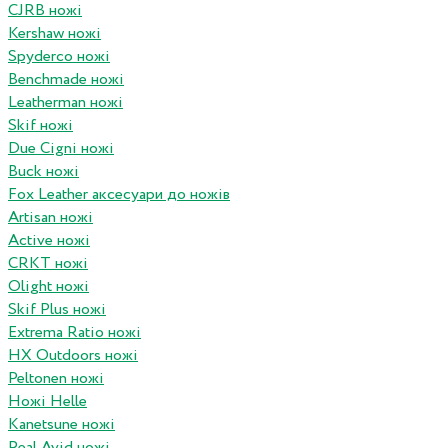
CJRB ножі
Kershaw ножі
Spyderco ножі
Benchmade ножі
Leatherman ножі
Skif ножі
Due Cigni ножі
Buck ножі
Fox Leather аксесуари до ножів
Artisan ножі
Active ножі
CRKT ножі
Olight ножі
Skif Plus ножі
Extrema Ratio ножі
HX Outdoors ножі
Peltonen ножі
Ножі Helle
Kanetsune ножі
Real Avid ножі