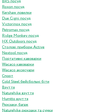
BRS посуд
Roxon посуд
Kershaw ловилки
Due Cigni посуд
Victorinox посуд
Petromax посуд
Ridge Monkey посуд
HX Outdoors посуд
Столові прибори Active
Nextool посуд
Портативні кавоварки
Wacaco кавоварки
Wacaco аксесуари
Спорт
Cold Steel бейсбольні біти
Взуття
Naturehike взуття
Humtto взуття
Рюкзаки, багаж
Naturehike рюкзаки та сумки