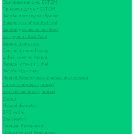
Одноразовий душ ESTEM
Присипка для ніг ESTEM
Засоби догляду за зброєю
Вішери для зброї Ballistol
Засоби для чищення зброї
Інструмент Real Avid
Зарядні пристрої
Сонячні панелі Houny
Litheli сонячні панелі
Зарядні станції Litheli
Засоби від комах
Flextail багатофункціональні фумігатори
Сольова зброя від комах
Extravel засоби від комах
Меблі
Naturehike меблі
BRS меблі
Brain меблі
Перцеві балончики
Терен перцеві балончики