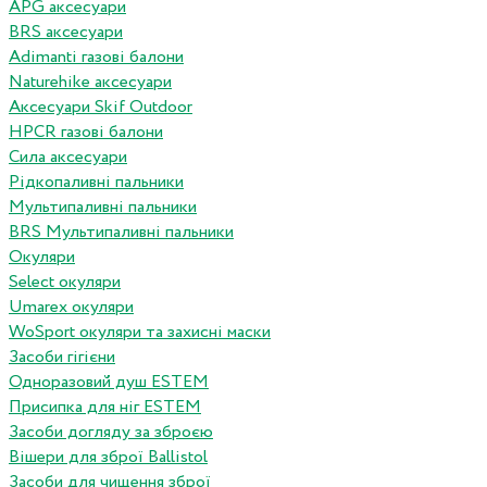
APG аксесуари
BRS аксесуари
Adimanti газові балони
Naturehike аксесуари
Аксесуари Skif Outdoor
HPCR газові балони
Сила аксесуари
Рідкопаливні пальники
Мультипаливні пальники
BRS Мультипаливні пальники
Окуляри
Select окуляри
Umarex окуляри
WoSport окуляри та захисні маски
Засоби гігієни
Одноразовий душ ESTEM
Присипка для ніг ESTEM
Засоби догляду за зброєю
Вішери для зброї Ballistol
Засоби для чищення зброї