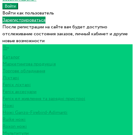
Войти как пользователь
Зарегистрироваться
После регистрации на сайте вам будет доступно
отслеживание состояния заказов, личный кабинет и другие
новые возможности
Каталог
Маркетингова продукція
Торгове обладнання
Ліхтарі
Fenix ліхтарі
Fenix аксесуари
Fenix ел живлення та зарядні пристрої
Ножі
Ножі Ganzo-Firebird-Adimanti
Ruike ножі
Roxon ножi
Мультитули