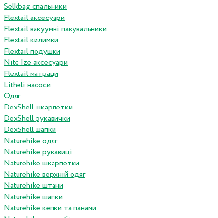
Selkbag спальники
Flextail аксесуари
Flextail вакуумні пакувальники
Flextail килимки
Flextail подушки
Nite Ize аксесуари
Flextail матраци
Litheli насоси
Одяг
DexShell шкарпетки
DexShell рукавички
DexShell шапки
Naturehike одяг
Naturehike рукавиці
Naturehike шкарпетки
Naturehike верхній одяг
Naturehike штани
Naturehike шапки
Naturehike кепки та панами