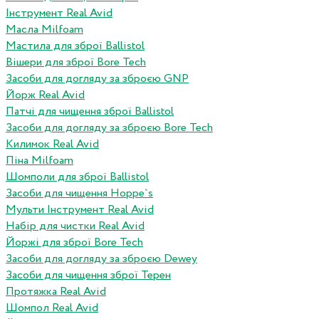
Інструмент Real Avid
Масла Milfoam
Мастила для зброї Ballistol
Вішери для зброї Bore Tech
Засоби для догляду за зброєю GNP
Йорж Real Avid
Патчі для чищення зброї Ballistol
Засоби для догляду за зброєю Bore Tech
Килимок Real Avid
Піна Milfoam
Шомполи для зброї Ballistol
Засоби для чищення Hoppe`s
Мульти Інструмент Real Avid
Набір для чистки Real Avid
Йоржі для зброї Bore Tech
Засоби для догляду за зброєю Dewey
Засоби для чищення зброї Терен
Протяжка Real Avid
Шомпол Real Avid