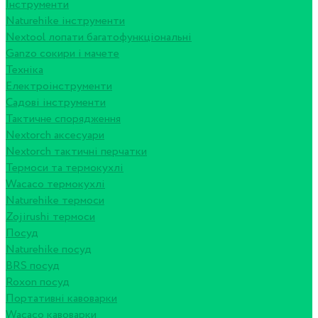
Інструменти
Naturehike інструменти
Nextool лопати багатофункціональні
Ganzo сокири і мачете
Техніка
Електроінструменти
Садові інструменти
Тактичне спорядження
Nextorch аксесуари
Nextorch тактичні перчатки
Термоси та термокухлі
Wacaco термокухлі
Naturehike термоси
Zojirushi термоси
Посуд
Naturehike посуд
BRS посуд
Roxon посуд
Портативні кавоварки
Wacaco кавоварки