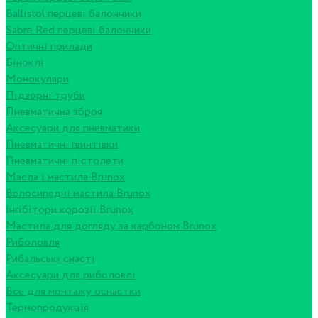
Ballistol перцеві балончики
Sabre Red перцеві балончики
Оптичні прилади
Біноклі
Монокуляри
Підзорні труби
Пневматична зброя
Аксесуари для пневматики
Пневматичні гвинтівки
Пневматичні пістолети
Масла і мастила Brunox
Велосипедні мастила Brunox
Інгібітори корозії Brunox
Мастила для догляду за карбоном Brunox
Риболовля
Рибальські снасті
Аксесуари для риболовлі
Все для монтажу оснастки
Термопродукція