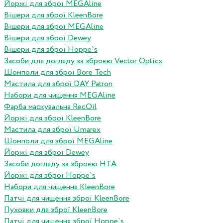
Йоржі для зброї MEGAline
Вішери для зброї KleenBore
Вішери для зброї MEGAline
Вішери для зброї Dewey
Вішери для зброї Hoppe`s
Засоби для догляду за зброєю Vector Optics
Шомполи для зброї Bore Tech
Мастила для зброї DAY Patron
Набори для чищення MEGAline
Фарба маскувальна RecOil
Йоржі для зброї KleenBore
Мастила для зброї Umarex
Шомполи для зброї MEGAline
Йоржі для зброї Dewey
Засоби догляду за зброєю HTA
Йоржі для зброї Hoppe`s
Набори для чищення KleenBore
Патчі для чищення зброї KleenBore
Пуховки для зброї KleenBore
Патчі для чищення зброї Hoppe`s