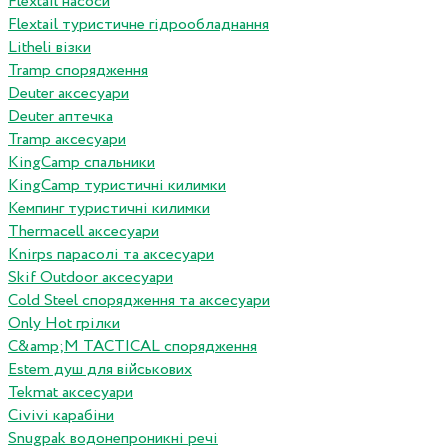
Flextail насоси
Flextail туристичне гідрообладнання
Litheli візки
Tramp спорядження
Deuter аксесуари
Deuter аптечка
Tramp аксесуари
KingCamp спальники
KingCamp туристичні килимки
Кемпинг туристичні килимки
Thermacell аксесуари
Knirps парасолі та аксесуари
Skif Outdoor аксесуари
Cold Steel спорядження та аксесуари
Only Hot грілки
C&amp;M TACTICAL спорядження
Estem душ для військових
Tekmat аксесуари
Сivivi карабіни
Snugpak водонепроникні речі