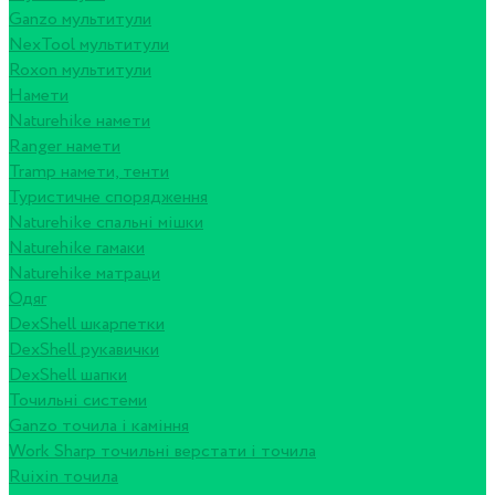
Ganzo мультитули
NexTool мультитули
Roxon мультитули
Намети
Naturehike намети
Ranger намети
Tramp намети, тенти
Туристичне спорядження
Naturehike спальні мішки
Naturehike гамаки
Naturehike матраци
Одяг
DexShell шкарпетки
DexShell рукавички
DexShell шапки
Точильні системи
Ganzo точила і каміння
Work Sharp точильні верстати і точила
Ruixin точила