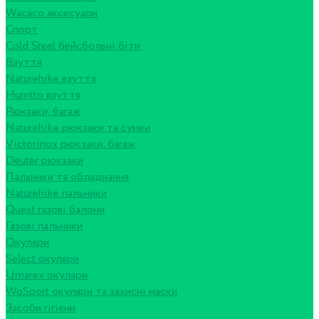
Wacaco аксесуари
Спорт
Cold Steel бейсбольні біти
Взуття
Naturehike взуття
Humtto взуття
Рюкзаки, багаж
Naturehike рюкзаки та сумки
Victorinox рюкзаки, багаж
Deuter рюкзаки
Пальники та обладнання
Naturehike пальники
Quest газові балони
Газові пальники
Окуляри
Select окуляри
Umarex окуляри
WoSport окуляри та захисні маски
Засоби гігієни