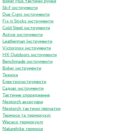
Boker Plus тактичні ручки
Skif інструменти
Due Cigni інструменти
Fix it Sticks інструменти
Сold Steel інструменти
Active інструменти
Leatherman Інструменти
Victorinox інструменти
HX Outdoors інструменти
Benchmade інструменти
Boker інструменти
Техніка
Електроінструменти
Садові інструменти
Тактичне спорядження
Nextorch аксесуари
Nextorch тактичні перчатки
Термоси та термокухлі
Wacaco термокухлі
Naturehike термоси