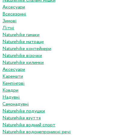
Naturehike спальні мішки
Аксесуари
Всесезонні
Зимові
Літні
Naturehike гамаки
Naturehike матраци
Naturehike контейнери
Naturehike візочки
Naturehike килимки
Аксесуари
Каремати
Кемпінгові
Ковдри
Надувні
Самонадувні
Naturehike подушки
Naturehike взуття
Naturehike водний спорт
Naturehike водонепроникні речі