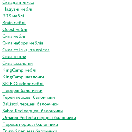
Складані ліжка
Надувні меблі
BRS меблі
Brain меблі
Quest меблі
Сила меблі
Сила набори меблів
Сила стільці та крісла
Сила столи
Сила шезлонги
KingCamp меблі
KingCamp шезлонги
SKIF Outdoor меблі
Перцеві балончики
Терен перцеві балончики
Ballistol перцеві балончики
Sabre Red перцеві балончики
Umarex Perfecta перцеві балончики
Перець перцеві балончики
Тризуб перцеві балончики