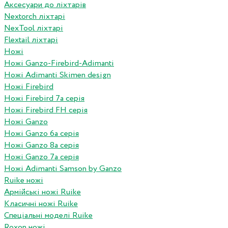
Аксесуари до ліхтарів
Nextorch ліхтарі
NexTool ліхтарі
Flextail ліхтарі
Ножі
Ножі Ganzo-Firebird-Adimanti
Ножі Adimanti Skimen design
Ножі Firebird
Ножі Firebird 7а серія
Ножі Firebird FH серія
Ножі Ganzo
Ножі Ganzo 6а серія
Ножі Ganzo 8а серія
Ножі Ganzo 7а серія
Ножі Adimanti Samson by Ganzo
Ruike ножі
Армійські ножі Ruike
Класичні ножі Ruike
Спеціальні моделі Ruike
Roxon ножi