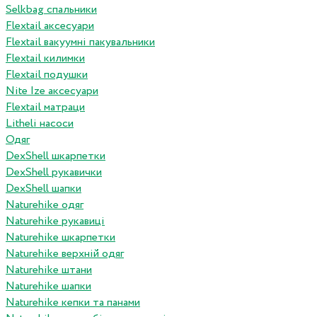
Selkbag спальники
Flextail аксесуари
Flextail вакуумні пакувальники
Flextail килимки
Flextail подушки
Nite Ize аксесуари
Flextail матраци
Litheli насоси
Одяг
DexShell шкарпетки
DexShell рукавички
DexShell шапки
Naturehike одяг
Naturehike рукавиці
Naturehike шкарпетки
Naturehike верхній одяг
Naturehike штани
Naturehike шапки
Naturehike кепки та панами