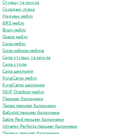
Стільці та крісла
Складані ліжка
Надувні меблі
BRS меблі
Brain меблі
Quest меблі
Сила меблі
Сила набори меблів
Сила стільці та крісла
Сила столи
Сила шезлонги
KingCamp меблі
KingCamp шезлонги
SKIF Outdoor меблі
Перцеві балончики
Терен перцеві балончики
Ballistol перцеві балончики
Sabre Red перцеві балончики
Umarex Perfecta перцеві балончики
Перець перцеві балончики