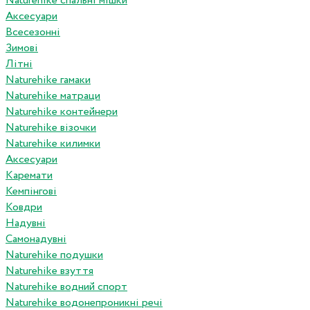
Naturehike спальні мішки
Аксесуари
Всесезонні
Зимові
Літні
Naturehike гамаки
Naturehike матраци
Naturehike контейнери
Naturehike візочки
Naturehike килимки
Аксесуари
Каремати
Кемпінгові
Ковдри
Надувні
Самонадувні
Naturehike подушки
Naturehike взуття
Naturehike водний спорт
Naturehike водонепроникні речі