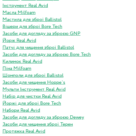
Інструмент Real Avid
Масла Milfoam
Мастила для зброї Ballistol
Вішери для зброї Bore Tech
Засоби для догляду за зброєю GNP
Йорж Real Avid
Патчі для чищення зброї Ballistol
Засоби для догляду за зброєю Bore Tech
Килимок Real Avid
Піна Milfoam
Шомполи для зброї Ballistol
Засоби для чищення Hoppe`s
Мульти Інструмент Real Avid
Набір для чистки Real Avid
Йоржі для зброї Bore Tech
Набори Real Avid
Засоби для догляду за зброєю Dewey
Засоби для чищення зброї Терен
Протяжка Real Avid