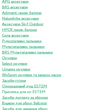
APG аксесуари
BRS аксесуари
Adimanti газові балони
Naturehike аксесуари
Аксесуари Skif Outdoor
HPCR газові балони
Сила аксесуари
Рідкопаливні пальники
Мультипаливні пальники
BRS Мультипаливні пальники
Окуляри
Select окуляри
Umarex окуляри
WoSport окуляри та захисні маски
Засоби гігієни
Одноразовий душ ESTEM
Присипка для ніг ESTEM
Засоби догляду за зброєю
Вішери для зброї Ballistol
Засоби для чищення зброї