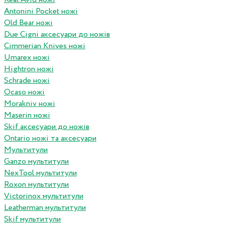
Antonini Pocket ножі
Old Bear ножі
Due Cigni аксесуари до ножів
Cimmerian Knives ножі
Umarex ножі
Hightron ножі
Schrade ножі
Ocaso ножі
Morakniv ножі
Maserin ножі
Skif аксесуари до ножів
Ontario ножі та аксесуари
Мультитули
Ganzo мультитули
NexTool мультитули
Roxon мультитули
Victorinox мультитули
Leatherman мультитули
Skif мультитули