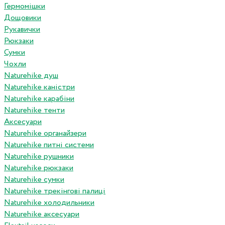
Гермомішки
Дощовики
Рукавички
Рюкзаки
Сумки
Чохли
Naturehike душ
Naturehike каністри
Naturehike карабіни
Naturehike тенти
Аксесуари
Naturehike органайзери
Naturehike питні системи
Naturehike рушники
Naturehike рюкзаки
Naturehike сумки
Naturehike трекінгові палиці
Naturehike холодильники
Naturehike аксесуари