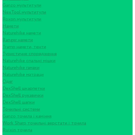
Ganzo мультитули
NexTool мультитули
Roxon мультитули
Намети
Naturehike намети
Ranger намети
Tramp намети, тенти
Туристичне спорядження
Naturehike спальні мішки
Naturehike гамаки
Naturehike матраци
Одяг
DexShell шкарпетки
DexShell рукавички
DexShell шапки
Точильні системи
Ganzo точила і каміння
Work Sharp точильні верстати і точила
Ruixin точила