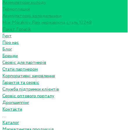
Акумулятори холоду
Термопляшки
Акумуляторні холодильники
Ніж Morakniv Flex нержавіюча сталь 12248
Пакет Fonarik
Гурт
Про нас
Блог
Бренди
Сервіс для партнерів
Стати партнером
Корпоративні замовлення
Гарантія та сервіс
Служба підтримки клієнтів
Сервіс оптового порталу
Дропшиппінг
Контакти
...
Каталог
Маркетингова продукція