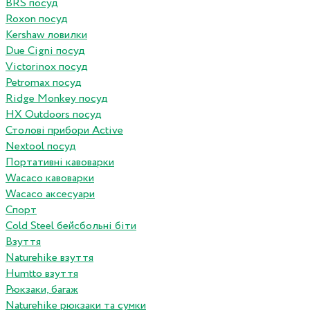
BRS посуд
Roxon посуд
Kershaw ловилки
Due Cigni посуд
Victorinox посуд
Petromax посуд
Ridge Monkey посуд
HX Outdoors посуд
Столові прибори Active
Nextool посуд
Портативні кавоварки
Wacaco кавоварки
Wacaco аксесуари
Спорт
Cold Steel бейсбольні біти
Взуття
Naturehike взуття
Humtto взуття
Рюкзаки, багаж
Naturehike рюкзаки та сумки