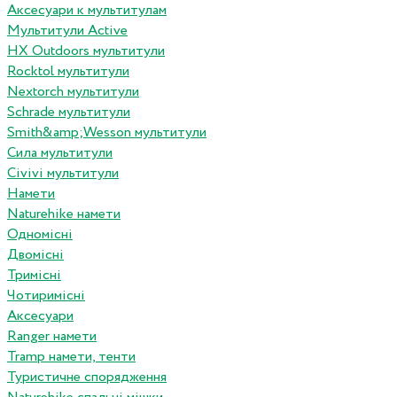
Аксесуари к мультитулам
Мультитули Active
HX Outdoors мультитули
Rocktol мультитули
Nextorch мультитули
Schrade мультитули
Smith&amp;Wesson мультитули
Сила мультитули
Civivi мультитули
Намети
Naturehike намети
Одномісні
Двомісні
Тримісні
Чотиримісні
Аксесуари
Ranger намети
Tramp намети, тенти
Туристичне спорядження