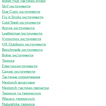
Boker Plus тактичні ручки
Skif інструменти
Due Cigni інструменти
Fix it Sticks інструменти
Сold Steel інструменти
Active інструменти
Leatherman Інструменти
Victorinox інструменти
HX Outdoors інструменти
Benchmade інструменти
Boker інструменти
Техніка
Електроінструменти
Садові інструменти
Тактичне спорядження
Nextorch аксесуари
Nextorch тактичні перчатки
Термоси та термокухлі
Wacaco термокухлі
Naturehike термоси