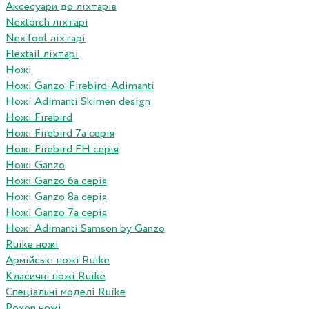
Аксесуари до ліхтарів
Nextorch ліхтарі
NexTool ліхтарі
Flextail ліхтарі
Ножі
Ножі Ganzo-Firebird-Adimanti
Ножі Adimanti Skimen design
Ножі Firebird
Ножі Firebird 7а серія
Ножі Firebird FH серія
Ножі Ganzo
Ножі Ganzo 6а серія
Ножі Ganzo 8а серія
Ножі Ganzo 7а серія
Ножі Adimanti Samson by Ganzo
Ruike ножі
Армійські ножі Ruike
Класичні ножі Ruike
Спеціальні моделі Ruike
Roxon ножi