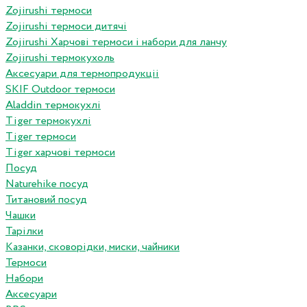
Zojirushi термоси
Zojirushi термоси дитячі
Zojirushi Харчові термоси і набори для ланчу
Zojirushi термокухоль
Аксесуари для термопродукціі
SKIF Outdoor термоси
Aladdin термокухлі
Tiger термокухлі
Tiger термоси
Tiger харчові термоси
Посуд
Naturehike посуд
Титановий посуд
Чашки
Тарілки
Казанки, сковорідки, миски, чайники
Термоси
Набори
Аксесуари