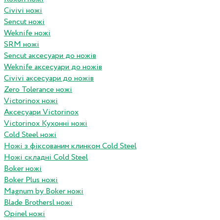
Civivi ножі
Sencut ножі
Weknife ножі
SRM ножі
Sencut аксесуари до ножів
Weknife аксесуари до ножів
Civivi аксесуари до ножів
Zero Tolerance ножі
Victorinox ножі
Аксесуари Victorinox
Victorinox Кухонні ножі
Cold Steel ножі
Ножі з фіксованим клинком Cold Steel
Ножі складні Cold Steel
Boker ножі
Boker Plus ножі
Magnum by Boker ножі
Blade Brothersl ножі
Opinel ножі