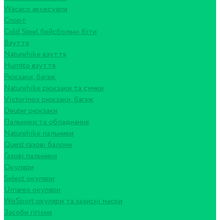
Wacaco аксесуари
Спорт
Cold Steel бейсбольні біти
Взуття
Naturehike взуття
Humtto взуття
Рюкзаки, багаж
Naturehike рюкзаки та сумки
Victorinox рюкзаки, багаж
Deuter рюкзаки
Пальники та обладнання
Naturehike пальники
Quest газові балони
Газові пальники
Окуляри
Select окуляри
Umarex окуляри
WoSport окуляри та захисні маски
Засоби гігієни