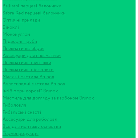
Ballistol перцеві балончики
Sabre Red перцеві балончики
Оптичні прилади
Біноклі
Монокуляри
Підзорні труби
Пневматична зброя
Аксесуари для пневматики
Пневматичні гвинтівки
Пневматичні пістолети
Масла і мастила Brunox
Велосипедні мастила Brunox
Інгібітори корозії Brunox
Мастила для догляду за карбоном Brunox
Риболовля
Рибальські снасті
Аксесуари для риболовлі
Все для монтажу оснастки
Термопродукція