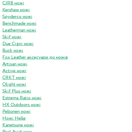
CJRB ножі
Kershaw ножі
Spyderco ножі
Benchmade ножі
Leatherman ножі
Skif ножі
Due Cigni ножі
Buck ножі
Fox Leather аксесуари до ножів
Artisan ножі
Active ножі
CRKT ножі
Olight ножі
Skif Plus ножі
Extrema Ratio ножі
HX Outdoors ножі
Peltonen ножі
Ножі Helle
Kanetsune ножі
Real Avid ножі