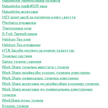
Naturehike термобілизна чоловіча
Naturehike пов&#039;язки
Naturehike аксесуари
HEY-sport засіб за доглядом одягу і взуття
Mechanix рукавички
Thermowave одяг
X-Fish Термобілизна
Helikon-Tex одяг
Helikon-Tex рукавички
HTA Засоби догляду за одягом та взуттяс
Точильні системи
Ganzo точила і каміння
Work Sharp точильні верстати і точила
Work Sharp професiйнi кухоннi точилки электричнi
Work Sharp унiверсальнi точилки электричнi
Work Sharp аксесуари до професiйних кухонних точилок
Work Sharp аксесуари до унiверсальних электричних
точилок
WorkSharp ручні точила
Кухонні точила