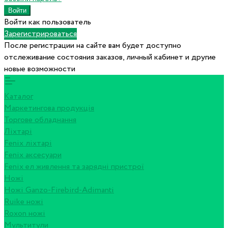
Войти как пользователь
Зарегистрироваться
После регистрации на сайте вам будет доступно
отслеживание состояния заказов, личный кабинет и другие
новые возможности
Каталог
Маркетингова продукція
Торгове обладнання
Ліхтарі
Fenix ліхтарі
Fenix аксесуари
Fenix ел живлення та зарядні пристрої
Ножі
Ножі Ganzo-Firebird-Adimanti
Ruike ножі
Roxon ножi
Мультитули