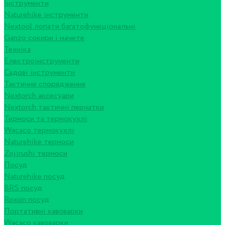
Інструменти
Naturehike інструменти
Nextool лопати багатофункціональні
Ganzo сокири і мачете
Техніка
Електроінструменти
Садові інструменти
Тактичне спорядження
Nextorch аксесуари
Nextorch тактичні перчатки
Термоси та термокухлі
Wacaco термокухлі
Naturehike термоси
Zojirushi термоси
Посуд
Naturehike посуд
BRS посуд
Roxon посуд
Портативні кавоварки
Wacaco кавоварки