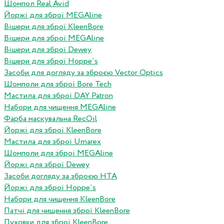
Шомпол Real Avid
Йоржі для зброї MEGAline
Вішери для зброї KleenBore
Вішери для зброї MEGAline
Вішери для зброї Dewey
Вішери для зброї Hoppe`s
Засоби для догляду за зброєю Vector Optics
Шомполи для зброї Bore Tech
Мастила для зброї DAY Patron
Набори для чищення MEGAline
Фарба маскувальна RecOil
Йоржі для зброї KleenBore
Мастила для зброї Umarex
Шомполи для зброї MEGAline
Йоржі для зброї Dewey
Засоби догляду за зброєю HTA
Йоржі для зброї Hoppe`s
Набори для чищення KleenBore
Патчі для чищення зброї KleenBore
Пуховки для зброї KleenBore