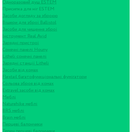
Одноразовий душ ESTEM
Присипка для ніг ESTEM
Засоби догляду за зброєю
Вішери для зброї Ballistol
Засоби для чищення зброї
Інструмент Real Avid
Зарядні пристрої
Сонячні панелі Houny
Litheli сонячні панелі
Зарядні станції Litheli
Засоби від комах
Flextail багатофункціональні фумігатори
Сольова зброя від комах
Extravel засоби від комах
Меблі
Naturehike меблі
BRS меблі
Brain меблі
Перцеві балончики
Терен перцеві балончики