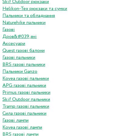
Skif Outdoor рюкзаки
Helikon-Tex рюкзаки та сумки
Пальники та обладнання
Naturehike пальники
Газові
Дров&#039;яні
Аксесуари
Quest газові балони
Газові пальники
BRS газові пальники
Пальники Ganzo
Kovea газові пальники
APG газові пальники
Primus газові пальники
Skif Outdoor пальники
Tramp газові пальники
Сила газові пальники
Газові лампи
Kovea газові лампи
BRS газові лампи