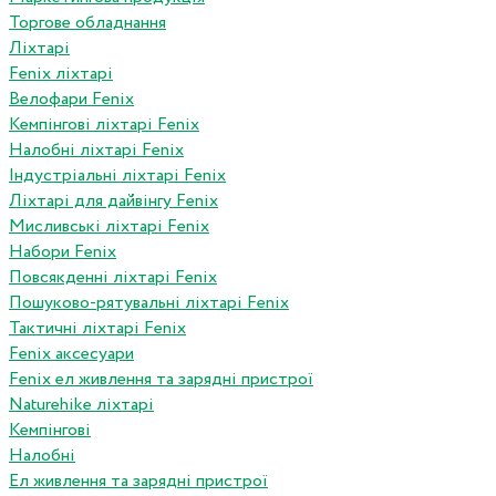
Торгове обладнання
Ліхтарі
Fenix ліхтарі
Велофари Fenix
Кемпінгові ліхтарі Fenix
Налобні ліхтарі Fenix
Індустріальні ліхтарі Fenix
Ліхтарі для дайвінгу Fenix
Мисливські ліхтарі Fenix
Набори Fenix
Повсякденні ліхтарі Fenix
Пошуково-рятувальні ліхтарі Fenix
Тактичні ліхтарі Fenix
Fenix аксесуари
Fenix ел живлення та зарядні пристрої
Naturehike ліхтарі
Кемпінгові
Налобні
Ел живлення та зарядні пристрої