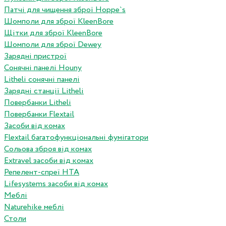
Патчі для чищення зброї Hoppe`s
Шомполи для зброї KleenBore
Щітки для зброї KleenBore
Шомполи для зброї Dewey
Зарядні пристрої
Сонячні панелі Houny
Litheli сонячні панелі
Зарядні станції Litheli
Повербанки Litheli
Повербанки Flextail
Засоби від комах
Flextail багатофункціональні фумігатори
Сольова зброя від комах
Extravel засоби від комах
Репелент-спреї HTA
Lifesystems засоби від комах
Меблі
Naturehike меблі
Столи