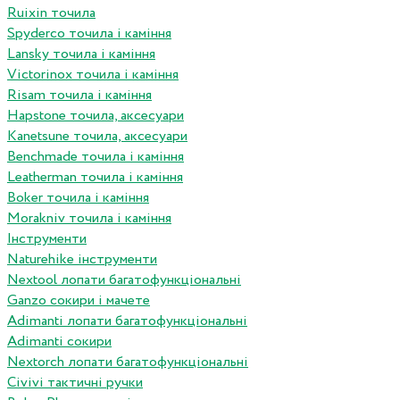
Ruixin точила
Spyderco точила і каміння
Lansky точила і каміння
Victorinox точила і каміння
Risam точила і каміння
Hapstone точила, аксесуари
Kanetsune точила, аксесуари
Benchmade точила і каміння
Leatherman точила і каміння
Boker точила і каміння
Morakniv точила і каміння
Інструменти
Naturehike інструменти
Nextool лопати багатофункціональні
Ganzo сокири і мачете
Adimanti лопати багатофункціональні
Adimanti сокири
Nextorch лопати багатофункціональні
Сivivi тактичні ручки