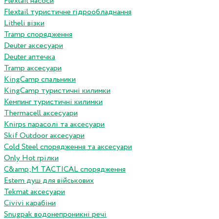
Flextail насоси
Flextail туристичне гідрообладнання
Litheli візки
Tramp спорядження
Deuter аксесуари
Deuter аптечка
Tramp аксесуари
KingCamp спальники
KingCamp туристичні килимки
Кемпинг туристичні килимки
Thermacell аксесуари
Knirps парасолі та аксесуари
Skif Outdoor аксесуари
Cold Steel спорядження та аксесуари
Only Hot грілки
C&amp;M TACTICAL спорядження
Estem душ для військових
Tekmat аксесуари
Сivivi карабіни
Snugpak водонепроникні речі