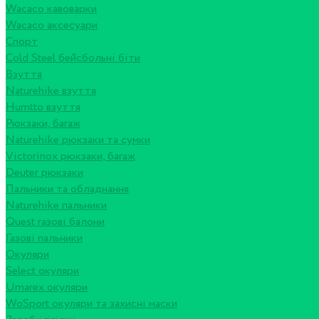
Wacaco кавоварки
Wacaco аксесуари
Спорт
Cold Steel бейсбольні біти
Взуття
Naturehike взуття
Humtto взуття
Рюкзаки, багаж
Naturehike рюкзаки та сумки
Victorinox рюкзаки, багаж
Deuter рюкзаки
Пальники та обладнання
Naturehike пальники
Quest газові балони
Газові пальники
Окуляри
Select окуляри
Umarex окуляри
WoSport окуляри та захисні маски