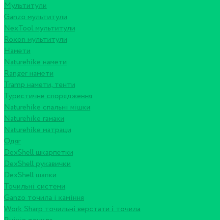
Мультитули
Ganzo мультитули
NexTool мультитули
Roxon мультитули
Намети
Naturehike намети
Ranger намети
Tramp намети, тенти
Туристичне спорядження
Naturehike спальні мішки
Naturehike гамаки
Naturehike матраци
Одяг
DexShell шкарпетки
DexShell рукавички
DexShell шапки
Точильні системи
Ganzo точила і каміння
Work Sharp точильні верстати і точила