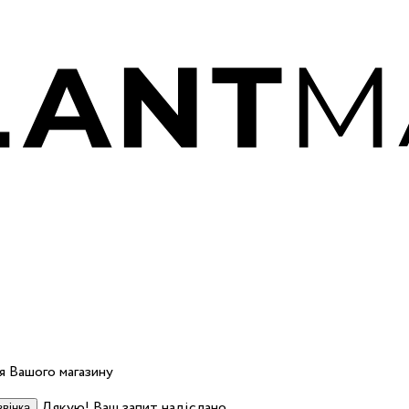
 Вашого магазину
Дякую! Ваш запит надіслано.
вінка