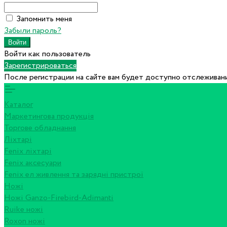
Запомнить меня
Забыли пароль?
Войти как пользователь
Зарегистрироваться
После регистрации на сайте вам будет доступно отслеживани
Каталог
Маркетингова продукція
Торгове обладнання
Ліхтарі
Fenix ліхтарі
Fenix аксесуари
Fenix ел живлення та зарядні пристрої
Ножі
Ножі Ganzo-Firebird-Adimanti
Ruike ножі
Roxon ножi