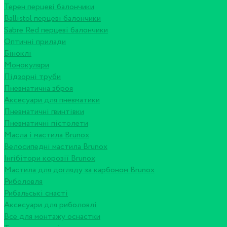
Терен перцеві балончики
Ballistol перцеві балончики
Sabre Red перцеві балончики
Оптичні прилади
Біноклі
Монокуляри
Підзорні труби
Пневматична зброя
Аксесуари для пневматики
Пневматичні гвинтівки
Пневматичні пістолети
Масла і мастила Brunox
Велосипедні мастила Brunox
Інгібітори корозії Brunox
Мастила для догляду за карбоном Brunox
Риболовля
Рибальські снасті
Аксесуари для риболовлі
Все для монтажу оснастки