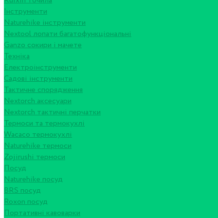
Ruixin точила
Інструменти
Naturehike інструменти
Nextool лопати багатофункціональні
Ganzo сокири і мачете
Техніка
Електроінструменти
Садові інструменти
Тактичне спорядження
Nextorch аксесуари
Nextorch тактичні перчатки
Термоси та термокухлі
Wacaco термокухлі
Naturehike термоси
Zojirushi термоси
Посуд
Naturehike посуд
BRS посуд
Roxon посуд
Портативні кавоварки