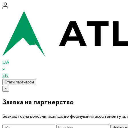
UA
EN
Стати партнером
×
Заявка на партнерство
Безкоштовна консультація щодо формування асортименту для
Чекаю дз