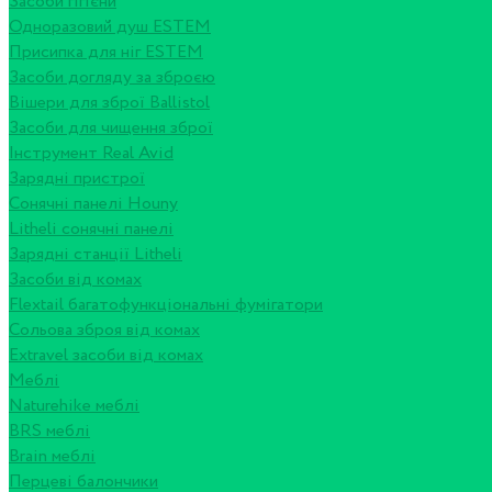
Засоби гігієни
Одноразовий душ ESTEM
Присипка для ніг ESTEM
Засоби догляду за зброєю
Вішери для зброї Ballistol
Засоби для чищення зброї
Інструмент Real Avid
Зарядні пристрої
Сонячні панелі Houny
Litheli сонячні панелі
Зарядні станції Litheli
Засоби від комах
Flextail багатофункціональні фумігатори
Сольова зброя від комах
Extravel засоби від комах
Меблі
Naturehike меблі
BRS меблі
Brain меблі
Перцеві балончики