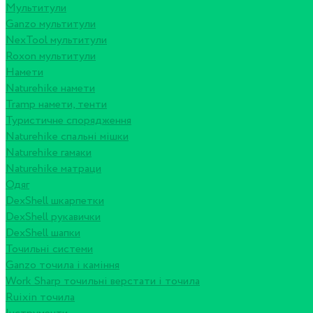
Мультитули
Ganzo мультитули
NexTool мультитули
Roxon мультитули
Намети
Naturehike намети
Tramp намети, тенти
Туристичне спорядження
Naturehike спальні мішки
Naturehike гамаки
Naturehike матраци
Одяг
DexShell шкарпетки
DexShell рукавички
DexShell шапки
Точильні системи
Ganzo точила і каміння
Work Sharp точильні верстати і точила
Ruixin точила