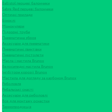
Ballistol перцеві балончики
Sabre Red перцеві балончики
Оптичні прилади
Біноклі
Монокуляри
Підзорні труби
Пневматична зброя
Аксесуари для пневматики
Пневматичні гвинтівки
Пневматичні пістолети
Масла і мастила Brunox
Велосипедні мастила Brunox
Інгібітори корозії Brunox
Мастила для догляду за карбоном Brunox
Риболовля
Рибальські снасті
Аксесуари для риболовлі
Все для монтажу оснастки
Термопродукція