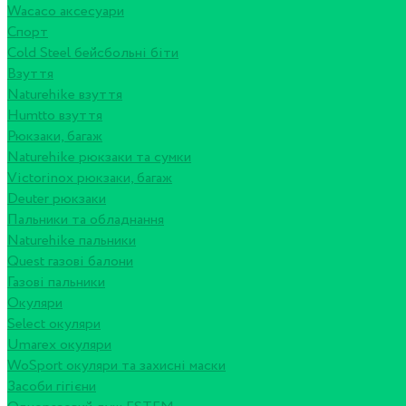
Wacaco аксесуари
Спорт
Cold Steel бейсбольні біти
Взуття
Naturehike взуття
Humtto взуття
Рюкзаки, багаж
Naturehike рюкзаки та сумки
Victorinox рюкзаки, багаж
Deuter рюкзаки
Пальники та обладнання
Naturehike пальники
Quest газові балони
Газові пальники
Окуляри
Select окуляри
Umarex окуляри
WoSport окуляри та захисні маски
Засоби гігієни