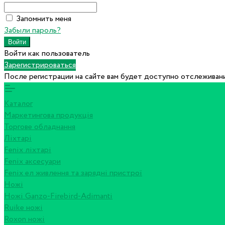
Запомнить меня
Забыли пароль?
Войти как пользователь
Зарегистрироваться
После регистрации на сайте вам будет доступно отслеживани
Каталог
Маркетингова продукція
Торгове обладнання
Ліхтарі
Fenix ліхтарі
Fenix аксесуари
Fenix ел живлення та зарядні пристрої
Ножі
Ножі Ganzo-Firebird-Adimanti
Ruike ножі
Roxon ножi