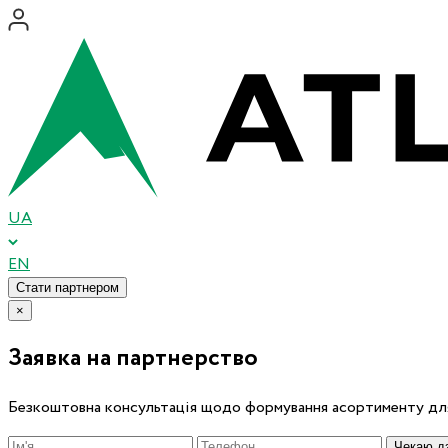
UA
EN
Стати партнером
×
Заявка на партнерство
Безкоштовна консультація щодо формування асортименту для
Чекаю дз