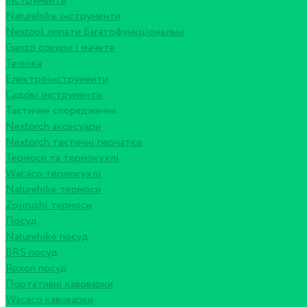
Інструменти
Naturehike інструменти
Nextool лопати багатофункціональні
Ganzo сокири і мачете
Техніка
Електроінструменти
Садові інструменти
Тактичне спорядження
Nextorch аксесуари
Nextorch тактичні перчатки
Термоси та термокухлі
Wacaco термокухлі
Naturehike термоси
Zojirushi термоси
Посуд
Naturehike посуд
BRS посуд
Roxon посуд
Портативні кавоварки
Wacaco кавоварки