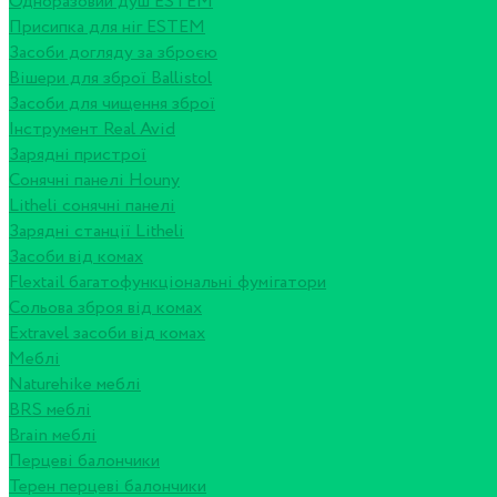
Одноразовий душ ESTEM
Присипка для ніг ESTEM
Засоби догляду за зброєю
Вішери для зброї Ballistol
Засоби для чищення зброї
Інструмент Real Avid
Зарядні пристрої
Сонячні панелі Houny
Litheli сонячні панелі
Зарядні станції Litheli
Засоби від комах
Flextail багатофункціональні фумігатори
Сольова зброя від комах
Extravel засоби від комах
Меблі
Naturehike меблі
BRS меблі
Brain меблі
Перцеві балончики
Терен перцеві балончики