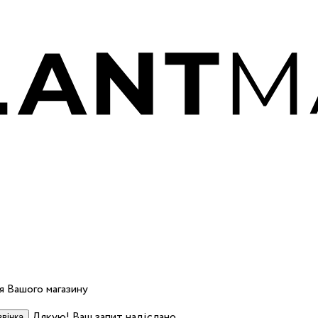
 Вашого магазину
Дякую! Ваш запит надіслано.
вінка