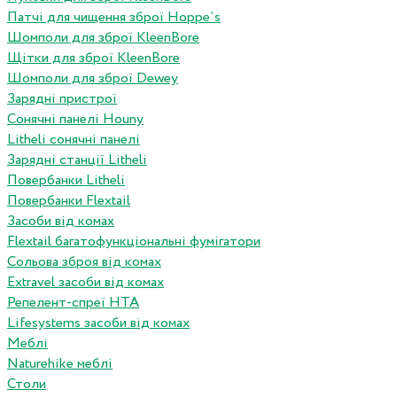
Патчі для чищення зброї Hoppe`s
Шомполи для зброї KleenBore
Щітки для зброї KleenBore
Шомполи для зброї Dewey
Зарядні пристрої
Сонячні панелі Houny
Litheli сонячні панелі
Зарядні станції Litheli
Повербанки Litheli
Повербанки Flextail
Засоби від комах
Flextail багатофункціональні фумігатори
Сольова зброя від комах
Extravel засоби від комах
Репелент-спреї HTA
Lifesystems засоби від комах
Меблі
Naturehike меблі
Столи