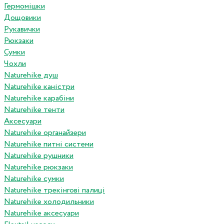
Гермомішки
Дощовики
Рукавички
Рюкзаки
Сумки
Чохли
Naturehike душ
Naturehike каністри
Naturehike карабіни
Naturehike тенти
Аксесуари
Naturehike органайзери
Naturehike питні системи
Naturehike рушники
Naturehike рюкзаки
Naturehike сумки
Naturehike трекінгові палиці
Naturehike холодильники
Naturehike аксесуари