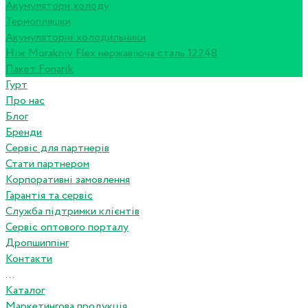
Акумулятори холоду
Термопляшки
Акумуляторні холодильники
Ніж Morakniv Flex нержавіюча сталь 12248
Пакет Fonarik
Гурт
Про нас
Блог
Бренди
Сервіс для партнерів
Стати партнером
Корпоративні замовлення
Гарантія та сервіс
Служба підтримки клієнтів
Сервіс оптового порталу
Дропшиппінг
Контакти
...
Каталог
Маркетингова продукція