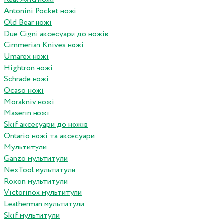
Antonini Pocket ножі
Old Bear ножі
Due Cigni аксесуари до ножів
Cimmerian Knives ножі
Umarex ножі
Hightron ножі
Schrade ножі
Ocaso ножі
Morakniv ножі
Maserin ножі
Skif аксесуари до ножів
Ontario ножі та аксесуари
Мультитули
Ganzo мультитули
NexTool мультитули
Roxon мультитули
Victorinox мультитули
Leatherman мультитули
Skif мультитули