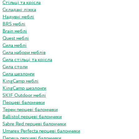
Стільці та крісла
Складані ліжка
Надувні меблі
BRS меблі
Brain меблі
Quest меблі
Сила меблі
Сила набори меблів
Сила стільці та крісла
Сила столи
Сила шезлонги
KingCamp меблі
KingCamp шезлонги
SKIF Outdoor меблі
Перцеві балончики
Терен перцеві балончики
Ballistol перцеві балончики
Sabre Red перцеві балончики
Umarex Perfecta перцеві балончики
Перець перцеві балончики