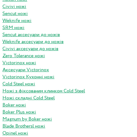
Civivi ножі
Sencut ножі
Weknife ножі
SRM ножі
Sencut аксесуари до ножів
Weknife аксесуари до ножів
Civivi аксесуари до ножів
Zero Tolerance ножі
Victorinox ножі
Аксесуари Victorinox
Victorinox Кухонні ножі
Cold Steel ножі
Ножі з фіксованим клинком Cold Steel
Ножі складні Cold Steel
Boker ножі
Boker Plus ножі
Magnum by Boker ножі
Blade Brothersl ножі
Opinel ножі