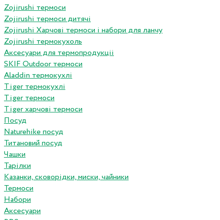
Zojirushi термоси
Zojirushi термоси дитячі
Zojirushi Харчові термоси і набори для ланчу
Zojirushi термокухоль
Аксесуари для термопродукціі
SKIF Outdoor термоси
Aladdin термокухлі
Tiger термокухлі
Tiger термоси
Tiger харчові термоси
Посуд
Naturehike посуд
Титановий посуд
Чашки
Тарілки
Казанки, сковорідки, миски, чайники
Термоси
Набори
Аксесуари