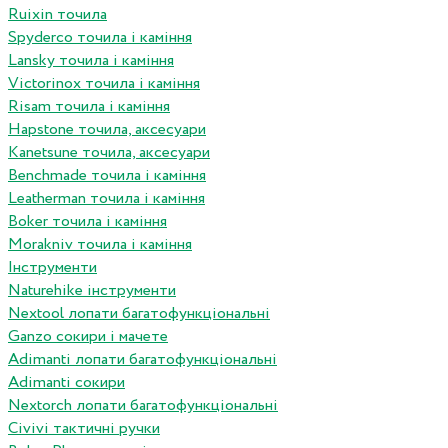
Ruixin точила
Spyderco точила і каміння
Lansky точила і каміння
Victorinox точила і каміння
Risam точила і каміння
Hapstone точила, аксесуари
Kanetsune точила, аксесуари
Benchmade точила і каміння
Leatherman точила і каміння
Boker точила і каміння
Morakniv точила і каміння
Інструменти
Naturehike інструменти
Nextool лопати багатофункціональні
Ganzo сокири і мачете
Adimanti лопати багатофункціональні
Adimanti сокири
Nextorch лопати багатофункціональні
Сivivi тактичні ручки