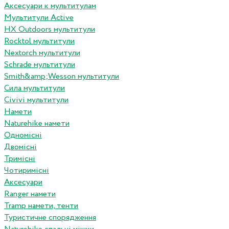
Аксесуари к мультитулам
Мультитули Active
HX Outdoors мультитули
Rocktol мультитули
Nextorch мультитули
Schrade мультитули
Smith&amp;Wesson мультитули
Сила мультитули
Civivi мультитули
Намети
Naturehike намети
Одномісні
Двомісні
Тримісні
Чотиримісні
Аксесуари
Ranger намети
Tramp намети, тенти
Туристичне спорядження