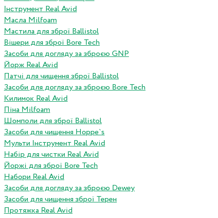
Інструмент Real Avid
Масла Milfoam
Мастила для зброї Ballistol
Вішери для зброї Bore Tech
Засоби для догляду за зброєю GNP
Йорж Real Avid
Патчі для чищення зброї Ballistol
Засоби для догляду за зброєю Bore Tech
Килимок Real Avid
Піна Milfoam
Шомполи для зброї Ballistol
Засоби для чищення Hoppe`s
Мульти Інструмент Real Avid
Набір для чистки Real Avid
Йоржі для зброї Bore Tech
Набори Real Avid
Засоби для догляду за зброєю Dewey
Засоби для чищення зброї Терен
Протяжка Real Avid