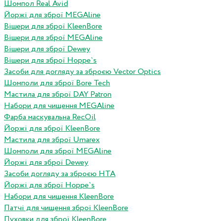
Шомпол Real Avid
Йоржі для зброї MEGAline
Вішери для зброї KleenBore
Вішери для зброї MEGAline
Вішери для зброї Dewey
Вішери для зброї Hoppe`s
Засоби для догляду за зброєю Vector Optics
Шомполи для зброї Bore Tech
Мастила для зброї DAY Patron
Набори для чищення MEGAline
Фарба маскувальна RecOil
Йоржі для зброї KleenBore
Мастила для зброї Umarex
Шомполи для зброї MEGAline
Йоржі для зброї Dewey
Засоби догляду за зброєю HTA
Йоржі для зброї Hoppe`s
Набори для чищення KleenBore
Патчі для чищення зброї KleenBore
Пуховки для зброї KleenBore