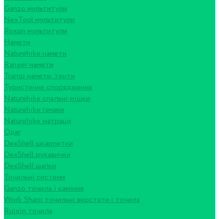
Ganzo мультитули
NexTool мультитули
Roxon мультитули
Намети
Naturehike намети
Ranger намети
Tramp намети, тенти
Туристичне спорядження
Naturehike спальні мішки
Naturehike гамаки
Naturehike матраци
Одяг
DexShell шкарпетки
DexShell рукавички
DexShell шапки
Точильні системи
Ganzo точила і каміння
Work Sharp точильні верстати і точила
Ruixin точила