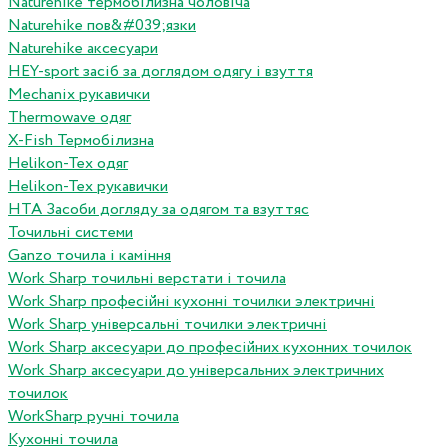
Naturehike термобілизна чоловіча
Naturehike пов&#039;язки
Naturehike аксесуари
HEY-sport засіб за доглядом одягу і взуття
Mechanix рукавички
Thermowave одяг
X-Fish Термобілизна
Helikon-Tex одяг
Helikon-Tex рукавички
HTA Засоби догляду за одягом та взуттяс
Точильні системи
Ganzo точила і каміння
Work Sharp точильні верстати і точила
Work Sharp професiйнi кухоннi точилки электричнi
Work Sharp унiверсальнi точилки электричнi
Work Sharp аксесуари до професiйних кухонних точилок
Work Sharp аксесуари до унiверсальних электричних
точилок
WorkSharp ручні точила
Кухонні точила