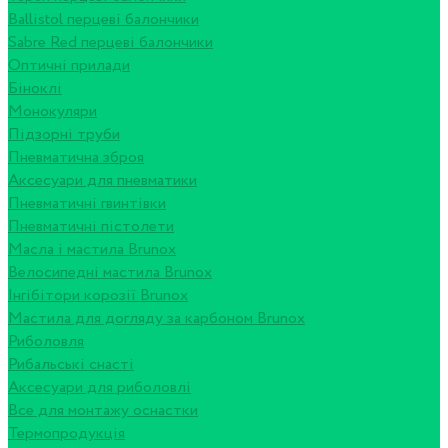
Ballistol перцеві балончики
Sabre Red перцеві балончики
Оптичні прилади
Біноклі
Монокуляри
Підзорні труби
Пневматична зброя
Аксесуари для пневматики
Пневматичні гвинтівки
Пневматичні пістолети
Масла і мастила Brunox
Велосипедні мастила Brunox
Інгібітори корозії Brunox
Мастила для догляду за карбоном Brunox
Риболовля
Рибальські снасті
Аксесуари для риболовлі
Все для монтажу оснастки
Термопродукція