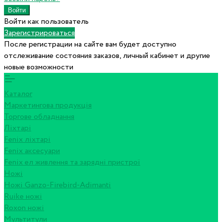
Войти как пользователь
Зарегистрироваться
После регистрации на сайте вам будет доступно
отслеживание состояния заказов, личный кабинет и другие
новые возможности
Каталог
Маркетингова продукція
Торгове обладнання
Ліхтарі
Fenix ліхтарі
Fenix аксесуари
Fenix ел живлення та зарядні пристрої
Ножі
Ножі Ganzo-Firebird-Adimanti
Ruike ножі
Roxon ножi
Мультитули