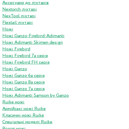
Аксесуари до ліхтарів
Nextorch ліхтарі
NexTool ліхтарі
Flextail ліхтарі
Ножі
Ножі Ganzo-Firebird-Adimanti
Ножі Adimanti Skimen design
Ножі Firebird
Ножі Firebird 7а серія
Ножі Firebird FH серія
Ножі Ganzo
Ножі Ganzo 6а серія
Ножі Ganzo 8а серія
Ножі Ganzo 7а серія
Ножі Adimanti Samson by Ganzo
Ruike ножі
Армійські ножі Ruike
Класичні ножі Ruike
Спеціальні моделі Ruike
Roxon ножi