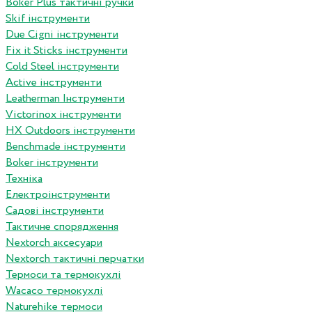
Boker Plus тактичні ручки
Skif інструменти
Due Cigni інструменти
Fix it Sticks інструменти
Сold Steel інструменти
Active інструменти
Leatherman Інструменти
Victorinox інструменти
HX Outdoors інструменти
Benchmade інструменти
Boker інструменти
Техніка
Електроінструменти
Садові інструменти
Тактичне спорядження
Nextorch аксесуари
Nextorch тактичні перчатки
Термоси та термокухлі
Wacaco термокухлі
Naturehike термоси