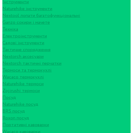
Інструменти
Naturehike інструменти
Nextool лопати багатофункціональні
Ganzo сокири і мачете
Техніка
Електроінструменти
Садові інструменти
Тактичне спорядження
Nextorch аксесуари
Nextorch тактичні перчатки
Термоси та термокухлі
Wacaco термокухлі
Naturehike термоси
Zojirushi термоси
Посуд
Naturehike посуд
BRS посуд
Roxon посуд
Портативні кавоварки
Wacaco кавоварки