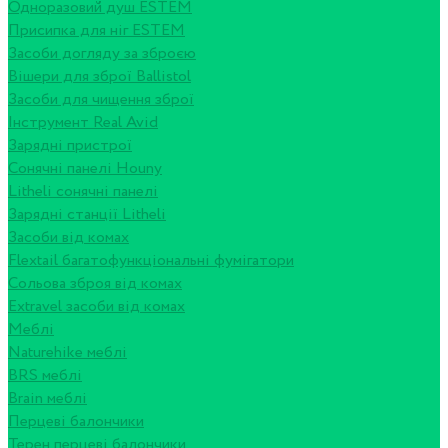
Одноразовий душ ESTEM
Присипка для ніг ESTEM
Засоби догляду за зброєю
Вішери для зброї Ballistol
Засоби для чищення зброї
Інструмент Real Avid
Зарядні пристрої
Сонячні панелі Houny
Litheli сонячні панелі
Зарядні станції Litheli
Засоби від комах
Flextail багатофункціональні фумігатори
Сольова зброя від комах
Extravel засоби від комах
Меблі
Naturehike меблі
BRS меблі
Brain меблі
Перцеві балончики
Терен перцеві балончики