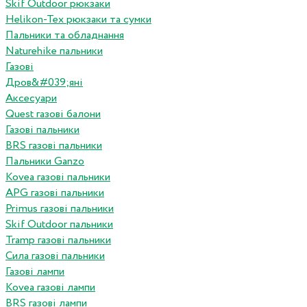
Skif Outdoor рюкзаки
Helikon-Tex рюкзаки та сумки
Пальники та обладнання
Naturehike пальники
Газові
Дров&#039;яні
Аксесуари
Quest газові балони
Газові пальники
BRS газові пальники
Пальники Ganzo
Kovea газові пальники
APG газові пальники
Primus газові пальники
Skif Outdoor пальники
Tramp газові пальники
Сила газові пальники
Газові лампи
Kovea газові лампи
BRS газові лампи