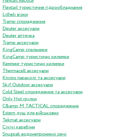
Flextail насоси
Flextail туристичне гідрообладнання
Litheli візки
Tramp спорядження
Deuter аксесуари
Deuter аптечка
Tramp аксесуари
KingCamp спальники
KingCamp туристичні килимки
Кемпинг туристичні килимки
Thermacell аксесуари
Knirps парасолі та аксесуари
Skif Outdoor аксесуари
Cold Steel спорядження та аксесуари
Only Hot грілки
C&amp;M TACTICAL спорядження
Estem душ для військових
Tekmat аксесуари
Сivivi карабіни
Snugpak водонепроникні речі