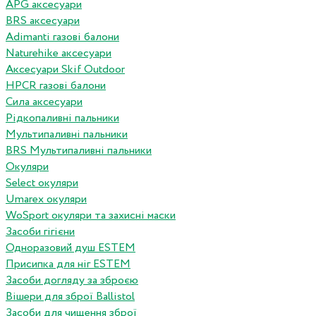
APG аксесуари
BRS аксесуари
Adimanti газові балони
Naturehike аксесуари
Аксесуари Skif Outdoor
HPCR газові балони
Сила аксесуари
Рідкопаливні пальники
Мультипаливні пальники
BRS Мультипаливні пальники
Окуляри
Select окуляри
Umarex окуляри
WoSport окуляри та захисні маски
Засоби гігієни
Одноразовий душ ESTEM
Присипка для ніг ESTEM
Засоби догляду за зброєю
Вішери для зброї Ballistol
Засоби для чищення зброї