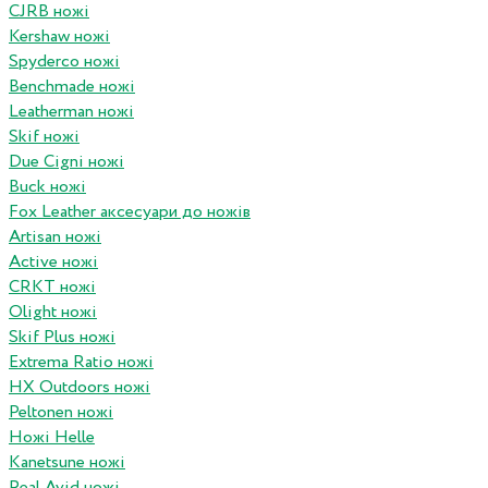
CJRB ножі
Kershaw ножі
Spyderco ножі
Benchmade ножі
Leatherman ножі
Skif ножі
Due Cigni ножі
Buck ножі
Fox Leather аксесуари до ножів
Artisan ножі
Active ножі
CRKT ножі
Olight ножі
Skif Plus ножі
Extrema Ratio ножі
HX Outdoors ножі
Peltonen ножі
Ножі Helle
Kanetsune ножі
Real Avid ножі