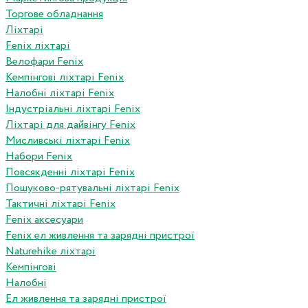
Торгове обладнання
Ліхтарі
Fenix ліхтарі
Велофари Fenix
Кемпінгові ліхтарі Fenix
Налобні ліхтарі Fenix
Індустріальні ліхтарі Fenix
Ліхтарі для дайвінгу Fenix
Мисливські ліхтарі Fenix
Набори Fenix
Повсякденні ліхтарі Fenix
Пошуково-рятувальні ліхтарі Fenix
Тактичні ліхтарі Fenix
Fenix аксесуари
Fenix ел живлення та зарядні пристрої
Naturehike ліхтарі
Кемпінгові
Налобні
Ел живлення та зарядні пристрої