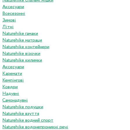
Naturehike спальні мішки
Аксесуари
Всесезонні
Зимові
Літні
Naturehike гамаки
Naturehike матраци
Naturehike контейнери
Naturehike візочки
Naturehike килимки
Аксесуари
Каремати
Кемпінгові
Ковдри
Надувні
Самонадувні
Naturehike подушки
Naturehike взуття
Naturehike водний спорт
Naturehike водонепроникні речі