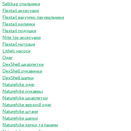
Selkbag спальники
Flextail аксесуари
Flextail вакуумні пакувальники
Flextail килимки
Flextail подушки
Nite Ize аксесуари
Flextail матраци
Litheli насоси
Одяг
DexShell шкарпетки
DexShell рукавички
DexShell шапки
Naturehike одяг
Naturehike рукавиці
Naturehike шкарпетки
Naturehike верхній одяг
Naturehike штани
Naturehike шапки
Naturehike кепки та панами