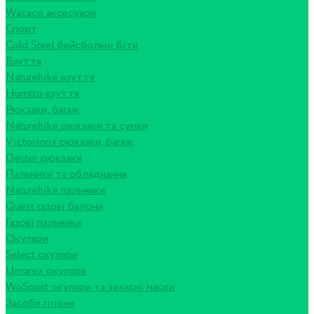
Wacaco аксесуари
Спорт
Cold Steel бейсбольні біти
Взуття
Naturehike взуття
Humtto взуття
Рюкзаки, багаж
Naturehike рюкзаки та сумки
Victorinox рюкзаки, багаж
Deuter рюкзаки
Пальники та обладнання
Naturehike пальники
Quest газові балони
Газові пальники
Окуляри
Select окуляри
Umarex окуляри
WoSport окуляри та захисні маски
Засоби гігієни