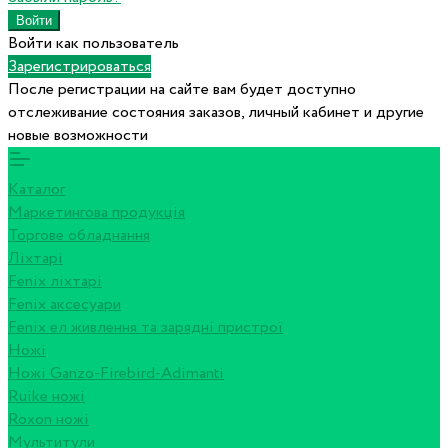
Войти как пользователь
Зарегистрироваться
После регистрации на сайте вам будет доступно
отслеживание состояния заказов, личный кабинет и другие
новые возможности
Каталог
Маркетингова продукція
Торгове обладнання
Ліхтарі
Fenix ліхтарі
Fenix аксесуари
Fenix ел живлення та зарядні пристрої
Ножі
Ножі Ganzo-Firebird-Adimanti
Ruike ножі
Roxon ножi
Мультитули