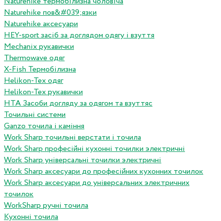
Naturehike термобілизна чоловіча
Naturehike пов&#039;язки
Naturehike аксесуари
HEY-sport засіб за доглядом одягу і взуття
Mechanix рукавички
Thermowave одяг
X-Fish Термобілизна
Helikon-Tex одяг
Helikon-Tex рукавички
HTA Засоби догляду за одягом та взуттяс
Точильні системи
Ganzo точила і каміння
Work Sharp точильні верстати і точила
Work Sharp професiйнi кухоннi точилки электричнi
Work Sharp унiверсальнi точилки электричнi
Work Sharp аксесуари до професiйних кухонних точилок
Work Sharp аксесуари до унiверсальних электричних
точилок
WorkSharp ручні точила
Кухонні точила