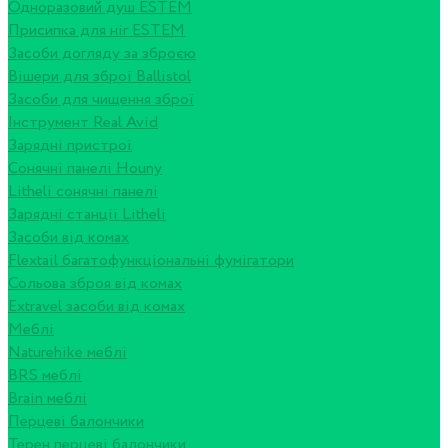
Одноразовий душ ESTEM
Присипка для ніг ESTEM
Засоби догляду за зброєю
Вішери для зброї Ballistol
Засоби для чищення зброї
Інструмент Real Avid
Зарядні пристрої
Сонячні панелі Houny
Litheli сонячні панелі
Зарядні станції Litheli
Засоби від комах
Flextail багатофункціональні фумігатори
Сольова зброя від комах
Extravel засоби від комах
Меблі
Naturehike меблі
BRS меблі
Brain меблі
Перцеві балончики
Терен перцеві балончики