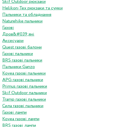
Skif Outdoor рюкзаки
Helikon-Tex рюкзаки та сумки
Пальники та обладнання
Naturehike пальники
Газові
Дров&#039;яні
Аксесуари
Quest газові балони
Газові пальники
BRS газові пальники
Пальники Ganzo
Kovea газові пальники
APG газові пальники
Primus газові пальники
Skif Outdoor пальники
Tramp газові пальники
Сила газові пальники
Газові лампи
Kovea газові лампи
BRS газові лампи