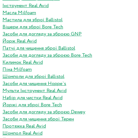
Інструмент Real Avid
Масла Milfoam
Мастила для зброї Ballistol
Вішери для зброї Bore Tech
Засоби для догляду за зброєю GNP
Йорж Real Avid
Патчі для чищення зброї Ballistol
Засоби для догляду за зброєю Bore Tech
Килимок Real Avid
Піна Milfoam
Шомполи для зброї Ballistol
Засоби для чищення Hoppe`s
Мульти Інструмент Real Avid
Набір для чистки Real Avid
Йоржі для зброї Bore Tech
Засоби для догляду за зброєю Dewey
Засоби для чищення зброї Терен
Протяжка Real Avid
Шомпол Real Avid