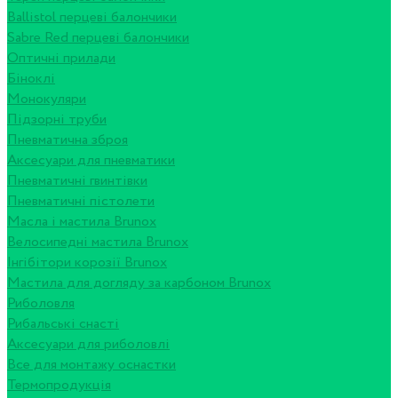
Ballistol перцеві балончики
Sabre Red перцеві балончики
Оптичні прилади
Біноклі
Монокуляри
Підзорні труби
Пневматична зброя
Аксесуари для пневматики
Пневматичні гвинтівки
Пневматичні пістолети
Масла і мастила Brunox
Велосипедні мастила Brunox
Інгібітори корозії Brunox
Мастила для догляду за карбоном Brunox
Риболовля
Рибальські снасті
Аксесуари для риболовлі
Все для монтажу оснастки
Термопродукція