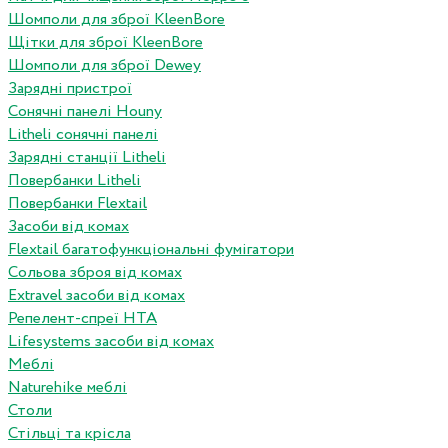
Шомполи для зброї KleenBore
Щітки для зброї KleenBore
Шомполи для зброї Dewey
Зарядні пристрої
Сонячні панелі Houny
Litheli сонячні панелі
Зарядні станції Litheli
Повербанки Litheli
Повербанки Flextail
Засоби від комах
Flextail багатофункціональні фумігатори
Сольова зброя від комах
Extravel засоби від комах
Репелент-спреї HTA
Lifesystems засоби від комах
Меблі
Naturehike меблі
Столи
Стільці та крісла