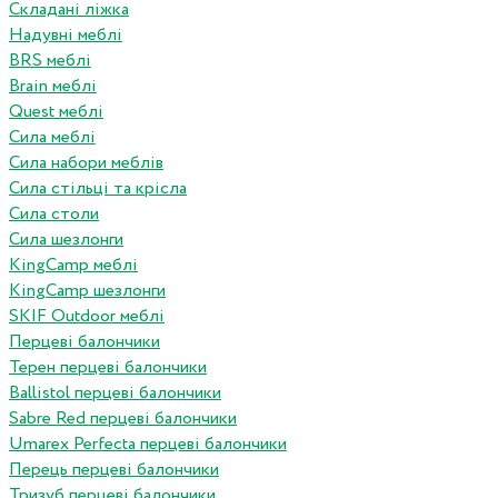
Складані ліжка
Надувні меблі
BRS меблі
Brain меблі
Quest меблі
Сила меблі
Сила набори меблів
Сила стільці та крісла
Сила столи
Сила шезлонги
KingCamp меблі
KingCamp шезлонги
SKIF Outdoor меблі
Перцеві балончики
Терен перцеві балончики
Ballistol перцеві балончики
Sabre Red перцеві балончики
Umarex Perfecta перцеві балончики
Перець перцеві балончики
Тризуб перцеві балончики