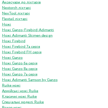
Аксесуари до ліхтарів
Nextorch ліхтарі
NexTool ліхтарі
Flextail ліхтарі
Ножі
Ножі Ganzo-Firebird-Adimanti
Ножі Adimanti Skimen design
Ножі Firebird
Ножі Firebird 7а серія
Ножі Firebird FH серія
Ножі Ganzo
Ножі Ganzo 6а серія
Ножі Ganzo 8а серія
Ножі Ganzo 7а серія
Ножі Adimanti Samson by Ganzo
Ruike ножі
Армійські ножі Ruike
Класичні ножі Ruike
Спеціальні моделі Ruike
Roxon ножi