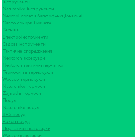
Інструменти
Naturehike інструменти
Nextool лопати багатофункціональні
Ganzo сокири і мачете
Техніка
Електроінструменти
Садові інструменти
Тактичне спорядження
Nextorch аксесуари
Nextorch тактичні перчатки
Термоси та термокухлі
Wacaco термокухлі
Naturehike термоси
Zojirushi термоси
Посуд
Naturehike посуд
BRS посуд
Roxon посуд
Портативні кавоварки
Wacaco кавоварки