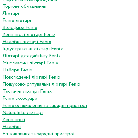
Торгове обладнання
Ліхтарі
Fenix ліхтарі
Велофари Fenix
Кемпінгові ліхтарі Fenix
Налобні ліхтарі Fenix
Індустріальні ліхтарі Fenix
Ліхтарі для дайвінгу Fenix
Мисливські ліхтарі Fenix
Набори Fenix
Повсякденні ліхтарі Fenix
Пошуково-рятувальні ліхтарі Fenix
Тактичні ліхтарі Fenix
Fenix аксесуари
Fenix ел живлення та зарядні пристрої
Naturehike ліхтарі
Кемпінгові
Налобні
Ел живлення та зарядні пристрої