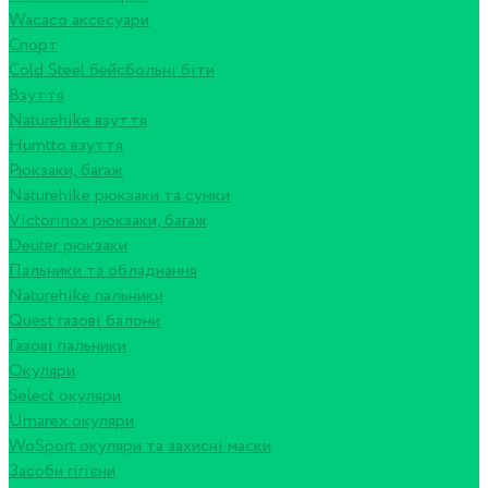
Wacaco аксесуари
Спорт
Cold Steel бейсбольні біти
Взуття
Naturehike взуття
Humtto взуття
Рюкзаки, багаж
Naturehike рюкзаки та сумки
Victorinox рюкзаки, багаж
Deuter рюкзаки
Пальники та обладнання
Naturehike пальники
Quest газові балони
Газові пальники
Окуляри
Select окуляри
Umarex окуляри
WoSport окуляри та захисні маски
Засоби гігієни