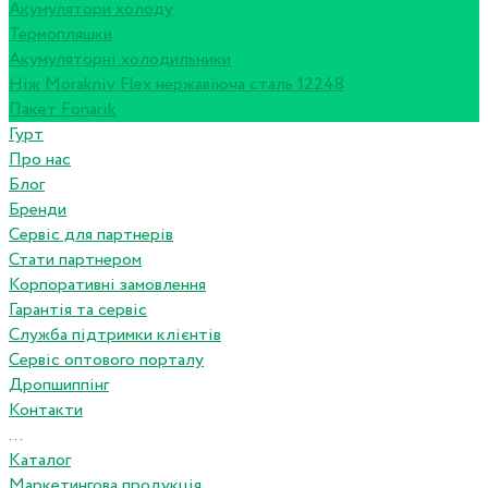
Акумулятори холоду
Термопляшки
Акумуляторні холодильники
Ніж Morakniv Flex нержавіюча сталь 12248
Пакет Fonarik
Гурт
Про нас
Блог
Бренди
Сервіс для партнерів
Стати партнером
Корпоративні замовлення
Гарантія та сервіс
Служба підтримки клієнтів
Сервіс оптового порталу
Дропшиппінг
Контакти
...
Каталог
Маркетингова продукція