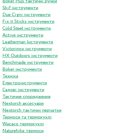
Boker Plus тактичні ручки
Skif інструменти
Due Cigni інструменти
Fix it Sticks інструменти
Сold Steel інструменти
Active інструменти
Leatherman Інструменти
Victorinox інструменти
HX Outdoors інструменти
Benchmade інструменти
Boker інструменти
Техніка
Електроінструменти
Садові інструменти
Тактичне спорядження
Nextorch аксесуари
Nextorch тактичні перчатки
Термоси та термокухлі
Wacaco термокухлі
Naturehike термоси