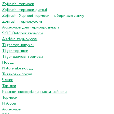
Zojirushi термоси
Zojirushi термоси дитячі
Zojirushi Харчові термоси і набори для ланчу
Zojirushi термокухоль
Аксесуари для термопродукціі
SKIF Outdoor термоси
Aladdin термокухлі
Tiger термокухлі
Tiger термоси
Tiger харчові термоси
Посуд
Naturehike посуд
Титановий посуд
Чашки
Тарілки
Казанки, сковорідки, миски, чайники
Термоси
Набори
Аксесуари