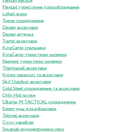
Flextail насоси
Flextail туристичне гідрообладнання
Litheli візки
Tramp спорядження
Deuter аксесуари
Deuter аптечка
Tramp аксесуари
KingCamp спальники
KingCamp туристичні килимки
Кемпинг туристичні килимки
Thermacell аксесуари
Knirps парасолі та аксесуари
Skif Outdoor аксесуари
Cold Steel спорядження та аксесуари
Only Hot грілки
C&amp;M TACTICAL спорядження
Estem душ для військових
Tekmat аксесуари
Сivivi карабіни
Snugpak водонепроникні речі