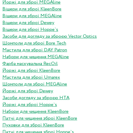
Йоржі для зброї MEGAline
Вішери для зброї KleenBore
Вішери для зброї MEGAline
Вішери для зброї Dewey
Вішери для зброї Hoppe`s
Засоби для догляду за зброєю Vector Optics
Шомполи для зброї Bore Tech
Мастила для зброї DAY Patron
Набори для чищення MEGAline
Фарба маскувальна RecOil
Йоржі для зброї KleenBore
Мастила для зброї Umarex
Шомполи для зброї MEGAline
Йоржі для зброї Dewey
Засоби догляду за зброєю HTA
Йоржі для зброї Hoppe`s
Набори для чищення KleenBore
Патчі для чищення зброї KleenBore
Пуховки для зброї KleenBore
Патчі для чищення зброї Hoppe`s