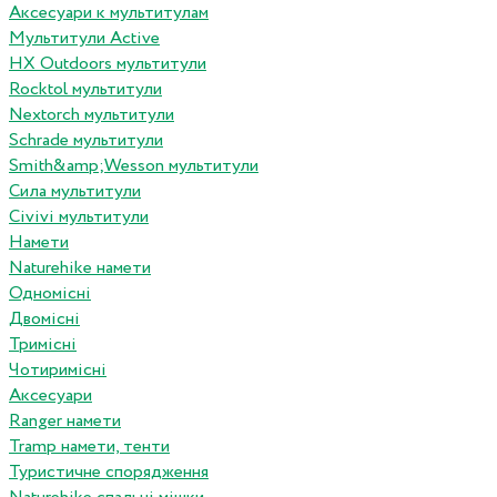
Аксесуари к мультитулам
Мультитули Active
HX Outdoors мультитули
Rocktol мультитули
Nextorch мультитули
Schrade мультитули
Smith&amp;Wesson мультитули
Сила мультитули
Civivi мультитули
Намети
Naturehike намети
Одномісні
Двомісні
Тримісні
Чотиримісні
Аксесуари
Ranger намети
Tramp намети, тенти
Туристичне спорядження