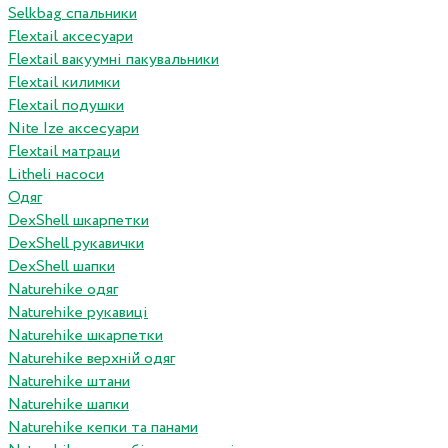
Selkbag спальники
Flextail аксесуари
Flextail вакуумні пакувальники
Flextail килимки
Flextail подушки
Nite Ize аксесуари
Flextail матраци
Litheli насоси
Одяг
DexShell шкарпетки
DexShell рукавички
DexShell шапки
Naturehike одяг
Naturehike рукавиці
Naturehike шкарпетки
Naturehike верхній одяг
Naturehike штани
Naturehike шапки
Naturehike кепки та панами