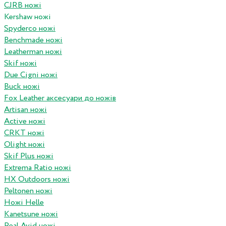
CJRB ножі
Kershaw ножі
Spyderco ножі
Benchmade ножі
Leatherman ножі
Skif ножі
Due Cigni ножі
Buck ножі
Fox Leather аксесуари до ножів
Artisan ножі
Active ножі
CRKT ножі
Olight ножі
Skif Plus ножі
Extrema Ratio ножі
HX Outdoors ножі
Peltonen ножі
Ножі Helle
Kanetsune ножі
Real Avid ножі