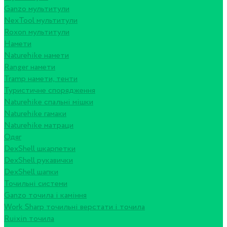
Ganzo мультитули
NexTool мультитули
Roxon мультитули
Намети
Naturehike намети
Ranger намети
Tramp намети, тенти
Туристичне спорядження
Naturehike спальні мішки
Naturehike гамаки
Naturehike матраци
Одяг
DexShell шкарпетки
DexShell рукавички
DexShell шапки
Точильні системи
Ganzo точила і каміння
Work Sharp точильні верстати і точила
Ruixin точила