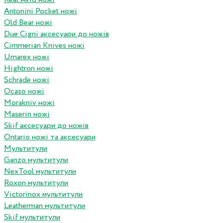
Antonini Pocket ножі
Old Bear ножі
Due Cigni аксесуари до ножів
Cimmerian Knives ножі
Umarex ножі
Hightron ножі
Schrade ножі
Ocaso ножі
Morakniv ножі
Maserin ножі
Skif аксесуари до ножів
Ontario ножі та аксесуари
Мультитули
Ganzo мультитули
NexTool мультитули
Roxon мультитули
Victorinox мультитули
Leatherman мультитули
Skif мультитули