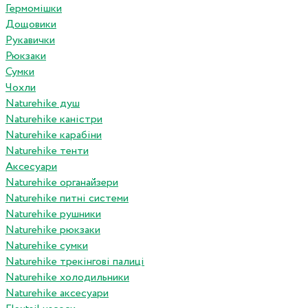
Гермомішки
Дощовики
Рукавички
Рюкзаки
Сумки
Чохли
Naturehike душ
Naturehike каністри
Naturehike карабіни
Naturehike тенти
Аксесуари
Naturehike органайзери
Naturehike питні системи
Naturehike рушники
Naturehike рюкзаки
Naturehike сумки
Naturehike трекінгові палиці
Naturehike холодильники
Naturehike аксесуари