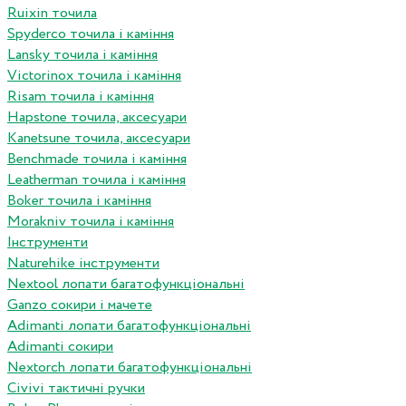
Ruixin точила
Spyderco точила і каміння
Lansky точила і каміння
Victorinox точила і каміння
Risam точила і каміння
Hapstone точила, аксесуари
Kanetsune точила, аксесуари
Benchmade точила і каміння
Leatherman точила і каміння
Boker точила і каміння
Morakniv точила і каміння
Інструменти
Naturehike інструменти
Nextool лопати багатофункціональні
Ganzo сокири і мачете
Adimanti лопати багатофункціональні
Adimanti сокири
Nextorch лопати багатофункціональні
Сivivi тактичні ручки