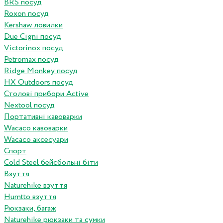
BRS посуд
Roxon посуд
Kershaw ловилки
Due Cigni посуд
Victorinox посуд
Petromax посуд
Ridge Monkey посуд
HX Outdoors посуд
Столові прибори Active
Nextool посуд
Портативні кавоварки
Wacaco кавоварки
Wacaco аксесуари
Спорт
Cold Steel бейсбольні біти
Взуття
Naturehike взуття
Humtto взуття
Рюкзаки, багаж
Naturehike рюкзаки та сумки