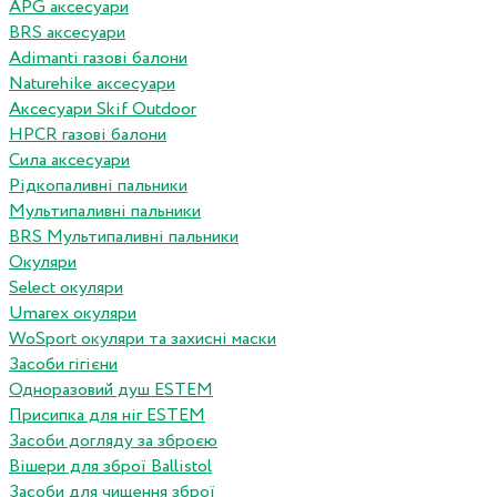
APG аксесуари
BRS аксесуари
Adimanti газові балони
Naturehike аксесуари
Аксесуари Skif Outdoor
HPCR газові балони
Сила аксесуари
Рідкопаливні пальники
Мультипаливні пальники
BRS Мультипаливні пальники
Окуляри
Select окуляри
Umarex окуляри
WoSport окуляри та захисні маски
Засоби гігієни
Одноразовий душ ESTEM
Присипка для ніг ESTEM
Засоби догляду за зброєю
Вішери для зброї Ballistol
Засоби для чищення зброї