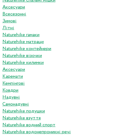
Naturehike спальні мішки
Аксесуари
Всесезонні
Зимові
Літні
Naturehike гамаки
Naturehike матраци
Naturehike контейнери
Naturehike візочки
Naturehike килимки
Аксесуари
Каремати
Кемпінгові
Ковдри
Надувні
Самонадувні
Naturehike подушки
Naturehike взуття
Naturehike водний спорт
Naturehike водонепроникні речі