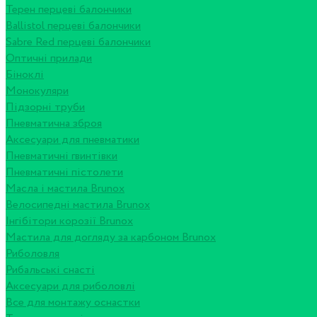
Терен перцеві балончики
Ballistol перцеві балончики
Sabre Red перцеві балончики
Оптичні прилади
Біноклі
Монокуляри
Підзорні труби
Пневматична зброя
Аксесуари для пневматики
Пневматичні гвинтівки
Пневматичні пістолети
Масла і мастила Brunox
Велосипедні мастила Brunox
Інгібітори корозії Brunox
Мастила для догляду за карбоном Brunox
Риболовля
Рибальські снасті
Аксесуари для риболовлі
Все для монтажу оснастки