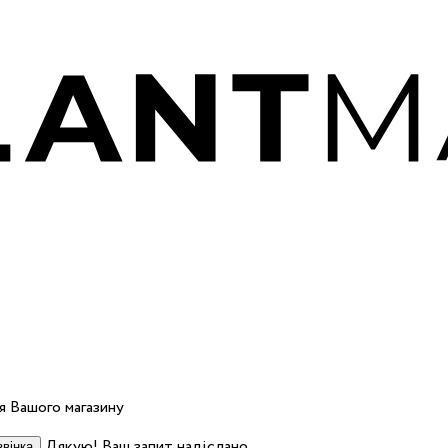
 Вашого магазину
Дякую! Ваш запит надіслано.
вінка