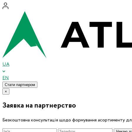
UA
EN
Стати партнером
×
Заявка на партнерство
Безкоштовна консультація щодо формування асортименту для
Чекаю дз