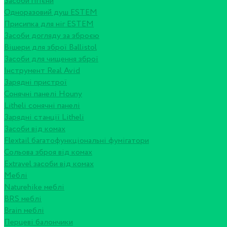
Засоби гігієни
Одноразовий душ ESTEM
Присипка для ніг ESTEM
Засоби догляду за зброєю
Вішери для зброї Ballistol
Засоби для чищення зброї
Інструмент Real Avid
Зарядні пристрої
Сонячні панелі Houny
Litheli сонячні панелі
Зарядні станції Litheli
Засоби від комах
Flextail багатофункціональні фумігатори
Сольова зброя від комах
Extravel засоби від комах
Меблі
Naturehike меблі
BRS меблі
Brain меблі
Перцеві балончики