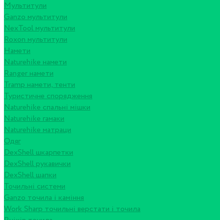
Мультитули
Ganzo мультитули
NexTool мультитули
Roxon мультитули
Намети
Naturehike намети
Ranger намети
Tramp намети, тенти
Туристичне спорядження
Naturehike спальні мішки
Naturehike гамаки
Naturehike матраци
Одяг
DexShell шкарпетки
DexShell рукавички
DexShell шапки
Точильні системи
Ganzo точила і каміння
Work Sharp точильні верстати і точила