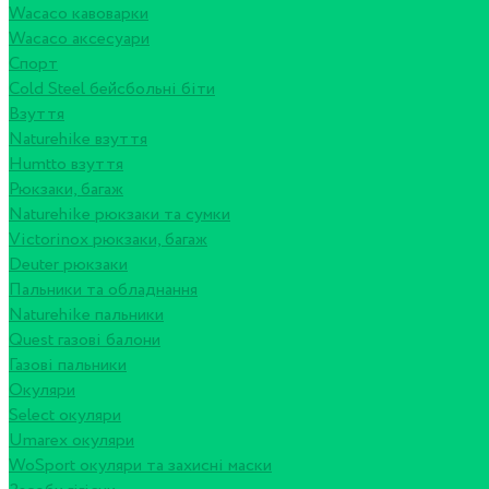
Wacaco кавоварки
Wacaco аксесуари
Спорт
Cold Steel бейсбольні біти
Взуття
Naturehike взуття
Humtto взуття
Рюкзаки, багаж
Naturehike рюкзаки та сумки
Victorinox рюкзаки, багаж
Deuter рюкзаки
Пальники та обладнання
Naturehike пальники
Quest газові балони
Газові пальники
Окуляри
Select окуляри
Umarex окуляри
WoSport окуляри та захисні маски