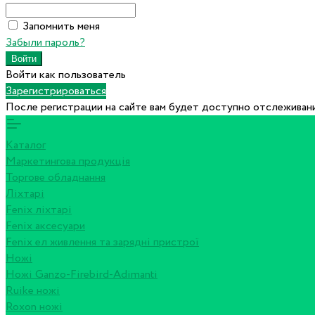
Запомнить меня
Забыли пароль?
Войти как пользователь
Зарегистрироваться
После регистрации на сайте вам будет доступно отслеживани
Каталог
Маркетингова продукція
Торгове обладнання
Ліхтарі
Fenix ліхтарі
Fenix аксесуари
Fenix ел живлення та зарядні пристрої
Ножі
Ножі Ganzo-Firebird-Adimanti
Ruike ножі
Roxon ножi