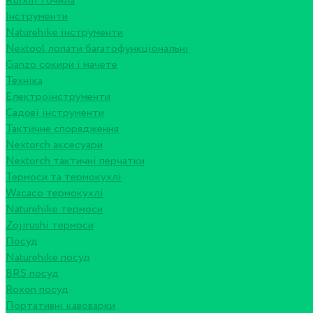
Ruixin точила
Інструменти
Naturehike інструменти
Nextool лопати багатофункціональні
Ganzo сокири і мачете
Техніка
Електроінструменти
Садові інструменти
Тактичне спорядження
Nextorch аксесуари
Nextorch тактичні перчатки
Термоси та термокухлі
Wacaco термокухлі
Naturehike термоси
Zojirushi термоси
Посуд
Naturehike посуд
BRS посуд
Roxon посуд
Портативні кавоварки