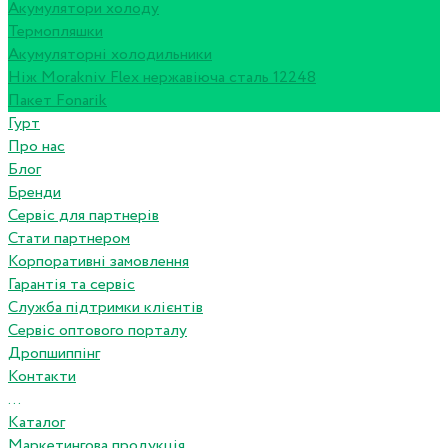
Акумулятори холоду
Термопляшки
Акумуляторні холодильники
Ніж Morakniv Flex нержавіюча сталь 12248
Пакет Fonarik
Гурт
Про нас
Блог
Бренди
Сервіс для партнерів
Стати партнером
Корпоративні замовлення
Гарантія та сервіс
Служба підтримки клієнтів
Сервіс оптового порталу
Дропшиппінг
Контакти
...
Каталог
Маркетингова продукція