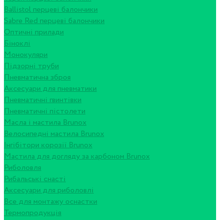
Ballistol перцеві балончики
Sabre Red перцеві балончики
Оптичні прилади
Біноклі
Монокуляри
Підзорні труби
Пневматична зброя
Аксесуари для пневматики
Пневматичні гвинтівки
Пневматичні пістолети
Масла і мастила Brunox
Велосипедні мастила Brunox
Інгібітори корозії Brunox
Мастила для догляду за карбоном Brunox
Риболовля
Рибальські снасті
Аксесуари для риболовлі
Все для монтажу оснастки
Термопродукція