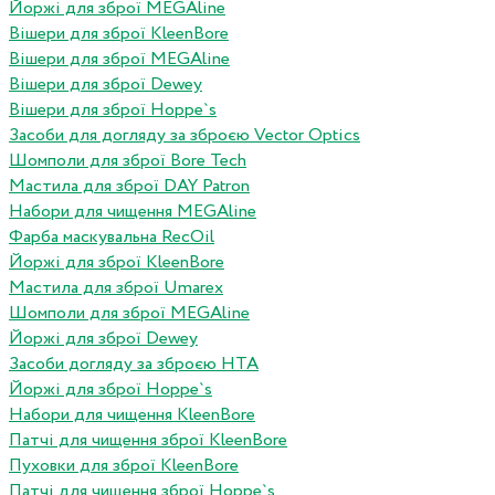
Йоржі для зброї MEGAline
Вішери для зброї KleenBore
Вішери для зброї MEGAline
Вішери для зброї Dewey
Вішери для зброї Hoppe`s
Засоби для догляду за зброєю Vector Optics
Шомполи для зброї Bore Tech
Мастила для зброї DAY Patron
Набори для чищення MEGAline
Фарба маскувальна RecOil
Йоржі для зброї KleenBore
Мастила для зброї Umarex
Шомполи для зброї MEGAline
Йоржі для зброї Dewey
Засоби догляду за зброєю HTA
Йоржі для зброї Hoppe`s
Набори для чищення KleenBore
Патчі для чищення зброї KleenBore
Пуховки для зброї KleenBore
Патчі для чищення зброї Hoppe`s