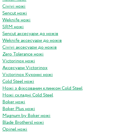
Civivi ножі
Sencut ножі
Weknife ножі
SRM ножі
Sencut аксесуари до ножів
Weknife аксесуари до ножів
Civivi аксесуари до ножів
Zero Tolerance ножі
Victorinox ножі
Аксесуари Victorinox
Victorinox Кухонні ножі
Cold Steel ножі
Ножі з фіксованим клинком Cold Steel
Ножі складні Cold Steel
Boker ножі
Boker Plus ножі
Magnum by Boker ножі
Blade Brothersl ножі
Opinel ножі