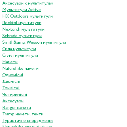
Аксесуари к мультитулам
Мультитули Active
HX Outdoors мультитули
Rocktol мультитули
Nextorch мультитули
Schrade мультитули
Smith&amp;Wesson мультитули
Сила мультитули
Civivi мультитули
Намети
Naturehike намети
Одномісні
Двомісні
Тримісні
Чотиримісні
Аксесуари
Ranger намети
Tramp намети, тенти
Туристичне спорядження