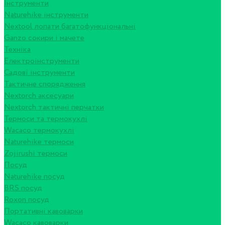
Інструменти
Naturehike інструменти
Nextool лопати багатофункціональні
Ganzo сокири і мачете
Техніка
Електроінструменти
Садові інструменти
Тактичне спорядження
Nextorch аксесуари
Nextorch тактичні перчатки
Термоси та термокухлі
Wacaco термокухлі
Naturehike термоси
Zojirushi термоси
Посуд
Naturehike посуд
BRS посуд
Roxon посуд
Портативні кавоварки
Wacaco кавоварки