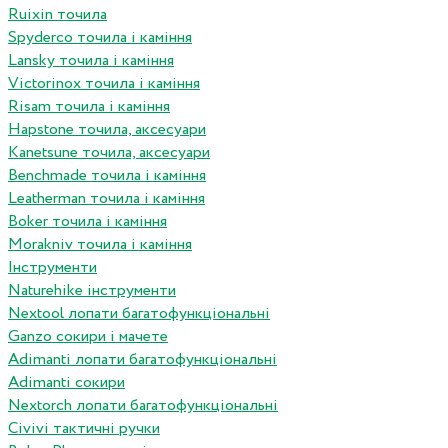
Ruixin точила
Spyderco точила і каміння
Lansky точила і каміння
Victorinox точила і каміння
Risam точила і каміння
Hapstone точила, аксесуари
Kanetsune точила, аксесуари
Benchmade точила і каміння
Leatherman точила і каміння
Boker точила і каміння
Morakniv точила і каміння
Інструменти
Naturehike інструменти
Nextool лопати багатофункціональні
Ganzo сокири і мачете
Adimanti лопати багатофункціональні
Adimanti сокири
Nextorch лопати багатофункціональні
Сivivi тактичні ручки