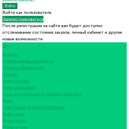
Войти как пользователь
Зарегистрироваться
После регистрации на сайте вам будет доступно
отслеживание состояния заказов, личный кабинет и другие
новые возможности
Каталог
Маркетингова продукція
Торгове обладнання
Ліхтарі
Fenix ліхтарі
Fenix аксесуари
Fenix ел живлення та зарядні пристрої
Ножі
Ножі Ganzo-Firebird-Adimanti
Ruike ножі
Roxon ножi
Мультитули