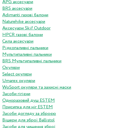
APG аксесуари
BRS аксесуари
Adimanti газові балони
Naturehike аксесуари
Аксесуари Skif Outdoor
HPCR газові балони
Сила аксесуари
Рідкопаливні пальники
Мультипаливні пальники
BRS Мультипаливні пальники
Окуляри
Select окуляри
Umarex окуляри
WoSport окуляри та захисні маски
Засоби гігієни
Одноразовий душ ESTEM
Присипка для ніг ESTEM
Засоби догляду за зброєю
Вішери для зброї Ballistol
Засоби для чищення зброї