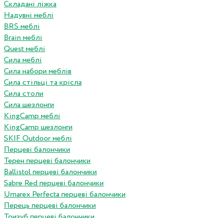
Складані ліжка
Надувні меблі
BRS меблі
Brain меблі
Quest меблі
Сила меблі
Сила набори меблів
Сила стільці та крісла
Сила столи
Сила шезлонги
KingCamp меблі
KingCamp шезлонги
SKIF Outdoor меблі
Перцеві балончики
Терен перцеві балончики
Ballistol перцеві балончики
Sabre Red перцеві балончики
Umarex Perfecta перцеві балончики
Перець перцеві балончики
Тризуб перцеві балончики