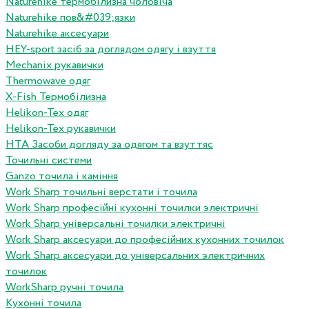
Naturehike термобілизна чоловіча
Naturehike пов&#039;язки
Naturehike аксесуари
HEY-sport засіб за доглядом одягу і взуття
Mechanix рукавички
Thermowave одяг
X-Fish Термобілизна
Helikon-Tex одяг
Helikon-Tex рукавички
HTA Засоби догляду за одягом та взуттяс
Точильні системи
Ganzo точила і каміння
Work Sharp точильні верстати і точила
Work Sharp професiйнi кухоннi точилки электричнi
Work Sharp унiверсальнi точилки электричнi
Work Sharp аксесуари до професiйних кухонних точилок
Work Sharp аксесуари до унiверсальних электричних
точилок
WorkSharp ручні точила
Кухонні точила