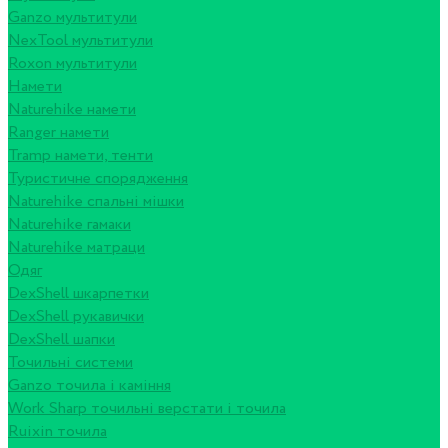
Ganzo мультитули
NexTool мультитули
Roxon мультитули
Намети
Naturehike намети
Ranger намети
Tramp намети, тенти
Туристичне спорядження
Naturehike спальні мішки
Naturehike гамаки
Naturehike матраци
Одяг
DexShell шкарпетки
DexShell рукавички
DexShell шапки
Точильні системи
Ganzo точила і каміння
Work Sharp точильні верстати і точила
Ruixin точила