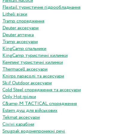
Flextail насоси
Flextail туристичне гідрообладнання
Litheli візки
Tramp спорядження
Deuter аксесуари
Deuter аптечка
Tramp аксесуари
KingCamp спальники
KingCamp туристичні килимки
Кемпинг туристичні килимки
Thermacell аксесуари
Knirps парасолі та аксесуари
Skif Outdoor аксесуари
Cold Steel спорядження та аксесуари
Only Hot грілки
C&amp;M TACTICAL спорядження
Estem душ для військових
Tekmat аксесуари
Сivivi карабіни
Snugpak водонепроникні речі