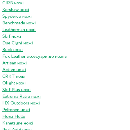
CJRB ножі
Kershaw ножі
Spyderco ножі
Benchmade ножі
Leatherman ножі
Skif ножі
Due Cigni ножі
Buck ножі
Fox Leather аксесуари до ножів
Artisan ножі
Active ножі
CRKT ножі
Olight ножі
Skif Plus ножі
Extrema Ratio ножі
HX Outdoors ножі
Peltonen ножі
Ножі Helle
Kanetsune ножі
Real Avid ножі