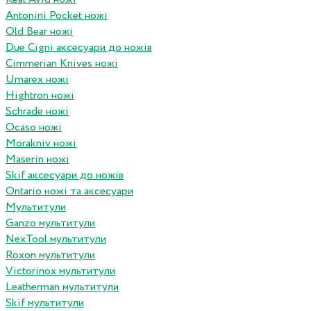
Antonini Pocket ножі
Old Bear ножі
Due Cigni аксесуари до ножів
Cimmerian Knives ножі
Umarex ножі
Hightron ножі
Schrade ножі
Ocaso ножі
Morakniv ножі
Maserin ножі
Skif аксесуари до ножів
Ontario ножі та аксесуари
Мультитули
Ganzo мультитули
NexTool мультитули
Roxon мультитули
Victorinox мультитули
Leatherman мультитули
Skif мультитули