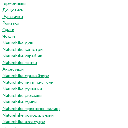
Гермомішки
Дощовики
Рукавички
Рюкзаки
Сумки
Чохли
Naturehike душ
Naturehike каністри
Naturehike карабіни
Naturehike тенти
Аксесуари
Naturehike органайзери
Naturehike питні системи
Naturehike рушники
Naturehike рюкзаки
Naturehike сумки
Naturehike трекінгові палиці
Naturehike холодильники
Naturehike аксесуари