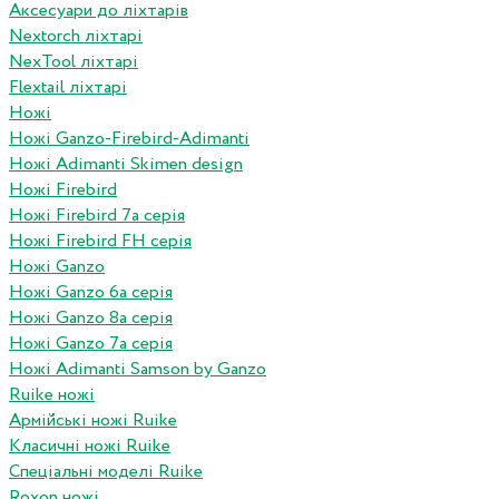
Аксесуари до ліхтарів
Nextorch ліхтарі
NexTool ліхтарі
Flextail ліхтарі
Ножі
Ножі Ganzo-Firebird-Adimanti
Ножі Adimanti Skimen design
Ножі Firebird
Ножі Firebird 7а серія
Ножі Firebird FH серія
Ножі Ganzo
Ножі Ganzo 6а серія
Ножі Ganzo 8а серія
Ножі Ganzo 7а серія
Ножі Adimanti Samson by Ganzo
Ruike ножі
Армійські ножі Ruike
Класичні ножі Ruike
Спеціальні моделі Ruike
Roxon ножi