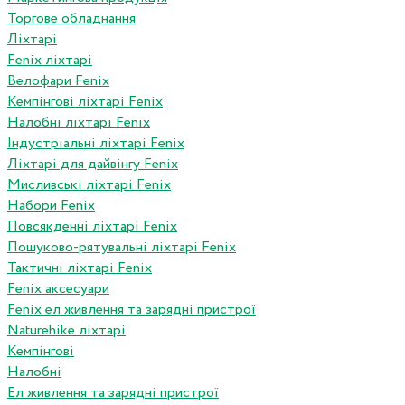
Торгове обладнання
Ліхтарі
Fenix ліхтарі
Велофари Fenix
Кемпінгові ліхтарі Fenix
Налобні ліхтарі Fenix
Індустріальні ліхтарі Fenix
Ліхтарі для дайвінгу Fenix
Мисливські ліхтарі Fenix
Набори Fenix
Повсякденні ліхтарі Fenix
Пошуково-рятувальні ліхтарі Fenix
Тактичні ліхтарі Fenix
Fenix аксесуари
Fenix ел живлення та зарядні пристрої
Naturehike ліхтарі
Кемпінгові
Налобні
Ел живлення та зарядні пристрої