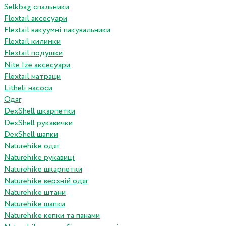
Selkbag спальники
Flextail аксесуари
Flextail вакуумні пакувальники
Flextail килимки
Flextail подушки
Nite Ize аксесуари
Flextail матраци
Litheli насоси
Одяг
DexShell шкарпетки
DexShell рукавички
DexShell шапки
Naturehike одяг
Naturehike рукавиці
Naturehike шкарпетки
Naturehike верхній одяг
Naturehike штани
Naturehike шапки
Naturehike кепки та панами