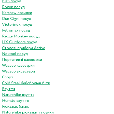
BRS посуд
Roxon посуд
Kershaw ловилки
Due Cigni посуд
Victorinox посуд
Petromax посуд
Ridge Monkey посуд
HX Outdoors посуд
Столові прибори Active
Nextool посуд
Портативні кавоварки
Wacaco кавоварки
Wacaco аксесуари
Спорт
Cold Steel бейсбольні біти
Взуття
Naturehike взуття
Humtto взуття
Рюкзаки, багаж
Naturehike рюкзаки та сумки