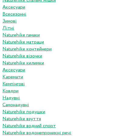
Naturehike спальні мішки
Аксесуари
Всесезонні
Зимові
Літні
Naturehike гамаки
Naturehike матраци
Naturehike контейнери
Naturehike візочки
Naturehike килимки
Аксесуари
Каремати
Кемпінгові
Ковдри
Надувні
Самонадувні
Naturehike подушки
Naturehike взуття
Naturehike водний спорт
Naturehike водонепроникні речі