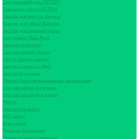
Одноразовий душ ESTEM
Присипка для ніг ESTEM
Засоби догляду за зброєю
Вішери для зброї Ballistol
Засоби для чищення зброї
Інструмент Real Avid
Зарядні пристрої
Сонячні панелі Houny
Litheli сонячні панелі
Зарядні станції Litheli
Засоби від комах
Flextail багатофункціональні фумігатори
Сольова зброя від комах
Extravel засоби від комах
Меблі
Naturehike меблі
BRS меблі
Brain меблі
Перцеві балончики
Терен перцеві балончики