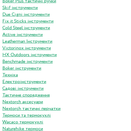
Boker Plus тактичні ручки
Skif інструменти
Due Cigni інструменти
Fix it Sticks інструменти
Сold Steel інструменти
Active інструменти
Leatherman Інструменти
Victorinox інструменти
HX Outdoors інструменти
Benchmade інструменти
Boker інструменти
Техніка
Електроінструменти
Садові інструменти
Тактичне спорядження
Nextorch аксесуари
Nextorch тактичні перчатки
Термоси та термокухлі
Wacaco термокухлі
Naturehike термоси