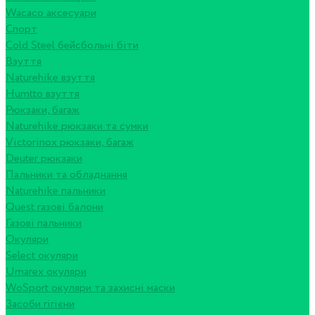
Wacaco аксесуари
Спорт
Cold Steel бейсбольні біти
Взуття
Naturehike взуття
Humtto взуття
Рюкзаки, багаж
Naturehike рюкзаки та сумки
Victorinox рюкзаки, багаж
Deuter рюкзаки
Пальники та обладнання
Naturehike пальники
Quest газові балони
Газові пальники
Окуляри
Select окуляри
Umarex окуляри
WoSport окуляри та захисні маски
Засоби гігієни