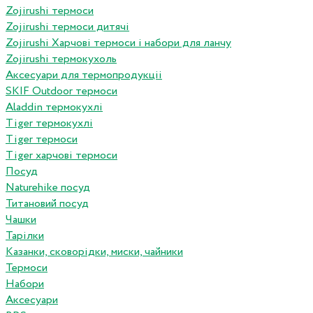
Zojirushi термоси
Zojirushi термоси дитячі
Zojirushi Харчові термоси і набори для ланчу
Zojirushi термокухоль
Аксесуари для термопродукціі
SKIF Outdoor термоси
Aladdin термокухлі
Tiger термокухлі
Tiger термоси
Tiger харчові термоси
Посуд
Naturehike посуд
Титановий посуд
Чашки
Тарілки
Казанки, сковорідки, миски, чайники
Термоси
Набори
Аксесуари