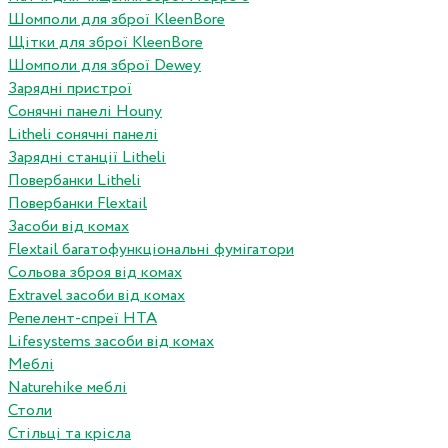
Шомполи для зброї KleenBore
Щітки для зброї KleenBore
Шомполи для зброї Dewey
Зарядні пристрої
Сонячні панелі Houny
Litheli сонячні панелі
Зарядні станції Litheli
Повербанки Litheli
Повербанки Flextail
Засоби від комах
Flextail багатофункціональні фумігатори
Сольова зброя від комах
Extravel засоби від комах
Репелент-спреї HTA
Lifesystems засоби від комах
Меблі
Naturehike меблі
Столи
Стільці та крісла