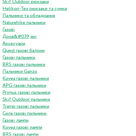
Skif Outdoor рюкзаки
Helikon-Tex рюкзаки та сумки
Пальники та обладнання
Naturehike пальники
Газові
Дров&#039;яні
Аксесуари
Quest газові балони
Газові пальники
BRS газові пальники
Пальники Ganzo
Kovea газові пальники
APG газові пальники
Primus газові пальники
Skif Outdoor пальники
Tramp газові пальники
Сила газові пальники
Газові лампи
Kovea газові лампи
BRS газові лампи