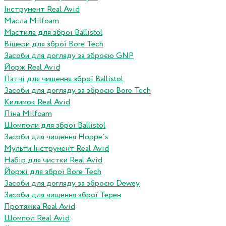
Інструмент Real Avid
Масла Milfoam
Мастила для зброї Ballistol
Вішери для зброї Bore Tech
Засоби для догляду за зброєю GNP
Йорж Real Avid
Патчі для чищення зброї Ballistol
Засоби для догляду за зброєю Bore Tech
Килимок Real Avid
Піна Milfoam
Шомполи для зброї Ballistol
Засоби для чищення Hoppe`s
Мульти Інструмент Real Avid
Набір для чистки Real Avid
Йоржі для зброї Bore Tech
Засоби для догляду за зброєю Dewey
Засоби для чищення зброї Терен
Протяжка Real Avid
Шомпол Real Avid