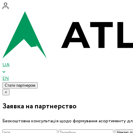
UA
EN
Стати партнером
×
Заявка на партнерство
Безкоштовна консультація щодо формування асортименту для
Чекаю дз