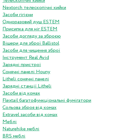
Телескопічні кийки
Nextorch телескопічні кийки
Засоби гігієни
Одноразовий душ ESTEM
Присипка для ніг ESTEM
Засоби догляду за зброєю
Вішери для зброї Ballistol
Засоби для чищення зброї
Інструмент Real Avid
Зарядні пристрої
Сонячні панелі Houny
Litheli сонячні панелі
Зарядні станції Litheli
Засоби від комах
Flextail багатофункціональні фумігатори
Сольова зброя від комах
Extravel засоби від комах
Меблі
Naturehike меблі
BRS меблі