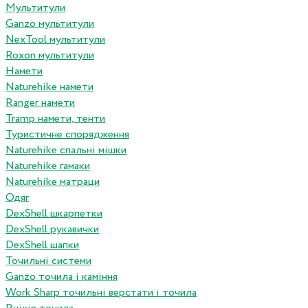
Мультитули
Ganzo мультитули
NexTool мультитули
Roxon мультитули
Намети
Naturehike намети
Ranger намети
Tramp намети, тенти
Туристичне спорядження
Naturehike спальні мішки
Naturehike гамаки
Naturehike матраци
Одяг
DexShell шкарпетки
DexShell рукавички
DexShell шапки
Точильні системи
Ganzo точила і каміння
Work Sharp точильні верстати і точила