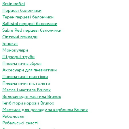
Brain меблі
Перцеві балончики
Терен перцеві балончики
Ballistol перцеві балончики
Sabre Red перцеві балончики
Оптичні прилади
Біноклі
Монокуляри
Підзорні труби
Пневматична зброя
Аксесуари для пневматики
Пневматичні гвинтівки
Пневматичні пістолети
Масла і мастила Brunox
Велосипедні мастила Brunox
Інгібітори корозії Brunox
Мастила для догляду за карбоном Brunox
Риболовля
Рибальські снасті