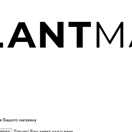
 Вашого магазину
Дякую! Ваш запит надіслано.
вінка