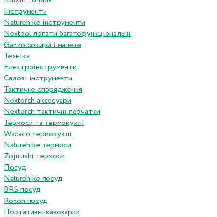
Ruixin точила
Інструменти
Naturehike інструменти
Nextool лопати багатофункціональні
Ganzo сокири і мачете
Техніка
Електроінструменти
Садові інструменти
Тактичне спорядження
Nextorch аксесуари
Nextorch тактичні перчатки
Термоси та термокухлі
Wacaco термокухлі
Naturehike термоси
Zojirushi термоси
Посуд
Naturehike посуд
BRS посуд
Roxon посуд
Портативні кавоварки