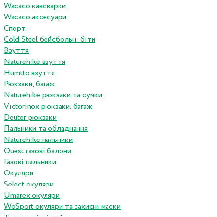
Wacaco кавоварки
Wacaco аксесуари
Спорт
Cold Steel бейсбольні біти
Взуття
Naturehike взуття
Humtto взуття
Рюкзаки, багаж
Naturehike рюкзаки та сумки
Victorinox рюкзаки, багаж
Deuter рюкзаки
Пальники та обладнання
Naturehike пальники
Quest газові балони
Газові пальники
Окуляри
Select окуляри
Umarex окуляри
WoSport окуляри та захисні маски