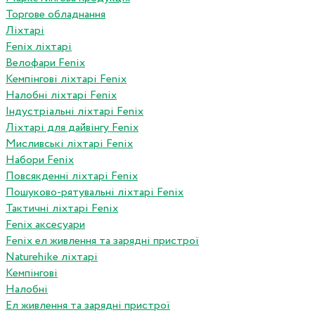
Торгове обладнання
Ліхтарі
Fenix ліхтарі
Велофари Fenix
Кемпінгові ліхтарі Fenix
Налобні ліхтарі Fenix
Індустріальні ліхтарі Fenix
Ліхтарі для дайвінгу Fenix
Мисливські ліхтарі Fenix
Набори Fenix
Повсякденні ліхтарі Fenix
Пошуково-рятувальні ліхтарі Fenix
Тактичні ліхтарі Fenix
Fenix аксесуари
Fenix ел живлення та зарядні пристрої
Naturehike ліхтарі
Кемпінгові
Налобні
Ел живлення та зарядні пристрої