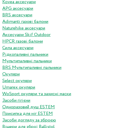
Kovea аксесуари
APG аксесуари
BRS аксесуари
Adimanti газові балони
Naturehike аксесуари
Аксесуари Skif Outdoor
HPCR газові балони
Сила аксесуари
Рідкопаливні пальники
Мультипаливні пальники
BRS Мультипаливні пальники
Окуляри
Select окуляри
Umarex окуляри
WoSport окуляри та захисні маски
Засоби гігієни
Одноразовий душ ESTEM
Присипка для ніг ESTEM
Засоби догляду за зброєю
Вішери для зброї Ballistol