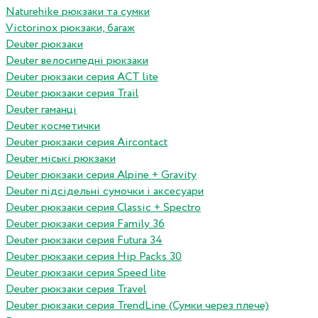
Naturehike рюкзаки та сумки
Victorinox рюкзаки, багаж
Deuter рюкзаки
Deuter велосипедні рюкзаки
Deuter рюкзаки серия ACT lite
Deuter рюкзаки серия Trail
Deuter гаманці
Deuter косметички
Deuter рюкзаки серия Aircontact
Deuter міські рюкзаки
Deuter рюкзаки серия Alpine + Gravity
Deuter підсідельні сумочки і аксесуари
Deuter рюкзаки серия Classic + Spectro
Deuter рюкзаки серия Family 36
Deuter рюкзаки серия Futura 34
Deuter рюкзаки серия Hip Packs 30
Deuter рюкзаки серия Speed lite
Deuter рюкзаки серия Travel
Deuter рюкзаки серия TrendLine (Сумки через плече)