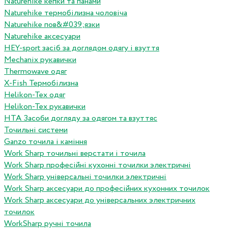
Naturehike кепки та панами
Naturehike термобілизна чоловіча
Naturehike пов&#039;язки
Naturehike аксесуари
HEY-sport засіб за доглядом одягу і взуття
Mechanix рукавички
Thermowave одяг
X-Fish Термобілизна
Helikon-Tex одяг
Helikon-Tex рукавички
HTA Засоби догляду за одягом та взуттяс
Точильні системи
Ganzo точила і каміння
Work Sharp точильні верстати і точила
Work Sharp професiйнi кухоннi точилки электричнi
Work Sharp унiверсальнi точилки электричнi
Work Sharp аксесуари до професiйних кухонних точилок
Work Sharp аксесуари до унiверсальних электричних
точилок
WorkSharp ручні точила