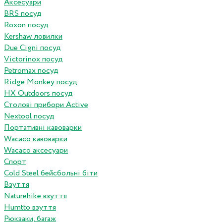
Аксесуари
BRS посуд
Roxon посуд
Kershaw ловилки
Due Cigni посуд
Victorinox посуд
Petromax посуд
Ridge Monkey посуд
HX Outdoors посуд
Столові прибори Active
Nextool посуд
Портативні кавоварки
Wacaco кавоварки
Wacaco аксесуари
Спорт
Cold Steel бейсбольні біти
Взуття
Naturehike взуття
Humtto взуття
Рюкзаки, багаж