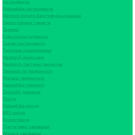
Інструменти
Naturehike інструменти
Nextool лопати багатофункціональні
Ganzo сокири і мачете
Техніка
Електроінструменти
Садові інструменти
Тактичне спорядження
Nextorch аксесуари
Nextorch тактичні перчатки
Термоси та термокухлі
Wacaco термокухлі
Naturehike термоси
Zojirushi термоси
Посуд
Naturehike посуд
BRS посуд
Roxon посуд
Портативні кавоварки
Wacaco кавоварки