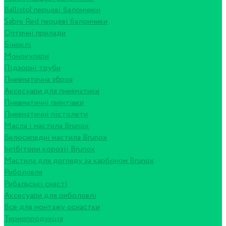
Ballistol перцеві балончики
Sabre Red перцеві балончики
Оптичні прилади
Біноклі
Монокуляри
Підзорні труби
Пневматична зброя
Аксесуари для пневматики
Пневматичні гвинтівки
Пневматичні пістолети
Масла і мастила Brunox
Велосипедні мастила Brunox
Інгібітори корозії Brunox
Мастила для догляду за карбоном Brunox
Риболовля
Рибальські снасті
Аксесуари для риболовлі
Все для монтажу оснастки
Термопродукція