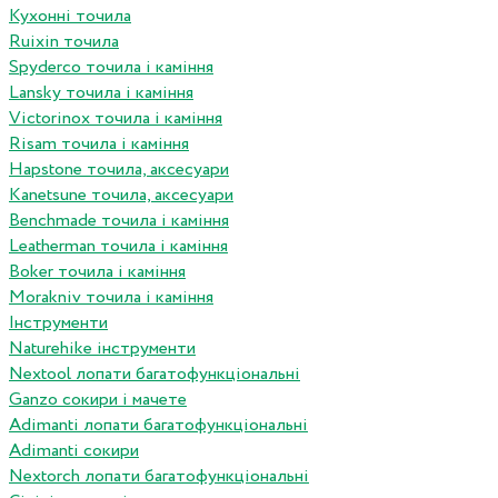
Кухонні точила
Ruixin точила
Spyderco точила і каміння
Lansky точила і каміння
Victorinox точила і каміння
Risam точила і каміння
Hapstone точила, аксесуари
Kanetsune точила, аксесуари
Benchmade точила і каміння
Leatherman точила і каміння
Boker точила і каміння
Morakniv точила і каміння
Інструменти
Naturehike інструменти
Nextool лопати багатофункціональні
Ganzo сокири і мачете
Adimanti лопати багатофункціональні
Adimanti сокири
Nextorch лопати багатофункціональні