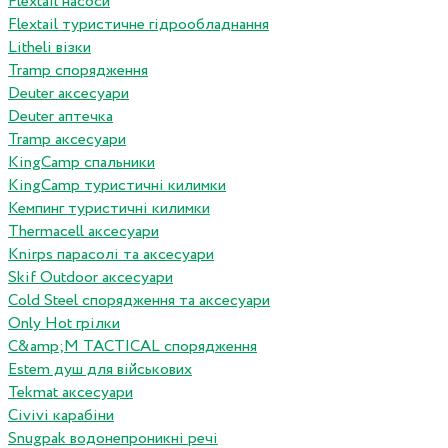
Flextail насоси
Flextail туристичне гідрообладнання
Litheli візки
Tramp спорядження
Deuter аксесуари
Deuter аптечка
Tramp аксесуари
KingCamp спальники
KingCamp туристичні килимки
Кемпинг туристичні килимки
Thermacell аксесуари
Knirps парасолі та аксесуари
Skif Outdoor аксесуари
Cold Steel спорядження та аксесуари
Only Hot грілки
C&amp;M TACTICAL спорядження
Estem душ для військових
Tekmat аксесуари
Сivivi карабіни
Snugpak водонепроникні речі