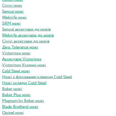
Civivi ножі
Sencut ножі
Weknife ножі
SRM ножі
Sencut аксесуари до ножів
Weknife аксесуари до ножів
Civivi аксесуари до ножів
Zero Tolerance ножі
Victorinox ножі
Аксесуари Victorinox
Victorinox Кухонні ножі
Cold Steel ножі
Ножі з фіксованим клинком Cold Steel
Ножі складні Cold Steel
Boker ножі
Boker Plus ножі
Magnum by Boker ножі
Blade Brothersl ножі
Opinel ножі