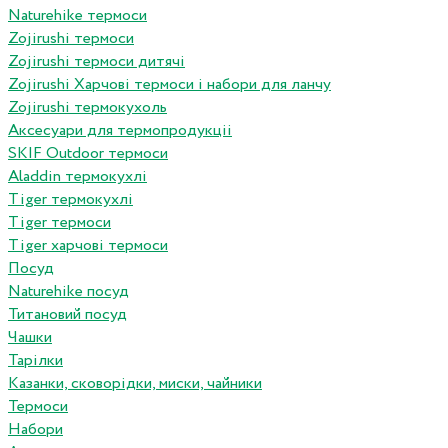
Naturehike термоси
Zojirushi термоси
Zojirushi термоси дитячі
Zojirushi Харчові термоси і набори для ланчу
Zojirushi термокухоль
Аксесуари для термопродукціі
SKIF Outdoor термоси
Aladdin термокухлі
Tiger термокухлі
Tiger термоси
Tiger харчові термоси
Посуд
Naturehike посуд
Титановий посуд
Чашки
Тарілки
Казанки, сковорідки, миски, чайники
Термоси
Набори