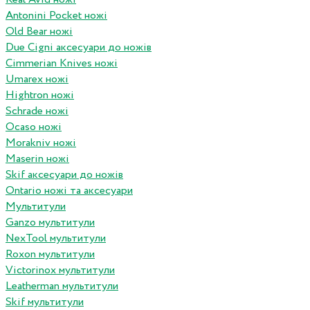
Antonini Pocket ножі
Old Bear ножі
Due Cigni аксесуари до ножів
Cimmerian Knives ножі
Umarex ножі
Hightron ножі
Schrade ножі
Ocaso ножі
Morakniv ножі
Maserin ножі
Skif аксесуари до ножів
Ontario ножі та аксесуари
Мультитули
Ganzo мультитули
NexTool мультитули
Roxon мультитули
Victorinox мультитули
Leatherman мультитули
Skif мультитули