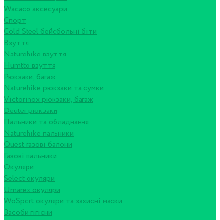
Wacaco аксесуари
Спорт
Cold Steel бейсбольні біти
Взуття
Naturehike взуття
Humtto взуття
Рюкзаки, багаж
Naturehike рюкзаки та сумки
Victorinox рюкзаки, багаж
Deuter рюкзаки
Пальники та обладнання
Naturehike пальники
Quest газові балони
Газові пальники
Окуляри
Select окуляри
Umarex окуляри
WoSport окуляри та захисні маски
Засоби гігієни