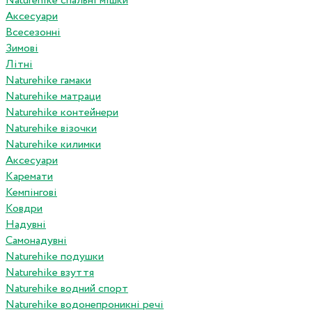
Naturehike спальні мішки
Аксесуари
Всесезонні
Зимові
Літні
Naturehike гамаки
Naturehike матраци
Naturehike контейнери
Naturehike візочки
Naturehike килимки
Аксесуари
Каремати
Кемпінгові
Ковдри
Надувні
Самонадувні
Naturehike подушки
Naturehike взуття
Naturehike водний спорт
Naturehike водонепроникні речі