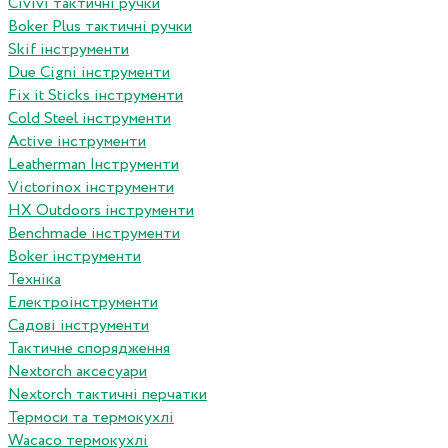
Сivivi тактичні ручки
Boker Plus тактичні ручки
Skif інструменти
Due Cigni інструменти
Fix it Sticks інструменти
Сold Steel інструменти
Active інструменти
Leatherman Інструменти
Victorinox інструменти
HX Outdoors інструменти
Benchmade інструменти
Boker інструменти
Техніка
Електроінструменти
Садові інструменти
Тактичне спорядження
Nextorch аксесуари
Nextorch тактичні перчатки
Термоси та термокухлі
Wacaco термокухлі