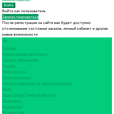
Войти как пользователь
Зарегистрироваться
После регистрации на сайте вам будет доступно
отслеживание состояния заказов, личный кабинет и другие
новые возможности
Каталог
Маркетингова продукція
Торгове обладнання
Ліхтарі
Fenix ліхтарі
Fenix аксесуари
Fenix ел живлення та зарядні пристрої
Ножі
Ножі Ganzo-Firebird-Adimanti
Ruike ножі
Roxon ножi
Мультитули