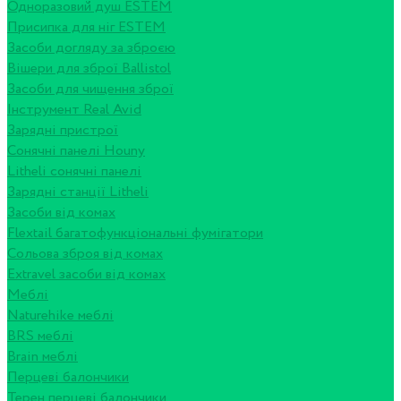
Одноразовий душ ESTEM
Присипка для ніг ESTEM
Засоби догляду за зброєю
Вішери для зброї Ballistol
Засоби для чищення зброї
Інструмент Real Avid
Зарядні пристрої
Сонячні панелі Houny
Litheli сонячні панелі
Зарядні станції Litheli
Засоби від комах
Flextail багатофункціональні фумігатори
Сольова зброя від комах
Extravel засоби від комах
Меблі
Naturehike меблі
BRS меблі
Brain меблі
Перцеві балончики
Терен перцеві балончики