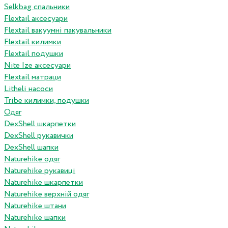
Selkbag спальники
Flextail аксесуари
Flextail вакуумні пакувальники
Flextail килимки
Flextail подушки
Nite Ize аксесуари
Flextail матраци
Litheli насоси
Tribe килимки, подушки
Одяг
DexShell шкарпетки
DexShell рукавички
DexShell шапки
Naturehike одяг
Naturehike рукавиці
Naturehike шкарпетки
Naturehike верхній одяг
Naturehike штани
Naturehike шапки