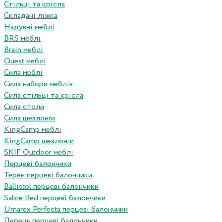
Стільці та крісла
Складані ліжка
Надувні меблі
BRS меблі
Brain меблі
Quest меблі
Сила меблі
Сила набори меблів
Сила стільці та крісла
Сила столи
Сила шезлонги
KingCamp меблі
KingCamp шезлонги
SKIF Outdoor меблі
Перцеві балончики
Терен перцеві балончики
Ballistol перцеві балончики
Sabre Red перцеві балончики
Umarex Perfecta перцеві балончики
Перець перцеві балончики