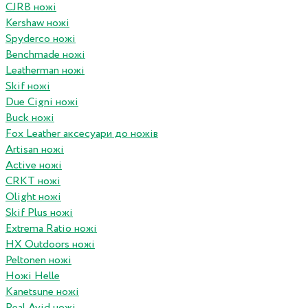
CJRB ножі
Kershaw ножі
Spyderco ножі
Benchmade ножі
Leatherman ножі
Skif ножі
Due Cigni ножі
Buck ножі
Fox Leather аксесуари до ножів
Artisan ножі
Active ножі
CRKT ножі
Olight ножі
Skif Plus ножі
Extrema Ratio ножі
HX Outdoors ножі
Peltonen ножі
Ножі Helle
Kanetsune ножі
Real Avid ножі