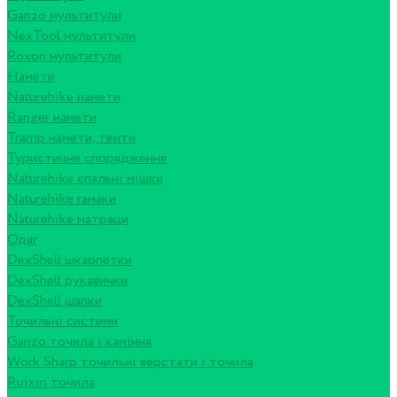
Ganzo мультитули
NexTool мультитули
Roxon мультитули
Намети
Naturehike намети
Ranger намети
Tramp намети, тенти
Туристичне спорядження
Naturehike спальні мішки
Naturehike гамаки
Naturehike матраци
Одяг
DexShell шкарпетки
DexShell рукавички
DexShell шапки
Точильні системи
Ganzo точила і каміння
Work Sharp точильні верстати і точила
Ruixin точила