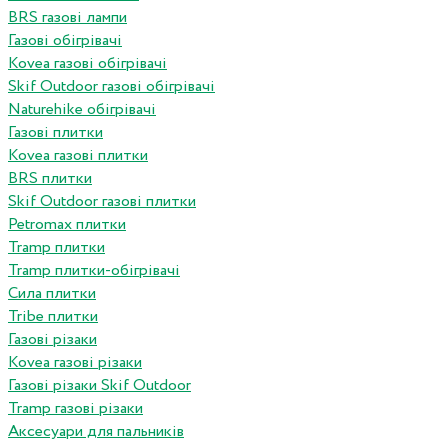
BRS газові лампи
Газові обігрівачі
Kovea газові обігрівачі
Skif Outdoor газові обігрівачі
Naturehike обігрівачі
Газові плитки
Kovea газові плитки
BRS плитки
Skif Outdoor газові плитки
Petromax плитки
Tramp плитки
Tramp плитки-обігрівачі
Сила плитки
Tribe плитки
Газові різаки
Kovea газові різаки
Газові різаки Skif Outdoor
Tramp газові різаки
Аксесуари для пальників