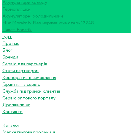
Акумулятори холоду
Термопляшки
Акумуляторні холодильники
Ніж Morakniv Flex нержавіюча сталь 12248
Пакет Fonarik
Гурт
Про нас
Блог
Бренди
Сервіс для партнерів
Стати партнером
Корпоративні замовлення
Гарантія та сервіс
Служба підтримки клієнтів
Сервіс оптового порталу
Дропшиппінг
Контакти
...
Каталог
Маркетингова продукція