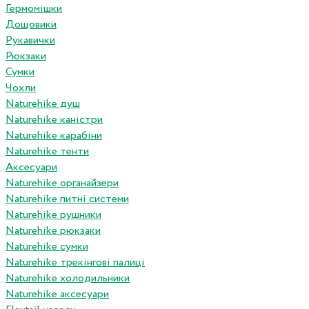
Гермомішки
Дощовики
Рукавички
Рюкзаки
Сумки
Чохли
Naturehike душ
Naturehike каністри
Naturehike карабіни
Naturehike тенти
Аксесуари
Naturehike органайзери
Naturehike питні системи
Naturehike рушники
Naturehike рюкзаки
Naturehike сумки
Naturehike трекінгові палиці
Naturehike холодильники
Naturehike аксесуари