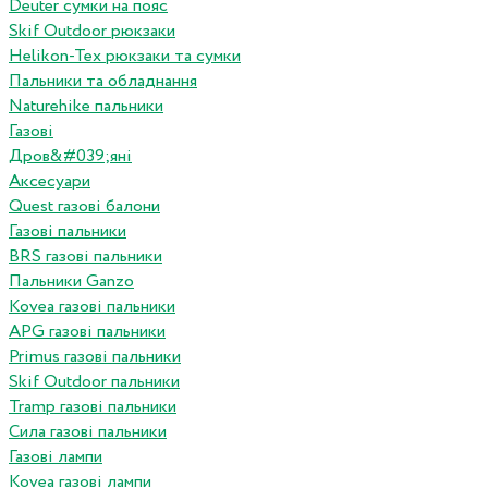
Deuter сумки на пояс
Skif Outdoor рюкзаки
Helikon-Tex рюкзаки та сумки
Пальники та обладнання
Naturehike пальники
Газові
Дров&#039;яні
Аксесуари
Quest газові балони
Газові пальники
BRS газові пальники
Пальники Ganzo
Kovea газові пальники
APG газові пальники
Primus газові пальники
Skif Outdoor пальники
Tramp газові пальники
Сила газові пальники
Газові лампи
Kovea газові лампи