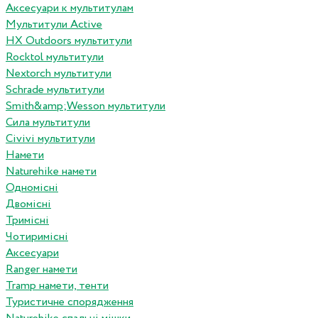
Аксесуари к мультитулам
Мультитули Active
HX Outdoors мультитули
Rocktol мультитули
Nextorch мультитули
Schrade мультитули
Smith&amp;Wesson мультитули
Сила мультитули
Civivi мультитули
Намети
Naturehike намети
Одномісні
Двомісні
Тримісні
Чотиримісні
Аксесуари
Ranger намети
Tramp намети, тенти
Туристичне спорядження