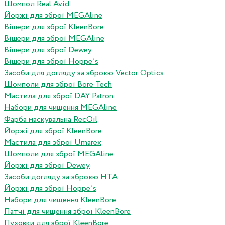
Шомпол Real Avid
Йоржі для зброї MEGAline
Вішери для зброї KleenBore
Вішери для зброї MEGAline
Вішери для зброї Dewey
Вішери для зброї Hoppe`s
Засоби для догляду за зброєю Vector Optics
Шомполи для зброї Bore Tech
Мастила для зброї DAY Patron
Набори для чищення MEGAline
Фарба маскувальна RecOil
Йоржі для зброї KleenBore
Мастила для зброї Umarex
Шомполи для зброї MEGAline
Йоржі для зброї Dewey
Засоби догляду за зброєю HTA
Йоржі для зброї Hoppe`s
Набори для чищення KleenBore
Патчі для чищення зброї KleenBore
Пуховки для зброї KleenBore