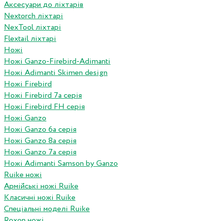
Аксесуари до ліхтарів
Nextorch ліхтарі
NexTool ліхтарі
Flextail ліхтарі
Ножі
Ножі Ganzo-Firebird-Adimanti
Ножі Adimanti Skimen design
Ножі Firebird
Ножі Firebird 7а серія
Ножі Firebird FH серія
Ножі Ganzo
Ножі Ganzo 6а серія
Ножі Ganzo 8а серія
Ножі Ganzo 7а серія
Ножі Adimanti Samson by Ganzo
Ruike ножі
Армійські ножі Ruike
Класичні ножі Ruike
Спеціальні моделі Ruike
Roxon ножi