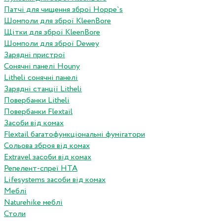
Патчі для чищення зброї Hoppe`s
Шомполи для зброї KleenBore
Щітки для зброї KleenBore
Шомполи для зброї Dewey
Зарядні пристрої
Сонячні панелі Houny
Litheli сонячні панелі
Зарядні станції Litheli
Повербанки Litheli
Повербанки Flextail
Засоби від комах
Flextail багатофункціональні фумігатори
Сольова зброя від комах
Extravel засоби від комах
Репелент-спреї HTA
Lifesystems засоби від комах
Меблі
Naturehike меблі
Столи