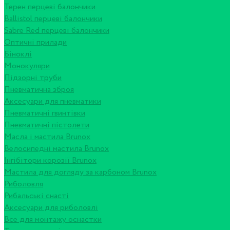
Терен перцеві балончики
Ballistol перцеві балончики
Sabre Red перцеві балончики
Оптичні прилади
Біноклі
Монокуляри
Підзорні труби
Пневматична зброя
Аксесуари для пневматики
Пневматичні гвинтівки
Пневматичні пістолети
Масла і мастила Brunox
Велосипедні мастила Brunox
Інгібітори корозії Brunox
Мастила для догляду за карбоном Brunox
Риболовля
Рибальські снасті
Аксесуари для риболовлі
Все для монтажу оснастки