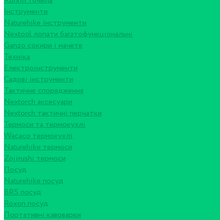
Ruixin точила
Інструменти
Naturehike інструменти
Nextool лопати багатофункціональні
Ganzo сокири і мачете
Техніка
Електроінструменти
Садові інструменти
Тактичне спорядження
Nextorch аксесуари
Nextorch тактичні перчатки
Термоси та термокухлі
Wacaco термокухлі
Naturehike термоси
Zojirushi термоси
Посуд
Naturehike посуд
BRS посуд
Roxon посуд
Портативні кавоварки