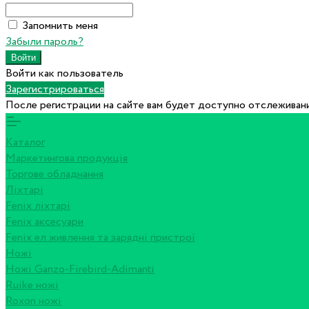
Запомнить меня
Забыли пароль?
Войти как пользователь
Зарегистрироваться
После регистрации на сайте вам будет доступно отслеживани
Каталог
Маркетингова продукція
Торгове обладнання
Ліхтарі
Fenix ліхтарі
Fenix аксесуари
Fenix ел живлення та зарядні пристрої
Ножі
Ножі Ganzo-Firebird-Adimanti
Ruike ножі
Roxon ножi