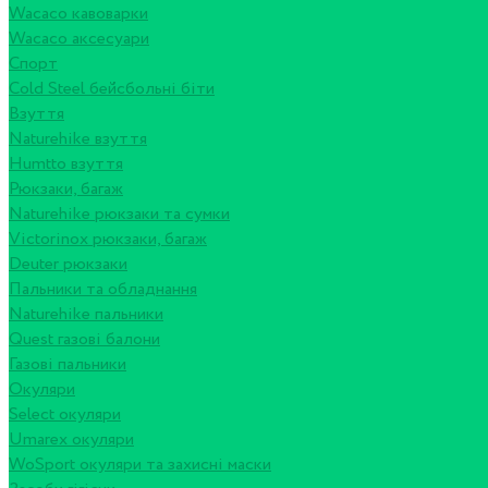
Wacaco кавоварки
Wacaco аксесуари
Спорт
Cold Steel бейсбольні біти
Взуття
Naturehike взуття
Humtto взуття
Рюкзаки, багаж
Naturehike рюкзаки та сумки
Victorinox рюкзаки, багаж
Deuter рюкзаки
Пальники та обладнання
Naturehike пальники
Quest газові балони
Газові пальники
Окуляри
Select окуляри
Umarex окуляри
WoSport окуляри та захисні маски