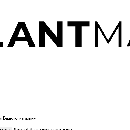
 Вашого магазину
Дякую! Ваш запит надіслано.
вінка