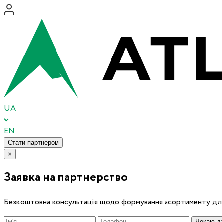
UA
EN
Стати партнером
×
Заявка на партнерство
Безкоштовна консультація щодо формування асортименту для
Чекаю дз