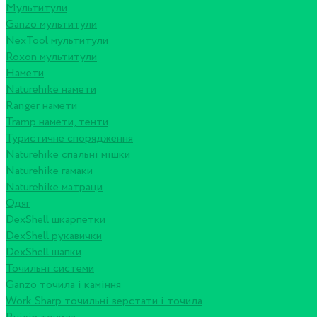
Мультитули
Ganzo мультитули
NexTool мультитули
Roxon мультитули
Намети
Naturehike намети
Ranger намети
Tramp намети, тенти
Туристичне спорядження
Naturehike спальні мішки
Naturehike гамаки
Naturehike матраци
Одяг
DexShell шкарпетки
DexShell рукавички
DexShell шапки
Точильні системи
Ganzo точила і каміння
Work Sharp точильні верстати і точила