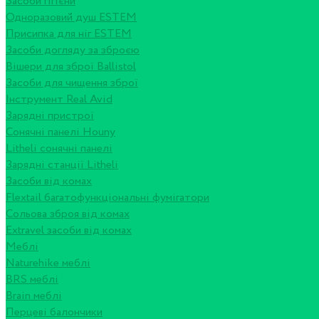
Засоби гігієни
Одноразовий душ ESTEM
Присипка для ніг ESTEM
Засоби догляду за зброєю
Вішери для зброї Ballistol
Засоби для чищення зброї
Інструмент Real Avid
Зарядні пристрої
Сонячні панелі Houny
Litheli сонячні панелі
Зарядні станції Litheli
Засоби від комах
Flextail багатофункціональні фумігатори
Сольова зброя від комах
Extravel засоби від комах
Меблі
Naturehike меблі
BRS меблі
Brain меблі
Перцеві балончики