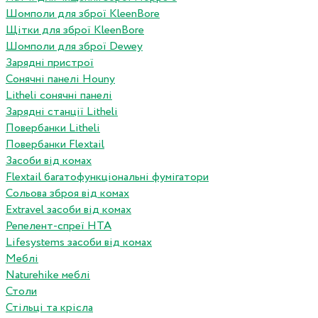
Шомполи для зброї KleenBore
Щітки для зброї KleenBore
Шомполи для зброї Dewey
Зарядні пристрої
Сонячні панелі Houny
Litheli сонячні панелі
Зарядні станції Litheli
Повербанки Litheli
Повербанки Flextail
Засоби від комах
Flextail багатофункціональні фумігатори
Сольова зброя від комах
Extravel засоби від комах
Репелент-спреї HTA
Lifesystems засоби від комах
Меблі
Naturehike меблі
Столи
Стільці та крісла