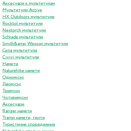
Аксесуари к мультитулам
Мультитули Active
HX Outdoors мультитули
Rocktol мультитули
Nextorch мультитули
Schrade мультитули
Smith&amp;Wesson мультитули
Сила мультитули
Civivi мультитули
Намети
Naturehike намети
Одномісні
Двомісні
Тримісні
Чотиримісні
Аксесуари
Ranger намети
Tramp намети, тенти
Туристичне спорядження