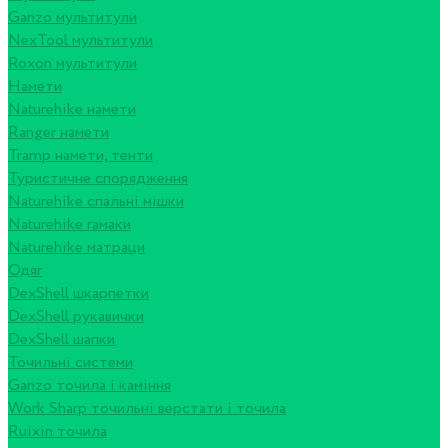
Ganzo мультитули
NexTool мультитули
Roxon мультитули
Намети
Naturehike намети
Ranger намети
Tramp намети, тенти
Туристичне спорядження
Naturehike спальні мішки
Naturehike гамаки
Naturehike матраци
Одяг
DexShell шкарпетки
DexShell рукавички
DexShell шапки
Точильні системи
Ganzo точила і каміння
Work Sharp точильні верстати і точила
Ruixin точила