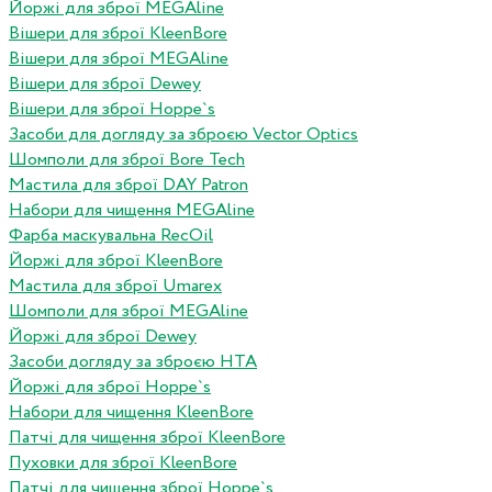
Йоржі для зброї MEGAline
Вішери для зброї KleenBore
Вішери для зброї MEGAline
Вішери для зброї Dewey
Вішери для зброї Hoppe`s
Засоби для догляду за зброєю Vector Optics
Шомполи для зброї Bore Tech
Мастила для зброї DAY Patron
Набори для чищення MEGAline
Фарба маскувальна RecOil
Йоржі для зброї KleenBore
Мастила для зброї Umarex
Шомполи для зброї MEGAline
Йоржі для зброї Dewey
Засоби догляду за зброєю HTA
Йоржі для зброї Hoppe`s
Набори для чищення KleenBore
Патчі для чищення зброї KleenBore
Пуховки для зброї KleenBore
Патчі для чищення зброї Hoppe`s