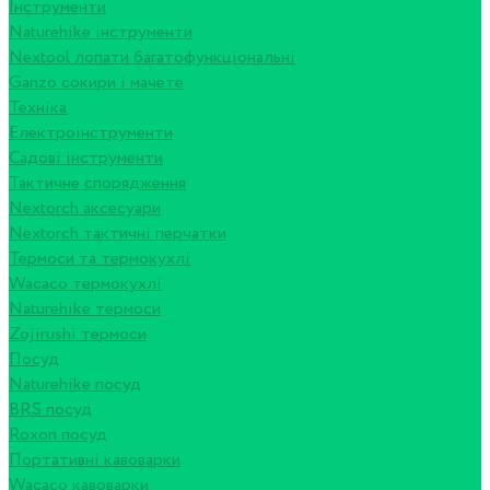
Інструменти
Naturehike інструменти
Nextool лопати багатофункціональні
Ganzo сокири і мачете
Техніка
Електроінструменти
Садові інструменти
Тактичне спорядження
Nextorch аксесуари
Nextorch тактичні перчатки
Термоси та термокухлі
Wacaco термокухлі
Naturehike термоси
Zojirushi термоси
Посуд
Naturehike посуд
BRS посуд
Roxon посуд
Портативні кавоварки
Wacaco кавоварки