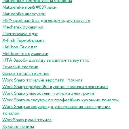
Naturehike термобілизна чоловіча
Naturehike пов&#039;язки
Naturehike аксесуари
HEY-sport засіб за доглядом одягу і взуття
Mechanix рукавички
Thermowave одяг
X-Fish Термобілизна
Helikon-Tex одяг
Helikon-Tex рукавички
HTA Засоби догляду за одягом та взуттяс
Точильні системи
Ganzo точила і каміння
Work Sharp точильні верстати і точила
Work Sharp професiйнi кухоннi точилки электричнi
Work Sharp унiверсальнi точилки электричнi
Work Sharp аксесуари до професiйних кухонних точилок
Work Sharp аксесуари до унiверсальних электричних
точилок
WorkSharp ручні точила
Кухонні точила