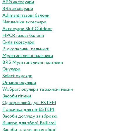
APG аксесуари
BRS аксесуари
Adimanti газові балони
Naturehike аксесуари
Аксесуари Skif Outdoor
HPCR газові балони
Сила аксесуари
Рідкопаливні пальники
Мультипаливні пальники
BRS Мультипаливні пальники
Окуляри
Select окуляри
Umarex окуляри
WoSport окуляри та захисні маски
Засоби гігієни
Одноразовий душ ESTEM
Присипка для ніг ESTEM
Засоби догляду за зброєю
Вішери для зброї Ballistol
Засоби для чищення зброї