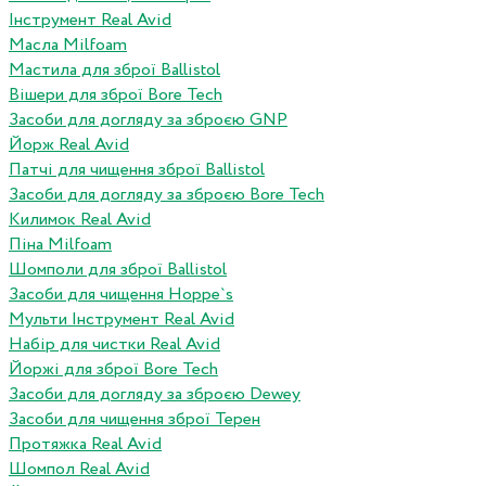
Інструмент Real Avid
Масла Milfoam
Мастила для зброї Ballistol
Вішери для зброї Bore Tech
Засоби для догляду за зброєю GNP
Йорж Real Avid
Патчі для чищення зброї Ballistol
Засоби для догляду за зброєю Bore Tech
Килимок Real Avid
Піна Milfoam
Шомполи для зброї Ballistol
Засоби для чищення Hoppe`s
Мульти Інструмент Real Avid
Набір для чистки Real Avid
Йоржі для зброї Bore Tech
Засоби для догляду за зброєю Dewey
Засоби для чищення зброї Терен
Протяжка Real Avid
Шомпол Real Avid