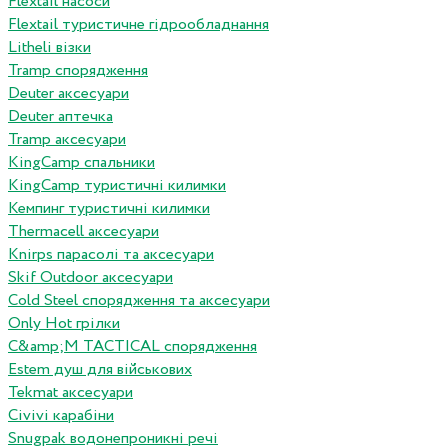
Flextail насоси
Flextail туристичне гідрообладнання
Litheli візки
Tramp спорядження
Deuter аксесуари
Deuter аптечка
Tramp аксесуари
KingCamp спальники
KingCamp туристичні килимки
Кемпинг туристичні килимки
Thermacell аксесуари
Knirps парасолі та аксесуари
Skif Outdoor аксесуари
Cold Steel спорядження та аксесуари
Only Hot грілки
C&amp;M TACTICAL спорядження
Estem душ для військових
Tekmat аксесуари
Сivivi карабіни
Snugpak водонепроникні речі