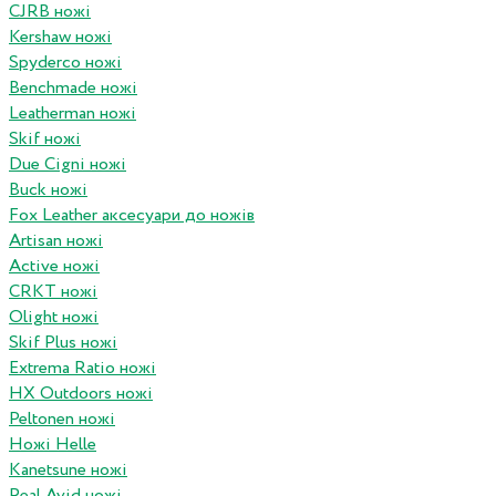
CJRB ножі
Kershaw ножі
Spyderco ножі
Benchmade ножі
Leatherman ножі
Skif ножі
Due Cigni ножі
Buck ножі
Fox Leather аксесуари до ножів
Artisan ножі
Active ножі
CRKT ножі
Olight ножі
Skif Plus ножі
Extrema Ratio ножі
HX Outdoors ножі
Peltonen ножі
Ножі Helle
Kanetsune ножі
Real Avid ножі