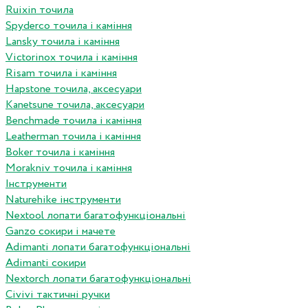
Ruixin точила
Spyderco точила і каміння
Lansky точила і каміння
Victorinox точила і каміння
Risam точила і каміння
Hapstone точила, аксесуари
Kanetsune точила, аксесуари
Benchmade точила і каміння
Leatherman точила і каміння
Boker точила і каміння
Morakniv точила і каміння
Інструменти
Naturehike інструменти
Nextool лопати багатофункціональні
Ganzo сокири і мачете
Adimanti лопати багатофункціональні
Adimanti сокири
Nextorch лопати багатофункціональні
Сivivi тактичні ручки