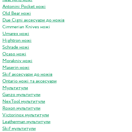
Antonini Pocket ножі
Old Bear ножі
Due Cigni аксесуари до ножів
Cimmerian Knives ножі
Umarex ножі
Hightron ножі
Schrade ножі
Ocaso ножі
Morakniv ножі
Maserin ножі
Skif аксесуари до ножів
Ontario ножі та аксесуари
Мультитули
Ganzo мультитули
NexTool мультитули
Roxon мультитули
Victorinox мультитули
Leatherman мультитули
Skif мультитули