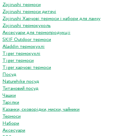
Zojirushi термоси
Zojirushi термоси дитячі
Zojirushi Харчові термоси і набори для ланчу
Zojirushi термокухоль
Аксесуари для термопродукціі
SKIF Outdoor термоси
Aladdin термокухлі
Tiger термокухлі
Tiger термоси
Tiger харчові термоси
Посуд
Naturehike посуд
Титановий посуд
Чашки
Тарілки
Казанки, сковорідки, миски, чайники
Термоси
Набори
Аксесуари