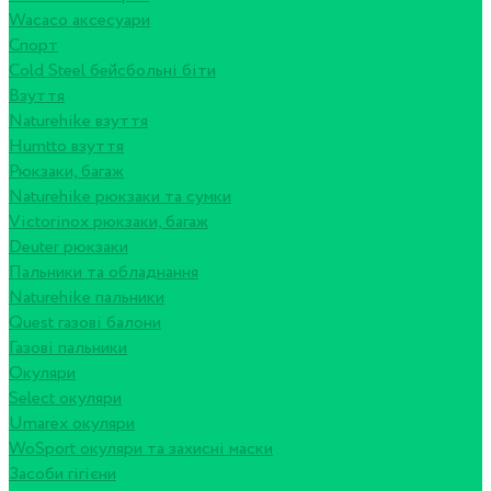
Wacaco аксесуари
Спорт
Cold Steel бейсбольні біти
Взуття
Naturehike взуття
Humtto взуття
Рюкзаки, багаж
Naturehike рюкзаки та сумки
Victorinox рюкзаки, багаж
Deuter рюкзаки
Пальники та обладнання
Naturehike пальники
Quest газові балони
Газові пальники
Окуляри
Select окуляри
Umarex окуляри
WoSport окуляри та захисні маски
Засоби гігієни