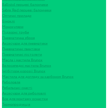
Ballistol перцеві балончики
Sabre Red перцеві балончики
Оптичні прилади
Біноклі
Монокуляри
Підзорні труби
Пневматична зброя
Аксесуари для пневматики
Пневматичні гвинтівки
Пневматичні пістолети
Масла і мастила Brunox
Велосипедні мастила Brunox
Інгібітори корозії Brunox
Мастила для догляду за карбоном Brunox
Риболовля
Рибальські снасті
Аксесуари для риболовлі
Все для монтажу оснастки
Термопродукція