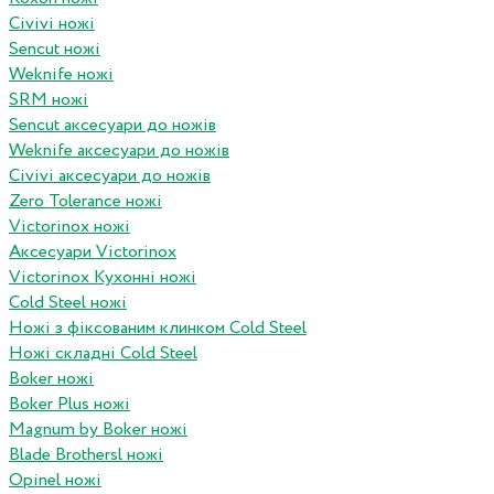
Civivi ножі
Sencut ножі
Weknife ножі
SRM ножі
Sencut аксесуари до ножів
Weknife аксесуари до ножів
Civivi аксесуари до ножів
Zero Tolerance ножі
Victorinox ножі
Аксесуари Victorinox
Victorinox Кухонні ножі
Cold Steel ножі
Ножі з фіксованим клинком Cold Steel
Ножі складні Cold Steel
Boker ножі
Boker Plus ножі
Magnum by Boker ножі
Blade Brothersl ножі
Opinel ножі