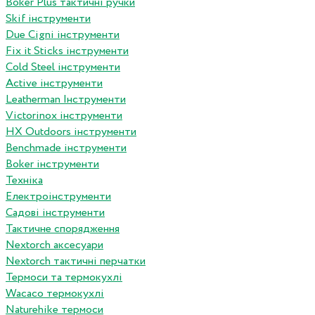
Boker Plus тактичні ручки
Skif інструменти
Due Cigni інструменти
Fix it Sticks інструменти
Сold Steel інструменти
Active інструменти
Leatherman Інструменти
Victorinox інструменти
HX Outdoors інструменти
Benchmade інструменти
Boker інструменти
Техніка
Електроінструменти
Садові інструменти
Тактичне спорядження
Nextorch аксесуари
Nextorch тактичні перчатки
Термоси та термокухлі
Wacaco термокухлі
Naturehike термоси