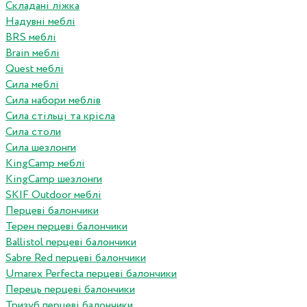
Складані ліжка
Надувні меблі
BRS меблі
Brain меблі
Quest меблі
Сила меблі
Сила набори меблів
Сила стільці та крісла
Сила столи
Сила шезлонги
KingCamp меблі
KingCamp шезлонги
SKIF Outdoor меблі
Перцеві балончики
Терен перцеві балончики
Ballistol перцеві балончики
Sabre Red перцеві балончики
Umarex Perfecta перцеві балончики
Перець перцеві балончики
Тризуб перцеві балончики