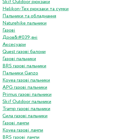
Skif Outdoor рюкзаки
Helikon-Tex рюкзаки та сумки
Пальники та обладнання
Naturehike пальники
Газові
Дров&#039;яні
Аксесуари
Quest газові балони
Газові пальники
BRS газові пальники
Пальники Ganzo
Kovea газові пальники
APG газові пальники
Primus газові пальники
Skif Outdoor пальники
Tramp газові пальники
Сила газові пальники
Газові лампи
Kovea газові лампи
BRS газові лампи