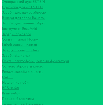
Одноразовий душ ESTEM
Присипка для ніг ESTEM
Засоби догляду за зброєю
Вішери для зброї Ballistol
Засоби для чищення зброї
Інструмент Real Avid
Зарядні пристрої
Сонячні панелі Houny
Litheli сонячні панелі
Зарядні станції Litheli
Засоби від комах
Flextail багатофункціональні фумігатори
Сольова зброя від комах
Extravel засоби від комах
Меблі
Naturehike меблі
BRS меблі
Brain меблі
Перцеві балончики
Терен перцеві балончики