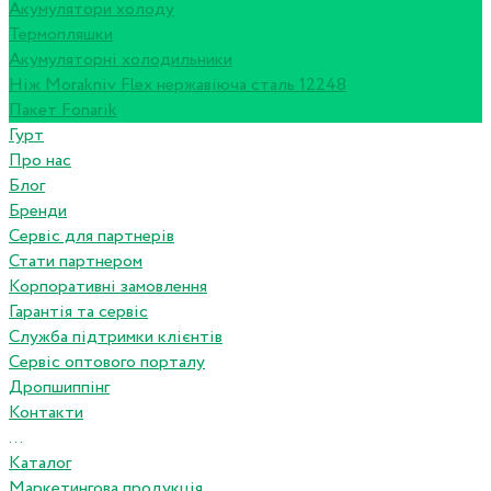
Акумулятори холоду
Термопляшки
Акумуляторні холодильники
Ніж Morakniv Flex нержавіюча сталь 12248
Пакет Fonarik
Гурт
Про нас
Блог
Бренди
Сервіс для партнерів
Стати партнером
Корпоративні замовлення
Гарантія та сервіс
Служба підтримки клієнтів
Сервіс оптового порталу
Дропшиппінг
Контакти
...
Каталог
Маркетингова продукція