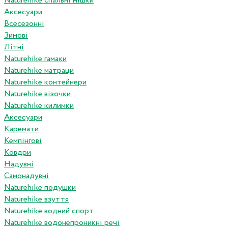
Naturehike спальні мішки
Аксесуари
Всесезонні
Зимові
Літні
Naturehike гамаки
Naturehike матраци
Naturehike контейнери
Naturehike візочки
Naturehike килимки
Аксесуари
Каремати
Кемпінгові
Ковдри
Надувні
Самонадувні
Naturehike подушки
Naturehike взуття
Naturehike водний спорт
Naturehike водонепроникні речі