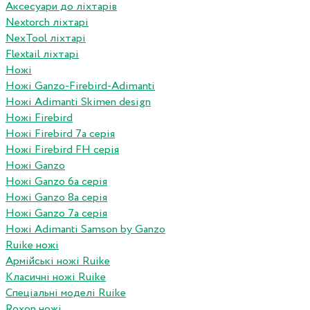
Аксесуари до ліхтарів
Nextorch ліхтарі
NexTool ліхтарі
Flextail ліхтарі
Ножі
Ножі Ganzo-Firebird-Adimanti
Ножі Adimanti Skimen design
Ножі Firebird
Ножі Firebird 7а серія
Ножі Firebird FH серія
Ножі Ganzo
Ножі Ganzo 6а серія
Ножі Ganzo 8а серія
Ножі Ganzo 7а серія
Ножі Adimanti Samson by Ganzo
Ruike ножі
Армійські ножі Ruike
Класичні ножі Ruike
Спеціальні моделі Ruike
Roxon ножi