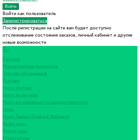
Войти как пользователь
Зарегистрироваться
После регистрации на сайте вам будет доступно
отслеживание состояния заказов, личный кабинет и другие
новые возможности
Каталог
Маркетингова продукція
Торгове обладнання
Ліхтарі
Fenix ліхтарі
Fenix аксесуари
Fenix ел живлення та зарядні пристрої
Ножі
Ножі Ganzo-Firebird-Adimanti
Ruike ножі
Roxon ножi
Мультитули