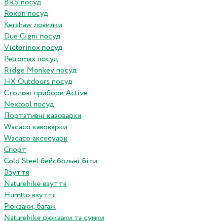
BRS посуд
Roxon посуд
Kershaw ловилки
Due Cigni посуд
Victorinox посуд
Petromax посуд
Ridge Monkey посуд
HX Outdoors посуд
Столові прибори Active
Nextool посуд
Портативні кавоварки
Wacaco кавоварки
Wacaco аксесуари
Спорт
Cold Steel бейсбольні біти
Взуття
Naturehike взуття
Humtto взуття
Рюкзаки, багаж
Naturehike рюкзаки та сумки