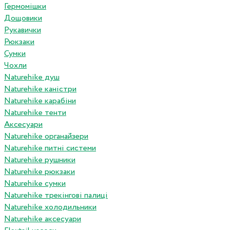
Гермомішки
Дощовики
Рукавички
Рюкзаки
Сумки
Чохли
Naturehike душ
Naturehike каністри
Naturehike карабіни
Naturehike тенти
Аксесуари
Naturehike органайзери
Naturehike питні системи
Naturehike рушники
Naturehike рюкзаки
Naturehike сумки
Naturehike трекінгові палиці
Naturehike холодильники
Naturehike аксесуари