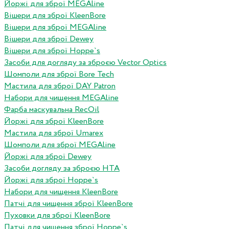
Йоржі для зброї MEGAline
Вішери для зброї KleenBore
Вішери для зброї MEGAline
Вішери для зброї Dewey
Вішери для зброї Hoppe`s
Засоби для догляду за зброєю Vector Optics
Шомполи для зброї Bore Tech
Мастила для зброї DAY Patron
Набори для чищення MEGAline
Фарба маскувальна RecOil
Йоржі для зброї KleenBore
Мастила для зброї Umarex
Шомполи для зброї MEGAline
Йоржі для зброї Dewey
Засоби догляду за зброєю HTA
Йоржі для зброї Hoppe`s
Набори для чищення KleenBore
Патчі для чищення зброї KleenBore
Пуховки для зброї KleenBore
Патчі для чищення зброї Hoppe`s