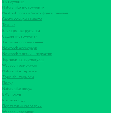
Інструменти
Naturehike інструменти
Nextool лопати багатофункціональні
Ganzo сокири і мачете
Техніка
Електроінструменти
Садові інструменти
Тактичне спорядження
Nextorch аксесуари
Nextorch тактичні перчатки
Термоси та термокухлі
Wacaco термокухлі
Naturehike термоси
Zojirushi термоси
Посуд
Naturehike посуд
BRS посуд
Roxon посуд
Портативні кавоварки
Wacaco кавоварки