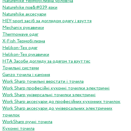
Naturehike термобілизна чоловіча
Naturehike пов&#039;язки
Naturehike аксесуари
HEY-sport засіб за доглядом одягу і взуття
Mechanix рукавички
Thermowave одяг
X-Fish Термобілизна
Helikon-Tex одяг
Helikon-Tex рукавички
HTA Засоби догляду за одягом та взуттяс
Точильні системи
Ganzo точила і каміння
Work Sharp точильні верстати і точила
Work Sharp професiйнi кухоннi точилки электричнi
Work Sharp унiверсальнi точилки электричнi
Work Sharp аксесуари до професiйних кухонних точилок
Work Sharp аксесуари до унiверсальних электричних
точилок
WorkSharp ручні точила
Кухонні точила