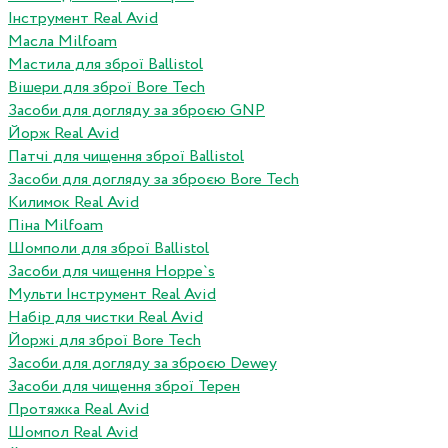
Інструмент Real Avid
Масла Milfoam
Мастила для зброї Ballistol
Вішери для зброї Bore Tech
Засоби для догляду за зброєю GNP
Йорж Real Avid
Патчі для чищення зброї Ballistol
Засоби для догляду за зброєю Bore Tech
Килимок Real Avid
Піна Milfoam
Шомполи для зброї Ballistol
Засоби для чищення Hoppe`s
Мульти Інструмент Real Avid
Набір для чистки Real Avid
Йоржі для зброї Bore Tech
Засоби для догляду за зброєю Dewey
Засоби для чищення зброї Терен
Протяжка Real Avid
Шомпол Real Avid