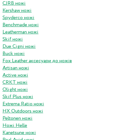
CJRB ножі
Kershaw ножі
Spyderco ножі
Benchmade ножі
Leatherman ножі
Skif ножі
Due Cigni ножі
Buck ножі
Fox Leather аксесуари до ножів
Artisan ножі
Active ножі
CRKT ножі
Olight ножі
Skif Plus ножі
Extrema Ratio ножі
HX Outdoors ножі
Peltonen ножі
Ножі Helle
Kanetsune ножі
Real Avid ножі