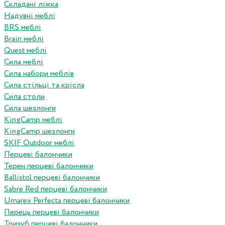
Складані ліжка
Надувні меблі
BRS меблі
Brain меблі
Quest меблі
Сила меблі
Сила набори меблів
Сила стільці та крісла
Сила столи
Сила шезлонги
KingCamp меблі
KingCamp шезлонги
SKIF Outdoor меблі
Перцеві балончики
Терен перцеві балончики
Ballistol перцеві балончики
Sabre Red перцеві балончики
Umarex Perfecta перцеві балончики
Перець перцеві балончики
Тризуб перцеві балончики