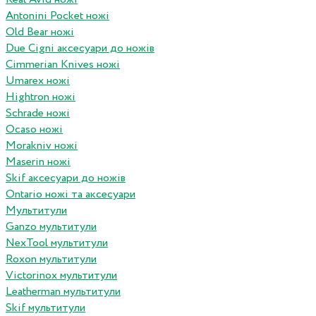
Antonini Pocket ножі
Old Bear ножі
Due Cigni аксесуари до ножів
Cimmerian Knives ножі
Umarex ножі
Hightron ножі
Schrade ножі
Ocaso ножі
Morakniv ножі
Maserin ножі
Skif аксесуари до ножів
Ontario ножі та аксесуари
Мультитули
Ganzo мультитули
NexTool мультитули
Roxon мультитули
Victorinox мультитули
Leatherman мультитули
Skif мультитули