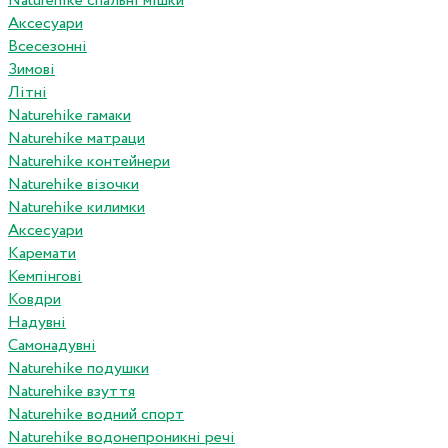
Naturehike спальні мішки
Аксесуари
Всесезонні
Зимові
Літні
Naturehike гамаки
Naturehike матраци
Naturehike контейнери
Naturehike візочки
Naturehike килимки
Аксесуари
Каремати
Кемпінгові
Ковдри
Надувні
Самонадувні
Naturehike подушки
Naturehike взуття
Naturehike водний спорт
Naturehike водонепроникні речі