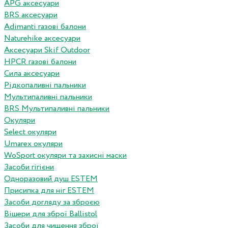
APG аксесуари
BRS аксесуари
Adimanti газові балони
Naturehike аксесуари
Аксесуари Skif Outdoor
HPCR газові балони
Сила аксесуари
Рідкопаливні пальники
Мультипаливні пальники
BRS Мультипаливні пальники
Окуляри
Select окуляри
Umarex окуляри
WoSport окуляри та захисні маски
Засоби гігієни
Одноразовий душ ESTEM
Присипка для ніг ESTEM
Засоби догляду за зброєю
Вішери для зброї Ballistol
Засоби для чищення зброї