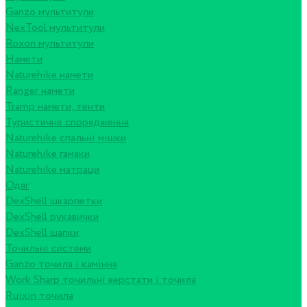
Ganzo мультитули
NexTool мультитули
Roxon мультитули
Намети
Naturehike намети
Ranger намети
Tramp намети, тенти
Туристичне спорядження
Naturehike спальні мішки
Naturehike гамаки
Naturehike матраци
Одяг
DexShell шкарпетки
DexShell рукавички
DexShell шапки
Точильні системи
Ganzo точила і каміння
Work Sharp точильні верстати і точила
Ruixin точила