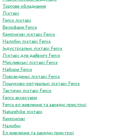
Торгове обладнання
Ліхтарі
Fenix ліхтарі
Велофари Fenix
Кемпінгові ліхтарі Fenix
Налобні ліхтарі Fenix
Індустріальні ліхтарі Fenix
Ліхтарі для дайвінгу Fenix
Мисливські ліхтарі Fenix
Набори Fenix
Повсякденні ліхтарі Fenix
Пошуково-рятувальні ліхтарі Fenix
Тактичні ліхтарі Fenix
Fenix аксесуари
Fenix ел живлення та зарядні пристрої
Naturehike ліхтарі
Кемпінгові
Налобні
Ел живлення та зарядні пристрої