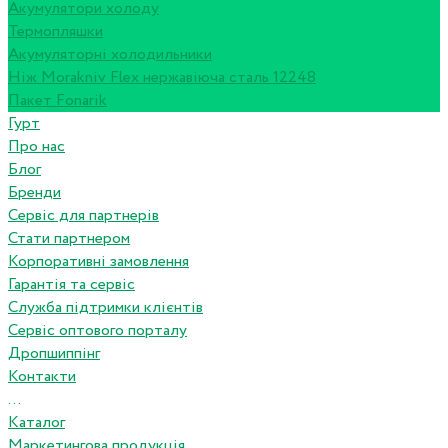
Акумулятори холоду
Термопляшки
Акумуляторні холодильники
Ніж Morakniv Flex нержавіюча сталь 12248
Пакет Fonarik
Гурт
Про нас
Блог
Бренди
Сервіс для партнерів
Стати партнером
Корпоративні замовлення
Гарантія та сервіс
Служба підтримки клієнтів
Сервіс оптового порталу
Дропшиппінг
Контакти
...
Каталог
Маркетингова продукція