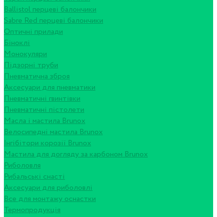
Ballistol перцеві балончики
Sabre Red перцеві балончики
Оптичні прилади
Біноклі
Монокуляри
Підзорні труби
Пневматична зброя
Аксесуари для пневматики
Пневматичні гвинтівки
Пневматичні пістолети
Масла і мастила Brunox
Велосипедні мастила Brunox
Інгібітори корозії Brunox
Мастила для догляду за карбоном Brunox
Риболовля
Рибальські снасті
Аксесуари для риболовлі
Все для монтажу оснастки
Термопродукція