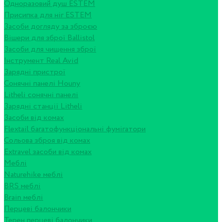
Одноразовий душ ESTEM
Присипка для ніг ESTEM
Засоби догляду за зброєю
Вішери для зброї Ballistol
Засоби для чищення зброї
Інструмент Real Avid
Зарядні пристрої
Сонячні панелі Houny
Litheli сонячні панелі
Зарядні станції Litheli
Засоби від комах
Flextail багатофункціональні фумігатори
Сольова зброя від комах
Extravel засоби від комах
Меблі
Naturehike меблі
BRS меблі
Brain меблі
Перцеві балончики
Терен перцеві балончики