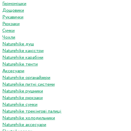
Гермомішки
Дощовики
Рукавички
Рюкзаки
Сумки
Чохли
Naturehike душ
Naturehike каністри
Naturehike карабіни
Naturehike тенти
Аксесуари
Naturehike органайзери
Naturehike питні системи
Naturehike рушники
Naturehike рюкзаки
Naturehike сумки
Naturehike трекінгові палиці
Naturehike холодильники
Naturehike аксесуари