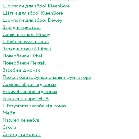
Шомполи для зброї KleenBore
Щітки для зброї KleenBore
Шомполи для зброї Dewey
Зарядні пристрої
Сонячні панелі Houny
Litheli сонячні панелі
Зарядні станції Litheli
Повербанки Litheli
Повербанки Flextail
Засоби від комах
Flextail багатофункціональні фумігатори
Сольова зброя від комах
Extravel засоби від комах
Репелент-спреї HTA
Lifesystems засоби від комах
Меблі
Naturehike меблі
Столи
Стільці та крісла