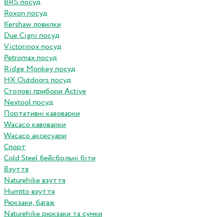
BRS посуд
Roxon посуд
Kershaw ловилки
Due Cigni посуд
Victorinox посуд
Petromax посуд
Ridge Monkey посуд
HX Outdoors посуд
Столові прибори Active
Nextool посуд
Портативні кавоварки
Wacaco кавоварки
Wacaco аксесуари
Спорт
Cold Steel бейсбольні біти
Взуття
Naturehike взуття
Humtto взуття
Рюкзаки, багаж
Naturehike рюкзаки та сумки