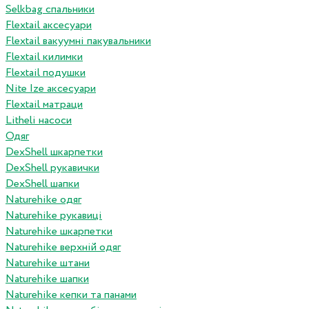
Selkbag спальники
Flextail аксесуари
Flextail вакуумні пакувальники
Flextail килимки
Flextail подушки
Nite Ize аксесуари
Flextail матраци
Litheli насоси
Одяг
DexShell шкарпетки
DexShell рукавички
DexShell шапки
Naturehike одяг
Naturehike рукавиці
Naturehike шкарпетки
Naturehike верхній одяг
Naturehike штани
Naturehike шапки
Naturehike кепки та панами