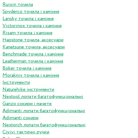
Ruixin точила
Spyderco точила і каміння
Lansky точила і каміння
Victorinox точила і каміння
Risam точила і каміння
Hapstone точила, аксесуари
Kanetsune точила, аксесуари
Benchmade точила і каміння
Leatherman точила і каміння
Boker точила і каміння
Morakniv точила і каміння
Інструменти
Naturehike інструменти
Nextool лопати багатофункціональні
Ganzo сокири і мачете
Adimanti лопати багатофункціональні
Adimanti сокири
Nextorch лопати багатофункціональні
Сivivi тактичні ручки