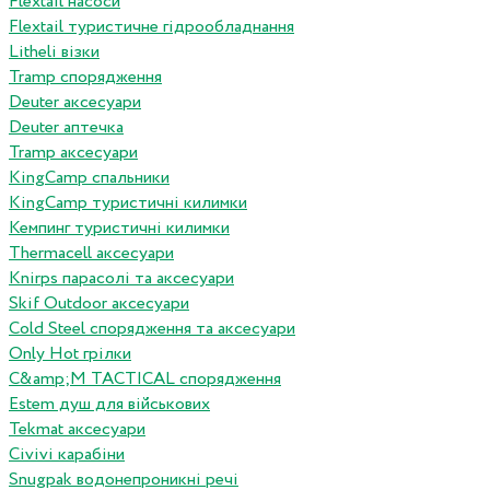
Flextail насоси
Flextail туристичне гідрообладнання
Litheli візки
Tramp спорядження
Deuter аксесуари
Deuter аптечка
Tramp аксесуари
KingCamp спальники
KingCamp туристичні килимки
Кемпинг туристичні килимки
Thermacell аксесуари
Knirps парасолі та аксесуари
Skif Outdoor аксесуари
Cold Steel спорядження та аксесуари
Only Hot грілки
C&amp;M TACTICAL спорядження
Estem душ для військових
Tekmat аксесуари
Сivivi карабіни
Snugpak водонепроникні речі