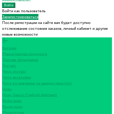
Войти как пользователь
Зарегистрироваться
После регистрации на сайте вам будет доступно
отслеживание состояния заказов, личный кабинет и другие
новые возможности
Каталог
Маркетингова продукція
Торгове обладнання
Ліхтарі
Fenix ліхтарі
Fenix аксесуари
Fenix ел живлення та зарядні пристрої
Ножі
Ножі Ganzo-Firebird-Adimanti
Ruike ножі
Roxon ножi
Мультитули