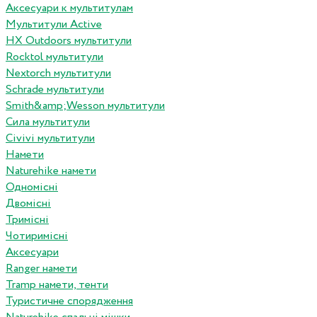
Аксесуари к мультитулам
Мультитули Active
HX Outdoors мультитули
Rocktol мультитули
Nextorch мультитули
Schrade мультитули
Smith&amp;Wesson мультитули
Сила мультитули
Civivi мультитули
Намети
Naturehike намети
Одномісні
Двомісні
Тримісні
Чотиримісні
Аксесуари
Ranger намети
Tramp намети, тенти
Туристичне спорядження