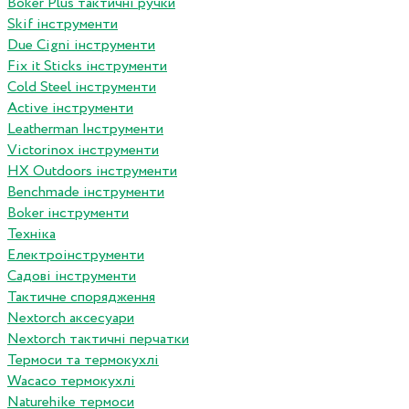
Boker Plus тактичні ручки
Skif інструменти
Due Cigni інструменти
Fix it Sticks інструменти
Сold Steel інструменти
Active інструменти
Leatherman Інструменти
Victorinox інструменти
HX Outdoors інструменти
Benchmade інструменти
Boker інструменти
Техніка
Електроінструменти
Садові інструменти
Тактичне спорядження
Nextorch аксесуари
Nextorch тактичні перчатки
Термоси та термокухлі
Wacaco термокухлі
Naturehike термоси