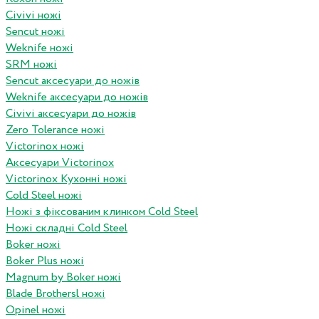
Civivi ножі
Sencut ножі
Weknife ножі
SRM ножі
Sencut аксесуари до ножів
Weknife аксесуари до ножів
Civivi аксесуари до ножів
Zero Tolerance ножі
Victorinox ножі
Аксесуари Victorinox
Victorinox Кухонні ножі
Cold Steel ножі
Ножі з фіксованим клинком Cold Steel
Ножі складні Cold Steel
Boker ножі
Boker Plus ножі
Magnum by Boker ножі
Blade Brothersl ножі
Opinel ножі