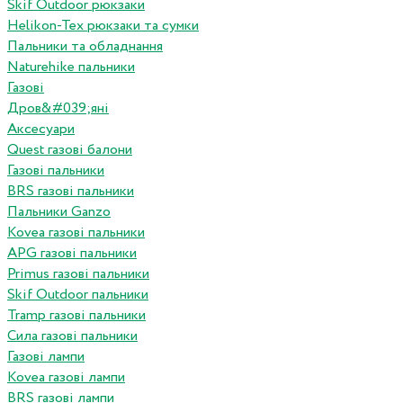
Skif Outdoor рюкзаки
Helikon-Tex рюкзаки та сумки
Пальники та обладнання
Naturehike пальники
Газові
Дров&#039;яні
Аксесуари
Quest газові балони
Газові пальники
BRS газові пальники
Пальники Ganzo
Kovea газові пальники
APG газові пальники
Primus газові пальники
Skif Outdoor пальники
Tramp газові пальники
Сила газові пальники
Газові лампи
Kovea газові лампи
BRS газові лампи