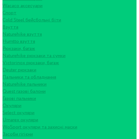
Wacaco аксесуари
Спорт
Cold Steel бейсбольні біти
Взуття
Naturehike взуття
Humtto взуття
Рюкзаки, багаж
Naturehike рюкзаки та сумки
Victorinox рюкзаки, багаж
Deuter рюкзаки
Пальники та обладнання
Naturehike пальники
Quest газові балони
Газові пальники
Окуляри
Select окуляри
Umarex окуляри
WoSport окуляри та захисні маски
Засоби гігієни