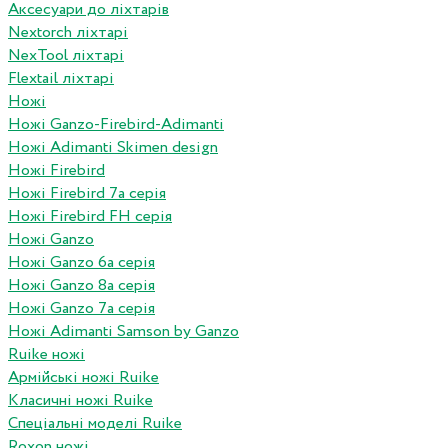
Аксесуари до ліхтарів
Nextorch ліхтарі
NexTool ліхтарі
Flextail ліхтарі
Ножі
Ножі Ganzo-Firebird-Adimanti
Ножі Adimanti Skimen design
Ножі Firebird
Ножі Firebird 7а серія
Ножі Firebird FH серія
Ножі Ganzo
Ножі Ganzo 6а серія
Ножі Ganzo 8а серія
Ножі Ganzo 7а серія
Ножі Adimanti Samson by Ganzo
Ruike ножі
Армійські ножі Ruike
Класичні ножі Ruike
Спеціальні моделі Ruike
Roxon ножi