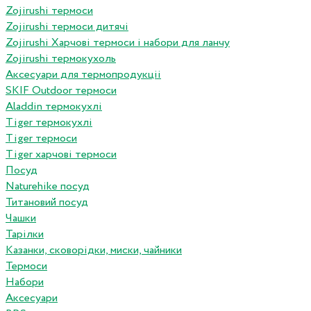
Zojirushi термоси
Zojirushi термоси дитячі
Zojirushi Харчові термоси і набори для ланчу
Zojirushi термокухоль
Аксесуари для термопродукціі
SKIF Outdoor термоси
Aladdin термокухлі
Tiger термокухлі
Tiger термоси
Tiger харчові термоси
Посуд
Naturehike посуд
Титановий посуд
Чашки
Тарілки
Казанки, сковорідки, миски, чайники
Термоси
Набори
Аксесуари