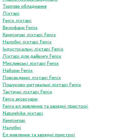
Торгове обладнання
Ліхтарі
Fenix ліхтарі
Велофари Fenix
Кемпінгові ліхтарі Fenix
Налобні ліхтарі Fenix
Індустріальні ліхтарі Fenix
Ліхтарі для дайвінгу Fenix
Мисливські ліхтарі Fenix
Набори Fenix
Повсякденні ліхтарі Fenix
Пошуково-рятувальні ліхтарі Fenix
Тактичні ліхтарі Fenix
Fenix аксесуари
Fenix ел живлення та зарядні пристрої
Naturehike ліхтарі
Кемпінгові
Налобні
Ел живлення та зарядні пристрої