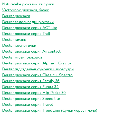
Naturehike рюкзаки та сумки
Victorinox рюкзаки, багаж
Deuter рюкзаки
Deuter велосипедні рюкзаки
Deuter рюкзаки серия ACT lite
Deuter рюкзаки серия Trail
Deuter гаманці
Deuter косметички
Deuter рюкзаки серия Aircontact
Deuter міські рюкзаки
Deuter рюкзаки серия Alpine + Gravity
Deuter підсідельні сумочки і аксесуари
Deuter рюкзаки серия Classic + Spectro
Deuter рюкзаки серия Family 36
Deuter рюкзаки серия Futura 34
Deuter рюкзаки серия Hip Packs 30
Deuter рюкзаки серия Speed lite
Deuter рюкзаки серия Travel
Deuter рюкзаки серия TrendLine (Сумки через плече)