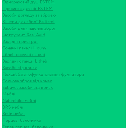
Одноразовий душ ESTEM
Присипка для ніг ESTEM
Засоби догляду за зброєю
Вішери для зброї Ballistol
Засоби для чищення зброї
Інструмент Real Avid
Зарядні пристрої
Сонячні панелі Houny
Litheli сонячні панелі
Зарядні станції Litheli
Засоби від комах
Flextail багатофункціональні фумігатори
Сольова зброя від комах
Extravel засоби від комах
Меблі
Naturehike меблі
BRS меблі
Brain меблі
Перцеві балончики
Терен перцеві балончики