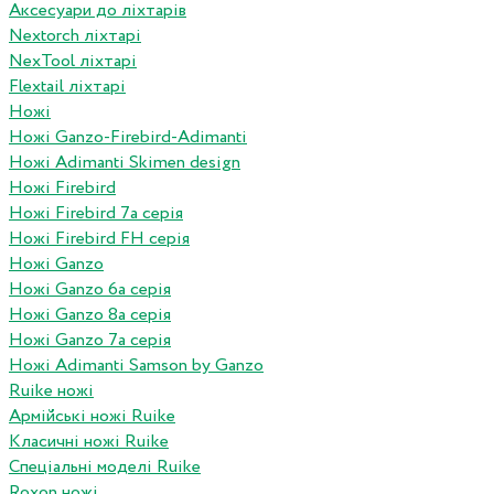
Аксесуари до ліхтарів
Nextorch ліхтарі
NexTool ліхтарі
Flextail ліхтарі
Ножі
Ножі Ganzo-Firebird-Adimanti
Ножі Adimanti Skimen design
Ножі Firebird
Ножі Firebird 7а серія
Ножі Firebird FH серія
Ножі Ganzo
Ножі Ganzo 6а серія
Ножі Ganzo 8а серія
Ножі Ganzo 7а серія
Ножі Adimanti Samson by Ganzo
Ruike ножі
Армійські ножі Ruike
Класичні ножі Ruike
Спеціальні моделі Ruike
Roxon ножi