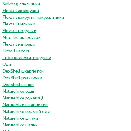
Selkbag спальники
Flextail аксесуари
Flextail вакуумні пакувальники
Flextail килимки
Flextail подушки
Nite Ize аксесуари
Flextail матраци
Litheli насоси
Tribe килимки, подушки
Одяг
DexShell шкарпетки
DexShell рукавички
DexShell шапки
Naturehike одяг
Naturehike рукавиці
Naturehike шкарпетки
Naturehike верхній одяг
Naturehike штани
Naturehike шапки