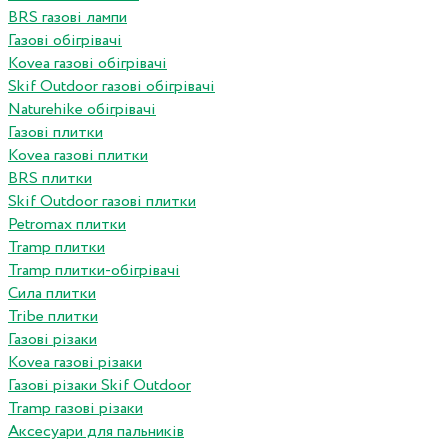
BRS газові лампи
Газові обігрівачі
Kovea газові обігрівачі
Skif Outdoor газові обігрівачі
Naturehike обігрівачі
Газові плитки
Kovea газові плитки
BRS плитки
Skif Outdoor газові плитки
Petromax плитки
Tramp плитки
Tramp плитки-обігрівачі
Сила плитки
Tribe плитки
Газові різаки
Kovea газові різаки
Газові різаки Skif Outdoor
Tramp газові різаки
Аксесуари для пальників