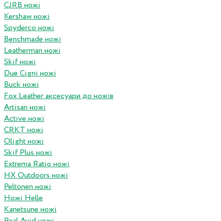
CJRB ножі
Kershaw ножі
Spyderco ножі
Benchmade ножі
Leatherman ножі
Skif ножі
Due Cigni ножі
Buck ножі
Fox Leather аксесуари до ножів
Artisan ножі
Active ножі
CRKT ножі
Olight ножі
Skif Plus ножі
Extrema Ratio ножі
HX Outdoors ножі
Peltonen ножі
Ножі Helle
Kanetsune ножі
Real Avid ножі