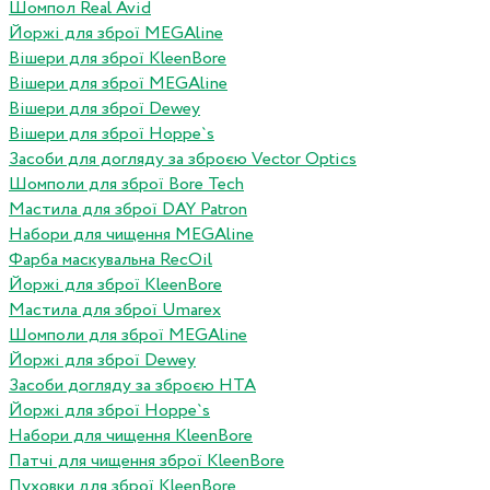
Шомпол Real Avid
Йоржі для зброї MEGAline
Вішери для зброї KleenBore
Вішери для зброї MEGAline
Вішери для зброї Dewey
Вішери для зброї Hoppe`s
Засоби для догляду за зброєю Vector Optics
Шомполи для зброї Bore Tech
Мастила для зброї DAY Patron
Набори для чищення MEGAline
Фарба маскувальна RecOil
Йоржі для зброї KleenBore
Мастила для зброї Umarex
Шомполи для зброї MEGAline
Йоржі для зброї Dewey
Засоби догляду за зброєю HTA
Йоржі для зброї Hoppe`s
Набори для чищення KleenBore
Патчі для чищення зброї KleenBore
Пуховки для зброї KleenBore