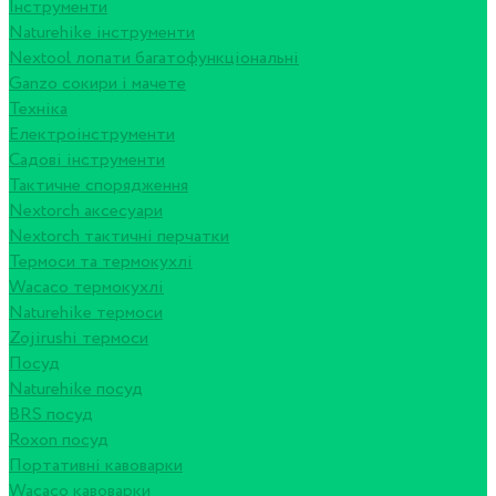
Інструменти
Naturehike інструменти
Nextool лопати багатофункціональні
Ganzo сокири і мачете
Техніка
Електроінструменти
Садові інструменти
Тактичне спорядження
Nextorch аксесуари
Nextorch тактичні перчатки
Термоси та термокухлі
Wacaco термокухлі
Naturehike термоси
Zojirushi термоси
Посуд
Naturehike посуд
BRS посуд
Roxon посуд
Портативні кавоварки
Wacaco кавоварки