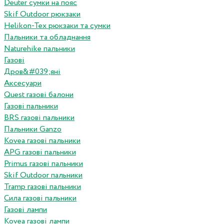
Deuter сумки на пояс
Skif Outdoor рюкзаки
Helikon-Tex рюкзаки та сумки
Пальники та обладнання
Naturehike пальники
Газові
Дров&#039;яні
Аксесуари
Quest газові балони
Газові пальники
BRS газові пальники
Пальники Ganzo
Kovea газові пальники
APG газові пальники
Primus газові пальники
Skif Outdoor пальники
Tramp газові пальники
Сила газові пальники
Газові лампи
Kovea газові лампи