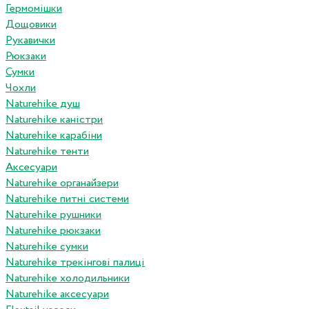
Гермомішки
Дощовики
Рукавички
Рюкзаки
Сумки
Чохли
Naturehike душ
Naturehike каністри
Naturehike карабіни
Naturehike тенти
Аксесуари
Naturehike органайзери
Naturehike питні системи
Naturehike рушники
Naturehike рюкзаки
Naturehike сумки
Naturehike трекінгові палиці
Naturehike холодильники
Naturehike аксесуари