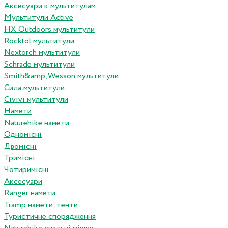
Аксесуари к мультитулам
Мультитули Active
HX Outdoors мультитули
Rocktol мультитули
Nextorch мультитули
Schrade мультитули
Smith&amp;Wesson мультитули
Сила мультитули
Civivi мультитули
Намети
Naturehike намети
Одномісні
Двомісні
Тримісні
Чотиримісні
Аксесуари
Ranger намети
Tramp намети, тенти
Туристичне спорядження