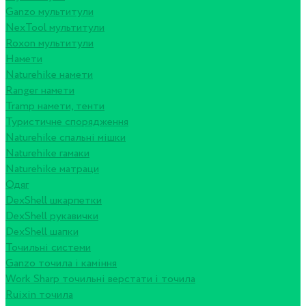
Ganzo мультитули
NexTool мультитули
Roxon мультитули
Намети
Naturehike намети
Ranger намети
Tramp намети, тенти
Туристичне спорядження
Naturehike спальні мішки
Naturehike гамаки
Naturehike матраци
Одяг
DexShell шкарпетки
DexShell рукавички
DexShell шапки
Точильні системи
Ganzo точила і каміння
Work Sharp точильні верстати і точила
Ruixin точила