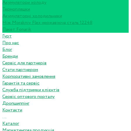
Акумулятори холоду
Термопляшки
Акумуляторні холодильники
Ніж Morakniv Flex нержавіюча сталь 12248
Пакет Fonarik
Гурт
Про нас
Блог
Бренди
Сервіс для партнерів
Стати партнером
Корпоративні замовлення
Гарантія та сервіс
Служба підтримки клієнтів
Сервіс оптового порталу
Дропшиппінг
Контакти
...
Каталог
Маркетингова продукція