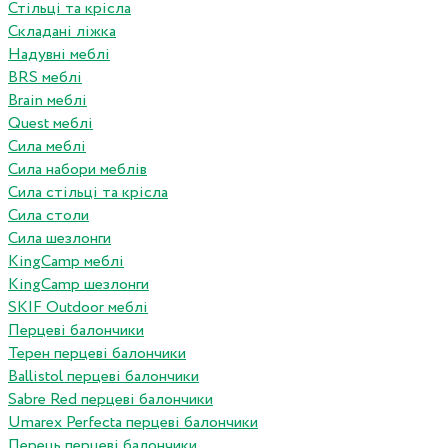
Стільці та крісла
Складані ліжка
Надувні меблі
BRS меблі
Brain меблі
Quest меблі
Сила меблі
Сила набори меблів
Сила стільці та крісла
Сила столи
Сила шезлонги
KingCamp меблі
KingCamp шезлонги
SKIF Outdoor меблі
Перцеві балончики
Терен перцеві балончики
Ballistol перцеві балончики
Sabre Red перцеві балончики
Umarex Perfecta перцеві балончики
Перець перцеві балончики