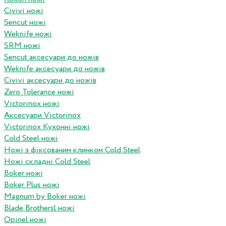
Civivi ножі
Sencut ножі
Weknife ножі
SRM ножі
Sencut аксесуари до ножів
Weknife аксесуари до ножів
Civivi аксесуари до ножів
Zero Tolerance ножі
Victorinox ножі
Аксесуари Victorinox
Victorinox Кухонні ножі
Cold Steel ножі
Ножі з фіксованим клинком Cold Steel
Ножі складні Cold Steel
Boker ножі
Boker Plus ножі
Magnum by Boker ножі
Blade Brothersl ножі
Opinel ножі