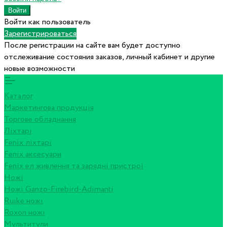
Войти как пользователь
Зарегистрироваться
После регистрации на сайте вам будет доступно
отслеживание состояния заказов, личный кабинет и другие
новые возможности
Каталог
Маркетингова продукція
Торгове обладнання
Ліхтарі
Fenix ліхтарі
Fenix аксесуари
Fenix ел живлення та зарядні пристрої
Ножі
Ножі Ganzo-Firebird-Adimanti
Ruike ножі
Roxon ножi
Мультитули