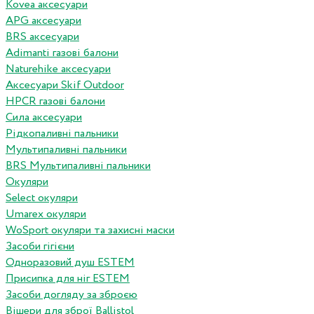
Kovea аксесуари
APG аксесуари
BRS аксесуари
Adimanti газові балони
Naturehike аксесуари
Аксесуари Skif Outdoor
HPCR газові балони
Сила аксесуари
Рідкопаливні пальники
Мультипаливні пальники
BRS Мультипаливні пальники
Окуляри
Select окуляри
Umarex окуляри
WoSport окуляри та захисні маски
Засоби гігієни
Одноразовий душ ESTEM
Присипка для ніг ESTEM
Засоби догляду за зброєю
Вішери для зброї Ballistol