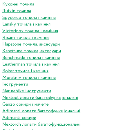
Кухонні точила
Ruixin точила
Spyderco точила і каміння
Lansky точила і каміння
Victorinox точила і каміння
Risam точила і каміння
Hapstone точила, аксесуари
Kanetsune точила, аксесуари
Benchmade точила і каміння
Leatherman точила і каміння
Boker точила і каміння
Morakniv точила і каміння
Інструменти
Naturehike інструменти
Nextool лопати багатофункціональні
Ganzo сокири і мачете
Adimanti лопати багатофункціональні
Adimanti сокири
Nextorch лопати багатофункціональні