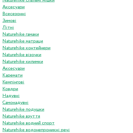
Naturehike спальні мішки
Аксесуари
Всесезонні
Зимові
Літні
Naturehike гамаки
Naturehike матраци
Naturehike контейнери
Naturehike візочки
Naturehike килимки
Аксесуари
Каремати
Кемпінгові
Ковдри
Надувні
Самонадувні
Naturehike подушки
Naturehike взуття
Naturehike водний спорт
Naturehike водонепроникні речі