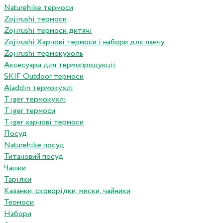
Naturehike термоси
Zojirushi термоси
Zojirushi термоси дитячі
Zojirushi Харчові термоси і набори для ланчу
Zojirushi термокухоль
Аксесуари для термопродукціі
SKIF Outdoor термоси
Aladdin термокухлі
Tiger термокухлі
Tiger термоси
Tiger харчові термоси
Посуд
Naturehike посуд
Титановий посуд
Чашки
Тарілки
Казанки, сковорідки, миски, чайники
Термоси
Набори