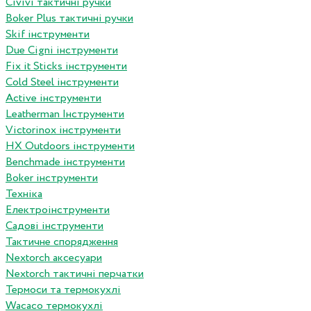
Сivivi тактичні ручки
Boker Plus тактичні ручки
Skif інструменти
Due Cigni інструменти
Fix it Sticks інструменти
Сold Steel інструменти
Active інструменти
Leatherman Інструменти
Victorinox інструменти
HX Outdoors інструменти
Benchmade інструменти
Boker інструменти
Техніка
Електроінструменти
Садові інструменти
Тактичне спорядження
Nextorch аксесуари
Nextorch тактичні перчатки
Термоси та термокухлі
Wacaco термокухлі