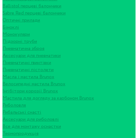
Ballistol перцеві балончики
Sabre Red перцеві балончики
Оптичні прилади
Біноклі
Монокуляри
Підзорні труби
Пневматична зброя
Аксесуари для пневматики
Пневматичні гвинтівки
Пневматичні пістолети
Масла і мастила Brunox
Велосипедні мастила Brunox
Інгібітори корозії Brunox
Мастила для догляду за карбоном Brunox
Риболовля
Рибальські снасті
Аксесуари для риболовлі
Все для монтажу оснастки
Термопродукція