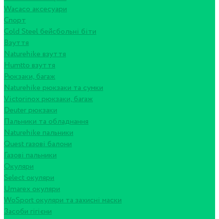
Wacaco аксесуари
Спорт
Cold Steel бейсбольні біти
Взуття
Naturehike взуття
Humtto взуття
Рюкзаки, багаж
Naturehike рюкзаки та сумки
Victorinox рюкзаки, багаж
Deuter рюкзаки
Пальники та обладнання
Naturehike пальники
Quest газові балони
Газові пальники
Окуляри
Select окуляри
Umarex окуляри
WoSport окуляри та захисні маски
Засоби гігієни