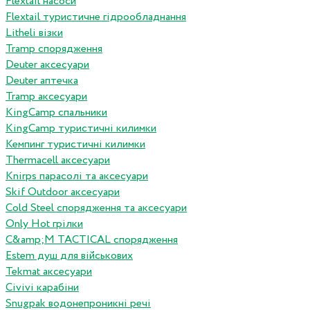
Flextail насоси
Flextail туристичне гідрообладнання
Litheli візки
Tramp спорядження
Deuter аксесуари
Deuter аптечка
Tramp аксесуари
KingCamp спальники
KingCamp туристичні килимки
Кемпинг туристичні килимки
Thermacell аксесуари
Knirps парасолі та аксесуари
Skif Outdoor аксесуари
Cold Steel спорядження та аксесуари
Only Hot грілки
C&amp;M TACTICAL спорядження
Estem душ для військових
Tekmat аксесуари
Сivivi карабіни
Snugpak водонепроникні речі