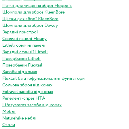
Патчі для чищення зброї Hoppe`s
Шомполи для зброї KleenBore
Щітки для зброї KleenBore
Шомполи для зброї Dewey
Зарядні пристрої
Сонячні панелі Houny
Litheli сонячні панелі
Зарядні станції Litheli
Повербанки Litheli
Повербанки Flextail
Засоби від комах
Flextail багатофункціональні фумігатори
Сольова зброя від комах
Extravel засоби від комах
Репелент-спреї HTA
Lifesystems засоби від комах
Меблі
Naturehike меблі
Столи