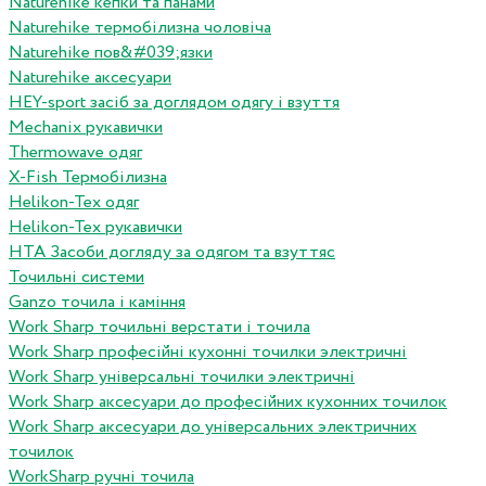
Naturehike кепки та панами
Naturehike термобілизна чоловіча
Naturehike пов&#039;язки
Naturehike аксесуари
HEY-sport засіб за доглядом одягу і взуття
Mechanix рукавички
Thermowave одяг
X-Fish Термобілизна
Helikon-Tex одяг
Helikon-Tex рукавички
HTA Засоби догляду за одягом та взуттяс
Точильні системи
Ganzo точила і каміння
Work Sharp точильні верстати і точила
Work Sharp професiйнi кухоннi точилки электричнi
Work Sharp унiверсальнi точилки электричнi
Work Sharp аксесуари до професiйних кухонних точилок
Work Sharp аксесуари до унiверсальних электричних
точилок
WorkSharp ручні точила