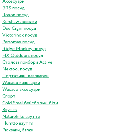
Аксесуари
BRS посуд
Roxon посуд
Kershaw ловилки
Due Cigni посуд
Victorinox посуд
Petromax посуд
Ridge Monkey посуд
HX Outdoors посуд
Столові прибори Active
Nextool посуд
Портативні кавоварки
Wacaco кавоварки
Wacaco аксесуари
Спорт
Cold Steel бейсбольні біти
Взуття
Naturehike взуття
Humtto взуття
Рюкзаки, багаж