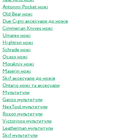
Antonini Pocket ножі
Old Bear ножі
Due Cigni аксесуари до ножів
Cimmerian Knives ножі
Umarex ножі
Hightron ножі
Schrade ножі
Ocaso ножі
Morakniv ножі
Maserin ножі
Skif аксесуари до ножів
Ontario ножі та аксесуари
Мультитули
Ganzo мультитули
NexTool мультитули
Roxon мультитули
Victorinox мультитули
Leatherman мультитули
Skif мультитули