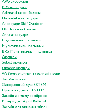
APG аксесуари
BRS аксесуари
Adimanti газові балони
Naturehike аксесуари
Аксесуари Skif Outdoor
HPCR газові балони
Сила аксесуари
Рідкопаливні пальники
Мультипаливні пальники
BRS Мультипаливні пальники
Окуляри
Select окуляри
Umarex окуляри
WoSport окуляри та захисні маски
Засоби гігієни
Одноразовий душ ESTEM
Присипка для ніг ESTEM
Засоби догляду за зброєю
Вішери для зброї Ballistol
Засоби для чищення зброї