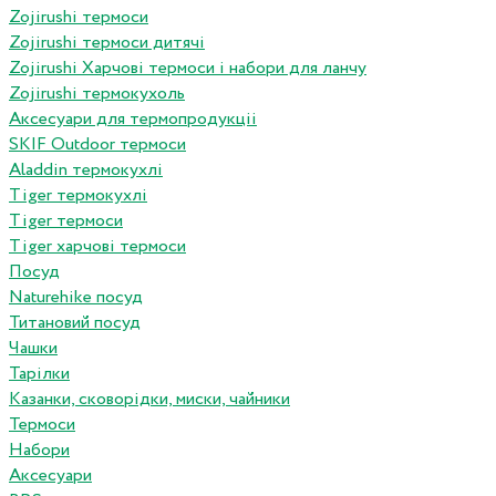
Zojirushi термоси
Zojirushi термоси дитячі
Zojirushi Харчові термоси і набори для ланчу
Zojirushi термокухоль
Аксесуари для термопродукціі
SKIF Outdoor термоси
Aladdin термокухлі
Tiger термокухлі
Tiger термоси
Tiger харчові термоси
Посуд
Naturehike посуд
Титановий посуд
Чашки
Тарілки
Казанки, сковорідки, миски, чайники
Термоси
Набори
Аксесуари