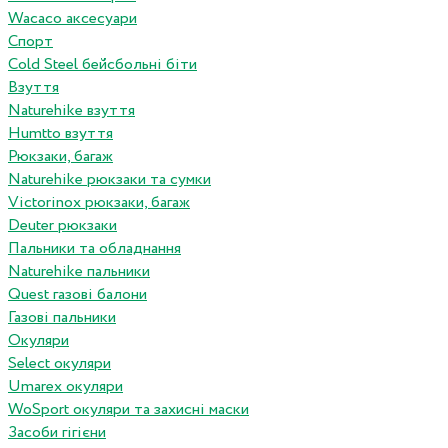
Wacaco аксесуари
Спорт
Cold Steel бейсбольні біти
Взуття
Naturehike взуття
Humtto взуття
Рюкзаки, багаж
Naturehike рюкзаки та сумки
Victorinox рюкзаки, багаж
Deuter рюкзаки
Пальники та обладнання
Naturehike пальники
Quest газові балони
Газові пальники
Окуляри
Select окуляри
Umarex окуляри
WoSport окуляри та захисні маски
Засоби гігієни