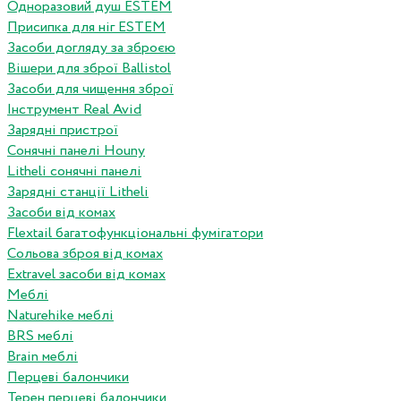
Одноразовий душ ESTEM
Присипка для ніг ESTEM
Засоби догляду за зброєю
Вішери для зброї Ballistol
Засоби для чищення зброї
Інструмент Real Avid
Зарядні пристрої
Сонячні панелі Houny
Litheli сонячні панелі
Зарядні станції Litheli
Засоби від комах
Flextail багатофункціональні фумігатори
Сольова зброя від комах
Extravel засоби від комах
Меблі
Naturehike меблі
BRS меблі
Brain меблі
Перцеві балончики
Терен перцеві балончики