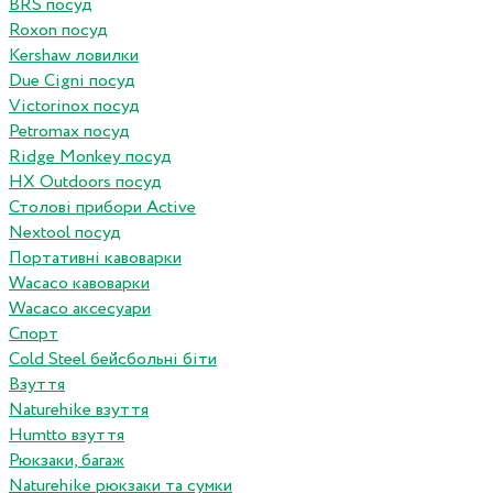
BRS посуд
Roxon посуд
Kershaw ловилки
Due Cigni посуд
Victorinox посуд
Petromax посуд
Ridge Monkey посуд
HX Outdoors посуд
Столові прибори Active
Nextool посуд
Портативні кавоварки
Wacaco кавоварки
Wacaco аксесуари
Спорт
Cold Steel бейсбольні біти
Взуття
Naturehike взуття
Humtto взуття
Рюкзаки, багаж
Naturehike рюкзаки та сумки