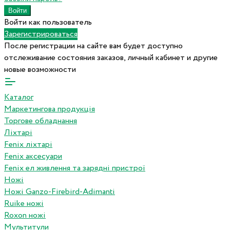
Войти как пользователь
Зарегистрироваться
После регистрации на сайте вам будет доступно
отслеживание состояния заказов, личный кабинет и другие
новые возможности
Каталог
Маркетингова продукція
Торгове обладнання
Ліхтарі
Fenix ліхтарі
Fenix аксесуари
Fenix ел живлення та зарядні пристрої
Ножі
Ножі Ganzo-Firebird-Adimanti
Ruike ножі
Roxon ножi
Мультитули