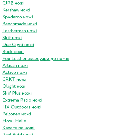
CJRB ножі
Kershaw ножі
Spyderco ножі
Benchmade ножі
Leatherman ножі
Skif ножі
Due Cigni ножі
Buck ножі
Fox Leather аксесуари до ножів
Artisan ножі
Active ножі
CRKT ножі
Olight ножі
Skif Plus ножі
Extrema Ratio ножі
HX Outdoors ножі
Peltonen ножі
Ножі Helle
Kanetsune ножі
Real Avid ножі