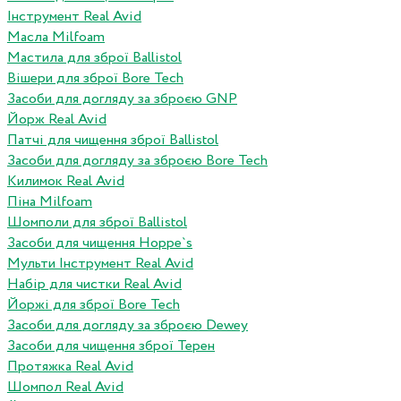
Інструмент Real Avid
Масла Milfoam
Мастила для зброї Ballistol
Вішери для зброї Bore Tech
Засоби для догляду за зброєю GNP
Йорж Real Avid
Патчі для чищення зброї Ballistol
Засоби для догляду за зброєю Bore Tech
Килимок Real Avid
Піна Milfoam
Шомполи для зброї Ballistol
Засоби для чищення Hoppe`s
Мульти Інструмент Real Avid
Набір для чистки Real Avid
Йоржі для зброї Bore Tech
Засоби для догляду за зброєю Dewey
Засоби для чищення зброї Терен
Протяжка Real Avid
Шомпол Real Avid