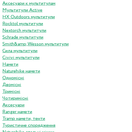
Аксесуари к мультитулам
Мультитули Active
HX Outdoors мультитули
Rocktol мультитули
Nextorch мультитули
Schrade мультитули
Smith&amp;Wesson мультитули
Сила мультитули
Civivi мультитули
Намети
Naturehike намети
Одномісні
Двомісні
Тримісні
Чотиримісні
Аксесуари
Ranger намети
Tramp намети, тенти
Туристичне спорядження