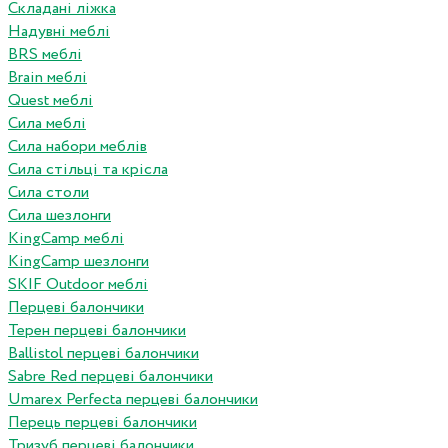
Складані ліжка
Надувні меблі
BRS меблі
Brain меблі
Quest меблі
Сила меблі
Сила набори меблів
Сила стільці та крісла
Сила столи
Сила шезлонги
KingCamp меблі
KingCamp шезлонги
SKIF Outdoor меблі
Перцеві балончики
Терен перцеві балончики
Ballistol перцеві балончики
Sabre Red перцеві балончики
Umarex Perfecta перцеві балончики
Перець перцеві балончики
Тризуб перцеві балончики