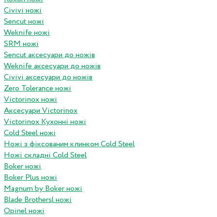
Civivi ножі
Sencut ножі
Weknife ножі
SRM ножі
Sencut аксесуари до ножів
Weknife аксесуари до ножів
Civivi аксесуари до ножів
Zero Tolerance ножі
Victorinox ножі
Аксесуари Victorinox
Victorinox Кухонні ножі
Cold Steel ножі
Ножі з фіксованим клинком Cold Steel
Ножі складні Cold Steel
Boker ножі
Boker Plus ножі
Magnum by Boker ножі
Blade Brothersl ножі
Opinel ножі