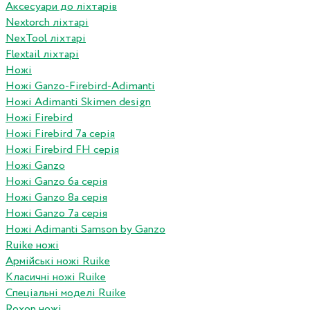
Аксесуари до ліхтарів
Nextorch ліхтарі
NexTool ліхтарі
Flextail ліхтарі
Ножі
Ножі Ganzo-Firebird-Adimanti
Ножі Adimanti Skimen design
Ножі Firebird
Ножі Firebird 7а серія
Ножі Firebird FH серія
Ножі Ganzo
Ножі Ganzo 6а серія
Ножі Ganzo 8а серія
Ножі Ganzo 7а серія
Ножі Adimanti Samson by Ganzo
Ruike ножі
Армійські ножі Ruike
Класичні ножі Ruike
Спеціальні моделі Ruike
Roxon ножi