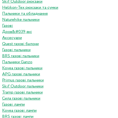
Skif Outdoor рюкзаки
Helikon-Tex рюкзаки та сумки
Пальники та обладнання
Naturehike пальники
Газові
Дров&#039;яні
Аксесуари
Quest газові балони
Газові пальники
BRS газові пальники
Пальники Ganzo
Kovea газові пальники
APG газові пальники
Primus газові пальники
Skif Outdoor пальники
Tramp газові пальники
Сила газові пальники
Газові лампи
Kovea газові лампи
BRS газові лампи