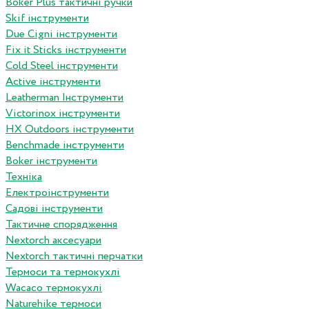
Boker Plus тактичні ручки
Skif інструменти
Due Cigni інструменти
Fix it Sticks інструменти
Сold Steel інструменти
Active інструменти
Leatherman Інструменти
Victorinox інструменти
HX Outdoors інструменти
Benchmade інструменти
Boker інструменти
Техніка
Електроінструменти
Садові інструменти
Тактичне спорядження
Nextorch аксесуари
Nextorch тактичні перчатки
Термоси та термокухлі
Wacaco термокухлі
Naturehike термоси