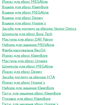
Йоржі для зброї MEGAline
Вішери для зброї KleenBore
Вішери для зброї MEGAline
Вішери для зброї Dewey
Вішери для зброї Hoppe`s
Засоби для догляду за зброєю Vector Optics
Шомполи для зброї Bore Tech
Мастила для зброї DAY Patron
Набори для чищення MEGAline
Фарба маскувальна RecOil
Йоржі для зброї KleenBore
Мастила для зброї Umarex
Шомполи для зброї MEGAline
Йоржі для зброї Dewey
Засоби догляду за зброєю HTA
Йоржі для зброї Hoppe`s
Набори для чищення KleenBore
Патчі для чищення зброї KleenBore
Пуховки для зброї KleenBore
Патчі для чищення зброї Hoppe`s