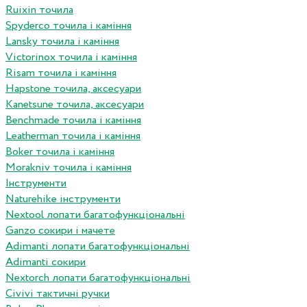
Ruixin точила
Spyderco точила і каміння
Lansky точила і каміння
Victorinox точила і каміння
Risam точила і каміння
Hapstone точила, аксесуари
Kanetsune точила, аксесуари
Benchmade точила і каміння
Leatherman точила і каміння
Boker точила і каміння
Morakniv точила і каміння
Інструменти
Naturehike інструменти
Nextool лопати багатофункціональні
Ganzo сокири і мачете
Adimanti лопати багатофункціональні
Adimanti сокири
Nextorch лопати багатофункціональні
Сivivi тактичні ручки