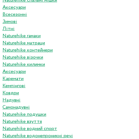
Naturehike спальні мішки
Аксесуари
Всесезонні
Зимові
Літні
Naturehike гамаки
Naturehike матраци
Naturehike контейнери
Naturehike візочки
Naturehike килимки
Аксесуари
Каремати
Кемпінгові
Ковдри
Надувні
Самонадувні
Naturehike подушки
Naturehike взуття
Naturehike водний спорт
Naturehike водонепроникні речі