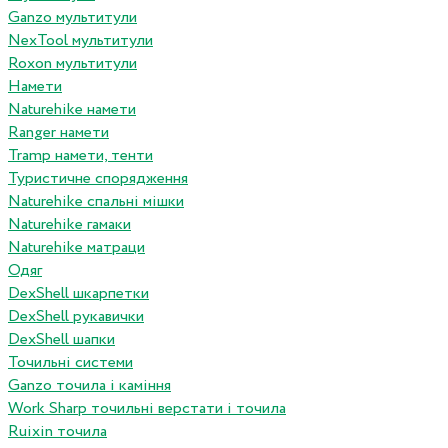
Ganzo мультитули
NexTool мультитули
Roxon мультитули
Намети
Naturehike намети
Ranger намети
Tramp намети, тенти
Туристичне спорядження
Naturehike спальні мішки
Naturehike гамаки
Naturehike матраци
Одяг
DexShell шкарпетки
DexShell рукавички
DexShell шапки
Точильні системи
Ganzo точила і каміння
Work Sharp точильні верстати і точила
Ruixin точила