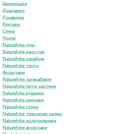
Гермомішки
Дощовики
Рукавички
Рюкзаки
Сумки
Чохли
Naturehike душ
Naturehike каністри
Naturehike карабіни
Naturehike тенти
Аксесуари
Naturehike органайзери
Naturehike питні системи
Naturehike рушники
Naturehike рюкзаки
Naturehike сумки
Naturehike трекінгові палиці
Naturehike холодильники
Naturehike аксесуари