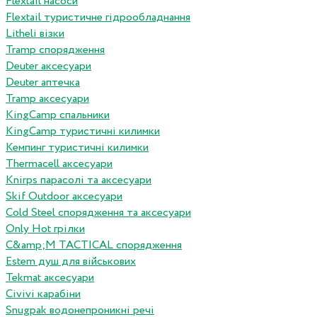
Flextail насоси
Flextail туристичне гідрообладнання
Litheli візки
Tramp спорядження
Deuter аксесуари
Deuter аптечка
Tramp аксесуари
KingCamp спальники
KingCamp туристичні килимки
Кемпинг туристичні килимки
Thermacell аксесуари
Knirps парасолі та аксесуари
Skif Outdoor аксесуари
Cold Steel спорядження та аксесуари
Only Hot грілки
C&amp;M TACTICAL спорядження
Estem душ для військових
Tekmat аксесуари
Сivivi карабіни
Snugpak водонепроникні речі