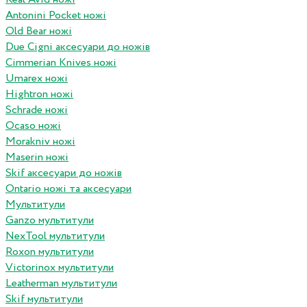
Antonini Pocket ножі
Old Bear ножі
Due Cigni аксесуари до ножів
Cimmerian Knives ножі
Umarex ножі
Hightron ножі
Schrade ножі
Ocaso ножі
Morakniv ножі
Maserin ножі
Skif аксесуари до ножів
Ontario ножі та аксесуари
Мультитули
Ganzo мультитули
NexTool мультитули
Roxon мультитули
Victorinox мультитули
Leatherman мультитули
Skif мультитули