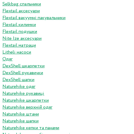
Selkbag спальники
Flextail аксесуари
Flextail вакуумні пакувальники
Flextail килимки
Flextail подушки
Nite Ize аксесуари
Flextail матраци
Litheli насоси
Одяг
DexShell шкарпетки
DexShell рукавички
DexShell шапки
Naturehike одяг
Naturehike рукавиці
Naturehike шкарпетки
Naturehike верхній одяг
Naturehike штани
Naturehike шапки
Naturehike кепки та панами