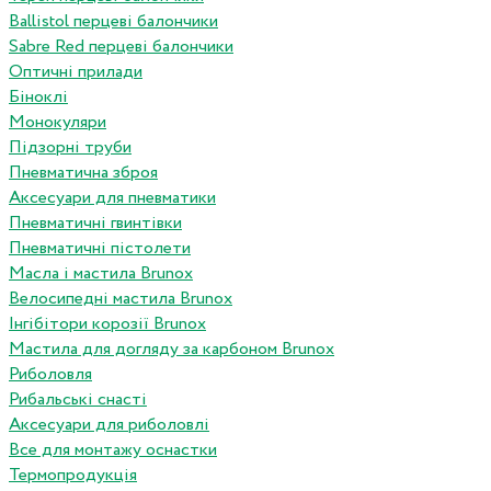
Ballistol перцеві балончики
Sabre Red перцеві балончики
Оптичні прилади
Біноклі
Монокуляри
Підзорні труби
Пневматична зброя
Аксесуари для пневматики
Пневматичні гвинтівки
Пневматичні пістолети
Масла і мастила Brunox
Велосипедні мастила Brunox
Інгібітори корозії Brunox
Мастила для догляду за карбоном Brunox
Риболовля
Рибальські снасті
Аксесуари для риболовлі
Все для монтажу оснастки
Термопродукція