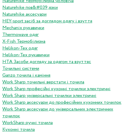
Naturehike термобілизна чоловіча
Naturehike пов&#039;язки
Naturehike аксесуари
HEY-sport засіб за доглядом одягу і взуття
Mechanix рукавички
Thermowave одяг
X-Fish Термобілизна
Helikon-Tex одяг
Helikon-Tex рукавички
HTA Засоби догляду за одягом та взуттяс
Точильні системи
Ganzo точила і каміння
Work Sharp точильні верстати і точила
Work Sharp професiйнi кухоннi точилки электричнi
Work Sharp унiверсальнi точилки электричнi
Work Sharp аксесуари до професiйних кухонних точилок
Work Sharp аксесуари до унiверсальних электричних
точилок
WorkSharp ручні точила
Кухонні точила