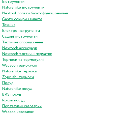
Інструменти
Naturehike інструменти
Nextool лопати багатофункціональні
Ganzo сокири і мачете
Техніка
Електроінструменти
Садові інструменти
Тактичне спорядження
Nextorch аксесуари
Nextorch тактичні перчатки
Термоси та термокухлі
Wacaco термокухлі
Naturehike термоси
Zojirushi термоси
Посуд
Naturehike посуд
BRS посуд
Roxon посуд
Портативні кавоварки
Wacaco кавоварки