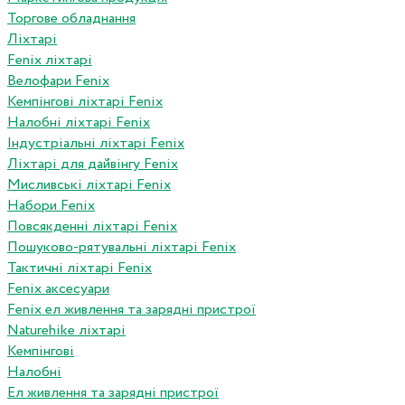
Торгове обладнання
Ліхтарі
Fenix ліхтарі
Велофари Fenix
Кемпінгові ліхтарі Fenix
Налобні ліхтарі Fenix
Індустріальні ліхтарі Fenix
Ліхтарі для дайвінгу Fenix
Мисливські ліхтарі Fenix
Набори Fenix
Повсякденні ліхтарі Fenix
Пошуково-рятувальні ліхтарі Fenix
Тактичні ліхтарі Fenix
Fenix аксесуари
Fenix ел живлення та зарядні пристрої
Naturehike ліхтарі
Кемпінгові
Налобні
Ел живлення та зарядні пристрої