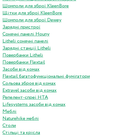
Шомполи для зброї KleenBore
Щітки для зброї KleenBore
Шомполи для зброї Dewey
Зарядні пристрої
Сонячні панелі Houny
Litheli сонячні панелі
Зарядні станції Litheli
Повербанки Litheli
Повербанки Flextail
Засоби від комах
Flextail багатофункціональні фумігатори
Сольова зброя від комах
Extravel засоби від комах
Репелент-спреї HTA
Lifesystems засоби від комах
Меблі
Naturehike меблі
Столи
Стільці та крісла