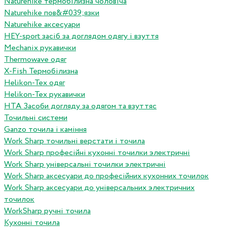
Naturehike термобілизна чоловіча
Naturehike пов&#039;язки
Naturehike аксесуари
HEY-sport засіб за доглядом одягу і взуття
Mechanix рукавички
Thermowave одяг
X-Fish Термобілизна
Helikon-Tex одяг
Helikon-Tex рукавички
HTA Засоби догляду за одягом та взуттяс
Точильні системи
Ganzo точила і каміння
Work Sharp точильні верстати і точила
Work Sharp професiйнi кухоннi точилки электричнi
Work Sharp унiверсальнi точилки электричнi
Work Sharp аксесуари до професiйних кухонних точилок
Work Sharp аксесуари до унiверсальних электричних
точилок
WorkSharp ручні точила
Кухонні точила