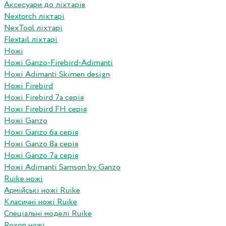
Аксесуари до ліхтарів
Nextorch ліхтарі
NexTool ліхтарі
Flextail ліхтарі
Ножі
Ножі Ganzo-Firebird-Adimanti
Ножі Adimanti Skimen design
Ножі Firebird
Ножі Firebird 7а серія
Ножі Firebird FH серія
Ножі Ganzo
Ножі Ganzo 6а серія
Ножі Ganzo 8а серія
Ножі Ganzo 7а серія
Ножі Adimanti Samson by Ganzo
Ruike ножі
Армійські ножі Ruike
Класичні ножі Ruike
Спеціальні моделі Ruike
Roxon ножi