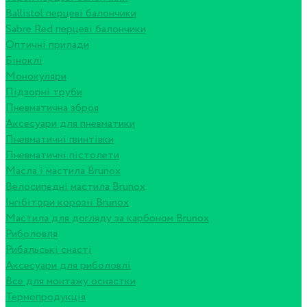
Ballistol перцеві балончики
Sabre Red перцеві балончики
Оптичні прилади
Біноклі
Монокуляри
Підзорні труби
Пневматична зброя
Аксесуари для пневматики
Пневматичні гвинтівки
Пневматичні пістолети
Масла і мастила Brunox
Велосипедні мастила Brunox
Інгібітори корозії Brunox
Мастила для догляду за карбоном Brunox
Риболовля
Рибальські снасті
Аксесуари для риболовлі
Все для монтажу оснастки
Термопродукція