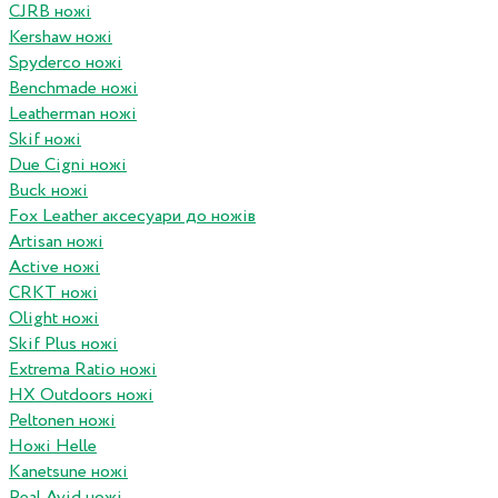
CJRB ножі
Kershaw ножі
Spyderco ножі
Benchmade ножі
Leatherman ножі
Skif ножі
Due Cigni ножі
Buck ножі
Fox Leather аксесуари до ножів
Artisan ножі
Active ножі
CRKT ножі
Olight ножі
Skif Plus ножі
Extrema Ratio ножі
HX Outdoors ножі
Peltonen ножі
Ножі Helle
Kanetsune ножі
Real Avid ножі