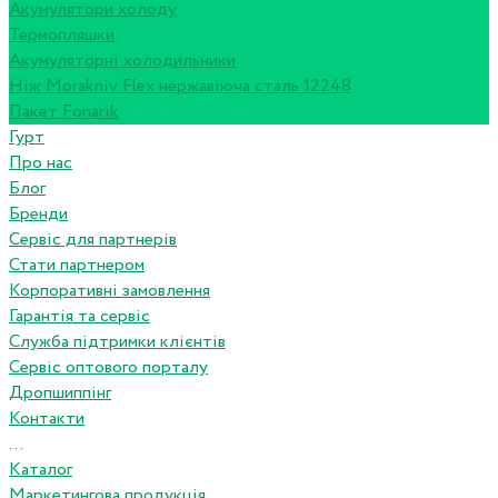
Акумулятори холоду
Термопляшки
Акумуляторні холодильники
Ніж Morakniv Flex нержавіюча сталь 12248
Пакет Fonarik
Гурт
Про нас
Блог
Бренди
Сервіс для партнерів
Стати партнером
Корпоративні замовлення
Гарантія та сервіс
Служба підтримки клієнтів
Сервіс оптового порталу
Дропшиппінг
Контакти
...
Каталог
Маркетингова продукція