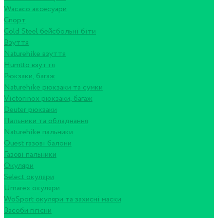
Wacaco аксесуари
Спорт
Cold Steel бейсбольні біти
Взуття
Naturehike взуття
Humtto взуття
Рюкзаки, багаж
Naturehike рюкзаки та сумки
Victorinox рюкзаки, багаж
Deuter рюкзаки
Пальники та обладнання
Naturehike пальники
Quest газові балони
Газові пальники
Окуляри
Select окуляри
Umarex окуляри
WoSport окуляри та захисні маски
Засоби гігієни