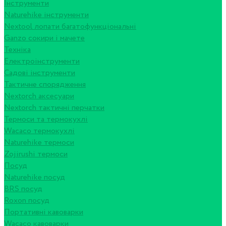
Інструменти
Naturehike інструменти
Nextool лопати багатофункціональні
Ganzo сокири і мачете
Техніка
Електроінструменти
Садові інструменти
Тактичне спорядження
Nextorch аксесуари
Nextorch тактичні перчатки
Термоси та термокухлі
Wacaco термокухлі
Naturehike термоси
Zojirushi термоси
Посуд
Naturehike посуд
BRS посуд
Roxon посуд
Портативні кавоварки
Wacaco кавоварки