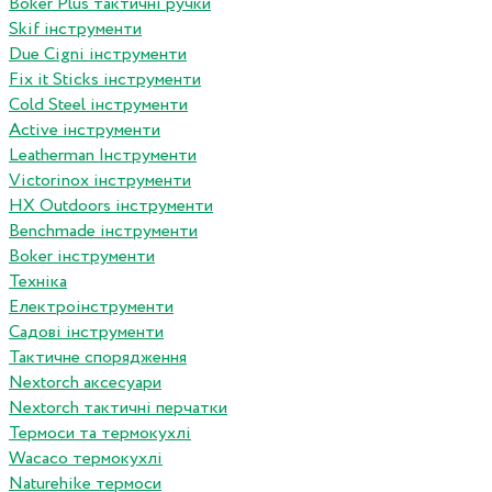
Boker Plus тактичні ручки
Skif інструменти
Due Cigni інструменти
Fix it Sticks інструменти
Сold Steel інструменти
Active інструменти
Leatherman Інструменти
Victorinox інструменти
HX Outdoors інструменти
Benchmade інструменти
Boker інструменти
Техніка
Електроінструменти
Садові інструменти
Тактичне спорядження
Nextorch аксесуари
Nextorch тактичні перчатки
Термоси та термокухлі
Wacaco термокухлі
Naturehike термоси