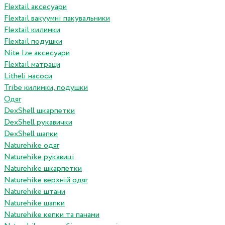
Flextail аксесуари
Flextail вакуумні пакувальники
Flextail килимки
Flextail подушки
Nite Ize аксесуари
Flextail матраци
Litheli насоси
Tribe килимки, подушки
Одяг
DexShell шкарпетки
DexShell рукавички
DexShell шапки
Naturehike одяг
Naturehike рукавиці
Naturehike шкарпетки
Naturehike верхній одяг
Naturehike штани
Naturehike шапки
Naturehike кепки та панами