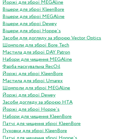
Йоржі для зброї MEGAline
Вішери для зброї KleenBore
Вішери для зброї MEGAline
Вішери для зброї Dewey
Вішери для зброї Hoppe`s
Засоби для догляду за зброєю Vector Optics
Шомполи для зброї Bore Tech
Мастила для зброї DAY Patron
Набори для чищення MEGAline
Фарба маскувальна RecOil
Йоржі для зброї KleenBore
Мастила для зброї Umarex
Шомполи для зброї MEGAline
Йоржі для зброї Dewey
Засоби догляду за зброєю HTA
Йоржі для зброї Hoppe`s
Набори для чищення KleenBore
Патчі для чищення зброї KleenBore
Пуховки для зброї KleenBore
Патчі для чищення зброї Hoppe`s