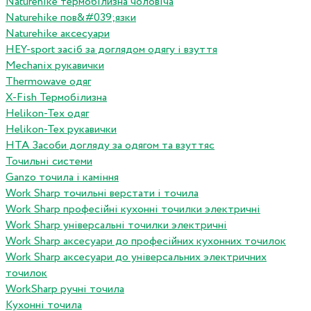
Naturehike термобілизна чоловіча
Naturehike пов&#039;язки
Naturehike аксесуари
HEY-sport засіб за доглядом одягу і взуття
Mechanix рукавички
Thermowave одяг
X-Fish Термобілизна
Helikon-Tex одяг
Helikon-Tex рукавички
HTA Засоби догляду за одягом та взуттяс
Точильні системи
Ganzo точила і каміння
Work Sharp точильні верстати і точила
Work Sharp професiйнi кухоннi точилки электричнi
Work Sharp унiверсальнi точилки электричнi
Work Sharp аксесуари до професiйних кухонних точилок
Work Sharp аксесуари до унiверсальних электричних
точилок
WorkSharp ручні точила
Кухонні точила