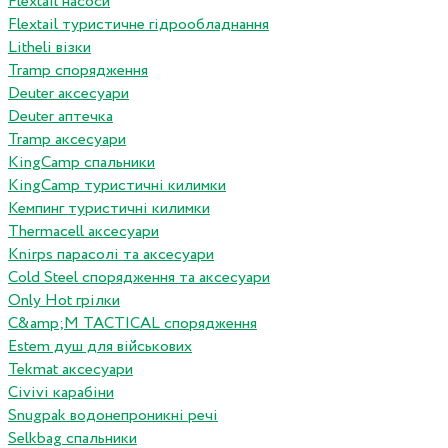
Flextail насоси
Flextail туристичне гідрообладнання
Litheli візки
Tramp спорядження
Deuter аксесуари
Deuter аптечка
Tramp аксесуари
KingCamp спальники
KingCamp туристичні килимки
Кемпинг туристичні килимки
Thermacell аксесуари
Knirps парасолі та аксесуари
Cold Steel спорядження та аксесуари
Only Hot грілки
C&amp;M TACTICAL спорядження
Estem душ для військових
Tekmat аксесуари
Сivivi карабіни
Snugpak водонепроникні речі
Selkbag спальники