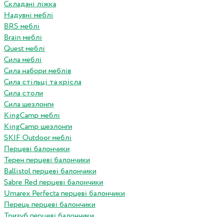
Складані ліжка
Надувні меблі
BRS меблі
Brain меблі
Quest меблі
Сила меблі
Сила набори меблів
Сила стільці та крісла
Сила столи
Сила шезлонги
KingCamp меблі
KingCamp шезлонги
SKIF Outdoor меблі
Перцеві балончики
Терен перцеві балончики
Ballistol перцеві балончики
Sabre Red перцеві балончики
Umarex Perfecta перцеві балончики
Перець перцеві балончики
Тризуб перцеві балончики