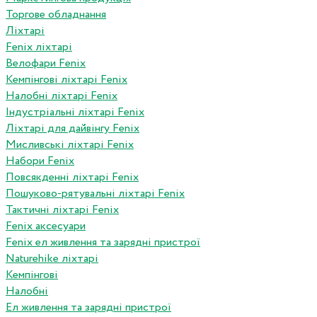
Торгове обладнання
Ліхтарі
Fenix ліхтарі
Велофари Fenix
Кемпінгові ліхтарі Fenix
Налобні ліхтарі Fenix
Індустріальні ліхтарі Fenix
Ліхтарі для дайвінгу Fenix
Мисливські ліхтарі Fenix
Набори Fenix
Повсякденні ліхтарі Fenix
Пошуково-рятувальні ліхтарі Fenix
Тактичні ліхтарі Fenix
Fenix аксесуари
Fenix ел живлення та зарядні пристрої
Naturehike ліхтарі
Кемпінгові
Налобні
Ел живлення та зарядні пристрої