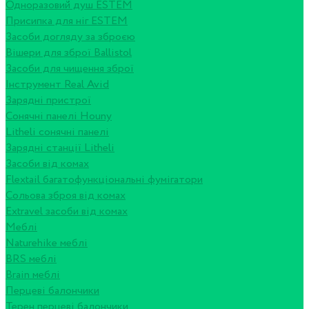
Одноразовий душ ESTEM
Присипка для ніг ESTEM
Засоби догляду за зброєю
Вішери для зброї Ballistol
Засоби для чищення зброї
Інструмент Real Avid
Зарядні пристрої
Сонячні панелі Houny
Litheli сонячні панелі
Зарядні станції Litheli
Засоби від комах
Flextail багатофункціональні фумігатори
Сольова зброя від комах
Extravel засоби від комах
Меблі
Naturehike меблі
BRS меблі
Brain меблі
Перцеві балончики
Терен перцеві балончики