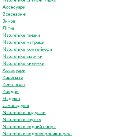
Naturehike спальні мішки
Аксесуари
Всесезонні
Зимові
Літні
Naturehike гамаки
Naturehike матраци
Naturehike контейнери
Naturehike візочки
Naturehike килимки
Аксесуари
Каремати
Кемпінгові
Ковдри
Надувні
Самонадувні
Naturehike подушки
Naturehike взуття
Naturehike водний спорт
Naturehike водонепроникні речі