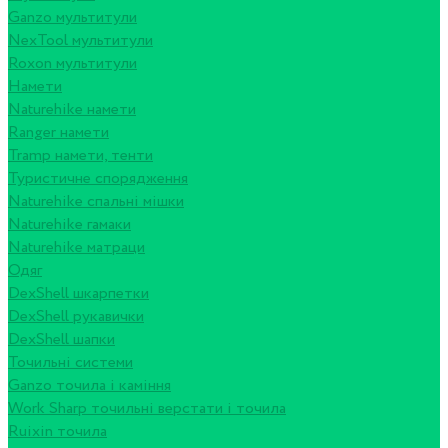
Ganzo мультитули
NexTool мультитули
Roxon мультитули
Намети
Naturehike намети
Ranger намети
Tramp намети, тенти
Туристичне спорядження
Naturehike спальні мішки
Naturehike гамаки
Naturehike матраци
Одяг
DexShell шкарпетки
DexShell рукавички
DexShell шапки
Точильні системи
Ganzo точила і каміння
Work Sharp точильні верстати і точила
Ruixin точила