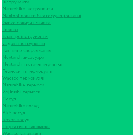
Інструменти
Naturehike інструменти
Nextool лопати багатофункціональні
Ganzo сокири і мачете
Техніка
Електроінструменти
Садові інструменти
Тактичне спорядження
Nextorch аксесуари
Nextorch тактичні перчатки
Термоси та термокухлі
Wacaco термокухлі
Naturehike термоси
Zojirushi термоси
Посуд
Naturehike посуд
BRS посуд
Roxon посуд
Портативні кавоварки
Wacaco кавоварки