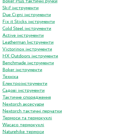
Boker Plus тактичні ручки
Skif інструменти
Due Cigni інструменти
Fix it Sticks інструменти
Сold Steel інструменти
Active інструменти
Leatherman Інструменти
Victorinox інструменти
HX Outdoors інструменти
Benchmade інструменти
Boker інструменти
Техніка
Електроінструменти
Садові інструменти
Тактичне спорядження
Nextorch аксесуари
Nextorch тактичні перчатки
Термоси та термокухлі
Wacaco термокухлі
Naturehike термоси