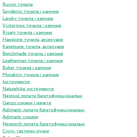
Ruixin точила
Spyderco точила і каміння
Lansky точила і каміння
Victorinox точила і каміння
Risam точила і каміння
Hapstone точила, аксесуари
Kanetsune точила, аксесуари
Benchmade точила і каміння
Leatherman точила і каміння
Boker точила і каміння
Morakniv точила і каміння
Інструменти
Naturehike інструменти
Nextool лопати багатофункціональні
Ganzo сокири і мачете
Adimanti лопати багатофункціональні
Adimanti сокири
Nextorch лопати багатофункціональні
Сivivi тактичні ручки