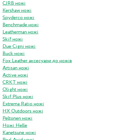
CJRB ножі
Kershaw ножі
Spyderco ножі
Benchmade ножі
Leatherman ножі
Skif ножі
Due Cigni ножі
Buck ножі
Fox Leather аксесуари до ножів
Artisan ножі
Active ножі
CRKT ножі
Olight ножі
Skif Plus ножі
Extrema Ratio ножі
HX Outdoors ножі
Peltonen ножі
Ножі Helle
Kanetsune ножі
Real Avid ножі