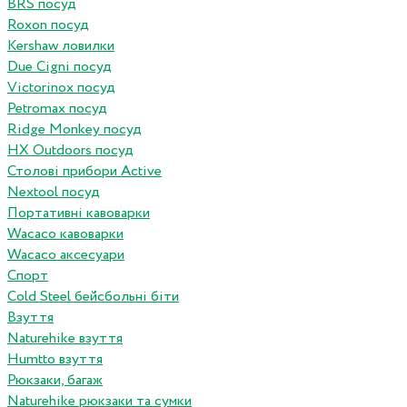
BRS посуд
Roxon посуд
Kershaw ловилки
Due Cigni посуд
Victorinox посуд
Petromax посуд
Ridge Monkey посуд
HX Outdoors посуд
Столові прибори Active
Nextool посуд
Портативні кавоварки
Wacaco кавоварки
Wacaco аксесуари
Спорт
Cold Steel бейсбольні біти
Взуття
Naturehike взуття
Humtto взуття
Рюкзаки, багаж
Naturehike рюкзаки та сумки