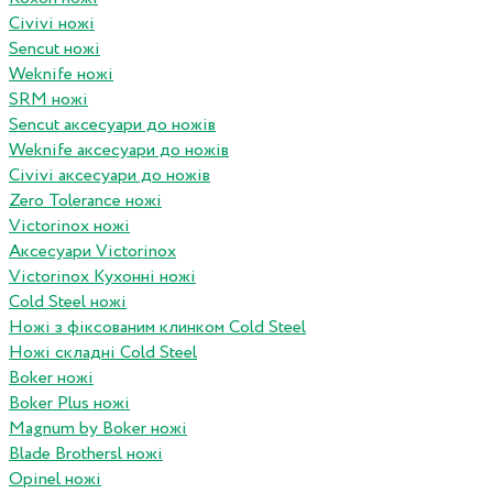
Civivi ножі
Sencut ножі
Weknife ножі
SRM ножі
Sencut аксесуари до ножів
Weknife аксесуари до ножів
Civivi аксесуари до ножів
Zero Tolerance ножі
Victorinox ножі
Аксесуари Victorinox
Victorinox Кухонні ножі
Cold Steel ножі
Ножі з фіксованим клинком Cold Steel
Ножі складні Cold Steel
Boker ножі
Boker Plus ножі
Magnum by Boker ножі
Blade Brothersl ножі
Opinel ножі