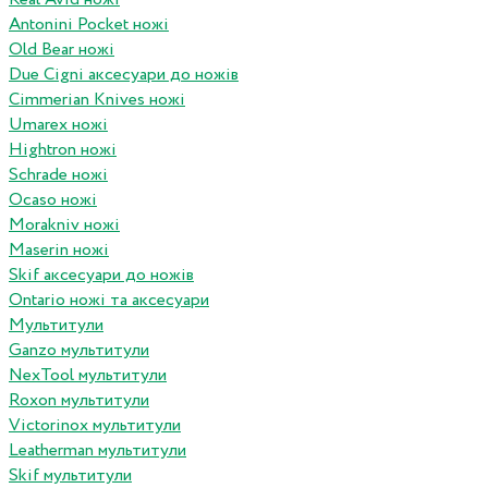
Antonini Pocket ножі
Old Bear ножі
Due Cigni аксесуари до ножів
Cimmerian Knives ножі
Umarex ножі
Hightron ножі
Schrade ножі
Ocaso ножі
Morakniv ножі
Maserin ножі
Skif аксесуари до ножів
Ontario ножі та аксесуари
Мультитули
Ganzo мультитули
NexTool мультитули
Roxon мультитули
Victorinox мультитули
Leatherman мультитули
Skif мультитули