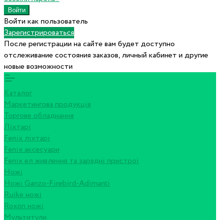
Войти как пользователь
Зарегистрироваться
После регистрации на сайте вам будет доступно
отслеживание состояния заказов, личный кабинет и другие
новые возможности
Каталог
Маркетингова продукція
Торгове обладнання
Ліхтарі
Fenix ліхтарі
Fenix аксесуари
Fenix ел живлення та зарядні пристрої
Ножі
Ножі Ganzo-Firebird-Adimanti
Ruike ножі
Roxon ножi
Мультитули