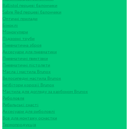
Ballistol перцеві балончики
Sabre Red перцеві балончики
Оптичні прилади
Біноклі
Монокуляри
Підзорні труби
Пневматична зброя
Аксесуари для пневматики
Пневматичні гвинтівки
Пневматичні пістолети
Масла і мастила Brunox
Велосипедні мастила Brunox
Інгібітори корозії Brunox
Мастила для догляду за карбоном Brunox
Риболовля
Рибальські снасті
Аксесуари для риболовлі
Все для монтажу оснастки
Термопродукція