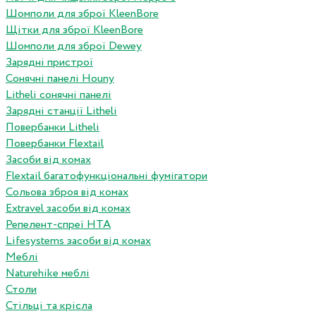
Шомполи для зброї KleenBore
Щітки для зброї KleenBore
Шомполи для зброї Dewey
Зарядні пристрої
Сонячні панелі Houny
Litheli сонячні панелі
Зарядні станції Litheli
Повербанки Litheli
Повербанки Flextail
Засоби від комах
Flextail багатофункціональні фумігатори
Сольова зброя від комах
Extravel засоби від комах
Репелент-спреї HTA
Lifesystems засоби від комах
Меблі
Naturehike меблі
Столи
Стільці та крісла