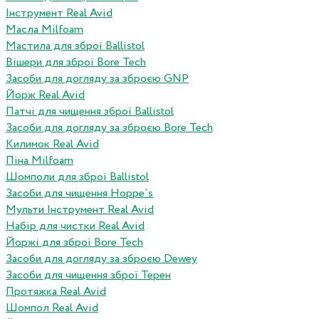
Інструмент Real Avid
Масла Milfoam
Мастила для зброї Ballistol
Вішери для зброї Bore Tech
Засоби для догляду за зброєю GNP
Йорж Real Avid
Патчі для чищення зброї Ballistol
Засоби для догляду за зброєю Bore Tech
Килимок Real Avid
Піна Milfoam
Шомполи для зброї Ballistol
Засоби для чищення Hoppe`s
Мульти Інструмент Real Avid
Набір для чистки Real Avid
Йоржі для зброї Bore Tech
Засоби для догляду за зброєю Dewey
Засоби для чищення зброї Терен
Протяжка Real Avid
Шомпол Real Avid