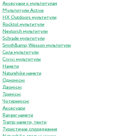
Аксесуари к мультитулам
Мультитули Active
HX Outdoors мультитули
Rocktol мультитули
Nextorch мультитули
Schrade мультитули
Smith&amp;Wesson мультитули
Сила мультитули
Civivi мультитули
Намети
Naturehike намети
Одномісні
Двомісні
Тримісні
Чотиримісні
Аксесуари
Ranger намети
Tramp намети, тенти
Туристичне спорядження