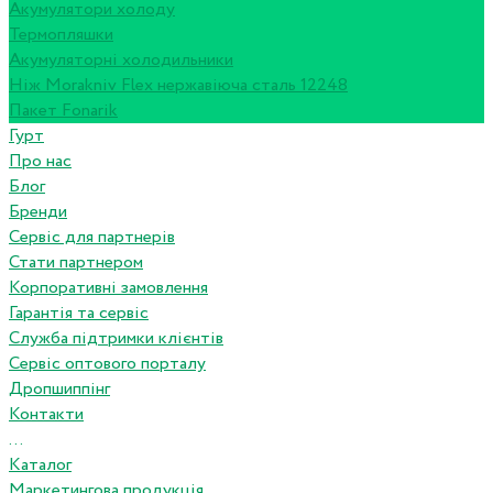
Акумулятори холоду
Термопляшки
Акумуляторні холодильники
Ніж Morakniv Flex нержавіюча сталь 12248
Пакет Fonarik
Гурт
Про нас
Блог
Бренди
Сервіс для партнерів
Стати партнером
Корпоративні замовлення
Гарантія та сервіс
Служба підтримки клієнтів
Сервіс оптового порталу
Дропшиппінг
Контакти
...
Каталог
Маркетингова продукція