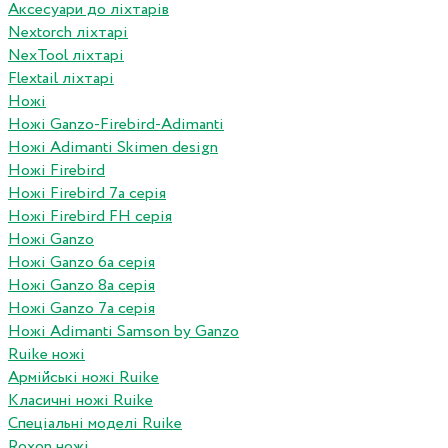
Аксесуари до ліхтарів
Nextorch ліхтарі
NexTool ліхтарі
Flextail ліхтарі
Ножі
Ножі Ganzo-Firebird-Adimanti
Ножі Adimanti Skimen design
Ножі Firebird
Ножі Firebird 7а серія
Ножі Firebird FH серія
Ножі Ganzo
Ножі Ganzo 6а серія
Ножі Ganzo 8а серія
Ножі Ganzo 7а серія
Ножі Adimanti Samson by Ganzo
Ruike ножі
Армійські ножі Ruike
Класичні ножі Ruike
Спеціальні моделі Ruike
Roxon ножi