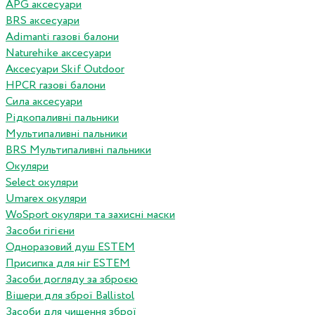
APG аксесуари
BRS аксесуари
Adimanti газові балони
Naturehike аксесуари
Аксесуари Skif Outdoor
HPCR газові балони
Сила аксесуари
Рідкопаливні пальники
Мультипаливні пальники
BRS Мультипаливні пальники
Окуляри
Select окуляри
Umarex окуляри
WoSport окуляри та захисні маски
Засоби гігієни
Одноразовий душ ESTEM
Присипка для ніг ESTEM
Засоби догляду за зброєю
Вішери для зброї Ballistol
Засоби для чищення зброї