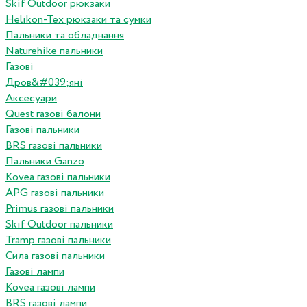
Skif Outdoor рюкзаки
Helikon-Tex рюкзаки та сумки
Пальники та обладнання
Naturehike пальники
Газові
Дров&#039;яні
Аксесуари
Quest газові балони
Газові пальники
BRS газові пальники
Пальники Ganzo
Kovea газові пальники
APG газові пальники
Primus газові пальники
Skif Outdoor пальники
Tramp газові пальники
Сила газові пальники
Газові лампи
Kovea газові лампи
BRS газові лампи