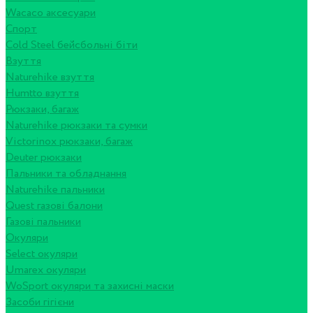
Wacaco аксесуари
Спорт
Cold Steel бейсбольні біти
Взуття
Naturehike взуття
Humtto взуття
Рюкзаки, багаж
Naturehike рюкзаки та сумки
Victorinox рюкзаки, багаж
Deuter рюкзаки
Пальники та обладнання
Naturehike пальники
Quest газові балони
Газові пальники
Окуляри
Select окуляри
Umarex окуляри
WoSport окуляри та захисні маски
Засоби гігієни