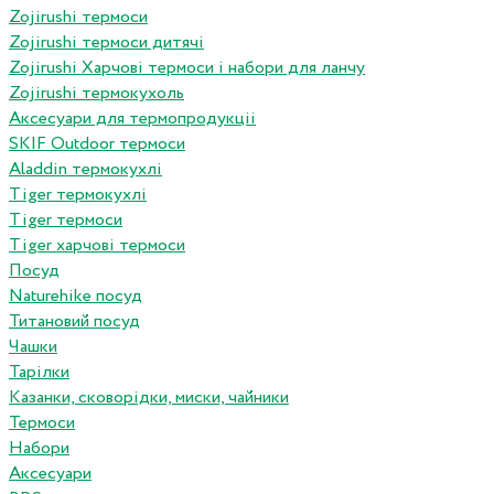
Zojirushi термоси
Zojirushi термоси дитячі
Zojirushi Харчові термоси і набори для ланчу
Zojirushi термокухоль
Аксесуари для термопродукціі
SKIF Outdoor термоси
Aladdin термокухлі
Tiger термокухлі
Tiger термоси
Tiger харчові термоси
Посуд
Naturehike посуд
Титановий посуд
Чашки
Тарілки
Казанки, сковорідки, миски, чайники
Термоси
Набори
Аксесуари