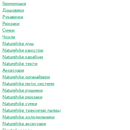
Гермомішки
Дощовики
Рукавички
Рюкзаки
Сумки
Чохли
Naturehike душ
Naturehike каністри
Naturehike карабіни
Naturehike тенти
Аксесуари
Naturehike органайзери
Naturehike питні системи
Naturehike рушники
Naturehike рюкзаки
Naturehike сумки
Naturehike трекінгові палиці
Naturehike холодильники
Naturehike аксесуари