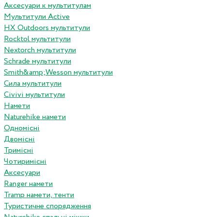
Аксесуари к мультитулам
Мультитули Active
HX Outdoors мультитули
Rocktol мультитули
Nextorch мультитули
Schrade мультитули
Smith&amp;Wesson мультитули
Сила мультитули
Civivi мультитули
Намети
Naturehike намети
Одномісні
Двомісні
Тримісні
Чотиримісні
Аксесуари
Ranger намети
Tramp намети, тенти
Туристичне спорядження