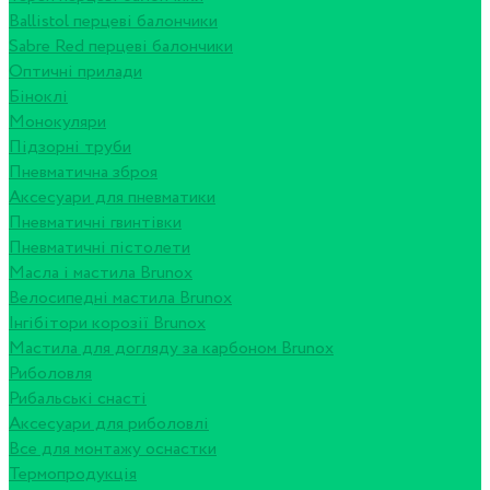
Ballistol перцеві балончики
Sabre Red перцеві балончики
Оптичні прилади
Біноклі
Монокуляри
Підзорні труби
Пневматична зброя
Аксесуари для пневматики
Пневматичні гвинтівки
Пневматичні пістолети
Масла і мастила Brunox
Велосипедні мастила Brunox
Інгібітори корозії Brunox
Мастила для догляду за карбоном Brunox
Риболовля
Рибальські снасті
Аксесуари для риболовлі
Все для монтажу оснастки
Термопродукція