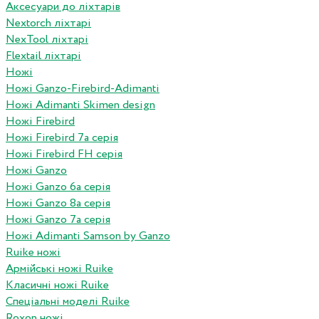
Аксесуари до ліхтарів
Nextorch ліхтарі
NexTool ліхтарі
Flextail ліхтарі
Ножі
Ножі Ganzo-Firebird-Adimanti
Ножі Adimanti Skimen design
Ножі Firebird
Ножі Firebird 7а серія
Ножі Firebird FH серія
Ножі Ganzo
Ножі Ganzo 6а серія
Ножі Ganzo 8а серія
Ножі Ganzo 7а серія
Ножі Adimanti Samson by Ganzo
Ruike ножі
Армійські ножі Ruike
Класичні ножі Ruike
Спеціальні моделі Ruike
Roxon ножi