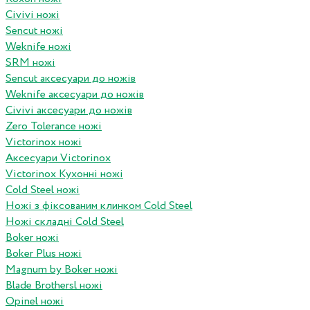
Civivi ножі
Sencut ножі
Weknife ножі
SRM ножі
Sencut аксесуари до ножів
Weknife аксесуари до ножів
Civivi аксесуари до ножів
Zero Tolerance ножі
Victorinox ножі
Аксесуари Victorinox
Victorinox Кухонні ножі
Cold Steel ножі
Ножі з фіксованим клинком Cold Steel
Ножі складні Cold Steel
Boker ножі
Boker Plus ножі
Magnum by Boker ножі
Blade Brothersl ножі
Opinel ножі