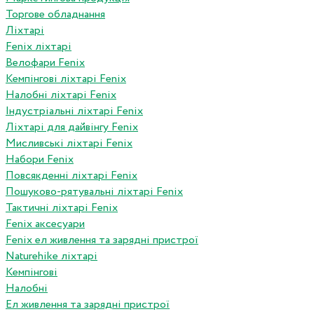
Торгове обладнання
Ліхтарі
Fenix ліхтарі
Велофари Fenix
Кемпінгові ліхтарі Fenix
Налобні ліхтарі Fenix
Індустріальні ліхтарі Fenix
Ліхтарі для дайвінгу Fenix
Мисливські ліхтарі Fenix
Набори Fenix
Повсякденні ліхтарі Fenix
Пошуково-рятувальні ліхтарі Fenix
Тактичні ліхтарі Fenix
Fenix аксесуари
Fenix ел живлення та зарядні пристрої
Naturehike ліхтарі
Кемпінгові
Налобні
Ел живлення та зарядні пристрої