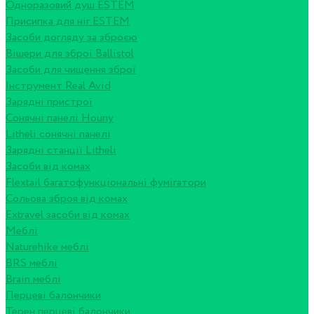
Одноразовий душ ESTEM
Присипка для ніг ESTEM
Засоби догляду за зброєю
Вішери для зброї Ballistol
Засоби для чищення зброї
Інструмент Real Avid
Зарядні пристрої
Сонячні панелі Houny
Litheli сонячні панелі
Зарядні станції Litheli
Засоби від комах
Flextail багатофункціональні фумігатори
Сольова зброя від комах
Extravel засоби від комах
Меблі
Naturehike меблі
BRS меблі
Brain меблі
Перцеві балончики
Терен перцеві балончики