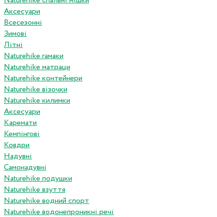
Naturehike спальні мішки
Аксесуари
Всесезонні
Зимові
Літні
Naturehike гамаки
Naturehike матраци
Naturehike контейнери
Naturehike візочки
Naturehike килимки
Аксесуари
Каремати
Кемпінгові
Ковдри
Надувні
Самонадувні
Naturehike подушки
Naturehike взуття
Naturehike водний спорт
Naturehike водонепроникні речі