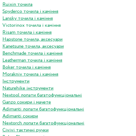
Ruixin точила
Spyderco точила і каміння
Lansky точила і каміння
Victorinox точила і каміння
Risam точила і каміння
Hapstone точила, аксесуари
Kanetsune точила, аксесуари
Benchmade точила і каміння
Leatherman точила і каміння
Boker точила і каміння
Morakniv точила і каміння
Інструменти
Naturehike інструменти
Nextool лопати багатофункціональні
Ganzo сокири і мачете
Adimanti лопати багатофункціональні
Adimanti сокири
Nextorch лопати багатофункціональні
Сivivi тактичні ручки