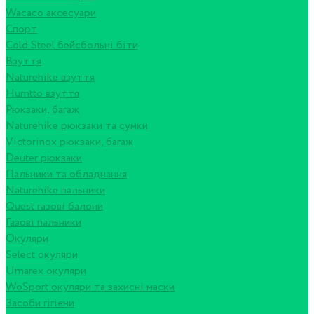
Wacaco аксесуари
Спорт
Cold Steel бейсбольні біти
Взуття
Naturehike взуття
Humtto взуття
Рюкзаки, багаж
Naturehike рюкзаки та сумки
Victorinox рюкзаки, багаж
Deuter рюкзаки
Пальники та обладнання
Naturehike пальники
Quest газові балони
Газові пальники
Окуляри
Select окуляри
Umarex окуляри
WoSport окуляри та захисні маски
Засоби гігієни