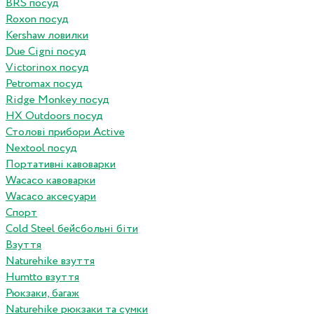
BRS посуд
Roxon посуд
Kershaw ловилки
Due Cigni посуд
Victorinox посуд
Petromax посуд
Ridge Monkey посуд
HX Outdoors посуд
Столові прибори Active
Nextool посуд
Портативні кавоварки
Wacaco кавоварки
Wacaco аксесуари
Спорт
Cold Steel бейсбольні біти
Взуття
Naturehike взуття
Humtto взуття
Рюкзаки, багаж
Naturehike рюкзаки та сумки