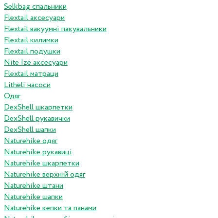
Selkbag спальники
Flextail аксесуари
Flextail вакуумні пакувальники
Flextail килимки
Flextail подушки
Nite Ize аксесуари
Flextail матраци
Litheli насоси
Одяг
DexShell шкарпетки
DexShell рукавички
DexShell шапки
Naturehike одяг
Naturehike рукавиці
Naturehike шкарпетки
Naturehike верхній одяг
Naturehike штани
Naturehike шапки
Naturehike кепки та панами