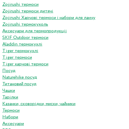
Zojirushi термоси
Zojirushi термоси дитячі
Zojirushi Харчові термоси і набори для ланчу
Zojirushi термокухоль
Аксесуари для термопродукціі
SKIF Outdoor термоси
Aladdin термокухлі
Tiger термокухлі
Tiger термоси
Tiger харчові термоси
Посуд
Naturehike посуд
Титановий посуд
Чашки
Тарілки
Казанки, сковорідки, миски, чайники
Термоси
Набори
Аксесуари