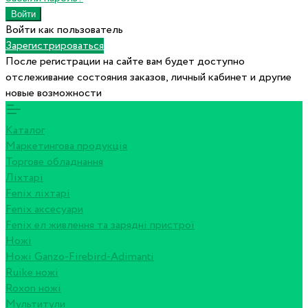
Войти как пользователь
Зарегистрироваться
После регистрации на сайте вам будет доступно
отслеживание состояния заказов, личный кабинет и другие
новые возможности
Каталог
Маркетингова продукція
Торгове обладнання
Ліхтарі
Fenix ліхтарі
Fenix аксесуари
Fenix ел живлення та зарядні пристрої
Ножі
Ножі Ganzo-Firebird-Adimanti
Ruike ножі
Roxon ножi
Мультитули