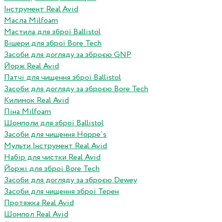
Інструмент Real Avid
Масла Milfoam
Мастила для зброї Ballistol
Вішери для зброї Bore Tech
Засоби для догляду за зброєю GNP
Йорж Real Avid
Патчі для чищення зброї Ballistol
Засоби для догляду за зброєю Bore Tech
Килимок Real Avid
Піна Milfoam
Шомполи для зброї Ballistol
Засоби для чищення Hoppe`s
Мульти Інструмент Real Avid
Набір для чистки Real Avid
Йоржі для зброї Bore Tech
Засоби для догляду за зброєю Dewey
Засоби для чищення зброї Терен
Протяжка Real Avid
Шомпол Real Avid