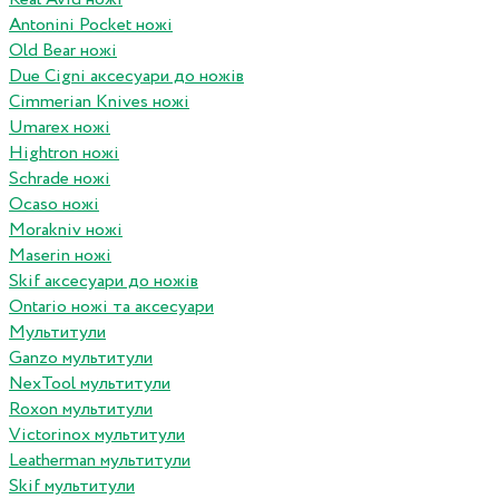
Antonini Pocket ножі
Old Bear ножі
Due Cigni аксесуари до ножів
Cimmerian Knives ножі
Umarex ножі
Hightron ножі
Schrade ножі
Ocaso ножі
Morakniv ножі
Maserin ножі
Skif аксесуари до ножів
Ontario ножі та аксесуари
Мультитули
Ganzo мультитули
NexTool мультитули
Roxon мультитули
Victorinox мультитули
Leatherman мультитули
Skif мультитули