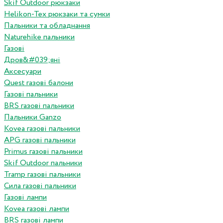
Skif Outdoor рюкзаки
Helikon-Tex рюкзаки та сумки
Пальники та обладнання
Naturehike пальники
Газові
Дров&#039;яні
Аксесуари
Quest газові балони
Газові пальники
BRS газові пальники
Пальники Ganzo
Kovea газові пальники
APG газові пальники
Primus газові пальники
Skif Outdoor пальники
Tramp газові пальники
Сила газові пальники
Газові лампи
Kovea газові лампи
BRS газові лампи