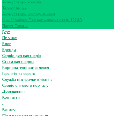
Акумулятори холоду
Термопляшки
Акумуляторні холодильники
Ніж Morakniv Flex нержавіюча сталь 12248
Пакет Fonarik
Гурт
Про нас
Блог
Бренди
Сервіс для партнерів
Стати партнером
Корпоративні замовлення
Гарантія та сервіс
Служба підтримки клієнтів
Сервіс оптового порталу
Дропшиппінг
Контакти
...
Каталог
Маркетингова продукція