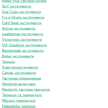
Boker Plus тактичні ручки
Skif інструменти
Due Cigni інструменти
Fix it Sticks інструменти
Сold Steel інструменти
Active інструменти
Leatherman Інструменти
Victorinox інструменти
HX Outdoors інструменти
Benchmade інструменти
Boker інструменти
Техніка
Електроінструменти
Садові інструменти
Тактичне спорядження
Nextorch аксесуари
Nextorch тактичні перчатки
Термоси та термокухлі
Wacaco термокухлі
Naturehike термоси