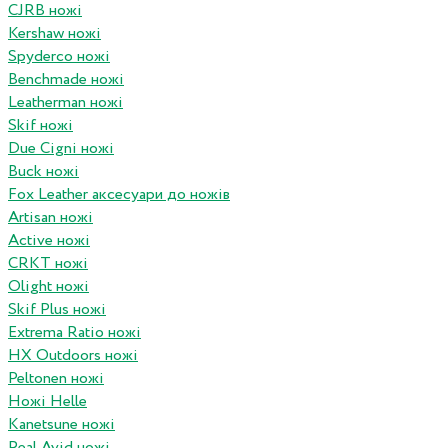
CJRB ножі
Kershaw ножі
Spyderco ножі
Benchmade ножі
Leatherman ножі
Skif ножі
Due Cigni ножі
Buck ножі
Fox Leather аксесуари до ножів
Artisan ножі
Active ножі
CRKT ножі
Olight ножі
Skif Plus ножі
Extrema Ratio ножі
HX Outdoors ножі
Peltonen ножі
Ножі Helle
Kanetsune ножі
Real Avid ножі