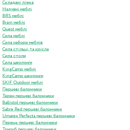
Складані ліжка
Надувні меблі
BRS меблі
Brain меблі
Quest меблі
Сила меблі
Сила набори меблів
Сила стільці та крісла
Сила столи
Сила шезлонги
KingCamp меблі
KingCamp шезлонги
SKIF Outdoor меблі
Перцеві балончики
Терен перцеві балончики
Ballistol перцеві балончики
Sabre Red перцеві балончики
Umarex Perfecta перцеві балончики
Перець перцеві балончики
Тризуб перцеві балончики