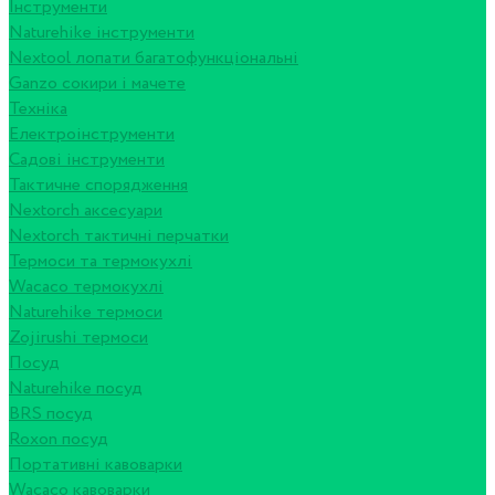
Інструменти
Naturehike інструменти
Nextool лопати багатофункціональні
Ganzo сокири і мачете
Техніка
Електроінструменти
Садові інструменти
Тактичне спорядження
Nextorch аксесуари
Nextorch тактичні перчатки
Термоси та термокухлі
Wacaco термокухлі
Naturehike термоси
Zojirushi термоси
Посуд
Naturehike посуд
BRS посуд
Roxon посуд
Портативні кавоварки
Wacaco кавоварки