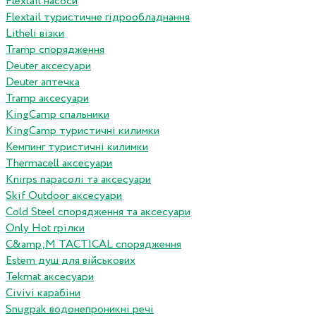
Flextail насоси
Flextail туристичне гідрообладнання
Litheli візки
Tramp спорядження
Deuter аксесуари
Deuter аптечка
Tramp аксесуари
KingCamp спальники
KingCamp туристичні килимки
Кемпинг туристичні килимки
Thermacell аксесуари
Knirps парасолі та аксесуари
Skif Outdoor аксесуари
Cold Steel спорядження та аксесуари
Only Hot грілки
C&amp;M TACTICAL спорядження
Estem душ для військових
Tekmat аксесуари
Сivivi карабіни
Snugpak водонепроникні речі