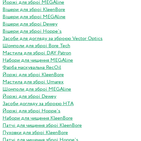
Йоржі для зброї MEGAline
Вішери для зброї KleenBore
Вішери для зброї MEGAline
Вішери для зброї Dewey
Вішери для зброї Hoppe`s
Засоби для догляду за зброєю Vector Optics
Шомполи для зброї Bore Tech
Мастила для зброї DAY Patron
Набори для чищення MEGAline
Фарба маскувальна RecOil
Йоржі для зброї KleenBore
Мастила для зброї Umarex
Шомполи для зброї MEGAline
Йоржі для зброї Dewey
Засоби догляду за зброєю HTA
Йоржі для зброї Hoppe`s
Набори для чищення KleenBore
Патчі для чищення зброї KleenBore
Пуховки для зброї KleenBore
Патчі для чищення зброї Hoppe`s