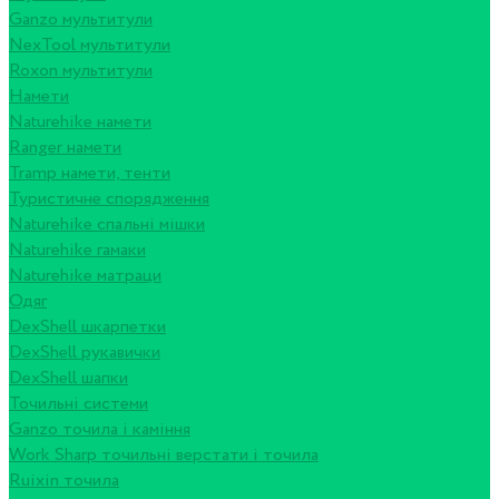
Ganzo мультитули
NexTool мультитули
Roxon мультитули
Намети
Naturehike намети
Ranger намети
Tramp намети, тенти
Туристичне спорядження
Naturehike спальні мішки
Naturehike гамаки
Naturehike матраци
Одяг
DexShell шкарпетки
DexShell рукавички
DexShell шапки
Точильні системи
Ganzo точила і каміння
Work Sharp точильні верстати і точила
Ruixin точила