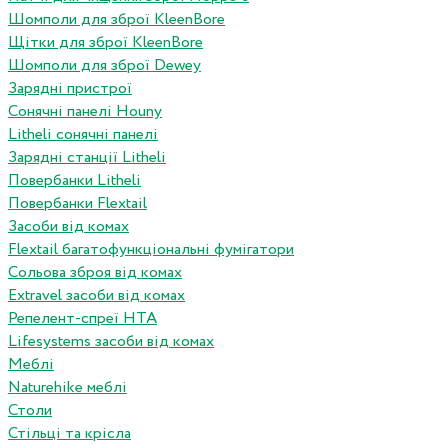
Шомполи для зброї KleenBore
Щітки для зброї KleenBore
Шомполи для зброї Dewey
Зарядні пристрої
Сонячні панелі Houny
Litheli сонячні панелі
Зарядні станції Litheli
Повербанки Litheli
Повербанки Flextail
Засоби від комах
Flextail багатофункціональні фумігатори
Сольова зброя від комах
Extravel засоби від комах
Репелент-спреї HTA
Lifesystems засоби від комах
Меблі
Naturehike меблі
Столи
Стільці та крісла