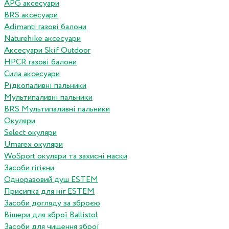
APG аксесуари
BRS аксесуари
Adimanti газові балони
Naturehike аксесуари
Аксесуари Skif Outdoor
HPCR газові балони
Сила аксесуари
Рідкопаливні пальники
Мультипаливні пальники
BRS Мультипаливні пальники
Окуляри
Select окуляри
Umarex окуляри
WoSport окуляри та захисні маски
Засоби гігієни
Одноразовий душ ESTEM
Присипка для ніг ESTEM
Засоби догляду за зброєю
Вішери для зброї Ballistol
Засоби для чищення зброї