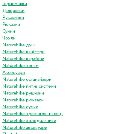
Гермомішки
Дощовики
Рукавички
Рюкзаки
Сумки
Чохли
Naturehike душ
Naturehike каністри
Naturehike карабіни
Naturehike тенти
Аксесуари
Naturehike органайзери
Naturehike питні системи
Naturehike рушники
Naturehike рюкзаки
Naturehike сумки
Naturehike трекінгові палиці
Naturehike холодильники
Naturehike аксесуари