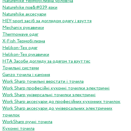
Naturehike термобілизна чоловіча
Naturehike пов&#039;язки
Naturehike аксесуари
HEY-sport засіб за доглядом одягу і взуття
Mechanix рукавички
Thermowave одяг
X-Fish Термобілизна
Helikon-Tex одяг
Helikon-Tex рукавички
HTA Засоби догляду за одягом та взуттяс
Точильні системи
Ganzo точила і каміння
Work Sharp точильні верстати і точила
Work Sharp професiйнi кухоннi точилки электричнi
Work Sharp унiверсальнi точилки электричнi
Work Sharp аксесуари до професiйних кухонних точилок
Work Sharp аксесуари до унiверсальних электричних
точилок
WorkSharp ручні точила
Кухонні точила