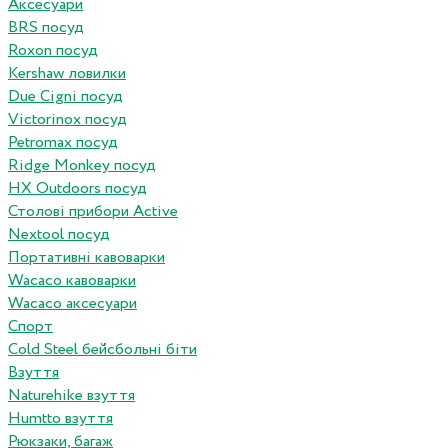
Аксесуари
BRS посуд
Roxon посуд
Kershaw ловилки
Due Cigni посуд
Victorinox посуд
Petromax посуд
Ridge Monkey посуд
HX Outdoors посуд
Столові прибори Active
Nextool посуд
Портативні кавоварки
Wacaco кавоварки
Wacaco аксесуари
Спорт
Cold Steel бейсбольні біти
Взуття
Naturehike взуття
Humtto взуття
Рюкзаки, багаж