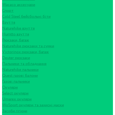
Wacaco аксесуари
Спорт
Cold Steel бейсбольні біти
Взуття
Naturehike взуття
Humtto взуття
Рюкзаки, багаж
Naturehike рюкзаки та сумки
Victorinox рюкзаки, багаж
Deuter рюкзаки
Пальники та обладнання
Naturehike пальники
Quest газові балони
Газові пальники
Окуляри
Select окуляри
Umarex окуляри
WoSport окуляри та захисні маски
Засоби гігієни