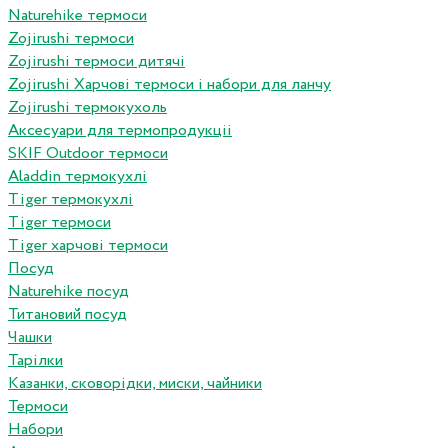
Naturehike термоси
Zojirushi термоси
Zojirushi термоси дитячі
Zojirushi Харчові термоси і набори для ланчу
Zojirushi термокухоль
Аксесуари для термопродукціі
SKIF Outdoor термоси
Aladdin термокухлі
Tiger термокухлі
Tiger термоси
Tiger харчові термоси
Посуд
Naturehike посуд
Титановий посуд
Чашки
Тарілки
Казанки, сковорідки, миски, чайники
Термоси
Набори