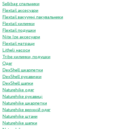
Selkbag спальники
Flextail аксесуари
Flextail вакуумні пакувальники
Flextail килимки
Flextail подушки
Nite Ize аксесуари
Flextail матраци
Litheli насоси
Tribe килимки, подушки
Одяг
DexShell шкарпетки
DexShell рукавички
DexShell шапки
Naturehike одяг
Naturehike рукавиці
Naturehike шкарпетки
Naturehike верхній одяг
Naturehike штани
Naturehike шапки