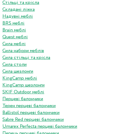
Стільці та крісла
Складані ліжка
Надувні меблі
BRS меблі
Brain меблі
Quest меблі
Сила меблі
Сила набори меблів
Сила стільці та крісла
Сила столи
Сила шезлонги
KingCamp меблі
KingCamp шезлонги
SKIF Outdoor меблі
Перцеві балончики
Терен перцеві балончики
Ballistol перцеві балончики
Sabre Red перцеві балончики
Umarex Perfecta перцеві балончики
Перець перцеві балончики