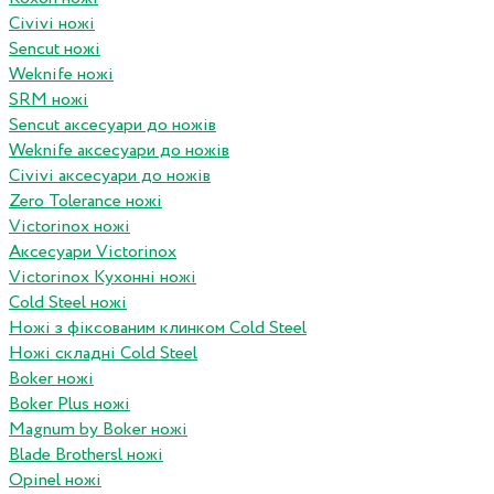
Civivi ножі
Sencut ножі
Weknife ножі
SRM ножі
Sencut аксесуари до ножів
Weknife аксесуари до ножів
Civivi аксесуари до ножів
Zero Tolerance ножі
Victorinox ножі
Аксесуари Victorinox
Victorinox Кухонні ножі
Cold Steel ножі
Ножі з фіксованим клинком Cold Steel
Ножі складні Cold Steel
Boker ножі
Boker Plus ножі
Magnum by Boker ножі
Blade Brothersl ножі
Opinel ножі