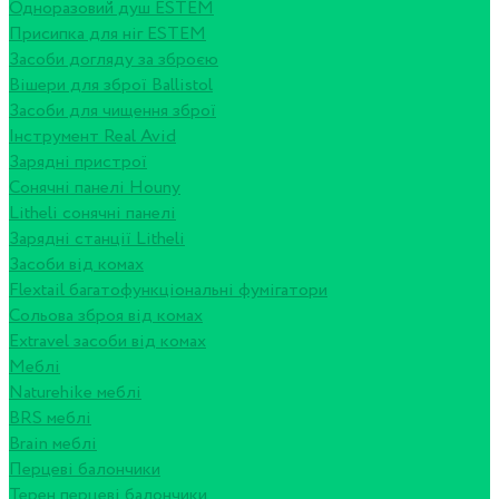
Одноразовий душ ESTEM
Присипка для ніг ESTEM
Засоби догляду за зброєю
Вішери для зброї Ballistol
Засоби для чищення зброї
Інструмент Real Avid
Зарядні пристрої
Сонячні панелі Houny
Litheli сонячні панелі
Зарядні станції Litheli
Засоби від комах
Flextail багатофункціональні фумігатори
Сольова зброя від комах
Extravel засоби від комах
Меблі
Naturehike меблі
BRS меблі
Brain меблі
Перцеві балончики
Терен перцеві балончики