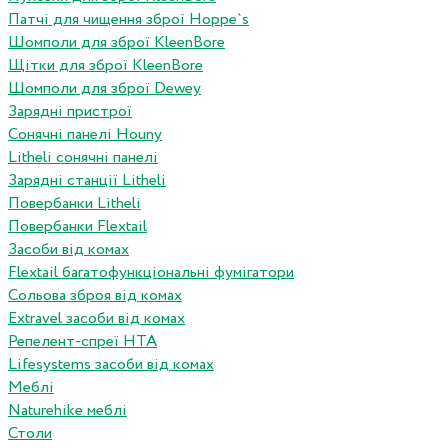
Патчі для чищення зброї Hoppe`s
Шомполи для зброї KleenBore
Щітки для зброї KleenBore
Шомполи для зброї Dewey
Зарядні пристрої
Сонячні панелі Houny
Litheli сонячні панелі
Зарядні станції Litheli
Повербанки Litheli
Повербанки Flextail
Засоби від комах
Flextail багатофункціональні фумігатори
Сольова зброя від комах
Extravel засоби від комах
Репелент-спреї HTA
Lifesystems засоби від комах
Меблі
Naturehike меблі
Столи