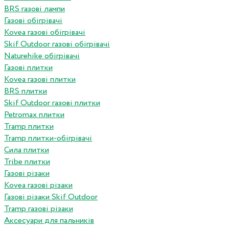
BRS газові лампи
Газові обігрівачі
Kovea газові обігрівачі
Skif Outdoor газові обігрівачі
Naturehike обігрівачі
Газові плитки
Kovea газові плитки
BRS плитки
Skif Outdoor газові плитки
Petromax плитки
Tramp плитки
Tramp плитки-обігрівачі
Сила плитки
Tribe плитки
Газові різаки
Kovea газові різаки
Газові різаки Skif Outdoor
Tramp газові різаки
Аксесуари для пальників