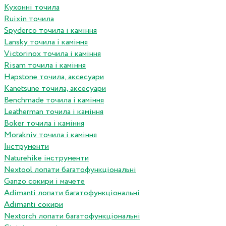
Кухонні точила
Ruixin точила
Spyderco точила і каміння
Lansky точила і каміння
Victorinox точила і каміння
Risam точила і каміння
Hapstone точила, аксесуари
Kanetsune точила, аксесуари
Benchmade точила і каміння
Leatherman точила і каміння
Boker точила і каміння
Morakniv точила і каміння
Інструменти
Naturehike інструменти
Nextool лопати багатофункціональні
Ganzo сокири і мачете
Adimanti лопати багатофункціональні
Adimanti сокири
Nextorch лопати багатофункціональні