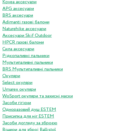
Kovea аксесуари
APG аксесуари
BRS аксесуари
Adimanti газові балони
Naturehike аксесуари
Аксесуари Skif Outdoor
HPCR газові балони
Сила аксесуари
Рідкопаливні пальники
Мультипаливні пальники
BRS Мультипаливні пальники
Окуляри
Select окуляри
Umarex окуляри
WoSport окуляри та захисні маски
Засоби гігієни
Одноразовий душ ESTEM
Присипка для ніг ESTEM
Засоби догляду за зброєю
Вішери для зброї Ballistol