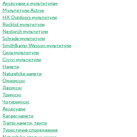
Аксесуари к мультитулам
Мультитули Active
HX Outdoors мультитули
Rocktol мультитули
Nextorch мультитули
Schrade мультитули
Smith&amp;Wesson мультитули
Сила мультитули
Civivi мультитули
Намети
Naturehike намети
Одномісні
Двомісні
Тримісні
Чотиримісні
Аксесуари
Ranger намети
Tramp намети, тенти
Туристичне спорядження