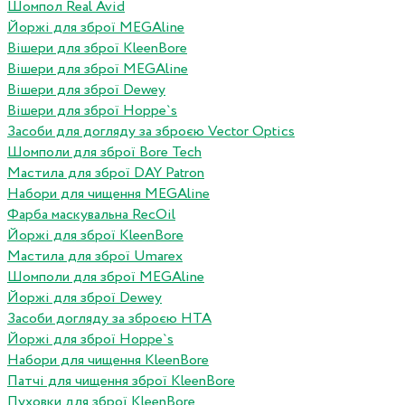
Шомпол Real Avid
Йоржі для зброї MEGAline
Вішери для зброї KleenBore
Вішери для зброї MEGAline
Вішери для зброї Dewey
Вішери для зброї Hoppe`s
Засоби для догляду за зброєю Vector Optics
Шомполи для зброї Bore Tech
Мастила для зброї DAY Patron
Набори для чищення MEGAline
Фарба маскувальна RecOil
Йоржі для зброї KleenBore
Мастила для зброї Umarex
Шомполи для зброї MEGAline
Йоржі для зброї Dewey
Засоби догляду за зброєю HTA
Йоржі для зброї Hoppe`s
Набори для чищення KleenBore
Патчі для чищення зброї KleenBore
Пуховки для зброї KleenBore