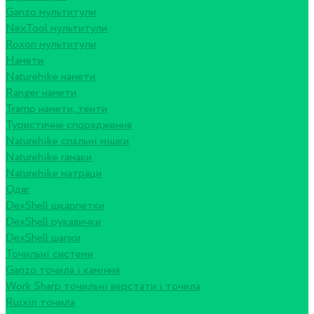
Ganzo мультитули
NexTool мультитули
Roxon мультитули
Намети
Naturehike намети
Ranger намети
Tramp намети, тенти
Туристичне спорядження
Naturehike спальні мішки
Naturehike гамаки
Naturehike матраци
Одяг
DexShell шкарпетки
DexShell рукавички
DexShell шапки
Точильні системи
Ganzo точила і каміння
Work Sharp точильні верстати і точила
Ruixin точила