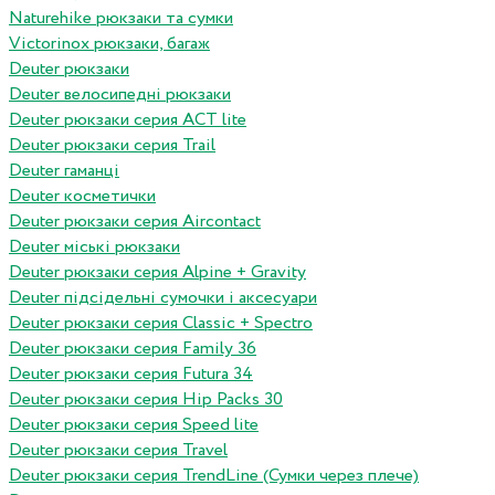
Naturehike рюкзаки та сумки
Victorinox рюкзаки, багаж
Deuter рюкзаки
Deuter велосипедні рюкзаки
Deuter рюкзаки серия ACT lite
Deuter рюкзаки серия Trail
Deuter гаманці
Deuter косметички
Deuter рюкзаки серия Aircontact
Deuter міські рюкзаки
Deuter рюкзаки серия Alpine + Gravity
Deuter підсідельні сумочки і аксесуари
Deuter рюкзаки серия Classic + Spectro
Deuter рюкзаки серия Family 36
Deuter рюкзаки серия Futura 34
Deuter рюкзаки серия Hip Packs 30
Deuter рюкзаки серия Speed lite
Deuter рюкзаки серия Travel
Deuter рюкзаки серия TrendLine (Сумки через плече)