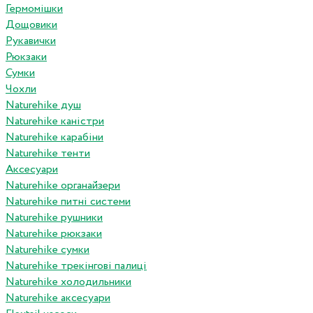
Гермомішки
Дощовики
Рукавички
Рюкзаки
Сумки
Чохли
Naturehike душ
Naturehike каністри
Naturehike карабіни
Naturehike тенти
Аксесуари
Naturehike органайзери
Naturehike питні системи
Naturehike рушники
Naturehike рюкзаки
Naturehike сумки
Naturehike трекінгові палиці
Naturehike холодильники
Naturehike аксесуари