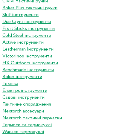
Сivivi тактичні ручки
Boker Plus тактичні ручки
Skif інструменти
Due Cigni інструменти
Fix it Sticks інструменти
Сold Steel інструменти
Active інструменти
Leatherman Інструменти
Victorinox інструменти
HX Outdoors інструменти
Benchmade інструменти
Boker інструменти
Техніка
Електроінструменти
Садові інструменти
Тактичне спорядження
Nextorch аксесуари
Nextorch тактичні перчатки
Термоси та термокухлі
Wacaco термокухлі