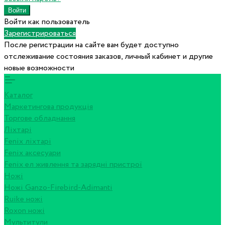
Войти как пользователь
Зарегистрироваться
После регистрации на сайте вам будет доступно
отслеживание состояния заказов, личный кабинет и другие
новые возможности
Каталог
Маркетингова продукція
Торгове обладнання
Ліхтарі
Fenix ліхтарі
Fenix аксесуари
Fenix ел живлення та зарядні пристрої
Ножі
Ножі Ganzo-Firebird-Adimanti
Ruike ножі
Roxon ножi
Мультитули