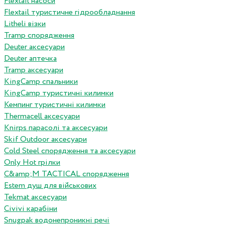
Flextail насоси
Flextail туристичне гідрообладнання
Litheli візки
Tramp спорядження
Deuter аксесуари
Deuter аптечка
Tramp аксесуари
KingCamp спальники
KingCamp туристичні килимки
Кемпинг туристичні килимки
Thermacell аксесуари
Knirps парасолі та аксесуари
Skif Outdoor аксесуари
Cold Steel спорядження та аксесуари
Only Hot грілки
C&amp;M TACTICAL спорядження
Estem душ для військових
Tekmat аксесуари
Сivivi карабіни
Snugpak водонепроникні речі