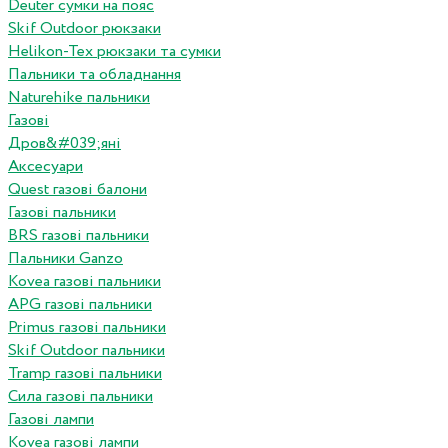
Deuter сумки на пояс
Skif Outdoor рюкзаки
Helikon-Tex рюкзаки та сумки
Пальники та обладнання
Naturehike пальники
Газові
Дров&#039;яні
Аксесуари
Quest газові балони
Газові пальники
BRS газові пальники
Пальники Ganzo
Kovea газові пальники
APG газові пальники
Primus газові пальники
Skif Outdoor пальники
Tramp газові пальники
Сила газові пальники
Газові лампи
Kovea газові лампи