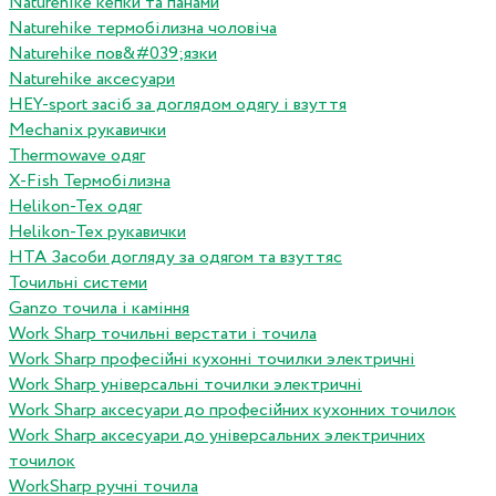
Naturehike кепки та панами
Naturehike термобілизна чоловіча
Naturehike пов&#039;язки
Naturehike аксесуари
HEY-sport засіб за доглядом одягу і взуття
Mechanix рукавички
Thermowave одяг
X-Fish Термобілизна
Helikon-Tex одяг
Helikon-Tex рукавички
HTA Засоби догляду за одягом та взуттяс
Точильні системи
Ganzo точила і каміння
Work Sharp точильні верстати і точила
Work Sharp професiйнi кухоннi точилки электричнi
Work Sharp унiверсальнi точилки электричнi
Work Sharp аксесуари до професiйних кухонних точилок
Work Sharp аксесуари до унiверсальних электричних
точилок
WorkSharp ручні точила