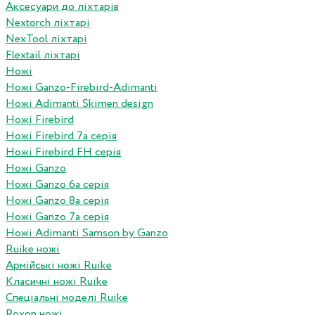
Аксесуари до ліхтарів
Nextorch ліхтарі
NexTool ліхтарі
Flextail ліхтарі
Ножі
Ножі Ganzo-Firebird-Adimanti
Ножі Adimanti Skimen design
Ножі Firebird
Ножі Firebird 7а серія
Ножі Firebird FH серія
Ножі Ganzo
Ножі Ganzo 6а серія
Ножі Ganzo 8а серія
Ножі Ganzo 7а серія
Ножі Adimanti Samson by Ganzo
Ruike ножі
Армійські ножі Ruike
Класичні ножі Ruike
Спеціальні моделі Ruike
Roxon ножi