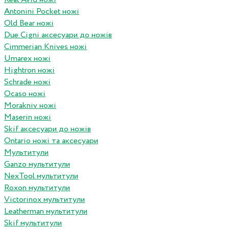
Antonini Pocket ножі
Old Bear ножі
Due Cigni аксесуари до ножів
Cimmerian Knives ножі
Umarex ножі
Hightron ножі
Schrade ножі
Ocaso ножі
Morakniv ножі
Maserin ножі
Skif аксесуари до ножів
Ontario ножі та аксесуари
Мультитули
Ganzo мультитули
NexTool мультитули
Roxon мультитули
Victorinox мультитули
Leatherman мультитули
Skif мультитули