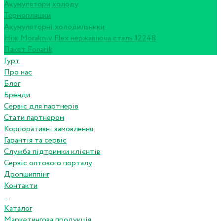
Акумулятори холоду
Термопляшки
Акумуляторні холодильники
Ніж Morakniv Flex нержавіюча сталь 12248
Пакет Fonarik
Гурт
Про нас
Блог
Бренди
Сервіс для партнерів
Стати партнером
Корпоративні замовлення
Гарантія та сервіс
Служба підтримки клієнтів
Сервіс оптового порталу
Дропшиппінг
Контакти
...
Каталог
Маркетингова продукція