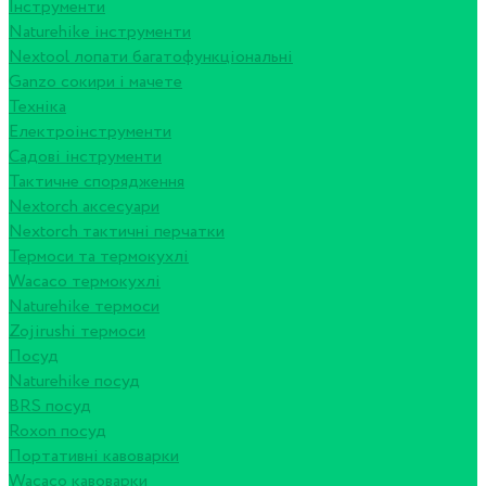
Інструменти
Naturehike інструменти
Nextool лопати багатофункціональні
Ganzo сокири і мачете
Техніка
Електроінструменти
Садові інструменти
Тактичне спорядження
Nextorch аксесуари
Nextorch тактичні перчатки
Термоси та термокухлі
Wacaco термокухлі
Naturehike термоси
Zojirushi термоси
Посуд
Naturehike посуд
BRS посуд
Roxon посуд
Портативні кавоварки
Wacaco кавоварки