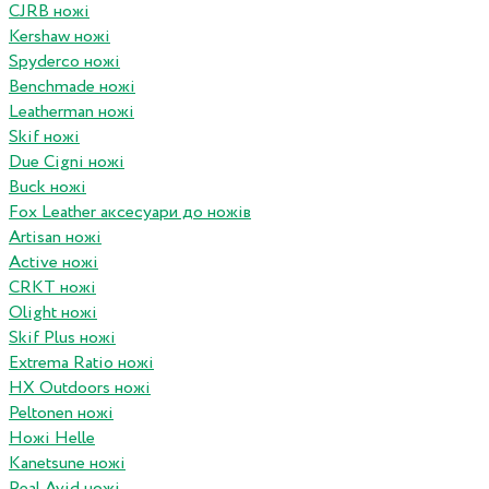
CJRB ножі
Kershaw ножі
Spyderco ножі
Benchmade ножі
Leatherman ножі
Skif ножі
Due Cigni ножі
Buck ножі
Fox Leather аксесуари до ножів
Artisan ножі
Active ножі
CRKT ножі
Olight ножі
Skif Plus ножі
Extrema Ratio ножі
HX Outdoors ножі
Peltonen ножі
Ножі Helle
Kanetsune ножі
Real Avid ножі