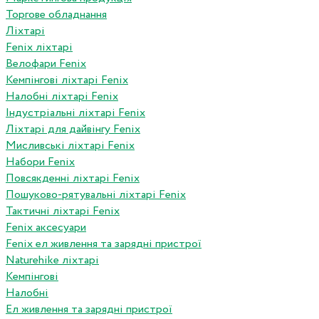
Торгове обладнання
Ліхтарі
Fenix ліхтарі
Велофари Fenix
Кемпінгові ліхтарі Fenix
Налобні ліхтарі Fenix
Індустріальні ліхтарі Fenix
Ліхтарі для дайвінгу Fenix
Мисливські ліхтарі Fenix
Набори Fenix
Повсякденні ліхтарі Fenix
Пошуково-рятувальні ліхтарі Fenix
Тактичні ліхтарі Fenix
Fenix аксесуари
Fenix ел живлення та зарядні пристрої
Naturehike ліхтарі
Кемпінгові
Налобні
Ел живлення та зарядні пристрої