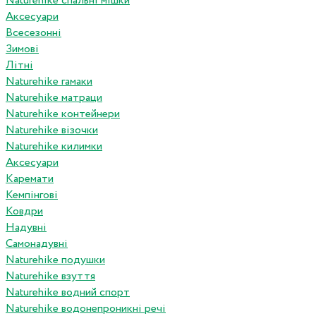
Naturehike спальні мішки
Аксесуари
Всесезонні
Зимові
Літні
Naturehike гамаки
Naturehike матраци
Naturehike контейнери
Naturehike візочки
Naturehike килимки
Аксесуари
Каремати
Кемпінгові
Ковдри
Надувні
Самонадувні
Naturehike подушки
Naturehike взуття
Naturehike водний спорт
Naturehike водонепроникні речі