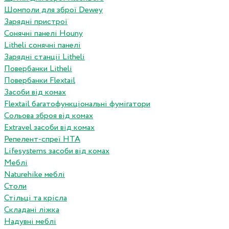
Шомполи для зброї Dewey
Зарядні пристрої
Сонячні панелі Houny
Litheli сонячні панелі
Зарядні станції Litheli
Повербанки Litheli
Повербанки Flextail
Засоби від комах
Flextail багатофункціональні фумігатори
Сольова зброя від комах
Extravel засоби від комах
Репелент-спреї HTA
Lifesystems засоби від комах
Меблі
Naturehike меблі
Столи
Стільці та крісла
Складані ліжка
Надувні меблі