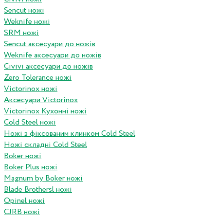
Sencut ножі
Weknife ножі
SRM ножі
Sencut аксесуари до ножів
Weknife аксесуари до ножів
Civivi аксесуари до ножів
Zero Tolerance ножі
Victorinox ножі
Аксесуари Victorinox
Victorinox Кухонні ножі
Cold Steel ножі
Ножі з фіксованим клинком Cold Steel
Ножі складні Cold Steel
Boker ножі
Boker Plus ножі
Magnum by Boker ножі
Blade Brothersl ножі
Opinel ножі
CJRB ножі