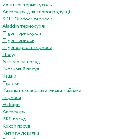
Zojirushi термокухоль
Аксесуари для термопродукціі
SKIF Outdoor термоси
Aladdin термокухлі
Tiger термокухлі
Tiger термоси
Tiger харчові термоси
Посуд
Naturehike посуд
Титановий посуд
Чашки
Тарілки
Казанки, сковорідки, миски, чайники
Термоси
Набори
Аксесуари
BRS посуд
Roxon посуд
Kershaw ловилки