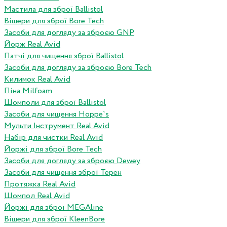
Мастила для зброї Ballistol
Вішери для зброї Bore Tech
Засоби для догляду за зброєю GNP
Йорж Real Avid
Патчі для чищення зброї Ballistol
Засоби для догляду за зброєю Bore Tech
Килимок Real Avid
Піна Milfoam
Шомполи для зброї Ballistol
Засоби для чищення Hoppe`s
Мульти Інструмент Real Avid
Набір для чистки Real Avid
Йоржі для зброї Bore Tech
Засоби для догляду за зброєю Dewey
Засоби для чищення зброї Терен
Протяжка Real Avid
Шомпол Real Avid
Йоржі для зброї MEGAline
Вішери для зброї KleenBore