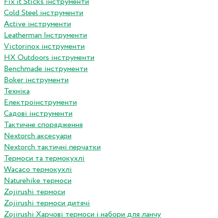
Fix it Sticks інструменти
Сold Steel інструменти
Active інструменти
Leatherman Інструменти
Victorinox інструменти
HX Outdoors інструменти
Benchmade інструменти
Boker інструменти
Техніка
Електроінструменти
Садові інструменти
Тактичне спорядження
Nextorch аксесуари
Nextorch тактичні перчатки
Термоси та термокухлі
Wacaco термокухлі
Naturehike термоси
Zojirushi термоси
Zojirushi термоси дитячі
Zojirushi Харчові термоси і набори для ланчу