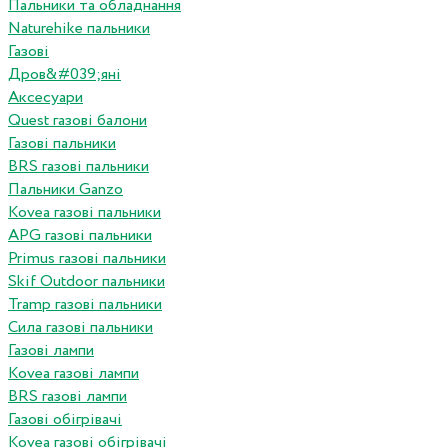
Пальники та обладнання
Naturehike пальники
Газові
Дров&#039;яні
Аксесуари
Quest газові балони
Газові пальники
BRS газові пальники
Пальники Ganzo
Kovea газові пальники
APG газові пальники
Primus газові пальники
Skif Outdoor пальники
Tramp газові пальники
Сила газові пальники
Газові лампи
Kovea газові лампи
BRS газові лампи
Газові обігрівачі
Kovea газові обігрівачі