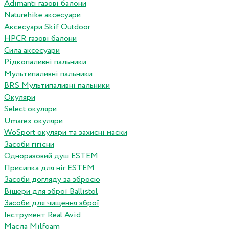
Adimanti газові балони
Naturehike аксесуари
Аксесуари Skif Outdoor
HPCR газові балони
Сила аксесуари
Рідкопаливні пальники
Мультипаливні пальники
BRS Мультипаливні пальники
Окуляри
Select окуляри
Umarex окуляри
WoSport окуляри та захисні маски
Засоби гігієни
Одноразовий душ ESTEM
Присипка для ніг ESTEM
Засоби догляду за зброєю
Вішери для зброї Ballistol
Засоби для чищення зброї
Інструмент Real Avid
Масла Milfoam