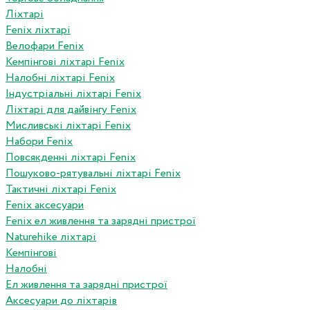
Ліхтарі
Fenix ліхтарі
Велофари Fenix
Кемпінгові ліхтарі Fenix
Налобні ліхтарі Fenix
Індустріальні ліхтарі Fenix
Ліхтарі для дайвінгу Fenix
Мисливські ліхтарі Fenix
Набори Fenix
Повсякденні ліхтарі Fenix
Пошуково-рятувальні ліхтарі Fenix
Тактичні ліхтарі Fenix
Fenix аксесуари
Fenix ел живлення та зарядні пристрої
Naturehike ліхтарі
Кемпінгові
Налобні
Ел живлення та зарядні пристрої
Аксесуари до ліхтарів