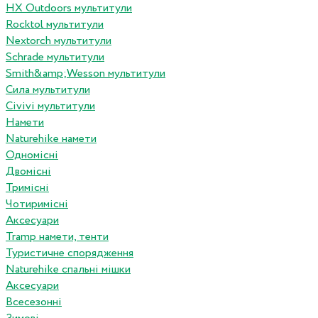
HX Outdoors мультитули
Rocktol мультитули
Nextorch мультитули
Schrade мультитули
Smith&amp;Wesson мультитули
Сила мультитули
Civivi мультитули
Намети
Naturehike намети
Одномісні
Двомісні
Тримісні
Чотиримісні
Аксесуари
Tramp намети, тенти
Туристичне спорядження
Naturehike спальні мішки
Аксесуари
Всесезонні