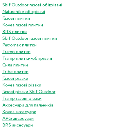
Skif Outdoor газові обігрівачі
Naturehike обігрівачі
Газові плитки
Kovea газові плитки
BRS плитки
Skif Outdoor газові плитки
Petromax плитки
Tramp плитки
Tramp плитки-обігрівачі
Сила плитки
Tribe плитки
Газові різаки
Kovea газові різаки
Газові різаки Skif Outdoor
Tramp газові різаки
Аксесуари для пальників
Kovea аксесуари
APG аксесуари
BRS аксесуари