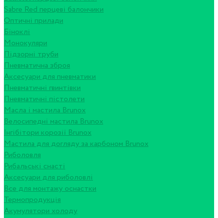
Sabre Red перцеві балончики
Оптичні прилади
Біноклі
Монокуляри
Підзорні труби
Пневматична зброя
Аксесуари для пневматики
Пневматичні гвинтівки
Пневматичні пістолети
Масла і мастила Brunox
Велосипедні мастила Brunox
Інгібітори корозії Brunox
Мастила для догляду за карбоном Brunox
Риболовля
Рибальські снасті
Аксесуари для риболовлі
Все для монтажу оснастки
Термопродукція
Акумулятори холоду