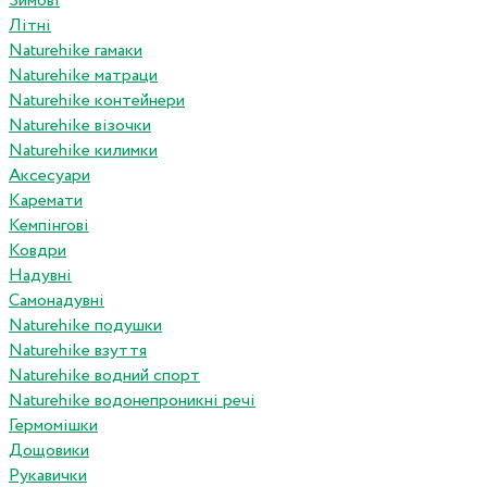
Зимові
Літні
Naturehike гамаки
Naturehike матраци
Naturehike контейнери
Naturehike візочки
Naturehike килимки
Аксесуари
Каремати
Кемпінгові
Ковдри
Надувні
Самонадувні
Naturehike подушки
Naturehike взуття
Naturehike водний спорт
Naturehike водонепроникні речі
Гермомішки
Дощовики
Рукавички