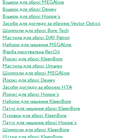
Вішери для зброї MEGAline
Вішери для зброї Dewey
Вішери для зброї Hoppe`s
Засоби для догляду за зброєю Vector Optics
Шомполи для зброї Bore Tech
Мастила для зброї DAY Patron
Набори для чищення MEGAline
Фарба маскувальна RecOil
Йоржі для зброї KleenBore
Мастила для зброї Umarex
Шомполи для зброї MEGAline
Йоржі для зброї Dewey
Засоби догляду за зброєю HTA
Йоржі для зброї Hoppe`s
Набори для чищення KleenBore
Патчі для чищення зброї KleenBore
Пуховки для зброї KleenBore
Патчі для чищення зброї Hoppe`s
Шомполи для зброї KleenBore
Щітки для зброї KleenBore