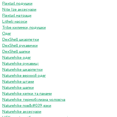
Flextail подушки
Nite Ize аксесуари
Flextail матраци
Litheli насоси
Tribe килимки, подушки
Одяг
DexShell шкарпетки
DexShell рукавички
DexShell шапки
Naturehike одяг
Naturehike рукавиці
Naturehike шкарпетки
Naturehike верхній одяг
Naturehike штани
Naturehike шапки
Naturehike кепки та панами
Naturehike термобілизна чоловіча
Naturehike пов&#039;язки
Naturehike аксесуари