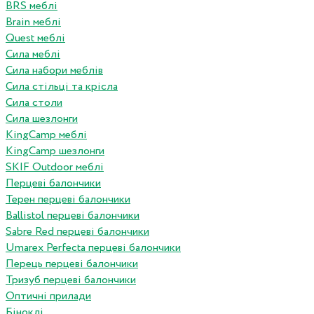
BRS меблі
Brain меблі
Quest меблі
Сила меблі
Сила набори меблів
Сила стільці та крісла
Сила столи
Сила шезлонги
KingCamp меблі
KingCamp шезлонги
SKIF Outdoor меблі
Перцеві балончики
Терен перцеві балончики
Ballistol перцеві балончики
Sabre Red перцеві балончики
Umarex Perfecta перцеві балончики
Перець перцеві балончики
Тризуб перцеві балончики
Оптичні прилади
Біноклі