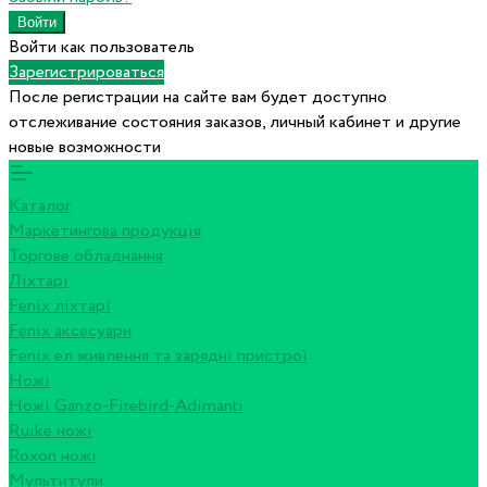
Войти как пользователь
Зарегистрироваться
После регистрации на сайте вам будет доступно
отслеживание состояния заказов, личный кабинет и другие
новые возможности
Каталог
Маркетингова продукція
Торгове обладнання
Ліхтарі
Fenix ліхтарі
Fenix аксесуари
Fenix ел живлення та зарядні пристрої
Ножі
Ножі Ganzo-Firebird-Adimanti
Ruike ножі
Roxon ножi
Мультитули