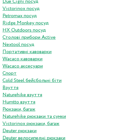
Due Cigni посуд
Victorinox посуд
Petromax посуд
Ridge Monkey посуд
HX Outdoors посуд
Столові прибори Active
Nextool посуд
Портативні кавоварки
Wacaco кавоварки
Wacaco аксесуари
Спорт
Cold Steel бейсбольні біти
Взуття
Naturehike взуття
Humtto взуття
Рюкзаки, багаж
Naturehike рюкзаки та сумки
Victorinox рюкзаки, багаж
Deuter рюкзаки
Deuter велосипедні рюкзаки