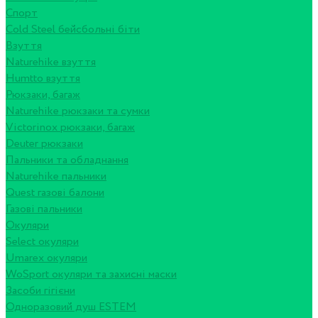
Спорт
Cold Steel бейсбольні біти
Взуття
Naturehike взуття
Humtto взуття
Рюкзаки, багаж
Naturehike рюкзаки та сумки
Victorinox рюкзаки, багаж
Deuter рюкзаки
Пальники та обладнання
Naturehike пальники
Quest газові балони
Газові пальники
Окуляри
Select окуляри
Umarex окуляри
WoSport окуляри та захисні маски
Засоби гігієни
Одноразовий душ ESTEM