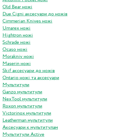
Old Bear ножі
Due Cigni аксесуари до ножів
Cimmerian Knives ножі
Umarex ножі
Hightron ножі
Schrade ножі
Ocaso ножі
Morakniv ножі
Maserin ножі
Skif аксесуари до ножів
Ontario ножі та аксесуари
Мультитули
Ganzo мультитули
NexTool мультитули
Roxon мультитули
Victorinox мультитули
Leatherman мультитули
Аксесуари к мультитулам
Мультитули Active