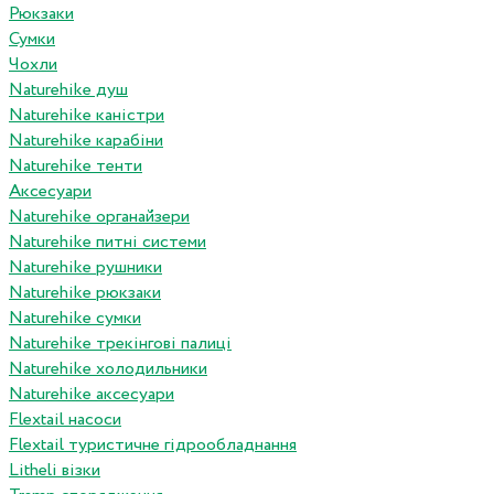
Рюкзаки
Сумки
Чохли
Naturehike душ
Naturehike каністри
Naturehike карабіни
Naturehike тенти
Аксесуари
Naturehike органайзери
Naturehike питні системи
Naturehike рушники
Naturehike рюкзаки
Naturehike сумки
Naturehike трекінгові палиці
Naturehike холодильники
Naturehike аксесуари
Flextail насоси
Flextail туристичне гідрообладнання
Litheli візки