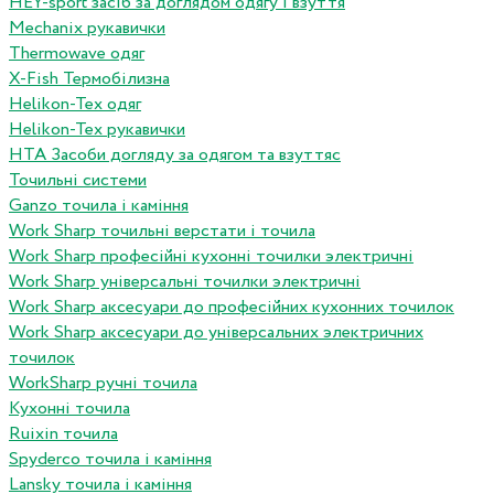
HEY-sport засіб за доглядом одягу і взуття
Mechanix рукавички
Thermowave одяг
X-Fish Термобілизна
Helikon-Tex одяг
Helikon-Tex рукавички
HTA Засоби догляду за одягом та взуттяс
Точильні системи
Ganzo точила і каміння
Work Sharp точильні верстати і точила
Work Sharp професiйнi кухоннi точилки электричнi
Work Sharp унiверсальнi точилки электричнi
Work Sharp аксесуари до професiйних кухонних точилок
Work Sharp аксесуари до унiверсальних электричних
точилок
WorkSharp ручні точила
Кухонні точила
Ruixin точила
Spyderco точила і каміння
Lansky точила і каміння