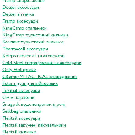
Tramp спорядження
Deuter аксесуари
Deuter аптечка
Tramp аксесуари
KingCamp спальники
KingCamp туристичні килимки
Кемпинг туристичні килимки
Thermacell аксесуари
Knirps парасолі та аксесуари
Cold Steel спорядження та аксесуари
Only Hot грілки
C&amp;M TACTICAL спорядження
Estem душ для військових
Tekmat аксесуари
Сivivi карабіни
Snugpak водонепроникні речі
Selkbag спальники
Flextail аксесуари
Flextail вакуумні пакувальники
Flextail килимки