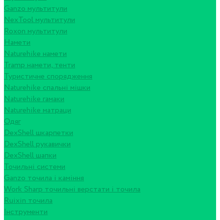
Ganzo мультитули
NexTool мультитули
Roxon мультитули
Намети
Naturehike намети
Tramp намети, тенти
Туристичне спорядження
Naturehike спальні мішки
Naturehike гамаки
Naturehike матраци
Одяг
DexShell шкарпетки
DexShell рукавички
DexShell шапки
Точильні системи
Ganzo точила і каміння
Work Sharp точильні верстати і точила
Ruixin точила
Інструменти