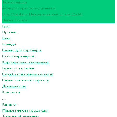
Термопляшки
Акумуляторні холодильники
Ніж Morakniv Flex нержавіюча сталь 12248
Пакет Fonarik
Гурт
Про нас
Блог
Бренди
Сервіс для партнерів
Стати партнером
Корпоративні замовлення
Гарантія та сервіс
Служба підтримки клієнтів
Сервіс оптового порталу
Дропшиппінг
Контакти
...
Каталог
Маркетингова продукція
Торгове обладнання