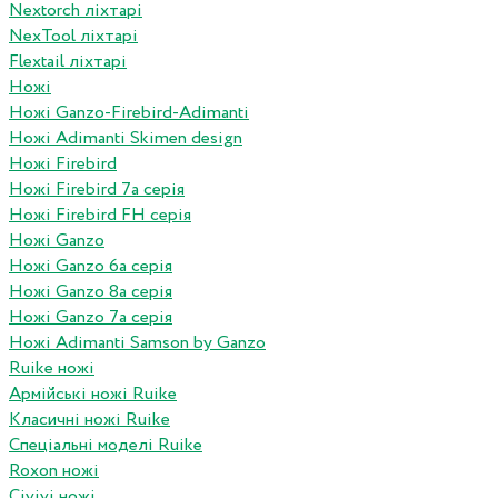
Nextorch ліхтарі
NexTool ліхтарі
Flextail ліхтарі
Ножі
Ножі Ganzo-Firebird-Adimanti
Ножі Adimanti Skimen design
Ножі Firebird
Ножі Firebird 7а серія
Ножі Firebird FH серія
Ножі Ganzo
Ножі Ganzo 6а серія
Ножі Ganzo 8а серія
Ножі Ganzo 7а серія
Ножі Adimanti Samson by Ganzo
Ruike ножі
Армійські ножі Ruike
Класичні ножі Ruike
Спеціальні моделі Ruike
Roxon ножi
Civivi ножі