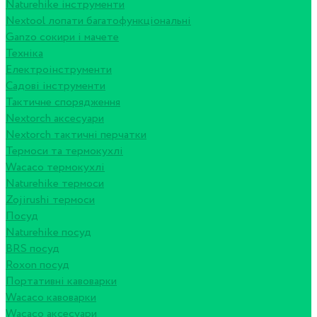
Naturehike інструменти
Nextool лопати багатофункціональні
Ganzo сокири і мачете
Техніка
Електроінструменти
Садові інструменти
Тактичне спорядження
Nextorch аксесуари
Nextorch тактичні перчатки
Термоси та термокухлі
Wacaco термокухлі
Naturehike термоси
Zojirushi термоси
Посуд
Naturehike посуд
BRS посуд
Roxon посуд
Портативні кавоварки
Wacaco кавоварки
Wacaco аксесуари