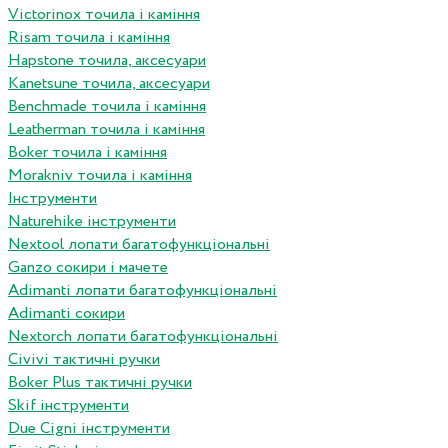
Victorinox точила і каміння
Risam точила і каміння
Hapstone точила, аксесуари
Kanetsune точила, аксесуари
Benchmade точила і каміння
Leatherman точила і каміння
Boker точила і каміння
Morakniv точила і каміння
Інструменти
Naturehike інструменти
Nextool лопати багатофункціональні
Ganzo сокири і мачете
Adimanti лопати багатофункціональні
Adimanti сокири
Nextorch лопати багатофункціональні
Сivivi тактичні ручки
Boker Plus тактичні ручки
Skif інструменти
Due Cigni інструменти