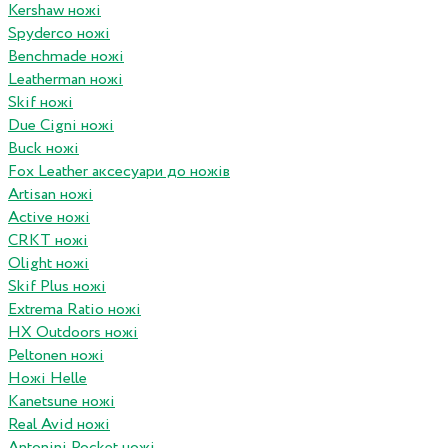
Kershaw ножі
Spyderco ножі
Benchmade ножі
Leatherman ножі
Skif ножі
Due Cigni ножі
Buck ножі
Fox Leather аксесуари до ножів
Artisan ножі
Active ножі
CRKT ножі
Olight ножі
Skif Plus ножі
Extrema Ratio ножі
HX Outdoors ножі
Peltonen ножі
Ножі Helle
Kanetsune ножі
Real Avid ножі
Antonini Pocket ножі