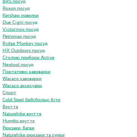
BRS посуд
Roxon посуд
Kershaw ловилки
Due Cigni посуд
Victorinox посуд
Petromax посуд
Ridge Monkey посуд
HX Outdoors посуд
Столові прибори Active
Nextool посуд
Портативні кавоварки
Wacaco кавоварки
Wacaco аксесуари
Спорт
Cold Steel бейсбольні біти
Взуття
Naturehike взуття
Humtto взуття
Рюкзаки, багаж
Naturehike рюкзаки та сумки