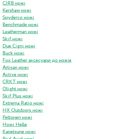
CJRB ножі
Kershaw ножі
Spyderco ножі
Benchmade ножі
Leatherman ножі
Skif ножі
Due Cigni ножі
Buck ножі
Fox Leather аксесуари до ножів
Artisan ножі
Active ножі
CRKT ножі
Olight ножі
Skif Plus ножі
Extrema Ratio ножі
HX Outdoors ножі
Peltonen ножі
Ножі Helle
Kanetsune ножі
Real Avid ножі