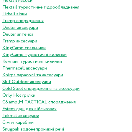
Flextail насоси
Flextail туристичне гідрообладнання
Litheli візки
Tramp спорядження
Deuter аксесуари
Deuter аптечка
Tramp аксесуари
KingCamp спальники
KingCamp туристичні килимки
Кемпинг туристичні килимки
Thermacell аксесуари
Knirps парасолі та аксесуари
Skif Outdoor аксесуари
Cold Steel спорядження та аксесуари
Only Hot грілки
C&amp;M TACTICAL спорядження
Estem душ для військових
Tekmat аксесуари
Сivivi карабіни
Snugpak водонепроникні речі