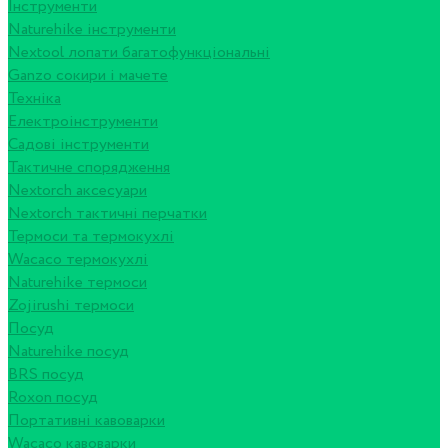
Інструменти
Naturehike інструменти
Nextool лопати багатофункціональні
Ganzo сокири і мачете
Техніка
Електроінструменти
Садові інструменти
Тактичне спорядження
Nextorch аксесуари
Nextorch тактичні перчатки
Термоси та термокухлі
Wacaco термокухлі
Naturehike термоси
Zojirushi термоси
Посуд
Naturehike посуд
BRS посуд
Roxon посуд
Портативні кавоварки
Wacaco кавоварки