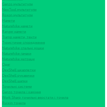
Ganzo мультитули
NexTool мультитули
Roxon мультитули
Намети
Naturehike намети
Ranger намети
Tramp намети, тенти
Туристичне спорядження
Naturehike спальні мішки
Naturehike гамаки
Naturehike матраци
Одяг
DexShell шкарпетки
DexShell рукавички
DexShell шапки
Точильні системи
Ganzo точила і каміння
Work Sharp точильні верстати і точила
Ruixin точила