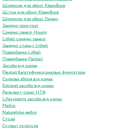
Шомполи для зброї KleenBore
Щітки для зброї KleenBore
Шомполи для зброї Dewey
Зарядні пристрої
Сонячні панелі Houny
Litheli сонячні панелі
Зарядні станції Litheli
Повербанки Litheli
Повербанки Flextail
Засоби від комах
Flextail багатофункціональні фумігатори
Сольова зброя від комах
Extravel засоби від комах
Репелент-спреї HTA
Lifesystems засоби від комах
Меблі
Naturehike меблі
Столи
Стільці та крісла