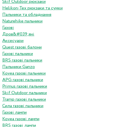
Skif Outdoor рюкзаки
Helikon-Tex рюкзаки та сумки
Пальники та обладнання
Naturehike пальники
Газові
Дров&#039;яні
Аксесуари
Quest газові балони
Газові пальники
BRS газові пальники
Пальники Ganzo
Kovea газові пальники
APG газові пальники
Primus газові пальники
Skif Outdoor пальники
Tramp газові пальники
Сила газові пальники
Газові лампи
Kovea газові лампи
BRS газові лампи