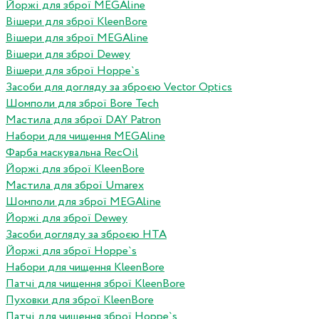
Йоржі для зброї MEGAline
Вішери для зброї KleenBore
Вішери для зброї MEGAline
Вішери для зброї Dewey
Вішери для зброї Hoppe`s
Засоби для догляду за зброєю Vector Optics
Шомполи для зброї Bore Tech
Мастила для зброї DAY Patron
Набори для чищення MEGAline
Фарба маскувальна RecOil
Йоржі для зброї KleenBore
Мастила для зброї Umarex
Шомполи для зброї MEGAline
Йоржі для зброї Dewey
Засоби догляду за зброєю HTA
Йоржі для зброї Hoppe`s
Набори для чищення KleenBore
Патчі для чищення зброї KleenBore
Пуховки для зброї KleenBore
Патчі для чищення зброї Hoppe`s