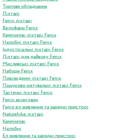
Торгове обладнання
Ліхтарі
Fenix ліхтарі
Велофари Fenix
Кемпінгові ліхтарі Fenix
Налобні ліхтарі Fenix
Індустріальні ліхтарі Fenix
Ліхтарі для дайвінгу Fenix
Мисливські ліхтарі Fenix
Набори Fenix
Повсякденні ліхтарі Fenix
Пошуково-рятувальні ліхтарі Fenix
Тактичні ліхтарі Fenix
Fenix аксесуари
Fenix ел живлення та зарядні пристрої
Naturehike ліхтарі
Кемпінгові
Налобні
Ел живлення та зарядні пристрої