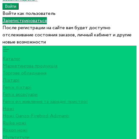
Войти как пользователь
Зарегистрироваться
После регистрации на сайте вам будет доступно
отслеживание состояния заказов, личный кабинет и другие
новые возможности
Каталог
Маркетингова продукція
Торгове обладнання
Ліхтарі
Fenix ліхтарі
Fenix аксесуари
Fenix ел живлення та зарядні пристрої
Ножі
Ножі Ganzo-Firebird-Adimanti
Ruike ножі
Roxon ножi
Мультитули