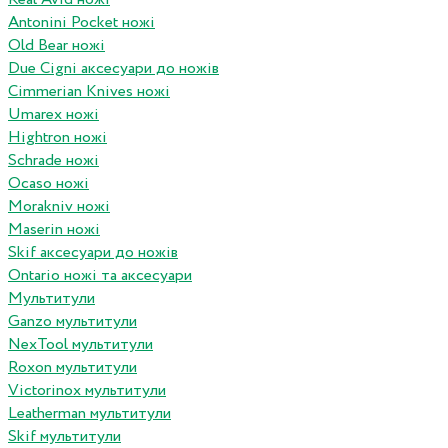
Antonini Pocket ножі
Old Bear ножі
Due Cigni аксесуари до ножів
Cimmerian Knives ножі
Umarex ножі
Hightron ножі
Schrade ножі
Ocaso ножі
Morakniv ножі
Maserin ножі
Skif аксесуари до ножів
Ontario ножі та аксесуари
Мультитули
Ganzo мультитули
NexTool мультитули
Roxon мультитули
Victorinox мультитули
Leatherman мультитули
Skif мультитули