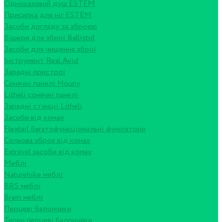
Одноразовий душ ESTEM
Присипка для ніг ESTEM
Засоби догляду за зброєю
Вішери для зброї Ballistol
Засоби для чищення зброї
Інструмент Real Avid
Зарядні пристрої
Сонячні панелі Houny
Litheli сонячні панелі
Зарядні станції Litheli
Засоби від комах
Flextail багатофункціональні фумігатори
Сольова зброя від комах
Extravel засоби від комах
Меблі
Naturehike меблі
BRS меблі
Brain меблі
Перцеві балончики
Терен перцеві балончики