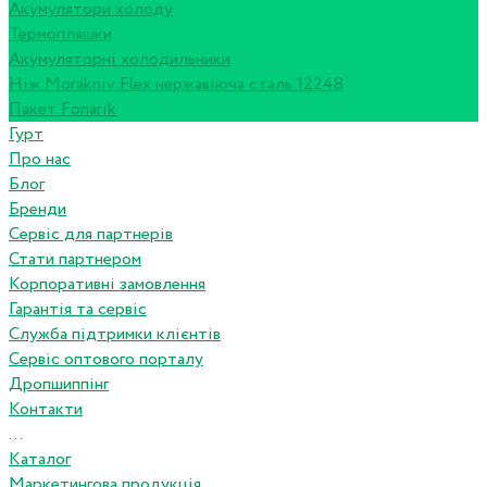
Акумулятори холоду
Термопляшки
Акумуляторні холодильники
Ніж Morakniv Flex нержавіюча сталь 12248
Пакет Fonarik
Гурт
Про нас
Блог
Бренди
Сервіс для партнерів
Стати партнером
Корпоративні замовлення
Гарантія та сервіс
Служба підтримки клієнтів
Сервіс оптового порталу
Дропшиппінг
Контакти
...
Каталог
Маркетингова продукція