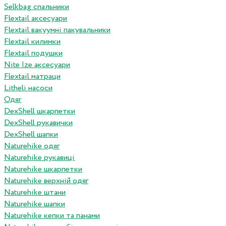
Selkbag спальники
Flextail аксесуари
Flextail вакуумні пакувальники
Flextail килимки
Flextail подушки
Nite Ize аксесуари
Flextail матраци
Litheli насоси
Одяг
DexShell шкарпетки
DexShell рукавички
DexShell шапки
Naturehike одяг
Naturehike рукавиці
Naturehike шкарпетки
Naturehike верхній одяг
Naturehike штани
Naturehike шапки
Naturehike кепки та панами