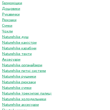
Гермомішки
Дощовики
Рукавички
Рюкзаки
Сумки
Чохли
Naturehike душ
Naturehike каністри
Naturehike карабіни
Naturehike тенти
Аксесуари
Naturehike органайзери
Naturehike питні системи
Naturehike рушники
Naturehike рюкзаки
Naturehike сумки
Naturehike трекінгові палиці
Naturehike холодильники
Naturehike аксесуари