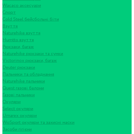
Wacaco аксесуари
Спорт
Cold Steel бейсбольні біти
Взуття
Naturehike взуття
Humtto взуття
Рюкзаки, багаж
Naturehike рюкзаки та сумки
Victorinox рюкзаки, багаж
Deuter рюкзаки
Пальники та обладнання
Naturehike пальники
Quest газові балони
Газові пальники
Окуляри
Select окуляри
Umarex окуляри
WoSport окуляри та захисні маски
Засоби гігієни