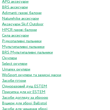
APG аксесуари
BRS аксесуари
Adimanti газові балони
Naturehike аксесуари
Аксесуари Skif Outdoor
HPCR газові балони
Сила аксесуари
Рідкопаливні пальники
Мультипаливні пальники
BRS Мультипаливні пальники
Окуляри
Select окуляри
Umarex окуляри
WoSport окуляри та захисні маски
Засоби гігієни
Одноразовий душ ESTEM
Присипка для ніг ESTEM
Засоби догляду за зброєю
Вішери для зброї Ballistol
Засоби для чищення зброї