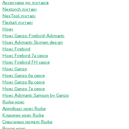
Аксесуари до ліхтарів
Nextorch ліхтарі
NexTool ліхтарі
Flextail ліхтарі
Ножі
Ножі Ganzo-Firebird-Adimanti
Ножі Adimanti Skimen design
Ножі Firebird
Ножі Firebird 7а серія
Ножі Firebird FH серія
Ножі Ganzo
Ножі Ganzo 6а серія
Ножі Ganzo 8а серія
Ножі Ganzo 7а серія
Ножі Adimanti Samson by Ganzo
Ruike ножі
Армійські ножі Ruike
Класичні ножі Ruike
Спеціальні моделі Ruike
Roxon ножi