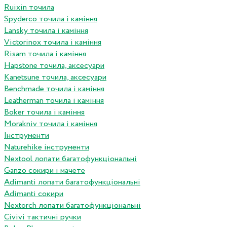
Ruixin точила
Spyderco точила і каміння
Lansky точила і каміння
Victorinox точила і каміння
Risam точила і каміння
Hapstone точила, аксесуари
Kanetsune точила, аксесуари
Benchmade точила і каміння
Leatherman точила і каміння
Boker точила і каміння
Morakniv точила і каміння
Інструменти
Naturehike інструменти
Nextool лопати багатофункціональні
Ganzo сокири і мачете
Adimanti лопати багатофункціональні
Adimanti сокири
Nextorch лопати багатофункціональні
Сivivi тактичні ручки