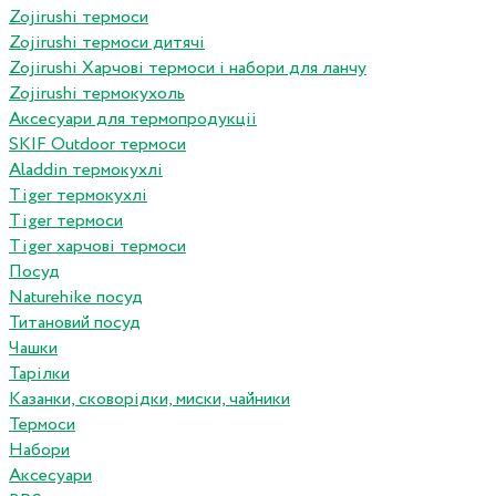
Zojirushi термоси
Zojirushi термоси дитячі
Zojirushi Харчові термоси і набори для ланчу
Zojirushi термокухоль
Аксесуари для термопродукціі
SKIF Outdoor термоси
Aladdin термокухлі
Tiger термокухлі
Tiger термоси
Tiger харчові термоси
Посуд
Naturehike посуд
Титановий посуд
Чашки
Тарілки
Казанки, сковорідки, миски, чайники
Термоси
Набори
Аксесуари