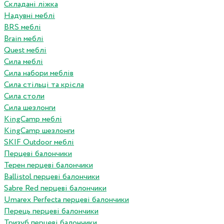
Складані ліжка
Надувні меблі
BRS меблі
Brain меблі
Quest меблі
Сила меблі
Сила набори меблів
Сила стільці та крісла
Сила столи
Сила шезлонги
KingCamp меблі
KingCamp шезлонги
SKIF Outdoor меблі
Перцеві балончики
Терен перцеві балончики
Ballistol перцеві балончики
Sabre Red перцеві балончики
Umarex Perfecta перцеві балончики
Перець перцеві балончики
Тризуб перцеві балончики