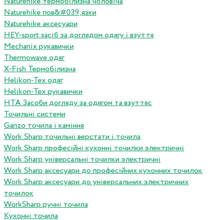
Naturehike термобілизна чоловіча
Naturehike пов&#039;язки
Naturehike аксесуари
HEY-sport засіб за доглядом одягу і взуття
Mechanix рукавички
Thermowave одяг
X-Fish Термобілизна
Helikon-Tex одяг
Helikon-Tex рукавички
HTA Засоби догляду за одягом та взуттяс
Точильні системи
Ganzo точила і каміння
Work Sharp точильні верстати і точила
Work Sharp професiйнi кухоннi точилки электричнi
Work Sharp унiверсальнi точилки электричнi
Work Sharp аксесуари до професiйних кухонних точилок
Work Sharp аксесуари до унiверсальних электричних
точилок
WorkSharp ручні точила
Кухонні точила