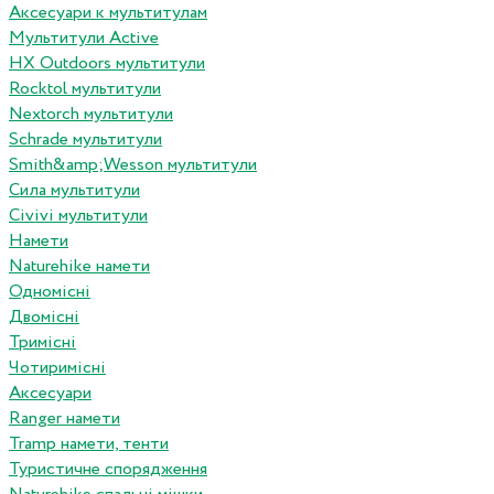
Аксесуари к мультитулам
Мультитули Active
HX Outdoors мультитули
Rocktol мультитули
Nextorch мультитули
Schrade мультитули
Smith&amp;Wesson мультитули
Сила мультитули
Civivi мультитули
Намети
Naturehike намети
Одномісні
Двомісні
Тримісні
Чотиримісні
Аксесуари
Ranger намети
Tramp намети, тенти
Туристичне спорядження