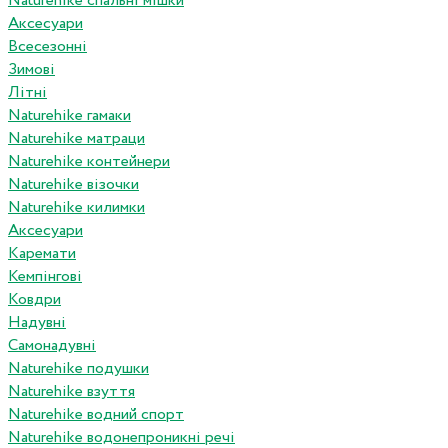
Naturehike спальні мішки
Аксесуари
Всесезонні
Зимові
Літні
Naturehike гамаки
Naturehike матраци
Naturehike контейнери
Naturehike візочки
Naturehike килимки
Аксесуари
Каремати
Кемпінгові
Ковдри
Надувні
Самонадувні
Naturehike подушки
Naturehike взуття
Naturehike водний спорт
Naturehike водонепроникні речі