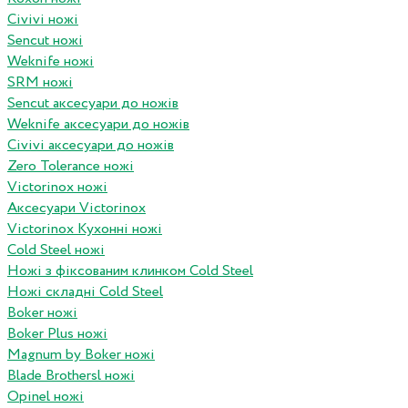
Civivi ножі
Sencut ножі
Weknife ножі
SRM ножі
Sencut аксесуари до ножів
Weknife аксесуари до ножів
Civivi аксесуари до ножів
Zero Tolerance ножі
Victorinox ножі
Аксесуари Victorinox
Victorinox Кухонні ножі
Cold Steel ножі
Ножі з фіксованим клинком Cold Steel
Ножі складні Cold Steel
Boker ножі
Boker Plus ножі
Magnum by Boker ножі
Blade Brothersl ножі
Opinel ножі