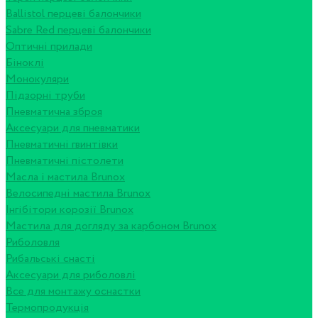
Ballistol перцеві балончики
Sabre Red перцеві балончики
Оптичні прилади
Біноклі
Монокуляри
Підзорні труби
Пневматична зброя
Аксесуари для пневматики
Пневматичні гвинтівки
Пневматичні пістолети
Масла і мастила Brunox
Велосипедні мастила Brunox
Інгібітори корозії Brunox
Мастила для догляду за карбоном Brunox
Риболовля
Рибальські снасті
Аксесуари для риболовлі
Все для монтажу оснастки
Термопродукція