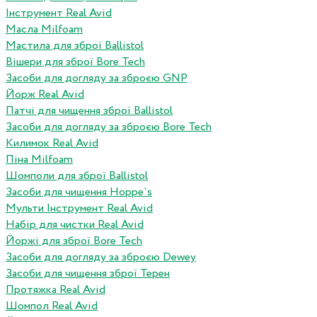
Інструмент Real Avid
Масла Milfoam
Мастила для зброї Ballistol
Вішери для зброї Bore Tech
Засоби для догляду за зброєю GNP
Йорж Real Avid
Патчі для чищення зброї Ballistol
Засоби для догляду за зброєю Bore Tech
Килимок Real Avid
Піна Milfoam
Шомполи для зброї Ballistol
Засоби для чищення Hoppe`s
Мульти Інструмент Real Avid
Набір для чистки Real Avid
Йоржі для зброї Bore Tech
Засоби для догляду за зброєю Dewey
Засоби для чищення зброї Терен
Протяжка Real Avid
Шомпол Real Avid