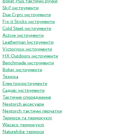
Boker Plus тактичні ручки
Skif інструменти
Due Cigni інструменти
Fix it Sticks інструменти
Сold Steel інструменти
Active інструменти
Leatherman Інструменти
Victorinox інструменти
HX Outdoors інструменти
Benchmade інструменти
Boker інструменти
Техніка
Електроінструменти
Садові інструменти
Тактичне спорядження
Nextorch аксесуари
Nextorch тактичні перчатки
Термоси та термокухлі
Wacaco термокухлі
Naturehike термоси