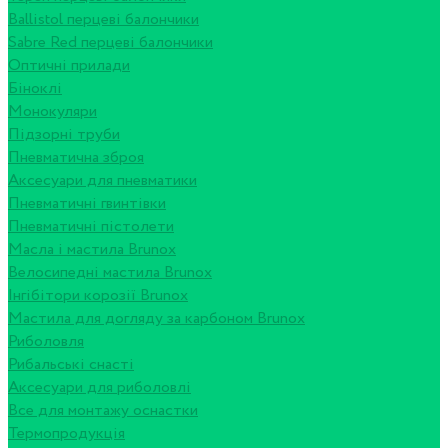
Ballistol перцеві балончики
Sabre Red перцеві балончики
Оптичні прилади
Біноклі
Монокуляри
Підзорні труби
Пневматична зброя
Аксесуари для пневматики
Пневматичні гвинтівки
Пневматичні пістолети
Масла і мастила Brunox
Велосипедні мастила Brunox
Інгібітори корозії Brunox
Мастила для догляду за карбоном Brunox
Риболовля
Рибальські снасті
Аксесуари для риболовлі
Все для монтажу оснастки
Термопродукція