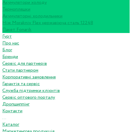
Акумулятори холоду
Термопляшки
Акумуляторні холодильники
Ніж Morakniv Flex нержавіюча сталь 12248
Пакет Fonarik
Гурт
Про нас
Блог
Бренди
Сервіс для партнерів
Стати партнером
Корпоративні замовлення
Гарантія та сервіс
Служба підтримки клієнтів
Сервіс оптового порталу
Дропшиппінг
Контакти
...
Каталог
Маркетингова продукція