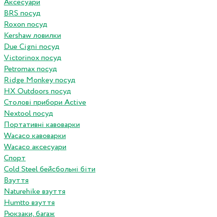
Аксесуари
BRS посуд
Roxon посуд
Kershaw ловилки
Due Cigni посуд
Victorinox посуд
Petromax посуд
Ridge Monkey посуд
HX Outdoors посуд
Столові прибори Active
Nextool посуд
Портативні кавоварки
Wacaco кавоварки
Wacaco аксесуари
Спорт
Cold Steel бейсбольні біти
Взуття
Naturehike взуття
Humtto взуття
Рюкзаки, багаж