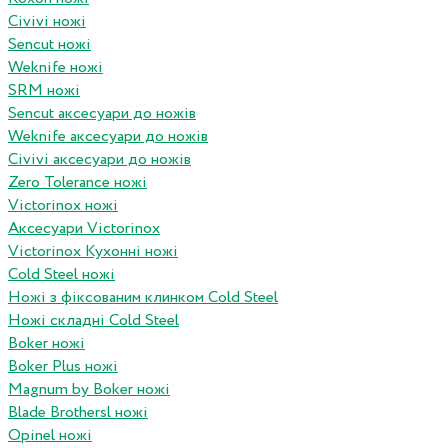
Civivi ножі
Sencut ножі
Weknife ножі
SRM ножі
Sencut аксесуари до ножів
Weknife аксесуари до ножів
Civivi аксесуари до ножів
Zero Tolerance ножі
Victorinox ножі
Аксесуари Victorinox
Victorinox Кухонні ножі
Cold Steel ножі
Ножі з фіксованим клинком Cold Steel
Ножі складні Cold Steel
Boker ножі
Boker Plus ножі
Magnum by Boker ножі
Blade Brothersl ножі
Opinel ножі