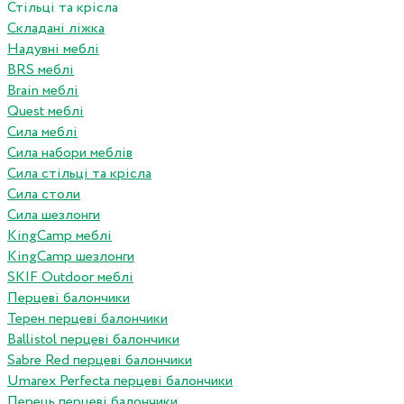
Стільці та крісла
Складані ліжка
Надувні меблі
BRS меблі
Brain меблі
Quest меблі
Сила меблі
Сила набори меблів
Сила стільці та крісла
Сила столи
Сила шезлонги
KingCamp меблі
KingCamp шезлонги
SKIF Outdoor меблі
Перцеві балончики
Терен перцеві балончики
Ballistol перцеві балончики
Sabre Red перцеві балончики
Umarex Perfecta перцеві балончики
Перець перцеві балончики