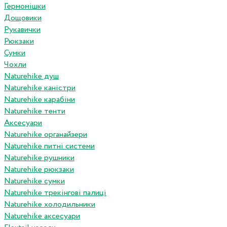
Гермомішки
Дощовики
Рукавички
Рюкзаки
Сумки
Чохли
Naturehike душ
Naturehike каністри
Naturehike карабіни
Naturehike тенти
Аксесуари
Naturehike органайзери
Naturehike питні системи
Naturehike рушники
Naturehike рюкзаки
Naturehike сумки
Naturehike трекінгові палиці
Naturehike холодильники
Naturehike аксесуари