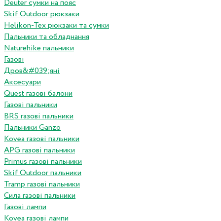
Deuter сумки на пояс
Skif Outdoor рюкзаки
Helikon-Tex рюкзаки та сумки
Пальники та обладнання
Naturehike пальники
Газові
Дров&#039;яні
Аксесуари
Quest газові балони
Газові пальники
BRS газові пальники
Пальники Ganzo
Kovea газові пальники
APG газові пальники
Primus газові пальники
Skif Outdoor пальники
Tramp газові пальники
Сила газові пальники
Газові лампи
Kovea газові лампи