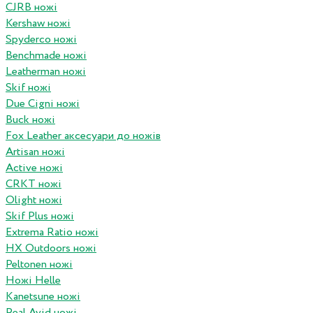
CJRB ножі
Kershaw ножі
Spyderco ножі
Benchmade ножі
Leatherman ножі
Skif ножі
Due Cigni ножі
Buck ножі
Fox Leather аксесуари до ножів
Artisan ножі
Active ножі
CRKT ножі
Olight ножі
Skif Plus ножі
Extrema Ratio ножі
HX Outdoors ножі
Peltonen ножі
Ножі Helle
Kanetsune ножі
Real Avid ножі