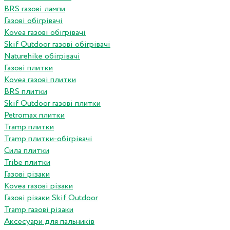
BRS газові лампи
Газові обігрівачі
Kovea газові обігрівачі
Skif Outdoor газові обігрівачі
Naturehike обігрівачі
Газові плитки
Kovea газові плитки
BRS плитки
Skif Outdoor газові плитки
Petromax плитки
Tramp плитки
Tramp плитки-обігрівачі
Сила плитки
Tribe плитки
Газові різаки
Kovea газові різаки
Газові різаки Skif Outdoor
Tramp газові різаки
Аксесуари для пальників