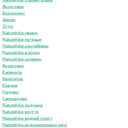
Naturehike спальні мішки
Аксесуари
Всесезонні
Зимові
Літні
Naturehike гамаки
Naturehike матраци
Naturehike контейнери
Naturehike візочки
Naturehike килимки
Аксесуари
Каремати
Кемпінгові
Ковдри
Надувні
Самонадувні
Naturehike подушки
Naturehike взуття
Naturehike водний спорт
Naturehike водонепроникні речі