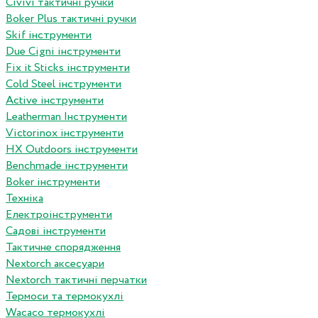
Сivivi тактичні ручки
Boker Plus тактичні ручки
Skif інструменти
Due Cigni інструменти
Fix it Sticks інструменти
Сold Steel інструменти
Active інструменти
Leatherman Інструменти
Victorinox інструменти
HX Outdoors інструменти
Benchmade інструменти
Boker інструменти
Техніка
Електроінструменти
Садові інструменти
Тактичне спорядження
Nextorch аксесуари
Nextorch тактичні перчатки
Термоси та термокухлі
Wacaco термокухлі