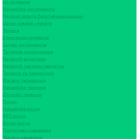
Інструменти
Naturehike інструменти
Nextool лопати багатофункціональні
Ganzo сокири і мачете
Техніка
Електроінструменти
Садові інструменти
Тактичне спорядження
Nextorch аксесуари
Nextorch тактичні перчатки
Термоси та термокухлі
Wacaco термокухлі
Naturehike термоси
Zojirushi термоси
Посуд
Naturehike посуд
BRS посуд
Roxon посуд
Портативні кавоварки
Wacaco кавоварки