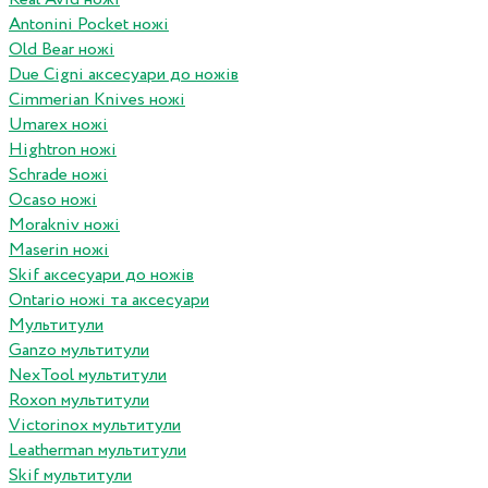
Antonini Pocket ножі
Old Bear ножі
Due Cigni аксесуари до ножів
Cimmerian Knives ножі
Umarex ножі
Hightron ножі
Schrade ножі
Ocaso ножі
Morakniv ножі
Maserin ножі
Skif аксесуари до ножів
Ontario ножі та аксесуари
Мультитули
Ganzo мультитули
NexTool мультитули
Roxon мультитули
Victorinox мультитули
Leatherman мультитули
Skif мультитули