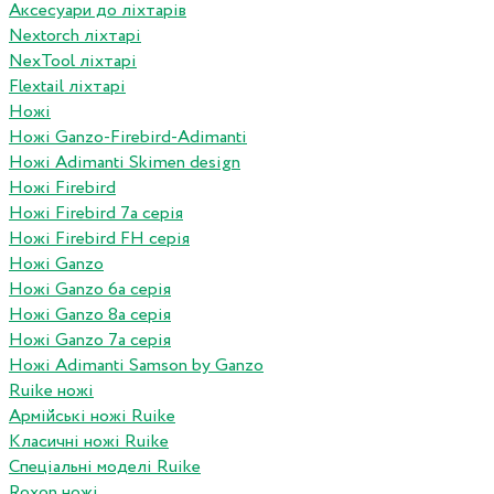
Аксесуари до ліхтарів
Nextorch ліхтарі
NexTool ліхтарі
Flextail ліхтарі
Ножі
Ножі Ganzo-Firebird-Adimanti
Ножі Adimanti Skimen design
Ножі Firebird
Ножі Firebird 7а серія
Ножі Firebird FH серія
Ножі Ganzo
Ножі Ganzo 6а серія
Ножі Ganzo 8а серія
Ножі Ganzo 7а серія
Ножі Adimanti Samson by Ganzo
Ruike ножі
Армійські ножі Ruike
Класичні ножі Ruike
Спеціальні моделі Ruike
Roxon ножi