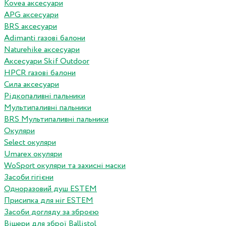
Kovea аксесуари
APG аксесуари
BRS аксесуари
Adimanti газові балони
Naturehike аксесуари
Аксесуари Skif Outdoor
HPCR газові балони
Сила аксесуари
Рідкопаливні пальники
Мультипаливні пальники
BRS Мультипаливні пальники
Окуляри
Select окуляри
Umarex окуляри
WoSport окуляри та захисні маски
Засоби гігієни
Одноразовий душ ESTEM
Присипка для ніг ESTEM
Засоби догляду за зброєю
Вішери для зброї Ballistol