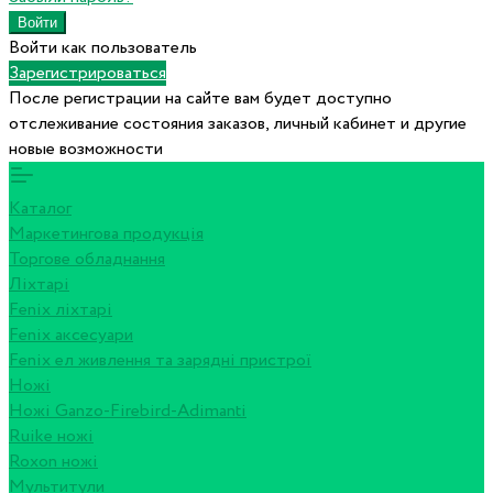
Войти как пользователь
Зарегистрироваться
После регистрации на сайте вам будет доступно
отслеживание состояния заказов, личный кабинет и другие
новые возможности
Каталог
Маркетингова продукція
Торгове обладнання
Ліхтарі
Fenix ліхтарі
Fenix аксесуари
Fenix ел живлення та зарядні пристрої
Ножі
Ножі Ganzo-Firebird-Adimanti
Ruike ножі
Roxon ножi
Мультитули