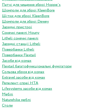
Патчі для чищення зброї Hoppe`s
Шомполи для зброї KleenBore
Щітки для зброї KleenBore
Шомполи для зброї Dewey
Зарядні пристрої
Сонячні панелі Houny
Litheli сонячні панелі
Зарядні станції Litheli
Повербанки Litheli
Повербанки Flextail
Засоби від комах
Flextail багатофункціональні фумігатори
Сольова зброя від комах
Extravel засоби від комах
Репелент-спреї HTA
Lifesystems засоби від комах
Меблі
Naturehike меблі
Столи