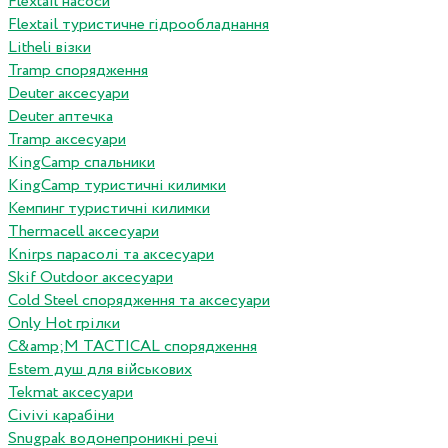
Flextail насоси
Flextail туристичне гідрообладнання
Litheli візки
Tramp спорядження
Deuter аксесуари
Deuter аптечка
Tramp аксесуари
KingCamp спальники
KingCamp туристичні килимки
Кемпинг туристичні килимки
Thermacell аксесуари
Knirps парасолі та аксесуари
Skif Outdoor аксесуари
Cold Steel спорядження та аксесуари
Only Hot грілки
C&amp;M TACTICAL спорядження
Estem душ для військових
Tekmat аксесуари
Сivivi карабіни
Snugpak водонепроникні речі