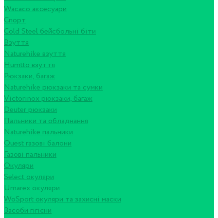
Wacaco аксесуари
Спорт
Cold Steel бейсбольні біти
Взуття
Naturehike взуття
Humtto взуття
Рюкзаки, багаж
Naturehike рюкзаки та сумки
Victorinox рюкзаки, багаж
Deuter рюкзаки
Пальники та обладнання
Naturehike пальники
Quest газові балони
Газові пальники
Окуляри
Select окуляри
Umarex окуляри
WoSport окуляри та захисні маски
Засоби гігієни