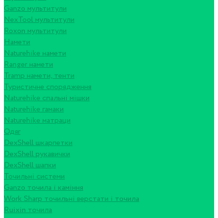
Ganzo мультитули
NexTool мультитули
Roxon мультитули
Намети
Naturehike намети
Ranger намети
Tramp намети, тенти
Туристичне спорядження
Naturehike спальні мішки
Naturehike гамаки
Naturehike матраци
Одяг
DexShell шкарпетки
DexShell рукавички
DexShell шапки
Точильні системи
Ganzo точила і каміння
Work Sharp точильні верстати і точила
Ruixin точила