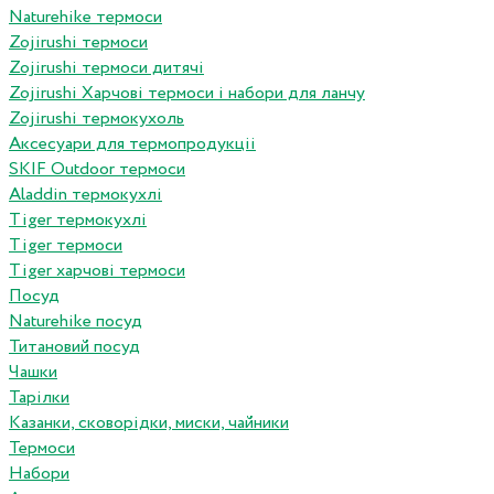
Naturehike термоси
Zojirushi термоси
Zojirushi термоси дитячі
Zojirushi Харчові термоси і набори для ланчу
Zojirushi термокухоль
Аксесуари для термопродукціі
SKIF Outdoor термоси
Aladdin термокухлі
Tiger термокухлі
Tiger термоси
Tiger харчові термоси
Посуд
Naturehike посуд
Титановий посуд
Чашки
Тарілки
Казанки, сковорідки, миски, чайники
Термоси
Набори