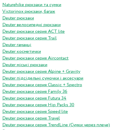
Naturehike рюкзаки та сумки
Victorinox рюкзаки, багаж
Deuter рюкзаки
Deuter велосипедні рюкзаки
Deuter рюкзаки серия ACT lite
Deuter рюкзаки серия Trail
Deuter гаманці
Deuter косметички
Deuter рюкзаки серия Aircontact
Deuter міські рюкзаки
Deuter рюкзаки серия Alpine + Gravity
Deuter підсідельні сумочки і аксесуари
Deuter рюкзаки серия Classic + Spectro
Deuter рюкзаки серия Family 36
Deuter рюкзаки серия Futura 34
Deuter рюкзаки серия Hip Packs 30
Deuter рюкзаки серия Speed lite
Deuter рюкзаки серия Travel
Deuter рюкзаки серия TrendLine (Сумки через плече)