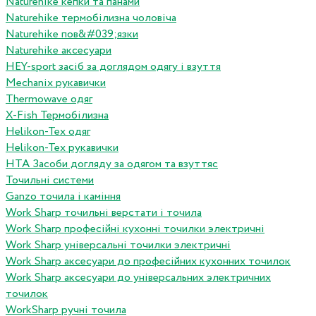
Naturehike кепки та панами
Naturehike термобілизна чоловіча
Naturehike пов&#039;язки
Naturehike аксесуари
HEY-sport засіб за доглядом одягу і взуття
Mechanix рукавички
Thermowave одяг
X-Fish Термобілизна
Helikon-Tex одяг
Helikon-Tex рукавички
HTA Засоби догляду за одягом та взуттяс
Точильні системи
Ganzo точила і каміння
Work Sharp точильні верстати і точила
Work Sharp професiйнi кухоннi точилки электричнi
Work Sharp унiверсальнi точилки электричнi
Work Sharp аксесуари до професiйних кухонних точилок
Work Sharp аксесуари до унiверсальних электричних
точилок
WorkSharp ручні точила