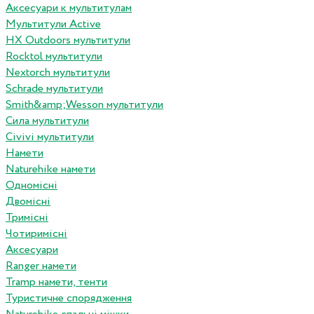
Аксесуари к мультитулам
Мультитули Active
HX Outdoors мультитули
Rocktol мультитули
Nextorch мультитули
Schrade мультитули
Smith&amp;Wesson мультитули
Сила мультитули
Civivi мультитули
Намети
Naturehike намети
Одномісні
Двомісні
Тримісні
Чотиримісні
Аксесуари
Ranger намети
Tramp намети, тенти
Туристичне спорядження