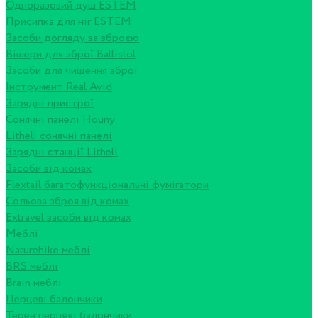
Одноразовий душ ESTEM
Присипка для ніг ESTEM
Засоби догляду за зброєю
Вішери для зброї Ballistol
Засоби для чищення зброї
Інструмент Real Avid
Зарядні пристрої
Сонячні панелі Houny
Litheli сонячні панелі
Зарядні станції Litheli
Засоби від комах
Flextail багатофункціональні фумігатори
Сольова зброя від комах
Extravel засоби від комах
Меблі
Naturehike меблі
BRS меблі
Brain меблі
Перцеві балончики
Терен перцеві балончики