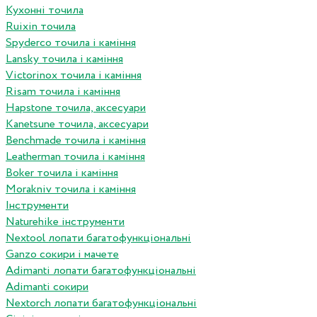
Кухонні точила
Ruixin точила
Spyderco точила і каміння
Lansky точила і каміння
Victorinox точила і каміння
Risam точила і каміння
Hapstone точила, аксесуари
Kanetsune точила, аксесуари
Benchmade точила і каміння
Leatherman точила і каміння
Boker точила і каміння
Morakniv точила і каміння
Інструменти
Naturehike інструменти
Nextool лопати багатофункціональні
Ganzo сокири і мачете
Adimanti лопати багатофункціональні
Adimanti сокири
Nextorch лопати багатофункціональні