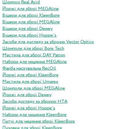
Шомпол Real Avid
Йоржі для зброї MEGAline
Вішери для зброї KleenBore
Вішери для зброї MEGAline
Вішери для зброї Dewey
Вішери для зброї Hoppe`s
Засоби для догляду за зброєю Vector Optics
Шомполи для зброї Bore Tech
Мастила для зброї DAY Patron
Набори для чищення MEGAline
Фарба маскувальна RecOil
Йоржі для зброї KleenBore
Мастила для зброї Umarex
Шомполи для зброї MEGAline
Йоржі для зброї Dewey
Засоби догляду за зброєю HTA
Йоржі для зброї Hoppe`s
Набори для чищення KleenBore
Патчі для чищення зброї KleenBore
Пуховки для зброї KleenBore