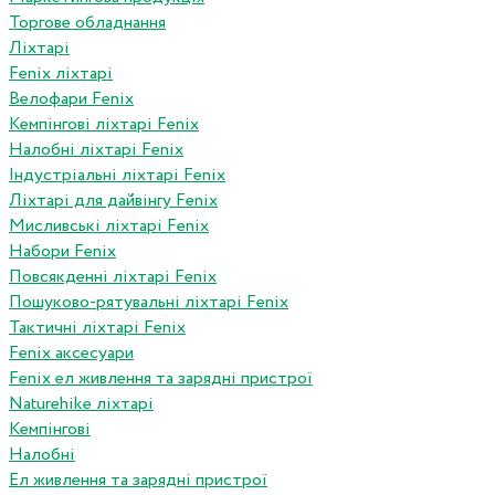
Торгове обладнання
Ліхтарі
Fenix ліхтарі
Велофари Fenix
Кемпінгові ліхтарі Fenix
Налобні ліхтарі Fenix
Індустріальні ліхтарі Fenix
Ліхтарі для дайвінгу Fenix
Мисливські ліхтарі Fenix
Набори Fenix
Повсякденні ліхтарі Fenix
Пошуково-рятувальні ліхтарі Fenix
Тактичні ліхтарі Fenix
Fenix аксесуари
Fenix ел живлення та зарядні пристрої
Naturehike ліхтарі
Кемпінгові
Налобні
Ел живлення та зарядні пристрої