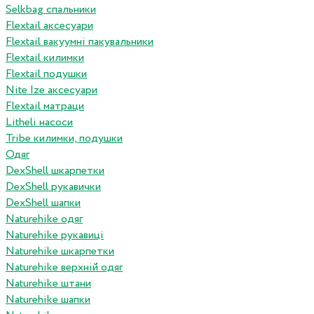
Selkbag спальники
Flextail аксесуари
Flextail вакуумні пакувальники
Flextail килимки
Flextail подушки
Nite Ize аксесуари
Flextail матраци
Litheli насоси
Tribe килимки, подушки
Одяг
DexShell шкарпетки
DexShell рукавички
DexShell шапки
Naturehike одяг
Naturehike рукавиці
Naturehike шкарпетки
Naturehike верхній одяг
Naturehike штани
Naturehike шапки