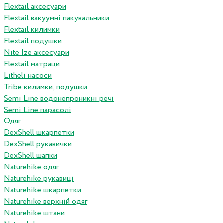
Flextail аксесуари
Flextail вакуумні пакувальники
Flextail килимки
Flextail подушки
Nite Ize аксесуари
Flextail матраци
Litheli насоси
Tribe килимки, подушки
Semi Line водонепроникні речі
Semi Line парасолі
Одяг
DexShell шкарпетки
DexShell рукавички
DexShell шапки
Naturehike одяг
Naturehike рукавиці
Naturehike шкарпетки
Naturehike верхній одяг
Naturehike штани