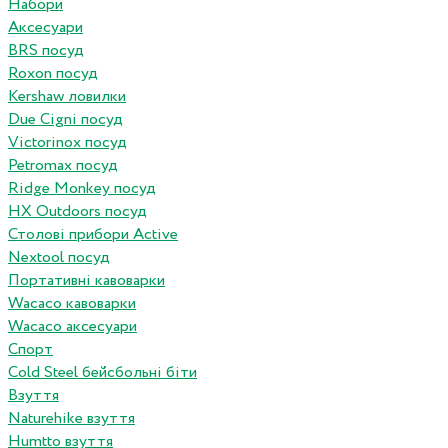
Набори
Аксесуари
BRS посуд
Roxon посуд
Kershaw ловилки
Due Cigni посуд
Victorinox посуд
Petromax посуд
Ridge Monkey посуд
HX Outdoors посуд
Столові прибори Active
Nextool посуд
Портативні кавоварки
Wacaco кавоварки
Wacaco аксесуари
Спорт
Cold Steel бейсбольні біти
Взуття
Naturehike взуття
Humtto взуття