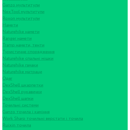
Ganzo мультитули
NexTool мультитули
Roxon мультитули
Намети
Naturehike намети
Ranger намети
Tramp намети, тенти
Туристичне спорядження
Naturehike спальні мішки
Naturehike гамаки
Naturehike матраци
Одяг
DexShell шкарпетки
DexShell рукавички
DexShell шапки
Точильні системи
Ganzo точила і каміння
Work Sharp точильні верстати і точила
Ruixin точила