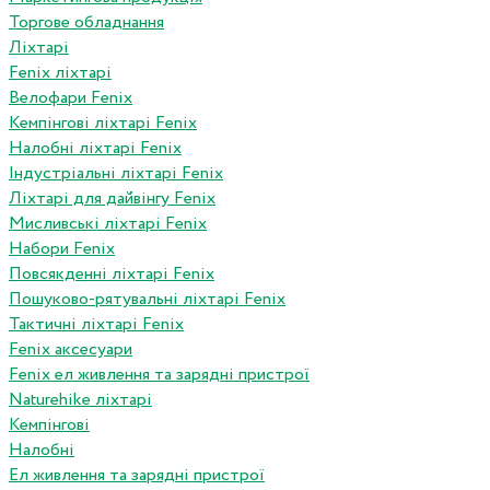
Торгове обладнання
Ліхтарі
Fenix ліхтарі
Велофари Fenix
Кемпінгові ліхтарі Fenix
Налобні ліхтарі Fenix
Індустріальні ліхтарі Fenix
Ліхтарі для дайвінгу Fenix
Мисливські ліхтарі Fenix
Набори Fenix
Повсякденні ліхтарі Fenix
Пошуково-рятувальні ліхтарі Fenix
Тактичні ліхтарі Fenix
Fenix аксесуари
Fenix ел живлення та зарядні пристрої
Naturehike ліхтарі
Кемпінгові
Налобні
Ел живлення та зарядні пристрої