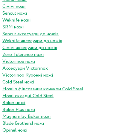
Civivi ножі
Sencut ножі
Weknife ножі
SRM ножі
Sencut аксесуари до ножів
Weknife аксесуари до ножів
Civivi аксесуари до ножів
Zero Tolerance ножі
Victorinox ножі
Аксесуари Victorinox
Victorinox Кухонні ножі
Cold Steel ножі
Ножі з фіксованим клинком Cold Steel
Ножі складні Cold Steel
Boker ножі
Boker Plus ножі
Magnum by Boker ножі
Blade Brothersl ножі
Opinel ножі