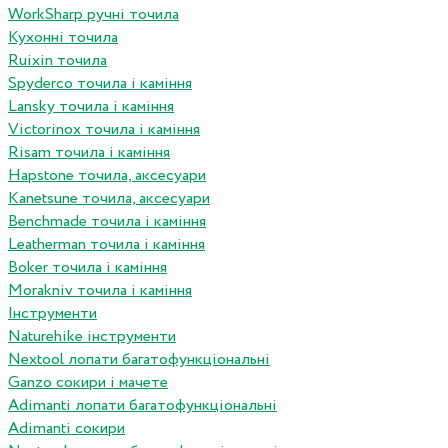
WorkSharp ручні точила
Кухонні точила
Ruixin точила
Spyderco точила і каміння
Lansky точила і каміння
Victorinox точила і каміння
Risam точила і каміння
Hapstone точила, аксесуари
Kanetsune точила, аксесуари
Benchmade точила і каміння
Leatherman точила і каміння
Boker точила і каміння
Morakniv точила і каміння
Інструменти
Naturehike інструменти
Nextool лопати багатофункціональні
Ganzo сокири і мачете
Adimanti лопати багатофункціональні
Adimanti сокири