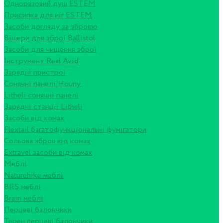
Одноразовий душ ESTEM
Присипка для ніг ESTEM
Засоби догляду за зброєю
Вішери для зброї Ballistol
Засоби для чищення зброї
Інструмент Real Avid
Зарядні пристрої
Сонячні панелі Houny
Litheli сонячні панелі
Зарядні станції Litheli
Засоби від комах
Flextail багатофункціональні фумігатори
Сольова зброя від комах
Extravel засоби від комах
Меблі
Naturehike меблі
BRS меблі
Brain меблі
Перцеві балончики
Терен перцеві балончики