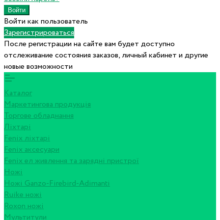
Войти как пользователь
Зарегистрироваться
После регистрации на сайте вам будет доступно
отслеживание состояния заказов, личный кабинет и другие
новые возможности
Каталог
Маркетингова продукція
Торгове обладнання
Ліхтарі
Fenix ліхтарі
Fenix аксесуари
Fenix ел живлення та зарядні пристрої
Ножі
Ножі Ganzo-Firebird-Adimanti
Ruike ножі
Roxon ножi
Мультитули