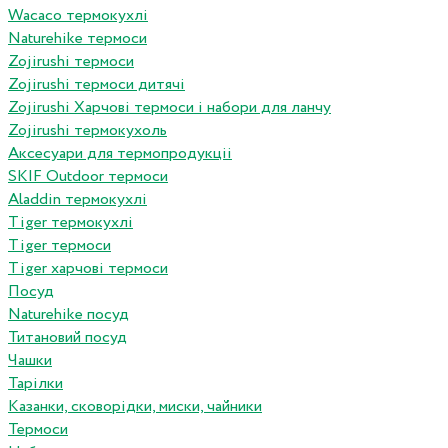
Wacaco термокухлі
Naturehike термоси
Zojirushi термоси
Zojirushi термоси дитячі
Zojirushi Харчові термоси і набори для ланчу
Zojirushi термокухоль
Аксесуари для термопродукціі
SKIF Outdoor термоси
Aladdin термокухлі
Tiger термокухлі
Tiger термоси
Tiger харчові термоси
Посуд
Naturehike посуд
Титановий посуд
Чашки
Тарілки
Казанки, сковорідки, миски, чайники
Термоси