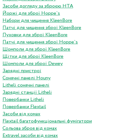
Засоби догляду за зброєю HTA
Йоржі для зброї Hoppe`s
Набори для чищення KleenBore
Патчі для чищення зброї KleenBore
Пуховки для зброї KleenBore
Патчі для чищення зброї Hoppe`s
Шомполи для зброї KleenBore
Щітки для зброї KleenBore
Шомполи для зброї Dewey
Зарядні пристрої
Сонячні панелі Houny
Litheli сонячні панелі
Зарядні станції Litheli
Повербанки Litheli
Повербанки Flextail
Засоби від комах
Flextail багатофункціональні фумігатори
Сольова зброя від комах
Extravel засоби від комах