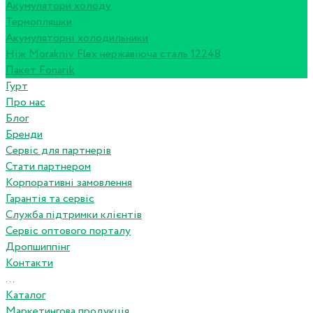
Акумулятори холоду
Термопляшки
Акумуляторні холодильники
Ніж Morakniv Flex нержавіюча сталь 12248
Пакет Fonarik
Гурт
Про нас
Блог
Бренди
Сервіс для партнерів
Стати партнером
Корпоративні замовлення
Гарантія та сервіс
Служба підтримки клієнтів
Сервіс оптового порталу
Дропшиппінг
Контакти
...
Каталог
Маркетингова продукція