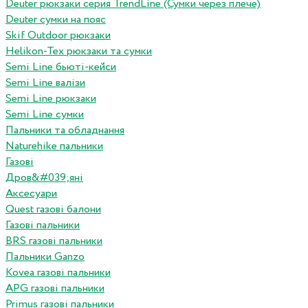
Deuter рюкзаки серия TrendLine (Сумки через плече)
Deuter сумки на пояс
Skif Outdoor рюкзаки
Helikon-Tex рюкзаки та сумки
Semi Line бьюті-кейси
Semi Line валізи
Semi Line рюкзаки
Semi Line сумки
Пальники та обладнання
Naturehike пальники
Газові
Дров&#039;яні
Аксесуари
Quest газові балони
Газові пальники
BRS газові пальники
Пальники Ganzo
Kovea газові пальники
APG газові пальники
Primus газові пальники