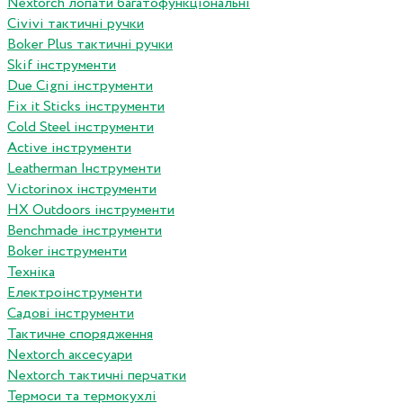
Nextorch лопати багатофункціональні
Сivivi тактичні ручки
Boker Plus тактичні ручки
Skif інструменти
Due Cigni інструменти
Fix it Sticks інструменти
Сold Steel інструменти
Active інструменти
Leatherman Інструменти
Victorinox інструменти
HX Outdoors інструменти
Benchmade інструменти
Boker інструменти
Техніка
Електроінструменти
Садові інструменти
Тактичне спорядження
Nextorch аксесуари
Nextorch тактичні перчатки
Термоси та термокухлі