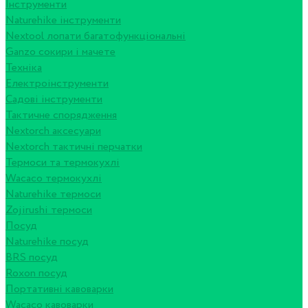
Інструменти
Naturehike інструменти
Nextool лопати багатофункціональні
Ganzo сокири і мачете
Техніка
Електроінструменти
Садові інструменти
Тактичне спорядження
Nextorch аксесуари
Nextorch тактичні перчатки
Термоси та термокухлі
Wacaco термокухлі
Naturehike термоси
Zojirushi термоси
Посуд
Naturehike посуд
BRS посуд
Roxon посуд
Портативні кавоварки
Wacaco кавоварки