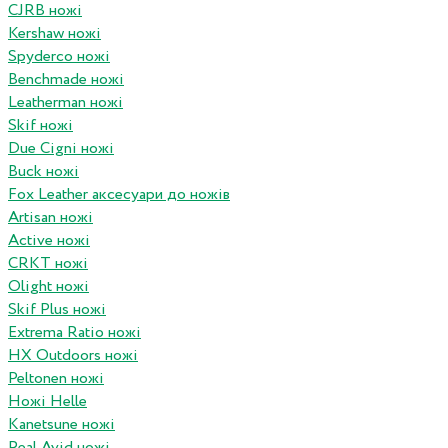
CJRB ножі
Kershaw ножі
Spyderco ножі
Benchmade ножі
Leatherman ножі
Skif ножі
Due Cigni ножі
Buck ножі
Fox Leather аксесуари до ножів
Artisan ножі
Active ножі
CRKT ножі
Olight ножі
Skif Plus ножі
Extrema Ratio ножі
HX Outdoors ножі
Peltonen ножі
Ножі Helle
Kanetsune ножі
Real Avid ножі