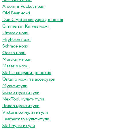
Antonini Pocket ножі
Old Bear ножі
Due Cigni аксесуари до ножів
Cimmerian Knives ножі
Umarex ножі
Hightron ножі
Schrade ножі
Ocaso ножі
Morakniv ножі
Maserin ножі
Skif аксесуари до ножів
Ontario ножі та аксесуари
Мультитули
Ganzo мультитули
NexTool мультитули
Roxon мультитули
Victorinox мультитули
Leatherman мультитули
Skif мультитули