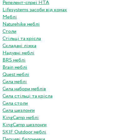
Репелент-спреї HTA
Lifesystems засоби від комах
Меблі
Naturehike меблі
Столи
Стільці та крісла
Складані ліжка
Надувні меблі
BRS меблі
Brain меблі
Quest меблі
Сила меблі
Сила набори меблів
Сила стільці та крісла
Сила столи
Сила шезлонги
KingCamp меблі
KingCamp шезлонги
SKIF Outdoor меблі
Перцеві балончики