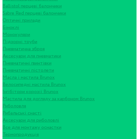
Ballistol перцеві балончики
Sabre Red перцеві балончики
Оптичні прилади
Біноклі
Монокуляри
Підзорні труби
Пневматична зброя
Аксесуари для пневматики
Пневматичні гвинтівки
Пневматичні пістолети
Масла і мастила Brunox
Велосипедні мастила Brunox
Інгібітори корозії Brunox
Мастила для догляду за карбоном Brunox
Риболовля
Рибальські снасті
Аксесуари для риболовлі
Все для монтажу оснастки
Термопродукція