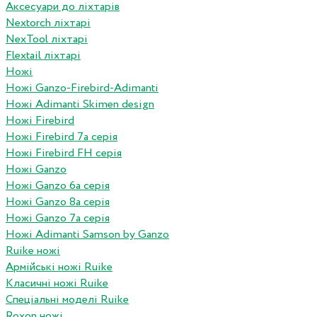
Аксесуари до ліхтарів
Nextorch ліхтарі
NexTool ліхтарі
Flextail ліхтарі
Ножі
Ножі Ganzo-Firebird-Adimanti
Ножі Adimanti Skimen design
Ножі Firebird
Ножі Firebird 7а серія
Ножі Firebird FH серія
Ножі Ganzo
Ножі Ganzo 6а серія
Ножі Ganzo 8а серія
Ножі Ganzo 7а серія
Ножі Adimanti Samson by Ganzo
Ruike ножі
Армійські ножі Ruike
Класичні ножі Ruike
Спеціальні моделі Ruike
Roxon ножi