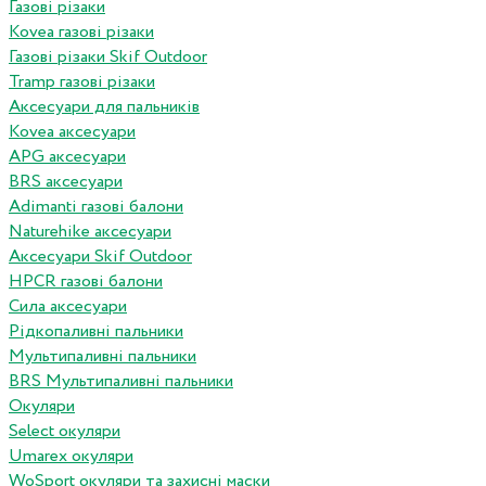
Газові різаки
Kovea газові різаки
Газові різаки Skif Outdoor
Tramp газові різаки
Аксесуари для пальників
Kovea аксесуари
APG аксесуари
BRS аксесуари
Adimanti газові балони
Naturehike аксесуари
Аксесуари Skif Outdoor
HPCR газові балони
Сила аксесуари
Рідкопаливні пальники
Мультипаливні пальники
BRS Мультипаливні пальники
Окуляри
Select окуляри
Umarex окуляри
WoSport окуляри та захисні маски