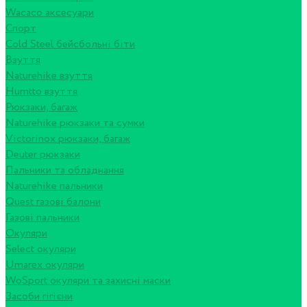
Wacaco аксесуари
Спорт
Cold Steel бейсбольні біти
Взуття
Naturehike взуття
Humtto взуття
Рюкзаки, багаж
Naturehike рюкзаки та сумки
Victorinox рюкзаки, багаж
Deuter рюкзаки
Пальники та обладнання
Naturehike пальники
Quest газові балони
Газові пальники
Окуляри
Select окуляри
Umarex окуляри
WoSport окуляри та захисні маски
Засоби гігієни