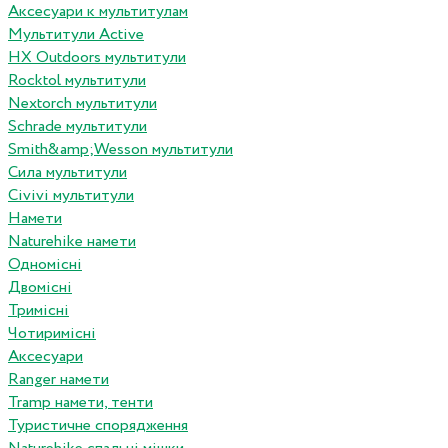
Аксесуари к мультитулам
Мультитули Active
HX Outdoors мультитули
Rocktol мультитули
Nextorch мультитули
Schrade мультитули
Smith&amp;Wesson мультитули
Сила мультитули
Civivi мультитули
Намети
Naturehike намети
Одномісні
Двомісні
Тримісні
Чотиримісні
Аксесуари
Ranger намети
Tramp намети, тенти
Туристичне спорядження