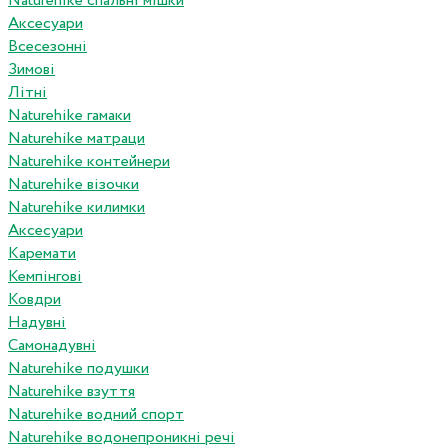
Naturehike спальні мішки
Аксесуари
Всесезонні
Зимові
Літні
Naturehike гамаки
Naturehike матраци
Naturehike контейнери
Naturehike візочки
Naturehike килимки
Аксесуари
Каремати
Кемпінгові
Ковдри
Надувні
Самонадувні
Naturehike подушки
Naturehike взуття
Naturehike водний спорт
Naturehike водонепроникні речі