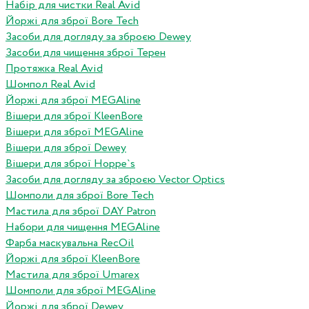
Набір для чистки Real Avid
Йоржі для зброї Bore Tech
Засоби для догляду за зброєю Dewey
Засоби для чищення зброї Терен
Протяжка Real Avid
Шомпол Real Avid
Йоржі для зброї MEGAline
Вішери для зброї KleenBore
Вішери для зброї MEGAline
Вішери для зброї Dewey
Вішери для зброї Hoppe`s
Засоби для догляду за зброєю Vector Optics
Шомполи для зброї Bore Tech
Мастила для зброї DAY Patron
Набори для чищення MEGAline
Фарба маскувальна RecOil
Йоржі для зброї KleenBore
Мастила для зброї Umarex
Шомполи для зброї MEGAline
Йоржі для зброї Dewey