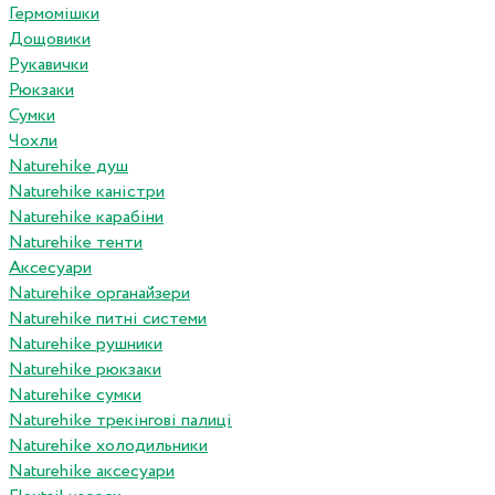
Гермомішки
Дощовики
Рукавички
Рюкзаки
Сумки
Чохли
Naturehike душ
Naturehike каністри
Naturehike карабіни
Naturehike тенти
Аксесуари
Naturehike органайзери
Naturehike питні системи
Naturehike рушники
Naturehike рюкзаки
Naturehike сумки
Naturehike трекінгові палиці
Naturehike холодильники
Naturehike аксесуари