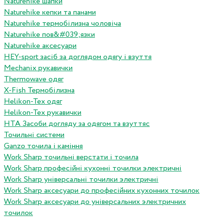
Naturehike шапки
Naturehike кепки та панами
Naturehike термобілизна чоловіча
Naturehike пов&#039;язки
Naturehike аксесуари
HEY-sport засіб за доглядом одягу і взуття
Mechanix рукавички
Thermowave одяг
X-Fish Термобілизна
Helikon-Tex одяг
Helikon-Tex рукавички
HTA Засоби догляду за одягом та взуттяс
Точильні системи
Ganzo точила і каміння
Work Sharp точильні верстати і точила
Work Sharp професiйнi кухоннi точилки электричнi
Work Sharp унiверсальнi точилки электричнi
Work Sharp аксесуари до професiйних кухонних точилок
Work Sharp аксесуари до унiверсальних электричних
точилок