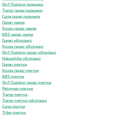
Skif Outdoor пальники
Tramp газові пальники
Сила газові пальники
Газові лампи
Kovea газові лампи
BRS газові лампи
Газові обігрівачі
Kovea газові обігрівачі
Skif Outdoor газові обігрівачі
Naturehike обігрівачі
Газові плитки
Kovea газові плитки
BRS плитки
Skif Outdoor газові плитки
Petromax плитки
Tramp плитки
Tramp плитки-обігрівачі
Сила плитки
Tribe плитки