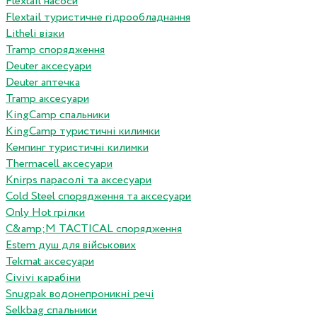
Flextail насоси
Flextail туристичне гідрообладнання
Litheli візки
Tramp спорядження
Deuter аксесуари
Deuter аптечка
Tramp аксесуари
KingCamp спальники
KingCamp туристичні килимки
Кемпинг туристичні килимки
Thermacell аксесуари
Knirps парасолі та аксесуари
Cold Steel спорядження та аксесуари
Only Hot грілки
C&amp;M TACTICAL спорядження
Estem душ для військових
Tekmat аксесуари
Сivivi карабіни
Snugpak водонепроникні речі
Selkbag спальники