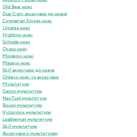
Old Bear ножі
Due Cigni аксесуари до ножів
Cimmerian Knives ножі
Umarex ножі
Hightron ножі
Schrade ножі
Ocaso ножі
Morakniv ножі
Maserin ножі
Skif аксесуари до ножів
Ontario ножі та аксесуари
Мультитули
Ganzo мультитули
NexTool мультитули
Roxon мультитули
Victorinox мультитули
Leatherman мультитули
Skif мультитули
Аксесуари к мультитулам