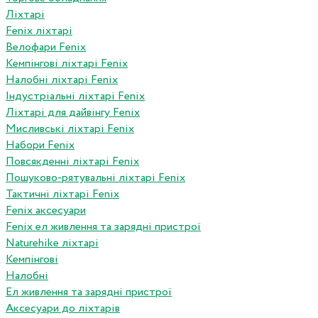
Ліхтарі
Fenix ліхтарі
Велофари Fenix
Кемпінгові ліхтарі Fenix
Налобні ліхтарі Fenix
Індустріальні ліхтарі Fenix
Ліхтарі для дайвінгу Fenix
Мисливські ліхтарі Fenix
Набори Fenix
Повсякденні ліхтарі Fenix
Пошуково-рятувальні ліхтарі Fenix
Тактичні ліхтарі Fenix
Fenix аксесуари
Fenix ел живлення та зарядні пристрої
Naturehike ліхтарі
Кемпінгові
Налобні
Ел живлення та зарядні пристрої
Аксесуари до ліхтарів