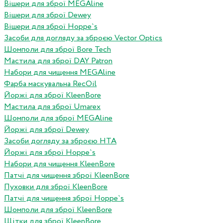
Вішери для зброї MEGAline
Вішери для зброї Dewey
Вішери для зброї Hoppe`s
Засоби для догляду за зброєю Vector Optics
Шомполи для зброї Bore Tech
Мастила для зброї DAY Patron
Набори для чищення MEGAline
Фарба маскувальна RecOil
Йоржі для зброї KleenBore
Мастила для зброї Umarex
Шомполи для зброї MEGAline
Йоржі для зброї Dewey
Засоби догляду за зброєю HTA
Йоржі для зброї Hoppe`s
Набори для чищення KleenBore
Патчі для чищення зброї KleenBore
Пуховки для зброї KleenBore
Патчі для чищення зброї Hoppe`s
Шомполи для зброї KleenBore
Щітки для зброї KleenBore