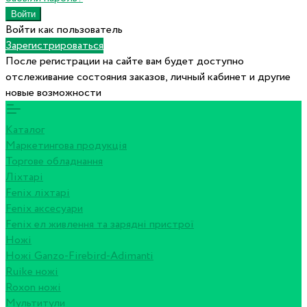
Войти как пользователь
Зарегистрироваться
После регистрации на сайте вам будет доступно
отслеживание состояния заказов, личный кабинет и другие
новые возможности
Каталог
Маркетингова продукція
Торгове обладнання
Ліхтарі
Fenix ліхтарі
Fenix аксесуари
Fenix ел живлення та зарядні пристрої
Ножі
Ножі Ganzo-Firebird-Adimanti
Ruike ножі
Roxon ножi
Мультитули