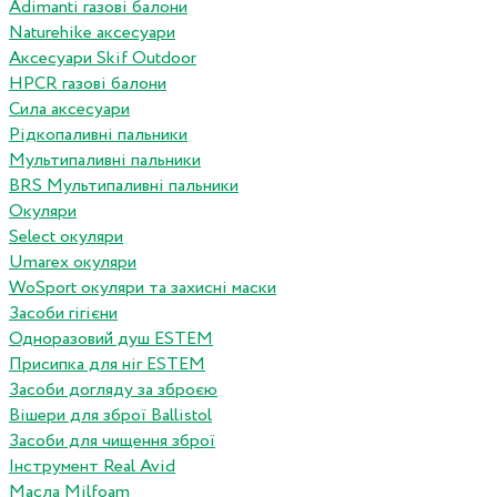
Adimanti газові балони
Naturehike аксесуари
Аксесуари Skif Outdoor
HPCR газові балони
Сила аксесуари
Рідкопаливні пальники
Мультипаливні пальники
BRS Мультипаливні пальники
Окуляри
Select окуляри
Umarex окуляри
WoSport окуляри та захисні маски
Засоби гігієни
Одноразовий душ ESTEM
Присипка для ніг ESTEM
Засоби догляду за зброєю
Вішери для зброї Ballistol
Засоби для чищення зброї
Інструмент Real Avid
Масла Milfoam