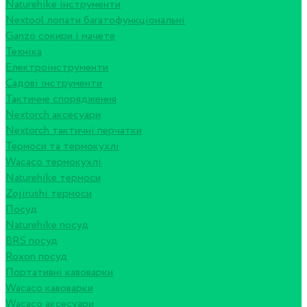
Naturehike інструменти
Nextool лопати багатофункціональні
Ganzo сокири і мачете
Техніка
Електроінструменти
Садові інструменти
Тактичне спорядження
Nextorch аксесуари
Nextorch тактичні перчатки
Термоси та термокухлі
Wacaco термокухлі
Naturehike термоси
Zojirushi термоси
Посуд
Naturehike посуд
BRS посуд
Roxon посуд
Портативні кавоварки
Wacaco кавоварки
Wacaco аксесуари