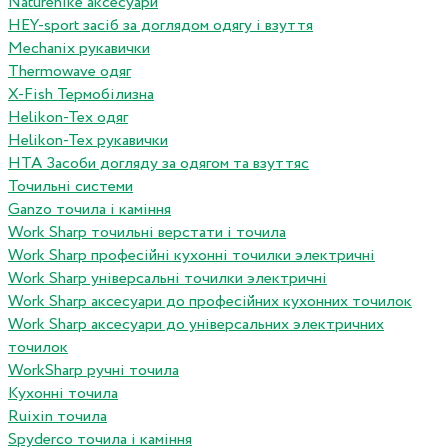
Naturehike аксесуари
HEY-sport засіб за доглядом одягу і взуття
Mechanix рукавички
Thermowave одяг
X-Fish Термобілизна
Helikon-Tex одяг
Helikon-Tex рукавички
HTA Засоби догляду за одягом та взуттяс
Точильні системи
Ganzo точила і каміння
Work Sharp точильні верстати і точила
Work Sharp професiйнi кухоннi точилки электричнi
Work Sharp унiверсальнi точилки электричнi
Work Sharp аксесуари до професiйних кухонних точилок
Work Sharp аксесуари до унiверсальних электричних
точилок
WorkSharp ручні точила
Кухонні точила
Ruixin точила
Spyderco точила і каміння