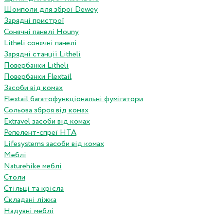
Шомполи для зброї Dewey
Зарядні пристрої
Сонячні панелі Houny
Litheli сонячні панелі
Зарядні станції Litheli
Повербанки Litheli
Повербанки Flextail
Засоби від комах
Flextail багатофункціональні фумігатори
Сольова зброя від комах
Extravel засоби від комах
Репелент-спреї HTA
Lifesystems засоби від комах
Меблі
Naturehike меблі
Столи
Стільці та крісла
Складані ліжка
Надувні меблі