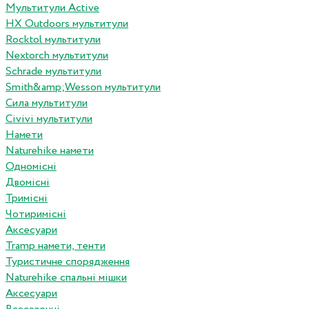
Мультитули Active
HX Outdoors мультитули
Rocktol мультитули
Nextorch мультитули
Schrade мультитули
Smith&amp;Wesson мультитули
Сила мультитули
Civivi мультитули
Намети
Naturehike намети
Одномісні
Двомісні
Тримісні
Чотиримісні
Аксесуари
Tramp намети, тенти
Туристичне спорядження
Naturehike спальні мішки
Аксесуари