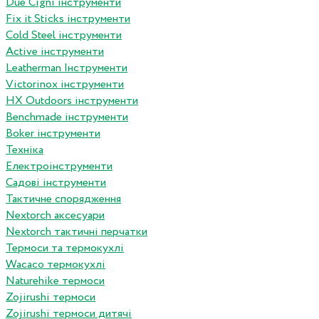
Due Cigni інструменти
Fix it Sticks інструменти
Сold Steel інструменти
Active інструменти
Leatherman Інструменти
Victorinox інструменти
HX Outdoors інструменти
Benchmade інструменти
Boker інструменти
Техніка
Електроінструменти
Садові інструменти
Тактичне спорядження
Nextorch аксесуари
Nextorch тактичні перчатки
Термоси та термокухлі
Wacaco термокухлі
Naturehike термоси
Zojirushi термоси
Zojirushi термоси дитячі