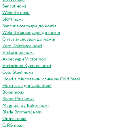
Sencut ножі
Weknife ножі
SRM ножі
Sencut аксесуари до ножів
Weknife аксесуари до ножів
Civivi аксесуари до ножів
Zero Tolerance ножі
Victorinox ножі
Аксесуари Victorinox
Victorinox Кухонні ножі
Cold Steel ножі
Ножі з фіксованим клинком Cold Steel
Ножі складні Cold Steel
Boker ножі
Boker Plus ножі
Magnum by Boker ножі
Blade Brothersl ножі
Opinel ножі
CJRB ножі