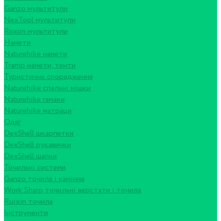
Ganzo мультитули
NexTool мультитули
Roxon мультитули
Намети
Naturehike намети
Tramp намети, тенти
Туристичне спорядження
Naturehike спальні мішки
Naturehike гамаки
Naturehike матраци
Одяг
DexShell шкарпетки
DexShell рукавички
DexShell шапки
Точильні системи
Ganzo точила і каміння
Work Sharp точильні верстати і точила
Ruixin точила
Інструменти