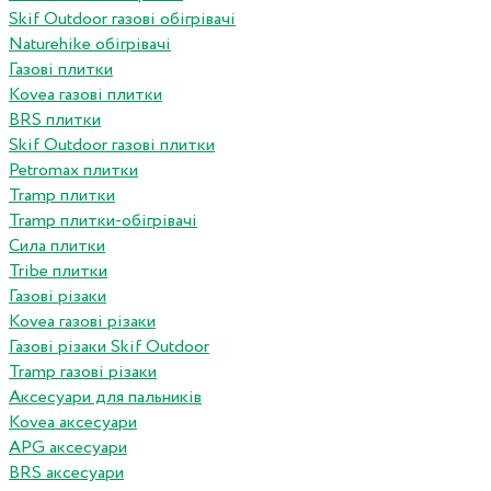
Skif Outdoor газові обігрівачі
Naturehike обігрівачі
Газові плитки
Kovea газові плитки
BRS плитки
Skif Outdoor газові плитки
Petromax плитки
Tramp плитки
Tramp плитки-обігрівачі
Сила плитки
Tribe плитки
Газові різаки
Kovea газові різаки
Газові різаки Skif Outdoor
Tramp газові різаки
Аксесуари для пальників
Kovea аксесуари
APG аксесуари
BRS аксесуари