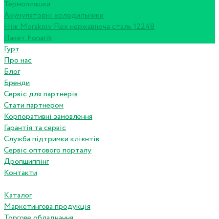
Термопляшки
Акумуляторні холодильники
Ніж Morakniv Flex нержавіюча сталь 12248
Пакет Fonarik
Гурт
Про нас
Блог
Бренди
Сервіс для партнерів
Стати партнером
Корпоративні замовлення
Гарантія та сервіс
Служба підтримки клієнтів
Сервіс оптового порталу
Дропшиппінг
Контакти
...
Каталог
Маркетингова продукція
Торгове обладнання