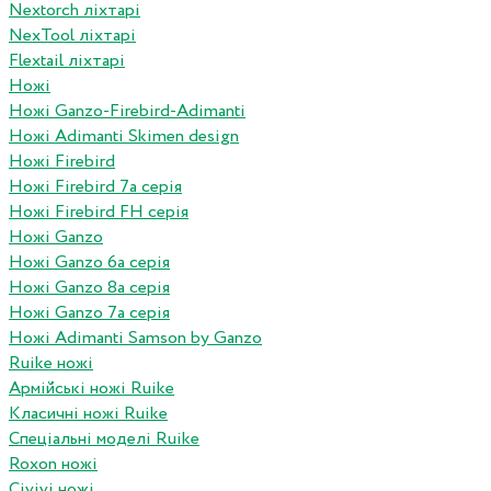
Nextorch ліхтарі
NexTool ліхтарі
Flextail ліхтарі
Ножі
Ножі Ganzo-Firebird-Adimanti
Ножі Adimanti Skimen design
Ножі Firebird
Ножі Firebird 7а серія
Ножі Firebird FH серія
Ножі Ganzo
Ножі Ganzo 6а серія
Ножі Ganzo 8а серія
Ножі Ganzo 7а серія
Ножі Adimanti Samson by Ganzo
Ruike ножі
Армійські ножі Ruike
Класичні ножі Ruike
Спеціальні моделі Ruike
Roxon ножi
Civivi ножі