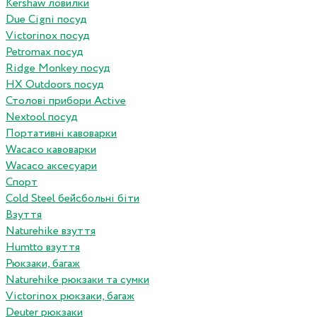
Kershaw ловилки
Due Cigni посуд
Victorinox посуд
Petromax посуд
Ridge Monkey посуд
HX Outdoors посуд
Столові прибори Active
Nextool посуд
Портативні кавоварки
Wacaco кавоварки
Wacaco аксесуари
Спорт
Cold Steel бейсбольні біти
Взуття
Naturehike взуття
Humtto взуття
Рюкзаки, багаж
Naturehike рюкзаки та сумки
Victorinox рюкзаки, багаж
Deuter рюкзаки