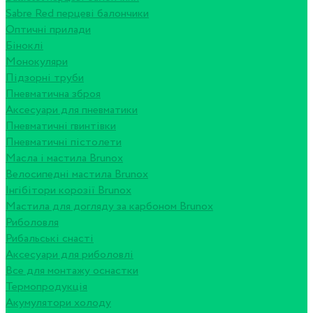
Sabre Red перцеві балончики
Оптичні прилади
Біноклі
Монокуляри
Підзорні труби
Пневматична зброя
Аксесуари для пневматики
Пневматичні гвинтівки
Пневматичні пістолети
Масла і мастила Brunox
Велосипедні мастила Brunox
Інгібітори корозії Brunox
Мастила для догляду за карбоном Brunox
Риболовля
Рибальські снасті
Аксесуари для риболовлі
Все для монтажу оснастки
Термопродукція
Акумулятори холоду