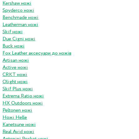
Kershaw ножі
Spyderco ножі
Benchmade ножі
Leatherman ножі
Skif ножі
Due Cigni ножі
Buck ножі
Fox Leather аксесуари до ножів
Artisan ножі
Active ножі
CRKT ножі
Olight ножі
Skif Plus ножі
Extrema Ratio ножі
HX Outdoors ножі
Peltonen ножі
Ножі Helle
Kanetsune ножі
Real Avid ножі
Antonini Pocket ножі