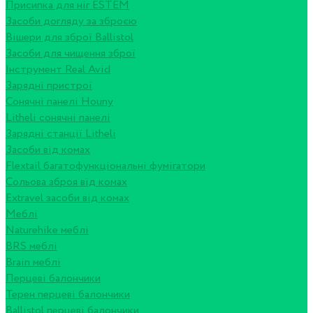
Присипка для ніг ESTEM
Засоби догляду за зброєю
Вішери для зброї Ballistol
Засоби для чищення зброї
Інструмент Real Avid
Зарядні пристрої
Сонячні панелі Houny
Litheli сонячні панелі
Зарядні станції Litheli
Засоби від комах
Flextail багатофункціональні фумігатори
Сольова зброя від комах
Extravel засоби від комах
Меблі
Naturehike меблі
BRS меблі
Brain меблі
Перцеві балончики
Терен перцеві балончики
Ballistol перцеві балончики