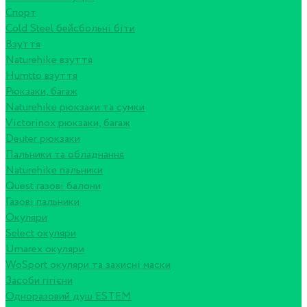
Спорт
Cold Steel бейсбольні біти
Взуття
Naturehike взуття
Humtto взуття
Рюкзаки, багаж
Naturehike рюкзаки та сумки
Victorinox рюкзаки, багаж
Deuter рюкзаки
Пальники та обладнання
Naturehike пальники
Quest газові балони
Газові пальники
Окуляри
Select окуляри
Umarex окуляри
WoSport окуляри та захисні маски
Засоби гігієни
Одноразовий душ ESTEM