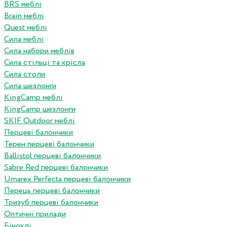
BRS меблі
Brain меблі
Quest меблі
Сила меблі
Сила набори меблів
Сила стільці та крісла
Сила столи
Сила шезлонги
KingCamp меблі
KingCamp шезлонги
SKIF Outdoor меблі
Перцеві балончики
Терен перцеві балончики
Ballistol перцеві балончики
Sabre Red перцеві балончики
Umarex Perfecta перцеві балончики
Перець перцеві балончики
Тризуб перцеві балончики
Оптичні прилади
Біноклі