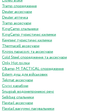
Litheli візки
Tramp спорядження
Deuter аксесуари
Deuter аптечка
Tramp аксесуари
KingCamp спальники
KingCamp туристичні килимки
Кемпинг туристичні килимки
Thermacell аксесуари
Knirps парасолі та аксесуари
Cold Steel спорядження та аксесуари
Only Hot грілки
C&amp;M TACTICAL спорядження
Estem душ для військових
Tekmat аксесуари
Сivivi карабіни
Snugpak водонепроникні речі
Selkbag спальники
Flextail аксесуари
Flextail вакуумні пакувальники