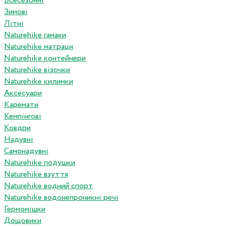
Всесезонні
Зимові
Літні
Naturehike гамаки
Naturehike матраци
Naturehike контейнери
Naturehike візочки
Naturehike килимки
Аксесуари
Каремати
Кемпінгові
Ковдри
Надувні
Самонадувні
Naturehike подушки
Naturehike взуття
Naturehike водний спорт
Naturehike водонепроникні речі
Гермомішки
Дощовики