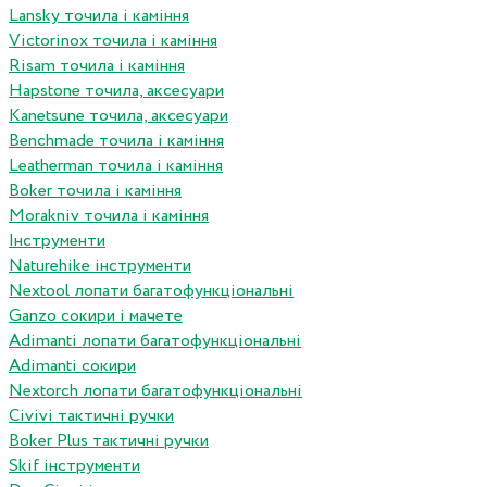
Lansky точила і каміння
Victorinox точила і каміння
Risam точила і каміння
Hapstone точила, аксесуари
Kanetsune точила, аксесуари
Benchmade точила і каміння
Leatherman точила і каміння
Boker точила і каміння
Morakniv точила і каміння
Інструменти
Naturehike інструменти
Nextool лопати багатофункціональні
Ganzo сокири і мачете
Adimanti лопати багатофункціональні
Adimanti сокири
Nextorch лопати багатофункціональні
Сivivi тактичні ручки
Boker Plus тактичні ручки
Skif інструменти