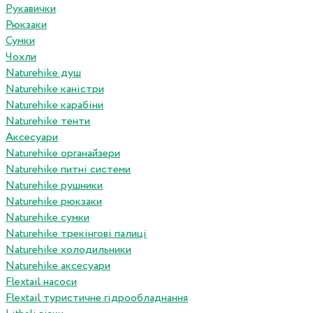
Рукавички
Рюкзаки
Сумки
Чохли
Naturehike душ
Naturehike каністри
Naturehike карабіни
Naturehike тенти
Аксесуари
Naturehike органайзери
Naturehike питні системи
Naturehike рушники
Naturehike рюкзаки
Naturehike сумки
Naturehike трекінгові палиці
Naturehike холодильники
Naturehike аксесуари
Flextail насоси
Flextail туристичне гідрообладнання