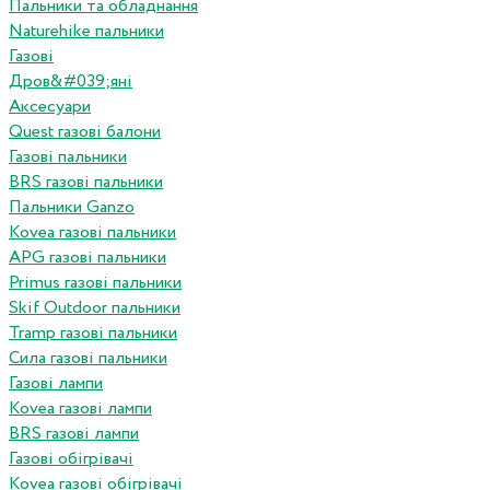
Пальники та обладнання
Naturehike пальники
Газові
Дров&#039;яні
Аксесуари
Quest газові балони
Газові пальники
BRS газові пальники
Пальники Ganzo
Kovea газові пальники
APG газові пальники
Primus газові пальники
Skif Outdoor пальники
Tramp газові пальники
Сила газові пальники
Газові лампи
Kovea газові лампи
BRS газові лампи
Газові обігрівачі
Kovea газові обігрівачі