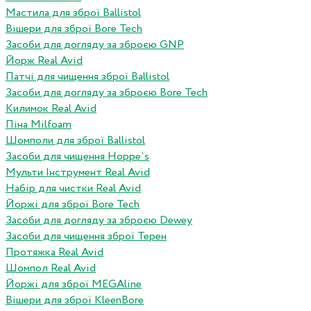
Мастила для зброї Ballistol
Вішери для зброї Bore Tech
Засоби для догляду за зброєю GNP
Йорж Real Avid
Патчі для чищення зброї Ballistol
Засоби для догляду за зброєю Bore Tech
Килимок Real Avid
Піна Milfoam
Шомполи для зброї Ballistol
Засоби для чищення Hoppe`s
Мульти Інструмент Real Avid
Набір для чистки Real Avid
Йоржі для зброї Bore Tech
Засоби для догляду за зброєю Dewey
Засоби для чищення зброї Терен
Протяжка Real Avid
Шомпол Real Avid
Йоржі для зброї MEGAline
Вішери для зброї KleenBore