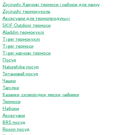
Zojirushi Харчові термоси і набори для ланчу
Zojirushi термокухоль
Аксесуари для термопродукціі
SKIF Outdoor термоси
Aladdin термокухлі
Tiger термокухлі
Tiger термоси
Tiger харчові термоси
Посуд
Naturehike посуд
Титановий посуд
Чашки
Тарілки
Казанки, сковорідки, миски, чайники
Термоси
Набори
Аксесуари
BRS посуд
Roxon посуд