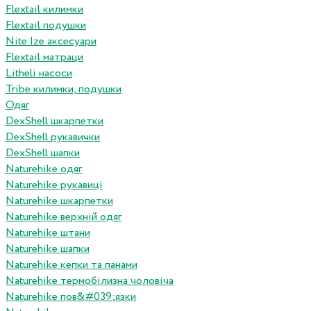
Flextail килимки
Flextail подушки
Nite Ize аксесуари
Flextail матраци
Litheli насоси
Tribe килимки, подушки
Одяг
DexShell шкарпетки
DexShell рукавички
DexShell шапки
Naturehike одяг
Naturehike рукавиці
Naturehike шкарпетки
Naturehike верхній одяг
Naturehike штани
Naturehike шапки
Naturehike кепки та панами
Naturehike термобілизна чоловіча
Naturehike пов&#039;язки