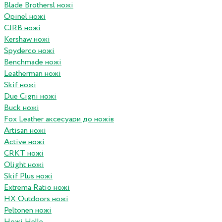
Blade Brothersl ножі
Opinel ножі
CJRB ножі
Kershaw ножі
Spyderco ножі
Benchmade ножі
Leatherman ножі
Skif ножі
Due Cigni ножі
Buck ножі
Fox Leather аксесуари до ножів
Artisan ножі
Active ножі
CRKT ножі
Olight ножі
Skif Plus ножі
Extrema Ratio ножі
HX Outdoors ножі
Peltonen ножі
Ножі Helle