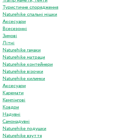
Tramp намети, тенти
Туристичне спорядження
Naturehike спальні мішки
Аксесуари
Всесезонні
Зимові
Літні
Naturehike гамаки
Naturehike матраци
Naturehike контейнери
Naturehike візочки
Naturehike килимки
Аксесуари
Каремати
Кемпінгові
Ковдри
Надувні
Самонадувні
Naturehike подушки
Naturehike взуття