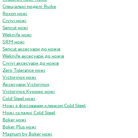
Спеціальні моделі Ruike
Roxon ножi
Civivi ножі
Sencut ножі
Weknife ножі
SRM ножі
Sencut аксесуари до ножів
Weknife аксесуари до ножів
Civivi аксесуари до ножів
Zero Tolerance ножі
Victorinox ножі
Аксесуари Victorinox
Victorinox Кухонні ножі
Cold Steel ножі
Ножі з фіксованим клинком Cold Steel
Ножі складні Cold Steel
Boker ножі
Boker Plus ножі
Magnum by Boker ножі