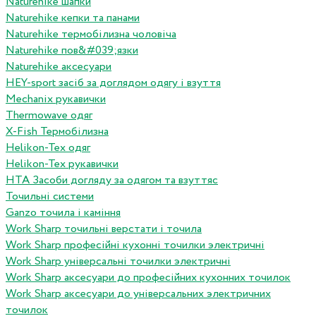
Naturehike шапки
Naturehike кепки та панами
Naturehike термобілизна чоловіча
Naturehike пов&#039;язки
Naturehike аксесуари
HEY-sport засіб за доглядом одягу і взуття
Mechanix рукавички
Thermowave одяг
X-Fish Термобілизна
Helikon-Tex одяг
Helikon-Tex рукавички
HTA Засоби догляду за одягом та взуттяс
Точильні системи
Ganzo точила і каміння
Work Sharp точильні верстати і точила
Work Sharp професiйнi кухоннi точилки электричнi
Work Sharp унiверсальнi точилки электричнi
Work Sharp аксесуари до професiйних кухонних точилок
Work Sharp аксесуари до унiверсальних электричних
точилок