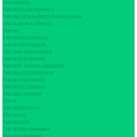
Інструменти
Naturehike інструменти
Nextool лопати багатофункціональні
Ganzo сокири і мачете
Техніка
Електроінструменти
Садові інструменти
Тактичне спорядження
Nextorch аксесуари
Nextorch тактичні перчатки
Термоси та термокухлі
Wacaco термокухлі
Naturehike термоси
Zojirushi термоси
Посуд
Naturehike посуд
BRS посуд
Roxon посуд
Портативні кавоварки
Wacaco кавоварки