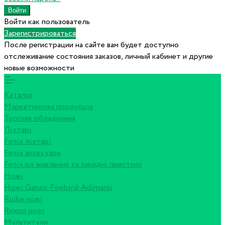
Войти как пользователь
Зарегистрироваться
После регистрации на сайте вам будет доступно
отслеживание состояния заказов, личный кабинет и другие
новые возможности
Каталог
Маркетингова продукція
Торгове обладнання
Ліхтарі
Fenix ліхтарі
Fenix аксесуари
Fenix ел живлення та зарядні пристрої
Ножі
Ножі Ganzo-Firebird-Adimanti
Ruike ножі
Roxon ножi
Мультитули