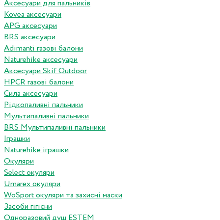
Аксесуари для пальників
Kovea аксесуари
APG аксесуари
BRS аксесуари
Adimanti газові балони
Naturehike аксесуари
Аксесуари Skif Outdoor
HPCR газові балони
Сила аксесуари
Рідкопаливні пальники
Мультипаливні пальники
BRS Мультипаливні пальники
Іграшки
Naturehike іграшки
Окуляри
Select окуляри
Umarex окуляри
WoSport окуляри та захисні маски
Засоби гігієни
Одноразовий душ ESTEM