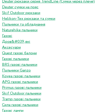
Deuter рюкзаки серия TrendLine (Сумки через плече)
Deuter сумки на пояс
Skif Outdoor рюкзаки
Helikon-Tex рюкзаки та сумки
Пальники та обладнання
Naturehike пальники
Газові
Дров&#039;яні
Аксесуари
Quest газові балони
Газові пальники
BRS газові пальники
Пальники Ganzo
Kovea газові пальники
APG газові пальники
Primus газові пальники
Skif Outdoor пальники
Tramp газові пальники
Сила газові пальники
Газові лампи