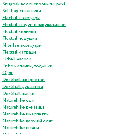
Snugpak водонепроникні речі
Selkbag спальники
Flextail аксесуари
Flextail вакуумні пакувальники
Flextail килимки
Flextail подушки
Nite Ize аксесуари
Flextail матраци
Litheli насоси
Tribe килимки, подушки
Одяг
DexShell шкарпетки
DexShell рукавички
DexShell шапки
Naturehike одяг
Naturehike рукавиці
Naturehike шкарпетки
Naturehike верхній одяг
Naturehike штани