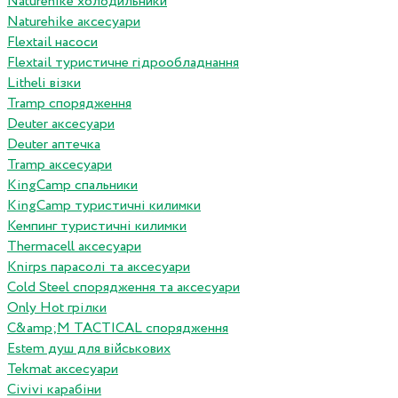
Naturehike холодильники
Naturehike аксесуари
Flextail насоси
Flextail туристичне гідрообладнання
Litheli візки
Tramp спорядження
Deuter аксесуари
Deuter аптечка
Tramp аксесуари
KingCamp спальники
KingCamp туристичні килимки
Кемпинг туристичні килимки
Thermacell аксесуари
Knirps парасолі та аксесуари
Cold Steel спорядження та аксесуари
Only Hot грілки
C&amp;M TACTICAL спорядження
Estem душ для військових
Tekmat аксесуари
Сivivi карабіни