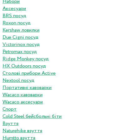
Набори
Аксесуари
BRS посуд
Roxon посуд
Kershaw ловилки
Due Cigni посуд
Victorinox посуд
Petromax посуд
Ridge Monkey посуд
HX Outdoors посуд
Столові прибори Active
Nextool посуд
Портативні кавоварки
Wacaco кавоварки
Wacaco аксесуари
Спорт
Cold Steel бейсбольні біти
Взуття
Naturehike взуття
Humtto взуття