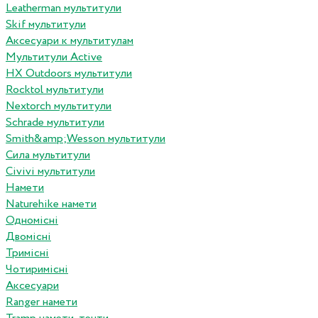
Leatherman мультитули
Skif мультитули
Аксесуари к мультитулам
Мультитули Active
HX Outdoors мультитули
Rocktol мультитули
Nextorch мультитули
Schrade мультитули
Smith&amp;Wesson мультитули
Сила мультитули
Civivi мультитули
Намети
Naturehike намети
Одномісні
Двомісні
Тримісні
Чотиримісні
Аксесуари
Ranger намети