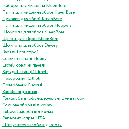
Набори для чищення KleenBore
Патчі для чищення зброї KleenBore
Пуховки для зброї KleenBore
Патчі для чищення зброї Hoppe`s
Шомполи для зброї KleenBore
Щітки для зброї KleenBore
Шомполи для зброї Dewey
Зарядні пристрої
Сонячні панелі Houny
Litheli сонячні панелі
Зарядні станції Litheli
Повербанки Litheli
Повербанки Flextail
Засоби від комах
Flextail багатофункціональні фумігатори
Сольова зброя від комах
Extravel засоби від комах
Репелент-спреї HTA
Lifesystems засоби від комах