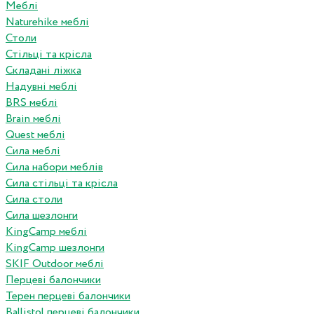
Меблі
Naturehike меблі
Столи
Стільці та крісла
Складані ліжка
Надувні меблі
BRS меблі
Brain меблі
Quest меблі
Сила меблі
Сила набори меблів
Сила стільці та крісла
Сила столи
Сила шезлонги
KingCamp меблі
KingCamp шезлонги
SKIF Outdoor меблі
Перцеві балончики
Терен перцеві балончики
Ballistol перцеві балончики