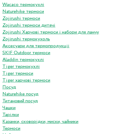
Wacaco термокухлі
Naturehike термоси
Zojirushi термоси
Zojirushi термоси дитячі
Zojirushi Харчові термоси і набори для ланчу
Zojirushi термокухоль
Аксесуари для термопродукціі
SKIF Outdoor термоси
Aladdin термокухлі
Tiger термокухлі
Tiger термоси
Tiger харчові термоси
Посуд
Naturehike посуд
Титановий посуд
Чашки
Тарілки
Казанки, сковорідки, миски, чайники
Термоси