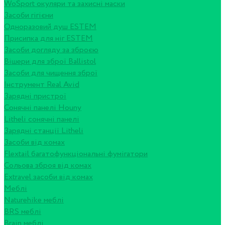
WoSport окуляри та захисні маски
Засоби гігієни
Одноразовий душ ESTEM
Присипка для ніг ESTEM
Засоби догляду за зброєю
Вішери для зброї Ballistol
Засоби для чищення зброї
Інструмент Real Avid
Зарядні пристрої
Сонячні панелі Houny
Litheli сонячні панелі
Зарядні станції Litheli
Засоби від комах
Flextail багатофункціональні фумігатори
Сольова зброя від комах
Extravel засоби від комах
Меблі
Naturehike меблі
BRS меблі
Brain меблі