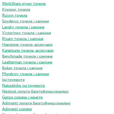
WorkSharp ручні точила
Кухонні точила
Ruixin точила
Spyderco точила і каміння
Lansky точила і каміння
Victorinox точила і каміння
Risam точила і каміння
Hapstone точила, аксесуари
Kanetsune точила, аксесуари
Benchmade точила і каміння
Leatherman точила і каміння
Boker точила і каміння
Morakniv точила і каміння
Інструменти
Naturehike інструменти
Nextool лопати багатофункціональні
Ganzo сокири і мачете
Adimanti лопати багатофункціональні
Adimanti сокири