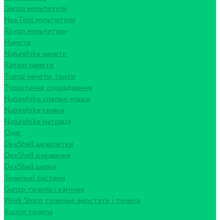
Ganzo мультитули
NexTool мультитули
Roxon мультитули
Намети
Naturehike намети
Ranger намети
Tramp намети, тенти
Туристичне спорядження
Naturehike спальні мішки
Naturehike гамаки
Naturehike матраци
Одяг
DexShell шкарпетки
DexShell рукавички
DexShell шапки
Точильні системи
Ganzo точила і каміння
Work Sharp точильні верстати і точила
Ruixin точила