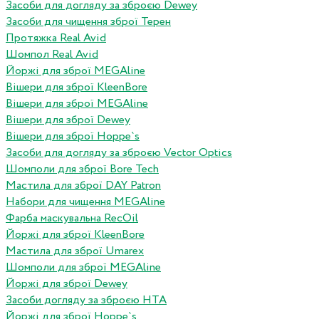
Засоби для догляду за зброєю Dewey
Засоби для чищення зброї Терен
Протяжка Real Avid
Шомпол Real Avid
Йоржі для зброї MEGAline
Вішери для зброї KleenBore
Вішери для зброї MEGAline
Вішери для зброї Dewey
Вішери для зброї Hoppe`s
Засоби для догляду за зброєю Vector Optics
Шомполи для зброї Bore Tech
Мастила для зброї DAY Patron
Набори для чищення MEGAline
Фарба маскувальна RecOil
Йоржі для зброї KleenBore
Мастила для зброї Umarex
Шомполи для зброї MEGAline
Йоржі для зброї Dewey
Засоби догляду за зброєю HTA
Йоржі для зброї Hoppe`s