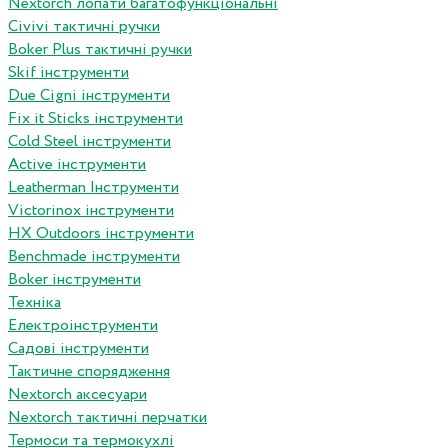
Nextorch лопати багатофункціональні
Сivivi тактичні ручки
Boker Plus тактичні ручки
Skif інструменти
Due Cigni інструменти
Fix it Sticks інструменти
Сold Steel інструменти
Active інструменти
Leatherman Інструменти
Victorinox інструменти
HX Outdoors інструменти
Benchmade інструменти
Boker інструменти
Техніка
Електроінструменти
Садові інструменти
Тактичне спорядження
Nextorch аксесуари
Nextorch тактичні перчатки
Термоси та термокухлі