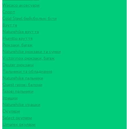
Wacaco аксесуари
Спорт
Cold Steel бейсбольні біти
Взуття
Naturehike взуття
Humtto взуття
Рюкзаки, багаж
Naturehike рюкзаки та сумки
Victorinox рюкзаки, багаж
Deuter рюкзаки
Пальники та обладнання
Naturehike пальники
Quest газові балони
Газові пальники
Іграшки
Naturehike іграшки
Окуляри
Select окуляри
Umarex окуляри