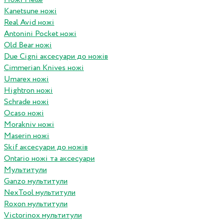
Kanetsune ножі
Real Avid ножі
Antonini Pocket ножі
Old Bear ножі
Due Cigni аксесуари до ножів
Cimmerian Knives ножі
Umarex ножі
Hightron ножі
Schrade ножі
Ocaso ножі
Morakniv ножі
Maserin ножі
Skif аксесуари до ножів
Ontario ножі та аксесуари
Мультитули
Ganzo мультитули
NexTool мультитули
Roxon мультитули
Victorinox мультитули