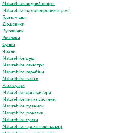
Naturehike водний спорт
Naturehike водонепроникні речі
Гермомішки
Дощовики
Рукавички
Рюкзаки
Сумки
Чохли
Naturehike душ
Naturehike каністри
Naturehike карабіни
Naturehike тенти
Аксесуари
Naturehike органайзери
Naturehike питні системи
Naturehike рушники
Naturehike рюкзаки
Naturehike сумки
Naturehike трекінгові палиці