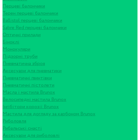
Перцеві балончики
Терен перцеві балончики
Ballistol перцеві балончики
Sabre Red перцеві балончики
Оптичні прилади
Біноклі
Монокуляри
Підзорні труби
Пневматична зброя
Аксесуари для пневматики
Пневматичні гвинтівки
Пневматичні пістолети
Масла і мастила Brunox
Велосипедні мастила Brunox
Інгібітори корозії Brunox
Мастила для догляду за карбоном Brunox
Риболовля
Рибальські снасті
Аксесуари для риболовлі