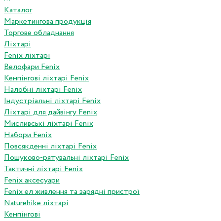
Каталог
Маркетингова продукція
Торгове обладнання
Ліхтарі
Fenix ліхтарі
Велофари Fenix
Кемпінгові ліхтарі Fenix
Налобні ліхтарі Fenix
Індустріальні ліхтарі Fenix
Ліхтарі для дайвінгу Fenix
Мисливські ліхтарі Fenix
Набори Fenix
Повсякденні ліхтарі Fenix
Пошуково-рятувальні ліхтарі Fenix
Тактичні ліхтарі Fenix
Fenix аксесуари
Fenix ел живлення та зарядні пристрої
Naturehike ліхтарі
Кемпінгові