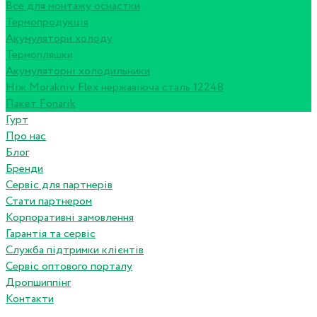
Все для монтажу оснастки
Термопродукція
Акумулятори холоду
Термопляшки
Акумуляторні холодильники
Ніж Morakniv Flex нержавіюча сталь 12248
Пакет Fonarik
Гурт
Про нас
Блог
Бренди
Сервіс для партнерів
Стати партнером
Корпоративні замовлення
Гарантія та сервіс
Служба підтримки клієнтів
Сервіс оптового порталу
Дропшиппінг
Контакти
...