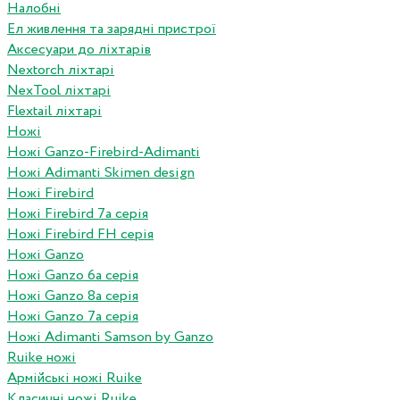
Налобні
Ел живлення та зарядні пристрої
Аксесуари до ліхтарів
Nextorch ліхтарі
NexTool ліхтарі
Flextail ліхтарі
Ножі
Ножі Ganzo-Firebird-Adimanti
Ножі Adimanti Skimen design
Ножі Firebird
Ножі Firebird 7а серія
Ножі Firebird FH серія
Ножі Ganzo
Ножі Ganzo 6а серія
Ножі Ganzo 8а серія
Ножі Ganzo 7а серія
Ножі Adimanti Samson by Ganzo
Ruike ножі
Армійські ножі Ruike
Класичні ножі Ruike