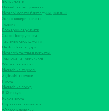
Інструменти
Naturehike інструменти
Nextool лопати багатофункціональні
Ganzo сокири і мачете
Техніка
Електроінструменти
Садові інструменти
Тактичне спорядження
Nextorch аксесуари
Nextorch тактичні перчатки
Термоси та термокухлі
Wacaco термокухлі
Naturehike термоси
Zojirushi термоси
Посуд
Naturehike посуд
BRS посуд
Roxon посуд
Портативні кавоварки
Wacaco кавоварки