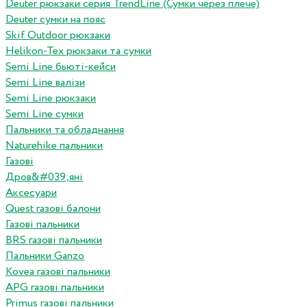
Deuter рюкзаки серия TrendLine (Сумки через плече)
Deuter сумки на пояс
Skif Outdoor рюкзаки
Helikon-Tex рюкзаки та сумки
Semi Line бьюті-кейси
Semi Line валізи
Semi Line рюкзаки
Semi Line сумки
Пальники та обладнання
Naturehike пальники
Газові
Дров&#039;яні
Аксесуари
Quest газові балони
Газові пальники
BRS газові пальники
Пальники Ganzo
Kovea газові пальники
APG газові пальники
Primus газові пальники