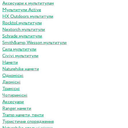
Аксесуари к мультитулам
Мультитули Active
HX Outdoors мультитули
Rocktol мультитули
Nextorch мультитули
Schrade мультитули
Smith&amp;Wesson мультитули
Сила мультитули
Civivi мультитули
Намети
Naturehike намети
Одномісні
Двомісні
Тримісні
Чотиримісні
Аксесуари
Ranger намети
Tramp намети, тенти
Туристичне спорядження