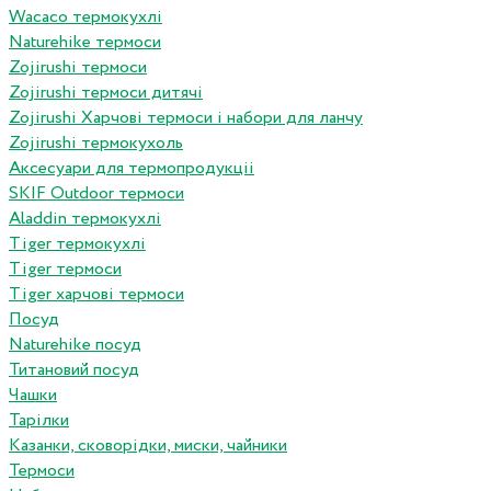
Wacaco термокухлі
Naturehike термоси
Zojirushi термоси
Zojirushi термоси дитячі
Zojirushi Харчові термоси і набори для ланчу
Zojirushi термокухоль
Аксесуари для термопродукціі
SKIF Outdoor термоси
Aladdin термокухлі
Tiger термокухлі
Tiger термоси
Tiger харчові термоси
Посуд
Naturehike посуд
Титановий посуд
Чашки
Тарілки
Казанки, сковорідки, миски, чайники
Термоси