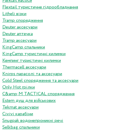
Flextail насоси
Flextail туристичне гідрообладнання
Litheli візки
Tramp спорядження
Deuter аксесуари
Deuter аптечка
Tramp аксесуари
KingCamp спальники
KingCamp туристичні килимки
Кемпинг туристичні килимки
Thermacell аксесуари
Knirps парасолі та аксесуари
Cold Steel спорядження та аксесуари
Only Hot грілки
C&amp;M TACTICAL спорядження
Estem душ для військових
Tekmat аксесуари
Сivivi карабіни
Snugpak водонепроникні речі
Selkbag спальники