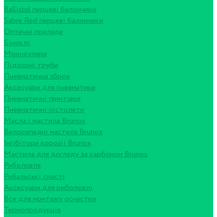
Ballistol перцеві балончики
Sabre Red перцеві балончики
Оптичні прилади
Біноклі
Монокуляри
Підзорні труби
Пневматична зброя
Аксесуари для пневматики
Пневматичні гвинтівки
Пневматичні пістолети
Масла і мастила Brunox
Велосипедні мастила Brunox
Інгібітори корозії Brunox
Мастила для догляду за карбоном Brunox
Риболовля
Рибальські снасті
Аксесуари для риболовлі
Все для монтажу оснастки
Термопродукція