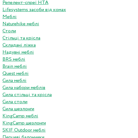
Репелент-спреї HTA
Lifesystems засоби від комах
Меблі
Naturehike меблі
Столи
Стільці та крісла
Складані ліжка
Надувні меблі
BRS меблі
Brain меблі
Quest меблі
Сила меблі
Сила набори меблів
Сила стільці та крісла
Сила столи
Сила шезлонги
KingCamp меблі
KingCamp шезлонги
SKIF Outdoor меблі
Перцеві балончики