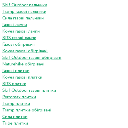
Skif Outdoor пальники
Tramp газові пальники
Сила газові пальники
Газові лампи
Kovea газові лампи
BRS газові лампи
Газові обігрівачі
Kovea газові обігрівачі
Skif Outdoor газові обігрівачі
Naturehike обігрівачі
Газові плитки
Kovea газові плитки
BRS плитки
Skif Outdoor газові плитки
Petromax плитки
Tramp плитки
Tramp плитки-обігрівачі
Сила плитки
Tribe плитки