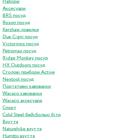
Набори
Аксесуари
BRS посуд
Roxon посуд
Kershaw ловилки
Due Cigni посуд
Victorinox посуд
Petromax посуд
Ridge Monkey посуд
HX Outdoors посуд
Столові прибори Active
Nextool посуд
Портативні кавоварки
Wacaco кавоварки
Wacaco аксесуари
Спорт
Cold Steel бейсбольні біти
Взуття
Naturehike взуття
Humtto взуття