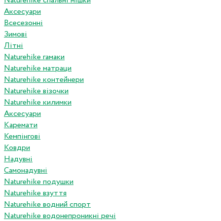
Naturehike спальні мішки
Аксесуари
Всесезонні
Зимові
Літні
Naturehike гамаки
Naturehike матраци
Naturehike контейнери
Naturehike візочки
Naturehike килимки
Аксесуари
Каремати
Кемпінгові
Ковдри
Надувні
Самонадувні
Naturehike подушки
Naturehike взуття
Naturehike водний спорт
Naturehike водонепроникні речі