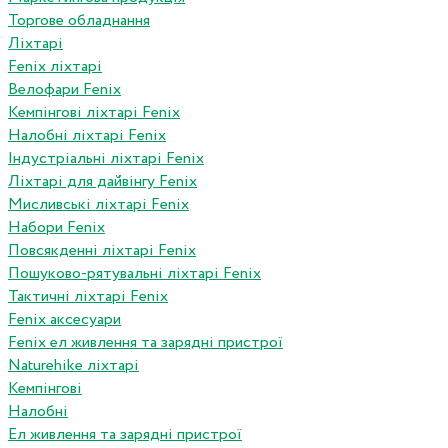
Торгове обладнання
Ліхтарі
Fenix ліхтарі
Велофари Fenix
Кемпінгові ліхтарі Fenix
Налобні ліхтарі Fenix
Індустріальні ліхтарі Fenix
Ліхтарі для дайвінгу Fenix
Мисливські ліхтарі Fenix
Набори Fenix
Повсякденні ліхтарі Fenix
Пошуково-рятувальні ліхтарі Fenix
Тактичні ліхтарі Fenix
Fenix аксесуари
Fenix ел живлення та зарядні пристрої
Naturehike ліхтарі
Кемпінгові
Налобні
Ел живлення та зарядні пристрої