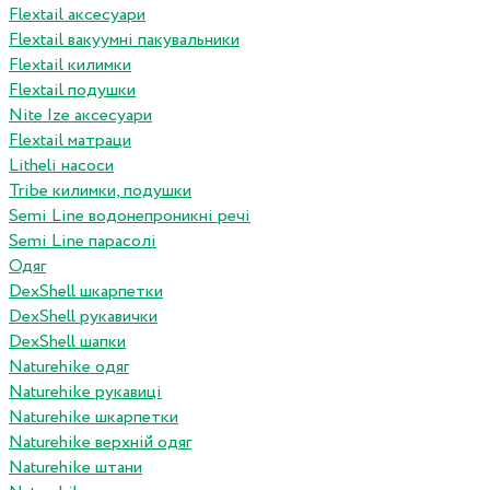
Flextail аксесуари
Flextail вакуумні пакувальники
Flextail килимки
Flextail подушки
Nite Ize аксесуари
Flextail матраци
Litheli насоси
Tribe килимки, подушки
Semi Line водонепроникні речі
Semi Line парасолі
Одяг
DexShell шкарпетки
DexShell рукавички
DexShell шапки
Naturehike одяг
Naturehike рукавиці
Naturehike шкарпетки
Naturehike верхній одяг
Naturehike штани