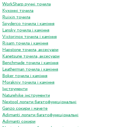
WorkSharp ручні точила
Кухонні точила
Ruixin точила
Spyderco точила і каміння
Lansky точила і каміння
Victorinox точила і каміння
Risam точила і каміння
Hapstone точила, аксесуари
Kanetsune точила, аксесуари
Benchmade точила і каміння
Leatherman точила і каміння
Boker точила і каміння
Morakniv точила і каміння
Інструменти
Naturehike інструменти
Nextool лопати багатофункціональні
Ganzo сокири і мачете
Adimanti лопати багатофункціональні
Adimanti сокири