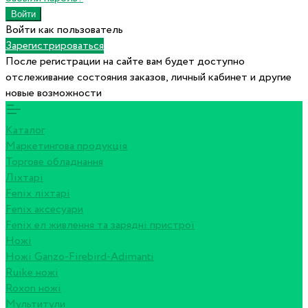
Войти как пользователь
Зарегистрироваться
После регистрации на сайте вам будет доступно
отслеживание состояния заказов, личный кабинет и другие
новые возможности
Каталог
Маркетингова продукція
Торгове обладнання
Ліхтарі
Fenix ліхтарі
Fenix аксесуари
Fenix ел живлення та зарядні пристрої
Ножі
Ножі Ganzo-Firebird-Adimanti
Ruike ножі
Roxon ножi
Мультитули