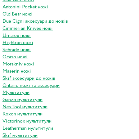
Antonini Pocket ножі
Old Bear ножі
Due Cigni аксесуари до ножів
Cimmerian Knives ножі
Umarex ножі
Hightron ножі
Schrade ножі
Ocaso ножі
Morakniv ножі
Maserin ножі
Skif аксесуари до ножів
Ontario ножі та аксесуари
Мультитули
Ganzo мультитули
NexTool мультитули
Roxon мультитули
Victorinox мультитули
Leatherman мультитули
Skif мультитули