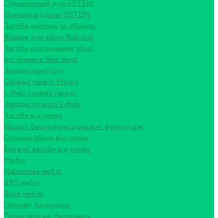
Одноразовий душ ESTEM
Присипка для ніг ESTEM
Засоби догляду за зброєю
Вішери для зброї Ballistol
Засоби для чищення зброї
Інструмент Real Avid
Зарядні пристрої
Сонячні панелі Houny
Litheli сонячні панелі
Зарядні станції Litheli
Засоби від комах
Flextail багатофункціональні фумігатори
Сольова зброя від комах
Extravel засоби від комах
Меблі
Naturehike меблі
BRS меблі
Brain меблі
Перцеві балончики
Терен перцеві балончики