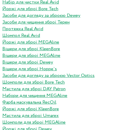
Набір для чистки Real Avid
Йоржі для зброї Bore Tech
Засоби для догляду за зброєю Dewey
Засоби для чищення зброї Терен
Протяжка Real Avid
Шомпол Real Avid
Йоржі для зброї MEGAline
Вішери для зброї KleenBore
Вішери для зброї MEGAline
Вішери для зброї Dewey
Вішери для зброї Hoppe`s
Засоби для догляду за зброєю Vector Optics
Шомполи для зброї Bore Tech
Мастила для зброї DAY Patron
Набори для чищення MEGAline
Фарба маскувальна RecOil
Йоржі для зброї KleenBore
Мастила для зброї Umarex
Шомполи для зброї MEGAline
Йоржі для зброї Dewey