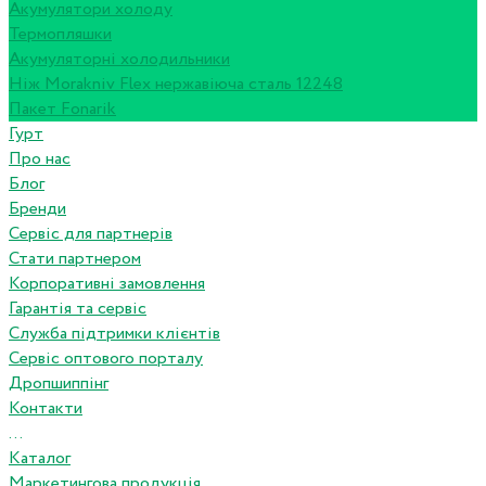
Акумулятори холоду
Термопляшки
Акумуляторні холодильники
Ніж Morakniv Flex нержавіюча сталь 12248
Пакет Fonarik
Гурт
Про нас
Блог
Бренди
Сервіс для партнерів
Стати партнером
Корпоративні замовлення
Гарантія та сервіс
Служба підтримки клієнтів
Сервіс оптового порталу
Дропшиппінг
Контакти
...
Каталог
Маркетингова продукція