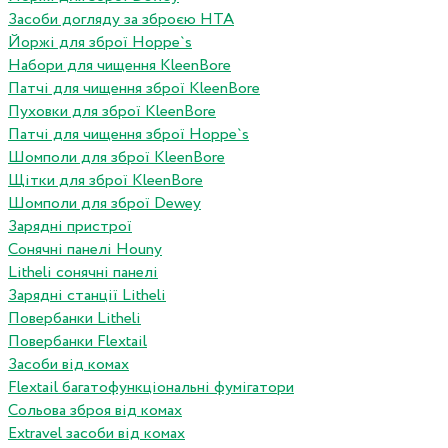
Засоби догляду за зброєю HTA
Йоржі для зброї Hoppe`s
Набори для чищення KleenBore
Патчі для чищення зброї KleenBore
Пуховки для зброї KleenBore
Патчі для чищення зброї Hoppe`s
Шомполи для зброї KleenBore
Щітки для зброї KleenBore
Шомполи для зброї Dewey
Зарядні пристрої
Сонячні панелі Houny
Litheli сонячні панелі
Зарядні станції Litheli
Повербанки Litheli
Повербанки Flextail
Засоби від комах
Flextail багатофункціональні фумігатори
Сольова зброя від комах
Extravel засоби від комах