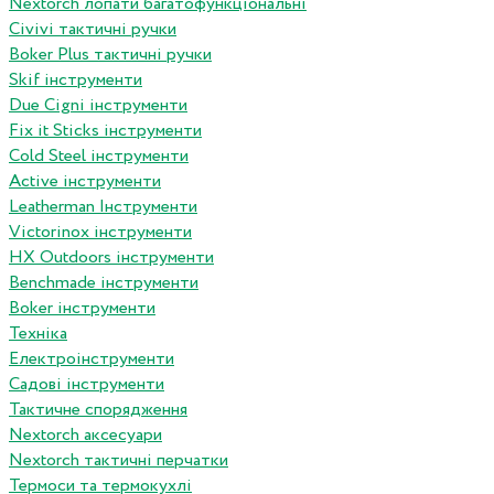
Nextorch лопати багатофункціональні
Сivivi тактичні ручки
Boker Plus тактичні ручки
Skif інструменти
Due Cigni інструменти
Fix it Sticks інструменти
Сold Steel інструменти
Active інструменти
Leatherman Інструменти
Victorinox інструменти
HX Outdoors інструменти
Benchmade інструменти
Boker інструменти
Техніка
Електроінструменти
Садові інструменти
Тактичне спорядження
Nextorch аксесуари
Nextorch тактичні перчатки
Термоси та термокухлі