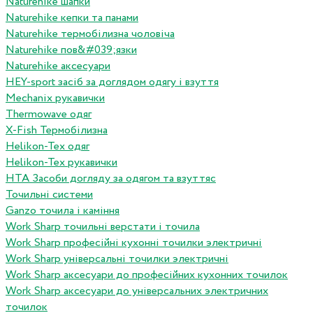
Naturehike шапки
Naturehike кепки та панами
Naturehike термобілизна чоловіча
Naturehike пов&#039;язки
Naturehike аксесуари
HEY-sport засіб за доглядом одягу і взуття
Mechanix рукавички
Thermowave одяг
X-Fish Термобілизна
Helikon-Tex одяг
Helikon-Tex рукавички
HTA Засоби догляду за одягом та взуттяс
Точильні системи
Ganzo точила і каміння
Work Sharp точильні верстати і точила
Work Sharp професiйнi кухоннi точилки электричнi
Work Sharp унiверсальнi точилки электричнi
Work Sharp аксесуари до професiйних кухонних точилок
Work Sharp аксесуари до унiверсальних электричних
точилок