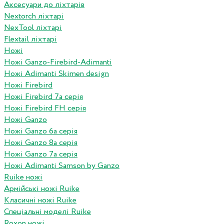
Аксесуари до ліхтарів
Nextorch ліхтарі
NexTool ліхтарі
Flextail ліхтарі
Ножі
Ножі Ganzo-Firebird-Adimanti
Ножі Adimanti Skimen design
Ножі Firebird
Ножі Firebird 7а серія
Ножі Firebird FH серія
Ножі Ganzo
Ножі Ganzo 6а серія
Ножі Ganzo 8а серія
Ножі Ganzo 7а серія
Ножі Adimanti Samson by Ganzo
Ruike ножі
Армійські ножі Ruike
Класичні ножі Ruike
Спеціальні моделі Ruike
Roxon ножi