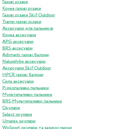
Газові різаки
Kovea газові різаки
Газові різаки Skif Outdoor
Tramp газові різаки
Аксесуари для пальників
Kovea аксесуари
APG аксесуари
BRS аксесуари
Adimanti газові балони
Naturehike аксесуари
Аксесуари Skif Outdoor
HPCR газові балони
Сила аксесуари
Рідкопаливні пальники
Мультипаливні пальники
BRS Мультипаливні пальники
Окуляри
Select окуляри
Umarex окуляри
WoSport окуляри та захисні маски