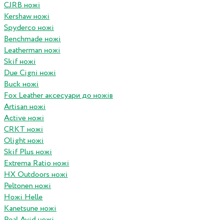
CJRB ножі
Kershaw ножі
Spyderco ножі
Benchmade ножі
Leatherman ножі
Skif ножі
Due Cigni ножі
Buck ножі
Fox Leather аксесуари до ножів
Artisan ножі
Active ножі
CRKT ножі
Olight ножі
Skif Plus ножі
Extrema Ratio ножі
HX Outdoors ножі
Peltonen ножі
Ножі Helle
Kanetsune ножі
Real Avid ножі