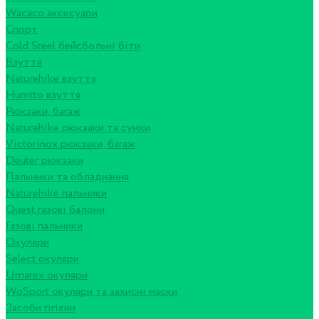
Wacaco аксесуари
Спорт
Cold Steel бейсбольні біти
Взуття
Naturehike взуття
Humtto взуття
Рюкзаки, багаж
Naturehike рюкзаки та сумки
Victorinox рюкзаки, багаж
Deuter рюкзаки
Пальники та обладнання
Naturehike пальники
Quest газові балони
Газові пальники
Окуляри
Select окуляри
Umarex окуляри
WoSport окуляри та захисні маски
Засоби гігієни