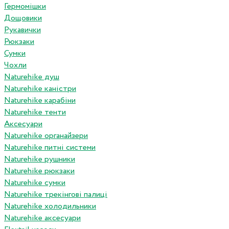
Гермомішки
Дощовики
Рукавички
Рюкзаки
Сумки
Чохли
Naturehike душ
Naturehike каністри
Naturehike карабіни
Naturehike тенти
Аксесуари
Naturehike органайзери
Naturehike питні системи
Naturehike рушники
Naturehike рюкзаки
Naturehike сумки
Naturehike трекінгові палиці
Naturehike холодильники
Naturehike аксесуари