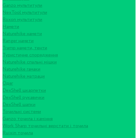
Ganzo мультитули
NexTool мультитули
Roxon мультитули
Намети
Naturehike намети
Ranger намети
Tramp намети, тенти
Туристичне спорядження
Naturehike спальні мішки
Naturehike гамаки
Naturehike матраци
Одяг
DexShell шкарпетки
DexShell рукавички
DexShell шапки
Точильні системи
Ganzo точила і каміння
Work Sharp точильні верстати і точила
Ruixin точила