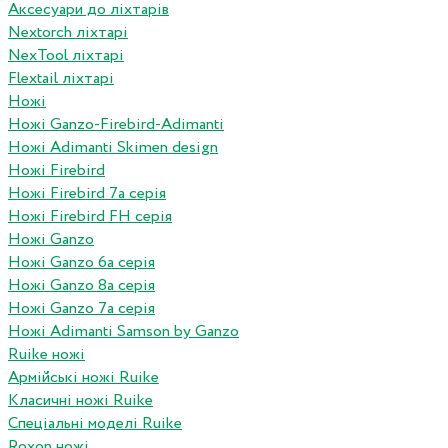
Аксесуари до ліхтарів
Nextorch ліхтарі
NexTool ліхтарі
Flextail ліхтарі
Ножі
Ножі Ganzo-Firebird-Adimanti
Ножі Adimanti Skimen design
Ножі Firebird
Ножі Firebird 7а серія
Ножі Firebird FH серія
Ножі Ganzo
Ножі Ganzo 6а серія
Ножі Ganzo 8а серія
Ножі Ganzo 7а серія
Ножі Adimanti Samson by Ganzo
Ruike ножі
Армійські ножі Ruike
Класичні ножі Ruike
Спеціальні моделі Ruike
Roxon ножi