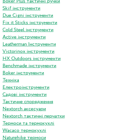
Boker Plus тактичні ручки
Skif інструменти
Due Cigni інструменти
Fix it Sticks інструменти
Сold Steel інструменти
Active інструменти
Leatherman Інструменти
Victorinox інструменти
HX Outdoors інструменти
Benchmade інструменти
Boker інструменти
Техніка
Електроінструменти
Садові інструменти
Тактичне спорядження
Nextorch аксесуари
Nextorch тактичні перчатки
Термоси та термокухлі
Wacaco термокухлі
Naturehike термоси