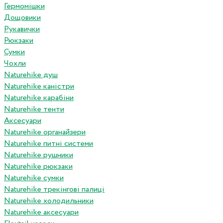
Гермомішки
Дощовики
Рукавички
Рюкзаки
Сумки
Чохли
Naturehike душ
Naturehike каністри
Naturehike карабіни
Naturehike тенти
Аксесуари
Naturehike органайзери
Naturehike питні системи
Naturehike рушники
Naturehike рюкзаки
Naturehike сумки
Naturehike трекінгові палиці
Naturehike холодильники
Naturehike аксесуари