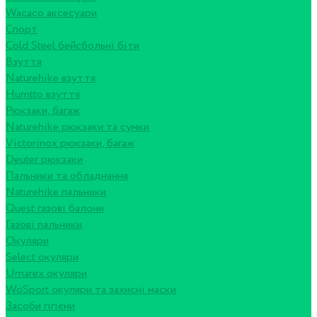
Wacaco аксесуари
Спорт
Cold Steel бейсбольні біти
Взуття
Naturehike взуття
Humtto взуття
Рюкзаки, багаж
Naturehike рюкзаки та сумки
Victorinox рюкзаки, багаж
Deuter рюкзаки
Пальники та обладнання
Naturehike пальники
Quest газові балони
Газові пальники
Окуляри
Select окуляри
Umarex окуляри
WoSport окуляри та захисні маски
Засоби гігієни