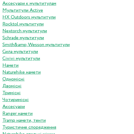
Аксесуари к мультитулам
Мультитули Active
HX Outdoors мультитули
Rocktol мультитули
Nextorch мультитули
Schrade мультитули
Smith&amp;Wesson мультитули
Сила мультитули
Civivi мультитули
Намети
Naturehike намети
Одномісні
Двомісні
Тримісні
Чотиримісні
Аксесуари
Ranger намети
Tramp намети, тенти
Туристичне спорядження