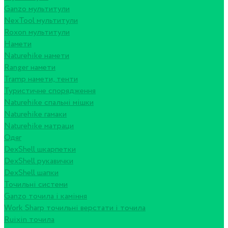
Ganzo мультитули
NexTool мультитули
Roxon мультитули
Намети
Naturehike намети
Ranger намети
Tramp намети, тенти
Туристичне спорядження
Naturehike спальні мішки
Naturehike гамаки
Naturehike матраци
Одяг
DexShell шкарпетки
DexShell рукавички
DexShell шапки
Точильні системи
Ganzo точила і каміння
Work Sharp точильні верстати і точила
Ruixin точила