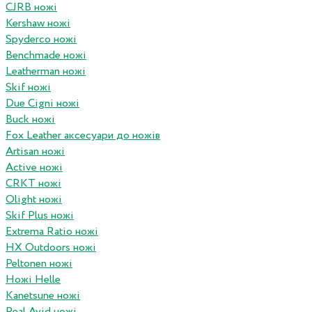
CJRB ножі
Kershaw ножі
Spyderco ножі
Benchmade ножі
Leatherman ножі
Skif ножі
Due Cigni ножі
Buck ножі
Fox Leather аксесуари до ножів
Artisan ножі
Active ножі
CRKT ножі
Olight ножі
Skif Plus ножі
Extrema Ratio ножі
HX Outdoors ножі
Peltonen ножі
Ножі Helle
Kanetsune ножі
Real Avid ножі