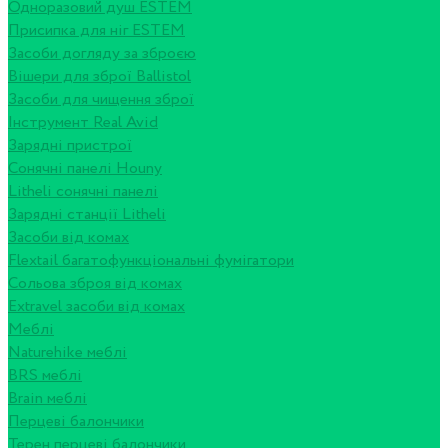
Одноразовий душ ESTEM
Присипка для ніг ESTEM
Засоби догляду за зброєю
Вішери для зброї Ballistol
Засоби для чищення зброї
Інструмент Real Avid
Зарядні пристрої
Сонячні панелі Houny
Litheli сонячні панелі
Зарядні станції Litheli
Засоби від комах
Flextail багатофункціональні фумігатори
Сольова зброя від комах
Extravel засоби від комах
Меблі
Naturehike меблі
BRS меблі
Brain меблі
Перцеві балончики
Терен перцеві балончики