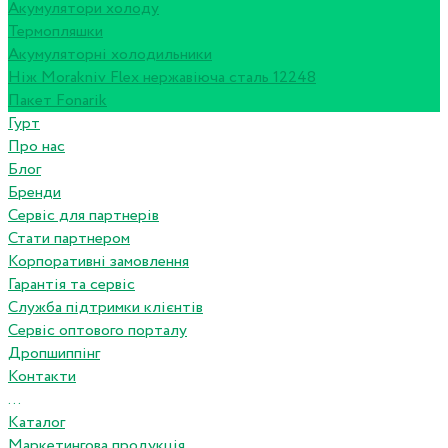
Акумулятори холоду
Термопляшки
Акумуляторні холодильники
Ніж Morakniv Flex нержавіюча сталь 12248
Пакет Fonarik
Гурт
Про нас
Блог
Бренди
Сервіс для партнерів
Стати партнером
Корпоративні замовлення
Гарантія та сервіс
Служба підтримки клієнтів
Сервіс оптового порталу
Дропшиппінг
Контакти
...
Каталог
Маркетингова продукція