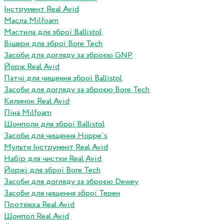
Інструмент Real Avid
Масла Milfoam
Мастила для зброї Ballistol
Вішери для зброї Bore Tech
Засоби для догляду за зброєю GNP
Йорж Real Avid
Патчі для чищення зброї Ballistol
Засоби для догляду за зброєю Bore Tech
Килимок Real Avid
Піна Milfoam
Шомполи для зброї Ballistol
Засоби для чищення Hoppe`s
Мульти Інструмент Real Avid
Набір для чистки Real Avid
Йоржі для зброї Bore Tech
Засоби для догляду за зброєю Dewey
Засоби для чищення зброї Терен
Протяжка Real Avid
Шомпол Real Avid