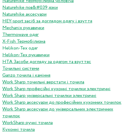
Naturehike термобілизна чоловіча
Naturehike пов&#039;язки
Naturehike аксесуари
HEY-sport засіб за доглядом одягу і взуття
Mechanix рукавички
Thermowave одяг
X-Fish Термобілизна
Helikon-Tex одяг
Helikon-Tex рукавички
HTA Засоби догляду за одягом та взуттяс
Точильні системи
Ganzo точила і каміння
Work Sharp точильні верстати і точила
Work Sharp професiйнi кухоннi точилки электричнi
Work Sharp унiверсальнi точилки электричнi
Work Sharp аксесуари до професiйних кухонних точилок
Work Sharp аксесуари до унiверсальних электричних
точилок
WorkSharp ручні точила
Кухонні точила