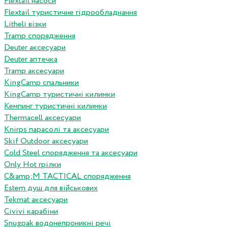
Flextail насоси
Flextail туристичне гідрообладнання
Litheli візки
Tramp спорядження
Deuter аксесуари
Deuter аптечка
Tramp аксесуари
KingCamp спальники
KingCamp туристичні килимки
Кемпинг туристичні килимки
Thermacell аксесуари
Knirps парасолі та аксесуари
Skif Outdoor аксесуари
Cold Steel спорядження та аксесуари
Only Hot грілки
C&amp;M TACTICAL спорядження
Estem душ для військових
Tekmat аксесуари
Сivivi карабіни
Snugpak водонепроникні речі