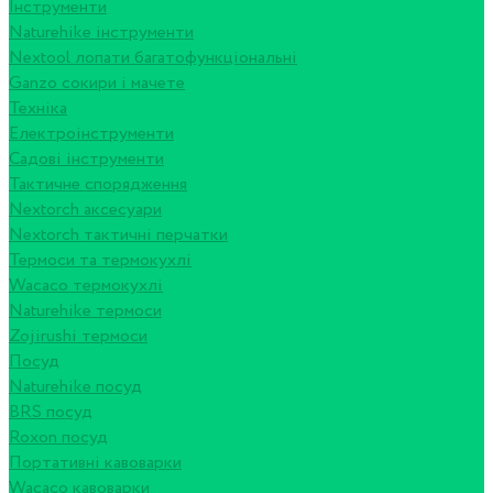
Інструменти
Naturehike інструменти
Nextool лопати багатофункціональні
Ganzo сокири і мачете
Техніка
Електроінструменти
Садові інструменти
Тактичне спорядження
Nextorch аксесуари
Nextorch тактичні перчатки
Термоси та термокухлі
Wacaco термокухлі
Naturehike термоси
Zojirushi термоси
Посуд
Naturehike посуд
BRS посуд
Roxon посуд
Портативні кавоварки
Wacaco кавоварки