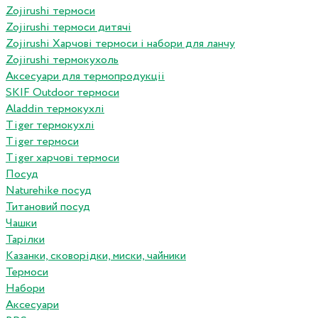
Zojirushi термоси
Zojirushi термоси дитячі
Zojirushi Харчові термоси і набори для ланчу
Zojirushi термокухоль
Аксесуари для термопродукціі
SKIF Outdoor термоси
Aladdin термокухлі
Tiger термокухлі
Tiger термоси
Tiger харчові термоси
Посуд
Naturehike посуд
Титановий посуд
Чашки
Тарілки
Казанки, сковорідки, миски, чайники
Термоси
Набори
Аксесуари