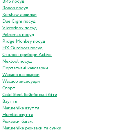
BRS посуд
Roxon посуд
Kershaw ловилки
Due Cigni посуд
Victorinox посуд
Petromax посуд
Ridge Monkey посуд
HX Outdoors посуд
Столові прибори Active
Nextool посуд
Портативні кавоварки
Wacaco кавоварки
Wacaco аксесуари
Спорт
Cold Steel бейсбольні біти
Взуття
Naturehike взуття
Humtto взуття
Рюкзаки, багаж
Naturehike рюкзаки та сумки