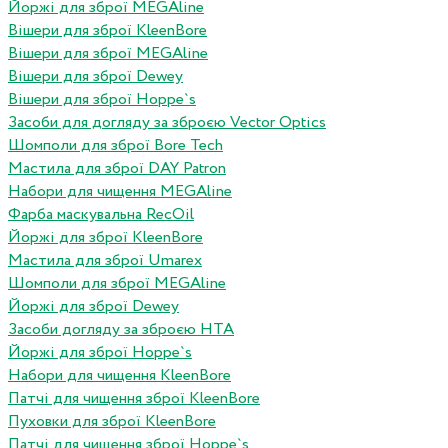
Йоржі для зброї MEGAline
Вішери для зброї KleenBore
Вішери для зброї MEGAline
Вішери для зброї Dewey
Вішери для зброї Hoppe`s
Засоби для догляду за зброєю Vector Optics
Шомполи для зброї Bore Tech
Мастила для зброї DAY Patron
Набори для чищення MEGAline
Фарба маскувальна RecOil
Йоржі для зброї KleenBore
Мастила для зброї Umarex
Шомполи для зброї MEGAline
Йоржі для зброї Dewey
Засоби догляду за зброєю HTA
Йоржі для зброї Hoppe`s
Набори для чищення KleenBore
Патчі для чищення зброї KleenBore
Пуховки для зброї KleenBore
Патчі для чищення зброї Hoppe`s