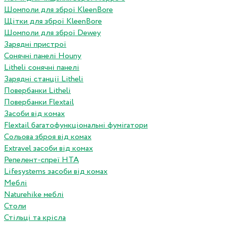
Шомполи для зброї KleenBore
Щітки для зброї KleenBore
Шомполи для зброї Dewey
Зарядні пристрої
Сонячні панелі Houny
Litheli сонячні панелі
Зарядні станції Litheli
Повербанки Litheli
Повербанки Flextail
Засоби від комах
Flextail багатофункціональні фумігатори
Сольова зброя від комах
Extravel засоби від комах
Репелент-спреї HTA
Lifesystems засоби від комах
Меблі
Naturehike меблі
Столи
Стільці та крісла