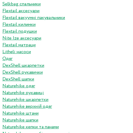
Selkbag спальники
Flextail аксесуари
Flextail вакуумні пакувальники
Flextail килимки
Flextail подушки
Nite Ize аксесуари
Flextail матраци
Litheli насоси
Одяг
DexShell шкарпетки
DexShell рукавички
DexShell шапки
Naturehike одяг
Naturehike рукавиці
Naturehike шкарпетки
Naturehike верхній одяг
Naturehike штани
Naturehike шапки
Naturehike кепки та панами