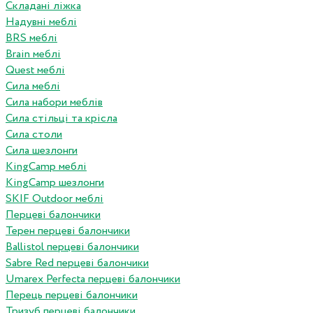
Складані ліжка
Надувні меблі
BRS меблі
Brain меблі
Quest меблі
Сила меблі
Сила набори меблів
Сила стільці та крісла
Сила столи
Сила шезлонги
KingCamp меблі
KingCamp шезлонги
SKIF Outdoor меблі
Перцеві балончики
Терен перцеві балончики
Ballistol перцеві балончики
Sabre Red перцеві балончики
Umarex Perfecta перцеві балончики
Перець перцеві балончики
Тризуб перцеві балончики