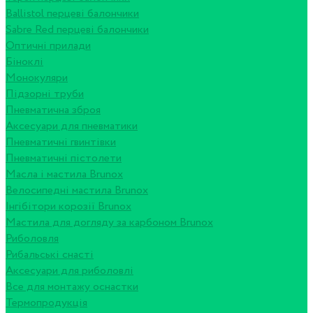
Ballistol перцеві балончики
Sabre Red перцеві балончики
Оптичні прилади
Біноклі
Монокуляри
Підзорні труби
Пневматична зброя
Аксесуари для пневматики
Пневматичні гвинтівки
Пневматичні пістолети
Масла і мастила Brunox
Велосипедні мастила Brunox
Інгібітори корозії Brunox
Мастила для догляду за карбоном Brunox
Риболовля
Рибальські снасті
Аксесуари для риболовлі
Все для монтажу оснастки
Термопродукція