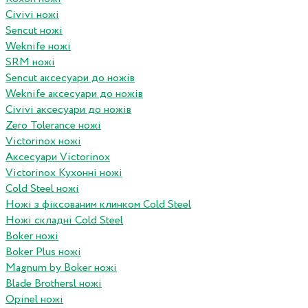
Civivi ножі
Sencut ножі
Weknife ножі
SRM ножі
Sencut аксесуари до ножів
Weknife аксесуари до ножів
Civivi аксесуари до ножів
Zero Tolerance ножі
Victorinox ножі
Аксесуари Victorinox
Victorinox Кухонні ножі
Cold Steel ножі
Ножі з фіксованим клинком Cold Steel
Ножі складні Cold Steel
Boker ножі
Boker Plus ножі
Magnum by Boker ножі
Blade Brothersl ножі
Opinel ножі