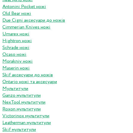
Antonini Pocket ножі
Old Bear ножі
Due Cigni аксесуари до ножів
Cimmerian Knives ножі
Umarex ножі
Hightron ножі
Schrade ножі
Ocaso ножі
Morakniv ножі
Maserin ножі
Skif аксесуари до ножів
Ontario ножі та аксесуари
Мультитули
Ganzo мультитули
NexTool мультитули
Roxon мультитули
Victorinox мультитули
Leatherman мультитули
Skif мультитули