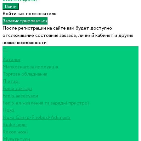
Войти как пользователь
Зарегистрироваться
После регистрации на сайте вам будет доступно
отслеживание состояния заказов, личный кабинет и другие
новые возможности
Каталог
Маркетингова продукція
Торгове обладнання
Ліхтарі
Fenix ліхтарі
Fenix аксесуари
Fenix ел живлення та зарядні пристрої
Ножі
Ножі Ganzo-Firebird-Adimanti
Ruike ножі
Roxon ножi
Мультитули