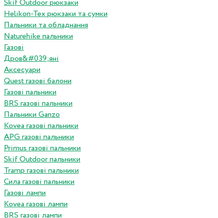
Skif Outdoor рюкзаки
Helikon-Tex рюкзаки та сумки
Пальники та обладнання
Naturehike пальники
Газові
Дров&#039;яні
Аксесуари
Quest газові балони
Газові пальники
BRS газові пальники
Пальники Ganzo
Kovea газові пальники
APG газові пальники
Primus газові пальники
Skif Outdoor пальники
Tramp газові пальники
Сила газові пальники
Газові лампи
Kovea газові лампи
BRS газові лампи