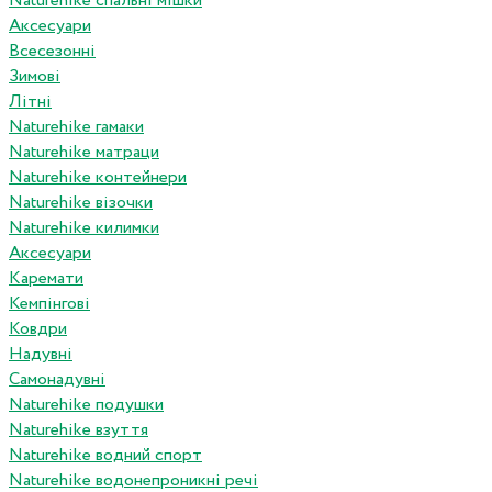
Naturehike спальні мішки
Аксесуари
Всесезонні
Зимові
Літні
Naturehike гамаки
Naturehike матраци
Naturehike контейнери
Naturehike візочки
Naturehike килимки
Аксесуари
Каремати
Кемпінгові
Ковдри
Надувні
Самонадувні
Naturehike подушки
Naturehike взуття
Naturehike водний спорт
Naturehike водонепроникні речі