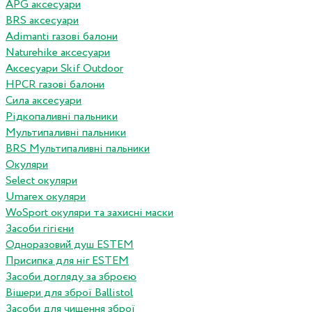
APG аксесуари
BRS аксесуари
Adimanti газові балони
Naturehike аксесуари
Аксесуари Skif Outdoor
HPCR газові балони
Сила аксесуари
Рідкопаливні пальники
Мультипаливні пальники
BRS Мультипаливні пальники
Окуляри
Select окуляри
Umarex окуляри
WoSport окуляри та захисні маски
Засоби гігієни
Одноразовий душ ESTEM
Присипка для ніг ESTEM
Засоби догляду за зброєю
Вішери для зброї Ballistol
Засоби для чищення зброї