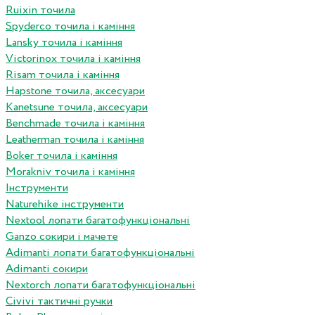
Ruixin точила
Spyderco точила і каміння
Lansky точила і каміння
Victorinox точила і каміння
Risam точила і каміння
Hapstone точила, аксесуари
Kanetsune точила, аксесуари
Benchmade точила і каміння
Leatherman точила і каміння
Boker точила і каміння
Morakniv точила і каміння
Інструменти
Naturehike інструменти
Nextool лопати багатофункціональні
Ganzo сокири і мачете
Adimanti лопати багатофункціональні
Adimanti сокири
Nextorch лопати багатофункціональні
Сivivi тактичні ручки