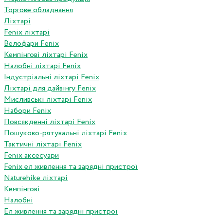
Торгове обладнання
Ліхтарі
Fenix ліхтарі
Велофари Fenix
Кемпінгові ліхтарі Fenix
Налобні ліхтарі Fenix
Індустріальні ліхтарі Fenix
Ліхтарі для дайвінгу Fenix
Мисливські ліхтарі Fenix
Набори Fenix
Повсякденні ліхтарі Fenix
Пошуково-рятувальні ліхтарі Fenix
Тактичні ліхтарі Fenix
Fenix аксесуари
Fenix ел живлення та зарядні пристрої
Naturehike ліхтарі
Кемпінгові
Налобні
Ел живлення та зарядні пристрої