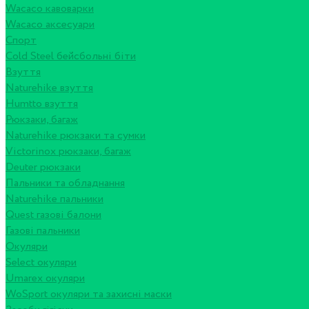
Wacaco кавоварки
Wacaco аксесуари
Спорт
Cold Steel бейсбольні біти
Взуття
Naturehike взуття
Humtto взуття
Рюкзаки, багаж
Naturehike рюкзаки та сумки
Victorinox рюкзаки, багаж
Deuter рюкзаки
Пальники та обладнання
Naturehike пальники
Quest газові балони
Газові пальники
Окуляри
Select окуляри
Umarex окуляри
WoSport окуляри та захисні маски