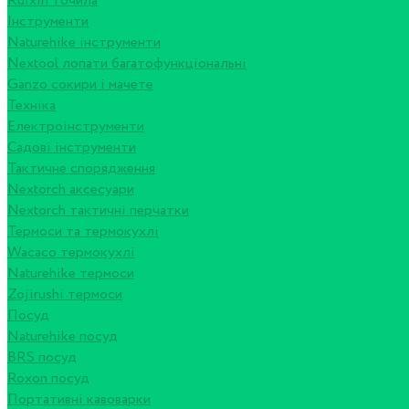
Ruixin точила
Інструменти
Naturehike інструменти
Nextool лопати багатофункціональні
Ganzo сокири і мачете
Техніка
Електроінструменти
Садові інструменти
Тактичне спорядження
Nextorch аксесуари
Nextorch тактичні перчатки
Термоси та термокухлі
Wacaco термокухлі
Naturehike термоси
Zojirushi термоси
Посуд
Naturehike посуд
BRS посуд
Roxon посуд
Портативні кавоварки