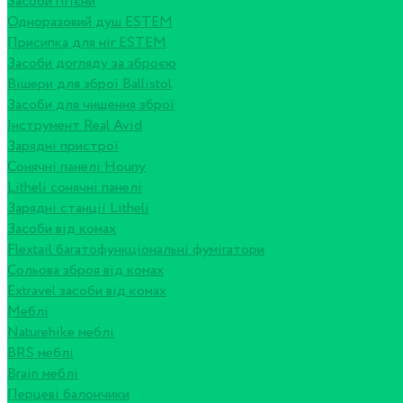
Засоби гігієни
Одноразовий душ ESTEM
Присипка для ніг ESTEM
Засоби догляду за зброєю
Вішери для зброї Ballistol
Засоби для чищення зброї
Інструмент Real Avid
Зарядні пристрої
Сонячні панелі Houny
Litheli сонячні панелі
Зарядні станції Litheli
Засоби від комах
Flextail багатофункціональні фумігатори
Сольова зброя від комах
Extravel засоби від комах
Меблі
Naturehike меблі
BRS меблі
Brain меблі
Перцеві балончики