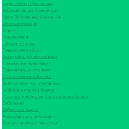
Терен перцеві балончики
Ballistol перцеві балончики
Sabre Red перцеві балончики
Оптичні прилади
Біноклі
Монокуляри
Підзорні труби
Пневматична зброя
Аксесуари для пневматики
Пневматичні гвинтівки
Пневматичні пістолети
Масла і мастила Brunox
Велосипедні мастила Brunox
Інгібітори корозії Brunox
Мастила для догляду за карбоном Brunox
Риболовля
Рибальські снасті
Аксесуари для риболовлі
Все для монтажу оснастки