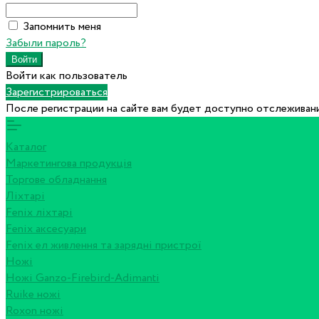
Запомнить меня
Забыли пароль?
Войти как пользователь
Зарегистрироваться
После регистрации на сайте вам будет доступно отслеживани
Каталог
Маркетингова продукція
Торгове обладнання
Ліхтарі
Fenix ліхтарі
Fenix аксесуари
Fenix ел живлення та зарядні пристрої
Ножі
Ножі Ganzo-Firebird-Adimanti
Ruike ножі
Roxon ножi