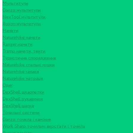
Мультитули
Ganzo мультитули
NexTool мультитули
Roxon мультитули
Намети
Naturehike намети
Ranger намети
Tramp намети, тенти
Туристичне спорядження
Naturehike спальні мішки
Naturehike гамаки
Naturehike матраци
Одяг
DexShell шкарпетки
DexShell рукавички
DexShell шапки
Точильні системи
Ganzo точила і каміння
Work Sharp точильні верстати і точила