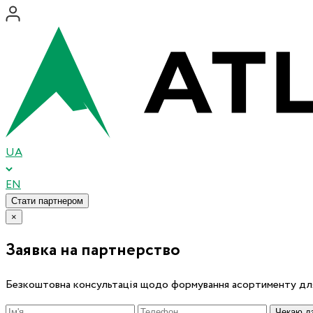
UA
EN
Стати партнером
×
Заявка на партнерство
Безкоштовна консультація щодо формування асортименту для
Чекаю дз