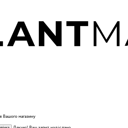
 Вашого магазину
Дякую! Ваш запит надіслано.
вінка