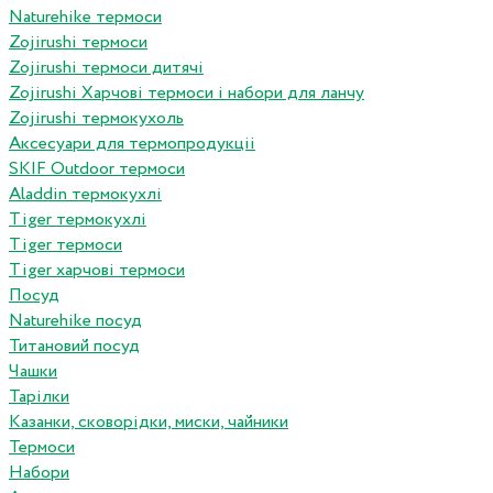
Naturehike термоси
Zojirushi термоси
Zojirushi термоси дитячі
Zojirushi Харчові термоси і набори для ланчу
Zojirushi термокухоль
Аксесуари для термопродукціі
SKIF Outdoor термоси
Aladdin термокухлі
Tiger термокухлі
Tiger термоси
Tiger харчові термоси
Посуд
Naturehike посуд
Титановий посуд
Чашки
Тарілки
Казанки, сковорідки, миски, чайники
Термоси
Набори