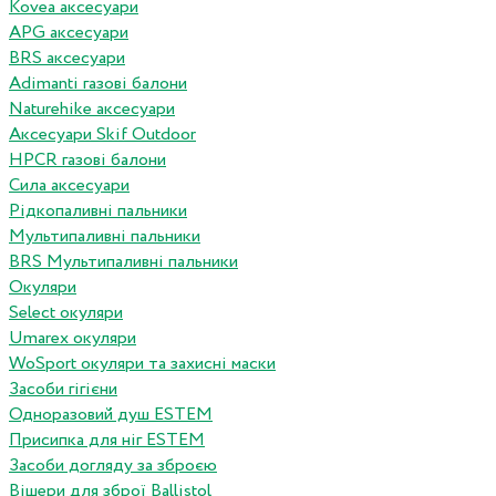
Kovea аксесуари
APG аксесуари
BRS аксесуари
Adimanti газові балони
Naturehike аксесуари
Аксесуари Skif Outdoor
HPCR газові балони
Сила аксесуари
Рідкопаливні пальники
Мультипаливні пальники
BRS Мультипаливні пальники
Окуляри
Select окуляри
Umarex окуляри
WoSport окуляри та захисні маски
Засоби гігієни
Одноразовий душ ESTEM
Присипка для ніг ESTEM
Засоби догляду за зброєю
Вішери для зброї Ballistol