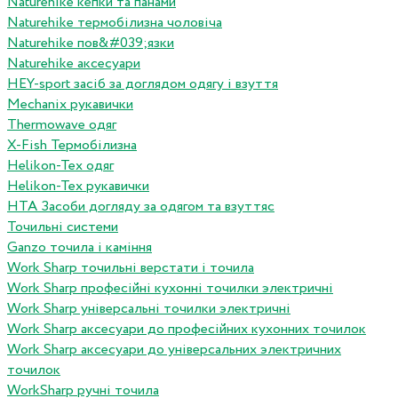
Naturehike кепки та панами
Naturehike термобілизна чоловіча
Naturehike пов&#039;язки
Naturehike аксесуари
HEY-sport засіб за доглядом одягу і взуття
Mechanix рукавички
Thermowave одяг
X-Fish Термобілизна
Helikon-Tex одяг
Helikon-Tex рукавички
HTA Засоби догляду за одягом та взуттяс
Точильні системи
Ganzo точила і каміння
Work Sharp точильні верстати і точила
Work Sharp професiйнi кухоннi точилки электричнi
Work Sharp унiверсальнi точилки электричнi
Work Sharp аксесуари до професiйних кухонних точилок
Work Sharp аксесуари до унiверсальних электричних
точилок
WorkSharp ручні точила