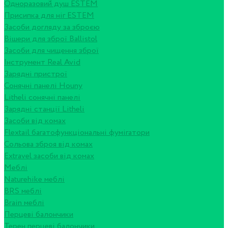
Одноразовий душ ESTEM
Присипка для ніг ESTEM
Засоби догляду за зброєю
Вішери для зброї Ballistol
Засоби для чищення зброї
Інструмент Real Avid
Зарядні пристрої
Сонячні панелі Houny
Litheli сонячні панелі
Зарядні станції Litheli
Засоби від комах
Flextail багатофункціональні фумігатори
Сольова зброя від комах
Extravel засоби від комах
Меблі
Naturehike меблі
BRS меблі
Brain меблі
Перцеві балончики
Терен перцеві балончики