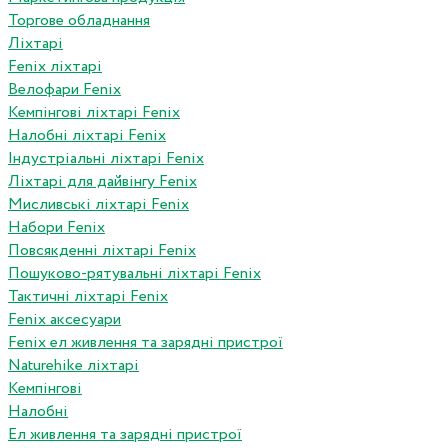
Торгове обладнання
Ліхтарі
Fenix ліхтарі
Велофари Fenix
Кемпінгові ліхтарі Fenix
Налобні ліхтарі Fenix
Індустріальні ліхтарі Fenix
Ліхтарі для дайвінгу Fenix
Мисливські ліхтарі Fenix
Набори Fenix
Повсякденні ліхтарі Fenix
Пошуково-рятувальні ліхтарі Fenix
Тактичні ліхтарі Fenix
Fenix аксесуари
Fenix ел живлення та зарядні пристрої
Naturehike ліхтарі
Кемпінгові
Налобні
Ел живлення та зарядні пристрої