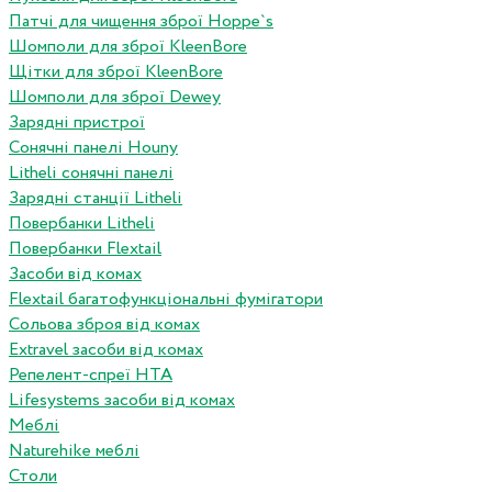
Патчі для чищення зброї Hoppe`s
Шомполи для зброї KleenBore
Щітки для зброї KleenBore
Шомполи для зброї Dewey
Зарядні пристрої
Сонячні панелі Houny
Litheli сонячні панелі
Зарядні станції Litheli
Повербанки Litheli
Повербанки Flextail
Засоби від комах
Flextail багатофункціональні фумігатори
Сольова зброя від комах
Extravel засоби від комах
Репелент-спреї HTA
Lifesystems засоби від комах
Меблі
Naturehike меблі
Столи