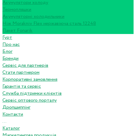
Акумулятори холоду
Термопляшки
Акумуляторні холодильники
Ніж Morakniv Flex нержавіюча сталь 12248
Пакет Fonarik
Гурт
Про нас
Блог
Бренди
Сервіс для партнерів
Стати партнером
Корпоративні замовлення
Гарантія та сервіс
Служба підтримки клієнтів
Сервіс оптового порталу
Дропшиппінг
Контакти
...
Каталог
Маркетингова продукція