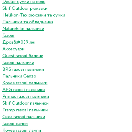
Deuter сумки на пояс
Skif Outdoor рюкзаки
Helikon-Tex рюкзаки та сумки
Пальники та обладнання
Naturehike пальники
Газові
Дров&#039;яні
Аксесуари
Quest газові балони
Газові пальники
BRS газові пальники
Пальники Ganzo
Kovea газові пальники
APG газові пальники
Primus газові пальники
Skif Outdoor пальники
Tramp газові пальники
Сила газові пальники
Газові лампи
Kovea газові лампи