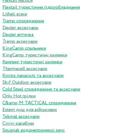
Flextail насоси
Flextail туристичне гідрообладнання
Litheli візки
Tramp спорядження
Deuter аксесуари
Deuter аптечка
Tramp аксесуари
KingCamp спальники
KingCamp туристичні килимки
Кемпинг туристичні килимки
Thermacell аксесуари
Knirps парасолі та аксесуари
Skif Outdoor аксесуари
Cold Steel спорядження та аксесуари
Only Hot грілки
C&amp;M TACTICAL спорядження
Estem душ для військових
Tekmat аксесуари
Сivivi карабіни
Snugpak водонепроникні речі