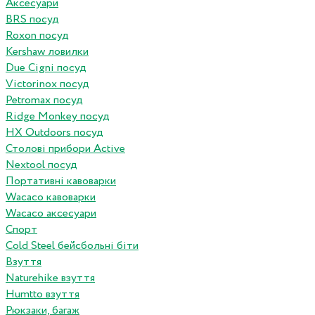
Аксесуари
BRS посуд
Roxon посуд
Kershaw ловилки
Due Cigni посуд
Victorinox посуд
Petromax посуд
Ridge Monkey посуд
HX Outdoors посуд
Столові прибори Active
Nextool посуд
Портативні кавоварки
Wacaco кавоварки
Wacaco аксесуари
Спорт
Cold Steel бейсбольні біти
Взуття
Naturehike взуття
Humtto взуття
Рюкзаки, багаж