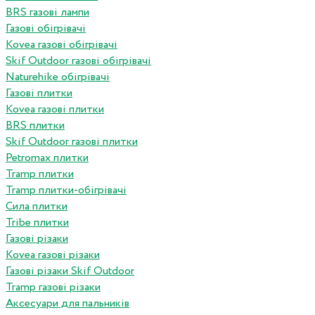
BRS газові лампи
Газові обігрівачі
Kovea газові обігрівачі
Skif Outdoor газові обігрівачі
Naturehike обігрівачі
Газові плитки
Kovea газові плитки
BRS плитки
Skif Outdoor газові плитки
Petromax плитки
Tramp плитки
Tramp плитки-обігрівачі
Сила плитки
Tribe плитки
Газові різаки
Kovea газові різаки
Газові різаки Skif Outdoor
Tramp газові різаки
Аксесуари для пальників