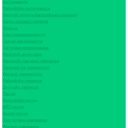
Інструменти
Naturehike інструменти
Nextool лопати багатофункціональні
Ganzo сокири і мачете
Техніка
Електроінструменти
Садові інструменти
Тактичне спорядження
Nextorch аксесуари
Nextorch тактичні перчатки
Термоси та термокухлі
Wacaco термокухлі
Naturehike термоси
Zojirushi термоси
Посуд
Naturehike посуд
BRS посуд
Roxon посуд
Портативні кавоварки
Wacaco кавоварки