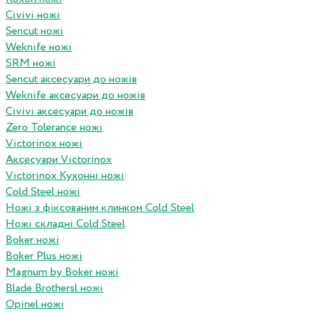
Civivi ножі
Sencut ножі
Weknife ножі
SRM ножі
Sencut аксесуари до ножів
Weknife аксесуари до ножів
Civivi аксесуари до ножів
Zero Tolerance ножі
Victorinox ножі
Аксесуари Victorinox
Victorinox Кухонні ножі
Cold Steel ножі
Ножі з фіксованим клинком Cold Steel
Ножі складні Cold Steel
Boker ножі
Boker Plus ножі
Magnum by Boker ножі
Blade Brothersl ножі
Opinel ножі