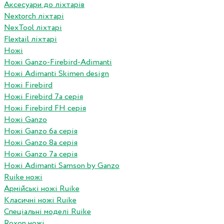
Аксесуари до ліхтарів
Nextorch ліхтарі
NexTool ліхтарі
Flextail ліхтарі
Ножі
Ножі Ganzo-Firebird-Adimanti
Ножі Adimanti Skimen design
Ножі Firebird
Ножі Firebird 7а серія
Ножі Firebird FH серія
Ножі Ganzo
Ножі Ganzo 6а серія
Ножі Ganzo 8а серія
Ножі Ganzo 7а серія
Ножі Adimanti Samson by Ganzo
Ruike ножі
Армійські ножі Ruike
Класичні ножі Ruike
Спеціальні моделі Ruike
Roxon ножi