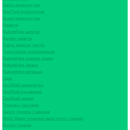
Ganzo мультитули
NexTool мультитули
Roxon мультитули
Намети
Naturehike намети
Ranger намети
Tramp намети, тенти
Туристичне спорядження
Naturehike спальні мішки
Naturehike гамаки
Naturehike матраци
Одяг
DexShell шкарпетки
DexShell рукавички
DexShell шапки
Точильні системи
Ganzo точила і каміння
Work Sharp точильні верстати і точила
Ruixin точила