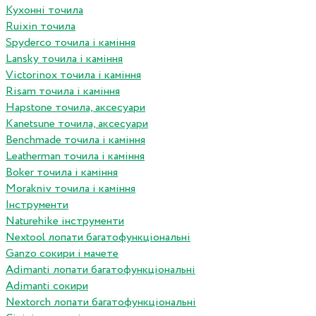
Кухонні точила
Ruixin точила
Spyderco точила і каміння
Lansky точила і каміння
Victorinox точила і каміння
Risam точила і каміння
Hapstone точила, аксесуари
Kanetsune точила, аксесуари
Benchmade точила і каміння
Leatherman точила і каміння
Boker точила і каміння
Morakniv точила і каміння
Інструменти
Naturehike інструменти
Nextool лопати багатофункціональні
Ganzo сокири і мачете
Adimanti лопати багатофункціональні
Adimanti сокири
Nextorch лопати багатофункціональні