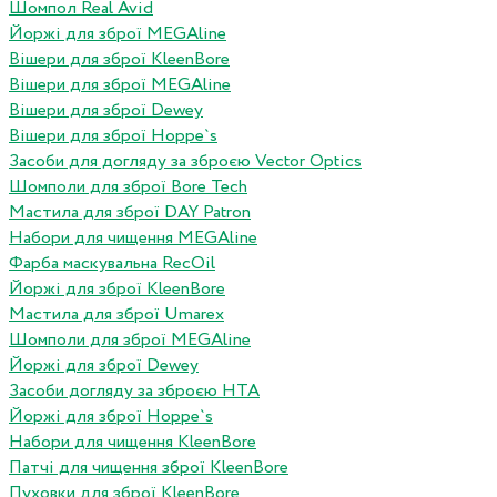
Шомпол Real Avid
Йоржі для зброї MEGAline
Вішери для зброї KleenBore
Вішери для зброї MEGAline
Вішери для зброї Dewey
Вішери для зброї Hoppe`s
Засоби для догляду за зброєю Vector Optics
Шомполи для зброї Bore Tech
Мастила для зброї DAY Patron
Набори для чищення MEGAline
Фарба маскувальна RecOil
Йоржі для зброї KleenBore
Мастила для зброї Umarex
Шомполи для зброї MEGAline
Йоржі для зброї Dewey
Засоби догляду за зброєю HTA
Йоржі для зброї Hoppe`s
Набори для чищення KleenBore
Патчі для чищення зброї KleenBore
Пуховки для зброї KleenBore