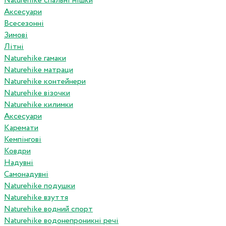
Naturehike спальні мішки
Аксесуари
Всесезонні
Зимові
Літні
Naturehike гамаки
Naturehike матраци
Naturehike контейнери
Naturehike візочки
Naturehike килимки
Аксесуари
Каремати
Кемпінгові
Ковдри
Надувні
Самонадувні
Naturehike подушки
Naturehike взуття
Naturehike водний спорт
Naturehike водонепроникні речі