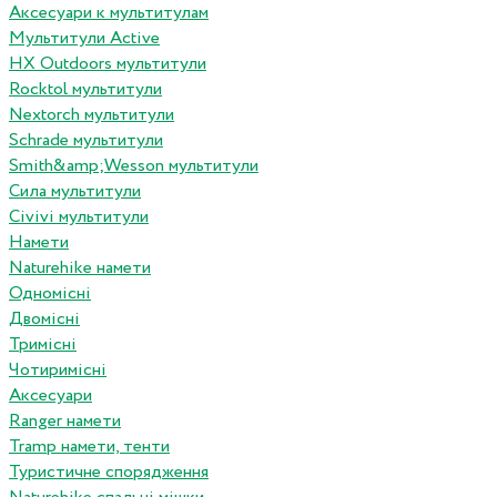
Аксесуари к мультитулам
Мультитули Active
HX Outdoors мультитули
Rocktol мультитули
Nextorch мультитули
Schrade мультитули
Smith&amp;Wesson мультитули
Сила мультитули
Civivi мультитули
Намети
Naturehike намети
Одномісні
Двомісні
Тримісні
Чотиримісні
Аксесуари
Ranger намети
Tramp намети, тенти
Туристичне спорядження