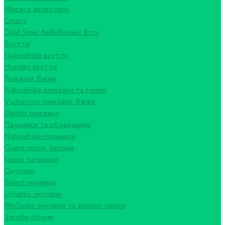
Wacaco аксесуари
Спорт
Cold Steel бейсбольні біти
Взуття
Naturehike взуття
Humtto взуття
Рюкзаки, багаж
Naturehike рюкзаки та сумки
Victorinox рюкзаки, багаж
Deuter рюкзаки
Пальники та обладнання
Naturehike пальники
Quest газові балони
Газові пальники
Окуляри
Select окуляри
Umarex окуляри
WoSport окуляри та захисні маски
Засоби гігієни