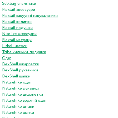
Selkbag спальники
Flextail аксесуари
Flextail вакуумні пакувальники
Flextail килимки
Flextail подушки
Nite Ize аксесуари
Flextail матраци
Litheli насоси
Tribe килимки, подушки
Одяг
DexShell шкарпетки
DexShell рукавички
DexShell шапки
Naturehike одяг
Naturehike рукавиці
Naturehike шкарпетки
Naturehike верхній одяг
Naturehike штани
Naturehike шапки