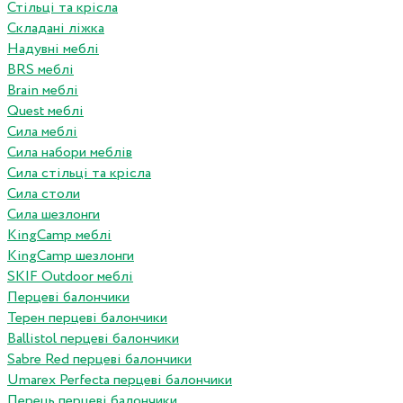
Стільці та крісла
Складані ліжка
Надувні меблі
BRS меблі
Brain меблі
Quest меблі
Сила меблі
Сила набори меблів
Сила стільці та крісла
Сила столи
Сила шезлонги
KingCamp меблі
KingCamp шезлонги
SKIF Outdoor меблі
Перцеві балончики
Терен перцеві балончики
Ballistol перцеві балончики
Sabre Red перцеві балончики
Umarex Perfecta перцеві балончики
Перець перцеві балончики