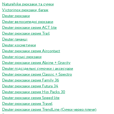
Naturehike рюкзаки та сумки
Victorinox рюкзаки, багаж
Deuter рюкзаки
Deuter велосипедні рюкзаки
Deuter рюкзаки серия ACT lite
Deuter рюкзаки серия Trail
Deuter гаманці
Deuter косметички
Deuter рюкзаки серия Aircontact
Deuter міські рюкзаки
Deuter рюкзаки серия Alpine + Gravity
Deuter підсідельні сумочки і аксесуари
Deuter рюкзаки серия Classic + Spectro
Deuter рюкзаки серия Family 36
Deuter рюкзаки серия Futura 34
Deuter рюкзаки серия Hip Packs 30
Deuter рюкзаки серия Speed lite
Deuter рюкзаки серия Travel
Deuter рюкзаки серия TrendLine (Сумки через плече)