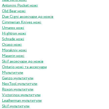
Antonini Pocket ножі
Old Bear ножі
Due Cigni аксесуари до ножів
Cimmerian Knives ножі
Umarex ножі
Hightron ножі
Schrade ножі
Ocaso ножі
Morakniv ножі
Maserin ножі
Skif аксесуари до ножів
Ontario ножі та аксесуари
Мультитули
Ganzo мультитули
NexTool мультитули
Roxon мультитули
Victorinox мультитули
Leatherman мультитули
Skif мультитули