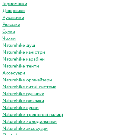
Гермомішки
Дощовики
Рукавички
Рюкзаки
Сумки
Чохли
Naturehike душ
Naturehike каністри
Naturehike карабіни
Naturehike тенти
Аксесуари
Naturehike органайзери
Naturehike питні системи
Naturehike рушники
Naturehike рюкзаки
Naturehike сумки
Naturehike трекінгові палиці
Naturehike холодильники
Naturehike аксесуари