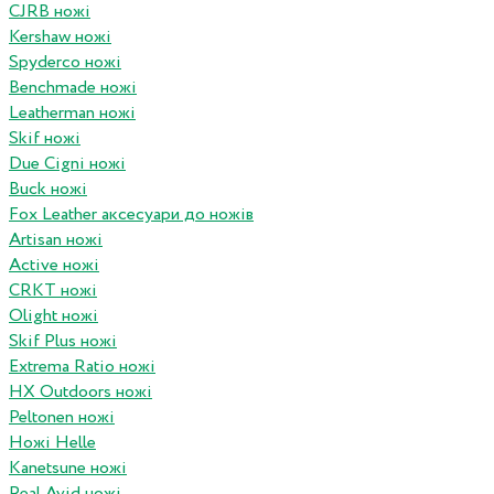
CJRB ножі
Kershaw ножі
Spyderco ножі
Benchmade ножі
Leatherman ножі
Skif ножі
Due Cigni ножі
Buck ножі
Fox Leather аксесуари до ножів
Artisan ножі
Active ножі
CRKT ножі
Olight ножі
Skif Plus ножі
Extrema Ratio ножі
HX Outdoors ножі
Peltonen ножі
Ножі Helle
Kanetsune ножі
Real Avid ножі