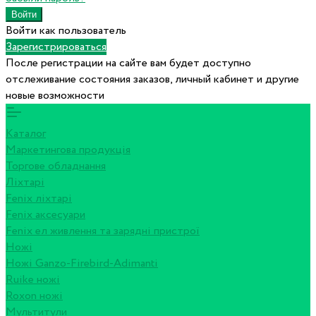
Войти как пользователь
Зарегистрироваться
После регистрации на сайте вам будет доступно
отслеживание состояния заказов, личный кабинет и другие
новые возможности
Каталог
Маркетингова продукція
Торгове обладнання
Ліхтарі
Fenix ліхтарі
Fenix аксесуари
Fenix ел живлення та зарядні пристрої
Ножі
Ножі Ganzo-Firebird-Adimanti
Ruike ножі
Roxon ножi
Мультитули