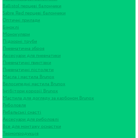
Ballistol перцеві балончики
Sabre Red перцеві балончики
Оптичні прилади
Біноклі
Монокуляри
Підзорні труби
Пневматична зброя
Аксесуари для пневматики
Пневматичні гвинтівки
Пневматичні пістолети
Масла і мастила Brunox
Велосипедні мастила Brunox
Інгібітори корозії Brunox
Мастила для догляду за карбоном Brunox
Риболовля
Рибальські снасті
Аксесуари для риболовлі
Все для монтажу оснастки
Термопродукція