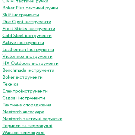
Сivivi тактичні ручки
Boker Plus тактичні ручки
Skif інструменти
Due Cigni інструменти
Fix it Sticks інструменти
Сold Steel інструменти
Active інструменти
Leatherman Інструменти
Victorinox інструменти
HX Outdoors інструменти
Benchmade інструменти
Boker інструменти
Техніка
Електроінструменти
Садові інструменти
Тактичне спорядження
Nextorch аксесуари
Nextorch тактичні перчатки
Термоси та термокухлі
Wacaco термокухлі