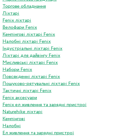
Торгове обладнання
Ліхтарі
Fenix ліхтарі
Велофари Fenix
Кемпінгові ліхтарі Fenix
Налобні ліхтарі Fenix
Індустріальні ліхтарі Fenix
Ліхтарі для дайвінгу Fenix
Мисливські ліхтарі Fenix
Набори Fenix
Повсякденні ліхтарі Fenix
Пошуково-рятувальні ліхтарі Fenix
Тактичні ліхтарі Fenix
Fenix аксесуари
Fenix ел живлення та зарядні пристрої
Naturehike ліхтарі
Кемпінгові
Налобні
Ел живлення та зарядні пристрої