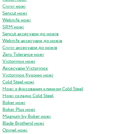
Civivi ножі
Sencut ножі
Weknife ножі
SRM ножі
Sencut аксесуари до ножів
Weknife аксесуари до ножів
Civivi аксесуари до ножів
Zero Tolerance ножі
Victorinox ножі
Аксесуари Victorinox
Victorinox Кухонні ножі
Cold Steel ножі
Ножі з фіксованим клинком Cold Steel
Ножі складні Cold Steel
Boker ножі
Boker Plus ножі
Magnum by Boker ножі
Blade Brothersl ножі
Opinel ножі