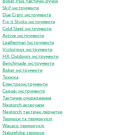
Boker Plus тактичні ручки
Skif інструменти
Due Cigni інструменти
Fix it Sticks інструменти
Сold Steel інструменти
Active інструменти
Leatherman Інструменти
Victorinox інструменти
HX Outdoors інструменти
Benchmade інструменти
Boker інструменти
Техніка
Електроінструменти
Садові інструменти
Тактичне спорядження
Nextorch аксесуари
Nextorch тактичні перчатки
Термоси та термокухлі
Wacaco термокухлі
Naturehike термоси