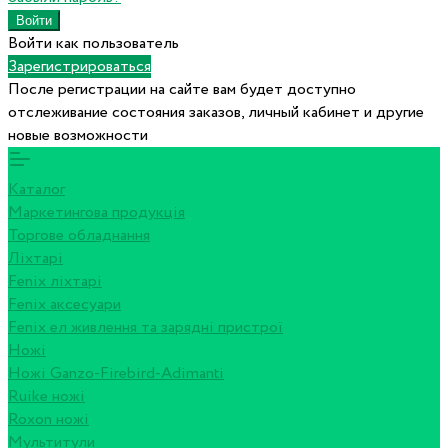
Войти как пользователь
Зарегистрироваться
После регистрации на сайте вам будет доступно
отслеживание состояния заказов, личный кабинет и другие
новые возможности
Каталог
Маркетингова продукція
Торгове обладнання
Ліхтарі
Fenix ліхтарі
Fenix аксесуари
Fenix ел живлення та зарядні пристрої
Ножі
Ножі Ganzo-Firebird-Adimanti
Ruike ножі
Roxon ножi
Мультитули