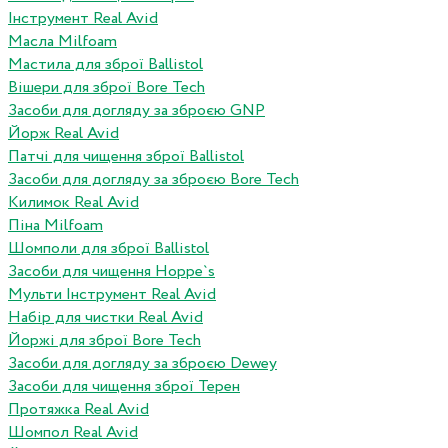
Інструмент Real Avid
Масла Milfoam
Мастила для зброї Ballistol
Вішери для зброї Bore Tech
Засоби для догляду за зброєю GNP
Йорж Real Avid
Патчі для чищення зброї Ballistol
Засоби для догляду за зброєю Bore Tech
Килимок Real Avid
Піна Milfoam
Шомполи для зброї Ballistol
Засоби для чищення Hoppe`s
Мульти Інструмент Real Avid
Набір для чистки Real Avid
Йоржі для зброї Bore Tech
Засоби для догляду за зброєю Dewey
Засоби для чищення зброї Терен
Протяжка Real Avid
Шомпол Real Avid