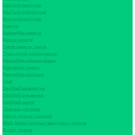
Ganzo мультитули
NexTool мультитули
Roxon мультитули
Намети
Naturehike намети
Ranger намети
Tramp намети, тенти
Туристичне спорядження
Naturehike спальні мішки
Naturehike гамаки
Naturehike матраци
Одяг
DexShell шкарпетки
DexShell рукавички
DexShell шапки
Точильні системи
Ganzo точила і каміння
Work Sharp точильні верстати і точила
Ruixin точила