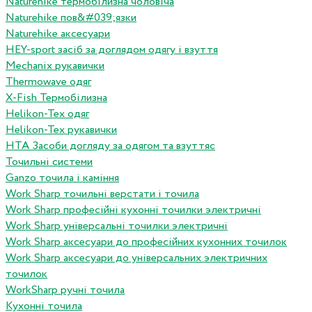
Naturehike термобілизна чоловіча
Naturehike пов&#039;язки
Naturehike аксесуари
HEY-sport засіб за доглядом одягу і взуття
Mechanix рукавички
Thermowave одяг
X-Fish Термобілизна
Helikon-Tex одяг
Helikon-Tex рукавички
HTA Засоби догляду за одягом та взуттяс
Точильні системи
Ganzo точила і каміння
Work Sharp точильні верстати і точила
Work Sharp професiйнi кухоннi точилки электричнi
Work Sharp унiверсальнi точилки электричнi
Work Sharp аксесуари до професiйних кухонних точилок
Work Sharp аксесуари до унiверсальних электричних
точилок
WorkSharp ручні точила
Кухонні точила