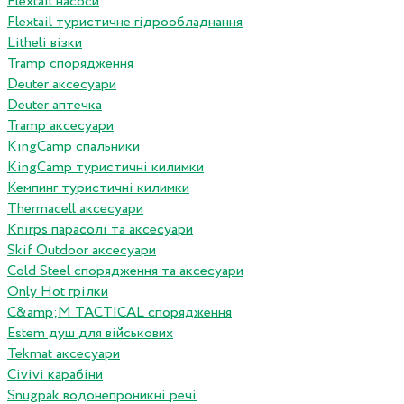
Flextail насоси
Flextail туристичне гідрообладнання
Litheli візки
Tramp спорядження
Deuter аксесуари
Deuter аптечка
Tramp аксесуари
KingCamp спальники
KingCamp туристичні килимки
Кемпинг туристичні килимки
Thermacell аксесуари
Knirps парасолі та аксесуари
Skif Outdoor аксесуари
Cold Steel спорядження та аксесуари
Only Hot грілки
C&amp;M TACTICAL спорядження
Estem душ для військових
Tekmat аксесуари
Сivivi карабіни
Snugpak водонепроникні речі