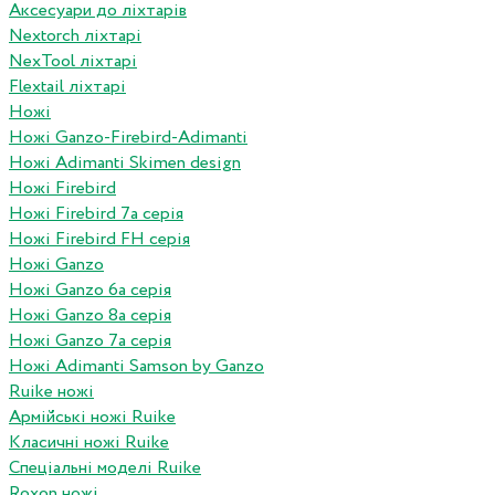
Аксесуари до ліхтарів
Nextorch ліхтарі
NexTool ліхтарі
Flextail ліхтарі
Ножі
Ножі Ganzo-Firebird-Adimanti
Ножі Adimanti Skimen design
Ножі Firebird
Ножі Firebird 7а серія
Ножі Firebird FH серія
Ножі Ganzo
Ножі Ganzo 6а серія
Ножі Ganzo 8а серія
Ножі Ganzo 7а серія
Ножі Adimanti Samson by Ganzo
Ruike ножі
Армійські ножі Ruike
Класичні ножі Ruike
Спеціальні моделі Ruike
Roxon ножi