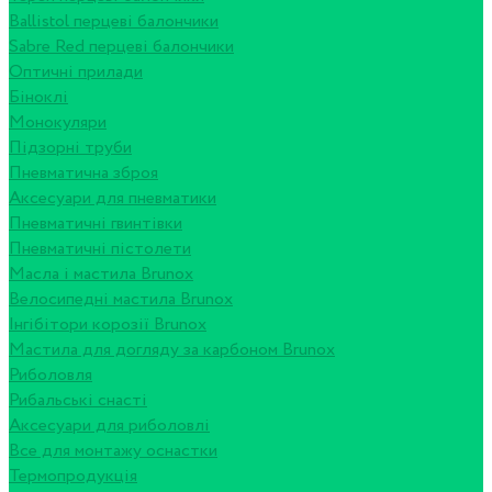
Ballistol перцеві балончики
Sabre Red перцеві балончики
Оптичні прилади
Біноклі
Монокуляри
Підзорні труби
Пневматична зброя
Аксесуари для пневматики
Пневматичні гвинтівки
Пневматичні пістолети
Масла і мастила Brunox
Велосипедні мастила Brunox
Інгібітори корозії Brunox
Мастила для догляду за карбоном Brunox
Риболовля
Рибальські снасті
Аксесуари для риболовлі
Все для монтажу оснастки
Термопродукція