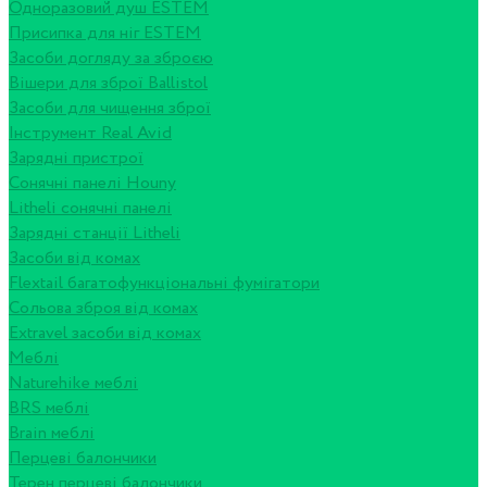
Одноразовий душ ESTEM
Присипка для ніг ESTEM
Засоби догляду за зброєю
Вішери для зброї Ballistol
Засоби для чищення зброї
Інструмент Real Avid
Зарядні пристрої
Сонячні панелі Houny
Litheli сонячні панелі
Зарядні станції Litheli
Засоби від комах
Flextail багатофункціональні фумігатори
Сольова зброя від комах
Extravel засоби від комах
Меблі
Naturehike меблі
BRS меблі
Brain меблі
Перцеві балончики
Терен перцеві балончики