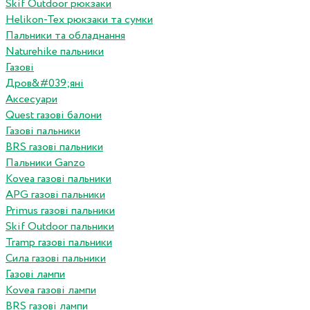
Skif Outdoor рюкзаки
Helikon-Tex рюкзаки та сумки
Пальники та обладнання
Naturehike пальники
Газові
Дров&#039;яні
Аксесуари
Quest газові балони
Газові пальники
BRS газові пальники
Пальники Ganzo
Kovea газові пальники
APG газові пальники
Primus газові пальники
Skif Outdoor пальники
Tramp газові пальники
Сила газові пальники
Газові лампи
Kovea газові лампи
BRS газові лампи