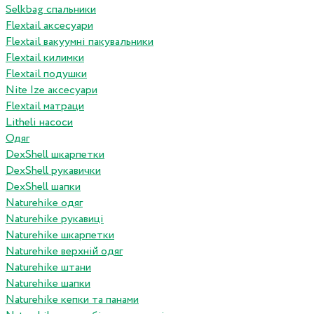
Selkbag спальники
Flextail аксесуари
Flextail вакуумні пакувальники
Flextail килимки
Flextail подушки
Nite Ize аксесуари
Flextail матраци
Litheli насоси
Одяг
DexShell шкарпетки
DexShell рукавички
DexShell шапки
Naturehike одяг
Naturehike рукавиці
Naturehike шкарпетки
Naturehike верхній одяг
Naturehike штани
Naturehike шапки
Naturehike кепки та панами