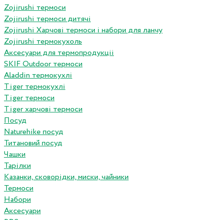
Zojirushi термоси
Zojirushi термоси дитячі
Zojirushi Харчові термоси і набори для ланчу
Zojirushi термокухоль
Аксесуари для термопродукціі
SKIF Outdoor термоси
Aladdin термокухлі
Tiger термокухлі
Tiger термоси
Tiger харчові термоси
Посуд
Naturehike посуд
Титановий посуд
Чашки
Тарілки
Казанки, сковорідки, миски, чайники
Термоси
Набори
Аксесуари