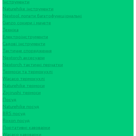
Інструменти
Naturehike інструменти
Nextool лопати багатофункціональні
Ganzo сокири і мачете
Техніка
Електроінструменти
Садові інструменти
Тактичне спорядження
Nextorch аксесуари
Nextorch тактичні перчатки
Термоси та термокухлі
Wacaco термокухлі
Naturehike термоси
Zojirushi термоси
Посуд
Naturehike посуд
BRS посуд
Roxon посуд
Портативні кавоварки
Wacaco кавоварки