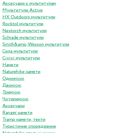
Аксесуари к мультитулам
Мультитули Active
HX Outdoors мультитули
Rocktol мультитули
Nextorch мультитули
Schrade мультитули
Smith&amp;Wesson мультитули
Сила мультитули
Civivi мультитули
Намети
Naturehike намети
Одномісні
Двомісні
Тримісні
Чотиримісні
Аксесуари
Ranger намети
Tramp намети, тенти
Туристичне спорядження