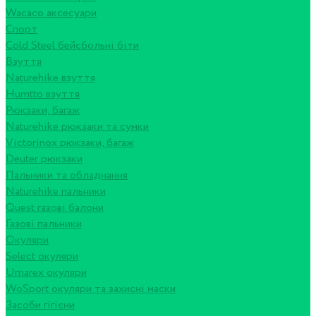
Wacaco аксесуари
Спорт
Cold Steel бейсбольні біти
Взуття
Naturehike взуття
Humtto взуття
Рюкзаки, багаж
Naturehike рюкзаки та сумки
Victorinox рюкзаки, багаж
Deuter рюкзаки
Пальники та обладнання
Naturehike пальники
Quest газові балони
Газові пальники
Окуляри
Select окуляри
Umarex окуляри
WoSport окуляри та захисні маски
Засоби гігієни