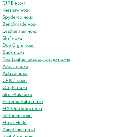
CJRB ножі
Kershaw ножі
Spyderco ножі
Benchmade ножі
Leatherman ножі
Skif ножі
Due Cigni ножі
Buck ножі
Fox Leather аксесуари до ножів
Artisan ножі
Active ножі
CRKT ножі
Olight ножі
Skif Plus ножі
Extrema Ratio ножі
HX Outdoors ножі
Peltonen ножі
Ножі Helle
Kanetsune ножі
Real Avid ножі