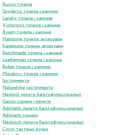
Ruixin точила
Spyderco точила і каміння
Lansky точила і каміння
Victorinox точила і каміння
Risam точила і каміння
Hapstone точила, аксесуари
Kanetsune точила, аксесуари
Benchmade точила і каміння
Leatherman точила і каміння
Boker точила і каміння
Morakniv точила і каміння
Інструменти
Naturehike інструменти
Nextool лопати багатофункціональні
Ganzo сокири і мачете
Adimanti лопати багатофункціональні
Adimanti сокири
Nextorch лопати багатофункціональні
Сivivi тактичні ручки