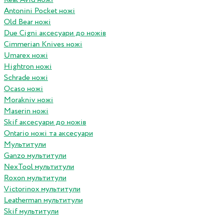
Antonini Pocket ножі
Old Bear ножі
Due Cigni аксесуари до ножів
Cimmerian Knives ножі
Umarex ножі
Hightron ножі
Schrade ножі
Ocaso ножі
Morakniv ножі
Maserin ножі
Skif аксесуари до ножів
Ontario ножі та аксесуари
Мультитули
Ganzo мультитули
NexTool мультитули
Roxon мультитули
Victorinox мультитули
Leatherman мультитули
Skif мультитули