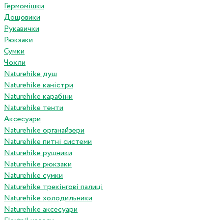
Гермомішки
Дощовики
Рукавички
Рюкзаки
Сумки
Чохли
Naturehike душ
Naturehike каністри
Naturehike карабіни
Naturehike тенти
Аксесуари
Naturehike органайзери
Naturehike питні системи
Naturehike рушники
Naturehike рюкзаки
Naturehike сумки
Naturehike трекінгові палиці
Naturehike холодильники
Naturehike аксесуари