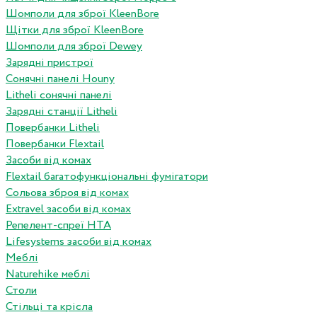
Шомполи для зброї KleenBore
Щітки для зброї KleenBore
Шомполи для зброї Dewey
Зарядні пристрої
Сонячні панелі Houny
Litheli сонячні панелі
Зарядні станції Litheli
Повербанки Litheli
Повербанки Flextail
Засоби від комах
Flextail багатофункціональні фумігатори
Сольова зброя від комах
Extravel засоби від комах
Репелент-спреї HTA
Lifesystems засоби від комах
Меблі
Naturehike меблі
Столи
Стільці та крісла