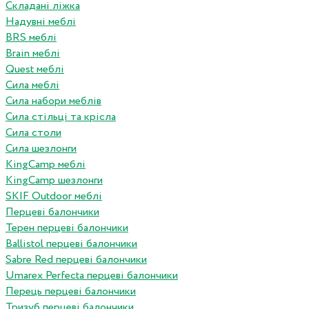
Складані ліжка
Надувні меблі
BRS меблі
Brain меблі
Quest меблі
Сила меблі
Сила набори меблів
Сила стільці та крісла
Сила столи
Сила шезлонги
KingCamp меблі
KingCamp шезлонги
SKIF Outdoor меблі
Перцеві балончики
Терен перцеві балончики
Ballistol перцеві балончики
Sabre Red перцеві балончики
Umarex Perfecta перцеві балончики
Перець перцеві балончики
Тризуб перцеві балончики