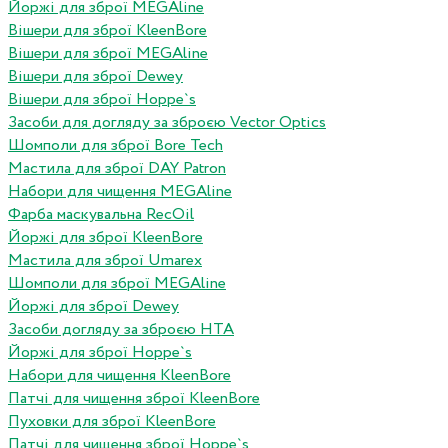
Йоржі для зброї MEGAline
Вішери для зброї KleenBore
Вішери для зброї MEGAline
Вішери для зброї Dewey
Вішери для зброї Hoppe`s
Засоби для догляду за зброєю Vector Optics
Шомполи для зброї Bore Tech
Мастила для зброї DAY Patron
Набори для чищення MEGAline
Фарба маскувальна RecOil
Йоржі для зброї KleenBore
Мастила для зброї Umarex
Шомполи для зброї MEGAline
Йоржі для зброї Dewey
Засоби догляду за зброєю HTA
Йоржі для зброї Hoppe`s
Набори для чищення KleenBore
Патчі для чищення зброї KleenBore
Пуховки для зброї KleenBore
Патчі для чищення зброї Hoppe`s