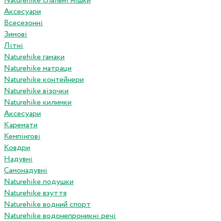
Naturehike спальні мішки
Аксесуари
Всесезонні
Зимові
Літні
Naturehike гамаки
Naturehike матраци
Naturehike контейнери
Naturehike візочки
Naturehike килимки
Аксесуари
Каремати
Кемпінгові
Ковдри
Надувні
Самонадувні
Naturehike подушки
Naturehike взуття
Naturehike водний спорт
Naturehike водонепроникні речі