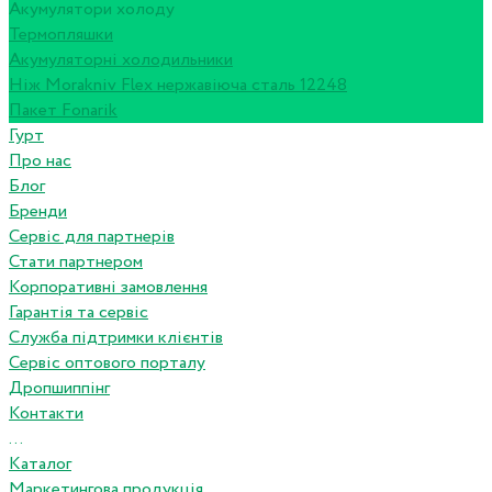
Акумулятори холоду
Термопляшки
Акумуляторні холодильники
Ніж Morakniv Flex нержавіюча сталь 12248
Пакет Fonarik
Гурт
Про нас
Блог
Бренди
Сервіс для партнерів
Стати партнером
Корпоративні замовлення
Гарантія та сервіс
Служба підтримки клієнтів
Сервіс оптового порталу
Дропшиппінг
Контакти
...
Каталог
Маркетингова продукція