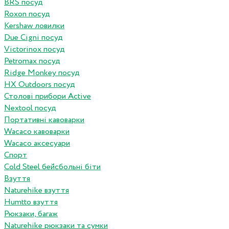
BRS посуд
Roxon посуд
Kershaw ловилки
Due Cigni посуд
Victorinox посуд
Petromax посуд
Ridge Monkey посуд
HX Outdoors посуд
Столові прибори Active
Nextool посуд
Портативні кавоварки
Wacaco кавоварки
Wacaco аксесуари
Спорт
Cold Steel бейсбольні біти
Взуття
Naturehike взуття
Humtto взуття
Рюкзаки, багаж
Naturehike рюкзаки та сумки