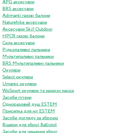
APG аксесуари
BRS аксесуари
Adimanti газові балони
Naturehike аксесуари
Аксесуари Skif Outdoor
HPCR газові балони
Сила аксесуари
Рідкопаливні пальники
Мультипаливні пальники
BRS Мультипаливні пальники
Окуляри
Select окуляри
Umarex окуляри
WoSport окуляри та захисні маски
Засоби гігієни
Одноразовий душ ESTEM
Присипка для ніг ESTEM
Засоби догляду за зброєю
Вішери для зброї Ballistol
Засоби для чищення зброї