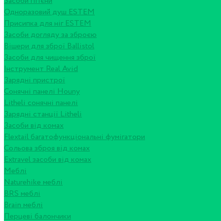
Засоби гігієни
Одноразовий душ ESTEM
Присипка для ніг ESTEM
Засоби догляду за зброєю
Вішери для зброї Ballistol
Засоби для чищення зброї
Інструмент Real Avid
Зарядні пристрої
Сонячні панелі Houny
Litheli сонячні панелі
Зарядні станції Litheli
Засоби від комах
Flextail багатофункціональні фумігатори
Сольова зброя від комах
Extravel засоби від комах
Меблі
Naturehike меблі
BRS меблі
Brain меблі
Перцеві балончики