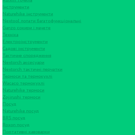
Ruixin точила
Інструменти
Naturehike інструменти
Nextool лопати багатофункціональні
Ganzo сокири і мачете
Техніка
Електроінструменти
Садові інструменти
Тактичне спорядження
Nextorch аксесуари
Nextorch тактичні перчатки
Термоси та термокухлі
Wacaco термокухлі
Naturehike термоси
Zojirushi термоси
Посуд
Naturehike посуд
BRS посуд
Roxon посуд
Портативні кавоварки