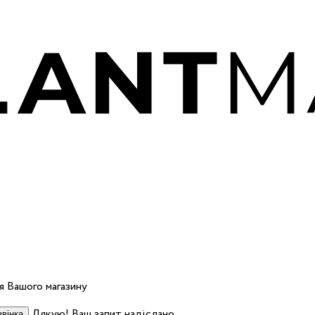
 Вашого магазину
Дякую! Ваш запит надіслано.
вінка