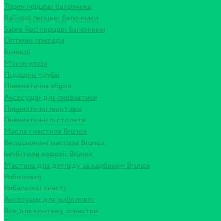
Терен перцеві балончики
Ballistol перцеві балончики
Sabre Red перцеві балончики
Оптичні прилади
Біноклі
Монокуляри
Підзорні труби
Пневматична зброя
Аксесуари для пневматики
Пневматичні гвинтівки
Пневматичні пістолети
Масла і мастила Brunox
Велосипедні мастила Brunox
Інгібітори корозії Brunox
Мастила для догляду за карбоном Brunox
Риболовля
Рибальські снасті
Аксесуари для риболовлі
Все для монтажу оснастки