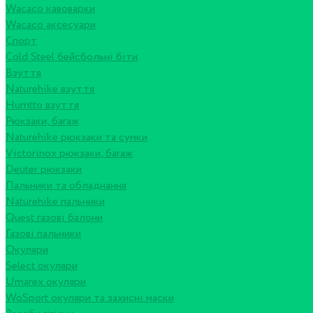
Wacaco кавоварки
Wacaco аксесуари
Спорт
Cold Steel бейсбольні біти
Взуття
Naturehike взуття
Humtto взуття
Рюкзаки, багаж
Naturehike рюкзаки та сумки
Victorinox рюкзаки, багаж
Deuter рюкзаки
Пальники та обладнання
Naturehike пальники
Quest газові балони
Газові пальники
Окуляри
Select окуляри
Umarex окуляри
WoSport окуляри та захисні маски