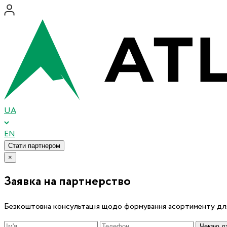
UA
EN
Стати партнером
×
Заявка на партнерство
Безкоштовна консультація щодо формування асортименту для
Чекаю дз