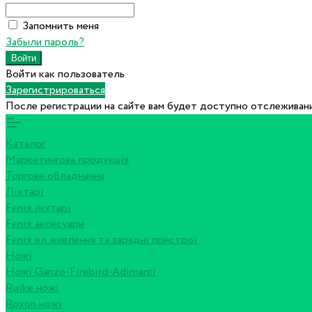
Запомнить меня
Забыли пароль?
Войти как пользователь
Зарегистрироваться
После регистрации на сайте вам будет доступно отслеживани
Каталог
Маркетингова продукція
Торгове обладнання
Ліхтарі
Fenix ліхтарі
Fenix аксесуари
Fenix ел живлення та зарядні пристрої
Ножі
Ножі Ganzo-Firebird-Adimanti
Ruike ножі
Roxon ножi