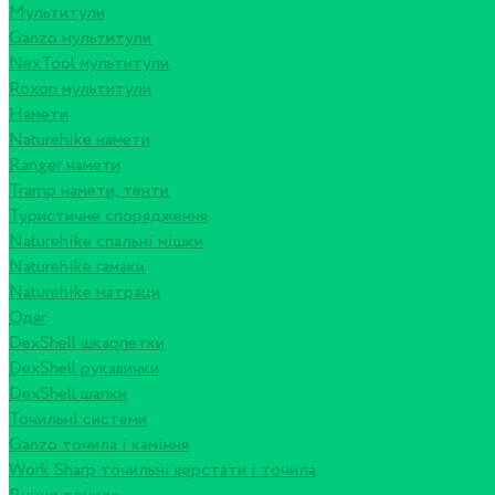
Мультитули
Ganzo мультитули
NexTool мультитули
Roxon мультитули
Намети
Naturehike намети
Ranger намети
Tramp намети, тенти
Туристичне спорядження
Naturehike спальні мішки
Naturehike гамаки
Naturehike матраци
Одяг
DexShell шкарпетки
DexShell рукавички
DexShell шапки
Точильні системи
Ganzo точила і каміння
Work Sharp точильні верстати і точила