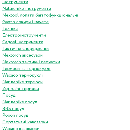
Інструменти
Naturehike інструменти
Nextool лопати багатофункціональні
Ganzo сокири і мачете
Техніка
Електроінструменти
Садові інструменти
Тактичне спорядження
Nextorch аксесуари
Nextorch тактичні перчатки
Термоси та термокухлі
Wacaco термокухлі
Naturehike термоси
Zojirushi термоси
Посуд
Naturehike посуд
BRS посуд
Roxon посуд
Портативні кавоварки
Wacaco кавоварки