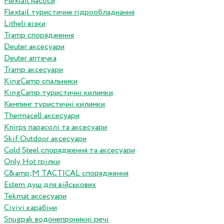
Flextail насоси
Flextail туристичне гідрообладнання
Litheli візки
Tramp спорядження
Deuter аксесуари
Deuter аптечка
Tramp аксесуари
KingCamp спальники
KingCamp туристичні килимки
Кемпинг туристичні килимки
Thermacell аксесуари
Knirps парасолі та аксесуари
Skif Outdoor аксесуари
Cold Steel спорядження та аксесуари
Only Hot грілки
C&amp;M TACTICAL спорядження
Estem душ для військових
Tekmat аксесуари
Сivivi карабіни
Snugpak водонепроникні речі