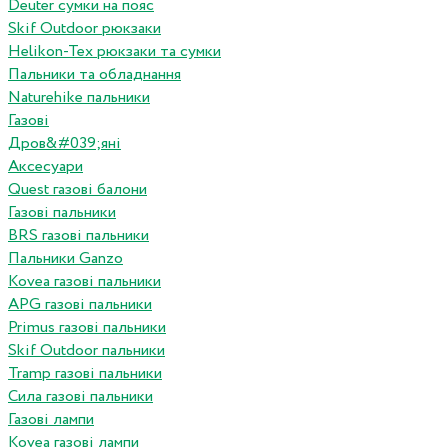
Deuter сумки на пояс
Skif Outdoor рюкзаки
Helikon-Tex рюкзаки та сумки
Пальники та обладнання
Naturehike пальники
Газові
Дров&#039;яні
Аксесуари
Quest газові балони
Газові пальники
BRS газові пальники
Пальники Ganzo
Kovea газові пальники
APG газові пальники
Primus газові пальники
Skif Outdoor пальники
Tramp газові пальники
Сила газові пальники
Газові лампи
Kovea газові лампи