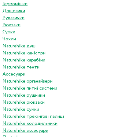
Гермомішки
Дощовики
Рукавички
Рюкзаки
Сумки
Чохли
Naturehike душ
Naturehike каністри
Naturehike карабіни
Naturehike тенти
Аксесуари
Naturehike органайзери
Naturehike питні системи
Naturehike рушники
Naturehike рюкзаки
Naturehike сумки
Naturehike трекінгові палиці
Naturehike холодильники
Naturehike аксесуари