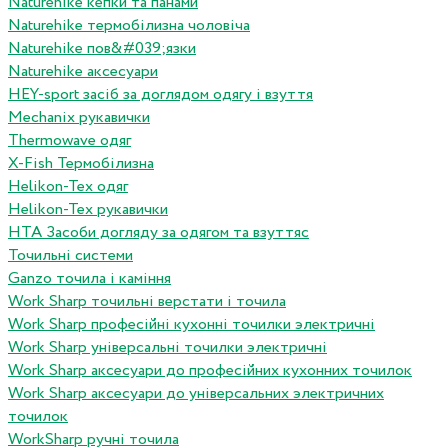
Naturehike кепки та панами
Naturehike термобілизна чоловіча
Naturehike пов&#039;язки
Naturehike аксесуари
HEY-sport засіб за доглядом одягу і взуття
Mechanix рукавички
Thermowave одяг
X-Fish Термобілизна
Helikon-Tex одяг
Helikon-Tex рукавички
HTA Засоби догляду за одягом та взуттяс
Точильні системи
Ganzo точила і каміння
Work Sharp точильні верстати і точила
Work Sharp професiйнi кухоннi точилки электричнi
Work Sharp унiверсальнi точилки электричнi
Work Sharp аксесуари до професiйних кухонних точилок
Work Sharp аксесуари до унiверсальних электричних
точилок
WorkSharp ручні точила