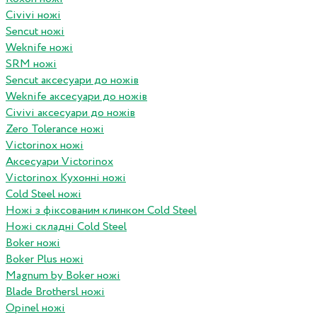
Civivi ножі
Sencut ножі
Weknife ножі
SRM ножі
Sencut аксесуари до ножів
Weknife аксесуари до ножів
Civivi аксесуари до ножів
Zero Tolerance ножі
Victorinox ножі
Аксесуари Victorinox
Victorinox Кухонні ножі
Cold Steel ножі
Ножі з фіксованим клинком Cold Steel
Ножі складні Cold Steel
Boker ножі
Boker Plus ножі
Magnum by Boker ножі
Blade Brothersl ножі
Opinel ножі