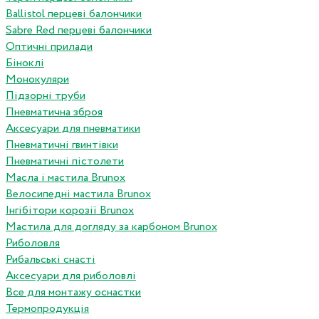
Ballistol перцеві балончики
Sabre Red перцеві балончики
Оптичні прилади
Біноклі
Монокуляри
Підзорні труби
Пневматична зброя
Аксесуари для пневматики
Пневматичні гвинтівки
Пневматичні пістолети
Масла і мастила Brunox
Велосипедні мастила Brunox
Інгібітори корозії Brunox
Мастила для догляду за карбоном Brunox
Риболовля
Рибальські снасті
Аксесуари для риболовлі
Все для монтажу оснастки
Термопродукція