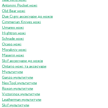
Antonini Pocket ножі
Old Bear ножі
Due Cigni аксесуари до ножів
Cimmerian Knives ножі
Umarex ножі
Hightron ножі
Schrade ножі
Ocaso ножі
Morakniv ножі
Maserin ножі
Skif аксесуари до ножів
Ontario ножі та аксесуари
Мультитули
Ganzo мультитули
NexTool мультитули
Roxon мультитули
Victorinox мультитули
Leatherman мультитули
Skif мультитули