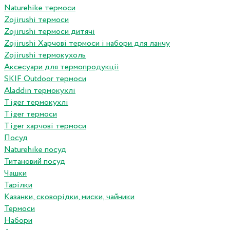
Naturehike термоси
Zojirushi термоси
Zojirushi термоси дитячі
Zojirushi Харчові термоси і набори для ланчу
Zojirushi термокухоль
Аксесуари для термопродукціі
SKIF Outdoor термоси
Aladdin термокухлі
Tiger термокухлі
Tiger термоси
Tiger харчові термоси
Посуд
Naturehike посуд
Титановий посуд
Чашки
Тарілки
Казанки, сковорідки, миски, чайники
Термоси
Набори