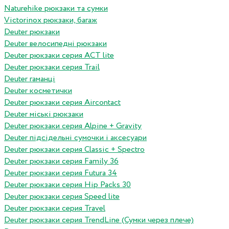
Naturehike рюкзаки та сумки
Victorinox рюкзаки, багаж
Deuter рюкзаки
Deuter велосипедні рюкзаки
Deuter рюкзаки серия ACT lite
Deuter рюкзаки серия Trail
Deuter гаманці
Deuter косметички
Deuter рюкзаки серия Aircontact
Deuter міські рюкзаки
Deuter рюкзаки серия Alpine + Gravity
Deuter підсідельні сумочки і аксесуари
Deuter рюкзаки серия Classic + Spectro
Deuter рюкзаки серия Family 36
Deuter рюкзаки серия Futura 34
Deuter рюкзаки серия Hip Packs 30
Deuter рюкзаки серия Speed lite
Deuter рюкзаки серия Travel
Deuter рюкзаки серия TrendLine (Сумки через плече)