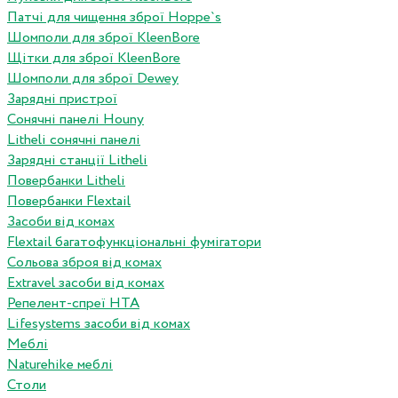
Патчі для чищення зброї Hoppe`s
Шомполи для зброї KleenBore
Щітки для зброї KleenBore
Шомполи для зброї Dewey
Зарядні пристрої
Сонячні панелі Houny
Litheli сонячні панелі
Зарядні станції Litheli
Повербанки Litheli
Повербанки Flextail
Засоби від комах
Flextail багатофункціональні фумігатори
Сольова зброя від комах
Extravel засоби від комах
Репелент-спреї HTA
Lifesystems засоби від комах
Меблі
Naturehike меблі
Столи