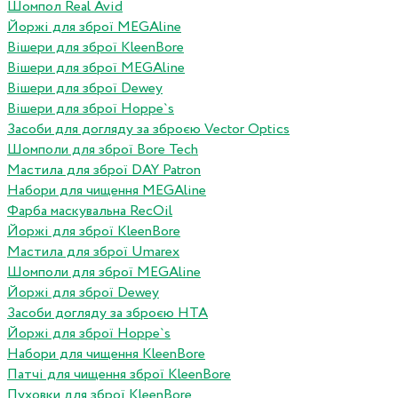
Шомпол Real Avid
Йоржі для зброї MEGAline
Вішери для зброї KleenBore
Вішери для зброї MEGAline
Вішери для зброї Dewey
Вішери для зброї Hoppe`s
Засоби для догляду за зброєю Vector Optics
Шомполи для зброї Bore Tech
Мастила для зброї DAY Patron
Набори для чищення MEGAline
Фарба маскувальна RecOil
Йоржі для зброї KleenBore
Мастила для зброї Umarex
Шомполи для зброї MEGAline
Йоржі для зброї Dewey
Засоби догляду за зброєю HTA
Йоржі для зброї Hoppe`s
Набори для чищення KleenBore
Патчі для чищення зброї KleenBore
Пуховки для зброї KleenBore