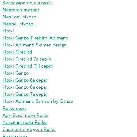
Аксесуари до ліхтарів
Nextorch ліхтарі
NexTool ліхтарі
Flextail ліхтарі
Ножі
Ножі Ganzo-Firebird-Adimanti
Ножі Adimanti Skimen design
Ножі Firebird
Ножі Firebird 7а серія
Ножі Firebird FH серія
Ножі Ganzo
Ножі Ganzo 6а серія
Ножі Ganzo 8а серія
Ножі Ganzo 7а серія
Ножі Adimanti Samson by Ganzo
Ruike ножі
Армійські ножі Ruike
Класичні ножі Ruike
Спеціальні моделі Ruike
Roxon ножi