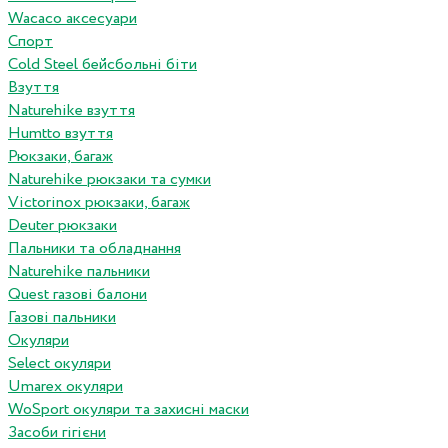
Wacaco аксесуари
Спорт
Cold Steel бейсбольні біти
Взуття
Naturehike взуття
Humtto взуття
Рюкзаки, багаж
Naturehike рюкзаки та сумки
Victorinox рюкзаки, багаж
Deuter рюкзаки
Пальники та обладнання
Naturehike пальники
Quest газові балони
Газові пальники
Окуляри
Select окуляри
Umarex окуляри
WoSport окуляри та захисні маски
Засоби гігієни