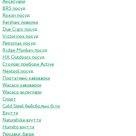
Аксесуари
BRS посуд
Roxon посуд
Kershaw ловилки
Due Cigni посуд
Victorinox посуд
Petromax посуд
Ridge Monkey посуд
HX Outdoors посуд
Столові прибори Active
Nextool посуд
Портативні кавоварки
Wacaco кавоварки
Wacaco аксесуари
Спорт
Cold Steel бейсбольні біти
Взуття
Naturehike взуття
Humtto взуття
Рюкзаки, багаж