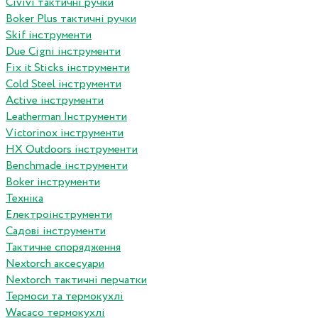
Сivivi тактичні ручки
Boker Plus тактичні ручки
Skif інструменти
Due Cigni інструменти
Fix it Sticks інструменти
Сold Steel інструменти
Active інструменти
Leatherman Інструменти
Victorinox інструменти
HX Outdoors інструменти
Benchmade інструменти
Boker інструменти
Техніка
Електроінструменти
Садові інструменти
Тактичне спорядження
Nextorch аксесуари
Nextorch тактичні перчатки
Термоси та термокухлі
Wacaco термокухлі