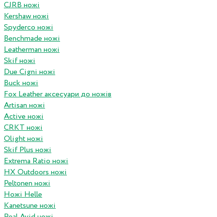
CJRB ножі
Kershaw ножі
Spyderco ножі
Benchmade ножі
Leatherman ножі
Skif ножі
Due Cigni ножі
Buck ножі
Fox Leather аксесуари до ножів
Artisan ножі
Active ножі
CRKT ножі
Olight ножі
Skif Plus ножі
Extrema Ratio ножі
HX Outdoors ножі
Peltonen ножі
Ножі Helle
Kanetsune ножі
Real Avid ножі