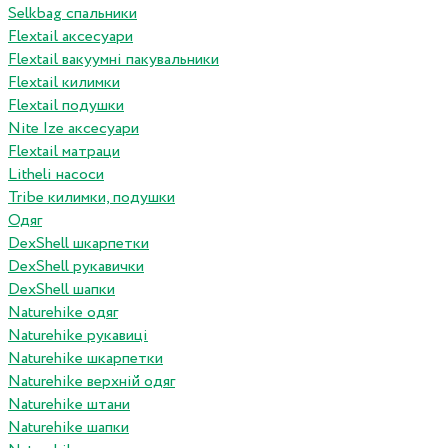
Selkbag спальники
Flextail аксесуари
Flextail вакуумні пакувальники
Flextail килимки
Flextail подушки
Nite Ize аксесуари
Flextail матраци
Litheli насоси
Tribe килимки, подушки
Одяг
DexShell шкарпетки
DexShell рукавички
DexShell шапки
Naturehike одяг
Naturehike рукавиці
Naturehike шкарпетки
Naturehike верхній одяг
Naturehike штани
Naturehike шапки