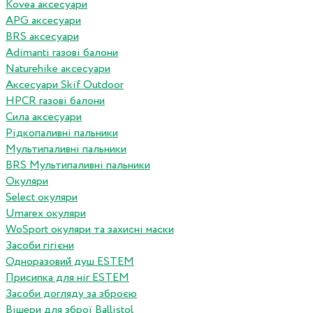
Kovea аксесуари
APG аксесуари
BRS аксесуари
Adimanti газові балони
Naturehike аксесуари
Аксесуари Skif Outdoor
HPCR газові балони
Сила аксесуари
Рідкопаливні пальники
Мультипаливні пальники
BRS Мультипаливні пальники
Окуляри
Select окуляри
Umarex окуляри
WoSport окуляри та захисні маски
Засоби гігієни
Одноразовий душ ESTEM
Присипка для ніг ESTEM
Засоби догляду за зброєю
Вішери для зброї Ballistol