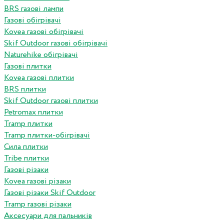
BRS газові лампи
Газові обігрівачі
Kovea газові обігрівачі
Skif Outdoor газові обігрівачі
Naturehike обігрівачі
Газові плитки
Kovea газові плитки
BRS плитки
Skif Outdoor газові плитки
Petromax плитки
Tramp плитки
Tramp плитки-обігрівачі
Сила плитки
Tribe плитки
Газові різаки
Kovea газові різаки
Газові різаки Skif Outdoor
Tramp газові різаки
Аксесуари для пальників