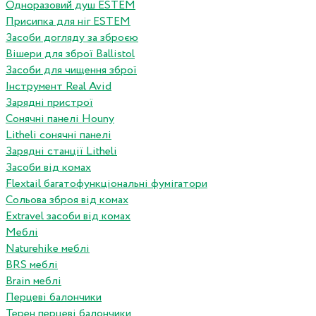
Одноразовий душ ESTEM
Присипка для ніг ESTEM
Засоби догляду за зброєю
Вішери для зброї Ballistol
Засоби для чищення зброї
Інструмент Real Avid
Зарядні пристрої
Сонячні панелі Houny
Litheli сонячні панелі
Зарядні станції Litheli
Засоби від комах
Flextail багатофункціональні фумігатори
Сольова зброя від комах
Extravel засоби від комах
Меблі
Naturehike меблі
BRS меблі
Brain меблі
Перцеві балончики
Терен перцеві балончики