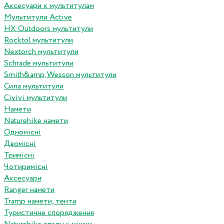
Аксесуари к мультитулам
Мультитули Active
HX Outdoors мультитули
Rocktol мультитули
Nextorch мультитули
Schrade мультитули
Smith&amp;Wesson мультитули
Сила мультитули
Civivi мультитули
Намети
Naturehike намети
Одномісні
Двомісні
Тримісні
Чотиримісні
Аксесуари
Ranger намети
Tramp намети, тенти
Туристичне спорядження