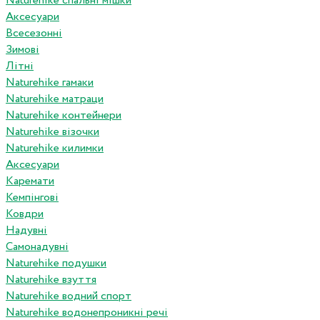
Naturehike спальні мішки
Аксесуари
Всесезонні
Зимові
Літні
Naturehike гамаки
Naturehike матраци
Naturehike контейнери
Naturehike візочки
Naturehike килимки
Аксесуари
Каремати
Кемпінгові
Ковдри
Надувні
Самонадувні
Naturehike подушки
Naturehike взуття
Naturehike водний спорт
Naturehike водонепроникні речі