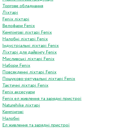
Торгове обладнання
Ліхтарі
Fenix ліхтарі
Велофари Fenix
Кемпінгові ліхтарі Fenix
Налобні ліхтарі Fenix
Індустріальні ліхтарі Fenix
Ліхтарі для дайвінгу Fenix
Мисливські ліхтарі Fenix
Набори Fenix
Повсякденні ліхтарі Fenix
Пошуково-рятувальні ліхтарі Fenix
Тактичні ліхтарі Fenix
Fenix аксесуари
Fenix ел живлення та зарядні пристрої
Naturehike ліхтарі
Кемпінгові
Налобні
Ел живлення та зарядні пристрої