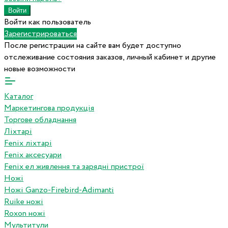
Войти как пользователь
Зарегистрироваться
После регистрации на сайте вам будет доступно
отслеживание состояния заказов, личный кабинет и другие
новые возможности
Каталог
Маркетингова продукція
Торгове обладнання
Ліхтарі
Fenix ліхтарі
Fenix аксесуари
Fenix ел живлення та зарядні пристрої
Ножі
Ножі Ganzo-Firebird-Adimanti
Ruike ножі
Roxon ножi
Мультитули