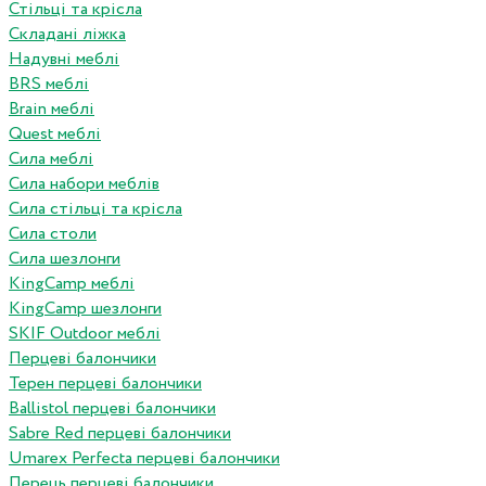
Стільці та крісла
Складані ліжка
Надувні меблі
BRS меблі
Brain меблі
Quest меблі
Сила меблі
Сила набори меблів
Сила стільці та крісла
Сила столи
Сила шезлонги
KingCamp меблі
KingCamp шезлонги
SKIF Outdoor меблі
Перцеві балончики
Терен перцеві балончики
Ballistol перцеві балончики
Sabre Red перцеві балончики
Umarex Perfecta перцеві балончики
Перець перцеві балончики