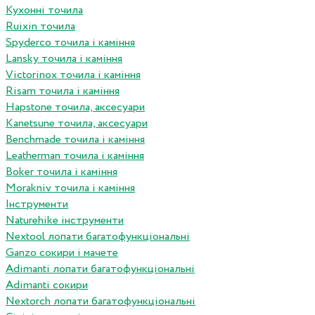
Кухонні точила
Ruixin точила
Spyderco точила і каміння
Lansky точила і каміння
Victorinox точила і каміння
Risam точила і каміння
Hapstone точила, аксесуари
Kanetsune точила, аксесуари
Benchmade точила і каміння
Leatherman точила і каміння
Boker точила і каміння
Morakniv точила і каміння
Інструменти
Naturehike інструменти
Nextool лопати багатофункціональні
Ganzo сокири і мачете
Adimanti лопати багатофункціональні
Adimanti сокири
Nextorch лопати багатофункціональні