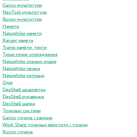
Ganzo мультитули
NexTool мультитули
Roxon мультитули
Намети
Naturehike намети
Ranger намети
Tramp намети, тенти
Туристичне спорядження
Naturehike спальні мішки
Naturehike гамаки
Naturehike матраци
Одяг
DexShell шкарпетки
DexShell рукавички
DexShell шапки
Точильні системи
Ganzo точила і каміння
Work Sharp точильні верстати і точила
Ruixin точила