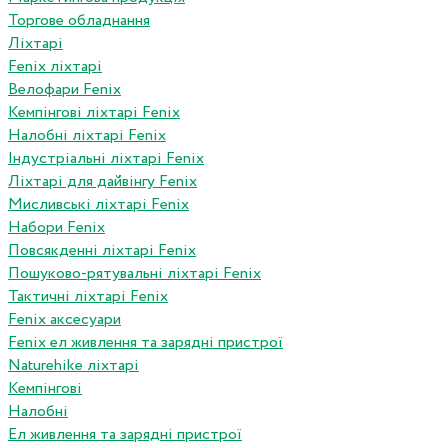
Торгове обладнання
Ліхтарі
Fenix ліхтарі
Велофари Fenix
Кемпінгові ліхтарі Fenix
Налобні ліхтарі Fenix
Індустріальні ліхтарі Fenix
Ліхтарі для дайвінгу Fenix
Мисливські ліхтарі Fenix
Набори Fenix
Повсякденні ліхтарі Fenix
Пошуково-рятувальні ліхтарі Fenix
Тактичні ліхтарі Fenix
Fenix аксесуари
Fenix ел живлення та зарядні пристрої
Naturehike ліхтарі
Кемпінгові
Налобні
Ел живлення та зарядні пристрої