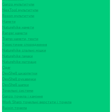
Ganzo мультитули
NexTool мультитули
Roxon мультитули
Намети
Naturehike намети
Ranger намети
Tramp намети, тенти
Туристичне спорядження
Naturehike спальні мішки
Naturehike гамаки
Naturehike матраци
Одяг
DexShell шкарпетки
DexShell рукавички
DexShell шапки
Точильні системи
Ganzo точила і каміння
Work Sharp точильні верстати і точила
Ruixin точила