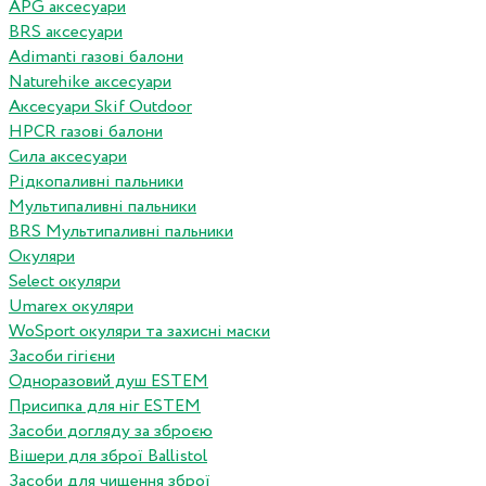
APG аксесуари
BRS аксесуари
Adimanti газові балони
Naturehike аксесуари
Аксесуари Skif Outdoor
HPCR газові балони
Сила аксесуари
Рідкопаливні пальники
Мультипаливні пальники
BRS Мультипаливні пальники
Окуляри
Select окуляри
Umarex окуляри
WoSport окуляри та захисні маски
Засоби гігієни
Одноразовий душ ESTEM
Присипка для ніг ESTEM
Засоби догляду за зброєю
Вішери для зброї Ballistol
Засоби для чищення зброї