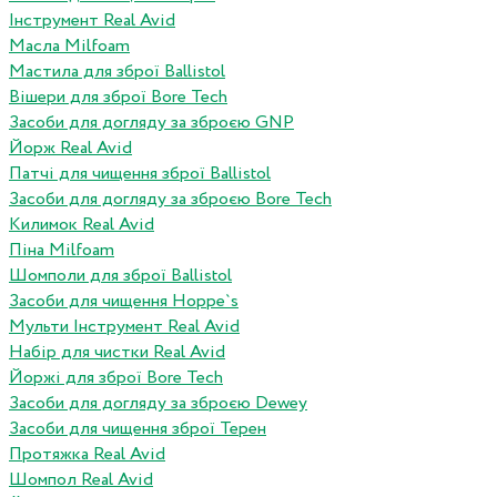
Інструмент Real Avid
Масла Milfoam
Мастила для зброї Ballistol
Вішери для зброї Bore Tech
Засоби для догляду за зброєю GNP
Йорж Real Avid
Патчі для чищення зброї Ballistol
Засоби для догляду за зброєю Bore Tech
Килимок Real Avid
Піна Milfoam
Шомполи для зброї Ballistol
Засоби для чищення Hoppe`s
Мульти Інструмент Real Avid
Набір для чистки Real Avid
Йоржі для зброї Bore Tech
Засоби для догляду за зброєю Dewey
Засоби для чищення зброї Терен
Протяжка Real Avid
Шомпол Real Avid