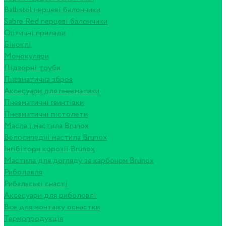
Ballistol перцеві балончики
Sabre Red перцеві балончики
Оптичні прилади
Біноклі
Монокуляри
Підзорні труби
Пневматична зброя
Аксесуари для пневматики
Пневматичні гвинтівки
Пневматичні пістолети
Масла і мастила Brunox
Велосипедні мастила Brunox
Інгібітори корозії Brunox
Мастила для догляду за карбоном Brunox
Риболовля
Рибальські снасті
Аксесуари для риболовлі
Все для монтажу оснастки
Термопродукція