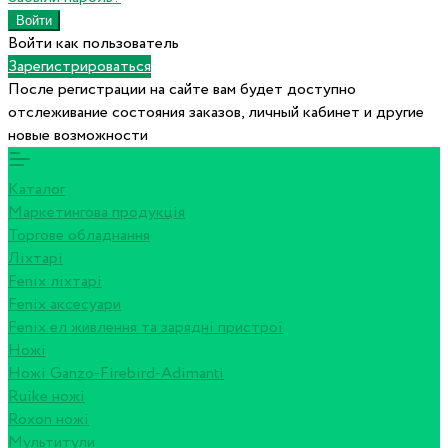
Войти как пользователь
Зарегистрироваться
После регистрации на сайте вам будет доступно
отслеживание состояния заказов, личный кабинет и другие
новые возможности
Каталог
Маркетингова продукція
Торгове обладнання
Ліхтарі
Fenix ліхтарі
Fenix аксесуари
Fenix ел живлення та зарядні пристрої
Ножі
Ножі Ganzo-Firebird-Adimanti
Ruike ножі
Roxon ножi
Мультитули