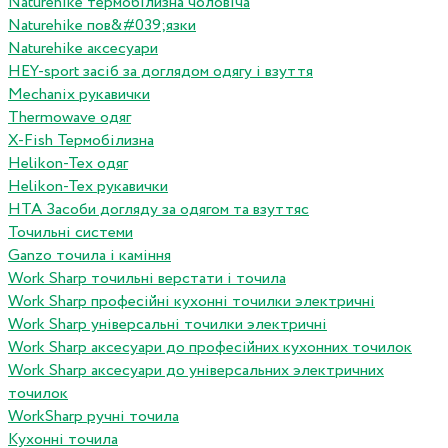
Naturehike термобілизна чоловіча
Naturehike пов&#039;язки
Naturehike аксесуари
HEY-sport засіб за доглядом одягу і взуття
Mechanix рукавички
Thermowave одяг
X-Fish Термобілизна
Helikon-Tex одяг
Helikon-Tex рукавички
HTA Засоби догляду за одягом та взуттяс
Точильні системи
Ganzo точила і каміння
Work Sharp точильні верстати і точила
Work Sharp професiйнi кухоннi точилки электричнi
Work Sharp унiверсальнi точилки электричнi
Work Sharp аксесуари до професiйних кухонних точилок
Work Sharp аксесуари до унiверсальних электричних
точилок
WorkSharp ручні точила
Кухонні точила