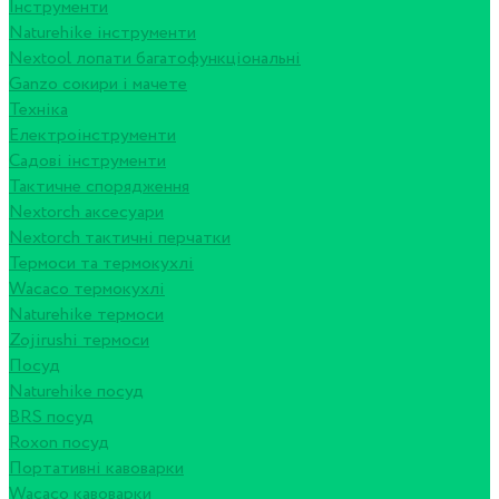
Інструменти
Naturehike інструменти
Nextool лопати багатофункціональні
Ganzo сокири і мачете
Техніка
Електроінструменти
Садові інструменти
Тактичне спорядження
Nextorch аксесуари
Nextorch тактичні перчатки
Термоси та термокухлі
Wacaco термокухлі
Naturehike термоси
Zojirushi термоси
Посуд
Naturehike посуд
BRS посуд
Roxon посуд
Портативні кавоварки
Wacaco кавоварки