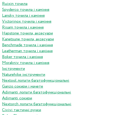
Ruixin точила
Spyderco точила і каміння
Lansky точила і каміння
Victorinox точила і каміння
Risam точила і каміння
Hapstone точила, аксесуари
Kanetsune точила, аксесуари
Benchmade точила і каміння
Leatherman точила і каміння
Boker точила і каміння
Morakniv точила і каміння
Інструменти
Naturehike інструменти
Nextool лопати багатофункціональні
Ganzo сокири і мачете
Adimanti лопати багатофункціональні
Adimanti сокири
Nextorch лопати багатофункціональні
Сivivi тактичні ручки