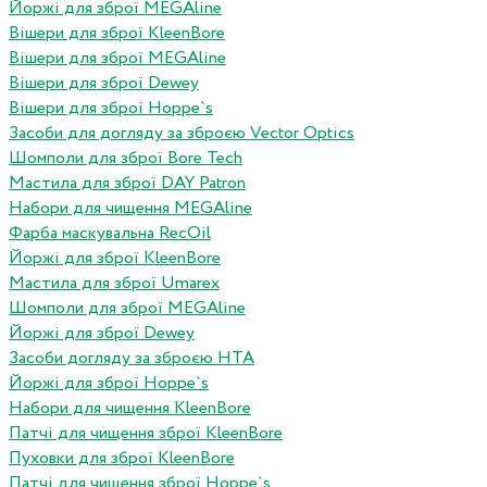
Йоржі для зброї MEGAline
Вішери для зброї KleenBore
Вішери для зброї MEGAline
Вішери для зброї Dewey
Вішери для зброї Hoppe`s
Засоби для догляду за зброєю Vector Optics
Шомполи для зброї Bore Tech
Мастила для зброї DAY Patron
Набори для чищення MEGAline
Фарба маскувальна RecOil
Йоржі для зброї KleenBore
Мастила для зброї Umarex
Шомполи для зброї MEGAline
Йоржі для зброї Dewey
Засоби догляду за зброєю HTA
Йоржі для зброї Hoppe`s
Набори для чищення KleenBore
Патчі для чищення зброї KleenBore
Пуховки для зброї KleenBore
Патчі для чищення зброї Hoppe`s