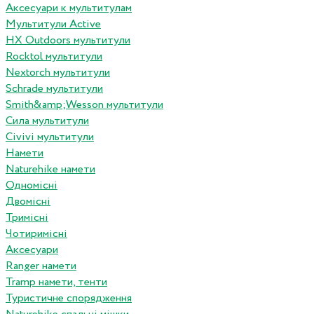
Аксесуари к мультитулам
Мультитули Active
HX Outdoors мультитули
Rocktol мультитули
Nextorch мультитули
Schrade мультитули
Smith&amp;Wesson мультитули
Сила мультитули
Civivi мультитули
Намети
Naturehike намети
Одномісні
Двомісні
Тримісні
Чотиримісні
Аксесуари
Ranger намети
Tramp намети, тенти
Туристичне спорядження