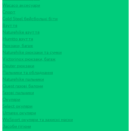
Wacaco аксесуари
Спорт
Cold Steel бейсбольні біти
Взуття
Naturehike взуття
Humtto взуття
Рюкзаки, багаж
Naturehike рюкзаки та сумки
Victorinox рюкзаки, багаж
Deuter рюкзаки
Пальники та обладнання
Naturehike пальники
Quest газові балони
Газові пальники
Окуляри
Select окуляри
Umarex окуляри
WoSport окуляри та захисні маски
Засоби гігієни