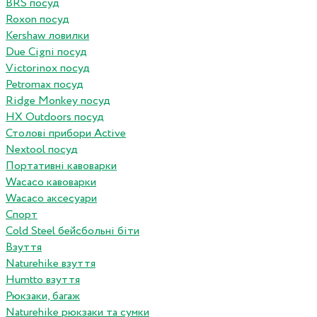
BRS посуд
Roxon посуд
Kershaw ловилки
Due Cigni посуд
Victorinox посуд
Petromax посуд
Ridge Monkey посуд
HX Outdoors посуд
Столові прибори Active
Nextool посуд
Портативні кавоварки
Wacaco кавоварки
Wacaco аксесуари
Спорт
Cold Steel бейсбольні біти
Взуття
Naturehike взуття
Humtto взуття
Рюкзаки, багаж
Naturehike рюкзаки та сумки