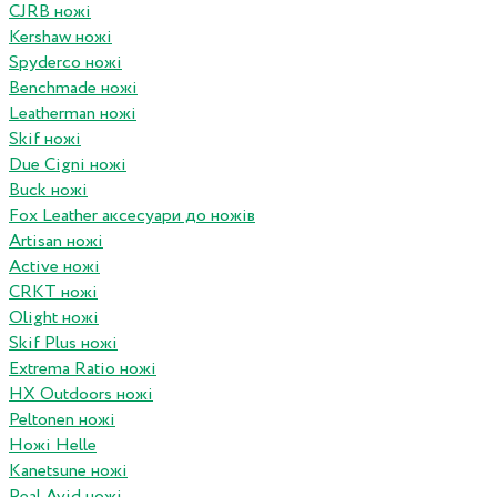
CJRB ножі
Kershaw ножі
Spyderco ножі
Benchmade ножі
Leatherman ножі
Skif ножі
Due Cigni ножі
Buck ножі
Fox Leather аксесуари до ножів
Artisan ножі
Active ножі
CRKT ножі
Olight ножі
Skif Plus ножі
Extrema Ratio ножі
HX Outdoors ножі
Peltonen ножі
Ножі Helle
Kanetsune ножі
Real Avid ножі