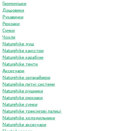
Гермомішки
Дощовики
Рукавички
Рюкзаки
Сумки
Чохли
Naturehike душ
Naturehike каністри
Naturehike карабіни
Naturehike тенти
Аксесуари
Naturehike органайзери
Naturehike питні системи
Naturehike рушники
Naturehike рюкзаки
Naturehike сумки
Naturehike трекінгові палиці
Naturehike холодильники
Naturehike аксесуари