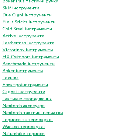
Boker Plus тактичні ручки
Skif інструменти
Due Cigni інструменти
Fix it Sticks інструменти
Сold Steel інструменти
Active інструменти
Leatherman Інструменти
Victorinox інструменти
HX Outdoors інструменти
Benchmade інструменти
Boker інструменти
Техніка
Електроінструменти
Садові інструменти
Тактичне спорядження
Nextorch аксесуари
Nextorch тактичні перчатки
Термоси та термокухлі
Wacaco термокухлі
Naturehike термоси