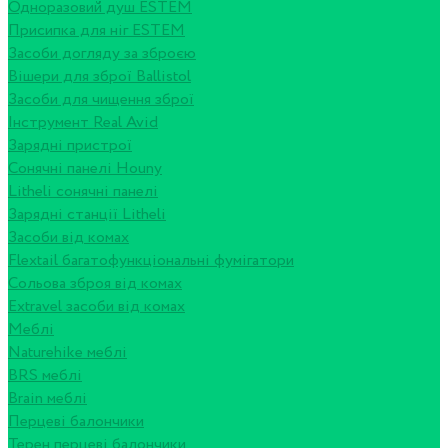
Одноразовий душ ESTEM
Присипка для ніг ESTEM
Засоби догляду за зброєю
Вішери для зброї Ballistol
Засоби для чищення зброї
Інструмент Real Avid
Зарядні пристрої
Сонячні панелі Houny
Litheli сонячні панелі
Зарядні станції Litheli
Засоби від комах
Flextail багатофункціональні фумігатори
Сольова зброя від комах
Extravel засоби від комах
Меблі
Naturehike меблі
BRS меблі
Brain меблі
Перцеві балончики
Терен перцеві балончики