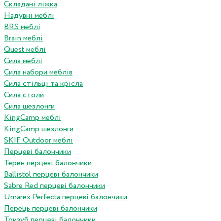
Складані ліжка
Надувні меблі
BRS меблі
Brain меблі
Quest меблі
Сила меблі
Сила набори меблів
Сила стільці та крісла
Сила столи
Сила шезлонги
KingCamp меблі
KingCamp шезлонги
SKIF Outdoor меблі
Перцеві балончики
Терен перцеві балончики
Ballistol перцеві балончики
Sabre Red перцеві балончики
Umarex Perfecta перцеві балончики
Перець перцеві балончики
Тризуб перцеві балончики