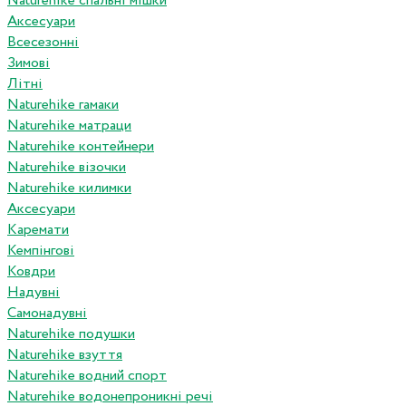
Naturehike спальні мішки
Аксесуари
Всесезонні
Зимові
Літні
Naturehike гамаки
Naturehike матраци
Naturehike контейнери
Naturehike візочки
Naturehike килимки
Аксесуари
Каремати
Кемпінгові
Ковдри
Надувні
Самонадувні
Naturehike подушки
Naturehike взуття
Naturehike водний спорт
Naturehike водонепроникні речі