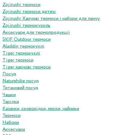
Zojirushi термоси
Zojirushi термоси дитячі
Zojirushi Харчові термоси і набори для ланчу
Zojirushi термокухоль
Аксесуари для термопродукціі
SKIF Outdoor термоси
Aladdin термокухлі
Tiger термокухлі
Tiger термоси
Tiger харчові термоси
Посуд
Naturehike посуд
Титановий посуд
Чашки
Тарілки
Казанки, сковорідки, миски, чайники
Термоси
Набори
Аксесуари