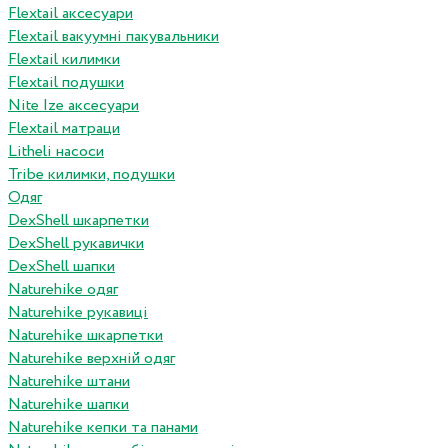
Flextail аксесуари
Flextail вакуумні пакувальники
Flextail килимки
Flextail подушки
Nite Ize аксесуари
Flextail матраци
Litheli насоси
Tribe килимки, подушки
Одяг
DexShell шкарпетки
DexShell рукавички
DexShell шапки
Naturehike одяг
Naturehike рукавиці
Naturehike шкарпетки
Naturehike верхній одяг
Naturehike штани
Naturehike шапки
Naturehike кепки та панами