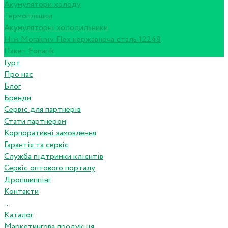
Акумулятори холоду
Термопляшки
Акумуляторні холодильники
Ніж Morakniv Flex нержавіюча сталь 12248
Пакет Fonarik
Гурт
Про нас
Блог
Бренди
Сервіс для партнерів
Стати партнером
Корпоративні замовлення
Гарантія та сервіс
Служба підтримки клієнтів
Сервіс оптового порталу
Дропшиппінг
Контакти
...
Каталог
Маркетингова продукція