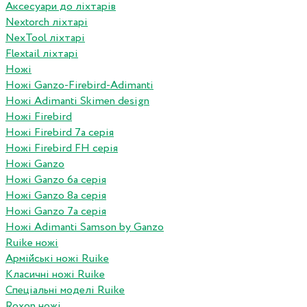
Аксесуари до ліхтарів
Nextorch ліхтарі
NexTool ліхтарі
Flextail ліхтарі
Ножі
Ножі Ganzo-Firebird-Adimanti
Ножі Adimanti Skimen design
Ножі Firebird
Ножі Firebird 7а серія
Ножі Firebird FH серія
Ножі Ganzo
Ножі Ganzo 6а серія
Ножі Ganzo 8а серія
Ножі Ganzo 7а серія
Ножі Adimanti Samson by Ganzo
Ruike ножі
Армійські ножі Ruike
Класичні ножі Ruike
Спеціальні моделі Ruike
Roxon ножi