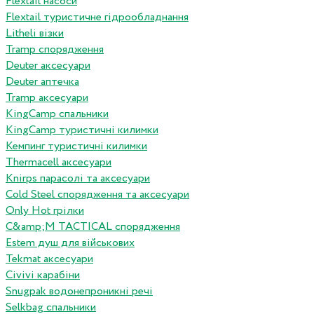
Flextail насоси
Flextail туристичне гідрообладнання
Litheli візки
Tramp спорядження
Deuter аксесуари
Deuter аптечка
Tramp аксесуари
KingCamp спальники
KingCamp туристичні килимки
Кемпинг туристичні килимки
Thermacell аксесуари
Knirps парасолі та аксесуари
Cold Steel спорядження та аксесуари
Only Hot грілки
C&amp;M TACTICAL спорядження
Estem душ для військових
Tekmat аксесуари
Сivivi карабіни
Snugpak водонепроникні речі
Selkbag спальники