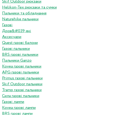
Skif Outdoor рюкзаки
Helikon-Tex рюкзаки та сумки
Пальники та обладнання
Naturehike пальники
Газові
Дров&#039;яні
Аксесуари
Quest газові балони
Газові пальники
BRS газові пальники
Пальники Ganzo
Kovea газові пальники
APG газові пальники
Primus газові пальники
Skif Outdoor пальники
Tramp газові пальники
Сила газові пальники
Газові лампи
Kovea газові лампи
BRS газові лампи