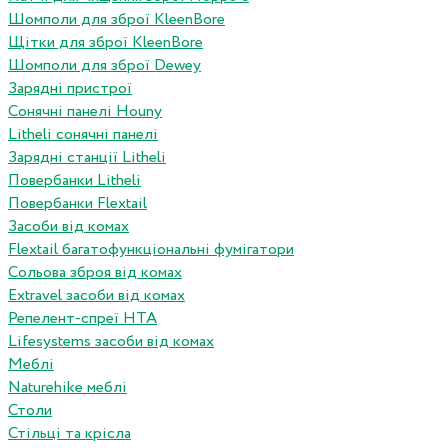
Шомполи для зброї KleenBore
Щітки для зброї KleenBore
Шомполи для зброї Dewey
Зарядні пристрої
Сонячні панелі Houny
Litheli сонячні панелі
Зарядні станції Litheli
Повербанки Litheli
Повербанки Flextail
Засоби від комах
Flextail багатофункціональні фумігатори
Сольова зброя від комах
Extravel засоби від комах
Репелент-спреї HTA
Lifesystems засоби від комах
Меблі
Naturehike меблі
Столи
Стільці та крісла