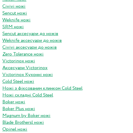
Civivi ножі
Sencut ножі
Weknife ножі
SRM ножі
Sencut аксесуари до ножів
Weknife аксесуари до ножів
Civivi аксесуари до ножів
Zero Tolerance ножі
Victorinox ножі
Аксесуари Victorinox
Victorinox Кухонні ножі
Cold Steel ножі
Ножі з фіксованим клинком Cold Steel
Ножі складні Cold Steel
Boker ножі
Boker Plus ножі
Magnum by Boker ножі
Blade Brothersl ножі
Opinel ножі