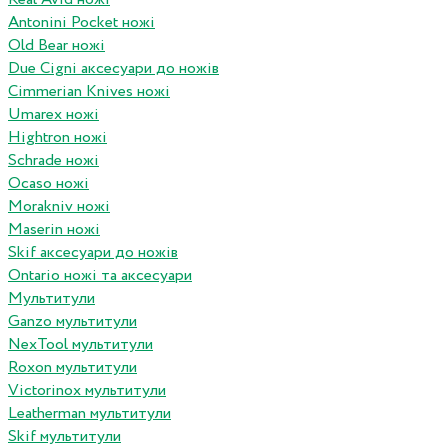
Antonini Pocket ножі
Old Bear ножі
Due Cigni аксесуари до ножів
Cimmerian Knives ножі
Umarex ножі
Hightron ножі
Schrade ножі
Ocaso ножі
Morakniv ножі
Maserin ножі
Skif аксесуари до ножів
Ontario ножі та аксесуари
Мультитули
Ganzo мультитули
NexTool мультитули
Roxon мультитули
Victorinox мультитули
Leatherman мультитули
Skif мультитули