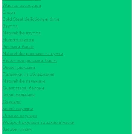
Wacaco аксесуари
Спорт
Cold Steel бейсбольні біти
Взуття
Naturehike взуття
Humtto взуття
Рюкзаки, багаж
Naturehike рюкзаки та сумки
Victorinox рюкзаки, багаж
Deuter рюкзаки
Пальники та обладнання
Naturehike пальники
Quest газові балони
Газові пальники
Окуляри
Select окуляри
Umarex окуляри
WoSport окуляри та захисні маски
Засоби гігієни