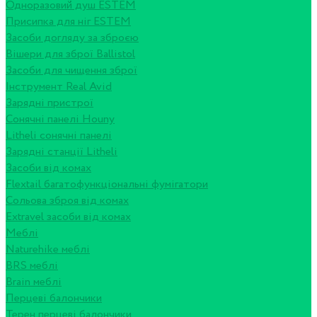
Одноразовий душ ESTEM
Присипка для ніг ESTEM
Засоби догляду за зброєю
Вішери для зброї Ballistol
Засоби для чищення зброї
Інструмент Real Avid
Зарядні пристрої
Сонячні панелі Houny
Litheli сонячні панелі
Зарядні станції Litheli
Засоби від комах
Flextail багатофункціональні фумігатори
Сольова зброя від комах
Extravel засоби від комах
Меблі
Naturehike меблі
BRS меблі
Brain меблі
Перцеві балончики
Терен перцеві балончики