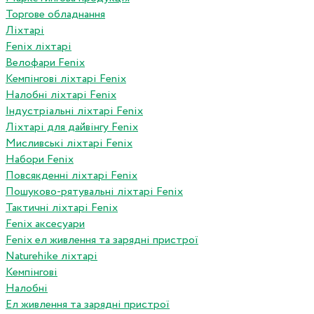
Торгове обладнання
Ліхтарі
Fenix ліхтарі
Велофари Fenix
Кемпінгові ліхтарі Fenix
Налобні ліхтарі Fenix
Індустріальні ліхтарі Fenix
Ліхтарі для дайвінгу Fenix
Мисливські ліхтарі Fenix
Набори Fenix
Повсякденні ліхтарі Fenix
Пошуково-рятувальні ліхтарі Fenix
Тактичні ліхтарі Fenix
Fenix аксесуари
Fenix ел живлення та зарядні пристрої
Naturehike ліхтарі
Кемпінгові
Налобні
Ел живлення та зарядні пристрої