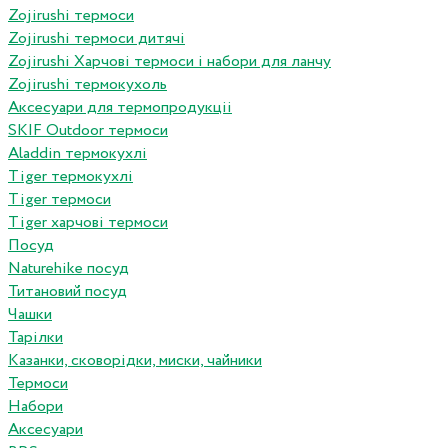
Zojirushi термоси
Zojirushi термоси дитячі
Zojirushi Харчові термоси і набори для ланчу
Zojirushi термокухоль
Аксесуари для термопродукціі
SKIF Outdoor термоси
Aladdin термокухлі
Tiger термокухлі
Tiger термоси
Tiger харчові термоси
Посуд
Naturehike посуд
Титановий посуд
Чашки
Тарілки
Казанки, сковорідки, миски, чайники
Термоси
Набори
Аксесуари