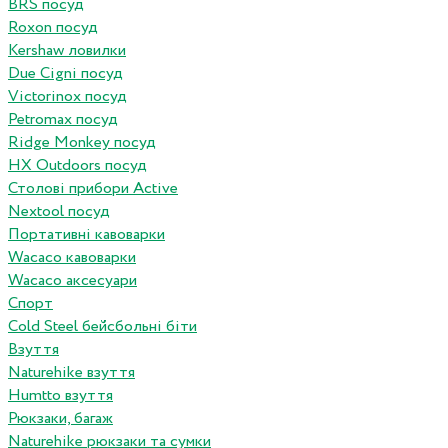
BRS посуд
Roxon посуд
Kershaw ловилки
Due Cigni посуд
Victorinox посуд
Petromax посуд
Ridge Monkey посуд
HX Outdoors посуд
Столові прибори Active
Nextool посуд
Портативні кавоварки
Wacaco кавоварки
Wacaco аксесуари
Спорт
Cold Steel бейсбольні біти
Взуття
Naturehike взуття
Humtto взуття
Рюкзаки, багаж
Naturehike рюкзаки та сумки