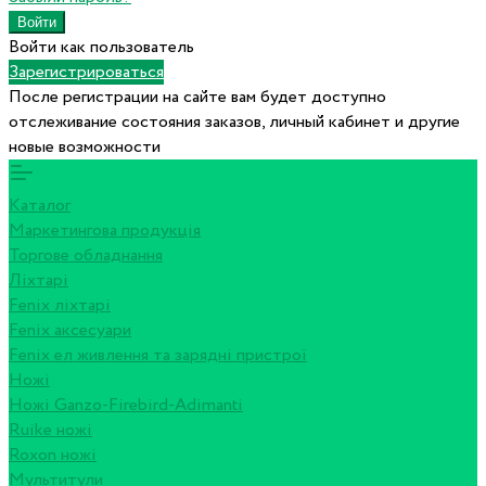
Войти как пользователь
Зарегистрироваться
После регистрации на сайте вам будет доступно
отслеживание состояния заказов, личный кабинет и другие
новые возможности
Каталог
Маркетингова продукція
Торгове обладнання
Ліхтарі
Fenix ліхтарі
Fenix аксесуари
Fenix ел живлення та зарядні пристрої
Ножі
Ножі Ganzo-Firebird-Adimanti
Ruike ножі
Roxon ножi
Мультитули