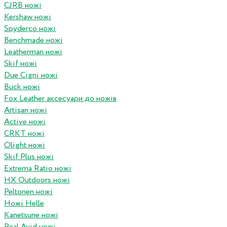
CJRB ножі
Kershaw ножі
Spyderco ножі
Benchmade ножі
Leatherman ножі
Skif ножі
Due Cigni ножі
Buck ножі
Fox Leather аксесуари до ножів
Artisan ножі
Active ножі
CRKT ножі
Olight ножі
Skif Plus ножі
Extrema Ratio ножі
HX Outdoors ножі
Peltonen ножі
Ножі Helle
Kanetsune ножі
Real Avid ножі