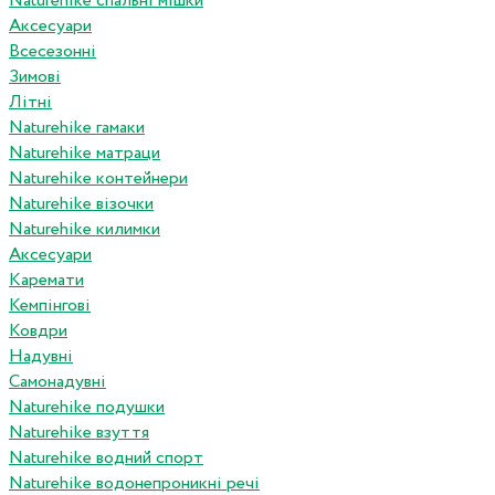
Naturehike спальні мішки
Аксесуари
Всесезонні
Зимові
Літні
Naturehike гамаки
Naturehike матраци
Naturehike контейнери
Naturehike візочки
Naturehike килимки
Аксесуари
Каремати
Кемпінгові
Ковдри
Надувні
Самонадувні
Naturehike подушки
Naturehike взуття
Naturehike водний спорт
Naturehike водонепроникні речі