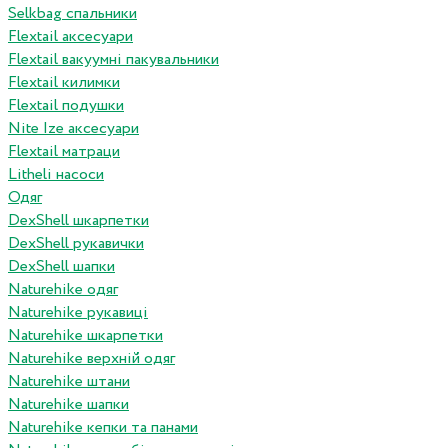
Selkbag спальники
Flextail аксесуари
Flextail вакуумні пакувальники
Flextail килимки
Flextail подушки
Nite Ize аксесуари
Flextail матраци
Litheli насоси
Одяг
DexShell шкарпетки
DexShell рукавички
DexShell шапки
Naturehike одяг
Naturehike рукавиці
Naturehike шкарпетки
Naturehike верхній одяг
Naturehike штани
Naturehike шапки
Naturehike кепки та панами