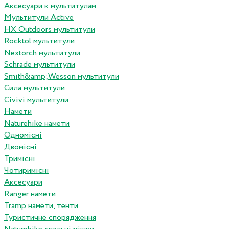
Аксесуари к мультитулам
Мультитули Active
HX Outdoors мультитули
Rocktol мультитули
Nextorch мультитули
Schrade мультитули
Smith&amp;Wesson мультитули
Сила мультитули
Civivi мультитули
Намети
Naturehike намети
Одномісні
Двомісні
Тримісні
Чотиримісні
Аксесуари
Ranger намети
Tramp намети, тенти
Туристичне спорядження