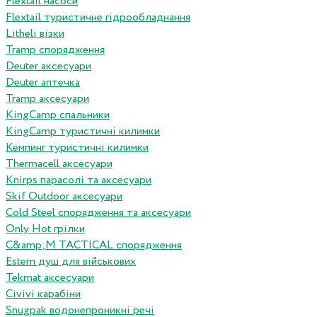
Flextail насоси
Flextail туристичне гідрообладнання
Litheli візки
Tramp спорядження
Deuter аксесуари
Deuter аптечка
Tramp аксесуари
KingCamp спальники
KingCamp туристичні килимки
Кемпинг туристичні килимки
Thermacell аксесуари
Knirps парасолі та аксесуари
Skif Outdoor аксесуари
Cold Steel спорядження та аксесуари
Only Hot грілки
C&amp;M TACTICAL спорядження
Estem душ для військових
Tekmat аксесуари
Сivivi карабіни
Snugpak водонепроникні речі