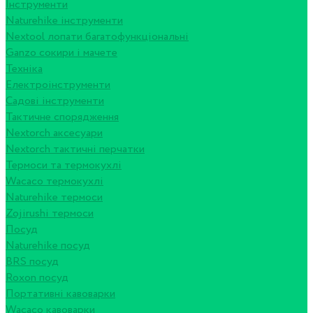
Інструменти
Naturehike інструменти
Nextool лопати багатофункціональні
Ganzo сокири і мачете
Техніка
Електроінструменти
Садові інструменти
Тактичне спорядження
Nextorch аксесуари
Nextorch тактичні перчатки
Термоси та термокухлі
Wacaco термокухлі
Naturehike термоси
Zojirushi термоси
Посуд
Naturehike посуд
BRS посуд
Roxon посуд
Портативні кавоварки
Wacaco кавоварки