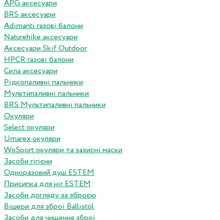
APG аксесуари
BRS аксесуари
Adimanti газові балони
Naturehike аксесуари
Аксесуари Skif Outdoor
HPCR газові балони
Сила аксесуари
Рідкопаливні пальники
Мультипаливні пальники
BRS Мультипаливні пальники
Окуляри
Select окуляри
Umarex окуляри
WoSport окуляри та захисні маски
Засоби гігієни
Одноразовий душ ESTEM
Присипка для ніг ESTEM
Засоби догляду за зброєю
Вішери для зброї Ballistol
Засоби для чищення зброї