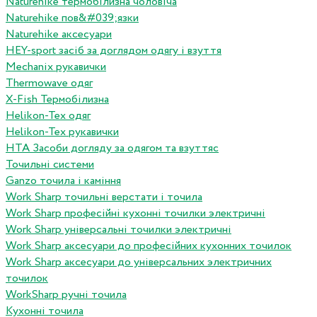
Naturehike термобілизна чоловіча
Naturehike пов&#039;язки
Naturehike аксесуари
HEY-sport засіб за доглядом одягу і взуття
Mechanix рукавички
Thermowave одяг
X-Fish Термобілизна
Helikon-Tex одяг
Helikon-Tex рукавички
HTA Засоби догляду за одягом та взуттяс
Точильні системи
Ganzo точила і каміння
Work Sharp точильні верстати і точила
Work Sharp професiйнi кухоннi точилки электричнi
Work Sharp унiверсальнi точилки электричнi
Work Sharp аксесуари до професiйних кухонних точилок
Work Sharp аксесуари до унiверсальних электричних
точилок
WorkSharp ручні точила
Кухонні точила