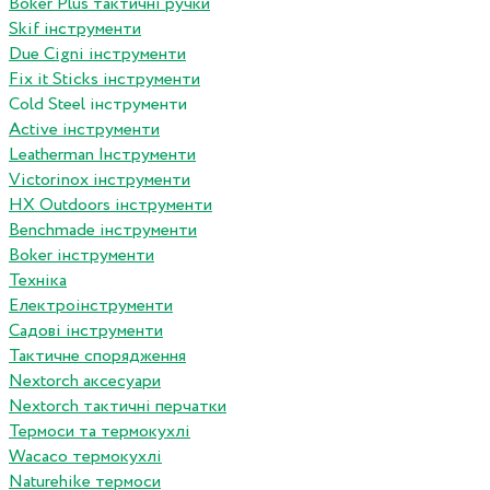
Boker Plus тактичні ручки
Skif інструменти
Due Cigni інструменти
Fix it Sticks інструменти
Сold Steel інструменти
Active інструменти
Leatherman Інструменти
Victorinox інструменти
HX Outdoors інструменти
Benchmade інструменти
Boker інструменти
Техніка
Електроінструменти
Садові інструменти
Тактичне спорядження
Nextorch аксесуари
Nextorch тактичні перчатки
Термоси та термокухлі
Wacaco термокухлі
Naturehike термоси