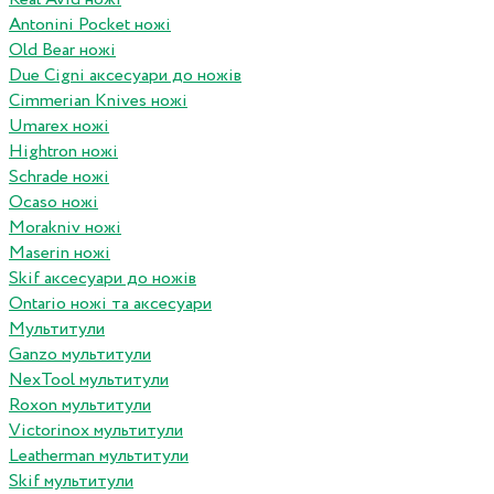
Antonini Pocket ножі
Old Bear ножі
Due Cigni аксесуари до ножів
Cimmerian Knives ножі
Umarex ножі
Hightron ножі
Schrade ножі
Ocaso ножі
Morakniv ножі
Maserin ножі
Skif аксесуари до ножів
Ontario ножі та аксесуари
Мультитули
Ganzo мультитули
NexTool мультитули
Roxon мультитули
Victorinox мультитули
Leatherman мультитули
Skif мультитули