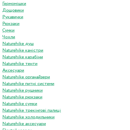
Гермомішки
Дощовики
Рукавички
Рюкзаки
Сумки
Чохли
Naturehike душ
Naturehike каністри
Naturehike карабіни
Naturehike тенти
Аксесуари
Naturehike органайзери
Naturehike питні системи
Naturehike рушники
Naturehike рюкзаки
Naturehike сумки
Naturehike трекінгові палиці
Naturehike холодильники
Naturehike аксесуари