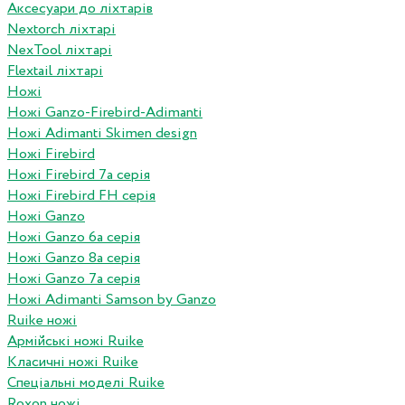
Аксесуари до ліхтарів
Nextorch ліхтарі
NexTool ліхтарі
Flextail ліхтарі
Ножі
Ножі Ganzo-Firebird-Adimanti
Ножі Adimanti Skimen design
Ножі Firebird
Ножі Firebird 7а серія
Ножі Firebird FH серія
Ножі Ganzo
Ножі Ganzo 6а серія
Ножі Ganzo 8а серія
Ножі Ganzo 7а серія
Ножі Adimanti Samson by Ganzo
Ruike ножі
Армійські ножі Ruike
Класичні ножі Ruike
Спеціальні моделі Ruike
Roxon ножi