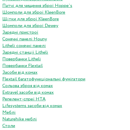
Патчі для чищення зброї Hoppe`s
Шомполи для зброї KleenBore
Щітки для зброї KleenBore
Шомполи для зброї Dewey
Зарядні пристрої
Сонячні панелі Houny
Litheli сонячні панелі
Зарядні станції Litheli
Повербанки Litheli
Повербанки Flextail
Засоби від комах
Flextail багатофункціональні фумігатори
Сольова зброя від комах
Extravel засоби від комах
Репелент-спреї HTA
Lifesystems засоби від комах
Меблі
Naturehike меблі
Столи