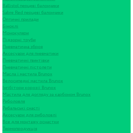
Ballistol перцеві балончики
Sabre Red перцеві балончики
Оптичні прилади
Біноклі
Монокуляри
Підзорні труби
Пневматична зброя
Аксесуари для пневматики
Пневматичні гвинтівки
Пневматичні пістолети
Масла і мастила Brunox
Велосипедні мастила Brunox
Інгібітори корозії Brunox
Мастила для догляду за карбоном Brunox
Риболовля
Рибальські снасті
Аксесуари для риболовлі
Все для монтажу оснастки
Термопродукція