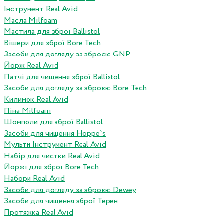
Інструмент Real Avid
Масла Milfoam
Мастила для зброї Ballistol
Вішери для зброї Bore Tech
Засоби для догляду за зброєю GNP
Йорж Real Avid
Патчі для чищення зброї Ballistol
Засоби для догляду за зброєю Bore Tech
Килимок Real Avid
Піна Milfoam
Шомполи для зброї Ballistol
Засоби для чищення Hoppe`s
Мульти Інструмент Real Avid
Набір для чистки Real Avid
Йоржі для зброї Bore Tech
Набори Real Avid
Засоби для догляду за зброєю Dewey
Засоби для чищення зброї Терен
Протяжка Real Avid