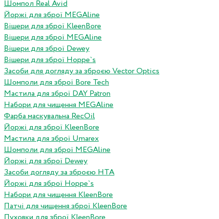
Шомпол Real Avid
Йоржі для зброї MEGAline
Вішери для зброї KleenBore
Вішери для зброї MEGAline
Вішери для зброї Dewey
Вішери для зброї Hoppe`s
Засоби для догляду за зброєю Vector Optics
Шомполи для зброї Bore Tech
Мастила для зброї DAY Patron
Набори для чищення MEGAline
Фарба маскувальна RecOil
Йоржі для зброї KleenBore
Мастила для зброї Umarex
Шомполи для зброї MEGAline
Йоржі для зброї Dewey
Засоби догляду за зброєю HTA
Йоржі для зброї Hoppe`s
Набори для чищення KleenBore
Патчі для чищення зброї KleenBore
Пуховки для зброї KleenBore