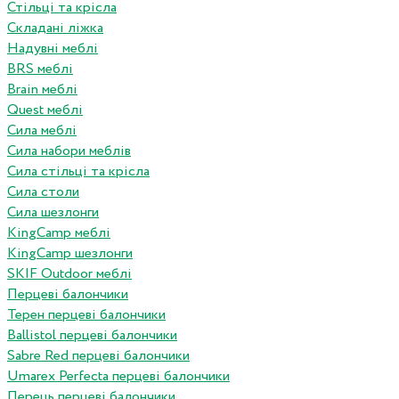
Стільці та крісла
Складані ліжка
Надувні меблі
BRS меблі
Brain меблі
Quest меблі
Сила меблі
Сила набори меблів
Сила стільці та крісла
Сила столи
Сила шезлонги
KingCamp меблі
KingCamp шезлонги
SKIF Outdoor меблі
Перцеві балончики
Терен перцеві балончики
Ballistol перцеві балончики
Sabre Red перцеві балончики
Umarex Perfecta перцеві балончики
Перець перцеві балончики