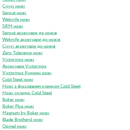
Civivi ножі
Sencut ножі
Weknife ножі
SRM ножі
Sencut аксесуари до ножів
Weknife аксесуари до ножів
Civivi аксесуари до ножів
Zero Tolerance ножі
Victorinox ножі
Аксесуари Victorinox
Victorinox Кухонні ножі
Cold Steel ножі
Ножі з фіксованим клинком Cold Steel
Ножі складні Cold Steel
Boker ножі
Boker Plus ножі
Magnum by Boker ножі
Blade Brothersl ножі
Opinel ножі