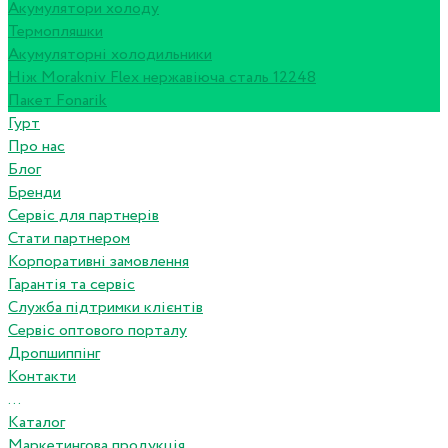
Акумулятори холоду
Термопляшки
Акумуляторні холодильники
Ніж Morakniv Flex нержавіюча сталь 12248
Пакет Fonarik
Гурт
Про нас
Блог
Бренди
Сервіс для партнерів
Стати партнером
Корпоративні замовлення
Гарантія та сервіс
Служба підтримки клієнтів
Сервіс оптового порталу
Дропшиппінг
Контакти
...
Каталог
Маркетингова продукція