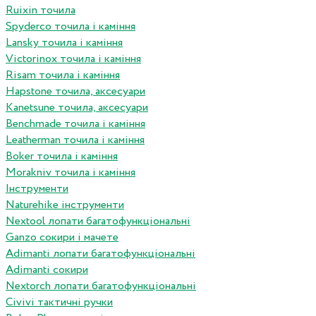
Ruixin точила
Spyderco точила і каміння
Lansky точила і каміння
Victorinox точила і каміння
Risam точила і каміння
Hapstone точила, аксесуари
Kanetsune точила, аксесуари
Benchmade точила і каміння
Leatherman точила і каміння
Boker точила і каміння
Morakniv точила і каміння
Інструменти
Naturehike інструменти
Nextool лопати багатофункціональні
Ganzo сокири і мачете
Adimanti лопати багатофункціональні
Adimanti сокири
Nextorch лопати багатофункціональні
Сivivi тактичні ручки