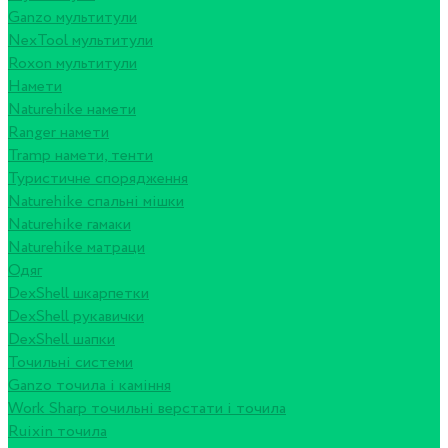
Ganzo мультитули
NexTool мультитули
Roxon мультитули
Намети
Naturehike намети
Ranger намети
Tramp намети, тенти
Туристичне спорядження
Naturehike спальні мішки
Naturehike гамаки
Naturehike матраци
Одяг
DexShell шкарпетки
DexShell рукавички
DexShell шапки
Точильні системи
Ganzo точила і каміння
Work Sharp точильні верстати і точила
Ruixin точила