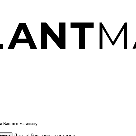
 Вашого магазину
Дякую! Ваш запит надіслано.
вінка