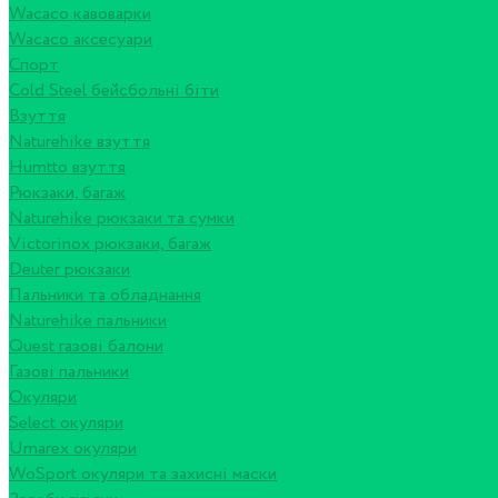
Wacaco кавоварки
Wacaco аксесуари
Спорт
Cold Steel бейсбольні біти
Взуття
Naturehike взуття
Humtto взуття
Рюкзаки, багаж
Naturehike рюкзаки та сумки
Victorinox рюкзаки, багаж
Deuter рюкзаки
Пальники та обладнання
Naturehike пальники
Quest газові балони
Газові пальники
Окуляри
Select окуляри
Umarex окуляри
WoSport окуляри та захисні маски