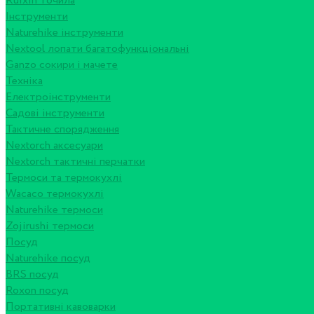
Ruixin точила
Інструменти
Naturehike інструменти
Nextool лопати багатофункціональні
Ganzo сокири і мачете
Техніка
Електроінструменти
Садові інструменти
Тактичне спорядження
Nextorch аксесуари
Nextorch тактичні перчатки
Термоси та термокухлі
Wacaco термокухлі
Naturehike термоси
Zojirushi термоси
Посуд
Naturehike посуд
BRS посуд
Roxon посуд
Портативні кавоварки