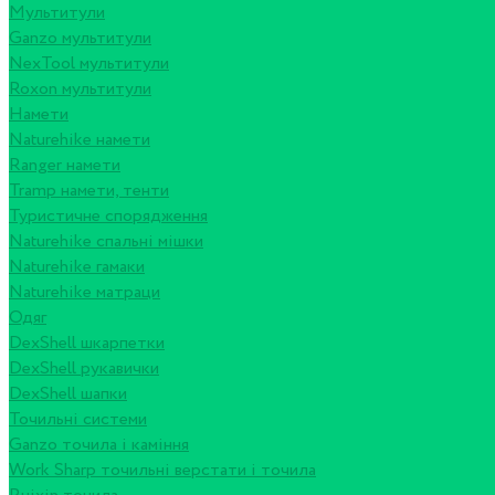
Мультитули
Ganzo мультитули
NexTool мультитули
Roxon мультитули
Намети
Naturehike намети
Ranger намети
Tramp намети, тенти
Туристичне спорядження
Naturehike спальні мішки
Naturehike гамаки
Naturehike матраци
Одяг
DexShell шкарпетки
DexShell рукавички
DexShell шапки
Точильні системи
Ganzo точила і каміння
Work Sharp точильні верстати і точила