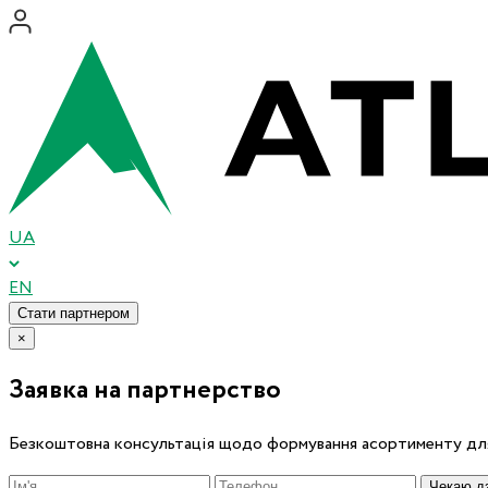
UA
EN
Стати партнером
×
Заявка на партнерство
Безкоштовна консультація щодо формування асортименту для
Чекаю дз