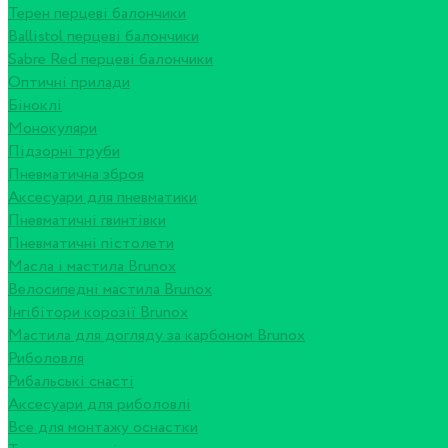
Терен перцеві балончики
Ballistol перцеві балончики
Sabre Red перцеві балончики
Оптичні прилади
Біноклі
Монокуляри
Підзорні труби
Пневматична зброя
Аксесуари для пневматики
Пневматичні гвинтівки
Пневматичні пістолети
Масла і мастила Brunox
Велосипедні мастила Brunox
Інгібітори корозії Brunox
Мастила для догляду за карбоном Brunox
Риболовля
Рибальські снасті
Аксесуари для риболовлі
Все для монтажу оснастки