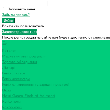
Запомнить меня
Забыли пароль?
Войти как пользователь
Зарегистрироваться
После регистрации на сайте вам будет доступно отслеживани
Каталог
Маркетингова продукція
Торгове обладнання
Ліхтарі
Fenix ліхтарі
Fenix аксесуари
Fenix ел живлення та зарядні пристрої
Ножі
Ножі Ganzo-Firebird-Adimanti
Ruike ножі
Roxon ножi