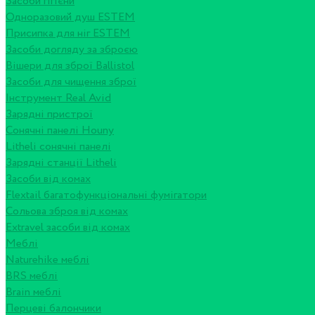
Засоби гігієни
Одноразовий душ ESTEM
Присипка для ніг ESTEM
Засоби догляду за зброєю
Вішери для зброї Ballistol
Засоби для чищення зброї
Інструмент Real Avid
Зарядні пристрої
Сонячні панелі Houny
Litheli сонячні панелі
Зарядні станції Litheli
Засоби від комах
Flextail багатофункціональні фумігатори
Сольова зброя від комах
Extravel засоби від комах
Меблі
Naturehike меблі
BRS меблі
Brain меблі
Перцеві балончики